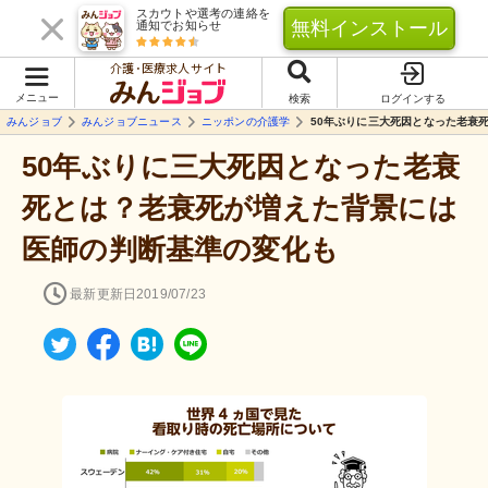
スカウトや選考の連絡を
無料インストール
通知でお知らせ
介護･医療求人サイト
メニュー
検索
ログインする
みんジョブ
みんジョブニュース
ニッポンの介護学
50年ぶりに三大死因となった老衰
50年ぶりに三大死因となった老衰
死とは？老衰死が増えた背景には
医師の判断基準の変化も
最新更新日
2019/07/23