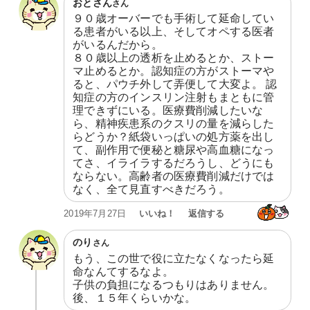
おとさん
さん
９０歳オーバーでも手術して延命してい
る患者がいる以上、そしてオペする医者
がいるんだから。

８０歳以上の透析を止めるとか、ストー
マ止めるとか。認知症の方がストーマや
ると、パウチ外して弄便して大変よ。 認
知症の方のインスリン注射もまともに管
理できずにいる。医療費削減したいな
ら、精神疾患系のクスリの量を減らした
らどうか？紙袋いっぱいの処方薬を出し
て、副作用で便秘と糖尿や高血糖になっ
てさ、イライラするだろうし、どうにも
ならない。高齢者の医療費削減だけでは
なく、全て見直すべきだろう。
いいね！
返信する
2019年7月27日
のり
さん
もう、この世で役に立たなくなったら延
命なんてするなよ。

子供の負担になるつもりはありません。
後、１５年くらいかな。