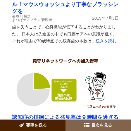
ル！マウスウォッシュより丁寧なブラッシン
グを
長谷川 昌之
2019年7月3日
よつばケアプラン/管理者
歯を失うことで、心身機能が低下することがわかりまし
た。 日本人は先進国の中でも口腔ケアへの意識が低く、
それが理由で70歳時点での残存歯の本数は…
続きを読む
認知症の徘徊による発見率は９時間を過ぎる
と大幅に減少！「見守りネットワーク」の活
要望を送る
目次を見る
用も有効