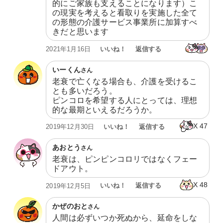
的にご家族も支えることになります）こ
の現実を考えると看取りを実施した全て
の形態の介護サービス事業所に加算すべ
きだと思います
いいね！
返信する
2021年1月16日
いーくん
さん
老衰で亡くなる場合も、介護を受けるこ
とも多いだろう。

ピンコロを希望する人にとっては、理想
的な最期といえるだろうか。
X
47
いいね！
返信する
2019年12月30日
あおとう
さん
老衰は、ピンピンコロリではなくフェー
ドアウト。
X
48
いいね！
返信する
2019年12月5日
かぜのおと
さん
人間は必ずいつか死ぬから、延命をしな