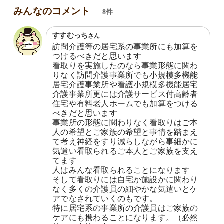
みんなのコメント
8件
すすむっち
さん
訪問介護等の居宅系の事業所にも加算を
つけるべきだと思います

看取りを実施したのなら事業形態に関わ
りなく訪問介護事業所でも小規模多機能
居宅介護事業所や看護小規模多機能居宅
介護事業所更には介護サービス付高齢者
住宅や有料老人ホームでも加算をつける
べきだと思います

事業所の形態に関わりなく看取りはご本
人の希望とご家族の希望と事情を踏まえ
て考え神経をすり減らしながら事細かに
気遣い看取られるご本人とご家族を支え
てます

人はみんな看取られることになります

そして看取りには自宅か施設かに関わり
なく多くの介護員の細やかな気遣いとケ
アでなされていくのもです。

特に居宅系の事業所の介護員はご家族の
ケアにも携わることになります。（必然