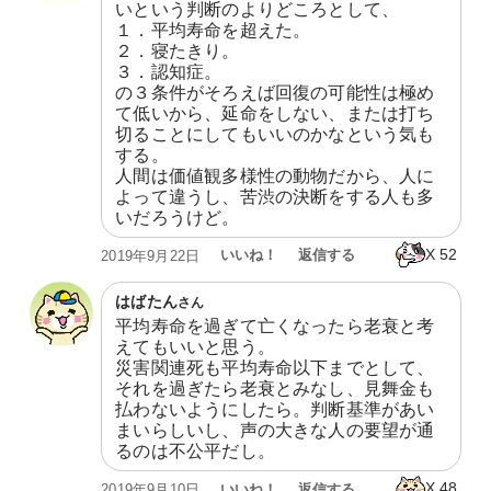
いという判断のよりどころとして、

１．平均寿命を超えた。

２．寝たきり。

３．認知症。

の３条件がそろえば回復の可能性は極め
て低いから、延命をしない、または打ち
切ることにしてもいいのかなという気も
する。

人間は価値観多様性の動物だから、人に
よって違うし、苦渋の決断をする人も多
いだろうけど。
X
52
いいね！
返信する
2019年9月22日
はばたん
さん
平均寿命を過ぎて亡くなったら老衰と考
えてもいいと思う。

災害関連死も平均寿命以下までとして、
それを過ぎたら老衰とみなし、見舞金も
払わないようにしたら。判断基準があい
まいらしいし、声の大きな人の要望が通
るのは不公平だし。
X
48
いいね！
返信する
2019年9月10日