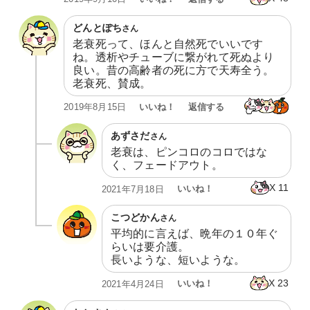
どんとぽち
さん
老衰死って、ほんと自然死でいいです
ね。透析やチューブに繋がれて死ぬより
良い。昔の高齢者の死に方で天寿全う。
老衰死、賛成。
いいね！
返信する
2019年8月15日
あずさだ
さん
老衰は、ピンコロのコロではな
く、フェードアウト。
X
11
いいね！
2021年7月18日
こつどかん
さん
平均的に言えば、晩年の１０年ぐ
らいは要介護。

長いような、短いような。
X
23
いいね！
2021年4月24日