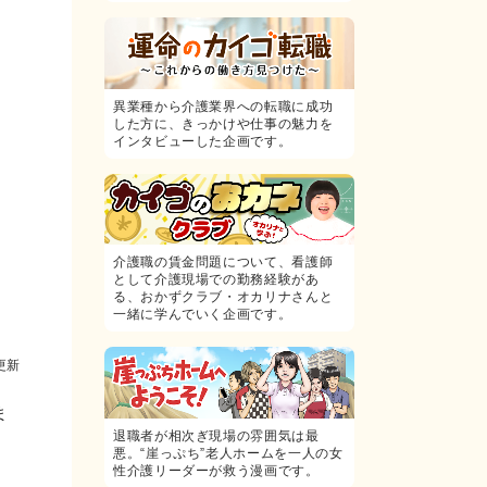
異業種から介護業界への転職に成功
した方に、きっかけや仕事の魅力を
インタビューした企画です。
介護職の賃金問題について、看護師
として介護現場での勤務経験があ
る、おかずクラブ・オカリナさんと
一緒に学んでいく企画です。
更新
ま
退職者が相次ぎ現場の雰囲気は最
悪。“崖っぷち”老人ホームを一人の女
性介護リーダーが救う漫画です。