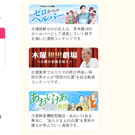
す。
介護経験ゼロの主人公、斉木勝(40)
がヘルパーとして成長していく様子
を描いた漫画コンテンツです。
介護業界でカリスマの呼び声高い和
田行男さんが“理想の介護”を語る動画
コンテンツです。
小規模多機能型施設・あおいけあを
呼
舞台に、“あたりまえの介護”を新米介
護士が学んでいく漫画です。