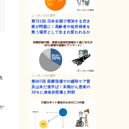
ニッポンの介護学
第721回
日本全国で増加する空き
家が問題に！高齢者や低所得者を
救う場所として生まれ変われるか
ニッポンの介護学
表
第607回
医療現場での緩和ケア普
及は未だ道半ば！末期がん患者の
30％に身体的苦痛と判明
が