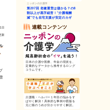
ニッポンの介護学
第207回
老健運営は儲かる？の8
割以上が黒字経営！"介護報酬
減"でも在宅支援が安定のカギ
連載コンテンツ
21日
更新
ル
し
日本の介護や医療、年金の現状を、
定量的なデータから推考するロング
コラムです。
プ
増
介護職・ヘルパー１年目の悩みをす
ばやく解決！具体的な事例や図版を
元に猫のうめが分かりやすく解説。