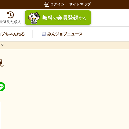
ログイン
サイトマップ
無料
会員登録
で
する
最近見た求人
ョブちゃんねる
みんジョブニュース
は？
見