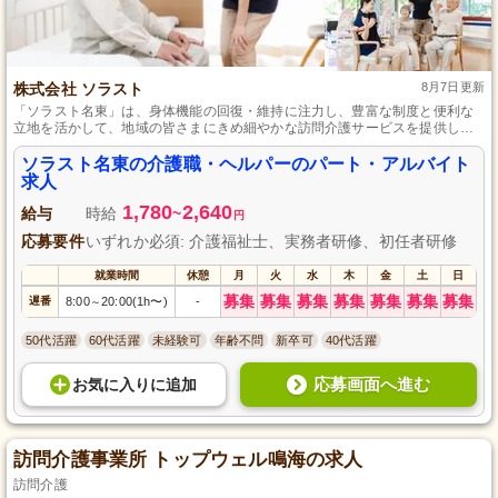
株式会社 ソラスト
8月7日更新
「ソラスト名東」は、身体機能の回復・維持に注力し、豊富な制度と便利な
立地を活かして、地域の皆さまにきめ細やかな訪問介護サービスを提供し、
働きやすい環境も整えています。
ソラスト名東の介護職・ヘルパーのパート・アルバイト
求人
1,780
2,640
給与
時給
~
円
応募要件
いずれか必須: 介護福祉士、実務者研修、初任者研修
就業時間
休憩
月
火
水
木
金
土
日
募集
募集
募集
募集
募集
募集
募集
遅番
8:00
20:00(1h〜)
-
～
50代活躍
60代活躍
未経験可
年齢不問
新卒可
40代活躍
応募画面へ進む
お気に入り
に
追加
訪問介護事業所 トップウェル鳴海の求人
訪問介護