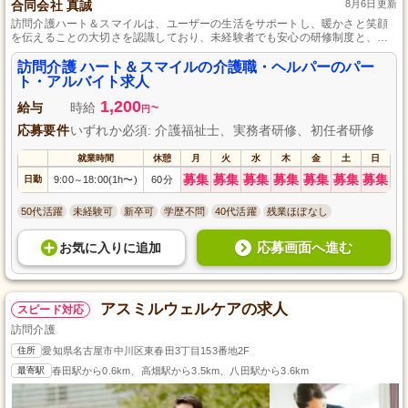
合同会社 真誠
8月6日更新
訪問介護ハート＆スマイルは、ユーザーの生活をサポートし、暖かさと笑顔
を伝えることの大切さを認識しており、未経験者でも安心の研修制度と、自
分のペースで働ける柔軟な労働環境を提供しています。
訪問介護 ハート＆スマイルの介護職・ヘルパーのパー
ト・アルバイト求人
1,200
給与
時給
~
円
応募要件
いずれか必須: 介護福祉士、実務者研修、初任者研修
就業時間
休憩
月
火
水
木
金
土
日
募集
募集
募集
募集
募集
募集
募集
日勤
9:00
18:00(1h〜)
60分
～
50代活躍
未経験可
新卒可
学歴不問
40代活躍
残業ほぼなし
応募画面へ進む
お気に入り
に
追加
アスミルウェルケアの求人
スピード対応
訪問介護
住所
愛知県名古屋市中川区東春田3丁目153番地2F
最寄駅
春田駅から0.6km、高畑駅から3.5km、八田駅から3.6km