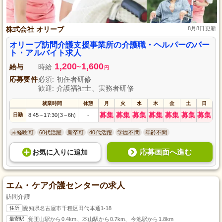
株式会社 オリーブ
8月8日更新
オリーブ訪問介護支援事業所の介護職・ヘルパーのパー
ト・アルバイト求人
1,200
1,600
給与
時給
~
円
応募要件
必須: 初任者研修
歓迎: 介護福祉士、実務者研修
就業時間
休憩
月
火
水
木
金
土
日
募集
募集
募集
募集
募集
募集
募集
日勤
8:45
17:30(3
6h)
-
～
～
未経験可
60代活躍
新卒可
40代活躍
学歴不問
年齢不問
応募画面へ進む
お気に入り
に
追加
エム・ケア介護センターの求人
訪問介護
住所
愛知県名古屋市千種区田代本通1-18
最寄駅
覚王山駅から0.4km、本山駅から0.7km、今池駅から1.8km