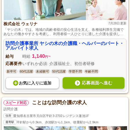
株式会社 ウェリナ
7月28日更新
「ヤシの木」では、地域の高齢者様の安心生活を支え、各種福利厚生完備で
あなたの働きやすさを考慮し、利用者様一人ひとりに適した介護を提供して
います。
訪問介護事業所 ヤシの木の介護職・ヘルパーのパート・
アルバイト求人
1,140
給与
時給
~
円
応募要件
いずれか必須: 介護福祉士、初任者研修
新卒可
60代活躍
未経験可
50代活躍
学歴不問
年齢不問
応募画面へ進む
お気に入り
に
追加
ことはな訪問介護の求人
スピード対応
訪問介護
住所
愛知県名古屋市天白区平針3-2702レジデンス蓮池1F
最寄駅
平針駅から0.3km、赤池駅から1.1km、徳重駅から2.9km