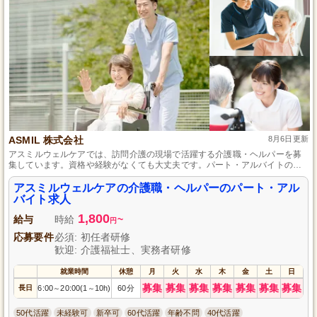
ASMIL 株式会社
8月6日更新
アスミルウェルケアでは、訪問介護の現場で活躍する介護職・ヘルパーを募
集しています。資格や経験がなくても大丈夫です。パート・アルバイトの形
態で柔軟に働ける環境ですので、自分のペースで仕事をスタートできます。
アットホームな職場で、一緒に利用者様の生活を支えませんか。興味のある
アスミルウェルケアの介護職・ヘルパーのパート・アル
方、ぜひご応募ください。
バイト求人
1,800
給与
時給
~
円
応募要件
必須: 初任者研修
歓迎: 介護福祉士、実務者研修
就業時間
休憩
月
火
水
木
金
土
日
募集
募集
募集
募集
募集
募集
募集
長日
6:00
20:00(1
10h)
60分
～
～
50代活躍
未経験可
新卒可
60代活躍
年齢不問
40代活躍