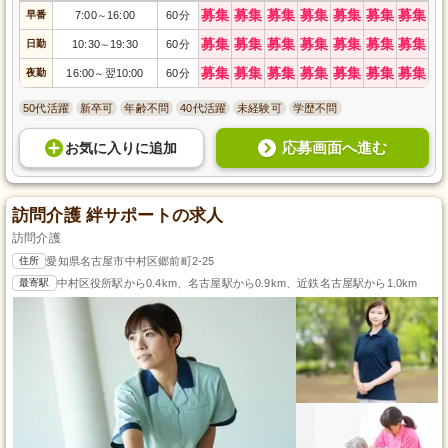
募集
募集
募集
募集
募集
募集
募集
早番
7:00
16:00
60分
～
募集
募集
募集
募集
募集
募集
募集
日勤
10:30
19:30
60分
～
募集
募集
募集
募集
募集
募集
募集
夜勤
16:00
翌10:00
60分
～
50代活躍
新卒可
年齢不問
40代活躍
未経験可
学歴不問
応募画面へ進む
お気に入り
に
追加
訪問介護 絆サポートの求人
訪問介護
住所
愛知県名古屋市中村区郷前町2-25
最寄駅
中村区役所駅から0.4km、名古屋駅から0.9km、近鉄名古屋駅から1.0km