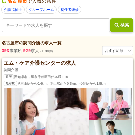
名古屋市
で人気の条件
介護福祉士
グループホーム
初任者研修
検索
名古屋市
の
訪問介護
の求人一覧
393
事業所
929
求人
おすすめ順
(1~30件)
エム・ケア介護センターの求人
訪問介護
住所
愛知県名古屋市千種区田代本通1-18
最寄駅
覚王山駅から0.4km、本山駅から0.7km、今池駅から1.8km