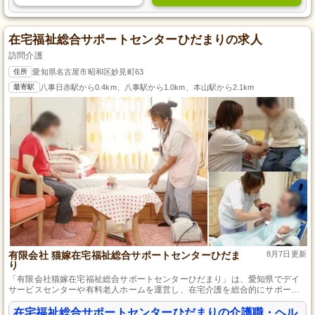
在宅福祉総合サポートセンターひだまりの求人
訪問介護
住所
愛知県名古屋市昭和区妙見町63
最寄駅
八事日赤駅から0.4km、八事駅から1.0km、本山駅から2.1km
有限会社 猫嫁在宅福祉総合サポートセンターひだま
8月7日更新
り
「有限会社猫嫁在宅福祉総合サポートセンターひだまり」は、愛知県でデイ
サービスセンターや有料老人ホームを運営し、在宅介護を総合的にサポート
することで社会と地域に貢献しています。
在宅福祉総合サポートセンターひだまりの介護職・ヘル