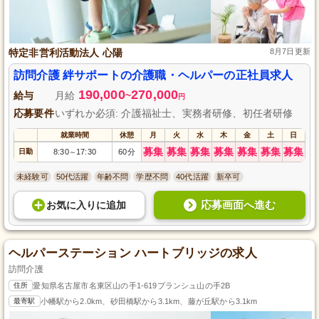
特定非営利活動法人 心陽
8月7日更新
訪問介護 絆サポートの介護職・ヘルパーの正社員求人
190,000
270,000
給与
月給
~
円
応募要件
いずれか必須: 介護福祉士、実務者研修、初任者研修
就業時間
休憩
月
火
水
木
金
土
日
募集
募集
募集
募集
募集
募集
募集
日勤
8:30
17:30
60分
～
未経験可
50代活躍
年齢不問
学歴不問
40代活躍
新卒可
応募画面へ進む
お気に入り
に
追加
ヘルパーステーション ハートブリッジの求人
訪問介護
住所
愛知県名古屋市名東区山の手1-619ブランシュ山の手2B
最寄駅
小幡駅から2.0km、砂田橋駅から3.1km、藤が丘駅から3.1km