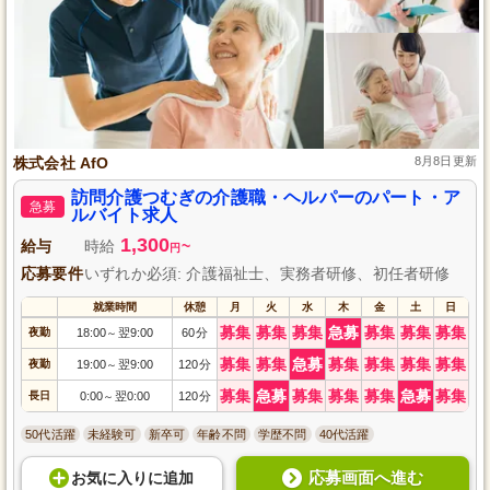
株式会社 AfO
8月8日更新
訪問介護つむぎの介護職・ヘルパーのパート・ア
急募
ルバイト求人
1,300
給与
時給
~
円
応募要件
いずれか必須: 介護福祉士、実務者研修、初任者研修
就業時間
休憩
月
火
水
木
金
土
日
募集
募集
募集
急募
募集
募集
募集
夜勤
18:00
翌9:00
60分
～
募集
募集
急募
募集
募集
募集
募集
夜勤
19:00
翌9:00
120分
～
募集
急募
募集
募集
募集
急募
募集
長日
0:00
翌0:00
120分
～
50代活躍
未経験可
新卒可
年齢不問
学歴不問
40代活躍
応募画面へ進む
お気に入り
に
追加