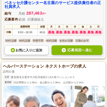
ベネッセ介護センター名古屋のサービス提供責任者の正
社員求人
287,463
給与
月給
~
円
応募要件
必須: 介護福祉士
就業時間
休憩
月
火
水
木
金
土
日
募集
募集
募集
募集
募集
募集
募集
日勤
9:00
18:00
60分
～
50代活躍
60代活躍
学歴不問
40代活躍
女性が活躍
日勤のみ可
応募画面へ進む
お気に入り
に
追加
ヘルパーステーション ネクストホープの求人
訪問介護
住所
愛知県名古屋市中川区丹後町2-13大島マンション4-Ｃ
最寄駅
日比野駅から1.0km、金山駅から1.9km、山王駅から2.1km