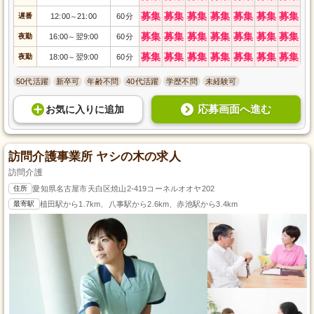
募集
募集
募集
募集
募集
募集
募集
遅番
12:00
21:00
60分
～
募集
募集
募集
募集
募集
募集
募集
夜勤
16:00
翌9:00
60分
～
募集
募集
募集
募集
募集
募集
募集
夜勤
18:00
翌9:00
60分
～
50代活躍
新卒可
年齢不問
40代活躍
学歴不問
未経験可
応募画面へ進む
お気に入り
に
追加
訪問介護事業所 ヤシの木の求人
訪問介護
住所
愛知県名古屋市天白区焼山2-419コーネルオオヤ202
最寄駅
植田駅から1.7km、八事駅から2.6km、赤池駅から3.4km