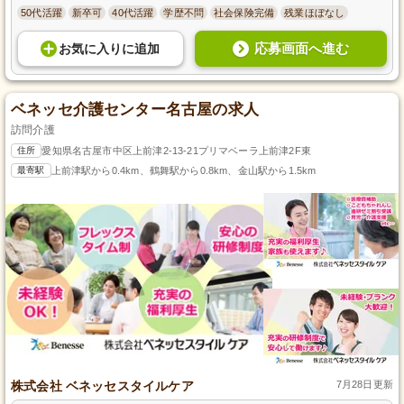
50代活躍
新卒可
40代活躍
学歴不問
社会保険完備
残業ほぼなし
応募画面へ進む
お気に入り
に
追加
ベネッセ介護センター名古屋の求人
訪問介護
住所
愛知県名古屋市中区上前津2-13-21プリマベーラ上前津2F東
最寄駅
上前津駅から0.4km、鶴舞駅から0.8km、金山駅から1.5km
株式会社 ベネッセスタイルケア
7月28日更新