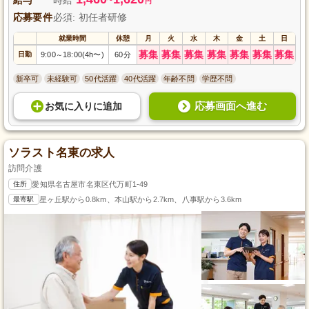
円
応募要件
必須: 初任者研修
就業時間
休憩
月
火
水
木
金
土
日
募集
募集
募集
募集
募集
募集
募集
日勤
9:00
18:00(4h〜)
60分
～
新卒可
未経験可
50代活躍
40代活躍
年齢不問
学歴不問
応募画面へ進む
お気に入り
に
追加
ソラスト名東の求人
訪問介護
住所
愛知県名古屋市名東区代万町1-49
最寄駅
星ヶ丘駅から0.8km、本山駅から2.7km、八事駅から3.6km