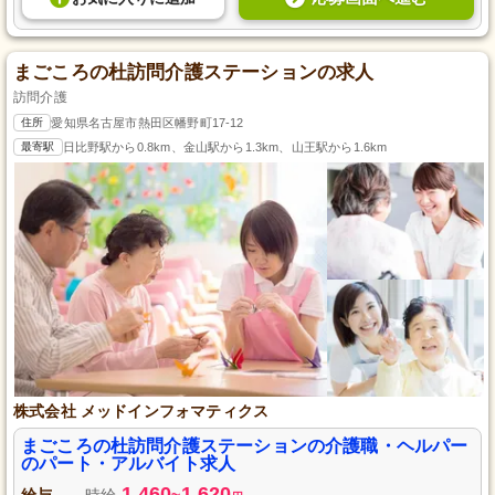
まごころの杜訪問介護ステーションの求人
訪問介護
住所
愛知県名古屋市熱田区幡野町17-12
最寄駅
日比野駅から0.8km、金山駅から1.3km、山王駅から1.6km
株式会社 メッドインフォマティクス
まごころの杜訪問介護ステーションの介護職・ヘルパー
のパート・アルバイト求人
1,460
1,620
給与
時給
~