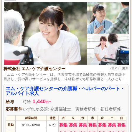
株式会社 エム･ケア介護センター
7月28日更新
「エム・ケア介護センター」は、名古屋市全域で高齢者の尊厳と自立保護を
目指し、質の高いサービスを提供し、未経験者でも研修制度と一人ひとりに
対する丁寧な指導で安心して働ける環境を提供しています。
エム・ケア介護センターの介護職・ヘルパーのパート・
アルバイト求人
1,440
給与
時給
~
円
応募要件
いずれか必須: 介護福祉士、実務者研修、初任者研修
就業時間
休憩
月
火
水
木
金
土
日
募集
募集
募集
募集
募集
募集
募集
日勤
9:00
18:00
60分
～