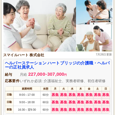
スマイルハート 株式会社
7月28日更新
ヘルパーステーション ハートブリッジの介護職・ヘルパ
ーの正社員求人
227,000
307,000
給与
月給
~
円
応募要件
いずれか必須: 介護福祉士、実務者研修、初任者研修
就業時間
休憩
月
火
水
木
金
土
日
募集
募集
募集
募集
募集
募集
募集
日勤
8:00
17:00
60分
～
募集
募集
募集
募集
募集
募集
募集
日勤
9:00
18:00
60分
～
募集
募集
募集
募集
募集
募集
募集
夜勤
16:30
翌9:30
60分
～