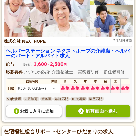
株式会社 NEXTHOPE
7月28日更新
ヘルパーステーション ネクストホープの介護職・ヘルパ
ーのパート・アルバイト求人
1,600
2,500
給与
時給
~
円
応募要件
いずれか必須: 介護福祉士、実務者研修、初任者研修
就業時間
休憩
月
火
水
木
金
土
日
募集
募集
募集
募集
募集
募集
募集
日勤
8:00
18:00(3h〜)
-
～
50代活躍
未経験可
新卒可
年齢不問
40代活躍
学歴不問
応募画面へ進む
お気に入り
に
追加
在宅福祉総合サポートセンターひだまりの求人