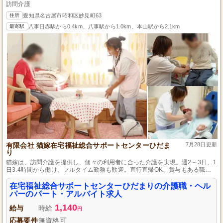
訪問介護
住所
愛知県名古屋市昭和区妙見町63
最寄駅
八事日赤駅から0.4km、八事駅から1.0km、本山駅から2.1km
有限会社 猫嫁在宅福祉総合サポートセンターひだま
7月28日更新
り
猫嫁は、訪問介護を提供し、個々の利用者に合った介護を実現。週2～3日、1
日3.4時間から働け、フルタイム勤務も歓迎。直行直帰OK、賞与もある職場
です。
在宅福祉総合サポートセンターひだまりの介護職・ヘル
パーのパート・アルバイト求人
1,140
給与
時給
円
応募要件
無資格可