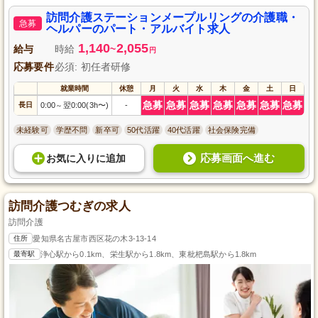
可能で、研修制度や資格取得の支援も実施しています。
訪問介護ステーションメープルリングの介護職・
急募
ヘルパーのパート・アルバイト求人
1,140
2,055
給与
時給
~
円
応募要件
必須: 初任者研修
就業時間
休憩
月
火
水
木
金
土
日
急募
急募
急募
急募
急募
急募
急募
長日
0:00
翌0:00(3h〜)
-
～
未経験可
学歴不問
新卒可
50代活躍
40代活躍
社会保険完備
応募画面へ進む
お気に入り
に
追加
訪問介護つむぎの求人
訪問介護
住所
愛知県名古屋市西区花の木3-13-14
最寄駅
浄心駅から0.1km、栄生駅から1.8km、東枇杷島駅から1.8km