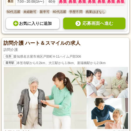
募集
募集
募集
募集
募集
募集
募集
長日
7:00
20:00(1h〜)
60分
～
50代活躍
未経験可
新卒可
40代活躍
学歴不問
残業ほぼなし
応募画面へ進む
お気に入り
に
追加
訪問介護 ハート＆スマイルの求人
訪問介護
住所
愛知県名古屋市南区戸部町4-11ハイム戸部306
最寄駅
本笠寺駅から0.2km、大江駅から1.8km、新瑞橋駅から2.0km