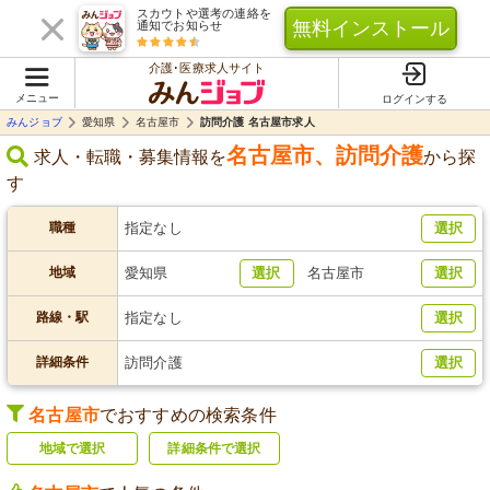
スカウトや選考の連絡を
無料インストール
通知でお知らせ
介護･医療求人サイト
メニュー
ログインする
みんジョブ
愛知県
名古屋市
訪問介護 名古屋市求人
名古屋市
、
訪問介護
求人・転職・募集情報を
から探
す
職種
指定なし
選択
地域
愛知県
選択
名古屋市
選択
路線・駅
指定なし
選択
詳細条件
訪問介護
選択
名古屋市
でおすすめの検索条件
地域で選択
詳細条件で選択