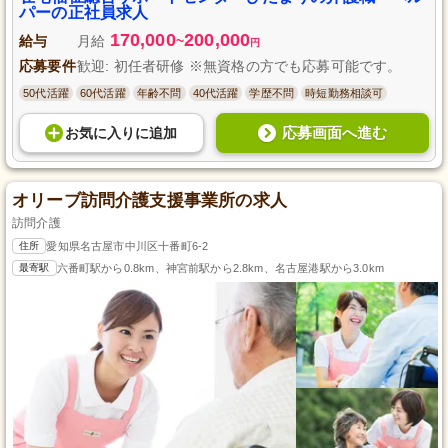
パーの正社員求人
170,000
200,000
給与
月給
~
円
応募要件
歓迎: 初任者研修 ※無資格の方でも応募可能です。
50代活躍
60代活躍
年齢不問
40代活躍
学歴不問
時短勤務相談可
応募画面へ進む
お気に入り
に
追加
オリーブ訪問介護支援事業所の求人
訪問介護
住所
愛知県名古屋市中川区十番町6-2
最寄駅
六番町駅から0.8km、神宮前駅から2.8km、名古屋港駅から3.0km