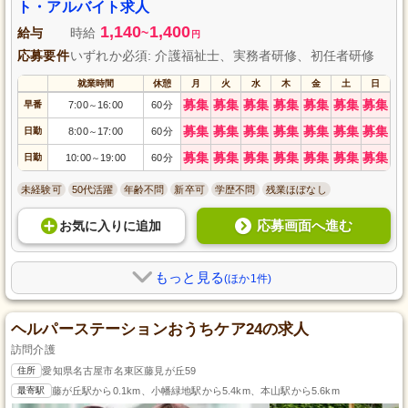
ト・アルバイト求人
1,140
1,400
給与
時給
~
円
応募要件
いずれか必須: 介護福祉士、実務者研修、初任者研修
就業時間
休憩
月
火
水
木
金
土
日
募集
募集
募集
募集
募集
募集
募集
早番
7:00
16:00
60分
～
募集
募集
募集
募集
募集
募集
募集
日勤
8:00
17:00
60分
～
募集
募集
募集
募集
募集
募集
募集
日勤
10:00
19:00
60分
～
未経験可
50代活躍
年齢不問
新卒可
学歴不問
残業ほぼなし
応募画面へ進む
お気に入り
に
追加
もっと見る
(ほか1件)
ヘルパーステーションおうちケア24の求人
訪問介護
住所
愛知県名古屋市名東区藤見が丘59
最寄駅
藤が丘駅から0.1km、小幡緑地駅から5.4km、本山駅から5.6km