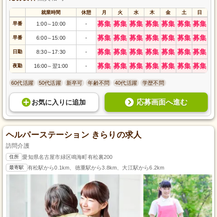
就業時間
休憩
月
火
水
木
金
土
日
募集
募集
募集
募集
募集
募集
募集
早番
1:00
10:00
-
～
募集
募集
募集
募集
募集
募集
募集
早番
6:00
15:00
-
～
募集
募集
募集
募集
募集
募集
募集
日勤
8:30
17:30
-
～
募集
募集
募集
募集
募集
募集
募集
夜勤
16:00
翌1:00
-
～
60代活躍
50代活躍
新卒可
年齢不問
40代活躍
学歴不問
応募画面へ進む
お気に入り
に
追加
ヘルパーステーション きらりの求人
訪問介護
住所
愛知県名古屋市緑区鳴海町有松裏200
最寄駅
有松駅から0.1km、徳重駅から3.8km、大江駅から6.2km