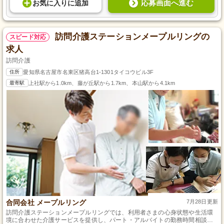
応募画面へ進む
お気に入り
に
追加
訪問介護ステーションメープルリングの
スピード対応
求人
訪問介護
住所
愛知県名古屋市名東区猪高台1-1301タイコウビル3F
最寄駅
上社駅から1.0km、藤が丘駅から1.7km、本山駅から4.1km
合同会社 メープルリング
7月28日更新
訪問介護ステーションメープルリングでは、利用者さまの心身状態や生活環
境に合わせた介護サービスを提供し、パート・アルバイトの勤務時間相談も