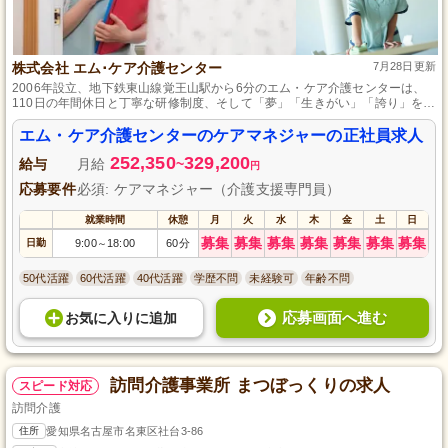
株式会社 エム･ケア介護センター
7月28日更新
2006年設立、地下鉄東山線覚王山駅から6分のエム・ケア介護センターは、
110日の年間休日と丁寧な研修制度、そして「夢」「生きがい」「誇り」を共
有するビジョンで、バランスの取れた働きやすい環境を提供しています。
エム・ケア介護センターのケアマネジャーの正社員求人
252,350
329,200
給与
月給
~
円
応募要件
必須: ケアマネジャー（介護支援専門員）
就業時間
休憩
月
火
水
木
金
土
日
募集
募集
募集
募集
募集
募集
募集
日勤
9:00
18:00
60分
～
50代活躍
60代活躍
40代活躍
学歴不問
未経験可
年齢不問
応募画面へ進む
お気に入り
に
追加
訪問介護事業所 まつぼっくりの求人
スピード対応
訪問介護
住所
愛知県名古屋市名東区社台3-86