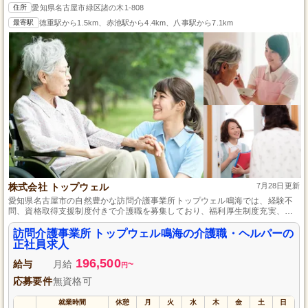
住所
愛知県名古屋市緑区諸の木1-808
最寄駅
徳重駅から1.5km、赤池駅から4.4km、八事駅から7.1km
株式会社 トップウェル
7月28日更新
愛知県名古屋市の自然豊かな訪問介護事業所トップウェル鳴海では、経験不
問、資格取得支援制度付きで介護職を募集しており、福利厚生制度充実、残
業少なめの働きやすい環境です。
訪問介護事業所 トップウェル鳴海の介護職・ヘルパーの
正社員求人
196,500
給与
月給
~
円
応募要件
無資格可
就業時間
休憩
月
火
水
木
金
土
日