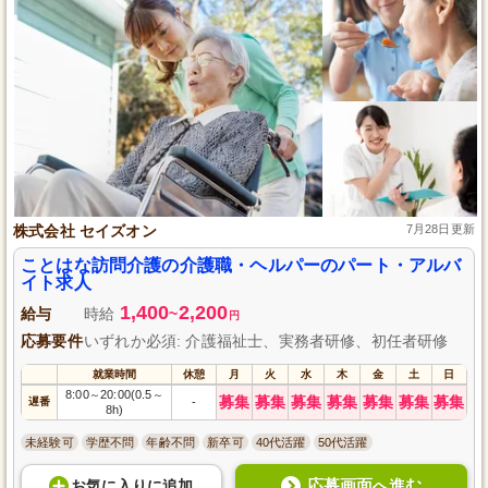
株式会社 セイズオン
7月28日更新
ことはな訪問介護の介護職・ヘルパーのパート・アルバ
イト求人
1,400
2,200
給与
時給
~
円
応募要件
いずれか必須: 介護福祉士、実務者研修、初任者研修
就業時間
休憩
月
火
水
木
金
土
日
8:00
20:00(0.5
～
～
募集
募集
募集
募集
募集
募集
募集
遅番
-
8h)
未経験可
学歴不問
年齢不問
新卒可
40代活躍
50代活躍
応募画面へ進む
お気に入り
に
追加