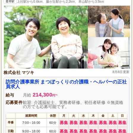
最寄駅
上社駅から0.6km、藤が丘駅から2.2km、本山駅から3.5km
株式会社 マツキ
8月8日更新
訪問介護事業所 まつぼっくりの介護職・ヘルパーの正社
員求人
214,300
給与
月給
~
円
応募要件
歓迎: 介護福祉士、実務者研修、初任者研修 ※無資格
の方でも応募可能です。
就業時間
休憩
月
火
水
木
金
土
日
募集
募集
募集
募集
募集
募集
募集
早番
7:00
16:00
60分
～
募集
募集
募集
募集
募集
募集
募集
日勤
9:00
18:00
60分
～