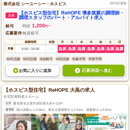
株式会社 シーユーシー・ホスピス
8月4日更新
【ホスピス型住宅】ReHOPE 博多筑紫の調理師・
急募
調理スタッフのパート・アルバイト求人
1,200
給与
時給
~
円
応募要件
無資格可
就業時間
休憩
月
火
水
木
金
土
日
急募
急募
急募
急募
急募
急募
急募
早番
6:00
10:00
-
～
60代活躍
50代活躍
未経験可
40代活躍
年齢不問
学歴不問
応募画面へ進む
お気に入り
に
追加
【ホスピス型住宅】ReHOPE 大高の求人
住宅型有料老人ホーム
住所
愛知県名古屋市緑区南大高4-1104
最寄駅
南大高駅から0.6km、東名古屋港駅から5.5km、徳重駅から6.8km
パノラマ