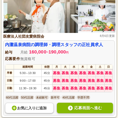
医療法人社団友愛病院会
8月6日更新
内灘温泉病院の調理師・調理スタッフの正社員求人
160,000
190,000
給与
月給
~
円
応募要件
無資格可
就業時間
休憩
月
火
水
木
金
土
日
募集
募集
募集
募集
募集
募集
募集
早番
5:30
13:30
45分
～
募集
募集
募集
募集
募集
募集
募集
日勤
9:00
17:00
45分
～
募集
募集
募集
募集
募集
募集
募集
日勤
11:30
19:30
45分
～
60代活躍
50代活躍
未経験可
新卒可
40代活躍
学歴不問
応募画面へ進む
お気に入り
に
追加