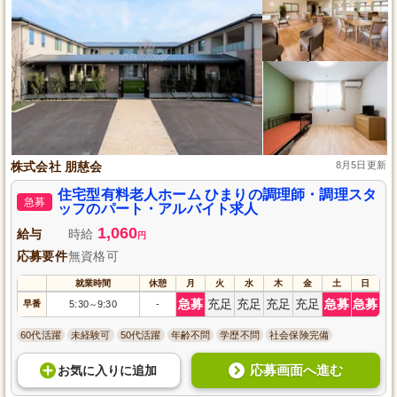
株式会社 朋慈会
8月5日更新
住宅型有料老人ホーム ひまりの調理師・調理スタ
急募
ッフのパート・アルバイト求人
1,060
給与
時給
円
応募要件
無資格可
就業時間
休憩
月
火
水
木
金
土
日
急募
充足
充足
充足
充足
急募
急募
早番
5:30
9:30
-
～
60代活躍
未経験可
50代活躍
年齢不問
学歴不問
社会保険完備
応募画面へ進む
お気に入り
に
追加