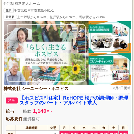
住宅型有料老人ホーム
住所
千葉県松戸市南花島4-61-1
最寄駅
上本郷駅から0.6km、松戸駅から0.9km、馬橋駅から2.6km
株式会社 シーユーシー・ホスピス
8月3日更新
【ホスピス型住宅】ReHOPE 松戸の調理師・調理
急募
スタッフのパート・アルバイト求人
1,140
給与
時給
~
円
応募要件
無資格可
就業時間
休憩
月
火
水
木
金
土
日