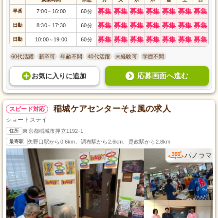
募集
募集
募集
募集
募集
募集
募集
早番
7:00
16:00
60分
～
募集
募集
募集
募集
募集
募集
募集
日勤
8:30
17:30
60分
～
募集
募集
募集
募集
募集
募集
募集
日勤
10:00
19:00
60分
～
60代活躍
新卒可
年齢不問
40代活躍
未経験可
学歴不問
応募画面へ進む
お気に入り
に
追加
稲城ケアセンターそよ風の求人
スピード対応
ショートステイ
住所
東京都稲城市押立1192-1
最寄駅
矢野口駅から0.6km、調布駅から2.6km、是政駅から2.8km
パノラマ