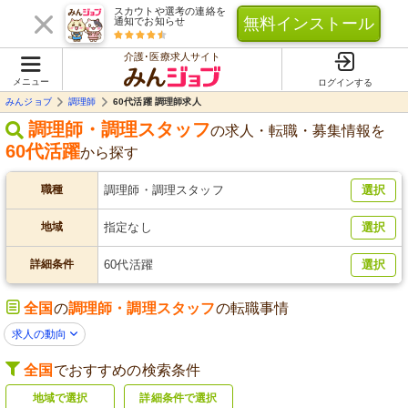
スカウトや選考の連絡を
無料インストール
通知でお知らせ
介護･医療求人サイト
メニュー
ログインする
みんジョブ
調理師
60代活躍 調理師求人
調理師・調理スタッフ
の求人・転職・募集情報を
60代活躍
から探す
職種
調理師・調理スタッフ
選択
地域
指定なし
選択
詳細条件
60代活躍
選択
全国
の
調理師・調理スタッフ
の転職事情
求人の動向
全国
でおすすめの検索条件
地域で選択
詳細条件で選択