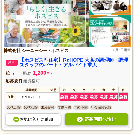
株式会社 シーユーシー・ホスピス
8月3日更新
【ホスピス型住宅】ReHOPE 大高の調理師・調理
急募
スタッフのパート・アルバイト求人
1,200
給与
時給
~
円
応募要件
無資格可
就業時間
休憩
月
火
水
木
金
土
日
急募
急募
急募
急募
急募
急募
急募
午後
15:00
19:30
-
～
60代活躍
50代活躍
未経験可
学歴不問
年齢不問
社会保険完備
応募画面へ進む
お気に入り
に
追加