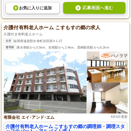
応募画面へ進む
お気に入り
に
追加
介護付有料老人ホーム こすもすの郷の求人
介護付き有料老人ホーム
住所
福岡県遠賀郡水巻町吉田西4-1-27
最寄駅
東水巻駅から0.5km、折尾駅から2.4km、黒崎駅前駅から6.2km
パノラマ
有限会社 エイ･アンド･エム
8月4日更新
介護付有料老人ホーム こすもすの郷の調理師・調理スタ