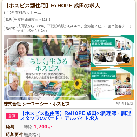
【ホスピス型住宅】ReHOPE 成田の求人
住宅型有料老人ホーム
住所
千葉県成田市土屋522-3
成田駅から1.8km、下総松崎駅から4.4km、空港第２ビル（第２旅客ターミ
最寄駅
ナル）駅から6.2km
株式会社 シーユーシー・ホスピス
8月3日更新
【ホスピス型住宅】ReHOPE 成田の調理師・調理
急募
スタッフのパート・アルバイト求人
1,200
給与
時給
~
円
応募要件
無資格可