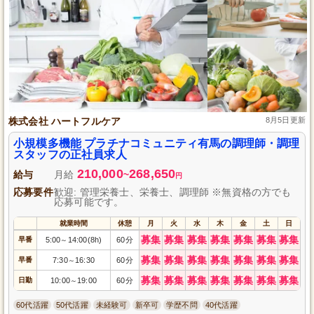
株式会社 ハートフルケア
8月5日更新
小規模多機能 プラチナコミュニティ有馬の調理師・調理
スタッフの正社員求人
210,000
268,650
給与
月給
~
円
応募要件
歓迎: 管理栄養士、栄養士、調理師 ※無資格の方でも
応募可能です。
就業時間
休憩
月
火
水
木
金
土
日
募集
募集
募集
募集
募集
募集
募集
早番
5:00
14:00(8h)
60分
～
募集
募集
募集
募集
募集
募集
募集
早番
7:30
16:30
60分
～
募集
募集
募集
募集
募集
募集
募集
日勤
10:00
19:00
60分
～
60代活躍
50代活躍
未経験可
新卒可
学歴不問
40代活躍