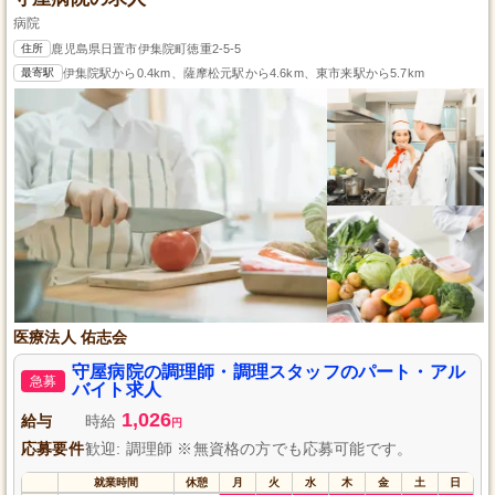
病院
住所
鹿児島県日置市伊集院町徳重2-5-5
最寄駅
伊集院駅から0.4km、薩摩松元駅から4.6km、東市来駅から5.7km
医療法人 佑志会
守屋病院の調理師・調理スタッフのパート・アル
急募
バイト求人
1,026
給与
時給
円
応募要件
歓迎: 調理師 ※無資格の方でも応募可能です。
就業時間
休憩
月
火
水
木
金
土
日