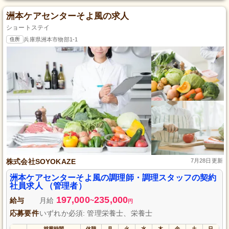
洲本ケアセンターそよ風の求人
ショートステイ
住所
兵庫県洲本市物部1-1
株式会社SOYOKAZE
7月28日更新
洲本ケアセンターそよ風の調理師・調理スタッフの契約
社員求人 （管理者）
197,000
235,000
給与
月給
~
円
応募要件
いずれか必須: 管理栄養士、栄養士
就業時間
休憩
月
火
水
木
金
土
日