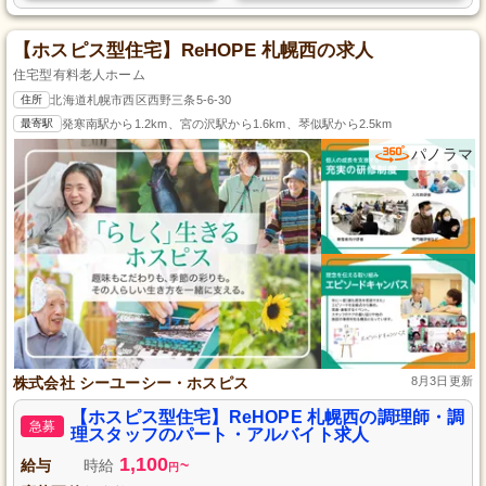
【ホスピス型住宅】ReHOPE 札幌西の求人
住宅型有料老人ホーム
住所
北海道札幌市西区西野三条5-6-30
最寄駅
発寒南駅から1.2km、宮の沢駅から1.6km、琴似駅から2.5km
パノラマ
株式会社 シーユーシー・ホスピス
8月3日更新
【ホスピス型住宅】ReHOPE 札幌西の調理師・調
急募
理スタッフのパート・アルバイト求人
1,100
給与
時給
~
円