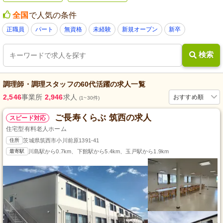
全国
で人気の条件
正職員
パート
無資格
未経験
新規オープン
新卒
検索
調理師・調理スタッフ
の
60代活躍
の求人一覧
2,546
事業所
2,946
求人
おすすめ順
(1~30件)
ご長寿くらぶ 筑西の求人
スピード対応
住宅型有料老人ホーム
住所
茨城県筑西市小川前原1391-41
最寄駅
川島駅から0.7km、下館駅から5.4km、玉戸駅から1.9km