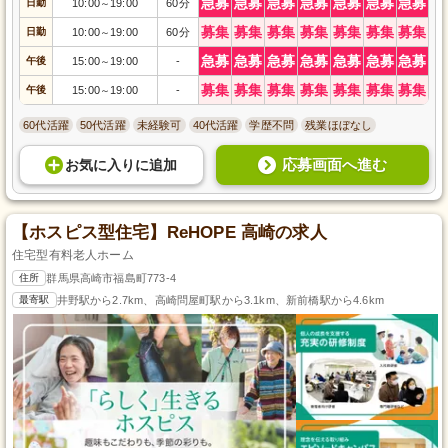
急募
急募
急募
急募
急募
急募
急募
日勤
10:00
19:00
60分
～
募集
募集
募集
募集
募集
募集
募集
日勤
10:00
19:00
60分
～
急募
急募
急募
急募
急募
急募
急募
午後
15:00
19:00
-
～
募集
募集
募集
募集
募集
募集
募集
午後
15:00
19:00
-
～
60代活躍
50代活躍
未経験可
40代活躍
学歴不問
残業ほぼなし
応募画面へ進む
お気に入り
に
追加
【ホスピス型住宅】ReHOPE 高崎の求人
住宅型有料老人ホーム
住所
群馬県高崎市福島町773-4
最寄駅
井野駅から2.7km、高崎問屋町駅から3.1km、新前橋駅から4.6km