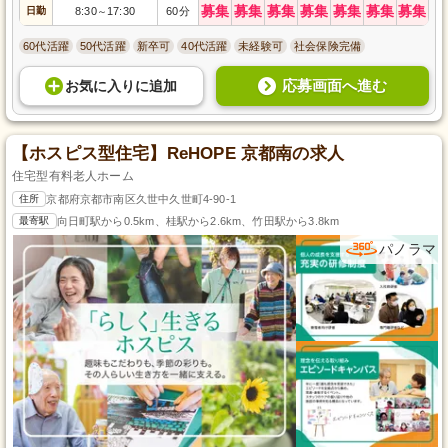
募集
募集
募集
募集
募集
募集
募集
日勤
8:30
17:30
60分
～
60代活躍
50代活躍
新卒可
40代活躍
未経験可
社会保険完備
応募画面へ進む
お気に入り
に
追加
【ホスピス型住宅】ReHOPE 京都南の求人
住宅型有料老人ホーム
住所
京都府京都市南区久世中久世町4-90-1
最寄駅
向日町駅から0.5km、桂駅から2.6km、竹田駅から3.8km
パノラマ