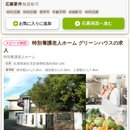
応募要件
無資格可
60代活躍
50代活躍
新卒可
年齢不問
未経験可
40代活躍
応募画面へ進む
お気に入り
に
追加
特別養護老人ホーム グリーンハウスの求
スピード対応
人
特別養護老人ホーム
住所
兵庫県相生市若狭野町雨内800-146
最寄駅
有年駅から2.2km、相生駅から5.0km、上郡駅から7.4km