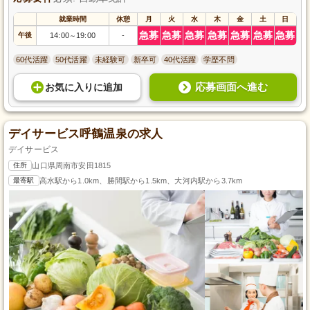
就業時間
休憩
月
火
水
木
金
土
日
急募
急募
急募
急募
急募
急募
急募
午後
14:00
19:00
-
～
60代活躍
50代活躍
未経験可
新卒可
40代活躍
学歴不問
応募画面へ進む
お気に入り
に
追加
デイサービス呼鶴温泉の求人
デイサービス
住所
山口県周南市安田1815
最寄駅
高水駅から1.0km、勝間駅から1.5km、大河内駅から3.7km