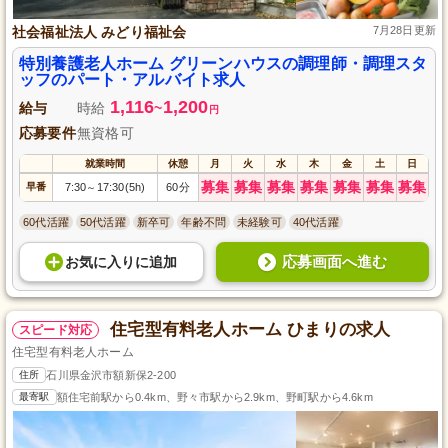
社会福祉法人 みどり福祉会
7月28日更新
特別養護老人ホーム グリーンハウスの調理師・調理スタ
ッフのパート・アルバイト求人
1,116
1,200
給与
時給
~
円
応募要件
無資格可
就業時間
休憩
月
火
水
木
金
土
日
募集
募集
募集
募集
募集
募集
募集
早番
7:30
17:30(5h)
60分
～
60代活躍
50代活躍
新卒可
年齢不問
未経験可
40代活躍
応募画面へ進む
お気に入り
に
追加
住宅型有料老人ホーム ひまりの求人
スピード対応
住宅型有料老人ホーム
住所
石川県金沢市額新保2-200
最寄駅
額住宅前駅から0.4km、野々市駅から2.9km、野町駅から4.6km