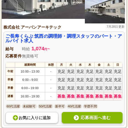
株式会社 アーバンアーキテック
7月28日更新
ご長寿くらぶ 筑西の調理師・調理スタッフのパート・ア
ルバイト求人
1,074
給与
時給
~
円
応募要件
無資格可
就業時間
休憩
月
火
水
木
金
土
日
充足
充足
充足
充足
充足
充足
充足
午前
10:00
13:00
-
～
充足
充足
充足
充足
充足
充足
充足
早番
6:00
9:00
-
～
充足
充足
充足
充足
充足
充足
充足
早番
6:00
19:00
-
～
募集
募集
募集
募集
募集
募集
募集
遅番
16:00
19:00
-
～
60代活躍
未経験可
50代活躍
新卒可
40代活躍
学歴不問
応募画面へ進む
お気に入り
に
追加