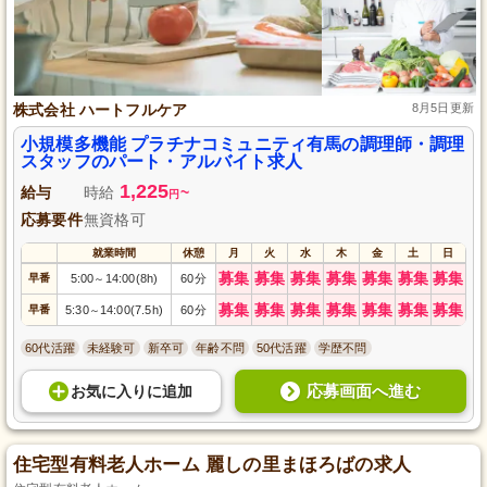
株式会社 ハートフルケア
8月5日更新
小規模多機能 プラチナコミュニティ有馬の調理師・調理
スタッフのパート・アルバイト求人
1,225
給与
時給
~
円
応募要件
無資格可
就業時間
休憩
月
火
水
木
金
土
日
募集
募集
募集
募集
募集
募集
募集
早番
5:00
14:00(8h)
60分
～
募集
募集
募集
募集
募集
募集
募集
早番
5:30
14:00(7.5h)
60分
～
60代活躍
未経験可
新卒可
年齢不問
50代活躍
学歴不問
応募画面へ進む
お気に入り
に
追加
住宅型有料老人ホーム 麗しの里まほろばの求人