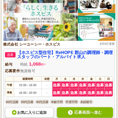
株式会社 シーユーシー・ホスピス
8月6日更新
【ホスピス型住宅】ReHOPE 郡山の調理師・調理
急募
スタッフのパート・アルバイト求人
1,068
給与
時給
~
円
応募要件
無資格可
就業時間
休憩
月
火
水
木
金
土
日
急募
急募
急募
急募
急募
急募
急募
午後
15:00
19:00
-
～
急募
急募
急募
急募
急募
急募
急募
準夜
16:00
20:00
-
～
60代活躍
50代活躍
40代活躍
年齢不問
学歴不問
未経験可
応募画面へ進む
お気に入り
に
追加