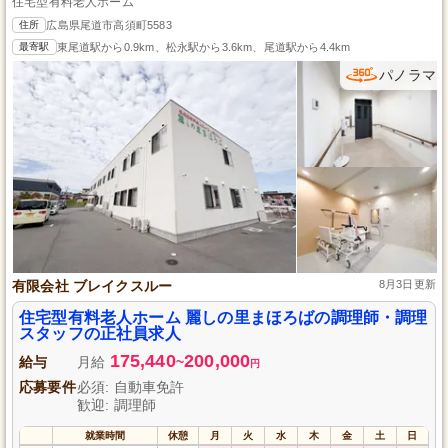
住宅型有料老人ホーム
住所
広島県尾道市高須町5583
最寄駅
東尾道駅から0.9km、松永駅から3.6km、尾道駅から4.4km
パノラマ
有限会社 ブレイクスルー
8月3日更新
住宅型有料老人ホーム 麗しの里まほろばの調理師・調理
スタッフの正社員求人
175,440
200,000
給与
月給
~
円
応募要件
必須: 自動車免許
歓迎: 調理師
就業時間
休憩
月
火
水
木
金
土
日