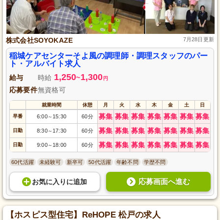
株式会社SOYOKAZE
7月28日更新
稲城ケアセンターそよ風の調理師・調理スタッフのパー
ト・アルバイト求人
1,250
1,300
給与
時給
~
円
応募要件
無資格可
就業時間
休憩
月
火
水
木
金
土
日
募集
募集
募集
募集
募集
募集
募集
早番
6:00
15:30
60分
～
募集
募集
募集
募集
募集
募集
募集
日勤
8:30
17:30
60分
～
募集
募集
募集
募集
募集
募集
募集
日勤
9:00
18:00
60分
～
60代活躍
未経験可
新卒可
50代活躍
年齢不問
学歴不問
応募画面へ進む
お気に入り
に
追加
【ホスピス型住宅】ReHOPE 松戸の求人