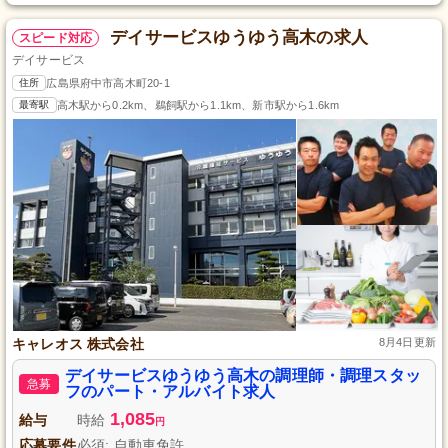
デイサービスゆうゆう高木の求人
スピード対応
デイサービス
住所
広島県府中市高木町20-1
最寄駅
高木駅から0.2km、鵜飼駅から1.1km、新市駅から1.6km
キャレオス 株式会社
8月4日更新
デイサービスゆうゆう高木の調理師・調理スタッ
急募
フのパート・アルバイト求人
1,085
給与
時給
円
応募要件
必須: 自動車免許