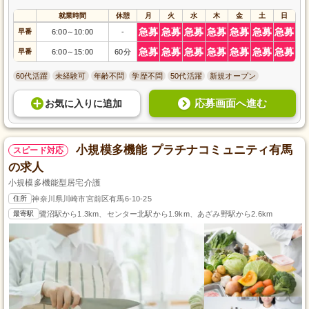
就業時間
休憩
月
火
水
木
金
土
日
急募
急募
急募
急募
急募
急募
急募
早番
6:00
10:00
-
～
急募
急募
急募
急募
急募
急募
急募
早番
6:00
15:00
60分
～
60代活躍
未経験可
年齢不問
学歴不問
50代活躍
新規オープン
応募画面へ進む
お気に入り
に
追加
小規模多機能 プラチナコミュニティ有馬
スピード対応
の求人
小規模多機能型居宅介護
住所
神奈川県川崎市宮前区有馬6-10-25
最寄駅
鷺沼駅から1.3km、センター北駅から1.9km、あざみ野駅から2.6km