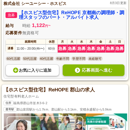
株式会社 シーユーシー・ホスピス
8月3日更新
【ホスピス型住宅】ReHOPE 京都南の調理師・調
急募
理スタッフのパート・アルバイト求人
1,122
給与
時給
~
円
応募要件
無資格可
就業時間
休憩
月
火
水
木
金
土
日
急募
急募
急募
急募
急募
急募
急募
遅番
11:00
20:00(4h〜)
60分
～
60代活躍
50代活躍
40代活躍
年齢不問
学歴不問
未経験可
応募画面へ進む
お気に入り
に
追加
【ホスピス型住宅】ReHOPE 郡山の求人
住宅型有料老人ホーム
住所
福島県郡山市並木3-6-2
最寄駅
郡山富田駅から1.7km、郡山駅から3.1km、安積永盛駅から5.9km