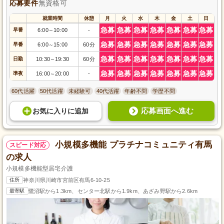
応募要件
無資格可
就業時間
休憩
月
火
水
木
金
土
日
急募
急募
急募
急募
急募
急募
急募
早番
6:00
10:00
-
～
急募
急募
急募
急募
急募
急募
急募
早番
6:00
15:00
60分
～
急募
急募
急募
急募
急募
急募
急募
日勤
10:30
19:30
60分
～
急募
急募
急募
急募
急募
急募
急募
準夜
16:00
20:00
-
～
60代活躍
50代活躍
未経験可
40代活躍
年齢不問
学歴不問
応募画面へ進む
お気に入り
に
追加
小規模多機能 プラチナコミュニティ有馬
スピード対応
の求人
小規模多機能型居宅介護
住所
神奈川県川崎市宮前区有馬6-10-25
最寄駅
鷺沼駅から1.3km、センター北駅から1.9km、あざみ野駅から2.6km