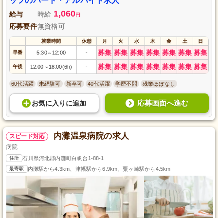
ッフのパート・アルバイト求人
1,060
給与
時給
円
応募要件
無資格可
就業時間
休憩
月
火
水
木
金
土
日
募集
募集
募集
募集
募集
募集
募集
早番
5:30
12:00
-
～
募集
募集
募集
募集
募集
募集
募集
午後
12:00
18:00(6h)
-
～
60代活躍
未経験可
新卒可
40代活躍
学歴不問
残業ほぼなし
応募画面へ進む
お気に入り
に
追加
内灘温泉病院の求人
スピード対応
病院
住所
石川県河北郡内灘町白帆台1-88-1
最寄駅
内灘駅から4.3km、津幡駅から6.9km、粟ヶ崎駅から4.5km