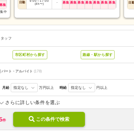
9:00
～
17:00
日勤
-
募集
募集
募集
募集
募集
募集
募集
日
(4h〜)
募集
募集中
スタッフ
市区町村から探す
路線・駅から探す
パート・アルバイト
(178)
月給
指定なし
万円以上
時給
指定なし
円以上
小規模多機能型居宅介護
(2)
ショートステイ
(13)
さらに詳しい条件を選ぶ
介護付き有料老人ホーム
(25)
サービス付き高齢者向け住宅
5
特別養護老人ホーム
この条件で検索
(62)
介護老人保健施設
(30)
件
グループホーム
(8)
看護小規模多機能型居宅介護