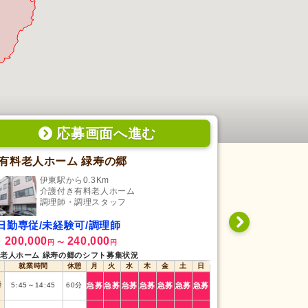
応募画面
へ
進む
有料老人ホーム 緑寿の郷
介護老人福
伊東駅から0.3Km
藤枝
介護付き有料老人ホーム
特
調理師・調理スタッフ
調
日勤専従/未経験可/調理師
日勤専従/未
200,000
240,000
1,097
給
時給
円
〜
円
円
老人ホーム 緑寿の郷のシフト募集状況
介護老人福祉施設 
就業時間
休憩
月
火
水
木
金
土
日
就業時間
番
5:45
～
14:45
60
分
急募
急募
急募
急募
急募
急募
急募
早番
7:00
～
13:00