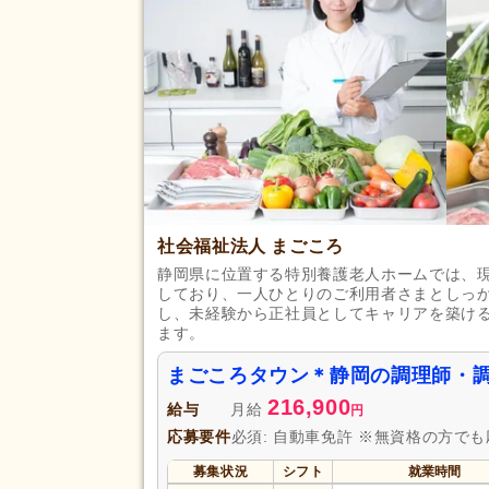
応募資格
自動車免許
(54)
完全週休2日
(55)
土日休み
(6)
休日・休暇
産休あり
(224)
看護休暇
(61)
年末年始休暇
(8)
賞与あり
(151)
社会福祉法人 まごころ
企業年金
(10)
静岡県に位置する特別養護老人ホームでは、現
しており、一人ひとりのご利用者さまとしっ
退職金あり
(98)
し、未経験から正社員としてキャリアを築け
給与・手当
通勤手当
(232)
ます。
福利厚生
託児施設あり
(16)
まごころタウン＊静岡の調理師・
扶養手当
(19)
216,900
給与
月給
円
副業可
(54)
応募要件
必須: 自動車免許 ※無資格の方で
駅近
(37)
募集状況
シフト
就業時間
アクセス