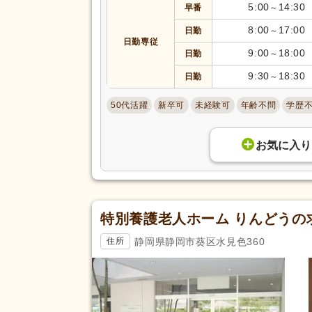
バイク通勤可
(26)
5:00
14:30
早番
～
8:00
17:00
日勤
～
日勤専従
9:00
18:00
日勤
～
9:30
18:30
日勤
～
50代活躍
新卒可
未経験可
年齢不問
学歴
お気に入り
特別養護老人ホーム りんどうの
静岡県静岡市葵区水見色360
住所