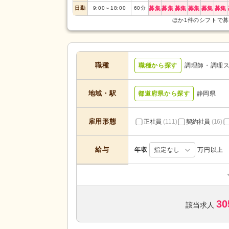
日勤
9:00
～
18:00
60
分
募集
募集
募集
募集
募集
募集
ほか1件のシフトで
職種
職種から探す
調理師・調理
地域・駅
都道府県から探す
静岡県
雇用形態
正社員
(111)
契約社員
(16)
給与
年収
指定なし
万円以上
デイサービス
(25)
住宅型有料老人ホーム
(30)
30
ケアハウス
(10)
該当求人
サービスの種
類
介護医療院・療養病床
(1)