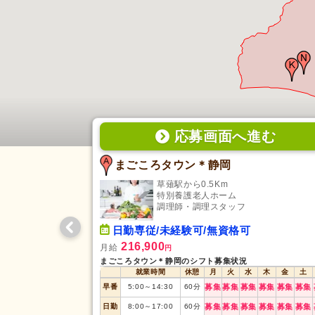
応募画面
へ
進む
まごころタウン＊静岡
草薙駅から0.5Km
特別養護老人ホーム
調理師・調理スタッフ
日勤専従/未経験可/無資格可
216,900
月給
円
まごころタウン＊静岡のシフト募集状況
就業時間
休憩
月
火
水
木
金
土
早番
5:00
～
14:30
60
分
募集
募集
募集
募集
募集
募集
日勤
8:00
～
17:00
60
分
募集
募集
募集
募集
募集
募集