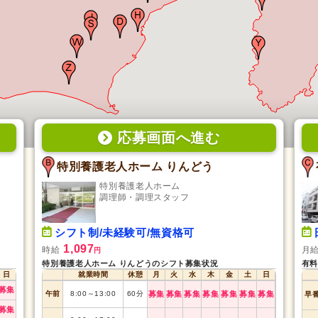
応募画面
へ
進む
特別養護老人ホーム りんどう
特別養護老人ホーム
調理師・調理スタッフ
シフト制/未経験可/無資格可
1,097
時給
月
円
特別養護老人ホーム りんどうのシフト募集状況
有料
日
就業時間
休憩
月
火
水
木
金
土
日
募集
午前
8:00
～
13:00
60
分
募集
募集
募集
募集
募集
募集
募集
早
募集