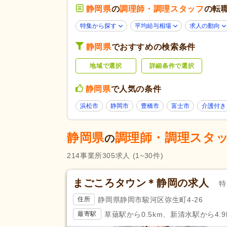
養護老人ホーム
(3)
静岡県
の
調理師・調理スタッフ
の転
障がい者支援
(3)
特集から探す
平均給与相場
求人の動向
未経験可
(231)
静岡県
でおすすめの検索条件
ブランク可
(237)
地域で選択
詳細条件で選択
学生可
(9)
40代活躍
(237)
応募条件・こ
静岡県
で人気の条件
だわり
髪型・髪色自由
(8)
浜松市
静岡市
豊橋市
富士市
介護付き
ハローワーク求人を除く
(89)
掲載30日以内
(43)
静岡県
調理師・調理スタ
の
急募
(10)
214
事業所
305
求人
(1~30件)
残業ほぼなし
(276)
午後のみ可
(42)
まごころタウン＊静岡の求人
勤務形態
特
週3日から可
(37)
静岡県静岡市駿河区弥生町4-26
住所
即日勤務可
(16)
草薙駅から0.5km、新清水駅から4.9
最寄駅
管理栄養士
(12)