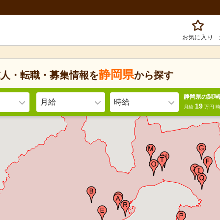
お気に入り
静岡県
求人・転職・募集情報を
から探す
静岡県の調理
月給
時給
19
月給
万円