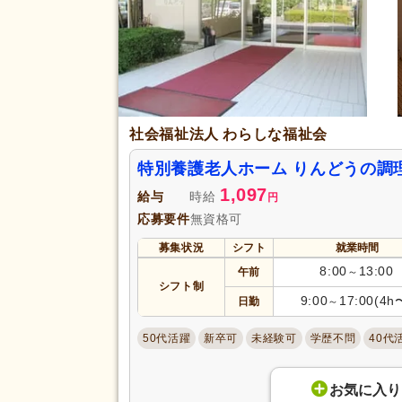
社会福祉法人 わらしな福祉会
特別養護老人ホーム りんどうの調
1,097
給与
時給
円
応募要件
無資格可
募集状況
シフト
就業時間
8:00
13:00
午前
～
シフト制
9:00
17:00(4h
日勤
～
50代活躍
新卒可
未経験可
学歴不問
40代
お気に入り