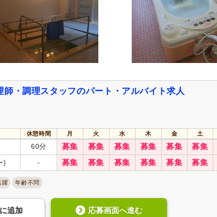
理師・調理スタッフのパート・アルバイト求人
休憩時間
月
火
水
木
金
土
60分
募集
募集
募集
募集
募集
募集
〜)
-
募集
募集
募集
募集
募集
募集
活躍
年齢不問
応募画面へ進む
に
追加