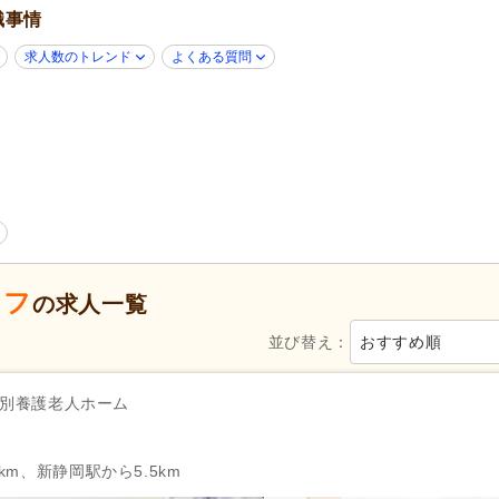
病院
(43)
診療所・クリニック
(6)
職事情
求人数のトレンド
よくある質問
新規オープン
(3)
無資格可
(223)
学歴不問
(265)
年齢不問
(214)
新卒可
(227)
子育てママパパ活躍
(235)
50代活躍
(237)
60代活躍
(93)
ネイル可
(5)
Web面接可
(26)
掲載7日以内
(9)
掲載14日以内
(17)
女性が活躍
(234)
スピード対応
(29)
ッフ
の求人一覧
並び替え：
おすすめ順
シフト制
(76)
午前のみ可
(40)
週1日から可
(11)
週2日から可
(19)
別養護老人ホーム
週4日から可
(10)
シフト相談可
(236)
km、新静岡駅から5.5km
栄養士
(25)
調理師
(105)