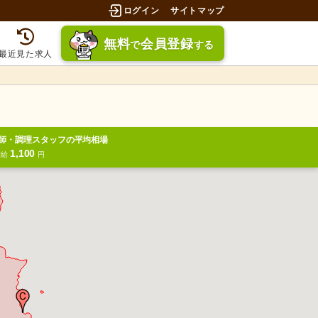
ログイン
サイトマップ
無料
会員登録
で
する
最近見た求人
師・調理スタッフの平均相場
1,100
時給
円