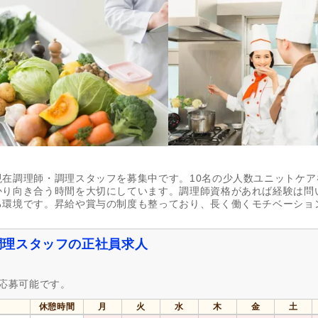
自動車免許（二種）
(1)
週休2日
(44)
4週8休
(3)
年間休日110日以上
(25)
年間休日120日以上
(9)
育休あり
(283)
介護休業
(120)
夏季休暇
(9)
冬季休暇
(2)
社会保険完備
(264)
研修制度あり
(237)
昇給あり
(261)
復職支援あり
(44)
在調理師・調理スタッフを募集中です。10名の少人数ユニットケア
かり向き合う時間を大切にしています。調理師資格があれば経験は問
日・祝給与アップ
(10)
住宅手当
(34)
る環境です。昇給や賞与の制度も整っており、長く働くモチベーショ
人事評価制度あり
(237)
処遇改善手当
(28)
資格手当
(33)
扶養控除内考慮あり
(34)
調理スタッフの正社員求人
再雇用制度あり
(73)
正社員登用あり
(56)
転勤なし
(184)
も応募可能です。
自動車通勤可
(244)
自転車通勤可
(235)
休憩時間
月
火
水
木
金
土