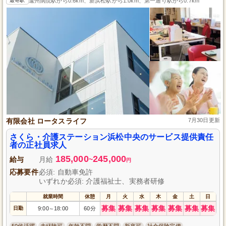
最寄駅
遠州病院駅から0.6km、新浜松駅から1.0km、第一通り駅から0.7km
有限会社 ロータスライフ
7月30日更新
さくら・介護ステーション浜松中央のサービス提供責任
者の正社員求人
185,000
245,000
給与
月給
~
円
応募要件
必須: 自動車免許
いずれか必須: 介護福祉士、実務者研修
就業時間
休憩
月
火
水
木
金
土
日
募集
募集
募集
募集
募集
募集
募集
日勤
9:00
18:00
60分
～
50代活躍
未経験可
年齢不問
学歴不問
新卒可
社会保険完備