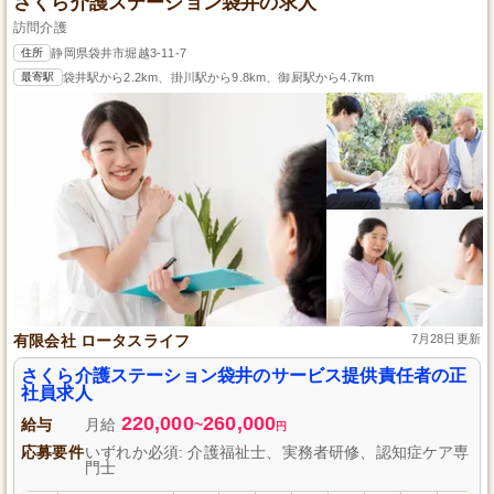
さくら介護ステーション袋井の求人
訪問介護
住所
静岡県袋井市堀越3-11-7
最寄駅
袋井駅から2.2km、掛川駅から9.8km、御厨駅から4.7km
有限会社 ロータスライフ
7月28日更新
さくら介護ステーション袋井のサービス提供責任者の正
社員求人
220,000
260,000
給与
月給
~
円
応募要件
いずれか必須: 介護福祉士、実務者研修、認知症ケア専
門士