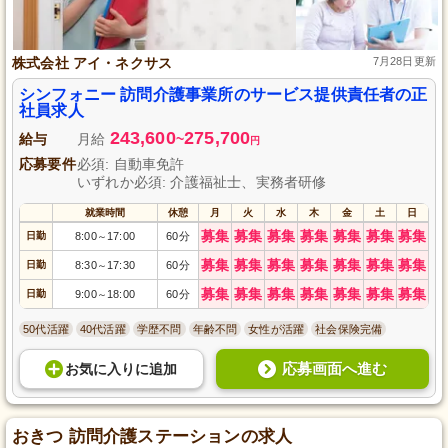
株式会社 アイ・ネクサス
7月28日更新
シンフォニー 訪問介護事業所のサービス提供責任者の正
社員求人
243,600
275,700
給与
月給
~
円
応募要件
必須: 自動車免許
いずれか必須: 介護福祉士、実務者研修
就業時間
休憩
月
火
水
木
金
土
日
募集
募集
募集
募集
募集
募集
募集
日勤
8:00
17:00
60分
～
募集
募集
募集
募集
募集
募集
募集
日勤
8:30
17:30
60分
～
募集
募集
募集
募集
募集
募集
募集
日勤
9:00
18:00
60分
～
50代活躍
40代活躍
学歴不問
年齢不問
女性が活躍
社会保険完備
応募画面へ進む
お気に入り
に
追加
おきつ 訪問介護ステーションの求人