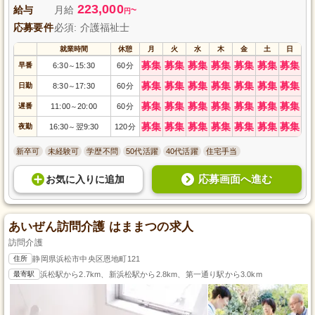
223,000
給与
月給
~
円
応募要件
必須: 介護福祉士
就業時間
休憩
月
火
水
木
金
土
日
募集
募集
募集
募集
募集
募集
募集
早番
6:30
15:30
60分
～
募集
募集
募集
募集
募集
募集
募集
日勤
8:30
17:30
60分
～
募集
募集
募集
募集
募集
募集
募集
遅番
11:00
20:00
60分
～
募集
募集
募集
募集
募集
募集
募集
夜勤
16:30
翌9:30
120分
～
新卒可
未経験可
学歴不問
50代活躍
40代活躍
住宅手当
応募画面へ進む
お気に入り
に
追加
あいぜん訪問介護 はままつの求人
訪問介護
住所
静岡県浜松市中央区恩地町121
最寄駅
浜松駅から2.7km、新浜松駅から2.8km、第一通り駅から3.0km