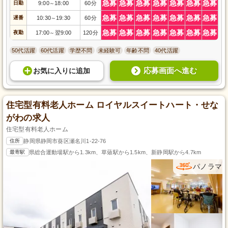
急募
急募
急募
急募
急募
急募
急募
日勤
9:00
18:00
60分
～
急募
急募
急募
急募
急募
急募
急募
遅番
10:30
19:30
60分
～
急募
急募
急募
急募
急募
急募
急募
夜勤
17:00
翌9:00
120分
～
50代活躍
60代活躍
学歴不問
未経験可
年齢不問
40代活躍
応募画面へ進む
お気に入り
に
追加
住宅型有料老人ホーム ロイヤルスイートハート・せな
がわの求人
住宅型有料老人ホーム
住所
静岡県静岡市葵区瀬名川1-22-76
最寄駅
県総合運動場駅から1.3km、草薙駅から1.5km、新静岡駅から4.7km
パノラマ