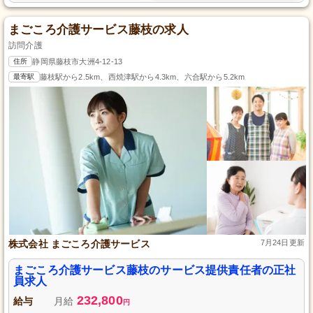
まごころ介護サービス藤枝の求人
訪問介護
住所
静岡県藤枝市大洲4-12-13
最寄駅
藤枝駅から2.5km、西焼津駅から4.3km、六合駅から5.2km
株式会社 まごころ介護サービス
7月24日更新
まごころ介護サービス藤枝のサービス提供責任者の正社
員求人
232,800
給与
月給
円