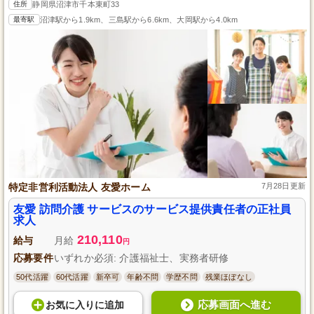
住所
静岡県沼津市千本東町33
最寄駅
沼津駅から1.9km、三島駅から6.6km、大岡駅から4.0km
特定非営利活動法人 友愛ホーム
7月28日更新
友愛 訪問介護 サービスのサービス提供責任者の正社員
求人
210,110
給与
月給
円
応募要件
いずれか必須: 介護福祉士、実務者研修
50代活躍
60代活躍
新卒可
年齢不問
学歴不問
残業ほぼなし
応募画面へ進む
お気に入り
に
追加