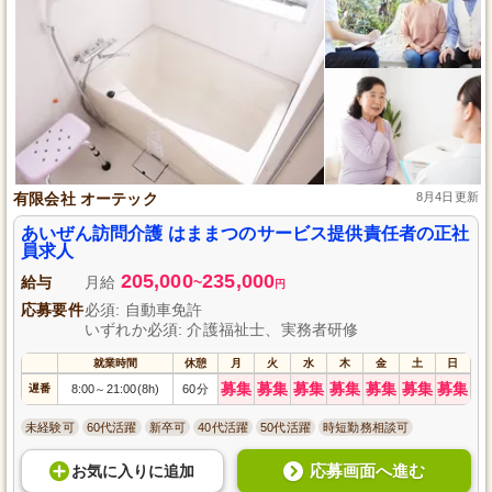
有限会社 オーテック
8月4日更新
あいぜん訪問介護 はままつのサービス提供責任者の正社
員求人
205,000
235,000
給与
月給
~
円
応募要件
必須: 自動車免許
いずれか必須: 介護福祉士、実務者研修
就業時間
休憩
月
火
水
木
金
土
日
募集
募集
募集
募集
募集
募集
募集
遅番
8:00
21:00(8h)
60分
～
未経験可
60代活躍
新卒可
40代活躍
50代活躍
時短勤務相談可
応募画面へ進む
お気に入り
に
追加