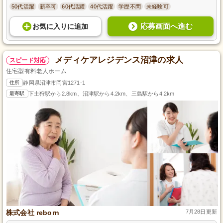
50代活躍
新卒可
60代活躍
40代活躍
学歴不問
未経験可
応募画面へ進む
お気に入り
に
追加
メディケアレジデンス沼津の求人
スピード対応
住宅型有料老人ホーム
住所
静岡県沼津市岡宮1271-1
最寄駅
下土狩駅から2.8km、沼津駅から4.2km、三島駅から4.2km
株式会社 reborn
7月28日更新