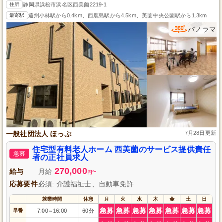
住所
静岡県浜松市浜名区西美薗2219-1
最寄駅
遠州小林駅から0.4km、西鹿島駅から4.5km、美薗中央公園駅から1.3km
パノラマ
一般社団法人 ほっぷ
7月28日更新
住宅型有料老人ホーム 西美薗のサービス提供責任
急募
者の正社員求人
270,000
給与
月給
~
円
応募要件
必須: 介護福祉士、自動車免許
就業時間
休憩
月
火
水
木
金
土
日
急募
急募
急募
急募
急募
急募
急募
早番
7:00
16:00
60分
～