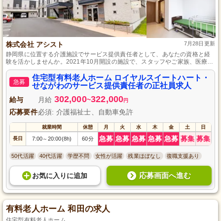
株式会社 アシスト
7月28日更新
静岡県に位置する介護施設でサービス提供責任者として、あなたの資格と経
験を活かしませんか。2021年10月開設の施設で、スタッフやご家族、医療機
関との連携を大切にするお仕事です。週休二日制で年間休日数108日あり、プ
ライベートも大切にしながら働ける環境を整えています。
住宅型有料老人ホーム ロイヤルスイートハート・
急募
せながわのサービス提供責任者の正社員求人
302,000
322,000
給与
月給
~
円
応募要件
必須: 介護福祉士、自動車免許
就業時間
休憩
月
火
水
木
金
土
日
急募
急募
急募
急募
急募
募集
募集
長日
7:00
20:00(8h)
60分
～
50代活躍
40代活躍
学歴不問
女性が活躍
残業ほぼなし
復職支援あり
応募画面へ進む
お気に入り
に
追加
有料老人ホーム 和田の求人
住宅型有料老人ホーム