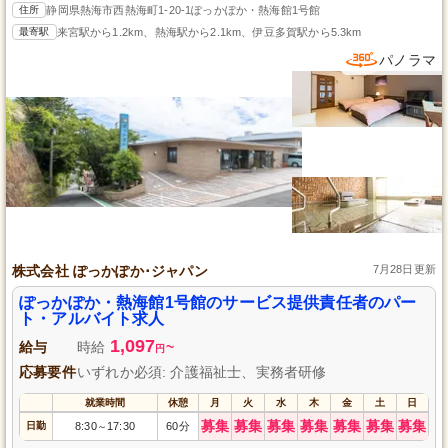
住所
静岡県熱海市西熱海町1-20-1ぽっかぽか・熱海館1号館
最寄駅
来宮駅から1.2km、熱海駅から2.1km、伊豆多賀駅から5.3km
パノラマ
株式会社 ぽっかぽか･ジャパン
7月28日更新
ぽっかぽか・熱海館1号館のサービス提供責任者のパー
ト・アルバイト求人
1,097
給与
時給
~
円
応募要件
いずれか必須: 介護福祉士、実務者研修
就業時間
休憩
月
火
水
木
金
土
日
募集
募集
募集
募集
募集
募集
募集
日勤
8:30
17:30
60分
～