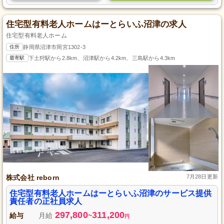
住宅型有料老人ホームはーとらいふ沼津の求人
住宅型有料老人ホーム
住所
静岡県沼津市岡宮1302-3
最寄駅
下土狩駅から2.8km、沼津駅から4.2km、三島駅から4.3km
株式会社 reborn
7月28日更新
住宅型有料老人ホームはーとらいふ沼津のサービス提供
責任者の正社員求人
297,800
311,200
給与
月給
~
円