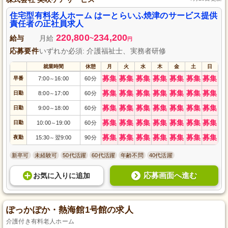
住宅型有料老人ホーム はーとらいふ焼津のサービス提供
責任者の正社員求人
220,800
234,200
給与
月給
~
円
応募要件
いずれか必須: 介護福祉士、実務者研修
就業時間
休憩
月
火
水
木
金
土
日
募集
募集
募集
募集
募集
募集
募集
早番
7:00
16:00
60分
～
募集
募集
募集
募集
募集
募集
募集
日勤
8:00
17:00
60分
～
募集
募集
募集
募集
募集
募集
募集
日勤
9:00
18:00
60分
～
募集
募集
募集
募集
募集
募集
募集
日勤
10:00
19:00
60分
～
募集
募集
募集
募集
募集
募集
募集
夜勤
15:30
翌9:00
90分
～
新卒可
未経験可
50代活躍
60代活躍
年齢不問
40代活躍
応募画面へ進む
お気に入り
に
追加
ぽっかぽか・熱海館1号館の求人
介護付き有料老人ホーム