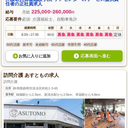
任者の正社員求人
225,000
260,000
給与
月給
~
円
応募要件
必須: 介護福祉士、自動車免許
就業時間
休憩
月
火
水
木
金
土
日
募集
募集
募集
募集
募集
募集
定休
日勤
8:30
17:00
60分
～
50代活躍
新卒可
未経験可
60代活躍
学歴不問
40代活躍
応募画面へ進む
お気に入り
に
追加
訪問介護 あすともの求人
訪問介護
住所
静岡県静岡市清水区村松1-3-65
最寄駅
桜橋駅から2.5km、新清水駅から2.6km、草薙駅から4.6km