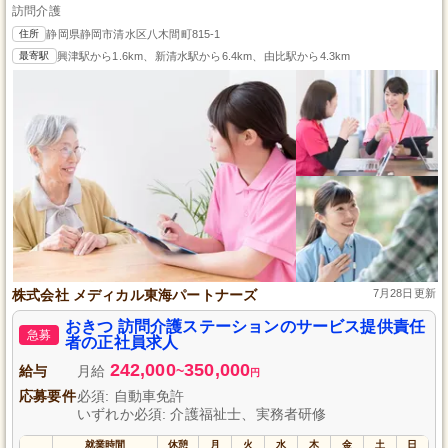
訪問介護
住所
静岡県静岡市清水区八木間町815-1
最寄駅
興津駅から1.6km、新清水駅から6.4km、由比駅から4.3km
株式会社 メディカル東海パートナーズ
7月28日更新
おきつ 訪問介護ステーションのサービス提供責任
急募
者の正社員求人
242,000
350,000
給与
月給
~
円
応募要件
必須: 自動車免許
いずれか必須: 介護福祉士、実務者研修
就業時間
休憩
月
火
水
木
金
土
日