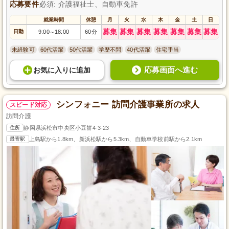
応募要件
必須: 介護福祉士、自動車免許
就業時間
休憩
月
火
水
木
金
土
日
募集
募集
募集
募集
募集
募集
募集
日勤
9:00
18:00
60分
～
未経験可
60代活躍
50代活躍
学歴不問
40代活躍
住宅手当
応募画面へ進む
お気に入り
に
追加
シンフォニー 訪問介護事業所の求人
スピード対応
訪問介護
住所
静岡県浜松市中央区小豆餅4-3-23
最寄駅
上島駅から1.8km、新浜松駅から5.3km、自動車学校前駅から2.1km