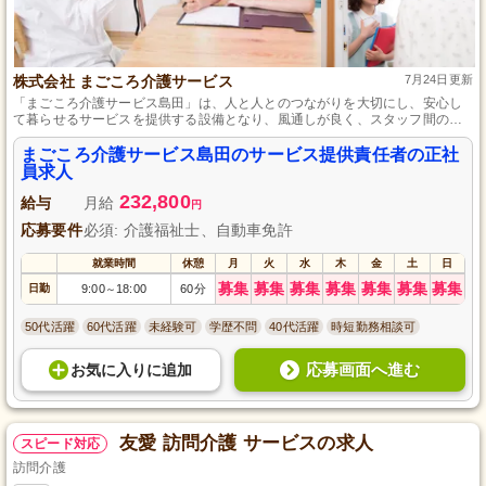
株式会社 まごころ介護サービス
7月24日更新
「まごころ介護サービス島田」は、人と人とのつながりを大切にし、安心し
て暮らせるサービスを提供する設備となり、風通しが良く、スタッフ間のチ
ームワークと待遇の充実が特徴の介護施設です。
まごころ介護サービス島田のサービス提供責任者の正社
員求人
232,800
給与
月給
円
応募要件
必須: 介護福祉士、自動車免許
就業時間
休憩
月
火
水
木
金
土
日
募集
募集
募集
募集
募集
募集
募集
日勤
9:00
18:00
60分
～
50代活躍
60代活躍
未経験可
学歴不問
40代活躍
時短勤務相談可
応募画面へ進む
お気に入り
に
追加
友愛 訪問介護 サービスの求人
スピード対応
訪問介護