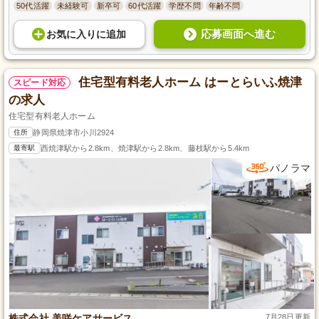
50代活躍
未経験可
新卒可
60代活躍
学歴不問
年齢不問
応募画面へ進む
お気に入り
に
追加
住宅型有料老人ホーム はーとらいふ焼津
スピード対応
の求人
住宅型有料老人ホーム
住所
静岡県焼津市小川2924
最寄駅
西焼津駅から2.8km、焼津駅から2.8km、藤枝駅から5.4km
パノラマ
株式会社 美咲ケアサービス
7月28日更新