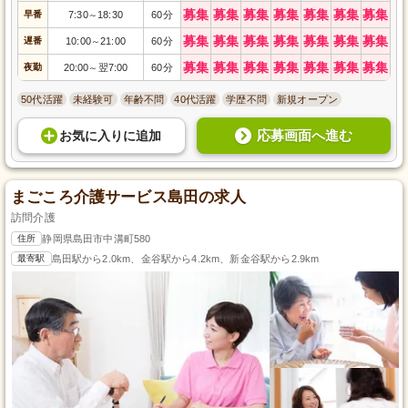
募集
募集
募集
募集
募集
募集
募集
早番
7:30
18:30
60分
～
募集
募集
募集
募集
募集
募集
募集
遅番
10:00
21:00
60分
～
募集
募集
募集
募集
募集
募集
募集
夜勤
20:00
翌7:00
60分
～
50代活躍
未経験可
年齢不問
40代活躍
学歴不問
新規オープン
応募画面へ進む
お気に入り
に
追加
まごころ介護サービス島田の求人
訪問介護
住所
静岡県島田市中溝町580
最寄駅
島田駅から2.0km、金谷駅から4.2km、新金谷駅から2.9km