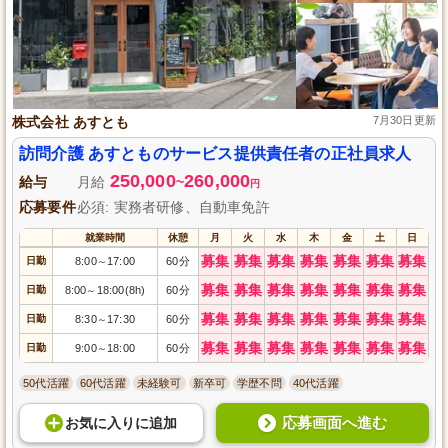
株式会社 あすとも
7月30日更新
訪問介護 あすとものサービス提供責任者の正社員求人
250,000
260,000
給与
月給
~
円
応募要件
必須: 実務者研修、自動車免許
就業時間
休憩
月
火
水
木
金
土
日
募集
募集
募集
募集
募集
募集
募集
日勤
8:00
17:00
60分
～
募集
募集
募集
募集
募集
募集
募集
日勤
8:00
18:00(8h)
60分
～
募集
募集
募集
募集
募集
募集
募集
日勤
8:30
17:30
60分
～
募集
募集
募集
募集
募集
募集
募集
日勤
9:00
18:00
60分
～
50代活躍
60代活躍
未経験可
新卒可
学歴不問
40代活躍
応募画面へ進む
お気に入り
に
追加