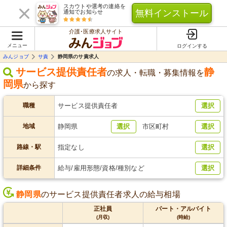
スカウトや選考の連絡を
無料インストール
通知でお知らせ
介護･医療求人サイト
メニュー
ログインする
みんジョブ
サ責
静岡県のサ責求人
サービス提供責任者
静
の求人・転職・募集情報を
岡県
から探す
職種
サービス提供責任者
選択
地域
静岡県
選択
市区町村
選択
路線・駅
指定なし
選択
詳細条件
給与/雇用形態/資格/種別など
選択
静岡県
のサービス提供責任者求人の給与相場
正社員
パート・アルバイト
(月収)
(時給)