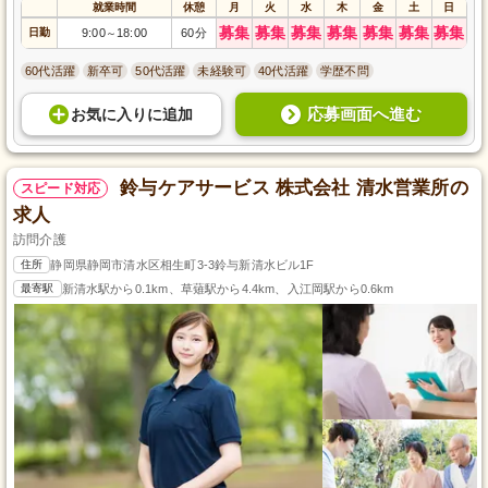
就業時間
休憩
月
火
水
木
金
土
日
募集
募集
募集
募集
募集
募集
募集
日勤
9:00
18:00
60分
～
60代活躍
新卒可
50代活躍
未経験可
40代活躍
学歴不問
応募画面へ進む
お気に入り
に
追加
鈴与ケアサービス 株式会社 清水営業所の
スピード対応
求人
訪問介護
住所
静岡県静岡市清水区相生町3-3鈴与新清水ビル1F
最寄駅
新清水駅から0.1km、草薙駅から4.4km、入江岡駅から0.6km