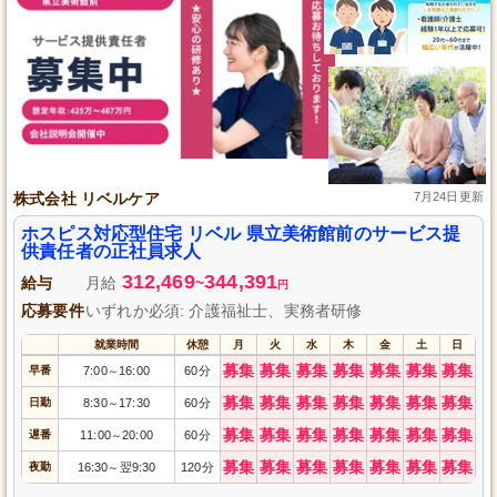
株式会社 リベルケア
7月24日更新
ホスピス対応型住宅 リベル 県立美術館前のサービス提
供責任者の正社員求人
312,469
344,391
給与
月給
~
円
応募要件
いずれか必須: 介護福祉士、実務者研修
就業時間
休憩
月
火
水
木
金
土
日
募集
募集
募集
募集
募集
募集
募集
早番
7:00
16:00
60分
～
募集
募集
募集
募集
募集
募集
募集
日勤
8:30
17:30
60分
～
募集
募集
募集
募集
募集
募集
募集
遅番
11:00
20:00
60分
～
募集
募集
募集
募集
募集
募集
募集
夜勤
16:30
翌9:30
120分
～