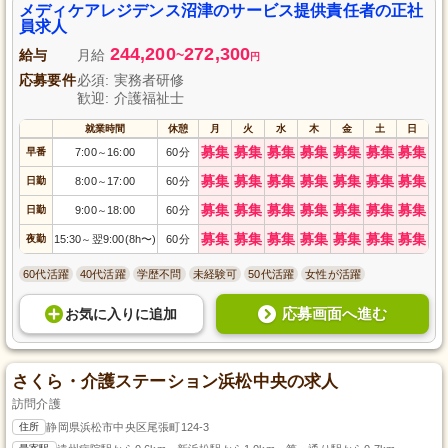
メディケアレジデンス沼津のサービス提供責任者の正社
員求人
244,200
272,300
給与
月給
~
円
応募要件
必須: 実務者研修
歓迎: 介護福祉士
就業時間
休憩
月
火
水
木
金
土
日
募集
募集
募集
募集
募集
募集
募集
早番
7:00
16:00
60分
～
募集
募集
募集
募集
募集
募集
募集
日勤
8:00
17:00
60分
～
募集
募集
募集
募集
募集
募集
募集
日勤
9:00
18:00
60分
～
募集
募集
募集
募集
募集
募集
募集
夜勤
15:30
翌9:00(8h〜)
60分
～
60代活躍
40代活躍
学歴不問
未経験可
50代活躍
女性が活躍
応募画面へ進む
お気に入り
に
追加
さくら・介護ステーション浜松中央の求人
訪問介護
住所
静岡県浜松市中央区尾張町124-3