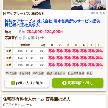
鈴与ケアサービス 株式会社
8月6日更新
鈴与ケアサービス 株式会社 清水営業所のサービス提供
責任者の正社員求人
204,000
224,000
給与
月給
~
円
応募要件
必須: 介護福祉士
就業時間
休憩
月
火
水
木
金
土
日
募集
募集
募集
募集
募集
募集
募集
日勤
8:00
17:00
60分
～
募集
募集
募集
募集
募集
募集
募集
日勤
8:30
17:30
60分
～
募集
募集
募集
募集
募集
募集
募集
日勤
9:00
18:00
60分
～
50代活躍
学歴不問
40代活躍
髪型・髪色自由
社会保険完備
駅近
応募画面へ進む
お気に入り
に
追加
住宅型有料老人ホーム 西美薗の求人
住宅型有料老人ホーム