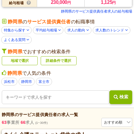
230,000
1,125
円
円
給与相場
静岡県のサービス提供責任者求人の給与相場
静岡県
の
サービス提供責任者
の転職事情
特集から探す
平均給与相場
求人の動向
求人数のトレンド
よくある質問
静岡県
でおすすめの検索条件
地域で選択
詳細条件で選択
静岡県
で人気の条件
浜松市
静岡市
富士市
検索
静岡県
の
サービス提供責任者
の求人一覧
63
事業所
66
求人
おすすめ順
(1~30件)