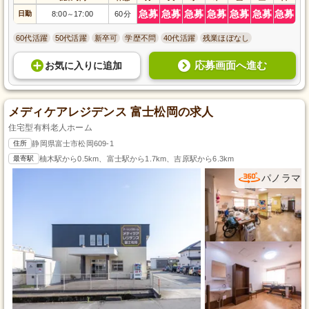
急募
急募
急募
急募
急募
急募
急募
日勤
8:00
17:00
60分
～
60代活躍
50代活躍
新卒可
学歴不問
40代活躍
残業ほぼなし
応募画面へ進む
お気に入り
に
追加
メディケアレジデンス 富士松岡の求人
住宅型有料老人ホーム
住所
静岡県富士市松岡609-1
最寄駅
柚木駅から0.5km、富士駅から1.7km、吉原駅から6.3km
パノラマ