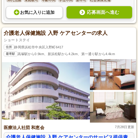
応募画面へ進む
お気に入り
に
追加
介護老人保健施設 入野 ケアセンターの求人
ショートステイ
住所
静岡県浜松市中央区入野町6417
最寄駅
高塚駅から0.9km、新浜松駅から4.2km、第一通り駅から4.4km
医療法人社団 和恵会
7月28日更新
介護老人保健施設 入野 ケアセンターのサービス提供責