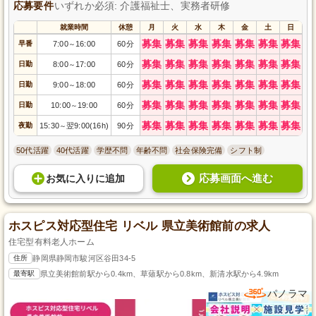
応募要件
いずれか必須: 介護福祉士、実務者研修
就業時間
休憩
月
火
水
木
金
土
日
募集
募集
募集
募集
募集
募集
募集
早番
7:00
16:00
60分
～
募集
募集
募集
募集
募集
募集
募集
日勤
8:00
17:00
60分
～
募集
募集
募集
募集
募集
募集
募集
日勤
9:00
18:00
60分
～
募集
募集
募集
募集
募集
募集
募集
日勤
10:00
19:00
60分
～
募集
募集
募集
募集
募集
募集
募集
夜勤
15:30
翌9:00(16h)
90分
～
50代活躍
40代活躍
学歴不問
年齢不問
社会保険完備
シフト制
応募画面へ進む
お気に入り
に
追加
ホスピス対応型住宅 リベル 県立美術館前の求人
住宅型有料老人ホーム
住所
静岡県静岡市駿河区谷田34-5
最寄駅
県立美術館前駅から0.4km、草薙駅から0.8km、新清水駅から4.9km
パノラマ