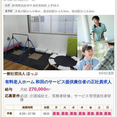
住所
静岡県浜松市中央区和田町上手59-2
最寄駅
天竜川駅から0.8km、新浜松駅から4.1km、助信駅から3.1km
一般社団法人 ほっぷ
8月4日更新
有料老人ホーム 和田のサービス提供責任者の正社員求人
270,000
給与
月給
~
円
応募要件
必須: 介護福祉士、実務者研修、サービス管理責任者研
修
就業時間
休憩
月
火
水
木
金
土
日
募集
募集
募集
募集
募集
募集
募集
早番
6:30
17:30
60分
～