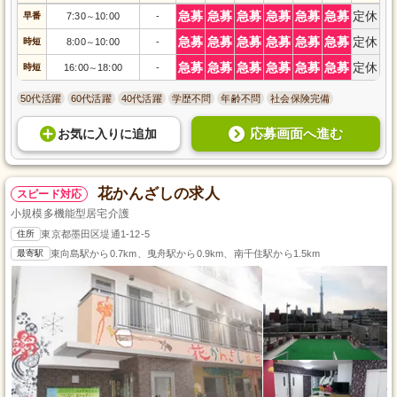
急募
急募
急募
急募
急募
急募
定休
早番
7:30
10:00
-
～
急募
急募
急募
急募
急募
急募
定休
時短
8:00
10:00
-
～
急募
急募
急募
急募
急募
急募
定休
時短
16:00
18:00
-
～
50代活躍
60代活躍
40代活躍
学歴不問
年齢不問
社会保険完備
応募画面へ進む
お気に入り
に
追加
花かんざしの求人
スピード対応
小規模多機能型居宅介護
住所
東京都墨田区堤通1-12-5
最寄駅
東向島駅から0.7km、曳舟駅から0.9km、南千住駅から1.5km