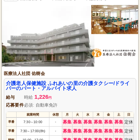
医療法人社団 佑樹会
介護老人保健施設 ふれあいの里の介護タクシー/ドライ
バーのパート・アルバイト求人
1,226
給与
時給
円
応募要件
必須: 自動車免許
就業時間
休憩
月
火
水
木
金
土
日
募集
募集
募集
募集
募集
募集
定休
早番
7:30
10:00
-
～
募集
募集
募集
募集
募集
募集
定休
早番
7:30
17:00(8h)
-
～
募集
募集
募集
募集
募集
募集
定休
時短
15:00
17:00
-