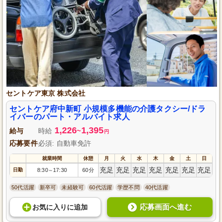
セントケア東京 株式会社
セントケア府中新町 小規模多機能の介護タクシー/ドラ
イバーのパート・アルバイト求人
1,226
1,395
給与
時給
~
円
応募要件
必須: 自動車免許
就業時間
休憩
月
火
水
木
金
土
日
充足
充足
充足
充足
充足
充足
充足
日勤
8:30
17:30
60分
～
50代活躍
新卒可
未経験可
60代活躍
学歴不問
40代活躍
応募画面へ進む
お気に入り
に
追加