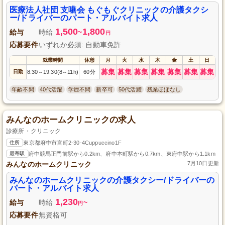
医療法人社団 支嚥会 もぐもぐクリニックの介護タクシ
ー/ドライバーのパート・アルバイト求人
1,500
1,800
給与
時給
~
円
応募要件
いずれか必須: 自動車免許
就業時間
休憩
月
火
水
木
金
土
日
募集
募集
募集
募集
募集
募集
募集
日勤
8:30
19:30(8
11h)
60分
～
～
年齢不問
40代活躍
学歴不問
新卒可
50代活躍
残業ほぼなし
みんなのホームクリニックの求人
診療所・クリニック
住所
東京都府中市宮町2-30-4Cuppuccino1F
最寄駅
府中競馬正門前駅から0.2km、府中本町駅から0.7km、東府中駅から1.1km
みんなのホームクリニック
7月10日更新
みんなのホームクリニックの介護タクシー/ドライバーの
パート・アルバイト求人
1,230
給与
時給
~
円
応募要件
無資格可