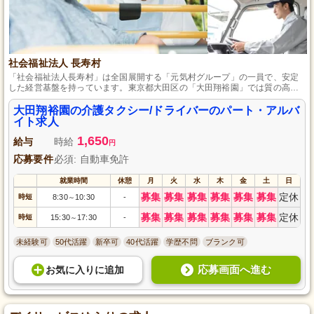
社会福祉法人 長寿村
「社会福祉法人長寿村」は全国展開する「元気村グループ」の一員で、安定
した経営基盤を持っています。東京都大田区の「大田翔裕園」では質の高い
介護を提供し、未経験の方も各種研修を通じてスキルアップができる環境を
整え、パート・アルバイトのドライバーを募集し、送迎業務などを担当して
大田翔裕園の介護タクシー/ドライバーのパート・アルバ
いただきます。
イト求人
1,650
給与
時給
円
応募要件
必須: 自動車免許
就業時間
休憩
月
火
水
木
金
土
日
募集
募集
募集
募集
募集
募集
定休
時短
8:30
10:30
-
～
募集
募集
募集
募集
募集
募集
定休
時短
15:30
17:30
-
～
未経験可
50代活躍
新卒可
40代活躍
学歴不問
ブランク可
応募画面へ進む
お気に入り
に
追加