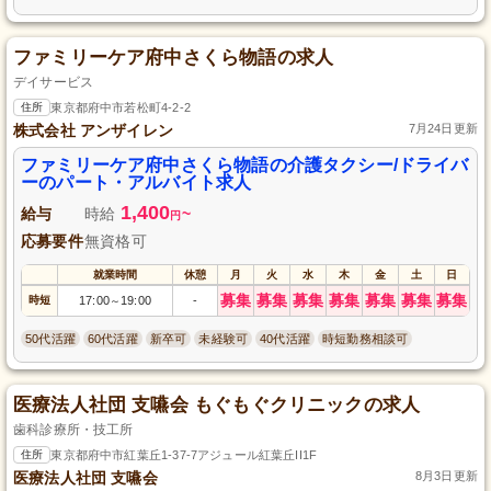
ファミリーケア府中さくら物語の求人
デイサービス
住所
東京都府中市若松町4-2-2
株式会社 アンザイレン
7月24日更新
ファミリーケア府中さくら物語の介護タクシー/ドライバ
ーのパート・アルバイト求人
1,400
給与
時給
~
円
応募要件
無資格可
就業時間
休憩
月
火
水
木
金
土
日
募集
募集
募集
募集
募集
募集
募集
時短
17:00
19:00
-
～
50代活躍
60代活躍
新卒可
未経験可
40代活躍
時短勤務相談可
医療法人社団 支嚥会 もぐもぐクリニックの求人
歯科診療所・技工所
住所
東京都府中市紅葉丘1-37-7アジュール紅葉丘II1F
医療法人社団 支嚥会
8月3日更新