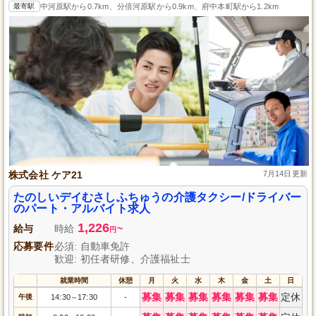
最寄駅
中河原駅から0.7km、分倍河原駅から0.9km、府中本町駅から1.2km
株式会社 ケア21
7月14日更新
たのしいデイむさしふちゅうの介護タクシー/ドライバー
のパート・アルバイト求人
1,226
給与
時給
~
円
応募要件
必須: 自動車免許
歓迎: 初任者研修、介護福祉士
就業時間
休憩
月
火
水
木
金
土
日
募集
募集
募集
募集
募集
募集
定休
午後
14:30
17:30
-
～