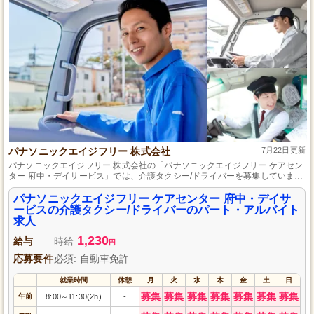
パナソニックエイジフリー 株式会社
7月22日更新
パナソニックエイジフリー 株式会社の「パナソニックエイジフリー ケアセン
ター 府中・デイサービス」では、介護タクシー/ドライバーを募集していま
す。勤務地は東京都府中市です。パート・アルバイトとして、地域の高齢者
の安心・安全な移動をサポートしませんか？経験・資格は問いません。私た
パナソニックエイジフリー ケアセンター 府中・デイサ
ちと一緒に、温かいコミュニティ作りに貢献しましょう。今すぐ応募して、
ービスの介護タクシー/ドライバーのパート・アルバイト
やりがいのあるお仕事に挑戦してください！
求人
1,230
給与
時給
円
応募要件
必須: 自動車免許
就業時間
休憩
月
火
水
木
金
土
日
募集
募集
募集
募集
募集
募集
募集
午前
8:00
11:30(2h)
-
～