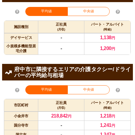
平均値
中央値
正社員
パート・アルバイト
施設種別
(月収)
(時給)
-
1,138
デイサービス
円
小規模多機能型居
-
1,200
円
宅介護
府中市に隣接するエリアの介護タクシー/ドライ
バーの平均給与相場
平均値
中央値
正社員
パート・アルバイト
市区町村
(月収)
(時給)
218,842
1,218
小金井市
円
円
-
1,241
国分寺市
円
-
1,247
国立市
円