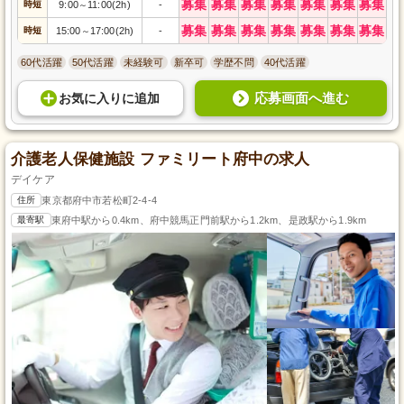
募集
募集
募集
募集
募集
募集
募集
時短
9:00
11:00(2h)
-
～
募集
募集
募集
募集
募集
募集
募集
時短
15:00
17:00(2h)
-
～
60代活躍
50代活躍
未経験可
新卒可
学歴不問
40代活躍
応募画面へ進む
お気に入り
に
追加
介護老人保健施設 ファミリート府中の求人
デイケア
住所
東京都府中市若松町2-4-4
最寄駅
東府中駅から0.4km、府中競馬正門前駅から1.2km、是政駅から1.9km