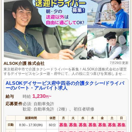
ALSOK介護 株式会社
7月29日更新
東京都府中市で介護タクシードライバーを募集！ALSOK介護株式会社が運営
するデイサービスセンター遊・府中にて、人の役に立つ喜びを実感しません
か？柔軟なシフト体制で無理なく働け、未経験者にも安心の充実した研修制
度をご用意。あなたの優しさが利用者様の笑顔を運びます。自動車免許があ
ALSOKデイサービス府中四谷の介護タクシー/ドライバ
れば始められるこの仕事で、地域に貢献するやりがいを感じてみませんか？
ーのパート・アルバイト求人
1,230
給与
時給
~
円
応募要件
必須: 自動車免許
歓迎: 自動車免許（2種）、初任者研修
就業時間
休憩
月
火
水
木
金
土
日
募集
募集
募集
募集
募集
募集
募集
日勤
8:30
17:30(8h)
60分
～