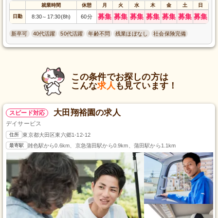
就業時間
休憩
月
火
水
木
金
土
日
募集
募集
募集
募集
募集
募集
募集
日勤
8:30
17:30(8h)
60分
～
新卒可
40代活躍
50代活躍
年齢不問
残業ほぼなし
社会保険完備
この条件でお探しの方は
こんな
求人
も見ています！
大田翔裕園の求人
スピード対応
デイサービス
住所
東京都大田区東六郷1-12-12
最寄駅
雑色駅から0.6km、京急蒲田駅から0.9km、蒲田駅から1.1km