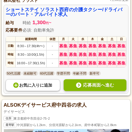
株式会社 ソラスト
ショートステイ ソラスト西府の介護タクシー/ドライバ
ーのパート・アルバイト求人
1,300
給与
時給
~
円
応募要件
必須: 自動車免許
就業時間
休憩
月
火
水
木
金
土
日
募集
募集
募集
募集
募集
募集
募集
日勤
8:30
17:30(4h〜)
-
～
募集
募集
募集
募集
募集
募集
募集
時短
8:30
10:00(1.5h)
-
～
募集
募集
募集
募集
募集
募集
募集
時短
16:00
17:30(1.5h)
-
～
50代活躍
未経験可
60代活躍
学歴不問
年齢不問
新卒可
応募画面へ進む
お気に入り
に
追加
ALSOKデイサービス府中四谷の求人
デイサービス
住所
東京都府中市四谷2-75-2
最寄駅
中河原駅から1.2km、分倍河原駅から2.1km、府中本町駅から2.8km