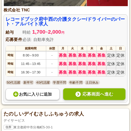
株式会社 TNC
レコードブック府中西の介護タクシー/ドライバーのパー
ト・アルバイト求人
1,700
2,000
給与
時給
~
円
応募要件
必須: 自動車免許
就業時間
休憩
月
火
水
木
金
土
日
募集
募集
募集
募集
募集
定休
定休
時短
8:00
9:00
-
～
募集
募集
募集
募集
募集
定休
定休
時短
11:45
13:45
-
～
募集
募集
募集
募集
募集
定休
定休
時短
16:30
17:30
-
～
50代活躍
新卒可
40代活躍
学歴不問
年齢不問
土日休み
応募画面へ進む
お気に入り
に
追加
たのしいデイむさしふちゅうの求人
デイサービス
住所
東京都府中市分梅町5-30-1