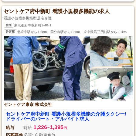
セントケア府中新町 看護小規模多機能の求人
看護小規模多機能型居宅介護
住所
東京都府中市新町1-48-1
最寄駅
北府中駅から1.6km、国分寺駅から1.6km、府中競馬正門前駅から2.1km
セントケア東京 株式会社
セントケア府中新町 看護小規模多機能の介護タクシー/
ドライバーのパート・アルバイト求人
1,226
1,395
給与
時給
~
円
応募要件
必須: 自動車免許