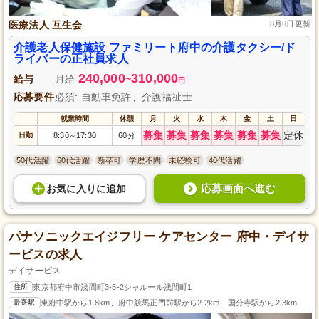
医療法人 互生会
8月6日更新
介護老人保健施設 ファミリート府中の介護タクシー/ド
ライバーの正社員求人
240,000
310,000
給与
月給
~
円
応募要件
必須: 自動車免許、介護福祉士
就業時間
休憩
月
火
水
木
金
土
日
募集
募集
募集
募集
募集
募集
定休
日勤
8:30
17:30
60分
～
50代活躍
60代活躍
新卒可
学歴不問
未経験可
40代活躍
応募画面へ進む
お気に入り
に
追加
パナソニックエイジフリー ケアセンター 府中・デイサ
ービスの求人
デイサービス
住所
東京都府中市浅間町3-5-2シャルール浅間町1
最寄駅
東府中駅から1.8km、府中競馬正門前駅から2.2km、国分寺駅から2.3km