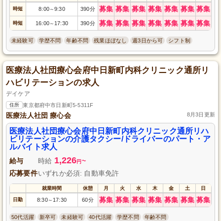
募集
募集
募集
募集
募集
募集
募集
時短
8:00
9:30
390分
～
募集
募集
募集
募集
募集
募集
募集
時短
16:00
17:30
390分
～
未経験可
学歴不問
年齢不問
残業ほぼなし
週3日から可
シフト制
医療法人社団療心会府中日新町内科クリニック通所リ
ハビリテーションの求人
デイケア
住所
東京都府中市日新町5-5311F
医療法人社団 療心会
8月3日更新
医療法人社団療心会府中日新町内科クリニック通所リハ
ビリテーションの介護タクシー/ドライバーのパート・ア
ルバイト求人
1,226
給与
時給
~
円
応募要件
いずれか必須: 自動車免許
就業時間
休憩
月
火
水
木
金
土
日
募集
募集
募集
募集
募集
募集
募集
日勤
8:30
17:30
60分
～
50代活躍
新卒可
未経験可
40代活躍
学歴不問
年齢不問