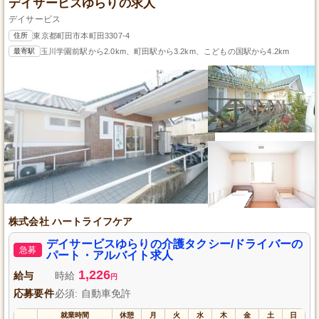
デイサービスゆらりの求人
デイサービス
住所
東京都町田市本町田3307-4
最寄駅
玉川学園前駅から2.0km、町田駅から3.2km、こどもの国駅から4.2km
株式会社 ハートライフケア
デイサービスゆらりの介護タクシー/ドライバーの
急募
パート・アルバイト求人
1,226
給与
時給
円
応募要件
必須: 自動車免許
就業時間
休憩
月
火
水
木
金
土
日