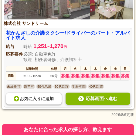
株式会社 サンドリーム
花かんざしの介護タクシー/ドライバーのパート・アルバ
イト求人
1,251
1,270
給与
時給
~
円
応募要件
必須: 自動車免許
歓迎: 初任者研修、介護福祉士
就業時間
休憩
月
火
水
木
金
土
日
募集
募集
募集
募集
募集
募集
募集
日勤
9:00
15:30
60分
～
未経験可
新卒可
50代活躍
60代活躍
学歴不問
40代活躍
応募画面へ進む
お気に入り
に
追加
2026/8/6更新
あなたに合った求人の探し方、教えます