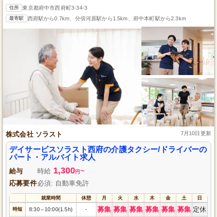
住所
東京都府中市西府町3-34-3
最寄駅
西府駅から0.7km、分倍河原駅から1.5km、府中本町駅から2.3km
株式会社 ソラスト
7月10日更新
デイサービスソラスト西府の介護タクシー/ドライバーの
パート・アルバイト求人
1,300
給与
時給
~
円
応募要件
必須: 自動車免許
就業時間
休憩
月
火
水
木
金
土
日
募集
募集
募集
募集
募集
募集
定休
時短
8:30
10:00(1.5h)
-
～