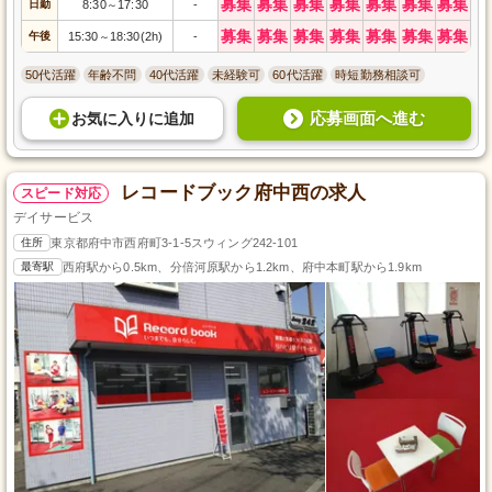
募集
募集
募集
募集
募集
募集
募集
日勤
8:30
17:30
-
～
募集
募集
募集
募集
募集
募集
募集
午後
15:30
18:30(2h)
-
～
50代活躍
年齢不問
40代活躍
未経験可
60代活躍
時短勤務相談可
応募画面へ進む
お気に入り
に
追加
レコードブック府中西の求人
スピード対応
デイサービス
住所
東京都府中市西府町3-1-5スウィング242-101
最寄駅
西府駅から0.5km、分倍河原駅から1.2km、府中本町駅から1.9km