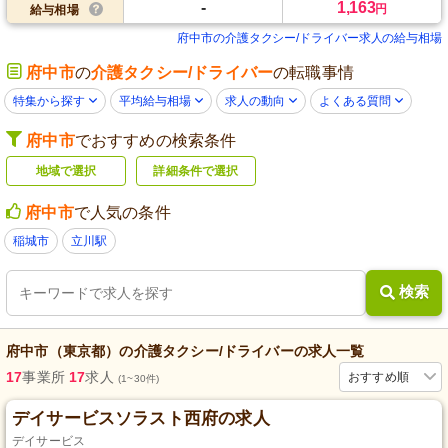
-
1,163
円
給与相場
府中市の介護タクシー/ドライバー求人の給与相場
府中市
の
介護タクシー/ドライバー
の転職事情
特集から探す
平均給与相場
求人の動向
よくある質問
府中市
でおすすめの検索条件
地域で選択
詳細条件で選択
府中市
で人気の条件
稲城市
立川駅
検索
府中市（東京都）
の
介護タクシー/ドライバー
の求人一覧
17
事業所
17
求人
おすすめ順
(1~30件)
デイサービスソラスト西府の求人
デイサービス