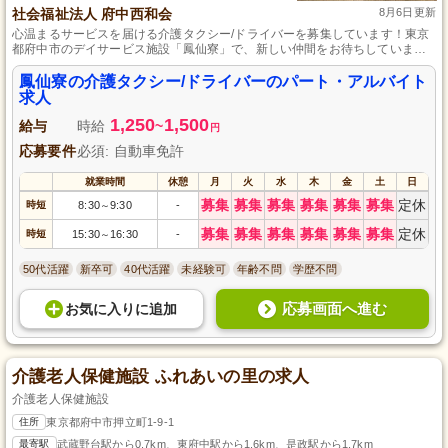
社会福祉法人 府中西和会
8月6日更新
心温まるサービスを届ける介護タクシー/ドライバーを募集しています！東京
都府中市のデイサービス施設「鳳仙寮」で、新しい仲間をお待ちしていま
す。あなたの運転する車が利用者様の大切な移動手段です。未経験でも安心
してスタートできる豊富な研修制度があり、柔軟な働き方が可能です。運転
鳳仙寮の介護タクシー/ドライバーのパート・アルバイト
と人と接することが好きな方、心豊かに働きたい方、ぜひご応募ください。
求人
あなたの笑顔と優しさで、安全と喜びを運びましょう。
1,250
1,500
給与
時給
~
円
応募要件
必須: 自動車免許
就業時間
休憩
月
火
水
木
金
土
日
募集
募集
募集
募集
募集
募集
定休
時短
8:30
9:30
-
～
募集
募集
募集
募集
募集
募集
定休
時短
15:30
16:30
-
～
50代活躍
新卒可
40代活躍
未経験可
年齢不問
学歴不問
応募画面へ進む
お気に入り
に
追加
介護老人保健施設 ふれあいの里の求人
介護老人保健施設
住所
東京都府中市押立町1-9-1
最寄駅
武蔵野台駅から0.7km、東府中駅から1.6km、是政駅から1.7km