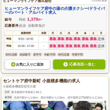
ヒューマンライフケア株式会社
7月29日更新
ヒューマンライフケア府中の湯の介護タクシー/ドライバ
ーのパート・アルバイト求人
1,370
給与
時給
~
円
応募要件
必須: 自動車免許
就業時間
休憩
月
火
水
木
金
土
日
募集
募集
募集
募集
募集
募集
定休
時短
8:00
10:30
-
～
募集
募集
募集
募集
募集
募集
定休
時短
15:00
17:00
-
～
60代活躍
未経験可
新卒可
年齢不問
40代活躍
学歴不問
応募画面へ進む
お気に入り
に
追加
セントケア府中新町 小規模多機能の求人
小規模多機能型居宅介護
住所
東京都府中市新町1-48-1
最寄駅
北府中駅から1.6km、国分寺駅から1.6km、府中競馬正門前駅から2.1km