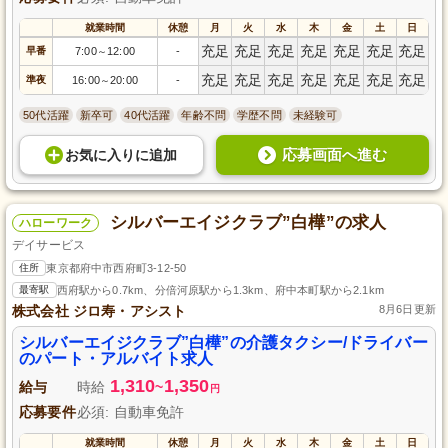
就業時間
休憩
月
火
水
木
金
土
日
充足
充足
充足
充足
充足
充足
充足
早番
7:00
12:00
-
～
充足
充足
充足
充足
充足
充足
充足
準夜
16:00
20:00
-
～
50代活躍
新卒可
40代活躍
年齢不問
学歴不問
未経験可
応募画面へ進む
お気に入り
に
追加
シルバーエイジクラブ”白樺”の求人
ハローワーク
デイサービス
住所
東京都府中市西府町3-12-50
最寄駅
西府駅から0.7km、分倍河原駅から1.3km、府中本町駅から2.1km
株式会社 ジロ寿・アシスト
8月6日更新
シルバーエイジクラブ”白樺”の介護タクシー/ドライバー
のパート・アルバイト求人
1,310
1,350
給与
時給
~
円
応募要件
必須: 自動車免許
就業時間
休憩
月
火
水
木
金
土
日