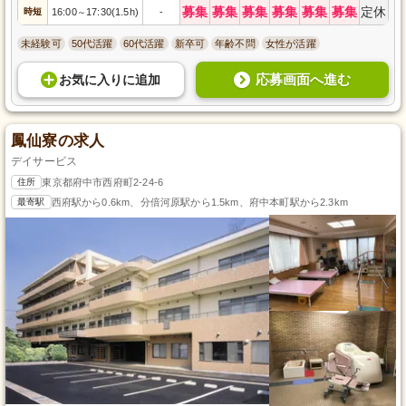
募集
募集
募集
募集
募集
募集
定休
時短
16:00
17:30(1.5h)
-
～
未経験可
50代活躍
60代活躍
新卒可
年齢不問
女性が活躍
応募画面へ進む
お気に入り
に
追加
鳳仙寮の求人
デイサービス
住所
東京都府中市西府町2-24-6
最寄駅
西府駅から0.6km、分倍河原駅から1.5km、府中本町駅から2.3km