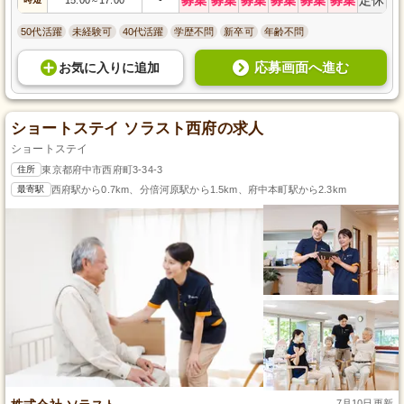
～
50代活躍
未経験可
40代活躍
学歴不問
新卒可
年齢不問
応募画面へ進む
お気に入り
に
追加
ショートステイ ソラスト西府の求人
ショートステイ
住所
東京都府中市西府町3-34-3
最寄駅
西府駅から0.7km、分倍河原駅から1.5km、府中本町駅から2.3km
7月10日更新