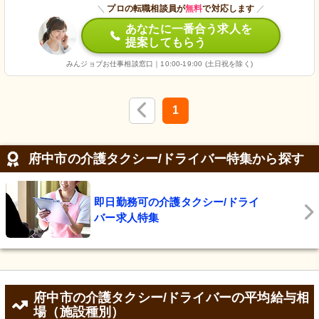
＼
プロの転職相談員が
無料
で対応します
／
あなたに一番合う求人を
提案してもらう
みんジョブお仕事相談窓口｜10:00-19:00 (土日祝を除く)
1
府中市の介護タクシー/ドライバー特集から探す
即日勤務可の介護タクシー/ドライ
バー求人特集
府中市の介護タクシー/ドライバーの平均給与相
場（施設種別）