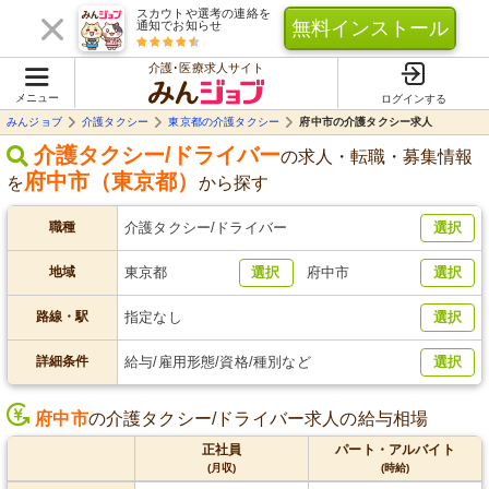
スカウトや選考の連絡を
無料インストール
通知でお知らせ
介護･医療求人サイト
メニュー
ログインする
みんジョブ
介護タクシー
東京都の介護タクシー
府中市の介護タクシー求人
介護タクシー/ドライバー
の求人・転職・募集情報
府中市（東京都）
を
から探す
職種
介護タクシー/ドライバー
選択
地域
東京都
選択
府中市
選択
路線・駅
指定なし
選択
詳細条件
給与/雇用形態/資格/種別など
選択
府中市
の介護タクシー/ドライバー求人の給与相場
正社員
パート・アルバイト
(月収)
(時給)