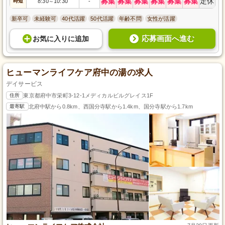
募集
募集
募集
募集
募集
募集
定休
時短
8:30
10:30
-
～
新卒可
未経験可
40代活躍
50代活躍
年齢不問
女性が活躍
応募画面へ進む
お気に入り
に
追加
ヒューマンライフケア府中の湯の求人
デイサービス
住所
東京都府中市栄町3-12-1メディカルビルグレイス1F
最寄駅
北府中駅から0.8km、西国分寺駅から1.4km、国分寺駅から1.7km