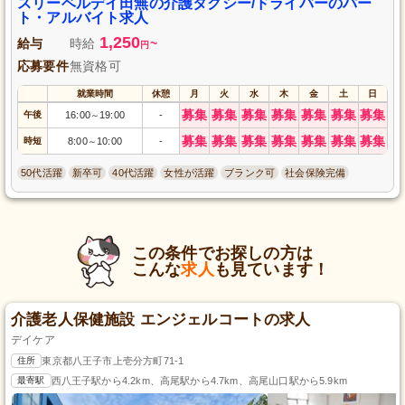
業界未経験の方でも安心してご応募ください。あなたの運転で利用者様の安
スリーベルデイ田無の介護タクシー/ドライバーのパー
心・安全をサポートしませんか？パート・アルバイト雇用形態で働きやすい
ト・アルバイト求人
環境を整えております。
1,250
給与
時給
~
円
応募要件
無資格可
就業時間
休憩
月
火
水
木
金
土
日
募集
募集
募集
募集
募集
募集
募集
午後
16:00
19:00
-
～
募集
募集
募集
募集
募集
募集
募集
時短
8:00
10:00
-
～
50代活躍
新卒可
40代活躍
女性が活躍
ブランク可
社会保険完備
この条件でお探しの方は
こんな
求人
も見ています！
介護老人保健施設 エンジェルコートの求人
デイケア
住所
東京都八王子市上壱分方町71-1
最寄駅
西八王子駅から4.2km、高尾駅から4.7km、高尾山口駅から5.9km