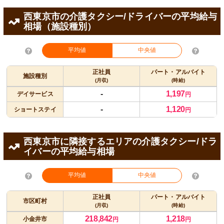
西東京市の介護タクシー/ドライバーの平均給与
相場（施設種別）
平均値
中央値
正社員
パート・アルバイト
施設種別
(月収)
(時給)
-
1,197
デイサービス
円
-
1,120
ショートステイ
円
西東京市に隣接するエリアの介護タクシー/ドラ
イバーの平均給与相場
平均値
中央値
正社員
パート・アルバイト
市区町村
(月収)
(時給)
218,842
1,218
小金井市
円
円