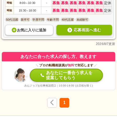
募集
募集
募集
募集
募集
募集
定休
時短
8:00
10:30
-
～
募集
募集
募集
募集
募集
募集
定休
時短
15:30
18:00
-
～
50代活躍
新卒可
学歴不問
年齢不問
40代活躍
未経験可
応募画面へ進む
お気に入り
に
追加
2026/8/7更新
あなたに合った求人の探し方、教えます
＼
プロの転職相談員が
無料
で対応します
／
あなたに一番合う求人を
提案してもらう
みんジョブお仕事相談窓口｜10:00-19:00 (土日祝を除く)
1