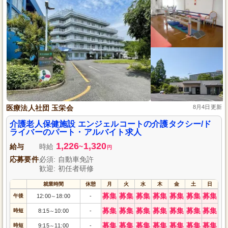
医療法人社団 玉栄会
8月4日更新
介護老人保健施設 エンジェルコートの介護タクシー/ド
ライバーのパート・アルバイト求人
1,226
1,320
給与
時給
~
円
応募要件
必須: 自動車免許
歓迎: 初任者研修
就業時間
休憩
月
火
水
木
金
土
日
募集
募集
募集
募集
募集
募集
募集
午後
12:00
18:00
-
～
募集
募集
募集
募集
募集
募集
募集
時短
8:15
10:00
-
～
募集
募集
募集
募集
募集
募集
募集
時短
9:15
11:00
-
～