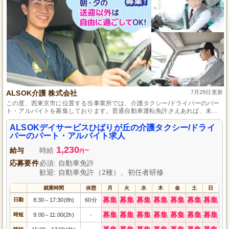
ALSOK介護 株式会社
7月29日更新
この度、西東京市に位置する当事業所では、介護タクシー/ドライバーのパー
ト・アルバイトを募集しております。普通自動車運転免許さえあれば、未経
験でも始められる職種で、充実した研修制度と先輩スタッフのサポートが整
っています。安全で安心な移動のサポートを学び、地域の方々の暮らしを支
ALSOKデイサービスひばりが丘の介護タクシー/ドライ
えご自身も成長できる場所です。新しい挑戦をお探しの方は、ぜひこの機会
バーのパート・アルバイト求人
にご応募ください。
1,230
給与
時給
~
円
応募要件
必須: 自動車免許
歓迎: 自動車免許（2種）、初任者研修
就業時間
休憩
月
火
水
木
金
土
日
募集
募集
募集
募集
募集
募集
募集
日勤
8:30
17:30(8h)
60分
～
募集
募集
募集
募集
募集
募集
募集
時短
9:00
11:00(2h)
-
～