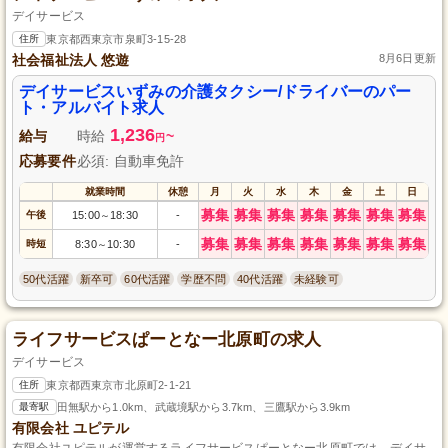
デイサービス
住所
東京都西東京市泉町3-15-28
社会福祉法人 悠遊
8月6日更新
デイサービスいずみの介護タクシー/ドライバーのパー
ト・アルバイト求人
1,236
給与
時給
~
円
応募要件
必須: 自動車免許
就業時間
休憩
月
火
水
木
金
土
日
募集
募集
募集
募集
募集
募集
募集
午後
15:00
18:30
-
～
募集
募集
募集
募集
募集
募集
募集
時短
8:30
10:30
-
～
50代活躍
新卒可
60代活躍
学歴不問
40代活躍
未経験可
ライフサービスぱーとなー北原町の求人
デイサービス
住所
東京都西東京市北原町2-1-21
最寄駅
田無駅から1.0km、武蔵境駅から3.7km、三鷹駅から3.9km
有限会社 ユピテル
有限会社ユピテルが運営するライフサービスぱーとなー北原町では、デイサ