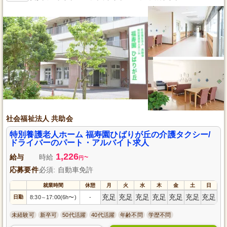
社会福祉法人 共助会
特別養護老人ホーム 福寿園ひばりが丘の介護タクシー/
ドライバーのパート・アルバイト求人
1,226
給与
時給
~
円
応募要件
必須: 自動車免許
就業時間
休憩
月
火
水
木
金
土
日
充足
充足
充足
充足
充足
充足
充足
日勤
8:30
17:00(6h〜)
-
～
未経験可
新卒可
50代活躍
40代活躍
年齢不問
学歴不問