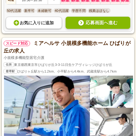
～
50代活躍
新卒可
未経験可
40代活躍
学歴不問
残業ほぼなし
応募画面へ進む
お気に入り
に
追加
ミアヘルサ 小規模多機能ホーム ひばりが
スピード対応
丘の求人
小規模多機能型居宅介護
住所
東京都西東京市ひばりが丘3-3-11日生ケアヴィレッジひばりが丘
最寄駅
ひばりヶ丘駅から1.2km、小平駅から4.4km、武蔵境駅から4.7km