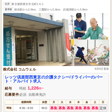
住所
東京都西東京市北町1-6-1
最寄駅
保谷駅から0.9km、三鷹駅から5.6km、武蔵境駅から5.9km
株式会社 コムウェル
8月6日更新
レッツ倶楽部西東京の介護タクシー/ドライバーのパー
ト・アルバイト求人
1,226
給与
時給
~
円
応募要件
必須: 自動車免許
就業時間
休憩
月
火
水
木
金
土
日
募集
募集
募集
募集
募集
募集
定休
時短
8:00
9:30
90分
～