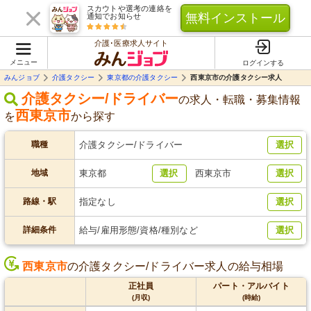
スカウトや選考の連絡を
無料インストール
通知でお知らせ
介護･医療求人サイト
メニュー
ログインする
みんジョブ
介護タクシー
東京都の介護タクシー
西東京市の介護タクシー求人
介護タクシー/ドライバー
の求人・転職・募集情報
西東京市
を
から探す
職種
介護タクシー/ドライバー
選択
地域
東京都
選択
西東京市
選択
路線・駅
指定なし
選択
詳細条件
給与/雇用形態/資格/種別など
選択
西東京市
の介護タクシー/ドライバー求人の給与相場
正社員
パート・アルバイト
(月収)
(時給)