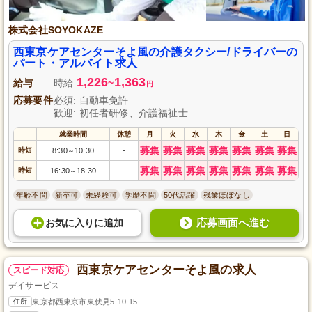
株式会社SOYOKAZE
西東京ケアセンターそよ風の介護タクシー/ドライバーの
パート・アルバイト求人
1,226
1,363
給与
時給
~
円
応募要件
必須: 自動車免許
歓迎: 初任者研修、介護福祉士
就業時間
休憩
月
火
水
木
金
土
日
募集
募集
募集
募集
募集
募集
募集
時短
8:30
10:30
-
～
募集
募集
募集
募集
募集
募集
募集
時短
16:30
18:30
-
～
年齢不問
新卒可
未経験可
学歴不問
50代活躍
残業ほぼなし
応募画面へ進む
お気に入り
に
追加
西東京ケアセンターそよ風の求人
スピード対応
デイサービス
住所
東京都西東京市東伏見5-10-15