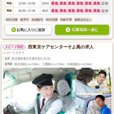
募集
募集
募集
募集
募集
募集
定休
時短
12:00
14:00
120分
～
募集
募集
募集
募集
募集
募集
定休
時短
16:00
17:30
90分
～
50代活躍
新卒可
未経験可
40代活躍
年齢不問
残業ほぼなし
応募画面へ進む
お気に入り
に
追加
西東京ケアセンターそよ風の求人
スピード対応
ショートステイ
住所
東京都西東京市東伏見5-10-15
最寄駅
東伏見駅から0.9km、三鷹駅から2.2km、武蔵境駅から2.6km