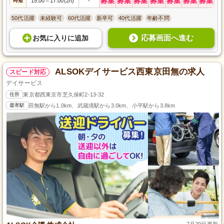
募集
募集
募集
募集
募集
募集
募集
時短
15:00
17:00(2h)
-
～
50代活躍
未経験可
60代活躍
新卒可
40代活躍
年齢不問
応募画面へ進む
お気に入り
に
追加
ALSOKデイサービス西東京田無の求人
スピード対応
デイサービス
住所
東京都西東京市芝久保町2-13-32
最寄駅
田無駅から1.0km、武蔵境駅から3.0km、小平駅から3.8km
7月29日更新