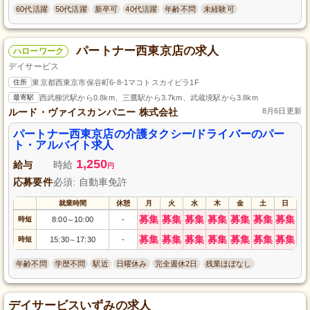
60代活躍
50代活躍
新卒可
40代活躍
年齢不問
未経験可
パートナー西東京店の求人
ハローワーク
デイサービス
住所
東京都西東京市保谷町6-8-1マコトスカイビラ1F
最寄駅
西武柳沢駅から0.8km、三鷹駅から3.7km、武蔵境駅から3.8km
ルード・ヴァイスカンパニー 株式会社
8月6日更新
パートナー西東京店の介護タクシー/ドライバーのパー
ト・アルバイト求人
1,250
給与
時給
円
応募要件
必須: 自動車免許
就業時間
休憩
月
火
水
木
金
土
日
募集
募集
募集
募集
募集
募集
募集
時短
8:00
10:00
-
～
募集
募集
募集
募集
募集
募集
募集
時短
15:30
17:30
-
～
年齢不問
学歴不問
駅近
日曜休み
完全週休2日
残業ほぼなし
デイサービスいずみの求人