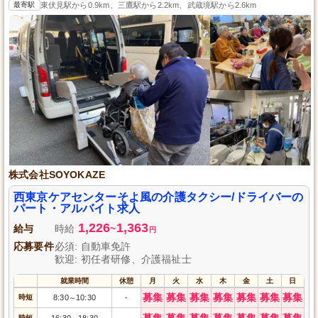
最寄駅
東伏見駅から0.9km、三鷹駅から2.2km、武蔵境駅から2.6km
株式会社SOYOKAZE
西東京ケアセンターそよ風の介護タクシー/ドライバーの
パート・アルバイト求人
1,226
1,363
給与
時給
~
円
応募要件
必須: 自動車免許
歓迎: 初任者研修、介護福祉士
就業時間
休憩
月
火
水
木
金
土
日
募集
募集
募集
募集
募集
募集
募集
時短
8:30
10:30
-
～
募集
募集
募集
募集
募集
募集
募集
時短
16:30
18:30
-