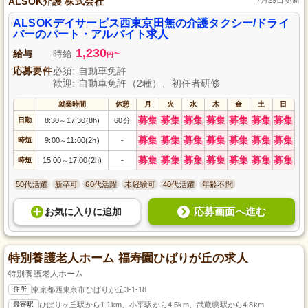
ALSOK介護 株式会社
ALSOKデイサービス西東京田無の介護タクシー/ドライ
バーのパート・アルバイト求人
1,230
給与
時給
~
円
応募要件
必須: 自動車免許
歓迎: 自動車免許（2種）、初任者研修
就業時間
休憩
月
火
水
木
金
土
日
募集
募集
募集
募集
募集
募集
募集
日勤
8:30
17:30(8h)
60分
～
募集
募集
募集
募集
募集
募集
募集
時短
9:00
11:00(2h)
-
～
募集
募集
募集
募集
募集
募集
募集
時短
15:00
17:00(2h)
-
～
50代活躍
新卒可
60代活躍
未経験可
40代活躍
年齢不問
応募画面へ進む
お気に入り
に
追加
特別養護老人ホーム 福寿園ひばりが丘の求人
特別養護老人ホーム
住所
東京都西東京市ひばりが丘3-1-18
最寄駅
ひばりヶ丘駅から1.1km、小平駅から4.5km、武蔵境駅から4.8km