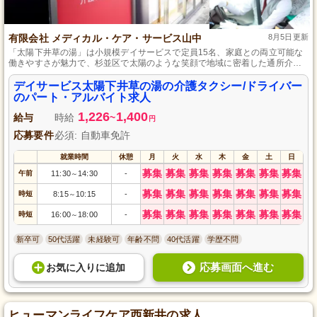
有限会社 メディカル・ケア・サービス山中
8月5日更新
「太陽下井草の湯」は小規模デイサービスで定員15名、家庭との両立可能な
働きやすさが魅力で、杉並区で太陽のような笑顔で地域に密着した通所介
護・介護予防通所サービスを提供、未経験者もスタート可能です。
デイサービス太陽下井草の湯の介護タクシー/ドライバー
のパート・アルバイト求人
1,226
1,400
給与
時給
~
円
応募要件
必須: 自動車免許
就業時間
休憩
月
火
水
木
金
土
日
募集
募集
募集
募集
募集
募集
募集
午前
11:30
14:30
-
～
募集
募集
募集
募集
募集
募集
募集
時短
8:15
10:15
-
～
募集
募集
募集
募集
募集
募集
募集
時短
16:00
18:00
-
～
新卒可
50代活躍
未経験可
年齢不問
40代活躍
学歴不問
応募画面へ進む
お気に入り
に
追加
ヒューマンライフケア西新井の求人