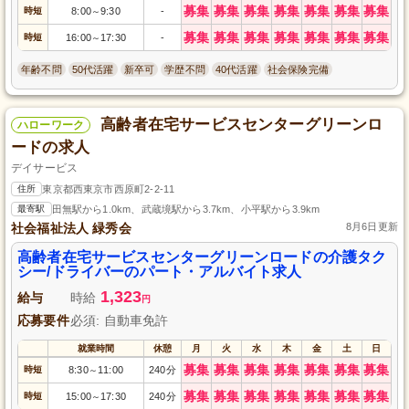
募集
募集
募集
募集
募集
募集
募集
時短
8:00
9:30
-
～
募集
募集
募集
募集
募集
募集
募集
時短
16:00
17:30
-
～
年齢不問
50代活躍
新卒可
学歴不問
40代活躍
社会保険完備
高齢者在宅サービスセンターグリーンロ
ハローワーク
ードの求人
デイサービス
住所
東京都西東京市西原町2-2-11
最寄駅
田無駅から1.0km、武蔵境駅から3.7km、小平駅から3.9km
社会福祉法人 緑秀会
8月6日更新
高齢者在宅サービスセンターグリーンロードの介護タク
シー/ドライバーのパート・アルバイト求人
1,323
給与
時給
円
応募要件
必須: 自動車免許
就業時間
休憩
月
火
水
木
金
土
日
募集
募集
募集
募集
募集
募集
募集
時短
8:30
11:00
240分
～
募集
募集
募集
募集
募集
募集
募集
時短
15:00
17:30
240分
～