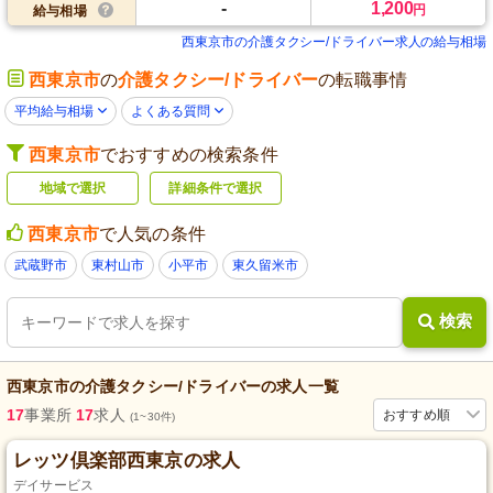
-
1,200
円
給与相場
西東京市の介護タクシー/ドライバー求人の給与相場
西東京市
の
介護タクシー/ドライバー
の転職事情
平均給与相場
よくある質問
西東京市
でおすすめの検索条件
地域で選択
詳細条件で選択
西東京市
で人気の条件
武蔵野市
東村山市
小平市
東久留米市
検索
西東京市
の
介護タクシー/ドライバー
の求人一覧
17
事業所
17
求人
おすすめ順
(1~30件)
レッツ倶楽部西東京の求人
デイサービス