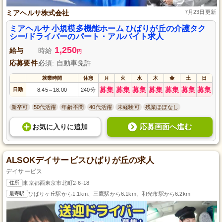
ミアヘルサ株式会社
7月23日更新
ミアヘルサ 小規模多機能ホーム ひばりが丘の介護タク
シー/ドライバーのパート・アルバイト求人
1,250
給与
時給
円
応募要件
必須: 自動車免許
就業時間
休憩
月
火
水
木
金
土
日
募集
募集
募集
募集
募集
募集
募集
日勤
8:45
18:00
240分
～
新卒可
50代活躍
年齢不問
40代活躍
未経験可
残業ほぼなし
応募画面へ進む
お気に入り
に
追加
ALSOKデイサービスひばりが丘の求人
デイサービス
住所
東京都西東京市北町2-6-18
最寄駅
ひばりヶ丘駅から1.1km、三鷹駅から6.1km、和光市駅から6.2km