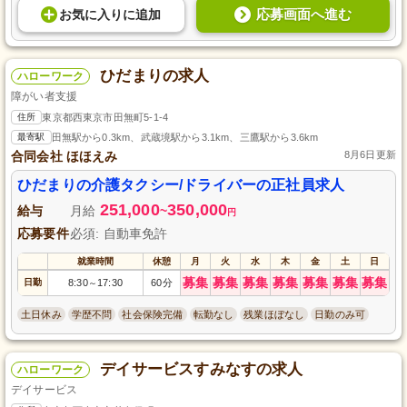
応募画面へ進む
お気に入り
に
追加
ひだまりの求人
ハローワーク
障がい者支援
住所
東京都西東京市田無町5-1-4
最寄駅
田無駅から0.3km、武蔵境駅から3.1km、三鷹駅から3.6km
合同会社 ほほえみ
8月6日更新
ひだまりの介護タクシー/ドライバーの正社員求人
251,000
350,000
給与
月給
~
円
応募要件
必須: 自動車免許
就業時間
休憩
月
火
水
木
金
土
日
募集
募集
募集
募集
募集
募集
募集
日勤
8:30
17:30
60分
～
土日休み
学歴不問
社会保険完備
転勤なし
残業ほぼなし
日勤のみ可
デイサービスすみなすの求人
ハローワーク
デイサービス