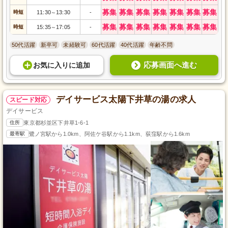
募集
募集
募集
募集
募集
募集
募集
時短
11:30
13:30
-
～
募集
募集
募集
募集
募集
募集
募集
時短
15:35
17:05
-
～
50代活躍
新卒可
未経験可
60代活躍
40代活躍
年齢不問
応募画面へ進む
お気に入り
に
追加
デイサービス太陽下井草の湯の求人
スピード対応
デイサービス
住所
東京都杉並区下井草1-6-1
最寄駅
鷺ノ宮駅から1.0km、阿佐ケ谷駅から1.1km、荻窪駅から1.6km