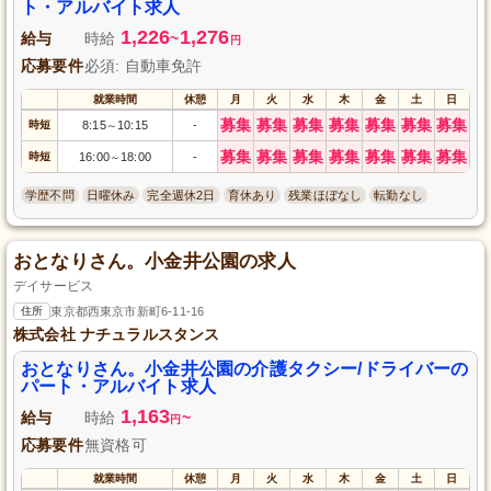
ト・アルバイト求人
1,226
1,276
給与
時給
~
円
応募要件
必須: 自動車免許
就業時間
休憩
月
火
水
木
金
土
日
募集
募集
募集
募集
募集
募集
募集
時短
8:15
10:15
-
～
募集
募集
募集
募集
募集
募集
募集
時短
16:00
18:00
-
～
学歴不問
日曜休み
完全週休2日
育休あり
残業ほぼなし
転勤なし
おとなりさん。小金井公園の求人
デイサービス
住所
東京都西東京市新町6-11-16
株式会社 ナチュラルスタンス
おとなりさん。小金井公園の介護タクシー/ドライバーの
パート・アルバイト求人
1,163
給与
時給
~
円
応募要件
無資格可
就業時間
休憩
月
火
水
木
金
土
日