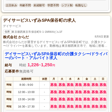
土日休み
年齢不問
未経験可
学歴不問
シフト制
転勤なし
デイサービスいずみSPA保谷町の求人
デイサービス
住所
東京都西東京市保谷町6-1-1MIWAビル1F
株式会社 からだ
8月6日更新
株式会社からだが運営するデイサービスいずみSPA保谷町では、介護タクシ
ー/ドライバーを募集しています。勤務地は東京都西東京市で、地域に密着し
た温かなサービスを提供しています。普通自動車免許をお持ちであれば、介
護の経験は問いません。パート・アルバイトの働き方で、あなたの生活スタ
デイサービスいずみSPA保谷町の介護タクシー/ドライバ
イルに合わせて働けます。地域の高齢者の移動支援を通して、やりがいを感
ーのパート・アルバイト求人
じながら働いてみませんか？
1,226
1,250
給与
時給
~
円
応募要件
無資格可
就業時間
休憩
月
火
水
木
金
土
日
募集
募集
募集
募集
募集
募集
募集
時短
8:00
9:00
-
～
募集
募集
募集
募集
募集
募集
募集
時短
12:00
13:00
-
～
募集
募集
募集
募集
募集
募集
募集
時短
13:00
14:00
-
～
募集
募集
募集
募集
募集
募集
募集
時短
16:30
17:30
-
～