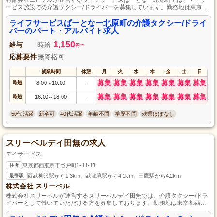
ービス施設での介護タクシー/ドライバーを募集しています。勤務地は東京都
西東京市です。普通自動車免許があればOK、資格不要です。パート・アルバ
イトとして一緒に地域の高齢者を支える働き方をしませんか？経験を活か
ライフサービスぱーとなー北原町の介護タクシー/ドライ
し、やりがいのあるお仕事に挑戦しましょう！ご応募お待ちしております。
バーのパート・アルバイト求人
1,150
給与
時給
~
円
応募要件
無資格可
就業時間
休憩
月
火
水
木
金
土
日
募集
募集
募集
募集
募集
募集
募集
時短
8:00
10:00
-
～
募集
募集
募集
募集
募集
募集
募集
時短
16:00
18:00
-
～
50代活躍
新卒可
40代活躍
年齢不問
学歴不問
残業ほぼなし
スリーベルデイ田無の求人
デイサービス
住所
東京都西東京市谷戸町1-11-13
最寄駅
西武柳沢駅から1.3km、武蔵境駅から4.1km、三鷹駅から4.2km
株式会社 スリーベル
株式会社スリーベルが運営するスリーベルデイ田無では、介護タクシー/ドラ
イバーとして働いていただける方を募集しております。勤務地は東京都西東
京市になります。普通自動車運転免許があれば経験は問いませんので、介護