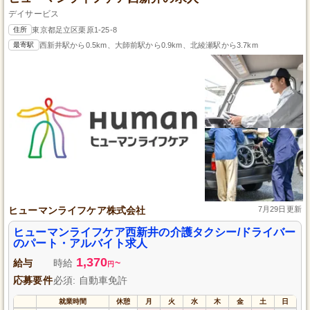
デイサービス
住所
東京都足立区栗原1-25-8
最寄駅
西新井駅から0.5km、大師前駅から0.9km、北綾瀬駅から3.7km
ヒューマンライフケア株式会社
7月29日更新
ヒューマンライフケア西新井の介護タクシー/ドライバー
のパート・アルバイト求人
1,370
給与
時給
~
円
応募要件
必須: 自動車免許
就業時間
休憩
月
火
水
木
金
土
日