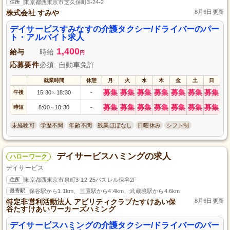
住所
東京都西東京市芝久保町3-24-2
株式会社 すみや
8月6日更新
デイサービスすみなすの介護タクシー/ドライバーのパー
ト・アルバイト求人
1,400
給与
時給
円
応募要件
必須: 自動車免許
就業時間
休憩
月
火
水
木
金
土
日
募集
募集
募集
募集
募集
募集
募集
午後
15:30
18:30
-
～
募集
募集
募集
募集
募集
募集
募集
時短
8:00
10:30
-
～
未経験可
学歴不問
年齢不問
残業ほぼなし
日曜休み
シフト制
デイサービスハミングの求人
ハローワーク
デイサービス
住所
東京都西東京市泉町3-12-25パスレル保谷2F
最寄駅
保谷駅から1.1km、三鷹駅から4.4km、武蔵境駅から4.6km
特定非営利活動法人 アビリティクラブたすけあい保
8月6日更新
谷たすけあいワーカーズハミング
デイサービスハミングの介護タクシー/ドライバーのパー