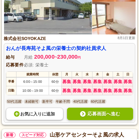
株式会社SOYOKAZE
8月1日更新
おんが長寿苑そよ風の栄養士の契約社員求人
200,000
230,000
給与
月給
~
円
応募要件
必須: 栄養士
就業時間
休憩
月
火
水
木
金
土
日
募集
募集
募集
募集
募集
募集
募集
早番
6:00
15:00
60分
～
募集
募集
募集
募集
募集
募集
募集
日勤
10:00
19:00
60分
～
50代活躍
未経験可
新卒可
年齢不問
40代活躍
60代活躍
応募画面へ進む
お気に入り
に
追加
山形ケアセンターそよ風の求人
新着
スピード対応