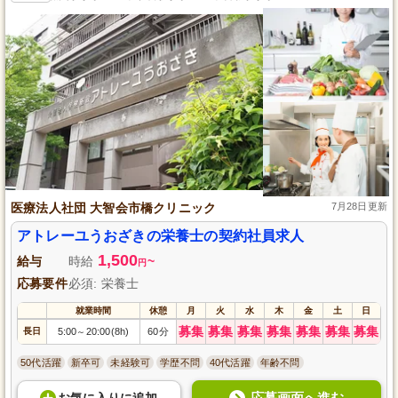
医療法人社団 大智会市橋クリニック
7月28日更新
アトレーユうおざきの栄養士の契約社員求人
1,500
給与
時給
~
円
応募要件
必須: 栄養士
就業時間
休憩
月
火
水
木
金
土
日
募集
募集
募集
募集
募集
募集
募集
長日
5:00
20:00(8h)
60分
～
50代活躍
新卒可
未経験可
学歴不問
40代活躍
年齢不問
応募画面へ進む