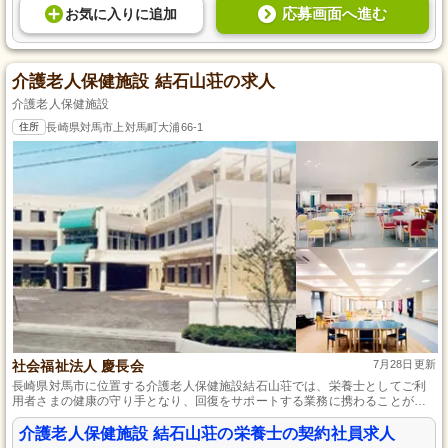
応募画面へ進む
お気に入り
に
追加
介護老人保健施設 結石山荘の求人
介護老人保健施設
住所
長崎県対馬市上対馬町大浦66-1
社会福祉法人 慶長会
7月28日更新
長崎県対馬市に位置する介護老人保健施設結石山荘では、栄養士としてご利
用者さまの健康の守り手となり、回復をサポートする業務に携わることがで
きます。また、各種保険や厚生年金への加入、退職金制度ありで、長期間の
安定した勤務が可能です。
介護老人保健施設 結石山荘の栄養士の契約社員求人