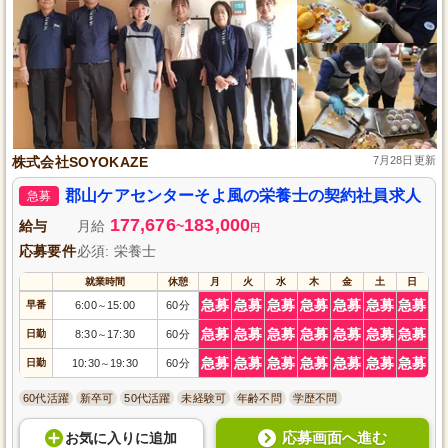
株式会社SOYOKAZE
7月28日更新
郡山ケアセンターそよ風の栄養士の契約社員求人
急募
177,676
183,000
給与
月給
~
円
応募要件
必須: 栄養士
就業時間
休憩
月
火
水
木
金
土
日
急募
急募
急募
急募
急募
急募
急募
早番
6:00
15:00
60分
～
急募
急募
急募
急募
急募
急募
急募
日勤
8:30
17:30
60分
～
急募
急募
急募
急募
急募
急募
急募
日勤
10:30
19:30
60分
～
60代活躍
新卒可
50代活躍
未経験可
年齢不問
学歴不問
応募画面へ進む
お気に入り
に
追加