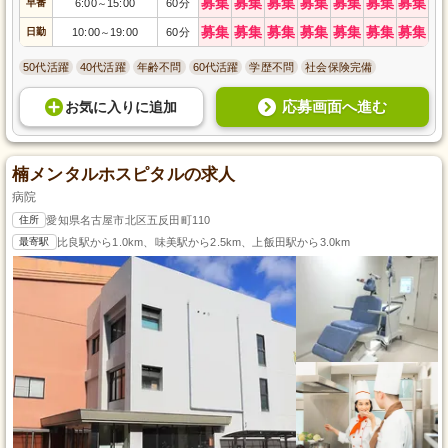
募集
募集
募集
募集
募集
募集
募集
早番
6:00
15:00
60分
～
募集
募集
募集
募集
募集
募集
募集
日勤
10:00
19:00
60分
～
50代活躍
40代活躍
年齢不問
60代活躍
学歴不問
社会保険完備
応募画面へ進む
お気に入り
に
追加
楠メンタルホスピタルの求人
病院
住所
愛知県名古屋市北区五反田町110
最寄駅
比良駅から1.0km、味美駅から2.5km、上飯田駅から3.0km