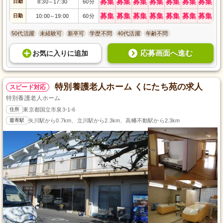
募集
募集
募集
募集
募集
募集
募集
日勤
8:30
17:30
60分
～
募集
募集
募集
募集
募集
募集
募集
日勤
10:00
19:00
60分
～
50代活躍
未経験可
新卒可
学歴不問
40代活躍
年齢不問
応募画面へ進む
お気に入り
に
追加
特別養護老人ホーム くにたち苑の求人
スピード対応
特別養護老人ホーム
住所
東京都国立市泉3-1-6
最寄駅
矢川駅から0.7km、立川駅から2.3km、高幡不動駅から2.3km