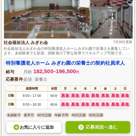
社会福祉法人 みぎわ会
7月28日更新
社会福祉法人みぎわ会の特別養護老人ホームみぎわ園で栄養士を募集してい
ます。未経験者でも歓迎、経験者の丁寧な指導でスキルアップ可能です。あ
なたの専門知識を活かし、高齢者の健康管理に貢献しませんか？契約社員と
して、地域福祉をサポートするやりがいのあるお仕事です。応募お待ちして
特別養護老人ホーム みぎわ園の栄養士の契約社員求人
おります。
182,500
196,500
給与
月給
~
円
応募要件
必須: 栄養士
就業時間
休憩
月
火
水
木
金
土
日
募集
募集
募集
募集
募集
募集
募集
日勤
8:00
17:00
60分
～
募集
募集
募集
募集
募集
募集
募集
日勤
9:30
18:30
60分
～
未経験可
新卒可
60代活躍
年齢不問
40代活躍
50代活躍
応募画面へ進む
お気に入り
に
追加