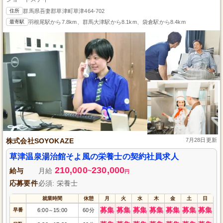
住所
群馬県吾妻郡草津町草津464-702
最寄駅
羽根尾駅から7.8km、群馬大津駅から8.1km、袋倉駅から8.4km
株式会社SOYOKAZE
7月28日更新
草津温泉湯治館そよ風の栄養士の契約社員求人
210,000
230,000
給与
月給
~
円
応募要件
必須: 栄養士
就業時間
休憩
月
火
水
木
金
土
日
募集
募集
募集
募集
募集
募集
募集
早番
6:00
15:00
60分
～