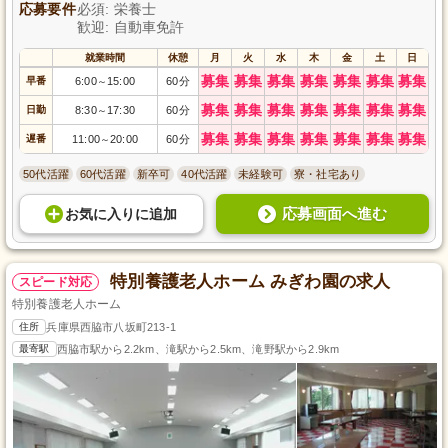
応募要件
必須: 栄養士
歓迎: 自動車免許
就業時間
休憩
月
火
水
木
金
土
日
募集
募集
募集
募集
募集
募集
募集
早番
6:00
15:00
60分
～
募集
募集
募集
募集
募集
募集
募集
日勤
8:30
17:30
60分
～
募集
募集
募集
募集
募集
募集
募集
遅番
11:00
20:00
60分
～
50代活躍
60代活躍
新卒可
40代活躍
未経験可
寮・社宅あり
応募画面へ進む
お気に入り
に
追加
特別養護老人ホーム みぎわ園の求人
スピード対応
特別養護老人ホーム
住所
兵庫県西脇市八坂町213-1
最寄駅
西脇市駅から2.2km、滝駅から2.5km、滝野駅から2.9km