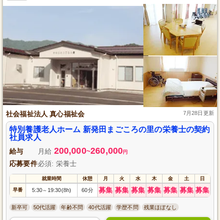
社会福祉法人 真心福祉会
7月28日更新
特別養護老人ホーム 新発田まごころの里の栄養士の契約
社員求人
200,000
260,000
給与
月給
~
円
応募要件
必須: 栄養士
就業時間
休憩
月
火
水
木
金
土
日
募集
募集
募集
募集
募集
募集
募集
早番
5:30
19:30(8h)
60分
～
新卒可
50代活躍
年齢不問
40代活躍
学歴不問
残業ほぼなし