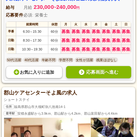
230,000
240,000
給与
月給
~
円
応募要件
必須: 栄養士
就業時間
休憩
月
火
水
木
金
土
日
募集
募集
募集
募集
募集
募集
募集
早番
6:30
15:30
60分
～
募集
募集
募集
募集
募集
募集
募集
日勤
8:30
17:30
60分
～
募集
募集
募集
募集
募集
募集
募集
日勤
10:30
19:30
60分
～
50代活躍
40代活躍
年齢不問
学歴不問
女性が活躍
残業ほぼなし
応募画面へ進む
お気に入り
に
追加
郡山ケアセンターそよ風の求人
ショートステイ
住所
福島県郡山市大槻町弥八池南14-1
最寄駅
安積永盛駅から3.9km、郡山駅から4.2km、郡山富田駅から4.4km