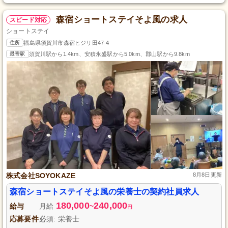
森宿ショートステイそよ風の求人
スピード対応
ショートステイ
住所
福島県須賀川市森宿ヒジリ田47-4
最寄駅
須賀川駅から1.4km、安積永盛駅から5.0km、郡山駅から9.8km
株式会社SOYOKAZE
8月8日更新
森宿ショートステイそよ風の栄養士の契約社員求人
180,000
240,000
給与
月給
~
円
応募要件
必須: 栄養士