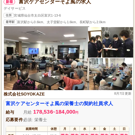
富沢ケアセンターそよ風の求人
新着
デイサービス
住所
宮城県仙台市太白区富沢1-13-6
最寄駅
富沢駅から0.6km、太子堂駅から1.6km、長町駅から2.0km
株式会社SOYOKAZE
8月7日更新
富沢ケアセンターそよ風の栄養士の契約社員求人
178,536
184,000
給与
月給
~
円
応募要件
必須: 栄養士
就業時間
休憩
月
火
水
木
金
土
日