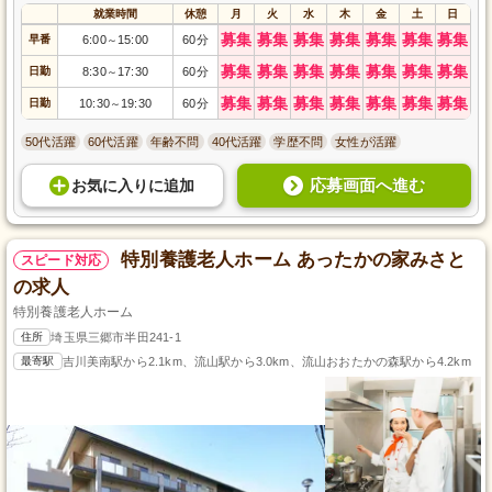
就業時間
休憩
月
火
水
木
金
土
日
募集
募集
募集
募集
募集
募集
募集
早番
6:00
15:00
60分
～
募集
募集
募集
募集
募集
募集
募集
日勤
8:30
17:30
60分
～
募集
募集
募集
募集
募集
募集
募集
日勤
10:30
19:30
60分
～
50代活躍
60代活躍
年齢不問
40代活躍
学歴不問
女性が活躍
応募画面へ進む
お気に入り
に
追加
特別養護老人ホーム あったかの家みさと
スピード対応
の求人
特別養護老人ホーム
住所
埼玉県三郷市半田241-1
最寄駅
吉川美南駅から2.1km、流山駅から3.0km、流山おおたかの森駅から4.2km