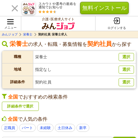
スカウトや選考の連絡を
無料インストール
通知でお知らせ
介護･医療求人サイト
メニュー
ログインする
みんジョブ
栄養士
契約社員 栄養士求人
栄養士
契約社員
の求人・転職・募集情報を
から探す
職種
栄養士
選択
地域
指定なし
選択
詳細条件
契約社員
選択
全国
でおすすめの検索条件
詳細条件で選択
全国
で人気の条件
正職員
パート
未経験
土日休み
新卒