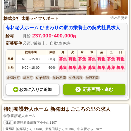
株式会社 太陽ライフサポート
7月28日更新
有料老人ホーム ひまわりの家の栄養士の契約社員求人
237,000
400,000
給与
月給
~
円
応募要件
必須: 栄養士、自動車免許
就業時間
休憩
月
火
水
木
金
土
日
募集
募集
募集
募集
募集
募集
募集
早番
6:00
15:00
60分
～
募集
募集
募集
募集
募集
募集
募集
日勤
9:00
18:00
60分
～
未経験可
新卒可
50代活躍
年齢不問
40代活躍
学歴不問
応募画面へ進む
お気に入り
に
追加
特別養護老人ホーム 新発田まごころの里の求人
特別養護老人ホーム
住所
新潟県新発田市下小中山1107
最寄駅
金塚駅から0.4km、新発田駅から9.0km、中条駅から3.9km