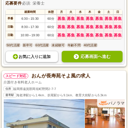
応募要件
必須: 栄養士
就業時間
休憩
月
火
水
木
金
土
日
募集
募集
募集
募集
募集
募集
募集
早番
6:30
15:30
60分
～
募集
募集
募集
募集
募集
募集
募集
日勤
8:30
17:30
60分
～
募集
募集
募集
募集
募集
募集
募集
日勤
10:00
19:00
60分
～
50代活躍
新卒可
60代活躍
未経験可
年齢不問
40代活躍
応募画面へ進む
お気に入り
に
追加
おんが長寿苑そよ風の求人
スピード対応
介護付き有料老人ホーム
住所
福岡県遠賀郡岡垣町野間2-7-7
最寄駅
海老津駅から1.4km、折尾駅から9.1km、教育大前駅から5.3km
パノラマ