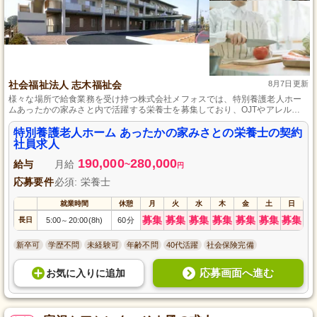
社会福祉法人 志木福祉会
8月7日更新
様々な場所で給食業務を受け持つ株式会社メフォスでは、特別養護老人ホー
ムあったかの家みさと内で活躍する栄養士を募集しており、OJTやアレルギ
ー対応マニュアルを元にした研修制度や役職研修を用意し、ワークライフバ
ランスを重視したシフト制や産育休取得実績をもち、柔軟に対応できる職場
特別養護老人ホーム あったかの家みさとの栄養士の契約
環境で、おいしい給食を通して笑顔と元気を届けるやりがいのあるお仕事を
社員求人
提供しています。
190,000
280,000
給与
月給
~
円
応募要件
必須: 栄養士
就業時間
休憩
月
火
水
木
金
土
日
募集
募集
募集
募集
募集
募集
募集
長日
5:00
20:00(8h)
60分
～
新卒可
学歴不問
未経験可
年齢不問
40代活躍
社会保険完備
応募画面へ進む
お気に入り
に
追加