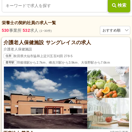
検索
栄養士
の
契約社員
の求人一覧
530
事業所
532
求人
おすすめ順
(1~30件)
介護老人保健施設 サングレイスの求人
介護老人保健施設
住所
秋田県大仙市協和上淀川五百刈田 278-5
最寄駅
羽後境駅から2.7km、峰吉川駅から3.9km、大張野駅から7.6km