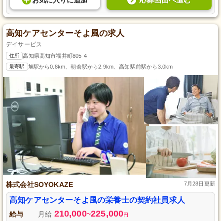
お気に入り
に
追加
高知ケアセンターそよ風の求人
デイサービス
住所
高知県高知市福井町805-4
最寄駅
旭駅から0.8km、朝倉駅から2.9km、高知駅前駅から3.0km
株式会社SOYOKAZE
7月28日更新
高知ケアセンターそよ風の栄養士の契約社員求人
210,000
225,000
給与
月給
~
円