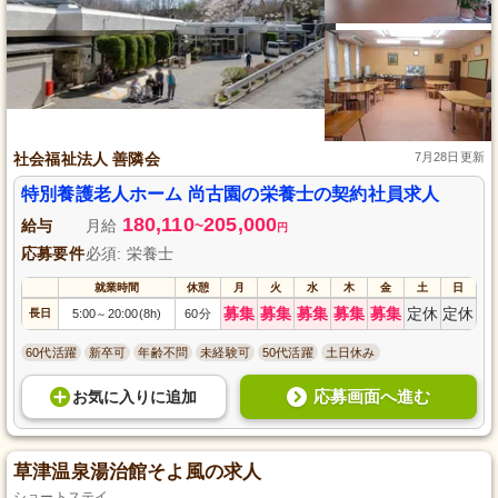
社会福祉法人 善隣会
7月28日更新
特別養護老人ホーム 尚古園の栄養士の契約社員求人
180,110
205,000
給与
月給
~
円
応募要件
必須: 栄養士
就業時間
休憩
月
火
水
木
金
土
日
募集
募集
募集
募集
募集
定休
定休
長日
5:00
20:00(8h)
60分
～
60代活躍
新卒可
年齢不問
未経験可
50代活躍
土日休み
応募画面へ進む
お気に入り
に
追加
草津温泉湯治館そよ風の求人
ショートステイ