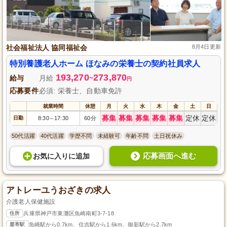
社会福祉法人 協同福祉会
8月4日更新
特別養護老人ホーム ほなみの栄養士の契約社員求人
193,270
273,870
給与
月給
~
円
応募要件
必須: 栄養士、自動車免許
就業時間
休憩
月
火
水
木
金
土
日
募集
募集
募集
募集
募集
定休
定休
日勤
8:30
17:30
60分
～
50代活躍
40代活躍
学歴不問
未経験可
年齢不問
土日祝休み
応募画面へ進む
お気に入り
に
追加
アトレーユうおざきの求人
介護老人保健施設
住所
兵庫県神戸市東灘区魚崎南町3-7-18
最寄駅
魚崎駅から0.7km、住吉駅から1.6km、御影駅から2.7km