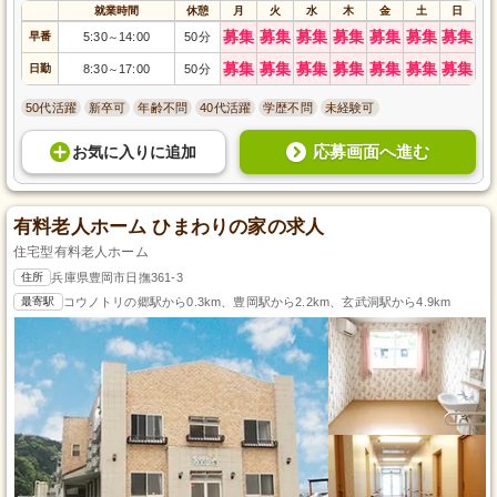
就業時間
休憩
月
火
水
木
金
土
日
募集
募集
募集
募集
募集
募集
募集
早番
5:30
14:00
50分
～
募集
募集
募集
募集
募集
募集
募集
日勤
8:30
17:00
50分
～
50代活躍
新卒可
年齢不問
40代活躍
学歴不問
未経験可
応募画面へ進む
お気に入り
に
追加
有料老人ホーム ひまわりの家の求人
住宅型有料老人ホーム
住所
兵庫県豊岡市日撫361-3
最寄駅
コウノトリの郷駅から0.3km、豊岡駅から2.2km、玄武洞駅から4.9km