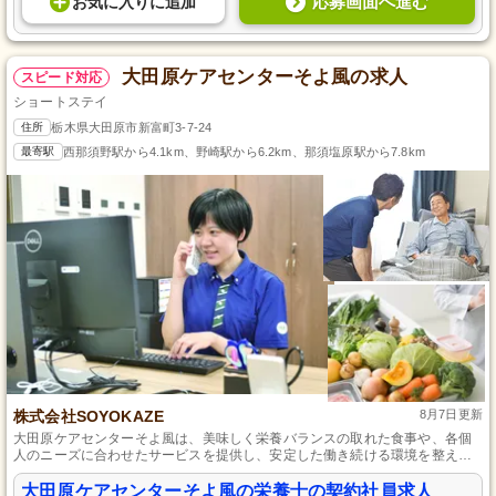
応募画面へ進む
お気に入り
に
追加
大田原ケアセンターそよ風の求人
スピード対応
ショートステイ
住所
栃木県大田原市新富町3-7-24
最寄駅
西那須野駅から4.1km、野崎駅から6.2km、那須塩原駅から7.8km
株式会社SOYOKAZE
8月7日更新
大田原ケアセンターそよ風は、美味しく栄養バランスの取れた食事や、各個
人のニーズに合わせたサービスを提供し、安定した働き続ける環境を整えて
います。
大田原ケアセンターそよ風の栄養士の契約社員求人