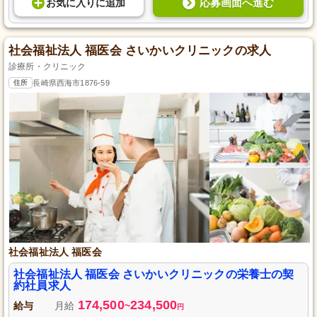
応募画面へ進む
お気に入り
に
追加
社会福祉法人 福医会 さいかいクリニックの求人
診療所・クリニック
住所
長崎県西海市1876-59
社会福祉法人 福医会
社会福祉法人 福医会 さいかいクリニックの栄養士の契
約社員求人
174,500
234,500
給与
月給
~
円