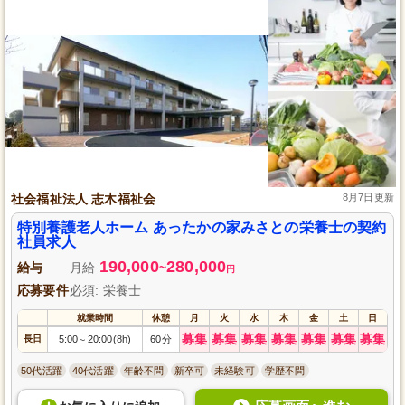
社会福祉法人 志木福祉会
8月7日更新
特別養護老人ホーム あったかの家みさとの栄養士の契約
社員求人
190,000
280,000
給与
月給
~
円
応募要件
必須: 栄養士
就業時間
休憩
月
火
水
木
金
土
日
募集
募集
募集
募集
募集
募集
募集
長日
5:00
20:00(8h)
60分
～
50代活躍
40代活躍
年齢不問
新卒可
未経験可
学歴不問