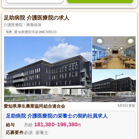
足助病院 介護医療院の求人
介護医療院・療養病床
住所
愛知県豊田市岩神町仲田20
愛知県厚生農業協同組合連合会
8月6日更新
足助病院 介護医療院の栄養士の契約社員求人
181,380
196,380
給与
月給
~
円
応募要件
必須: 栄養士