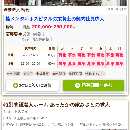
医療法人 楠会
8月10日更新
楠メンタルホスピタルの栄養士の契約社員求人
200,000
250,000
給与
月給
~
円
応募要件
必須: 栄養士
歓迎: 管理栄養士
就業時間
休憩
月
火
水
木
金
土
日
募集
募集
募集
募集
募集
募集
募集
早番
5:00
14:00
60分
～
募集
募集
募集
募集
募集
募集
募集
遅番
11:00
20:00
60分
～
50代活躍
新卒可
未経験可
40代活躍
学歴不問
残業ほぼなし
応募画面へ進む
お気に入り
に
追加
特別養護老人ホーム あったかの家みさとの求人
ショートステイ
住所
埼玉県三郷市半田241-1
最寄駅
吉川美南駅から2.1km、流山駅から3.0km、流山おおたかの森駅から4.2km