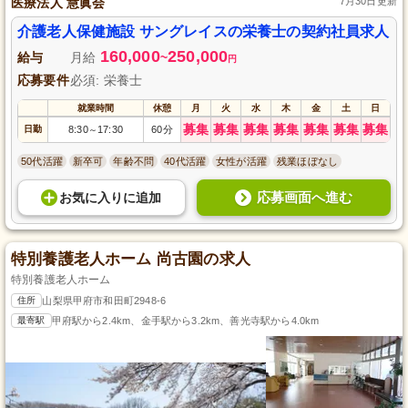
医療法人 慧眞会
7月30日更新
介護老人保健施設 サングレイスの栄養士の契約社員求人
160,000
250,000
給与
月給
~
円
応募要件
必須: 栄養士
就業時間
休憩
月
火
水
木
金
土
日
募集
募集
募集
募集
募集
募集
募集
日勤
8:30
17:30
60分
～
50代活躍
新卒可
年齢不問
40代活躍
女性が活躍
残業ほぼなし
応募画面へ進む
お気に入り
に
追加
特別養護老人ホーム 尚古園の求人
特別養護老人ホーム
住所
山梨県甲府市和田町2948-6
最寄駅
甲府駅から2.4km、金手駅から3.2km、善光寺駅から4.0km