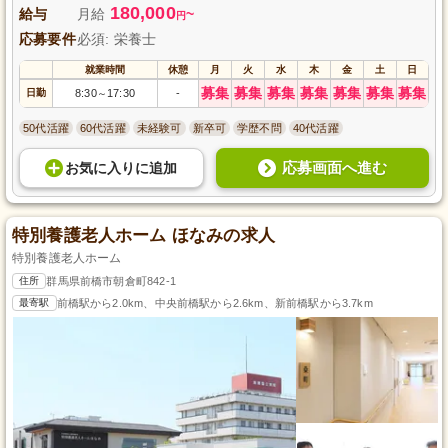
180,000
給与
月給
~
円
応募要件
必須: 栄養士
就業時間
休憩
月
火
水
木
金
土
日
募集
募集
募集
募集
募集
募集
募集
日勤
8:30
17:30
-
～
50代活躍
60代活躍
未経験可
新卒可
学歴不問
40代活躍
応募画面へ進む
お気に入り
に
追加
特別養護老人ホーム ほなみの求人
特別養護老人ホーム
住所
群馬県前橋市朝倉町842-1
最寄駅
前橋駅から2.0km、中央前橋駅から2.6km、新前橋駅から3.7km