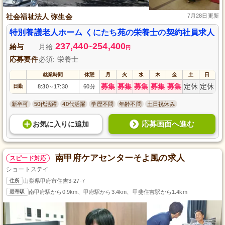
社会福祉法人 弥生会
7月28日更新
特別養護老人ホーム くにたち苑の栄養士の契約社員求人
237,440
254,400
給与
月給
~
円
応募要件
必須: 栄養士
就業時間
休憩
月
火
水
木
金
土
日
募集
募集
募集
募集
募集
定休
定休
日勤
8:30
17:30
60分
～
新卒可
50代活躍
40代活躍
学歴不問
年齢不問
土日祝休み
応募画面へ進む
お気に入り
に
追加
南甲府ケアセンターそよ風の求人
スピード対応
ショートステイ
住所
山梨県甲府市住吉3-27-7
最寄駅
南甲府駅から0.9km、甲府駅から3.4km、甲斐住吉駅から1.4km