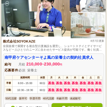
株式会社SOYOKAZE
8月7日更新
全国規模で展開する複合型介護施設を運営し、ショートステイとデイサービ
スなど一人ひとりのニーズに合わせたサービス提供が可能です。働く社員一
人ひとりのホスピタリティが当社を支え、社員向けには、介護保険改定や医
療スキルなどを学べる研修制度も充実、明るく元気な方のチャレンジを応援
南甲府ケアセンターそよ風の栄養士の契約社員求人
します。
210,000
230,000
給与
月給
~
円
応募要件
必須: 栄養士
就業時間
休憩
月
火
水
木
金
土
日
募集
募集
募集
募集
募集
募集
募集
早番
6:00
15:00
60分
～
募集
募集
募集
募集
募集
募集
募集
日勤
10:30
19:30
60分
～
50代活躍
新卒可
学歴不問
40代活躍
年齢不問
未経験可