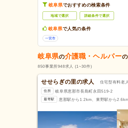
類
高齢者住宅
(12)
岐阜県
でおすすめの検索条件
介護医療院・療養病床
(2)
地域で選択
詳細条件で選択
養護老人ホーム
(14)
障がい者支援
(20)
岐阜県
で人気の条件
未経験可
(1,818)
一宮市
ブランク可
(1,853)
岐阜県
介護職・ヘルパー
学生可
(93)
の
の
40代活躍
(1,852)
850
事業所
948
求人
(1~30件)
応募条件・こ
介護ロボット導入済み
(15)
だわり
ネイル可
(55)
せせらぎの里の求人
住宅型有料老
掲載24時間以内
(6)
岐阜県恵那市長島町永田519-2
住所
掲載14日以内
(108)
恵那駅から1.2km、東野駅から2.6k
最寄駅
スピード対応
(326)
残業ほぼなし
(2,043)
夜勤のみ可
(251)