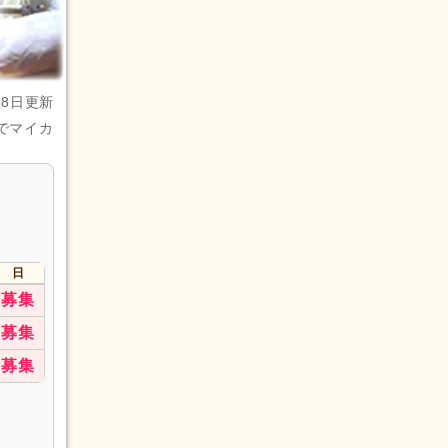
28日更新
でマイカ
日
募集
募集
募集