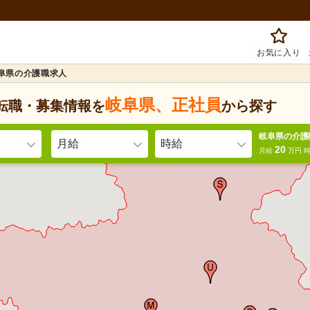
お気に入り
岐阜県の介護職求人
岐阜県
、
正社員
転職・募集情報を
から探す
岐阜県の介護
月給
時給
20
月給
万円