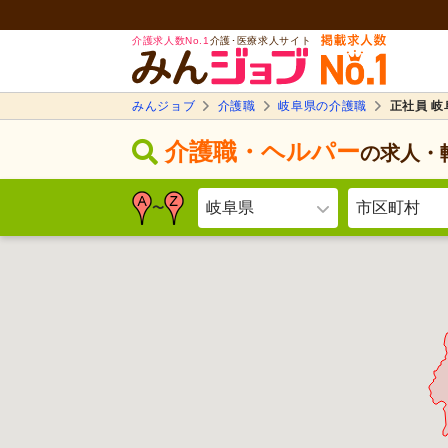
介護求人数No.1
介護･医療求人サイト
みんジョブ
介護職
岐阜県の介護職
正社員 
介護職・ヘルパー
の求人・
岐阜県
市区町村
〜