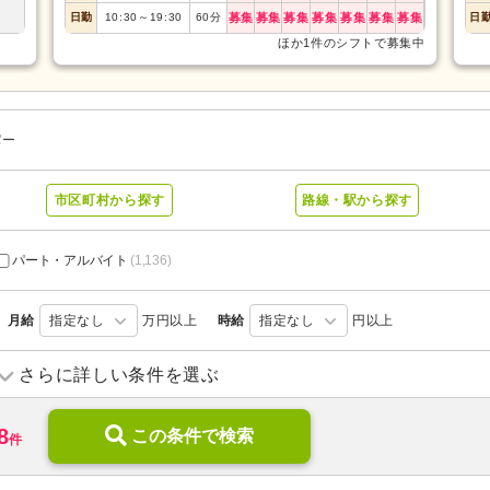
日勤
10:30
～
19:30
60
分
募集
募集
募集
募集
募集
募集
募集
日
ほか1件のシフトで募集中
パー
市区町村から探す
路線・駅から探す
パート・アルバイト
(1,136)
月給
指定なし
万円以上
時給
指定なし
円以上
訪問介護
(240)
訪問入浴
(39)
さらに詳しい条件を選ぶ
デイサービス
(537)
デイケア
(54)
8
ショートステイ
この条件で検索
(96)
住宅型有料老人ホーム
(292)
件
サービス付き高齢者向け住宅
(125)
ケアハウス
(9)