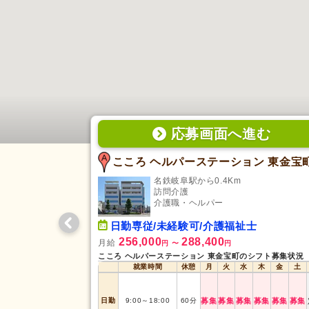
応募画面
へ
進む
こころ ヘルパーステーション 東金宝
名鉄岐阜駅から0.4Km
訪問介護
介護職・ヘルパー
日勤専従/未経験可/介護福祉士
256,000
288,400
月給
円
〜
円
こころ ヘルパーステーション 東金宝町のシフト募集状況
就業時間
休憩
月
火
水
木
金
土
日勤
9:00
～
18:00
60
分
募集
募集
募集
募集
募集
募集