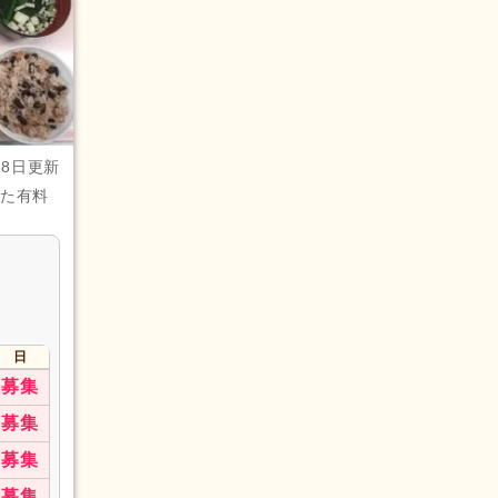
28日更新
れた有料
ャー）
画作成
(1)
日
募集
募集
募集
募集