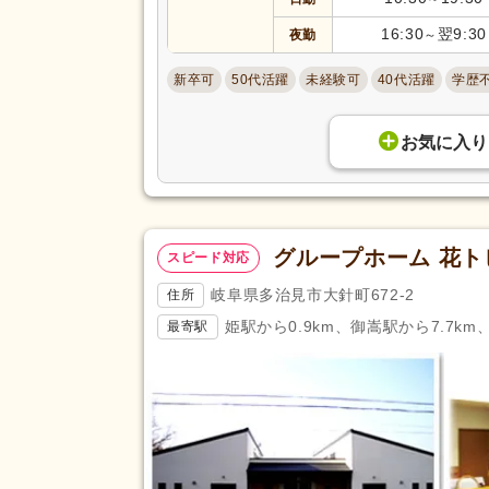
日曜休み
(298)
16:30
翌9:30
夜勤
～
休日・休暇
産休あり
(1,730)
新卒可
50代活躍
未経験可
40代活躍
学歴
看護休暇
(634)
年末年始休暇
(212)
お気に入り
賞与あり
(1,464)
セミナー参加費補助
(155)
復職支援あり
(565)
グループホーム 花
スピード対応
住宅手当
(236)
給与・手当
人事評価制度あり
(1,843)
岐阜県多治見市大針町672-2
住所
福利厚生
夜勤手当
(695)
姫駅から0.9km、御嵩駅から7.7km
最寄駅
資格手当
(865)
再雇用制度あり
(729)
副業可
(348)
駅近
(451)
アクセス