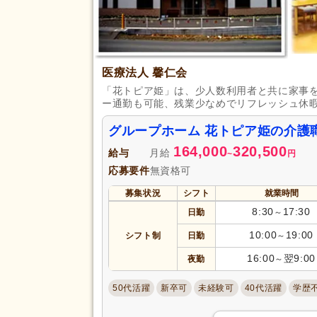
バイク通勤可
(349)
医療法人 馨仁会
「花トピア姫」は、少人数利用者と共に家事
ー通勤も可能、残業少なめでリフレッシュ休
グループホーム 花トピア姫の介護
164,000
320,500
給与
月給
~
円
応募要件
無資格可
募集状況
シフト
就業時間
8:30
17:30
日勤
～
10:00
19:00
シフト制
日勤
～
16:00
翌9:00
夜勤
～
50代活躍
新卒可
未経験可
40代活躍
学歴