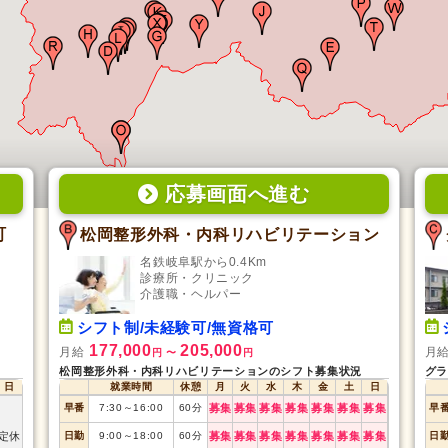
応募画面
へ
進む
町
松岡整形外科・内科リハビリテーション
名鉄岐阜駅から0.4Km
診療所・クリニック
介護職・ヘルパー
シフト制/未経験可/無資格可
177,000
205,000
月給
月
円
〜
円
松岡整形外科・内科リハビリテーションのシフト募集状況
グラ
日
就業時間
休憩
月
火
水
木
金
土
日
早番
7:30
～
16:00
60
分
募集
募集
募集
募集
募集
募集
募集
早
定休
日勤
9:00
～
18:00
60
分
募集
募集
募集
募集
募集
募集
募集
日