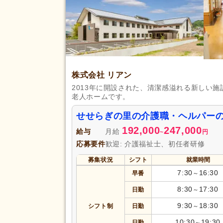
勤務形態
時短勤務相談可
(221)
週3日から可
(225)
即日勤務可
(174)
初任者研修（旧ヘルパー2級）
(1,191)
株式会社 リアン
認知症ケア専門士
(7)
2013年に開設された、清潔感溢れる新しい
社会福祉主事任用
(9)
老人ホームです。
自動車免許
(921)
せせらぎの里の介護職・ヘルパー
応募資格
認知症介護実践者研修
(5)
192,000
247,000
給与
月給
~
円
応募要件
歓迎: 介護福祉士、初任者研修
児童発達支援管理責任者研修
(1
募集状況
シフト
相談支援従事者初任者研修
就業時間
(1)
7:30
16:30
早番
～
行動擁護従業者養成研修
(1)
ヨガインストラクター
8:30
17:30
(1)
日勤
～
9:30
18:30
シフト制
日勤
～
完全週休2日
(426)
10:30
19:30
土日休み
(95)
日勤
～