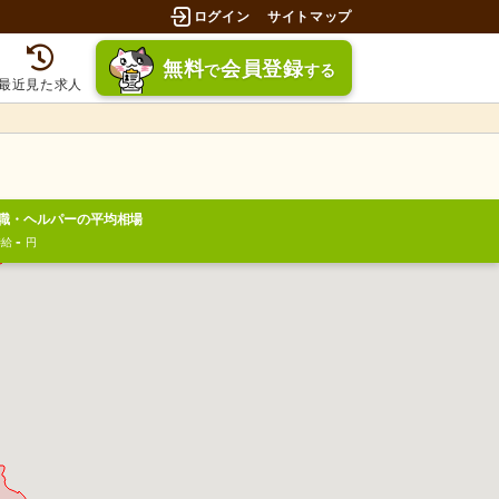
ログイン
サイトマップ
無料
会員登録
で
する
最近見た求人
職・ヘルパーの平均相場
-
時給
円