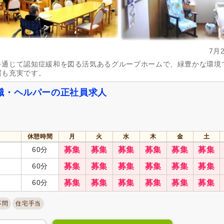
7月
を通じて認知症緩和を図る活気あるグループホームで、緑豊かな環境
暇も充実です。
職・ヘルパーの正社員求人
休憩時間
月
火
水
木
金
土
60分
募集
募集
募集
募集
募集
募集
60分
募集
募集
募集
募集
募集
募集
60分
募集
募集
募集
募集
募集
募集
不問
住宅手当