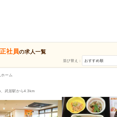
特別養護老人ホーム
(239)
介護老人保健施設
(79)
グループホーム
(307)
看護小規模多機能型居宅介護
病院
(14)
診療所・クリニック
(4)
新規オープン
(22)
無資格可
(882)
学歴不問
(1,969)
年齢不問
(1,197)
正社員
新卒可
(1,751)
子育てママパパ活躍
(1,842)
の求人一覧
50代活躍
(1,838)
60代活躍
(756)
並び替え：
おすすめ順
服装自由
(89)
髪型・髪色自由
(43)
Web面接可
(52)
ハローワーク求人を除く
(1,07
人ホーム
掲載3日以内
(12)
掲載7日以内
(82)
掲載30日以内
(252)
女性が活躍
(1,816)
m、武並駅から4.3km
急募
(219)
シフト制
(980)
日勤のみ可
(1,172)
午前のみ可
(200)
午後のみ可
(194)