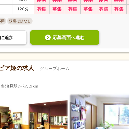
年間休日110日以上
(279)
年間休日120日以上
(81)
120分
募集
募集
募集
募集
募集
募集
育休あり
(2,034)
介護休業
(932)
不問
残業ほぼなし
夏季休暇
(140)
冬季休暇
(50)
応募画面へ進む
に
追加
社会保険完備
(2,028)
研修制度あり
(1,846)
企業年金
(106)
昇給あり
(2,011)
退職金あり
(849)
日・祝給与アップ
(139)
トピア姫の求人
グループホーム
資格取得支援あり
(712)
通勤手当
(1,934)
処遇改善手当
(938)
制服あり
(1,483)
寮・社宅あり
(118)
託児施設あり
(295)
、多治見駅から5.9km
扶養控除内考慮あり
(266)
扶養手当
(294)
正社員登用あり
(743)
日払い・週払い可
(4)
自動車通勤可
(1,956)
自転車通勤可
(1,850)