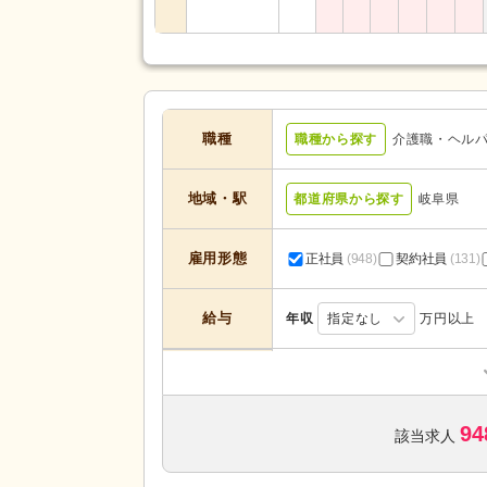
職種
職種から探す
介護職・ヘル
地域・駅
都道府県から探す
岐阜県
雇用形態
正社員
(948)
契約社員
(131)
給与
年収
指定なし
万円以上
居宅介護支援
(7)
定期巡回・随時対応型
(8)
94
小規模多機能型居宅介護
(55)
該当求人
介護付き有料老人ホーム
(38)
サービスの種