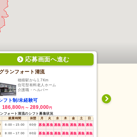
応募画面
へ
進む
グランフォート清流
穂積駅から1.7Km
大垣
住宅型有料老人ホーム
住
介護職・ヘルパー
介
シフト制/未経験可
シフト制/経
186,800
289,000
275,000
給
月給
円
〜
円
円
ンフォート清流のシフト募集状況
就業時間
休憩
月
火
水
木
金
土
日
就業時間
番
6:00
～
15:00
60
分
募集
募集
募集
募集
募集
募集
募集
早番
7:00
～
16:00
勤
8:00
～
17:00
60
分
募集
募集
募集
募集
募集
募集
募集
日勤
8:30
～
17:30