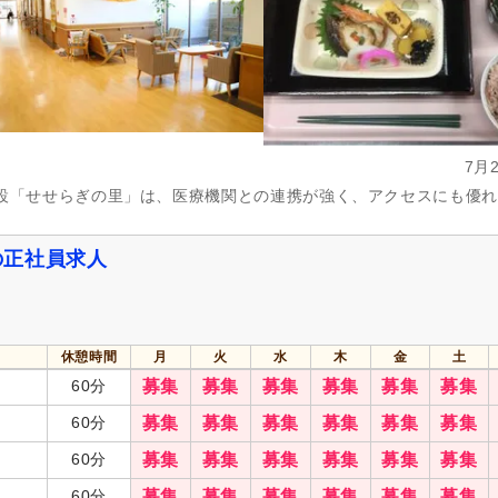
週1日から可
(182)
週2日から可
(200)
週4日から可
(43)
シフト相談可
(1,788)
実務者研修（旧ヘルパー1級・基礎研
介護福祉士
(1,222)
修）
(806)
7月
社会福祉士
(56)
精神保健福祉士
(5)
施設「せせらぎの里」は、医療機関との連携が強く、アクセスにも優
主任介護支援専門員
(7)
介護支援専門員（ケアマネジ
(22)
自動車免許（二種）
(6)
認知症介護基礎研修
(22)
の正社員求人
認知症介護実践リーダー研修
(2)
小規模多機能型サービス等計
担当者研修
(1)
)
サービス管理責任者研修
(1)
児童指導員任用
(1)
休憩時間
相談支援従事者現任研修
月
火
(1)
水
主任相談支援専門員養成研修
木
金
土
60分
募集
募集
募集
募集
募集
募集
強度行動障害支援者養成研修
(1)
放課後児童支援員認定研修
(1)
スポーツ指導員
60分
募集
(1)
募集
募集
募集
募集
募集
60分
募集
募集
募集
募集
募集
募集
週休2日
(431)
4週8休
(76)
60分
募集
募集
募集
募集
募集
募集
土日祝休み
(17)
土曜休み
(30)