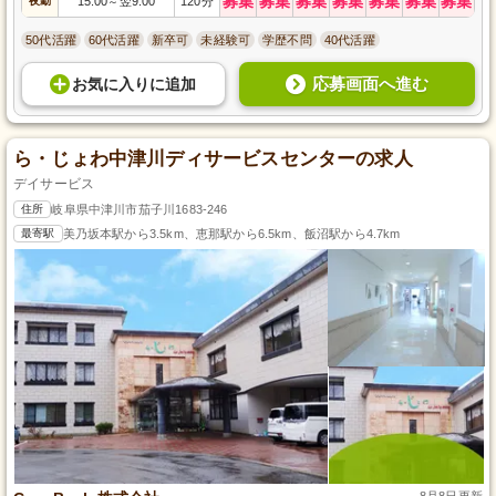
募集
募集
募集
募集
募集
募集
募集
夜勤
15:00
翌9:00
120分
～
50代活躍
60代活躍
新卒可
未経験可
学歴不問
40代活躍
応募画面へ進む
お気に入り
に
追加
ら・じょわ中津川ディサービスセンターの求人
デイサービス
住所
岐阜県中津川市茄子川1683-246
最寄駅
美乃坂本駅から3.5km、恵那駅から6.5km、飯沼駅から4.7km
8月8日更新