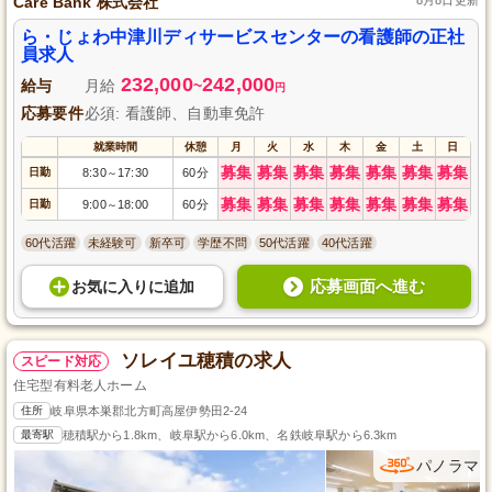
Care Bank 株式会社
ら・じょわ中津川ディサービスセンターの看護師の正社
員求人
232,000
242,000
給与
月給
~
円
応募要件
必須: 看護師、自動車免許
就業時間
休憩
月
火
水
木
金
土
日
募集
募集
募集
募集
募集
募集
募集
日勤
8:30
17:30
60分
～
募集
募集
募集
募集
募集
募集
募集
日勤
9:00
18:00
60分
～
60代活躍
未経験可
新卒可
学歴不問
50代活躍
40代活躍
応募画面へ進む
お気に入り
に
追加
ソレイユ穂積の求人
スピード対応
住宅型有料老人ホーム
住所
岐阜県本巣郡北方町高屋伊勢田2-24
最寄駅
穂積駅から1.8km、岐阜駅から6.0km、名鉄岐阜駅から6.3km
パノラマ