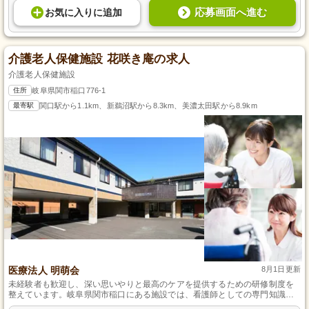
応募画面へ進む
お気に入り
に
追加
介護老人保健施設 花咲き庵の求人
介護老人保健施設
住所
岐阜県関市稲口776-1
最寄駅
関口駅から1.1km、新鵜沼駅から8.3km、美濃太田駅から8.9km
医療法人 明萌会
8月1日更新
未経験者も歓迎し、深い思いやりと最高のケアを提供するための研修制度を
整えています。岐阜県関市稲口にある施設では、看護師としての専門知識を
活かし、利用者様の日常を支えることで大きなやりがいを感じることができ