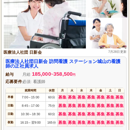
医療法人社団 日新会
7月28日更新
医療法人社団日新会 訪問看護 ステーション城山の看護
師の正社員求人
185,000
358,500
給与
月給
~
円
応募要件
必須: 看護師
就業時間
休憩
月
火
水
木
金
土
日
募集
募集
募集
募集
募集
募集
募集
早番
7:00
15:00
60分
～
募集
募集
募集
募集
募集
募集
募集
日勤
8:45
17:00
75分
～
募集
募集
募集
募集
募集
募集
募集
日勤
10:30
18:30
60分
～
募集
募集
募集
募集
募集
募集
募集
夜勤
16:15
翌9:00
165分
～