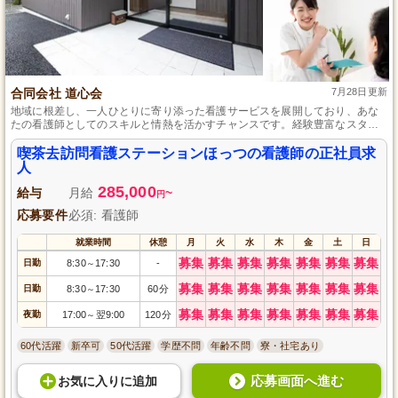
合同会社 道心会
7月28日更新
地域に根差し、一人ひとりに寄り添った看護サービスを展開しており、あな
たの看護師としてのスキルと情熱を活かすチャンスです。経験豊富なスタッ
フや未経験者まで、応援する体制が整っており、スキルアップとキャリアア
ップを目指せる環境がここにあります。
喫茶去訪問看護ステーションほっつの看護師の正社員求
人
285,000
給与
月給
~
円
応募要件
必須: 看護師
就業時間
休憩
月
火
水
木
金
土
日
募集
募集
募集
募集
募集
募集
募集
日勤
8:30
17:30
-
～
募集
募集
募集
募集
募集
募集
募集
日勤
8:30
17:30
60分
～
募集
募集
募集
募集
募集
募集
募集
夜勤
17:00
翌9:00
120分
～
60代活躍
新卒可
50代活躍
学歴不問
年齢不問
寮・社宅あり
応募画面へ進む
お気に入り
に
追加