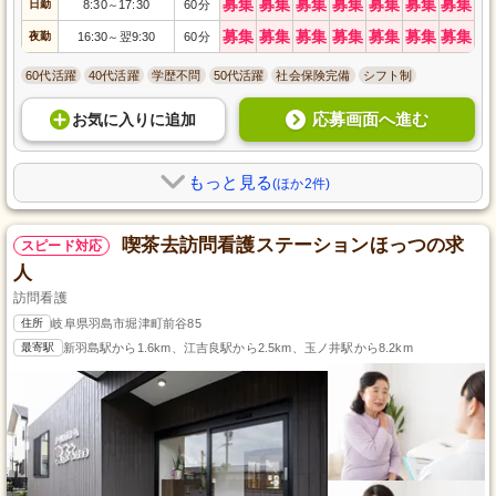
募集
募集
募集
募集
募集
募集
募集
日勤
8:30
17:30
60分
～
募集
募集
募集
募集
募集
募集
募集
夜勤
16:30
翌9:30
60分
～
60代活躍
40代活躍
学歴不問
50代活躍
社会保険完備
シフト制
応募画面へ進む
お気に入り
に
追加
もっと見る
(ほか2件)
喫茶去訪問看護ステーションほっつの求
スピード対応
人
訪問看護
住所
岐阜県羽島市堀津町前谷85
最寄駅
新羽島駅から1.6km、江吉良駅から2.5km、玉ノ井駅から8.2km