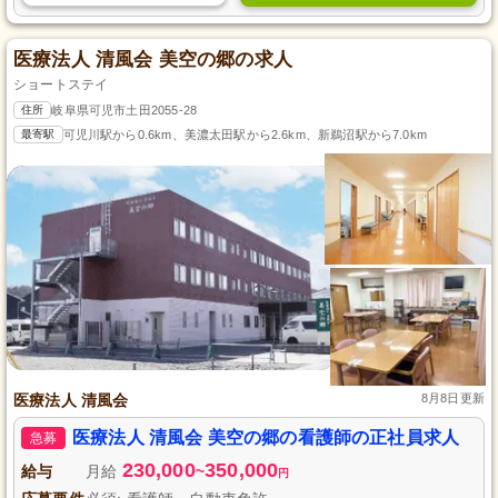
医療法人 清風会 美空の郷の求人
ショートステイ
住所
岐阜県可児市土田2055-28
最寄駅
可児川駅から0.6km、美濃太田駅から2.6km、新鵜沼駅から7.0km
医療法人 清風会
8月8日更新
医療法人 清風会 美空の郷の看護師の正社員求人
急募
230,000
350,000
給与
月給
~
円