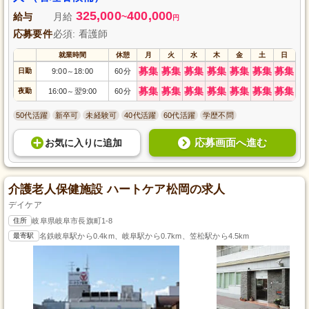
325,000
400,000
給与
月給
~
円
応募要件
必須: 看護師
就業時間
休憩
月
火
水
木
金
土
日
募集
募集
募集
募集
募集
募集
募集
日勤
9:00
18:00
60分
～
募集
募集
募集
募集
募集
募集
募集
夜勤
16:00
翌9:00
60分
～
50代活躍
新卒可
未経験可
40代活躍
60代活躍
学歴不問
応募画面へ進む
お気に入り
に
追加
介護老人保健施設 ハートケア松岡の求人
デイケア
住所
岐阜県岐阜市長旗町1-8
最寄駅
名鉄岐阜駅から0.4km、岐阜駅から0.7km、笠松駅から4.5km