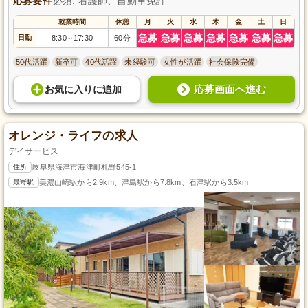
応募要件
必須: 看護師、自動車免許
就業時間
休憩
月
火
水
木
金
土
日
急募
急募
急募
急募
急募
急募
急募
日勤
8:30
17:30
60分
～
50代活躍
新卒可
40代活躍
未経験可
女性が活躍
社会保険完備
応募画面へ進む
お気に入り
に
追加
オレンジ・ライフの求人
デイサービス
住所
岐阜県海津市海津町札野545-1
最寄駅
美濃山崎駅から2.9km、津島駅から7.8km、石津駅から3.5km