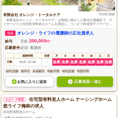
有限会社 オレンジ・トータルケア
7月28日更新
「有限会社オレンジ・トータルケア」は地域に根ざした複合介護施設で、デ
イサービスと住宅型有料老人ホームを併設し、リハビリ特化型デイサービス
により利用者の身体機能維持・向上を目指しています。
オレンジ・ライフの看護師の正社員求人
急募
200,000
給与
月給
~
円
応募要件
必須: 看護師
就業時間
休憩
月
火
水
木
金
土
日
急募
急募
急募
急募
急募
急募
急募
日勤
8:15
17:15
-
～
50代活躍
新卒可
未経験可
年齢不問
40代活躍
学歴不問
応募画面へ進む
お気に入り
に
追加
住宅型有料老人ホーム ナーシングホーム
スピード対応
悠ライフ梅林の求人
住宅型有料老人ホーム
住所
岐阜県岐阜市月ノ会町1-12-30