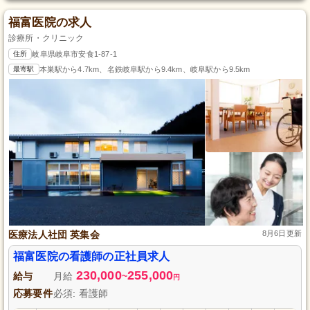
福富医院の求人
診療所・クリニック
住所
岐阜県岐阜市安食1-87-1
最寄駅
本巣駅から4.7km、名鉄岐阜駅から9.4km、岐阜駅から9.5km
医療法人社団 英集会
8月6日更新
福富医院の看護師の正社員求人
230,000
255,000
給与
月給
~
円
応募要件
必須: 看護師