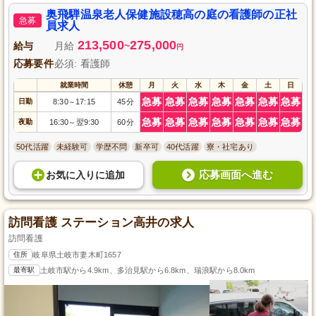
支給など働きやすさも魅力です。
奥飛騨温泉老人保健施設穂高の庭の看護師の正社
急募
員求人
213,500
275,000
給与
月給
~
円
応募要件
必須: 看護師
就業時間
休憩
月
火
水
木
金
土
日
急募
急募
急募
急募
急募
急募
急募
日勤
8:30
17:15
45分
～
急募
急募
急募
急募
急募
急募
急募
夜勤
16:30
翌9:30
60分
～
50代活躍
未経験可
学歴不問
新卒可
40代活躍
寮・社宅あり
応募画面へ進む
お気に入り
に
追加
訪問看護 ステーション高井の求人
訪問看護
住所
岐阜県土岐市妻木町1657
最寄駅
土岐市駅から4.9km、多治見駅から6.8km、瑞浪駅から8.0km