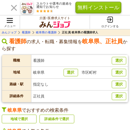
スカウトや選考の連絡を
無料インストール
通知でお知らせ
介護･医療求人サイト
メニュー
ログインする
みんジョブ
看護師
岐阜県の看護師
正社員 岐阜県の看護師求人
看護師
岐阜県
、
正社員
の求人・転職・募集情報を
か
ら探す
職種
看護師
選択
地域
岐阜県
選択
市区町村
選択
路線・駅
指定なし
選択
詳細条件
正社員
選択
岐阜県
でおすすめの検索条件
地域で選択
詳細条件で選択