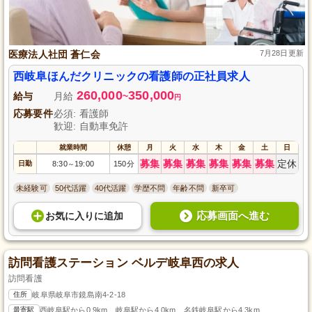
医療法人社団 蒼仁会
7月28日更新
西岐阜ほんだクリニックの看護師の正社員求人
260,000
350,000
給与
月給
~
円
応募要件
必須: 看護師
歓迎: 自動車免許
就業時間
休憩
月
火
水
木
金
土
日
募集
募集
募集
募集
募集
募集
定休
日勤
8:30
19:00
150分
～
未経験可
50代活躍
40代活躍
学歴不問
年齢不問
新卒可
応募画面へ進む
お気に入り
に
追加
訪問看護ステーション ベルデ岐阜西の求人
訪問看護
住所
岐阜県岐阜市鏡島南4-2-18
最寄駅
西岐阜駅から0.9km、岐阜駅から4.0km、名鉄岐阜駅から4.3km