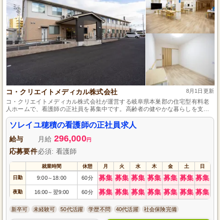
コ・クリエイトメディカル株式会社
8月1日更新
コ・クリエイトメディカル株式会社が運営する岐阜県本巣郡の住宅型有料老
人ホームで、看護師の正社員を募集中です。高齢者の健やかな暮らしを支
え、心温まるケアを提供しませんか？充実した研修制度があり、ブランクの
ある方も安心してスタートできます。あなたの看護スキルを活かし、地域社
ソレイユ穂積の看護師の正社員求人
会に貢献する意義深い仕事で、新たなキャリアを築きましょう。安心して長
296,000
く働ける環境を整えてお待ちしております。
給与
月給
円
応募要件
必須: 看護師
就業時間
休憩
月
火
水
木
金
土
日
募集
募集
募集
募集
募集
募集
募集
日勤
9:00
18:00
60分
～
募集
募集
募集
募集
募集
募集
募集
夜勤
16:00
翌9:00
60分
～
新卒可
未経験可
50代活躍
学歴不問
40代活躍
社会保険完備