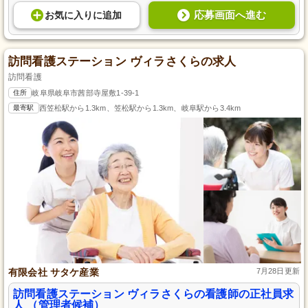
応募画面へ進む
お気に入り
に
追加
訪問看護ステーション ヴィラさくらの求人
訪問看護
住所
岐阜県岐阜市茜部寺屋敷1-39-1
最寄駅
西笠松駅から1.3km、笠松駅から1.3km、岐阜駅から3.4km
有限会社 サタケ産業
7月28日更新
訪問看護ステーション ヴィラさくらの看護師の正社員求
人 （管理者候補）