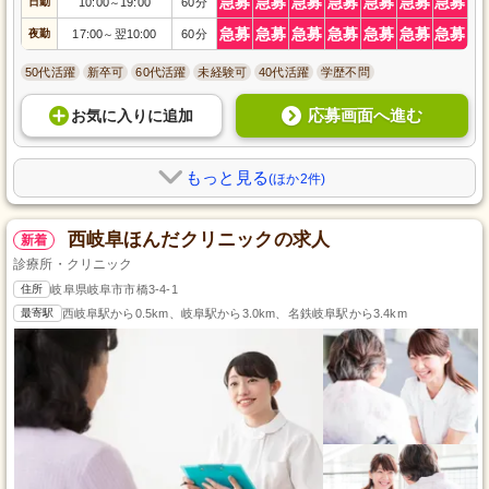
急募
急募
急募
急募
急募
急募
急募
日勤
10:00
19:00
60分
～
急募
急募
急募
急募
急募
急募
急募
夜勤
17:00
翌10:00
60分
～
50代活躍
新卒可
60代活躍
未経験可
40代活躍
学歴不問
応募画面へ進む
お気に入り
に
追加
もっと見る
(ほか2件)
西岐阜ほんだクリニックの求人
新着
診療所・クリニック
住所
岐阜県岐阜市市橋3-4-1
最寄駅
西岐阜駅から0.5km、岐阜駅から3.0km、名鉄岐阜駅から3.4km