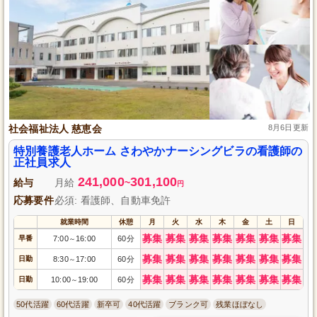
社会福祉法人 慈恵会
8月6日更新
特別養護老人ホーム さわやかナーシングビラの看護師の
正社員求人
241,000
301,100
給与
月給
~
円
応募要件
必須: 看護師、自動車免許
就業時間
休憩
月
火
水
木
金
土
日
募集
募集
募集
募集
募集
募集
募集
早番
7:00
16:00
60分
～
募集
募集
募集
募集
募集
募集
募集
日勤
8:30
17:00
60分
～
募集
募集
募集
募集
募集
募集
募集
日勤
10:00
19:00
60分
～
50代活躍
60代活躍
新卒可
40代活躍
ブランク可
残業ほぼなし