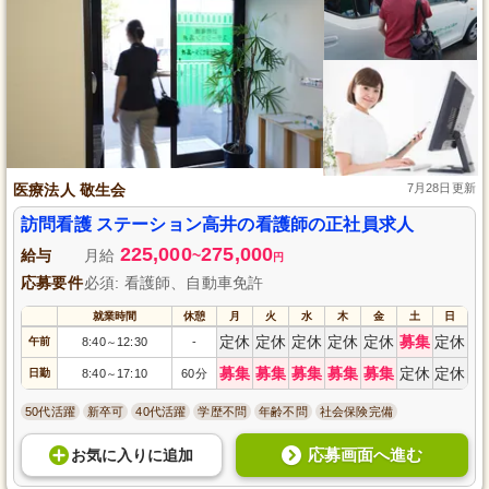
医療法人 敬生会
7月28日更新
訪問看護 ステーション高井の看護師の正社員求人
225,000
275,000
給与
月給
~
円
応募要件
必須: 看護師、自動車免許
就業時間
休憩
月
火
水
木
金
土
日
定休
定休
定休
定休
定休
募集
定休
午前
8:40
12:30
-
～
募集
募集
募集
募集
募集
定休
定休
日勤
8:40
17:10
60分
～
50代活躍
新卒可
40代活躍
学歴不問
年齢不問
社会保険完備
応募画面へ進む
お気に入り
に
追加