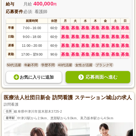
400,000
給与
月給
円
応募要件
必須: 看護師
就業時間
休憩
月
火
水
木
金
土
日
募集
募集
募集
募集
募集
募集
募集
早番
7:00
16:00
60分
～
募集
募集
募集
募集
募集
募集
募集
日勤
9:00
18:00
60分
～
募集
募集
募集
募集
募集
募集
募集
遅番
11:00
20:00
60分
～
募集
募集
募集
募集
募集
募集
募集
夜勤
17:00
翌9:00
90分
～
50代活躍
年齢不問
学歴不問
40代活躍
女性が活躍
ブランク可
応募画面へ進む
お気に入り
に
追加
医療法人社団日新会 訪問看護 ステーション城山の求人
訪問看護
住所
岐阜県中津川市苗木那木3725-2
最寄駅
中津川駅から2.9km、恵那駅から9.0km、美乃坂本駅から4.5km