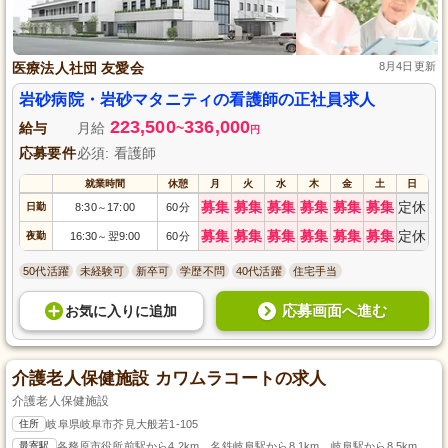
医療法人社団 友愛会
8月4日更新
岩砂病院・岩砂マタニティの看護師の正社員求人
223,500
336,000
給与
月給
~
円
応募要件
必須: 看護師
就業時間
休憩
月
火
水
木
金
土
日
募集
募集
募集
募集
募集
募集
定休
日勤
8:30
17:00
60分
～
募集
募集
募集
募集
募集
募集
定休
夜勤
16:30
翌9:00
60分
～
50代活躍
未経験可
新卒可
学歴不問
40代活躍
住宅手当
応募画面へ進む
お気に入り
に
追加
介護老人保健施設 カワムラコートの求人
介護老人保健施設
住所
岐阜県岐阜市芥見大般若1-105
最寄駅
各務原市役所前駅から4.2km、名鉄岐阜駅から8.1km、岐阜駅から8.5km