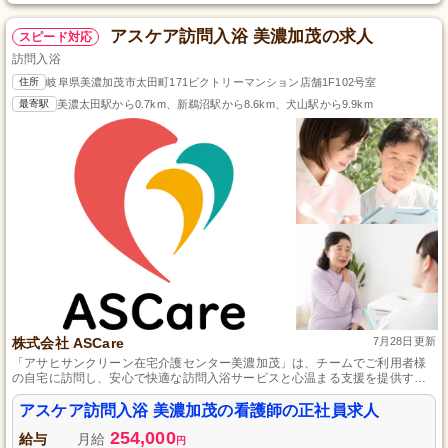
アスケア訪問入浴 美濃加茂の求人
スピード対応
訪問入浴
住所
岐阜県美濃加茂市太田町171ビクトリーマンション店舗1F102号室
最寄駅
美濃太田駅から0.7km、新鵜沼駅から8.6km、犬山駅から9.9km
株式会社 ASCare
7月28日更新
「アサヒサンクリーン在宅介護センター美濃加茂」は、チームでご利用者様
の自宅に訪問し、安心で快適な訪問入浴サービスと心温まる支援を提供する
岐阜県美濃加茂市の介護事業所です。
アスケア訪問入浴 美濃加茂の看護師の正社員求人
254,000
給与
月給
円