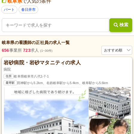
岐阜県
で人気の条件
パート
春日井市
検索
岐阜県
の
看護師
の
正社員
の求人一覧
656
事業所
723
求人
おすすめ順
(1~30件)
岩砂病院・岩砂マタニティの求人
病院
住所
岐阜県岐阜市八代1-7-1
最寄駅
田神駅から5.2km、名鉄岐阜駅から5.4km、岐阜駅から5.6km