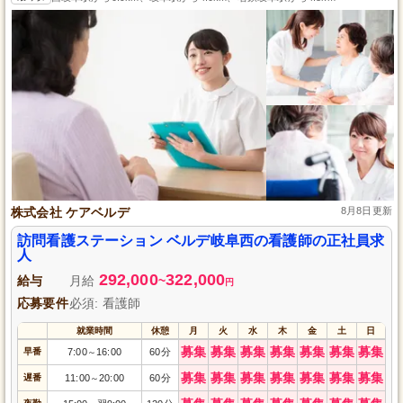
株式会社 ケアベルデ
8月8日更新
訪問看護ステーション ベルデ岐阜西の看護師の正社員求
人
292,000
322,000
給与
月給
~
円
応募要件
必須: 看護師
就業時間
休憩
月
火
水
木
金
土
日
募集
募集
募集
募集
募集
募集
募集
早番
7:00
16:00
60分
～
募集
募集
募集
募集
募集
募集
募集
遅番
11:00
20:00
60分
～