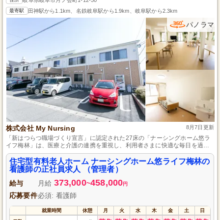
最寄駅
田神駅から1.1km、名鉄岐阜駅から1.9km、岐阜駅から2.3km
パノラマ
株式会社 My Nursing
8月7日更新
「新はつらつ職場づくり宣言」に認定された27床の「ナーシングホーム悠ラ
イフ梅林」は、医療と介護の連携を重視し、利用者さまに快適な毎日を過ご
していただくためのサポートを提供する施設です。
住宅型有料老人ホーム ナーシングホーム悠ライフ梅林の
看護師の正社員求人 （管理者）
373,000
458,000
給与
月給
~
円
応募要件
必須: 看護師
就業時間
休憩
月
火
水
木
金
土
日