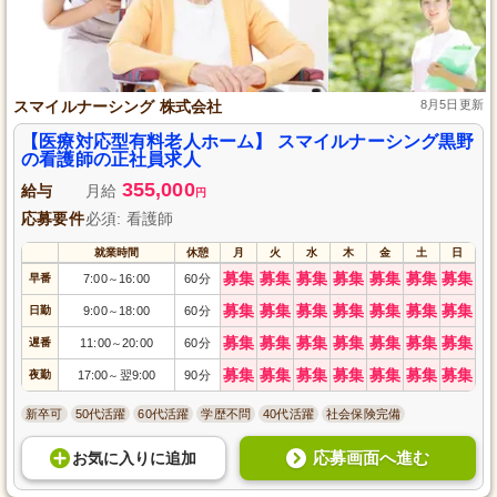
スマイルナーシング 株式会社
8月5日更新
【医療対応型有料老人ホーム】 スマイルナーシング黒野
の看護師の正社員求人
355,000
給与
月給
円
応募要件
必須: 看護師
就業時間
休憩
月
火
水
木
金
土
日
募集
募集
募集
募集
募集
募集
募集
早番
7:00
16:00
60分
～
募集
募集
募集
募集
募集
募集
募集
日勤
9:00
18:00
60分
～
募集
募集
募集
募集
募集
募集
募集
遅番
11:00
20:00
60分
～
募集
募集
募集
募集
募集
募集
募集
夜勤
17:00
翌9:00
90分
～
新卒可
50代活躍
60代活躍
学歴不問
40代活躍
社会保険完備
応募画面へ進む
お気に入り
に
追加