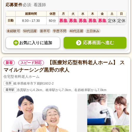
応募要件
必須: 看護師
就業時間
休憩
月
火
水
木
金
土
日
募集
募集
募集
募集
募集
定休
定休
日勤
8:30
17:30
60分
～
未経験可
50代活躍
新卒可
学歴不問
40代活躍
土日休み
応募画面へ進む
お気に入り
に
追加
【医療対応型有料老人ホーム】 ス
新着
スピード対応
マイルナーシング黒野の求人
住宅型有料老人ホーム
住所
岐阜県岐阜市下鵜飼1602-2
最寄駅
糸貫駅から4.2km、岐阜駅から7.0km、名鉄岐阜駅から7.0km