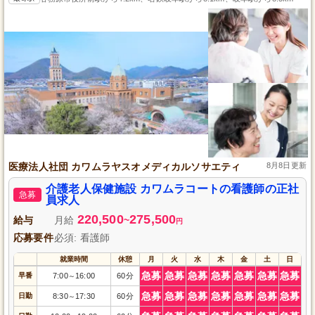
医療法人社団 カワムラヤスオメディカルソサエティ
8月8日更新
介護老人保健施設 カワムラコートの看護師の正社
急募
員求人
220,500
275,500
給与
月給
~
円
応募要件
必須: 看護師
就業時間
休憩
月
火
水
木
金
土
日
急募
急募
急募
急募
急募
急募
急募
早番
7:00
16:00
60分
～
急募
急募
急募
急募
急募
急募
急募
日勤
8:30
17:30
60分
～