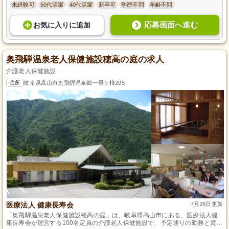
未経験可
50代活躍
40代活躍
新卒可
学歴不問
年齢不問
応募画面へ進む
お気に入り
に
追加
奥飛騨温泉老人保健施設穂高の庭の求人
介護老人保健施設
住所
岐阜県高山市奥飛騨温泉郷一重ケ根205
医療法人 健康長寿会
7月28日更新
「奥飛騨温泉老人保健施設穂高の庭」は、岐阜県高山市にある、医療法人健
康長寿会が運営する100名定員の介護老人保健施設で、予定通りの勤務と賞与