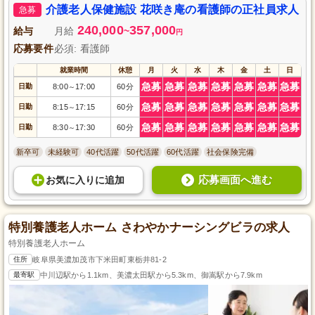
ます。あなたの力を発揮し、共に成長しましょう。
介護老人保健施設 花咲き庵の看護師の正社員求人
急募
240,000
357,000
給与
月給
~
円
応募要件
必須: 看護師
就業時間
休憩
月
火
水
木
金
土
日
急募
急募
急募
急募
急募
急募
急募
日勤
8:00
17:00
60分
～
急募
急募
急募
急募
急募
急募
急募
日勤
8:15
17:15
60分
～
急募
急募
急募
急募
急募
急募
急募
日勤
8:30
17:30
60分
～
新卒可
未経験可
40代活躍
50代活躍
60代活躍
社会保険完備
応募画面へ進む
お気に入り
に
追加
特別養護老人ホーム さわやかナーシングビラの求人
特別養護老人ホーム
住所
岐阜県美濃加茂市下米田町東栃井81-2
最寄駅
中川辺駅から1.1km、美濃太田駅から5.3km、御嵩駅から7.9km