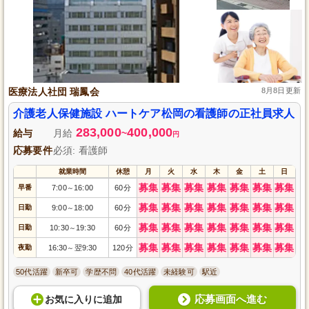
医療法人社団 瑞鳳会
8月8日更新
介護老人保健施設 ハートケア松岡の看護師の正社員求人
283,000
400,000
給与
月給
~
円
応募要件
必須: 看護師
就業時間
休憩
月
火
水
木
金
土
日
募集
募集
募集
募集
募集
募集
募集
早番
7:00
16:00
60分
～
募集
募集
募集
募集
募集
募集
募集
日勤
9:00
18:00
60分
～
募集
募集
募集
募集
募集
募集
募集
日勤
10:30
19:30
60分
～
募集
募集
募集
募集
募集
募集
募集
夜勤
16:30
翌9:30
120分
～
50代活躍
新卒可
学歴不問
40代活躍
未経験可
駅近
応募画面へ進む
お気に入り
に
追加