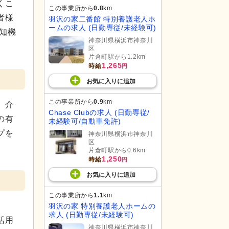
くこ
この事業所から
0.8
km
者様
羽沢の家二番館 特別養護老人ホ
ームの求人 (日勤専従/未経験可)
知機
神奈川県横浜市神奈川
区
片倉町駅から1.2km
1,265
時給
円
お気に入り
に
追加
この事業所から
0.9
km
、介
Chase Clubの求人 (日勤専従/
の有
未経験可/自動車免許)
プを
神奈川県横浜市神奈川
区
片倉町駅から0.6km
1,250
時給
円
お気に入り
に
追加
この事業所から
1.1
km
羽沢の家 特別養護老人ホームの
求人 (日勤専従/未経験可)
活用
神奈川県横浜市神奈川