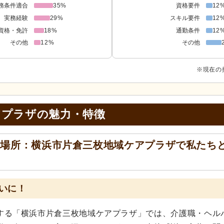
務条件適合
35%
資格要件
12
実務経験
29%
スキル要件
12
資格・免許
18%
通勤条件
12
その他
12%
その他
※現在の
アプラザの
魅力・特徴
く場所：横浜市片倉三枚地域ケアプラザで私たち
いに！
する「横浜市片倉三枚地域ケアプラザ」では、介護職・ヘル