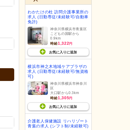
わかたけの杜 訪問介護事業所の
求人 (日勤専従/未経験可/自動車
免許)
神奈川県横浜市青葉区
こどもの国駅から
0.9km
1,322
時給
円
お気に入り
に
追加
横浜市神之木地域ケアプラザの
求人 (日勤専従/未経験可/無資格
可)
神奈川県横浜市神奈川
区
大口駅から0.3km
1,305
時給
円
お気に入り
に
追加
介護老人保健施設 リハリゾート
青葉の求人 (シフト制/未経験可)