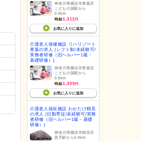
神奈川県横浜市青葉区
こどもの国駅から
0.9km
1,311
時給
円
お気に入り
に
追加
介護老人保健施設 リハリゾート
青葉の求人 (シフト制/未経験可/
実務者研修（旧ヘルパー1級・
基礎研修）)
神奈川県横浜市青葉区
こどもの国駅から
0.9km
1,355
時給
円
お気に入り
に
追加
介護老人福祉施設 わかたけ鶴見
の求人 (日勤専従/未経験可/実務
者研修（旧ヘルパー1級・基礎
研修）)
神奈川県横浜市鶴見区
尻手駅から0.8km