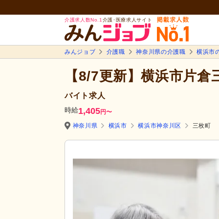
介護求人数No.1
介護･医療求人サイト
みんジョブ
介護職
神奈川県の介護職
横浜市
【8/7更新】横浜市片
バイト求人
時給
1,405
円
〜
神奈川県
横浜市
横浜市神奈川区
三枚町