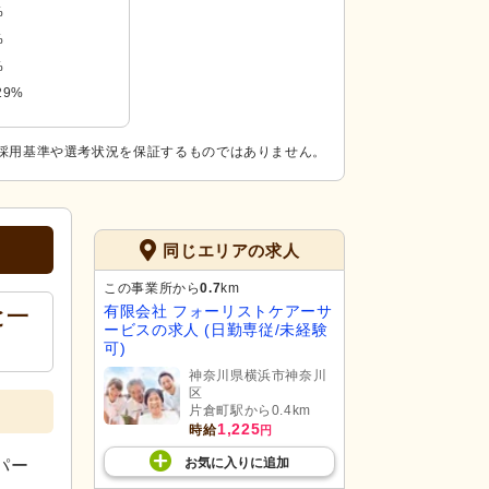
%
%
%
29%
採用基準や選考状況を保証するものではありません。
同じエリアの求人
この事業所から
0.7
km
有限会社 フォーリストケアーサ
と一
ービスの求人 (日勤専従/未経験
可)
神奈川県横浜市神奈川
区
片倉町駅から0.4km
1,225
時給
円
お気に入り
に
追加
パー