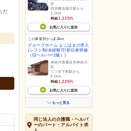
区
羽沢横浜国大駅から
ただ
1.2km
1,225
時給
円
お気に入り
に
追加
この事業所から
2.3
km
グループホーム よこはまの求人
(シフト制/未経験可/初任者研修
（旧ヘルパー2級）)
神奈川県横浜市神奈川
区
三ツ沢下町駅から
0.5km
1,225
時給
円
お気に入り
に
追加
もっと見る
同じ法人の介護職・ヘルパ
ーのパート・アルバイト求
人