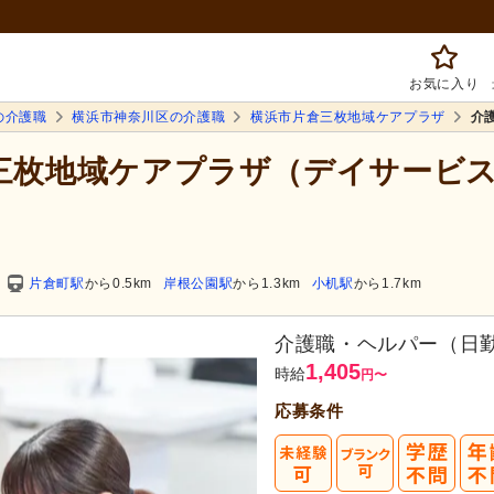
お気に入り
の介護職
横浜市神奈川区の介護職
横浜市片倉三枚地域ケアプラザ
介
倉三枚地域ケアプラザ（デイサービ
片倉町駅
から0.5km
岸根公園駅
から1.3km
小机駅
から1.7km
介護職・ヘルパー（日
1,405
時給
円
〜
応募条件