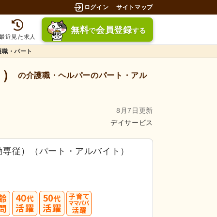
ログイン
サイトマップ
無料
会員登録
で
する
最近見た求人
護職・パート
ス）
の介護職・ヘルパーのパート・アル
8月7日更新
デイサービス
勤専従）（パート・アルバイト）
40
50