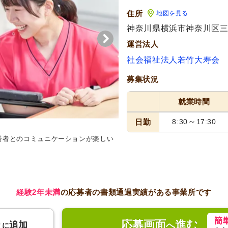
住所
地図を見る
神奈川県横浜市神奈川区三枚
運営法人
社会福祉法人若竹大寿会
募集状況
就業時間
～
日勤
8:30
17:30
居者とのコミュニケーションが楽しい
キッチン
明るいキッチンでスタ
的な仕事が可能です。
経験2年未満
の応募者の書類通過実績がある事業所です
応募画面
進む
り
追加
へ
に