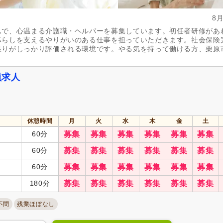
8
ムで、心温まる介護職・ヘルパーを募集しています。初任者研修があ
暮らしを支えるやりがいのある仕事を担っていただきます。社会保険
張りがしっかり評価される環境です。やる気を持って働ける方、栗原
員求人
休憩時間
月
火
水
木
金
土
60分
募集
募集
募集
募集
募集
募集
60分
募集
募集
募集
募集
募集
募集
60分
募集
募集
募集
募集
募集
募集
180分
募集
募集
募集
募集
募集
募集
不問
残業ほぼなし