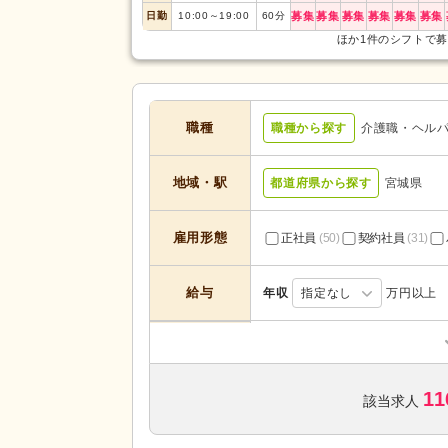
日勤
10:00
～
19:00
60
分
募集
募集
募集
募集
募集
募集
ほか1件のシフトで
職種
職種から探す
介護職・ヘル
地域・駅
都道府県から探す
宮城県
雇用形態
正社員
(50)
契約社員
(31)
給与
年収
指定なし
万円以上
居宅介護支援
(1)
デイサービス
(20)
サービスの種
11
住宅型有料老人ホーム
(26)
該当求人
類
特別養護老人ホーム
(19)