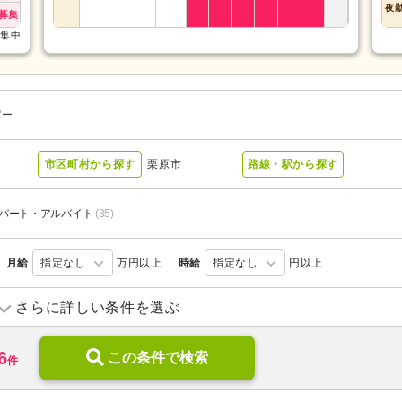
夜
募集
募集中
パー
市区町村から探す
栗原市
路線・駅から探す
パート・アルバイト
(35)
月給
指定なし
万円以上
時給
指定なし
円以上
訪問介護
(11)
訪問入浴
(2)
さらに詳しい条件を選ぶ
デイケア
(3)
ショートステイ
(2)
6
サービス付き高齢者向け住宅
この条件で検索
(6)
ケアハウス
(1)
件
介護老人保健施設
(7)
グループホーム
(14)