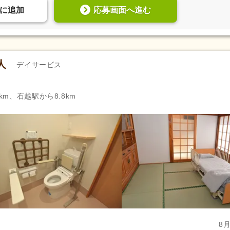
応募画面へ進む
に
追加
人
デイサービス
km、石越駅から8.8km
8