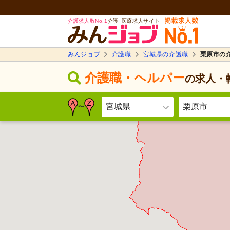
介護求人数No.1
介護･医療求人サイト
みんジョブ
介護職
宮城県の介護職
栗原市の
介護職・ヘルパー
の求人・
宮城県
栗原市
〜