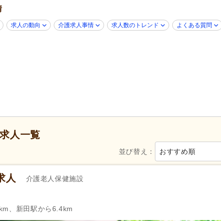
情
無資格可
(38)
ブランク可
(96)
求人の動向
介護求人事情
求人数のトレンド
よくある質問
年齢不問
(65)
学生可
(7)
子育てママパパ活躍
(94)
40代活躍
(96)
60代活躍
(40)
Web面接可
(1)
掲載14日以内
(4)
掲載30日以内
(26)
スピード対応
(12)
急募
(6)
シフト制
(55)
日勤のみ可
(59)
午前のみ可
(10)
午後のみ可
(10)
求人一覧
週1日から可
(6)
週2日から可
(5)
並び替え：
おすすめ順
週4日から可
(2)
シフト相談可
(92)
求人
介護老人保健施設
55)
実務者研修（旧ヘルパー1級・基礎研
介護福祉士
(51)
修）
(36)
km、新田駅から6.4km