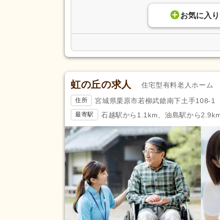
アクセス
バイク通勤可
(20)
お気に入り
虹の丘の求人
住宅型有料老人ホーム
宮城県栗原市若柳武鎗南下土手108-1
住所
石越駅から1.1km、油島駅から2.9k
最寄駅