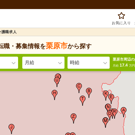
お気に入り
介護職求人
栗原市
転職・募集情報を
から探す
栗原市周辺の
月給
時給
17.4
月給
万