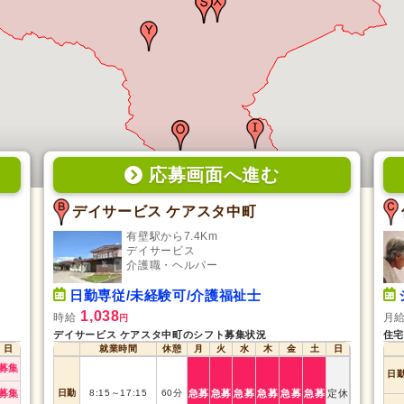
応募画面
へ
進む
デイサービス ケアスタ中町
有壁駅から7.4Km
デイサービス
介護職・ヘルパー
日勤専従/未経験可/介護福祉士
1,038
時給
月
円
デイサービス ケアスタ中町のシフト募集状況
住宅
日
就業時間
休憩
月
火
水
木
金
土
日
募集
日
募集
日勤
8:15
～
17:15
60
分
急募
急募
急募
急募
急募
急募
定休