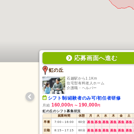
応募画面
へ
進む
虹の丘
石越駅から1.1Km
住宅型有料老人ホーム
介護職・ヘルパー
シフト制/経験者のみ可/初任者研修
160,000
190,000
月給
円
〜
円
虹の丘のシフト募集状況
就業時間
休憩
月
火
水
木
金
土
早番
7:00
～
16:00
60
分
募集
募集
募集
募集
募集
募集
日勤
8:15
～
17:15
60
分
募集
募集
募集
募集
募集
募集