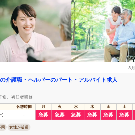
週休2日
(24)
4週8休
(6)
日曜休み
(8)
年間休日110日以上
(9)
産休あり
(91)
育休あり
(104)
看護休暇
(37)
夏季休暇
(3)
年末年始休暇
(5)
社会保険完備
(108)
研修制度あり
(96)
企業年金
(3)
昇給あり
(99)
8
退職金あり
(50)
日・祝給与アップ
(1)
資格取得支援あり
(27)
通勤手当
(94)
里の介護職・ヘルパーのパート・アルバイト求人
処遇改善手当
(45)
制服あり
(72)
寮・社宅あり
(8)
託児施設あり
(5)
研修、初任者研修
扶養控除内考慮あり
(10)
扶養手当
(13)
休憩時間
月
火
水
木
金
土
正社員登用あり
(37)
日払い・週払い可
(2)
〜)
-
急募
急募
急募
急募
急募
急募
不問
女性が活躍
自動車通勤可
(105)
自転車通勤可
(96)