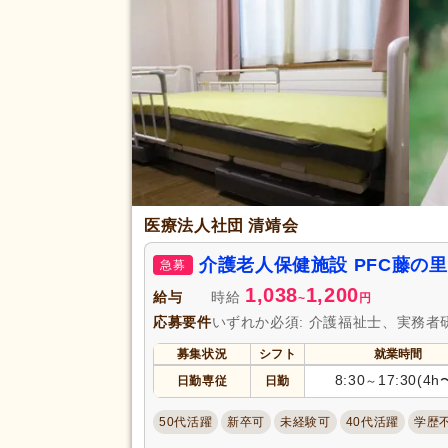
完全週休2日
(29)
土日休み
(1)
休日・休暇
年間休日120日以上
(5)
介護休業
(57)
冬季休暇
(1)
賞与あり
(71)
セミナー参加費補助
(6)
医療法人社団 清靖会
復職支援あり
(48)
住宅手当
(10)
介護老人保健施設 PFC藤の
急募
給与・手当
人事評価制度あり
(94)
1,038
1,200
福利厚生
給与
時給
~
円
夜勤手当
(56)
応募要件
いずれか必須: 介護福祉士、実務者
資格手当
(25)
募集状況
シフト
就業時間
再雇用制度あり
(45)
8:30
17:30(4h
日勤専従
日勤
～
副業可
(14)
50代活躍
新卒可
未経験可
40代活躍
学歴
駅近
(4)