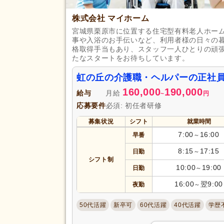
株式会社 マイホーム
宮城県栗原市に位置する住宅型有料老人ホー
事や入浴のお手伝いなど、利用者様の日々の
格取得手当もあり、スタッフ一人ひとりの頑
たなスタートをお待ちしています。
虹の丘の介護職・ヘルパーの正社
160,000
190,000
給与
月給
~
円
応募要件
必須: 初任者研修
募集状況
シフト
就業時間
7:00
16:00
早番
～
8:15
17:15
日勤
～
シフト制
10:00
19:00
日勤
～
16:00
翌9:00
夜勤
～
50代活躍
新卒可
60代活躍
40代活躍
学歴