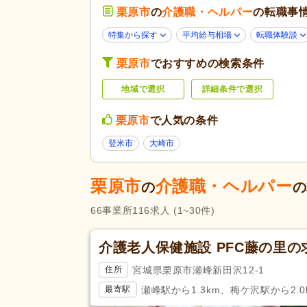
病院
(2)
栗原市
の
介護職・ヘルパー
の転職事
未経験可
(81)
特集から探す
平均給与相場
転職体験談
学歴不問
(91)
栗原市
でおすすめの検索条件
新卒可
(95)
応募条件・こ
だわり
地域で選択
詳細条件で選択
50代活躍
(96)
ハローワーク求人を除く
(58)
栗原市
で人気の条件
女性が活躍
(95)
登米市
大崎市
残業ほぼなし
(102)
夜勤のみ可
(13)
栗原市
介護職・ヘルパー
の
の
勤務形態
時短勤務相談可
(10)
66
事業所
116
求人
(1~30件)
週3日から可
(13)
即日勤務可
(5)
介護老人保健施設 PFC藤の里の
初任者研修（旧ヘルパー2級）
(
宮城県栗原市瀬峰新田沢12-1
住所
応募資格
瀬峰駅から1.3km、梅ケ沢駅から2.0
最寄駅
自動車免許
(69)