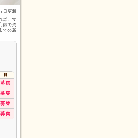
月7日更新
れば、食
完備で資
市での新
日
募集
募集
募集
募集