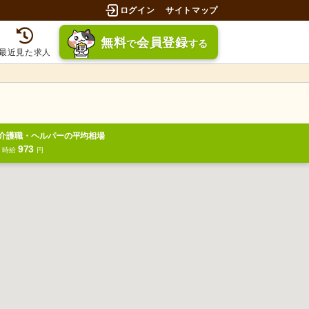
ログイン
サイトマップ
無料
会員登録
で
する
最近見た求人
介護職・ヘルパーの平均相場
973
円
時給
円