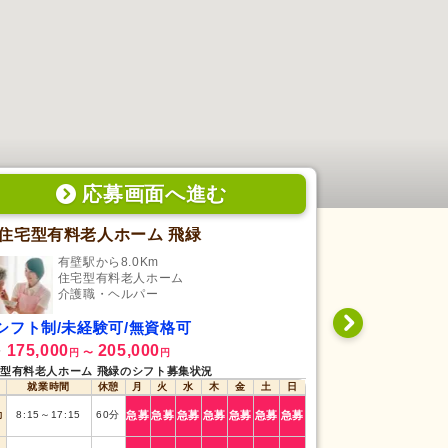
応募画面
へ
進む
住宅型有料老人ホーム 飛緑
デイサービ
有壁駅から8.0Km
石越
住宅型有料老人ホーム
デ
介護職・ヘルパー
介
シフト制/未経験可/無資格可
日勤専従/未
175,000
205,000
1,038
給
時給
円
〜
円
円
型有料老人ホーム 飛緑のシフト募集状況
デイサービス花つつ
就業時間
休憩
月
火
水
木
金
土
日
就業時間
勤
8:15
～
17:15
60
分
急募
急募
急募
急募
急募
急募
急募
日勤
8:30
～
17:30