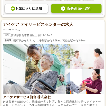
応募画面へ進む
お気に入り
に
追加
アイケア デイサービスセンターの求人
デイサービス
住所
宮城県仙台市若林区上飯田2-12-43
最寄駅
長町駅から2.4km、太子堂駅から2.5km、南仙台駅から3.5km
アイケアサービス仙台 株式会社
送迎業務がほぼなく、看護師が多く対応力豊かな医療体制を持つアイケアデ
イサービスセンターの住宅型有料老人ホームそらの苑では、職員が男女４：