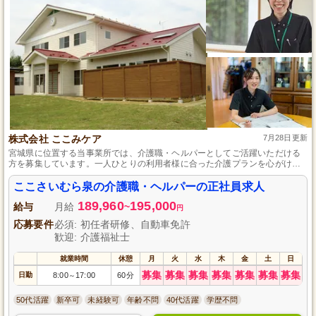
株式会社 ここみケア
7月28日更新
宮城県に位置する当事業所では、介護職・ヘルパーとしてご活躍いただける
方を募集しています。一人ひとりの利用者様に合った介護プランを心がけ、
日常生活の支援を行います。未経験者も歓迎し、充実した研修で成長をサポ
ート。手厚い福利厚生も魅力の一つです。あなたの温もりが利用者様の笑顔
ここさいむら泉の介護職・ヘルパーの正社員求人
を作り出し、やりがいを感じられる職場です。
189,960
195,000
給与
月給
~
円
応募要件
必須: 初任者研修、自動車免許
歓迎: 介護福祉士
就業時間
休憩
月
火
水
木
金
土
日
募集
募集
募集
募集
募集
募集
募集
日勤
8:00
17:00
60分
～
50代活躍
新卒可
未経験可
年齢不問
40代活躍
学歴不問