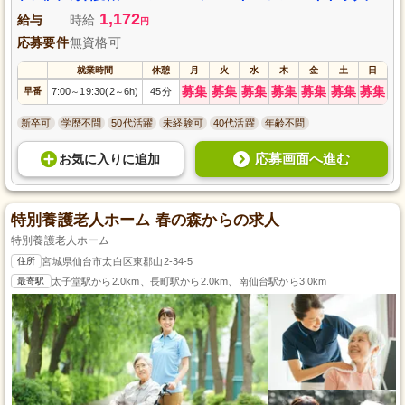
1,172
給与
時給
円
応募要件
無資格可
就業時間
休憩
月
火
水
木
金
土
日
募集
募集
募集
募集
募集
募集
募集
早番
7:00
19:30(2
6h)
45分
～
～
新卒可
学歴不問
50代活躍
未経験可
40代活躍
年齢不問
応募画面へ進む
お気に入り
に
追加
特別養護老人ホーム 春の森からの求人
特別養護老人ホーム
住所
宮城県仙台市太白区東郡山2-34-5
最寄駅
太子堂駅から2.0km、長町駅から2.0km、南仙台駅から3.0km