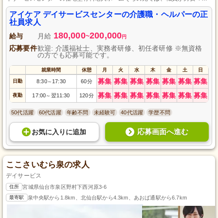
６のバランスで20代から70代まで幅広く在籍。介護職員の募集には経験や資
格よりも、やる気と思いやりが重視されます。
アイケア デイサービスセンターの介護職・ヘルパーの正
社員求人
180,000
200,000
給与
月給
~
円
応募要件
歓迎: 介護福祉士、実務者研修、初任者研修 ※無資格
の方でも応募可能です。
就業時間
休憩
月
火
水
木
金
土
日
募集
募集
募集
募集
募集
募集
募集
日勤
8:30
17:30
60分
～
募集
募集
募集
募集
募集
募集
募集
夜勤
17:00
翌11:30
120分
～
50代活躍
60代活躍
年齢不問
未経験可
40代活躍
学歴不問
応募画面へ進む
お気に入り
に
追加
ここさいむら泉の求人
デイサービス
住所
宮城県仙台市泉区野村下西河原3-6
最寄駅
泉中央駅から1.8km、北仙台駅から4.3km、あおば通駅から6.7km