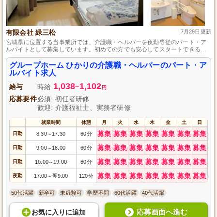
有限会社 緑三松
7月29日更新
宮城県に位置する当事業所では、介護職・ヘルパーを夜勤専従のパート・ア
ルバイトとして募集しています。初めての方でも安心してスタートできるよ
う、新人研修や定期的な勉強会があり、介護の基本をしっかりと学べます。
マイカー通勤が可能で駐車場も完備しているため、勤務後はお買い物や帰宅
グループホーム ひかりの介護職・ヘルパーのパート・ア
の際もスムーズです。
ルバイト求人
1,038
1,102
給与
時給
~
円
応募要件
必須: 初任者研修
歓迎: 介護福祉士、実務者研修
就業時間
休憩
月
火
水
木
金
土
日
募集
募集
募集
募集
募集
募集
募集
日勤
8:30
17:30
60分
～
募集
募集
募集
募集
募集
募集
募集
日勤
9:00
18:00
60分
～
募集
募集
募集
募集
募集
募集
募集
日勤
10:00
19:00
60分
～
募集
募集
募集
募集
募集
募集
募集
夜勤
17:00
翌9:00
120分
～
50代活躍
新卒可
未経験可
学歴不問
60代活躍
40代活躍
応募画面へ進む
お気に入り
に
追加