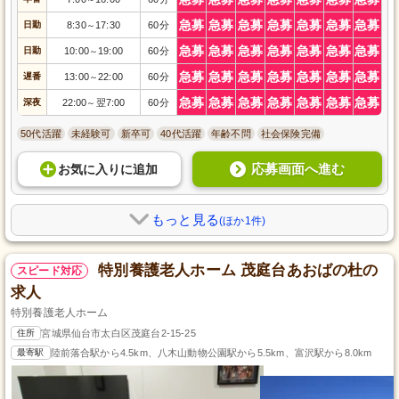
急募
急募
急募
急募
急募
急募
急募
日勤
8:30
17:30
60分
～
急募
急募
急募
急募
急募
急募
急募
日勤
10:00
19:00
60分
～
急募
急募
急募
急募
急募
急募
急募
遅番
13:00
22:00
60分
～
急募
急募
急募
急募
急募
急募
急募
深夜
22:00
翌7:00
60分
～
50代活躍
未経験可
新卒可
40代活躍
年齢不問
社会保険完備
応募画面へ進む
お気に入り
に
追加
もっと見る
(ほか1件)
特別養護老人ホーム 茂庭台あおばの杜の
スピード対応
求人
特別養護老人ホーム
住所
宮城県仙台市太白区茂庭台2-15-25
最寄駅
陸前落合駅から4.5km、八木山動物公園駅から5.5km、富沢駅から8.0km