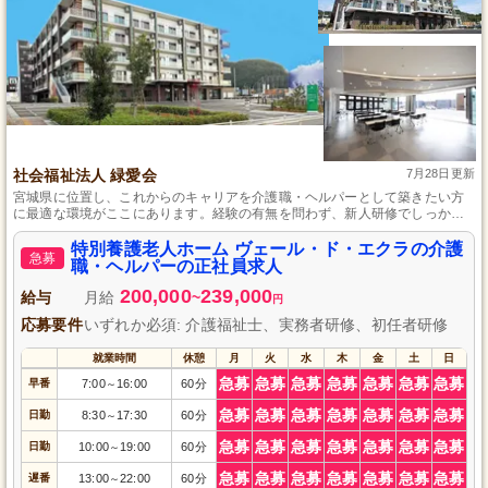
社会福祉法人 緑愛会
7月28日更新
宮城県に位置し、これからのキャリアを介護職・ヘルパーとして築きたい方
に最適な環境がここにあります。経験の有無を問わず、新人研修でしっかり
基礎から学べ、先輩職員が丁寧に指導するため、安心して業界の第一歩を踏
み出せます。また、資格取得への支援も充実しており、働きながら自身のス
特別養護老人ホーム ヴェール・ド・エクラの介護
急募
キルアップを図ることができる点も魅力です。
職・ヘルパーの正社員求人
200,000
239,000
給与
月給
~
円
応募要件
いずれか必須: 介護福祉士、実務者研修、初任者研修
就業時間
休憩
月
火
水
木
金
土
日
急募
急募
急募
急募
急募
急募
急募
早番
7:00
16:00
60分
～
急募
急募
急募
急募
急募
急募
急募
日勤
8:30
17:30
60分
～
急募
急募
急募
急募
急募
急募
急募
日勤
10:00
19:00
60分
～
急募
急募
急募
急募
急募
急募
急募
遅番
13:00
22:00
60分
～