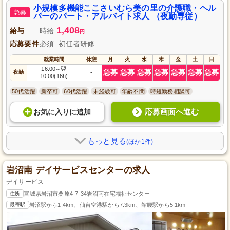
で、仕事とプライベートのバランスも保ちやすく、様々な年齢層のスタッフ
小規模多機能ここさいむら美の里の介護職・ヘル
急募
と協力しながら成長できる職場です。
パーのパート・アルバイト求人 （夜勤専従）
1,408
給与
時給
円
応募要件
必須: 初任者研修
就業時間
休憩
月
火
水
木
金
土
日
16:00
翌
～
急募
急募
急募
急募
急募
急募
急募
夜勤
-
10:00(16h)
50代活躍
新卒可
60代活躍
未経験可
年齢不問
時短勤務相談可
応募画面へ進む
お気に入り
に
追加
もっと見る
(ほか1件)
岩沼南 デイサービスセンターの求人
デイサービス
住所
宮城県岩沼市桑原4-7-34岩沼南在宅福祉センター
最寄駅
岩沼駅から1.4km、仙台空港駅から7.3km、館腰駅から5.1km