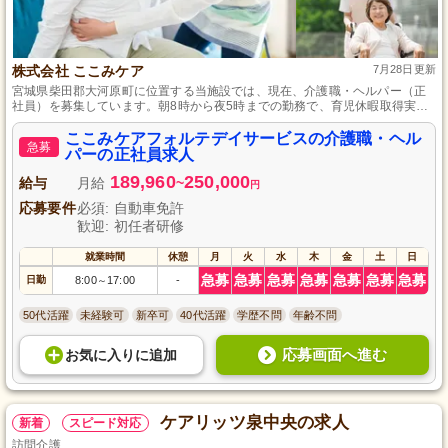
株式会社 ここみケア
7月28日更新
宮城県柴田郡大河原町に位置する当施設では、現在、介護職・ヘルパー（正
社員）を募集しています。朝8時から夜5時までの勤務で、育児休暇取得実績
もあり、子育て中の方も安心して働ける環境を整えております。資格をお持
ちの「社会福祉士」「介護福祉士」「社会福祉主事」の方、地域社会に貢献
ここみケアフォルテデイサービスの介護職・ヘル
急募
したい方のご応募をお待ちしております。
パーの正社員求人
189,960
250,000
給与
月給
~
円
応募要件
必須: 自動車免許
歓迎: 初任者研修
就業時間
休憩
月
火
水
木
金
土
日
急募
急募
急募
急募
急募
急募
急募
日勤
8:00
17:00
-
～
50代活躍
未経験可
新卒可
40代活躍
学歴不問
年齢不問
応募画面へ進む
お気に入り
に
追加
ケアリッツ泉中央の求人
新着
スピード対応
訪問介護