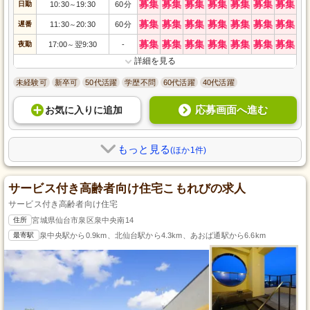
募集
募集
募集
募集
募集
募集
募集
日勤
10:30
19:30
60分
～
募集
募集
募集
募集
募集
募集
募集
遅番
11:30
20:30
60分
～
募集
募集
募集
募集
募集
募集
募集
夜勤
17:00
翌9:30
-
～
詳細を見る
未経験可
新卒可
50代活躍
学歴不問
60代活躍
40代活躍
応募画面へ進む
お気に入り
に
追加
もっと見る
(ほか1件)
サービス付き高齢者向け住宅こもれびの求人
サービス付き高齢者向け住宅
住所
宮城県仙台市泉区泉中央南14
最寄駅
泉中央駅から0.9km、北仙台駅から4.3km、あおば通駅から6.6km