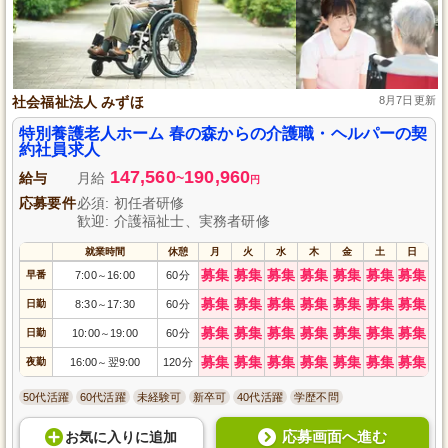
社会福祉法人 みずほ
8月7日更新
特別養護老人ホーム 春の森からの介護職・ヘルパーの契
約社員求人
147,560
190,960
給与
月給
~
円
応募要件
必須: 初任者研修
歓迎: 介護福祉士、実務者研修
就業時間
休憩
月
火
水
木
金
土
日
募集
募集
募集
募集
募集
募集
募集
早番
7:00
16:00
60分
～
募集
募集
募集
募集
募集
募集
募集
日勤
8:30
17:30
60分
～
募集
募集
募集
募集
募集
募集
募集
日勤
10:00
19:00
60分
～
募集
募集
募集
募集
募集
募集
募集
夜勤
16:00
翌9:00
120分
～
50代活躍
60代活躍
未経験可
新卒可
40代活躍
学歴不問
応募画面へ進む
お気に入り
に
追加