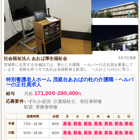
社会福祉法人 あおば厚生福祉会
8月7日更新
宮城県に位置する当施設では、新たに介護職・ヘルパーの正社員を募集して
います。資格を持つ方であれば未経験者も歓迎し、一人ひとりの心に寄り添
ったサービスを提供するチームの一員としてご活躍いただけます。新しい仕
事で地域社会に貢献したい方には最適な職場です。
特別養護老人ホーム 茂庭台あおばの杜の介護職・ヘルパ
ーの正社員求人
171,000
280,400
給与
月給
~
円
応募要件
いずれか必須: 介護福祉士、初任者研修
歓迎: 実務者研修
就業時間
休憩
月
火
水
木
金
土
日
募集
募集
募集
募集
募集
募集
募集
早番
7:00
16:00
60分
～
募集
募集
募集
募集
募集
募集
募集
日勤
9:00
18:00
60分
～