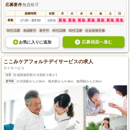
応募要件
無資格可
就業時間
休憩
月
火
水
木
金
土
日
募集
募集
募集
募集
募集
募集
募集
夜勤
17:00
翌9:00
120分
～
50代活躍
未経験可
新卒可
40代活躍
60代活躍
社会保険完備
応募画面へ進む
お気に入り
に
追加
ここみケアフォルテデイサービスの求人
デイサービス
住所
宮城県柴田郡大河原町小島2-1
最寄駅
大河原駅から2.0km、槻木駅から6.4km、船岡駅から2.6km