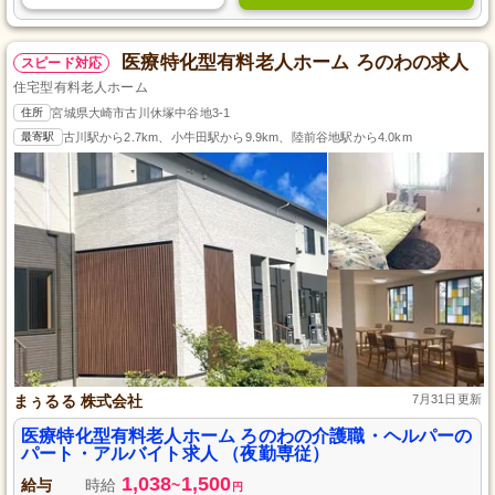
医療特化型有料老人ホーム ろのわの求人
スピード対応
住宅型有料老人ホーム
住所
宮城県大崎市古川休塚中谷地3-1
最寄駅
古川駅から2.7km、小牛田駅から9.9km、陸前谷地駅から4.0km
まぅるる 株式会社
7月31日更新
医療特化型有料老人ホーム ろのわの介護職・ヘルパーの
パート・アルバイト求人 （夜勤専従）
1,038
1,500
給与
時給
~
円