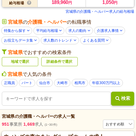
189,960
1,050
円
円
給与相場
宮城県の介護職・ヘルパー求人の給与相場
宮城県
の
介護職・ヘルパー
の転職事情
特集から探す
平均給与相場
求人の動向
介護求人事情
お役立ちデータ集
求人数のトレンド
よくある質問
宮城県
でおすすめの検索条件
地域で選択
詳細条件で選択
宮城県
で人気の条件
正職員
パート
仙台市
大崎市
相馬市
年収300万円以上
検索
宮城県
の
介護職・ヘルパー
の求人一覧
951
事業所
1,669
求人
おすすめ順
(1~30件)