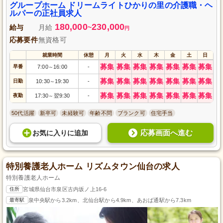
つ一緒に働いてみませんか。
グループホーム ドリームライトひかりの里の介護職・ヘ
ルパーの正社員求人
180,000
230,000
給与
月給
~
円
応募要件
無資格可
就業時間
休憩
月
火
水
木
金
土
日
募集
募集
募集
募集
募集
募集
募集
早番
7:00
16:00
-
～
募集
募集
募集
募集
募集
募集
募集
日勤
10:30
19:30
-
～
募集
募集
募集
募集
募集
募集
募集
夜勤
17:30
翌9:30
-
～
50代活躍
新卒可
未経験可
年齢不問
ブランク可
住宅手当
応募画面へ進む
お気に入り
に
追加
特別養護老人ホーム リズムタウン仙台の求人
特別養護老人ホーム
住所
宮城県仙台市泉区古内坂ノ上16-6
最寄駅
泉中央駅から3.2km、北仙台駅から4.9km、あおば通駅から7.3km