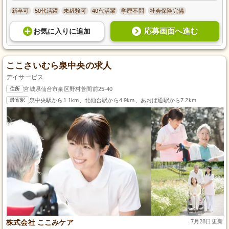
新卒可
50代活躍
未経験可
40代活躍
学歴不問
社会保険完備
応募画面へ進む
お気に入り
に
追加
ここさいむら泉中央の求人
デイサービス
住所
宮城県仙台市泉区野村菅間前25-40
最寄駅
泉中央駅から1.1km、北仙台駅から4.9km、あおば通駅から7.2km
株式会社 ここみケア
7月28日更新