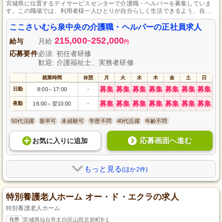
宮城県に位置するデイサービスセンターで介護職・ヘルパーを募集していま
す。この職場では、利用者様一人ひとりが自分らしく生活できるよう、自立
支援に注力し、日々の生活介助やレクリエーション提供に取り組んでいま
す。未経験の方も大歓迎で、運転免許さえあれば応募可能です。資格取得の
ここさいむら泉中央の介護職・ヘルパーの正社員求人
ための支援制度や充実した研修制度を利用して、一緒に成長していきましょ
215,000
252,000
う。
給与
月給
~
円
応募要件
必須: 初任者研修
歓迎: 介護福祉士、実務者研修
就業時間
休憩
月
火
水
木
金
土
日
募集
募集
募集
募集
募集
募集
募集
日勤
8:00
17:00
-
～
募集
募集
募集
募集
募集
募集
募集
夜勤
16:00
翌10:00
-
～
50代活躍
新卒可
未経験可
学歴不問
40代活躍
年齢不問
応募画面へ進む
お気に入り
に
追加
もっと見る
(ほか2件)
特別養護老人ホーム オー・ド・エクラの求人
特別養護老人ホーム
住所
宮城県仙台市太白区山田北前町8-1