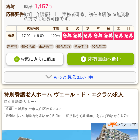
1,157
給与
時給
円
応募要件
歓迎: 介護福祉士、実務者研修、初任者研修 ※無資格
の方でも応募可能です。
就業時間
休憩
月
火
水
木
金
土
日
急募
急募
急募
急募
急募
急募
急募
夜勤
17:00
翌9:00
120分
～
新卒可
50代活躍
未経験可
60代活躍
学歴不問
40代活躍
応募画面へ進む
お気に入り
に
追加
もっと見る
(ほか1件)
特別養護老人ホーム ヴェール・ド・エクラの求人
特別養護老人ホーム
住所
宮城県仙台市太白区茂庭2-3-21
最寄駅
八木山動物公園駅から5.0km、富沢駅から6.9km、あおば通駅から8.7km
パノラマ