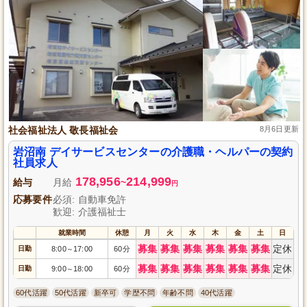
社会福祉法人 敬長福祉会
8月6日更新
岩沼南 デイサービスセンターの介護職・ヘルパーの契約
社員求人
178,956
214,999
給与
月給
~
円
応募要件
必須: 自動車免許
歓迎: 介護福祉士
就業時間
休憩
月
火
水
木
金
土
日
募集
募集
募集
募集
募集
募集
定休
日勤
8:00
17:00
60分
～
募集
募集
募集
募集
募集
募集
定休
日勤
9:00
18:00
60分
～
60代活躍
50代活躍
新卒可
学歴不問
年齢不問
40代活躍