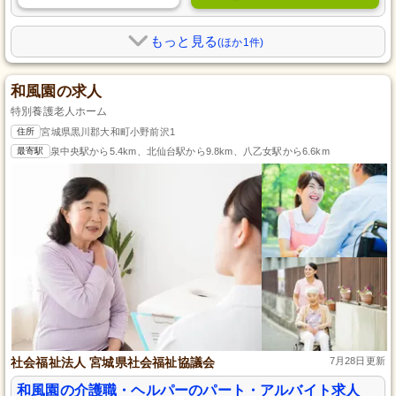
もっと見る
(ほか1件)
和風園の求人
特別養護老人ホーム
住所
宮城県黒川郡大和町小野前沢1
最寄駅
泉中央駅から5.4km、北仙台駅から9.8km、八乙女駅から6.6km
社会福祉法人 宮城県社会福祉協議会
7月28日更新
和風園の介護職・ヘルパーのパート・アルバイト求人