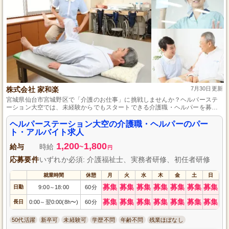
株式会社 家和楽
7月30日更新
宮城県仙台市宮城野区で「介護のお仕事」に挑戦しませんか？ヘルパーステ
ーション大空では、未経験からでもスタートできる介護職・ヘルパーを募集
中。初任者研修と運転免許証があれば、あなたも地域の利用者様の自立と快
適な生活をサポートできる素晴らしい環境です。パート・アルバイトとして
ヘルパーステーション大空の介護職・ヘルパーのパー
柔軟な働き方ができ、あなたの成長をしっかり支援します。あなたの人生経
ト・アルバイト求人
験を活かして、思いやりのある介護を提供してください。
1,200
1,800
給与
時給
~
円
応募要件
いずれか必須: 介護福祉士、実務者研修、初任者研修
就業時間
休憩
月
火
水
木
金
土
日
募集
募集
募集
募集
募集
募集
募集
日勤
9:00
18:00
60分
～
募集
募集
募集
募集
募集
募集
募集
長日
0:00
翌0:00(8h〜)
60分
～
50代活躍
新卒可
未経験可
学歴不問
年齢不問
残業ほぼなし