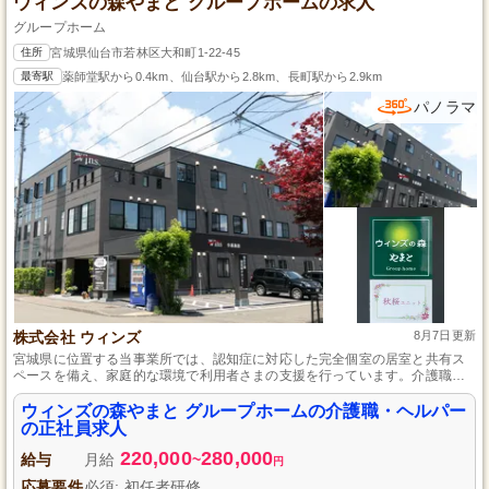
ウィンズの森やまと グループホームの求人
グループホーム
住所
宮城県仙台市若林区大和町1-22-45
最寄駅
薬師堂駅から0.4km、仙台駅から2.8km、長町駅から2.9km
パノラマ
株式会社 ウィンズ
8月7日更新
宮城県に位置する当事業所では、認知症に対応した完全個室の居室と共有ス
ペースを備え、家庭的な環境で利用者さまの支援を行っています。介護職・
ヘルパーとして、利用者さまの身体介助や生活支援、レクリエーション補助
を通じて、認知症症状の緩和や回復を支援し、信頼関係を築くやりがいのあ
ウィンズの森やまと グループホームの介護職・ヘルパー
る仕事です。普通自動車免許と介護職員初任者研修をお持ちなら、実務未経
の正社員求人
験でも歓迎し、充実した研修プログラムでスキルアップが可能です。
220,000
280,000
給与
月給
~
円
応募要件
必須: 初任者研修