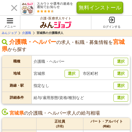
スカウトや選考の連絡を
無料インストール
通知でお知らせ
介護･医療求人サイト
メニュー
ログインする
みんジョブ
介護職
宮城県の介護職求人
介護職・ヘルパー
宮城
の求人・転職・募集情報を
県
から探す
職種
介護職・ヘルパー
選択
地域
宮城県
選択
市区町村
選択
路線・駅
指定なし
選択
詳細条件
給与/雇用形態/資格/種別など
選択
宮城県
の介護職・ヘルパー求人の給与相場
正社員
パート・アルバイト
(月収)
(時給)