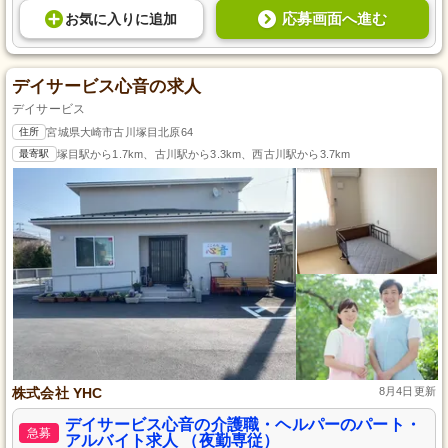
応募画面へ進む
お気に入り
に
追加
デイサービス心音の求人
デイサービス
住所
宮城県大崎市古川塚目北原64
最寄駅
塚目駅から1.7km、古川駅から3.3km、西古川駅から3.7km
株式会社 YHC
8月4日更新
デイサービス心音の介護職・ヘルパーのパート・
急募
アルバイト求人 （夜勤専従）