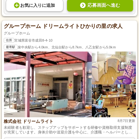
応募画面へ進む
お気に入り
に
追加
グループホーム ドリームライトひかりの里の求人
グループホーム
住所
宮城県富谷市成田8-4-10
最寄駅
泉中央駅から4.0km、北仙台駅から8.7km、八乙女駅から5.0km
株式会社 ドリームライト
8月7日更新
未経験者も歓迎し、ステップアップをサポートする研修や資格取得支援制度
が充実しています。身体介助や送迎介護を中心に、介護職・ヘルパーとして
やりがいを感じながら働けます。宮城県にある当施設で、メリハリをつけつ