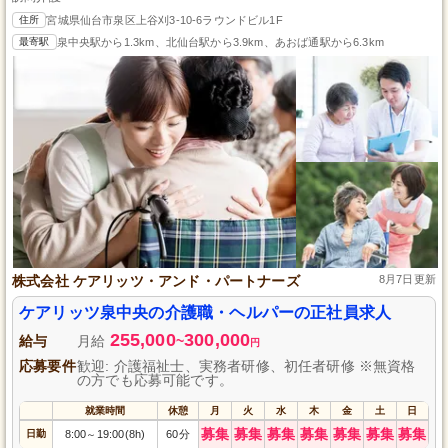
住所
宮城県仙台市泉区上谷刈3-10-6ラウンドビル1F
最寄駅
泉中央駅から1.3km、北仙台駅から3.9km、あおば通駅から6.3km
株式会社 ケアリッツ・アンド・パートナーズ
8月7日更新
ケアリッツ泉中央の介護職・ヘルパーの正社員求人
255,000
300,000
給与
月給
~
円
応募要件
歓迎: 介護福祉士、実務者研修、初任者研修 ※無資格
の方でも応募可能です。
就業時間
休憩
月
火
水
木
金
土
日
募集
募集
募集
募集
募集
募集
募集
日勤
8:00
19:00(8h)
60分
～