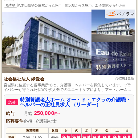
最寄駅
八木山動物公園駅から2.6km、富沢駅から3.6km、太子堂駅から4.6km
パノラマ
社会福祉法人 緑愛会
7月28日更新
宮城県に位置する当事業所では、介護職・ヘルパーを募集しています。プラ
イバシーが守られた個室や少人数でのユニットケアにより、アットホームな
雰囲気を大事にしており、医療的ケアが必要な利用者さまにも専門職による
リハビリテーションを提供しています。介護福祉士の資格と経験をお持ちの
特別養護老人ホーム オー・ド・エクラの介護職・
急募
方であれば、充実した研修制度とマンツーマン指導で安心して仕事を始めら
ヘルパーの正社員求人 （リーダー）
れます。
250,000
給与
月給
~
円
応募要件
必須: 介護福祉士
就業時間
休憩
月
火
水
木
金
土
日
急募
急募
急募
急募
急募
急募
急募
早番
7:00
16:00
60分
～