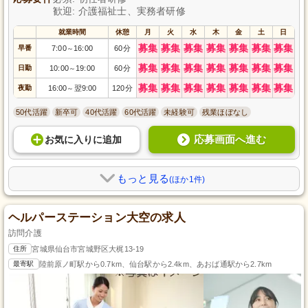
歓迎: 介護福祉士、実務者研修
就業時間
休憩
月
火
水
木
金
土
日
募集
募集
募集
募集
募集
募集
募集
早番
7:00
16:00
60分
～
募集
募集
募集
募集
募集
募集
募集
日勤
10:00
19:00
60分
～
募集
募集
募集
募集
募集
募集
募集
夜勤
16:00
翌9:00
120分
～
50代活躍
新卒可
40代活躍
60代活躍
未経験可
残業ほぼなし
応募画面へ進む
お気に入り
に
追加
もっと見る
(ほか1件)
ヘルパーステーション大空の求人
訪問介護
住所
宮城県仙台市宮城野区大梶13-19
最寄駅
陸前原ノ町駅から0.7km、仙台駅から2.4km、あおば通駅から2.7km