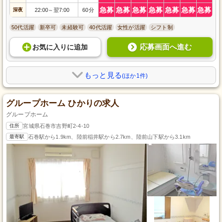
急募
急募
急募
急募
急募
急募
急募
深夜
22:00
翌7:00
60分
～
50代活躍
新卒可
未経験可
40代活躍
女性が活躍
シフト制
応募画面へ進む
お気に入り
に
追加
もっと見る
(ほか1件)
グループホーム ひかりの求人
グループホーム
住所
宮城県石巻市吉野町2-4-10
最寄駅
石巻駅から1.9km、陸前稲井駅から2.7km、陸前山下駅から3.1km