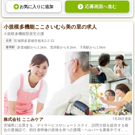
応募画面へ進む
お気に入り
に
追加
小規模多機能ここさいむら美の里の求人
小規模多機能型居宅介護
住所
宮城県多賀城市桜木2-2-21
最寄駅
多賀城駅から1.1km、荒井駅から8.1km、下馬駅から1.5km
株式会社 ここみケア
7月28日更新
宮城県に位置する、デイサービスやショートステイ、訪問介助を提供する複
合介護施設で、初任者研修の資格を持つ介護職・ヘルパーを募集中です。明
るく穏やかな環境で、質の高いケアを提供しています。マイカー通勤可能