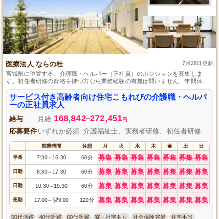
医療法人 ならの杜
7月28日更新
宮城県に位置する、介護職・ヘルパー（正社員）のポジションを募集しま
す。初任者研修の資格を持つ方なら業務経験の有無は問いません。年間休日
が112日と多く、社会保険完備、年2回の賞与支給と、安定した待遇でワーク
ライフバランスを重視した働き方が可能です。さまざまなライフステージを
サービス付き高齢者向け住宅こもれびの介護職・ヘルパ
支える複合施設で、一緒に入居者さまの充実した日々を支援しませんか。
ーの正社員求人
168,842
272,451
給与
月給
~
円
応募要件
いずれか必須: 介護福祉士、実務者研修、初任者研修
就業時間
休憩
月
火
水
木
金
土
日
募集
募集
募集
募集
募集
募集
募集
早番
7:30
16:30
60分
～
募集
募集
募集
募集
募集
募集
募集
日勤
8:30
17:30
60分
～
募集
募集
募集
募集
募集
募集
募集
日勤
10:30
19:30
60分
～
募集
募集
募集
募集
募集
募集
募集
夜勤
17:00
翌9:00
120分
～
50代活躍
40代活躍
60代活躍
寮・社宅あり
社会保険完備
住宅手当