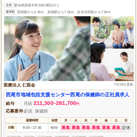
住所
愛知県西尾市寄住町洲田20-1
最寄駅
西尾駅から0.3km、碧南駅から7.0km、吉良吉田駅から7.9km
医療法人 仁医会
7月28日更新
西尾市地域包括支援センター西尾の保健師の正社員求人
211,300
281,700
給与
月給
~
円
応募要件
必須: 保健師
就業時間
休憩
月
火
水
木
金
土
日
募集
募集
募集
募集
募集
募集
定休
日勤
8:30
17:30
60分
～