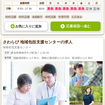
就業時間
休憩
月
火
水
木
金
土
日
募集
募集
募集
募集
募集
定休
定休
日勤
8:30
17:30
60分
～
50代活躍
60代活躍
未経験可
40代活躍
学歴不問
土日休み
応募画面へ進む
お気に入り
に
追加
さわらび 地域包括支援センターの求人
地域包括支援センター
住所
愛知県豊橋市牛川町浪ノ上25-20
最寄駅
競輪場前駅から2.4km、運動公園前駅から3.1km、駅前駅から4.4km