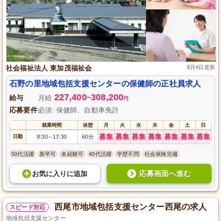
社会福祉法人 東加茂福祉会
8月4日更新
石野の里地域包括支援センターの保健師の正社員求人
227,400
308,200
給与
月給
~
円
応募要件
必須: 保健師、自動車免許
就業時間
休憩
月
火
水
木
金
土
日
募集
募集
募集
募集
募集
募集
募集
日勤
8:30
17:30
60分
～
50代活躍
新卒可
未経験可
40代活躍
学歴不問
社会保険完備
応募画面へ進む
お気に入り
に
追加
西尾市地域包括支援センター西尾の求人
スピード対応
地域包括支援センター