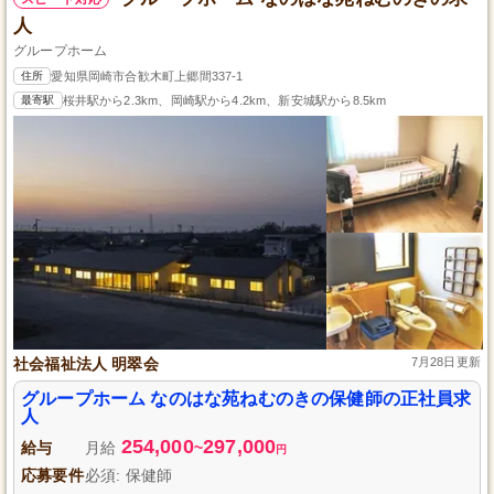
人
グループホーム
住所
愛知県岡崎市合歓木町上郷間337-1
最寄駅
桜井駅から2.3km、岡崎駅から4.2km、新安城駅から8.5km
社会福祉法人 明翠会
7月28日更新
グループホーム なのはな苑ねむのきの保健師の正社員求
人
254,000
297,000
給与
月給
~
円
応募要件
必須: 保健師