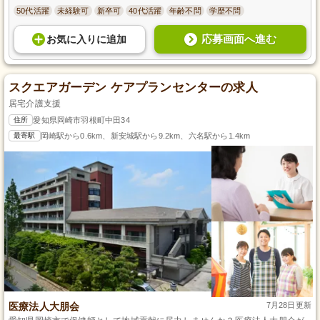
50代活躍
未経験可
新卒可
40代活躍
年齢不問
学歴不問
応募画面へ進む
お気に入り
に
追加
スクエアガーデン ケアプランセンターの求人
居宅介護支援
住所
愛知県岡崎市羽根町中田34
最寄駅
岡崎駅から0.6km、新安城駅から9.2km、六名駅から1.4km
医療法人大朋会
7月28日更新