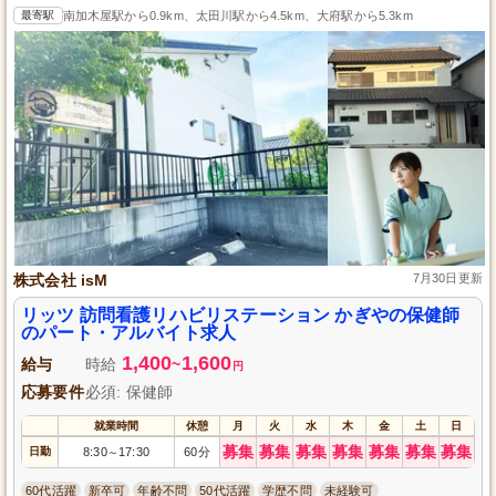
最寄駅
南加木屋駅から0.9km、太田川駅から4.5km、大府駅から5.3km
株式会社 isM
7月30日更新
リッツ 訪問看護リハビリステーション かぎやの保健師
のパート・アルバイト求人
1,400
1,600
給与
時給
~
円
応募要件
必須: 保健師
就業時間
休憩
月
火
水
木
金
土
日
募集
募集
募集
募集
募集
募集
募集
日勤
8:30
17:30
60分
～
60代活躍
新卒可
年齢不問
50代活躍
学歴不問
未経験可