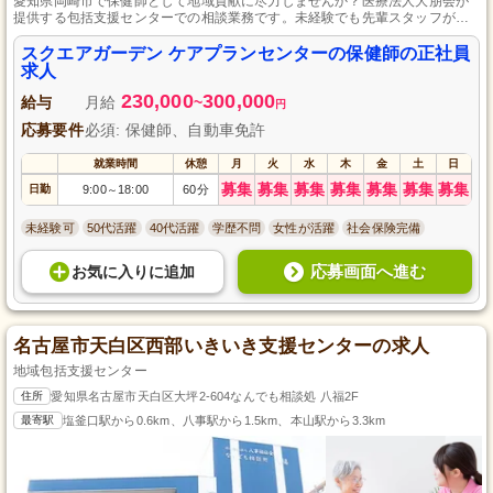
愛知県岡崎市で保健師として地域貢献に尽力しませんか？医療法人大朋会が
提供する包括支援センターでの相談業務です。未経験でも先輩スタッフがサ
ポートし、成長をバックアップします。地域の健康を守る重要な役割を担
い、充実した研修制度とともに安定した正社員としてのキャリアを築きまし
スクエアガーデン ケアプランセンターの保健師の正社員
ょう。あなたの専門性を活かし、私たちと共に新たな挑戦を始めませんか？
求人
230,000
300,000
給与
月給
~
円
応募要件
必須: 保健師、自動車免許
就業時間
休憩
月
火
水
木
金
土
日
募集
募集
募集
募集
募集
募集
募集
日勤
9:00
18:00
60分
～
未経験可
50代活躍
40代活躍
学歴不問
女性が活躍
社会保険完備
応募画面へ進む
お気に入り
に
追加
名古屋市天白区西部いきいき支援センターの求人
地域包括支援センター
住所
愛知県名古屋市天白区大坪2-604なんでも相談処 八福2F
最寄駅
塩釜口駅から0.6km、八事駅から1.5km、本山駅から3.3km