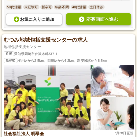
50代活躍
未経験可
新卒可
年齢不問
40代活躍
土日休み
応募画面へ進む
お気に入り
に
追加
むつみ地域包括支援センターの求人
地域包括支援センター
住所
愛知県岡崎市合歓木町337-1
最寄駅
桜井駅から2.5km、岡崎駅から4.2km、新安城駅から8.8km
社会福祉法人 明翠会
7月28日更新