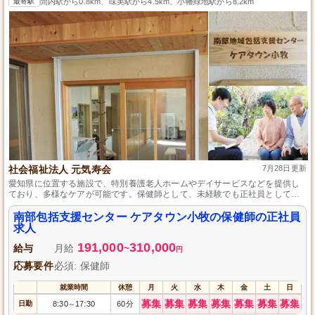
最寄駅
間内駅から0.8km、味美駅から4.5km、小幡緑地駅から8.2km
社会福祉法人 元気寿会
7月28日更新
愛知県に位置する施設で、特別養護老人ホームやデイサービスなどを提供し
ており、多様なケアが可能です。保健師として、未経験でも正社員として迎
え、総合相談支援や権利擁護など充実した業務を行っていただきます。扶養
手当から住宅手当まで、職員のサポート体制も整っており、ご利用者さまと
南部包括支援センター ケアタウン小牧の保健師の正社員
職員双方の満足度を大切にしています。
求人
191,000
310,000
給与
月給
~
円
応募要件
必須: 保健師
就業時間
休憩
月
火
水
木
金
土
日
募集
募集
募集
募集
募集
募集
募集
日勤
8:30
17:30
60分
～