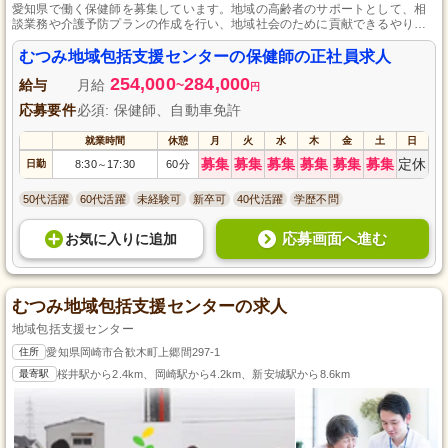
愛知県で働く保健師を募集しています。地域の高齢者のサポートとして、相
談業務や介護予防プランの作成を行い、地域社会のために貢献できるやりが
いのある職場です。未経験の方でも安心してスタートできる環境で、自動車
免許と保健師資格があれば応募可能です。地域の高齢者を支え、その家族ま
むつみ地域包括支援センターの保健師の正社員求人
で幅広い支援を行う仕事に興味のある方、ぜひご応募ください。
254,000
284,000
給与
月給
~
円
応募要件
必須: 保健師、自動車免許
就業時間
休憩
月
火
水
木
金
土
日
募集
募集
募集
募集
募集
募集
定休
日勤
8:30
17:30
60分
～
50代活躍
60代活躍
未経験可
新卒可
40代活躍
学歴不問
応募画面へ進む
お気に入り
に
追加
むつみ地域包括支援センターの求人
地域包括支援センター
住所
愛知県岡崎市合歓木町上郷間297-1
最寄駅
桜井駅から2.4km、岡崎駅から4.2km、新安城駅から8.6km