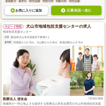
未経験可
新卒可
40代活躍
学歴不問
年齢不問
50代活躍
応募画面へ進む
お気に入り
に
追加
犬山市地域包括支援センターの求人
スピード対応
地域包括支援センター
住所
愛知県犬山市羽黒新田下蝉屋7-1
最寄駅
羽黒駅から0.7km、犬山駅から3.8km、新鵜沼駅から5.7km
医療法人 啓友会
7月28日更新
保健師が一同心地よさを提供する医療法人啓友会運営の犬山市地域包括支援