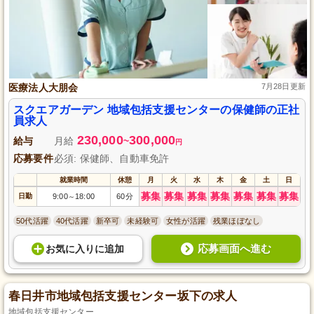
医療法人大朋会
7月28日更新
スクエアガーデン 地域包括支援センターの保健師の正社
員求人
230,000
300,000
給与
月給
~
円
応募要件
必須: 保健師、自動車免許
就業時間
休憩
月
火
水
木
金
土
日
募集
募集
募集
募集
募集
募集
募集
日勤
9:00
18:00
60分
～
50代活躍
40代活躍
新卒可
未経験可
女性が活躍
残業ほぼなし
応募画面へ進む
お気に入り
に
追加
春日井市地域包括支援センター坂下の求人
地域包括支援センター