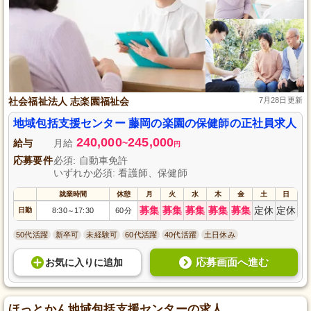
社会福祉法人 志楽園福祉会
7月28日更新
地域包括支援センター 藤岡の楽園の保健師の正社員求人
240,000
245,000
給与
月給
~
円
応募要件
必須: 自動車免許
いずれか必須: 看護師、保健師
就業時間
休憩
月
火
水
木
金
土
日
募集
募集
募集
募集
募集
定休
定休
日勤
8:30
17:30
60分
～
50代活躍
新卒可
未経験可
60代活躍
40代活躍
土日休み
応募画面へ進む
お気に入り
に
追加
ほっとかん地域包括支援センターの求人