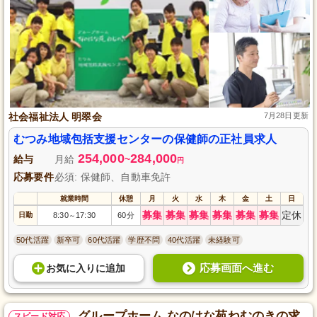
社会福祉法人 明翠会
7月28日更新
むつみ地域包括支援センターの保健師の正社員求人
254,000
284,000
給与
月給
~
円
応募要件
必須: 保健師、自動車免許
就業時間
休憩
月
火
水
木
金
土
日
募集
募集
募集
募集
募集
募集
定休
日勤
8:30
17:30
60分
～
50代活躍
新卒可
60代活躍
学歴不問
40代活躍
未経験可
応募画面へ進む
お気に入り
に
追加
グループホーム なのはな苑ねむのきの求
スピード対応