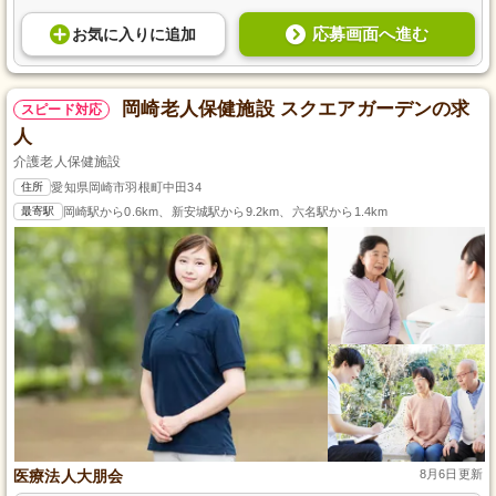
応募画面へ進む
お気に入り
に
追加
岡崎老人保健施設 スクエアガーデンの求
スピード対応
人
介護老人保健施設
住所
愛知県岡崎市羽根町中田34
最寄駅
岡崎駅から0.6km、新安城駅から9.2km、六名駅から1.4km
医療法人大朋会
8月6日更新