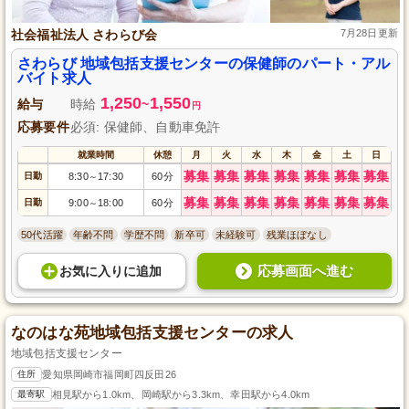
社会福祉法人 さわらび会
7月28日更新
さわらび 地域包括支援センターの保健師のパート・アル
バイト求人
1,250
1,550
給与
時給
~
円
応募要件
必須: 保健師、自動車免許
就業時間
休憩
月
火
水
木
金
土
日
募集
募集
募集
募集
募集
募集
募集
日勤
8:30
17:30
60分
～
募集
募集
募集
募集
募集
募集
募集
日勤
9:00
18:00
60分
～
50代活躍
年齢不問
学歴不問
新卒可
未経験可
残業ほぼなし
応募画面へ進む
お気に入り
に
追加
なのはな苑地域包括支援センターの求人
地域包括支援センター
住所
愛知県岡崎市福岡町四反田26
最寄駅
相見駅から1.0km、岡崎駅から3.3km、幸田駅から4.0km