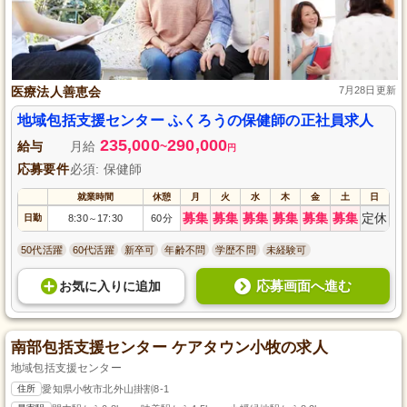
医療法人善恵会
7月28日更新
地域包括支援センター ふくろうの保健師の正社員求人
235,000
290,000
給与
月給
~
円
応募要件
必須: 保健師
就業時間
休憩
月
火
水
木
金
土
日
募集
募集
募集
募集
募集
募集
定休
日勤
8:30
17:30
60分
～
50代活躍
60代活躍
新卒可
年齢不問
学歴不問
未経験可
応募画面へ進む
お気に入り
に
追加
南部包括支援センター ケアタウン小牧の求人
地域包括支援センター
住所
愛知県小牧市北外山掛割8-1