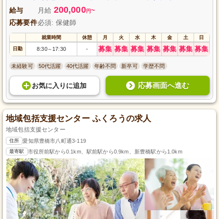
200,000
給与
月給
~
円
応募要件
必須: 保健師
就業時間
休憩
月
火
水
木
金
土
日
募集
募集
募集
募集
募集
募集
募集
日勤
8:30
17:30
-
～
未経験可
50代活躍
40代活躍
年齢不問
新卒可
学歴不問
応募画面へ進む
お気に入り
に
追加
地域包括支援センター ふくろうの求人
地域包括支援センター
住所
愛知県豊橋市八町通3-119
最寄駅
市役所前駅から0.1km、駅前駅から0.9km、新豊橋駅から1.0km