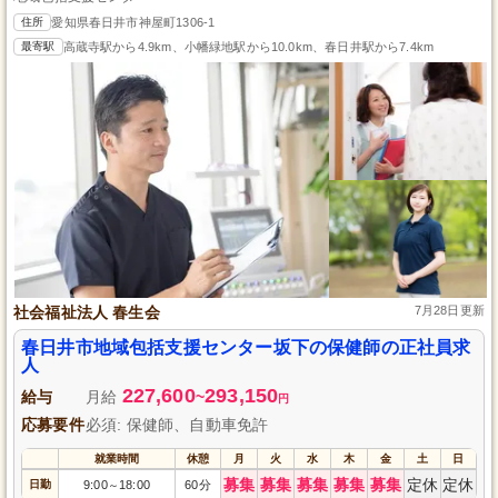
住所
愛知県春日井市神屋町1306-1
最寄駅
高蔵寺駅から4.9km、小幡緑地駅から10.0km、春日井駅から7.4km
社会福祉法人 春生会
7月28日更新
春日井市地域包括支援センター坂下の保健師の正社員求
人
227,600
293,150
給与
月給
~
円
応募要件
必須: 保健師、自動車免許
就業時間
休憩
月
火
水
木
金
土
日
募集
募集
募集
募集
募集
定休
定休
日勤
9:00
18:00
60分
～