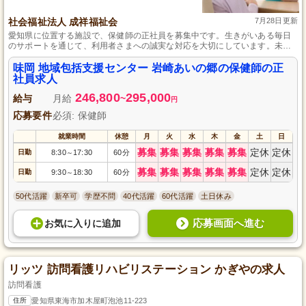
社会福祉法人 成祥福祉会
7月28日更新
愛知県に位置する施設で、保健師の正社員を募集中です。生きがいある毎日
のサポートを通じて、利用者さまへの誠実な対応を大切にしています。未経
験から資格を活かして始めることができ、賞与年2回、昇給や各種手当も充実
しているため、やる気を持って長期的に務めることが可能です。年間休日112
味岡 地域包括支援センター 岩崎あいの郷の保健師の正
日で、仕事とプライベートとのバランスも取りやすい環境を提供していま
社員求人
す。
246,800
295,000
給与
月給
~
円
応募要件
必須: 保健師
就業時間
休憩
月
火
水
木
金
土
日
募集
募集
募集
募集
募集
定休
定休
日勤
8:30
17:30
60分
～
募集
募集
募集
募集
募集
定休
定休
日勤
9:30
18:30
60分
～
50代活躍
新卒可
学歴不問
40代活躍
60代活躍
土日休み
応募画面へ進む
お気に入り
に
追加
リッツ 訪問看護リハビリステーション かぎやの求人
訪問看護
住所
愛知県東海市加木屋町泡池11-223