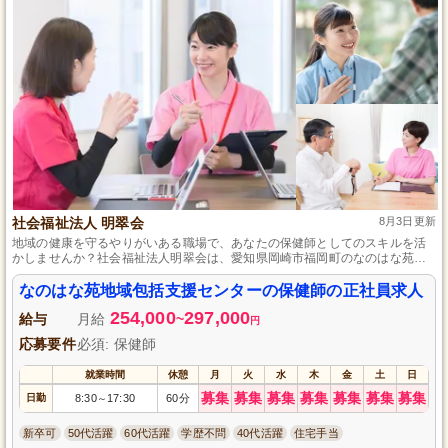
社会福祉法人 明翠会
8月3日更新
地域の健康を守るやりがいある職場で、あなたの保健師としてのスキルを活
かしませんか？社会福祉法人明翠会は、愛知県岡崎市福岡町のなのはな苑地
域包括支援センターで保健師を募集しています。地域住民の健康支援や予防
活動を行い、関係機関と協力しながら、地域包括型ケアを提供する重要な役
なのはな苑地域包括支援センターの保健師の正社員求人
割を担います。正社員として安定した職場環境を提供し、経験豊富な保健師
254,000
297,000
を歓迎します。地域のプロフェッショナルとして共に成長しましょう。
給与
月給
~
円
応募要件
必須: 保健師
就業時間
休憩
月
火
水
木
金
土
日
募集
募集
募集
募集
募集
募集
募集
日勤
8:30
17:30
60分
～
新卒可
50代活躍
60代活躍
学歴不問
40代活躍
住宅手当