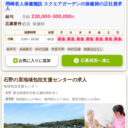
岡崎老人保健施設 スクエアガーデンの保健師の正社員求
人
230,000
300,000
給与
月給
~
円
応募要件
必須: 保健師
就業時間
休憩
月
火
水
木
金
土
日
募集
募集
募集
募集
募集
募集
募集
日勤
9:00
18:00
60分
～
新卒可
未経験可
50代活躍
学歴不問
40代活躍
残業ほぼなし
応募画面へ進む
お気に入り
に
追加
石野の里地域包括支援センターの求人
地域包括支援センター
住所
愛知県豊田市東広瀬町神田26-1
最寄駅
猿投駅から4.8km、梅坪駅から7.6km、豊田市駅から9.0km