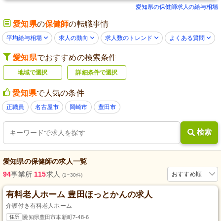
愛知県の保健師求人の給与相場
愛知県
の
保健師
の転職事情
平均給与相場
求人の動向
求人数のトレンド
よくある質問
愛知県
でおすすめの検索条件
地域で選択
詳細条件で選択
愛知県
で人気の条件
正職員
名古屋市
岡崎市
豊田市
検索
愛知県
の
保健師
の求人一覧
94
事業所
115
求人
おすすめ順
(1~30件)
有料老人ホーム 豊田ほっとかんの求人
介護付き有料老人ホーム
住所
愛知県豊田市本新町7-48-6