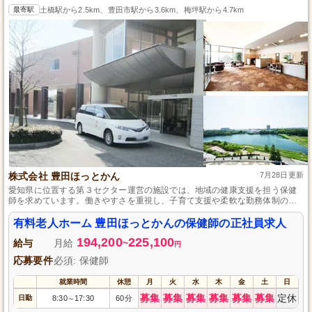
最寄駅
土橋駅から2.5km、豊田市駅から3.6km、梅坪駅から4.7km
株式会社 豊田ほっとかん
7月28日更新
愛知県に位置する第３セクター運営の施設では、地域の健康支援を担う保健
師を求めています。働きやすさを重視し、子育て支援や柔軟な勤務体制の整
備に努めており、各種健康指導業務であなたの力を活かせる場を提供しま
す。職場環境の充実が魅力の愛知県で、保健師として地域に貢献してみませ
有料老人ホーム 豊田ほっとかんの保健師の正社員求人
んか。
194,200
225,100
給与
月給
~
円
応募要件
必須: 保健師
就業時間
休憩
月
火
水
木
金
土
日
募集
募集
募集
募集
募集
募集
定休
日勤
8:30
17:30
60分
～