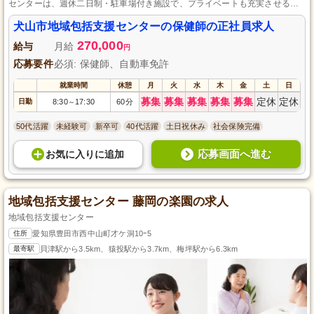
センターは、週休二日制・駐車場付き施設で、プライベートも充実させるこ
とが可能です。
犬山市地域包括支援センターの保健師の正社員求人
270,000
給与
月給
円
応募要件
必須: 保健師、自動車免許
就業時間
休憩
月
火
水
木
金
土
日
募集
募集
募集
募集
募集
定休
定休
日勤
8:30
17:30
60分
～
50代活躍
未経験可
新卒可
40代活躍
土日祝休み
社会保険完備
応募画面へ進む
お気に入り
に
追加
地域包括支援センター 藤岡の楽園の求人
地域包括支援センター
住所
愛知県豊田市西中山町才ケ洞10ｰ5
最寄駅
貝津駅から3.5km、猿投駅から3.7km、梅坪駅から6.3km