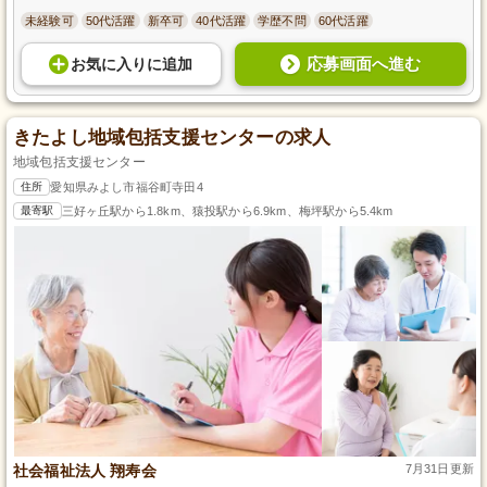
未経験可
50代活躍
新卒可
40代活躍
学歴不問
60代活躍
応募画面へ進む
お気に入り
に
追加
きたよし地域包括支援センターの求人
地域包括支援センター
住所
愛知県みよし市福谷町寺田4
最寄駅
三好ヶ丘駅から1.8km、猿投駅から6.9km、梅坪駅から5.4km
社会福祉法人 翔寿会
7月31日更新