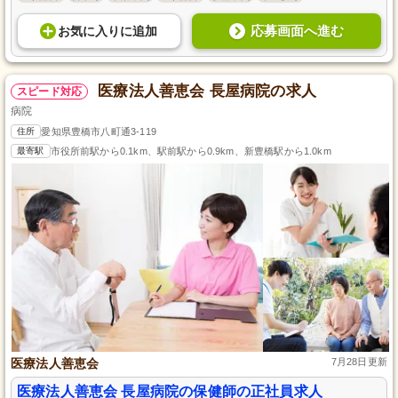
応募画面へ進む
お気に入り
に
追加
医療法人善恵会 長屋病院の求人
スピード対応
病院
住所
愛知県豊橋市八町通3-119
最寄駅
市役所前駅から0.1km、駅前駅から0.9km、新豊橋駅から1.0km
医療法人善恵会
7月28日更新
医療法人善恵会 長屋病院の保健師の正社員求人