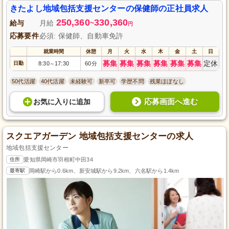
きたよし地域包括支援センターの保健師の正社員求人
250,360
330,360
給与
月給
~
円
応募要件
必須: 保健師、自動車免許
就業時間
休憩
月
火
水
木
金
土
日
募集
募集
募集
募集
募集
募集
定休
日勤
8:30
17:30
60分
～
50代活躍
40代活躍
未経験可
新卒可
学歴不問
残業ほぼなし
応募画面へ進む
お気に入り
に
追加
スクエアガーデン 地域包括支援センターの求人
地域包括支援センター
住所
愛知県岡崎市羽根町中田34
最寄駅
岡崎駅から0.6km、新安城駅から9.2km、六名駅から1.4km