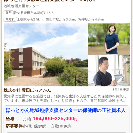
地域包括支援センター
住所
愛知県豊田市本新町7-48-6
最寄駅
土橋駅から2.5km、豊田市駅から3.6km、梅坪駅から4.7km
株式会社 豊田ほっとかん
8月4日更新
愛知県に位置する当施設では、活気ある生活を支援するため保健師を募集し
ています。未経験でも先輩がしっかり指導するので、専門知識や経験を活か
しながら成長できる環境です。年間休日114日と充実した休暇制度で、仕事と
プライベートの両立がしやすく、スタッフ同士の協力体制も整っているた
ほっとかん地域包括支援センターの保健師の正社員求人
め、安心して働けます。
194,000
225,000
給与
月給
~
円
応募要件
必須: 保健師、自動車免許