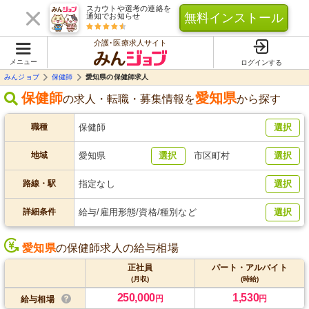
スカウトや選考の連絡を
無料インストール
通知でお知らせ
介護･医療求人サイト
メニュー
ログインする
みんジョブ
保健師
愛知県の保健師求人
保健師
愛知県
の求人・転職・募集情報を
から探す
職種
保健師
選択
地域
愛知県
選択
市区町村
選択
路線・駅
指定なし
選択
詳細条件
給与/雇用形態/資格/種別など
選択
愛知県
の保健師求人の給与相場
正社員
パート・アルバイト
(月収)
(時給)
250,000
1,530
円
円
給与相場