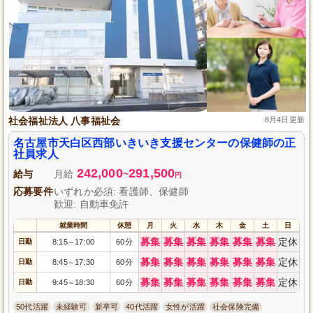
社会福祉法人 八事福祉会
8月4日更新
名古屋市天白区西部いきいき支援センターの保健師の正
社員求人
242,000
291,500
給与
月給
~
円
応募要件
いずれか必須: 看護師、保健師
歓迎: 自動車免許
就業時間
休憩
月
火
水
木
金
土
日
募集
募集
募集
募集
募集
募集
定休
日勤
8:15
17:00
60分
～
募集
募集
募集
募集
募集
募集
定休
日勤
8:45
17:30
60分
～
募集
募集
募集
募集
募集
募集
定休
日勤
9:45
18:30
60分
～
50代活躍
未経験可
新卒可
40代活躍
女性が活躍
社会保険完備