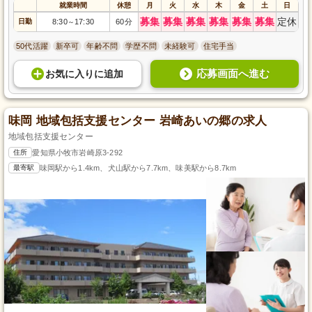
就業時間
休憩
月
火
水
木
金
土
日
募集
募集
募集
募集
募集
募集
定休
日勤
8:30
17:30
60分
～
50代活躍
新卒可
年齢不問
学歴不問
未経験可
住宅手当
応募画面へ進む
お気に入り
に
追加
味岡 地域包括支援センター 岩崎あいの郷の求人
地域包括支援センター
住所
愛知県小牧市岩崎原3-292
最寄駅
味岡駅から1.4km、犬山駅から7.7km、味美駅から8.7km