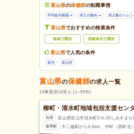
応募条件・こ
富山県
の
保健師
の転職事情
40代活躍
(8)
だわり
ハローワーク求人を除く
(4)
平均給与相場
求人の動向
求人数のトレン
女性が活躍
(8)
富山県
でおすすめの検索条件
残業ほぼなし
(16)
勤務形態
地域で選択
詳細条件で選択
午前のみ可
(1)
富山県
で人気の条件
保健師
(16)
応募資格
賞与
富山市
自動車免許
(9)
完全週休2日
(1)
富山県
保健師
の
の求人一覧
土曜休み
(4)
休日・休暇
15
事業所
16
求人
(1~30件)
年間休日120日以上
(5)
介護休業
(12)
柳町・清水町地域包括支援セン
賞与あり
(15)
富山県富山市清水町2-6-23しみずま
住所
企業年金
(2)
不二越駅から0.6km、中町（西町北）
最寄駅
退職金あり
(12)
給与・手当