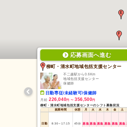
応募画面
へ
進む
柳町・清水町地域包括支援センター
不二越駅から0.6Km
地域包括支援センター
保健師
日勤専従/未経験可/保健師
226,040
356,500
月給
円
〜
円
柳町・清水町地域包括支援センターのシフト募集状況
就業時間
休憩
月
火
水
木
金
土
日勤
8:30
～
17:15
45
分
募集
募集
募集
募集
募集
募集