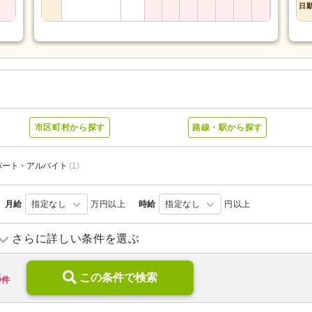
日
市区町村から探す
路線・駅から探す
パート・アルバイト
(1)
月給
指定なし
万円以上
時給
指定なし
円以上
さらに詳しい条件を選ぶ
病院
(4)
診療所・クリニック
(1)
6
この条件で検索
件
ブランク可
(8)
学歴不問
(13)
新卒可
(8)
子育てママパパ活躍
(8)