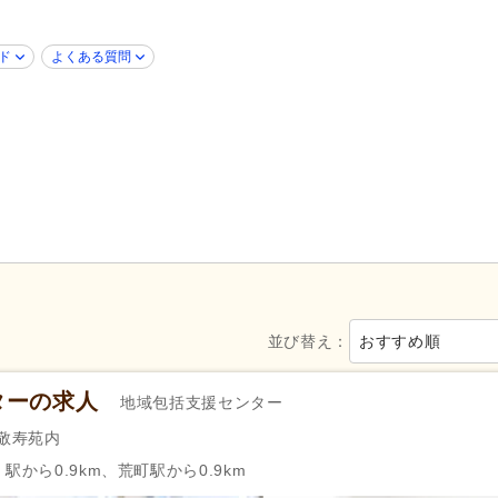
50代活躍
(8)
60代活躍
(3)
掲載14日以内
(3)
掲載30日以内
(4)
ド
よくある質問
スピード対応
(1)
シフト制
(3)
日勤のみ可
(12)
時短勤務相談可
(2)
シフト相談可
(8)
看護師
(4)
准看護師
(1)
週休2日
(5)
土日休み
(4)
日曜休み
(8)
年間休日110日以上
(4)
産休あり
(8)
並び替え：
育休あり
おすすめ順
(16)
看護休暇
(9)
年末年始休暇
(1)
ターの求人
地域包括支援センター
社会保険完備
(16)
研修制度あり
(8)
ち敬寿苑内
昇給あり
(15)
復職支援あり
(4)
駅から0.9km、荒町駅から0.9km
住宅手当
(2)
通勤手当
(15)