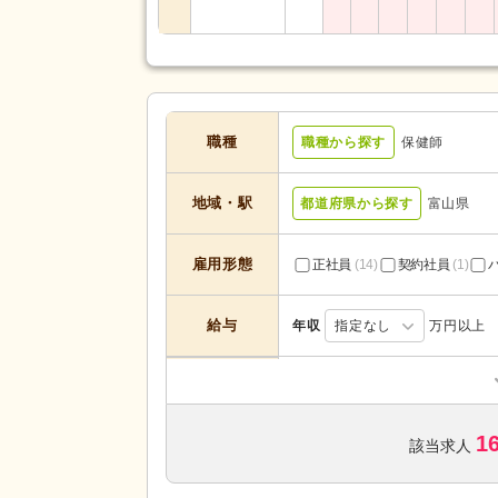
職種
職種から探す
保健師
地域・駅
都道府県から探す
富山県
雇用形態
正社員
(14)
契約社員
(1)
給与
年収
指定なし
万円以上
サービスの種
地域包括支援センター
(10)
類
1
該当求人
未経験可
(14)
年齢不問
(4)