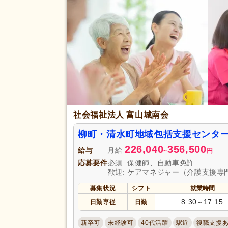
福利厚生
人事評価制度あり
(8)
資格手当
(6)
正社員登用あり
(2)
アクセス
駅近
(4)
社会福祉法人 富山城南会
柳町・清水町地域包括支援センタ
226,040
356,500
給与
月給
~
円
応募要件
必須: 保健師、自動車免許
歓迎: ケアマネジャー（介護支援専
募集状況
シフト
就業時間
8:30
17:15
日勤専従
日勤
～
新卒可
未経験可
40代活躍
駅近
復職支援