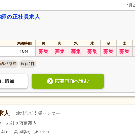
7月
健師の正社員求人
休憩時間
月
火
水
木
金
土
45分
募集
募集
募集
募集
募集
募集
勤務相談可
週休2日
応募画面へ進む
に
追加
求人
地域包括支援センター
人ホーム射水万葉苑内
4km、高岡駅から6.0km