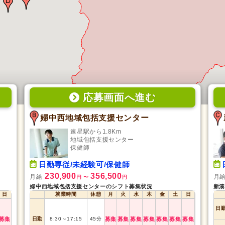
応募画面
へ
進む
婦中西地域包括支援センター
速星駅から1.8Km
地域包括支援センター
保健師
日勤専従/未経験可/保健師
230,900
356,500
月給
月
円
〜
円
婦中西地域包括支援センターのシフト募集状況
新湊
日
就業時間
休憩
月
火
水
木
金
土
日
日
募集
日勤
8:30
～
17:15
45
分
募集
募集
募集
募集
募集
募集
募集