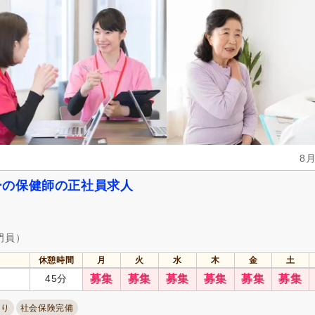
処遇改善手当
(8)
託児施設あり
(5)
扶養手当
(1)
再雇用制度あり
(13)
転勤なし
(9)
自動車通勤可
(16)
自転車通勤可
(8)
8
ーの保健師の正社員求人
門員）
休憩時間
月
火
水
木
金
土
45分
募集
募集
募集
募集
募集
募集
あり
社会保険完備