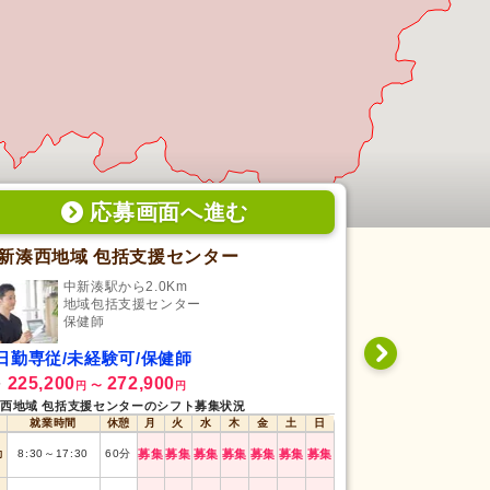
応募画面
へ
進む
新湊西地域 包括支援センター
金沢市地域
中新湊駅から2.0Km
西金
地域包括支援センター
地
保健師
保
日勤専従/未経験可/保健師
日勤専従/未
225,200
272,900
239,000
給
月給
円
〜
円
円
西地域 包括支援センターのシフト募集状況
金沢市地域包括支援
就業時間
休憩
月
火
水
木
金
土
日
就業時間
勤
8:30
～
17:30
60
分
募集
募集
募集
募集
募集
募集
募集
日勤
8:30
～
17:30