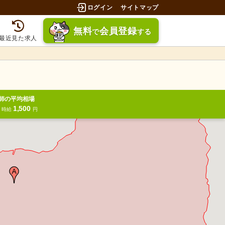
ログイン
サイトマップ
無料
会員登録
で
する
最近見た求人
師の平均相場
1,500
円
時給
円