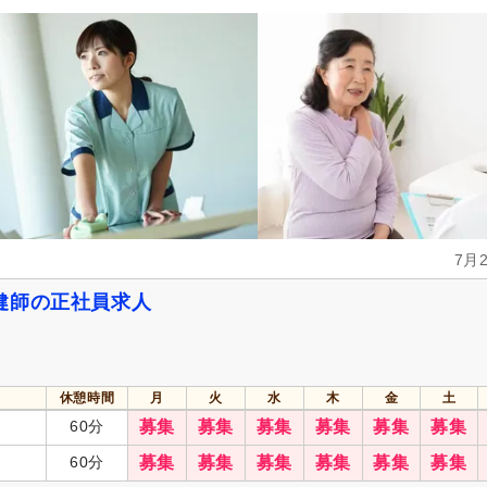
7月
健師の正社員求人
休憩時間
月
火
水
木
金
土
60分
募集
募集
募集
募集
募集
募集
60分
募集
募集
募集
募集
募集
募集