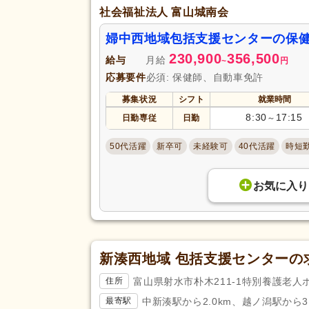
社会福祉法人 富山城南会
婦中西地域包括支援センターの保
230,900
356,500
給与
月給
~
円
応募要件
必須: 保健師、自動車免許
募集状況
シフト
就業時間
8:30
17:15
日勤専従
日勤
～
50代活躍
新卒可
未経験可
40代活躍
時短
お気に入り
新湊西地域 包括支援センターの
富山県射水市朴木211-1特別養護老
住所
中新湊駅から2.0km、越ノ潟駅から3.
最寄駅