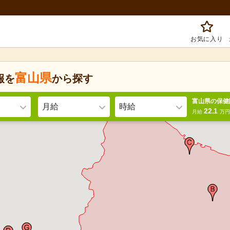
お気に入り
富山県
報を
から探す
富山県の保健
月給
時給
22.1
月給
万