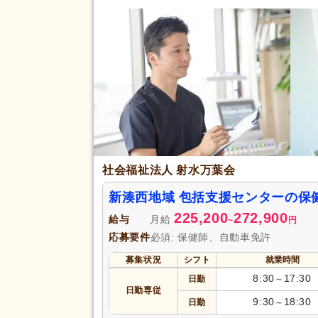
社会福祉法人 射水万葉会
新湊西地域 包括支援センターの保
225,200
272,900
給与
月給
~
円
応募要件
必須: 保健師、自動車免許
募集状況
シフト
就業時間
8:30
17:30
日勤
～
日勤専従
9:30
18:30
日勤
～