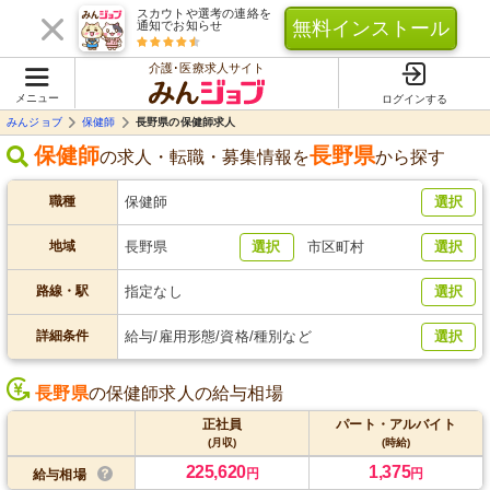
スカウトや選考の連絡を
無料インストール
通知でお知らせ
介護･医療求人サイト
メニュー
ログインする
みんジョブ
保健師
長野県の保健師求人
保健師
長野県
の求人・転職・募集情報を
から探す
職種
保健師
選択
地域
長野県
選択
市区町村
選択
路線・駅
指定なし
選択
詳細条件
給与/雇用形態/資格/種別など
選択
長野県
の保健師求人の給与相場
正社員
パート・アルバイト
(月収)
(時給)
225,620
1,375
円
円
給与相場