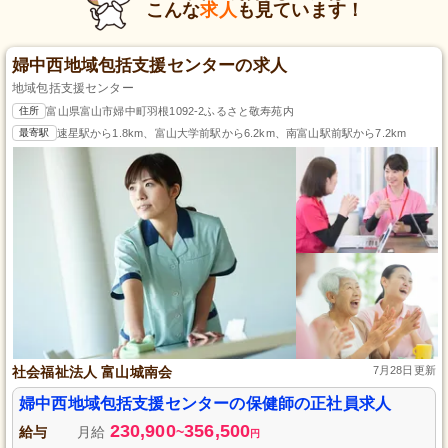
こんな
求人
も見ています！
婦中西地域包括支援センターの求人
地域包括支援センター
住所
富山県富山市婦中町羽根1092-2ふるさと敬寿苑内
最寄駅
速星駅から1.8km、富山大学前駅から6.2km、南富山駅前駅から7.2km
社会福祉法人 富山城南会
7月28日更新
婦中西地域包括支援センターの保健師の正社員求人
230,900
356,500
給与
月給
~
円