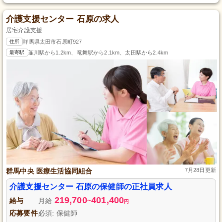
介護支援センター 石原の求人
居宅介護支援
住所
群馬県太田市石原町927
最寄駅
韮川駅から1.2km、竜舞駅から2.1km、太田駅から2.4km
群馬中央 医療生活協同組合
7月28日更新
介護支援センター 石原の保健師の正社員求人
219,700
401,400
給与
月給
~
円
応募要件
必須: 保健師