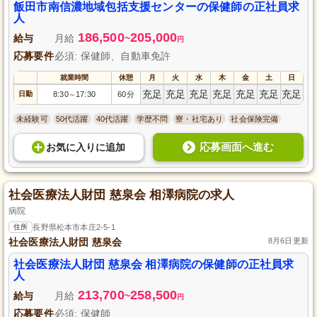
飯田市南信濃地域包括支援センターの保健師の正社員求
人
186,500
205,000
給与
月給
~
円
応募要件
必須: 保健師、自動車免許
就業時間
休憩
月
火
水
木
金
土
日
充足
充足
充足
充足
充足
充足
充足
日勤
8:30
17:30
60分
～
未経験可
50代活躍
40代活躍
学歴不問
寮・社宅あり
社会保険完備
応募画面へ進む
お気に入り
に
追加
社会医療法人財団 慈泉会 相澤病院の求人
病院
住所
長野県松本市本庄2-5-1
社会医療法人財団 慈泉会
8月6日更新
社会医療法人財団 慈泉会 相澤病院の保健師の正社員求
人
213,700
258,500
給与
月給
~
円
応募要件
必須: 保健師