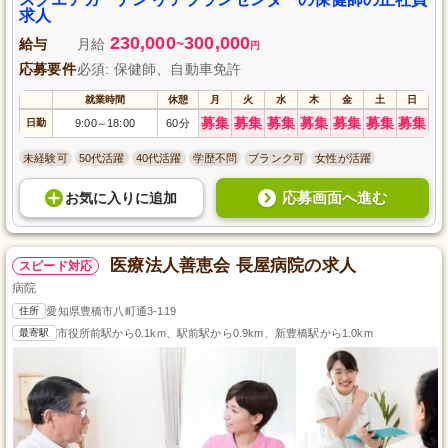
安定した職場環境で、あなたの専門性を活かして新たなキャリアをスタート
求人
させてみませんか？
230,000
300,000
給与
月給
~
円
応募要件
必須: 保健師、自動車免許
就業時間
休憩
月
火
水
木
金
土
日
募集
募集
募集
募集
募集
募集
募集
日勤
9:00
18:00
60分
～
未経験可
50代活躍
40代活躍
学歴不問
ブランク可
女性が活躍
応募画面へ進む
お気に入り
に
追加
医療法人善恵会 長屋病院の求人
スピード対応
病院
住所
愛知県豊橋市八町通3-119
最寄駅
市役所前駅から0.1km、駅前駅から0.9km、新豊橋駅から1.0km