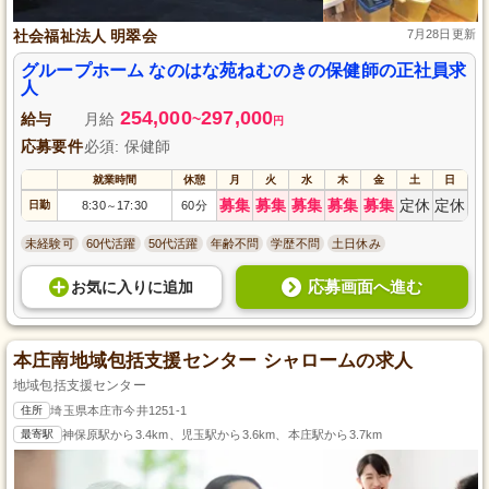
社会福祉法人 明翠会
7月28日更新
グループホーム なのはな苑ねむのきの保健師の正社員求
人
254,000
297,000
給与
月給
~
円
応募要件
必須: 保健師
就業時間
休憩
月
火
水
木
金
土
日
募集
募集
募集
募集
募集
定休
定休
日勤
8:30
17:30
60分
～
未経験可
60代活躍
50代活躍
年齢不問
学歴不問
土日休み
応募画面へ進む
お気に入り
に
追加
本庄南地域包括支援センター シャロームの求人
地域包括支援センター
住所
埼玉県本庄市今井1251-1
最寄駅
神保原駅から3.4km、児玉駅から3.6km、本庄駅から3.7km