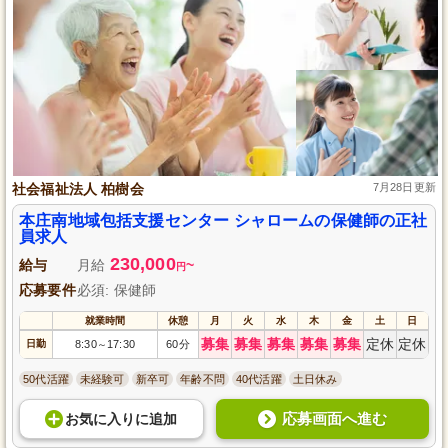
社会福祉法人 柏樹会
7月28日更新
本庄南地域包括支援センター シャロームの保健師の正社
員求人
230,000
給与
月給
~
円
応募要件
必須: 保健師
就業時間
休憩
月
火
水
木
金
土
日
募集
募集
募集
募集
募集
定休
定休
日勤
8:30
17:30
60分
～
50代活躍
未経験可
新卒可
年齢不問
40代活躍
土日休み
応募画面へ進む
お気に入り
に
追加