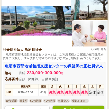
社会福祉法人 魚沼福祉会
7月28日更新
「魚沼市西部地域包括支援センター」は、ご利用者様とご家族の在宅生活を
親身に支援し、住み慣れた地域での穏やかな生活と地域社会づくりに貢献し
ています。
魚沼市西部地域包括支援センターの保健師の正社員求人
230,000
300,000
給与
月給
~
円
応募要件
必須: 保健師、自動車免許
就業時間
休憩
月
火
水
木
金
土
日
募集
募集
募集
募集
募集
定休
定休
日勤
8:30
17:30
60分
～
50代活躍
新卒可
60代活躍
40代活躍
土日休み
残業ほぼなし