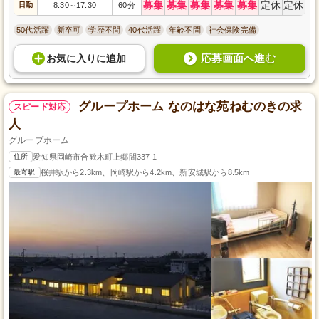
募集
募集
募集
募集
募集
定休
定休
日勤
8:30
17:30
60分
～
50代活躍
新卒可
学歴不問
40代活躍
年齢不問
社会保険完備
応募画面へ進む
お気に入り
に
追加
グループホーム なのはな苑ねむのきの求
スピード対応
人
グループホーム
住所
愛知県岡崎市合歓木町上郷間337-1
最寄駅
桜井駅から2.3km、岡崎駅から4.2km、新安城駅から8.5km