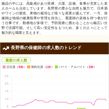
施設の中には、高級感があり医療、介護、設備、食事が充実した老
人ホームも点在しています。長野県の豊かな自然も魅力で、日本酒
やワインの製造、果物の栽培など様々な産業が盛んです。一方、保
健師は地域の健康指導や管理を担当し、看護師の資格を持つ者が行
う仕事です。勤務地が多様で、予防医療に携わることから幅広い分
野で活躍可能。そして高い安定性をもつため、多くの人々にとって
魅力的な職業と言えます。
長野県の保健師の求人数のトレンド
最新の求人数
9
1
3
正社員（
）
契約社員（
）
パート・アルバイト（
）
件
件
件