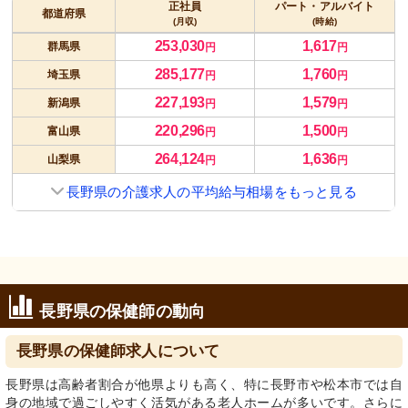
正社員
パート・アルバイト
都道府県
(月収)
(時給)
253,030
1,617
群馬県
円
円
285,177
1,760
埼玉県
円
円
227,193
1,579
新潟県
円
円
220,296
1,500
富山県
円
円
264,124
1,636
山梨県
円
円
長野県の介護求人の平均給与相場をもっと見る
長野県の保健師の動向
長野県の保健師求人について
長野県は高齢者割合が他県よりも高く、特に長野市や松本市では自
身の地域で過ごしやすく活気がある老人ホームが多いです。さらに