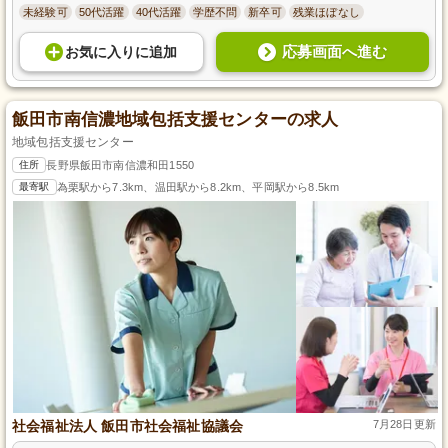
未経験可
50代活躍
40代活躍
学歴不問
新卒可
残業ほぼなし
応募画面へ進む
お気に入り
に
追加
飯田市南信濃地域包括支援センターの求人
地域包括支援センター
住所
長野県飯田市南信濃和田1550
最寄駅
為栗駅から7.3km、温田駅から8.2km、平岡駅から8.5km
社会福祉法人 飯田市社会福祉協議会
7月28日更新