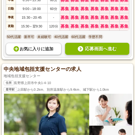
～
募集
募集
募集
募集
募集
募集
募集
日勤
9:00
18:00
60分
～
募集
募集
募集
募集
募集
募集
募集
準夜
15:30
20:45
-
～
募集
募集
募集
募集
募集
募集
募集
夜勤
15:30
翌9:30
120分
～
50代活躍
新卒可
未経験可
40代活躍
60代活躍
学歴不問
応募画面へ進む
お気に入り
に
追加
中央地域包括支援センターの求人
地域包括支援センター
住所
長野県上田市中央1-4-10
最寄駅
上田駅から0.2km、別所温泉駅から9.4km、城下駅から1.0km