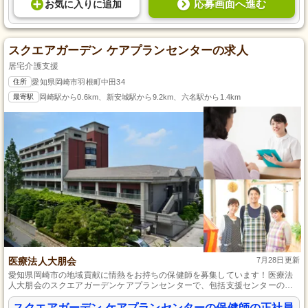
応募画面へ進む
お気に入り
に
追加
スクエアガーデン ケアプランセンターの求人
居宅介護支援
住所
愛知県岡崎市羽根町中田34
最寄駅
岡崎駅から0.6km、新安城駅から9.2km、六名駅から1.4km
医療法人大朋会
7月28日更新
愛知県岡崎市の地域貢献に情熱をお持ちの保健師を募集しています！医療法
人大朋会のスクエアガーデンケアプランセンターで、包括支援センターの一
員として相談業務に従事し、地域住民の健康を守りましょう。未経験歓迎、
先輩のサポートと充実した研修制度で安心して成長できます。正社員として
スクエアガーデン ケアプランセンターの保健師の正社員