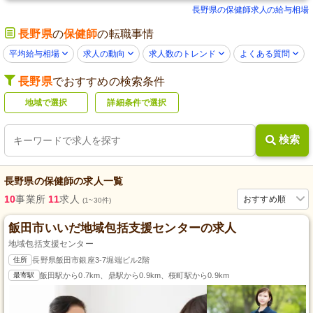
長野県の保健師求人の給与相場
長野県
の
保健師
の転職事情
平均給与相場
求人の動向
求人数のトレンド
よくある質問
長野県
でおすすめの検索条件
地域で選択
詳細条件で選択
検索
長野県
の
保健師
の求人一覧
10
事業所
11
求人
おすすめ順
(1~30件)
飯田市いいだ地域包括支援センターの求人
地域包括支援センター
住所
長野県飯田市銀座3-7堀端ビル2階
最寄駅
飯田駅から0.7km、鼎駅から0.9km、桜町駅から0.9km