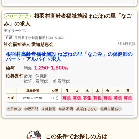
根羽村高齢者福祉施設 ねばねの里「なご
ハローワーク
み」の求人
デイサービス
住所
長野県下伊那郡根羽村3015-362
社会福祉法人 愛知慈恵会
8月6日更新
根羽村高齢者福祉施設 ねばねの里「なごみ」の保健師の
パート・アルバイト求人
1,250
1,800
給与
時給
~
円
応募要件
必須: 保健師
歓迎: 看護師、准看護師
就業時間
休憩
月
火
水
木
金
土
日
募集
募集
募集
募集
募集
募集
募集
午前
8:30
12:30
60分
～
土日休み
学歴不問
未経験可
年齢不問
残業ほぼなし
復職支援あり
この条件でお探しの方は