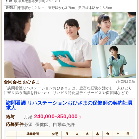
住所
岐阜県恵那市大井町2693-761
最寄駅
恵那駅から2.3km、東野駅から3.7km、美乃坂本駅から3.8km
合同会社 おひさま
7月28日更新
「訪問看護リハステーションおひさま」は、豊富な経験を活かし一人ひとり
に寄り添う看護を行いつつ、リハビリ特化型デイサービスや保育園などで地
域社会づくりに力を注ぎ、子育て支援も実施しています。
訪問看護 リハステーションおひさまの保健師の契約社員
求人
240,000
350,000
給与
月給
~
円
応募要件
必須: 保健師、自動車免許
就業時間
休憩
月
火
水
木
金
土
日