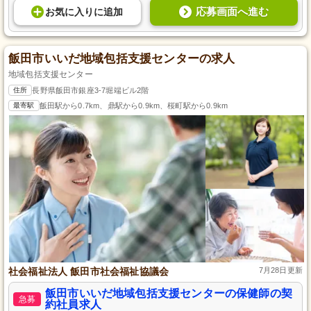
応募画面へ進む
お気に入り
に
追加
飯田市いいだ地域包括支援センターの求人
地域包括支援センター
住所
長野県飯田市銀座3-7堀端ビル2階
最寄駅
飯田駅から0.7km、鼎駅から0.9km、桜町駅から0.9km
社会福祉法人 飯田市社会福祉協議会
7月28日更新
飯田市いいだ地域包括支援センターの保健師の契
急募
約社員求人