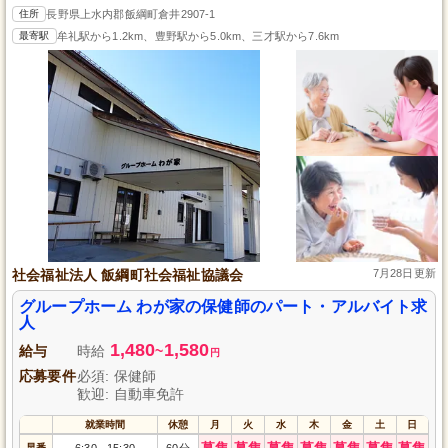
住所
長野県上水内郡飯綱町倉井2907-1
最寄駅
牟礼駅から1.2km、豊野駅から5.0km、三才駅から7.6km
社会福祉法人 飯綱町社会福祉協議会
7月28日更新
グループホーム わが家の保健師のパート・アルバイト求
人
1,480
1,580
給与
時給
~
円
応募要件
必須: 保健師
歓迎: 自動車免許
就業時間
休憩
月
火
水
木
金
土
日
募集
募集
募集
募集
募集
募集
募集
早番
6:30
15:30
60分