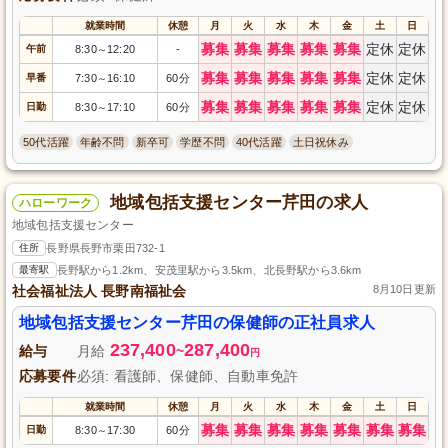
就業時間
休憩
月
火
水
木
金
土
日
募集
募集
募集
募集
募集
定休
定休
午前
8:30
12:20
-
～
募集
募集
募集
募集
募集
定休
定休
早番
7:30
16:10
60分
～
募集
募集
募集
募集
募集
定休
定休
日勤
8:30
17:10
60分
～
50代活躍
年齢不問
新卒可
学歴不問
40代活躍
土日祝休み
地域包括支援センター芹田の求人
ハローワーク
地域包括支援センター
住所
長野県長野市栗田732-1
最寄駅
長野駅から1.2km、安茂里駅から3.5km、北長野駅から3.6km
社会福祉法人 長野南福祉会
8月10日更新
地域包括支援センター芹田の保健師の正社員求人
237,400
287,400
給与
月給
~
円
応募要件
必須: 看護師、保健師、自動車免許
就業時間
休憩
月
火
水
木
金
土
日
募集
募集
募集
募集
募集
募集
募集
日勤
8:30
17:30
60分
～