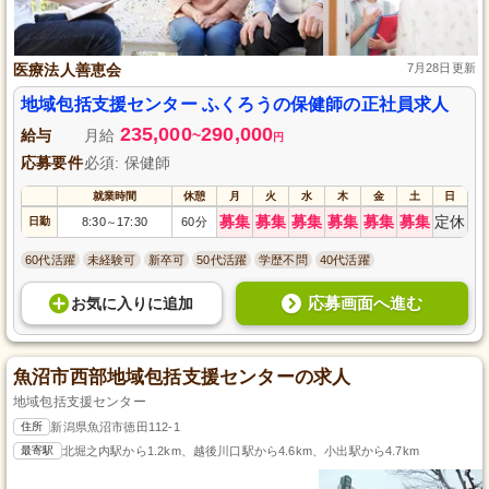
医療法人善恵会
7月28日更新
地域包括支援センター ふくろうの保健師の正社員求人
235,000
290,000
給与
月給
~
円
応募要件
必須: 保健師
就業時間
休憩
月
火
水
木
金
土
日
募集
募集
募集
募集
募集
募集
定休
日勤
8:30
17:30
60分
～
60代活躍
未経験可
新卒可
50代活躍
学歴不問
40代活躍
応募画面へ進む
お気に入り
に
追加
魚沼市西部地域包括支援センターの求人
地域包括支援センター
住所
新潟県魚沼市徳田112-1
最寄駅
北堀之内駅から1.2km、越後川口駅から4.6km、小出駅から4.7km