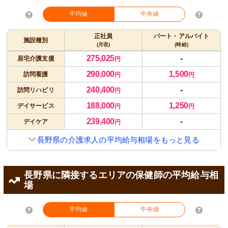
平均値
中央値
正社員
パート・アルバイト
施設種別
(月収)
(時給)
275,025
-
居宅介護支援
円
290,000
1,500
訪問看護
円
円
240,400
-
訪問リハビリ
円
188,000
1,250
デイサービス
円
円
239,400
-
デイケア
円
長野県の介護求人の平均給与相場をもっと見る
長野県に隣接するエリアの保健師の平均給与相
場
平均値
中央値