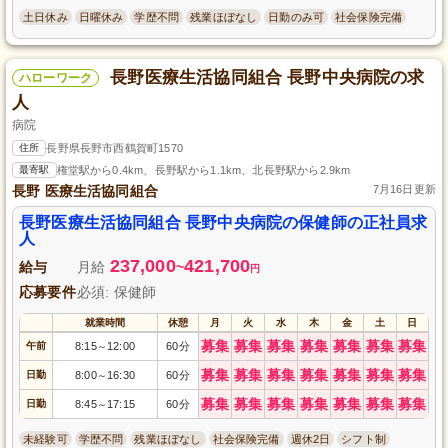
土日休み
日曜休み
学歴不問
残業ほぼなし
日勤のみ可
社会保険完備
長野医療生活協同組合 長野中央病院の求
ハローワーク
人
病院
住所
長野県長野市西鶴賀町1570
最寄駅
権堂駅から0.4km、長野駅から1.1km、北長野駅から2.9km
長野 医療生活協同組合
7月16日更新
長野医療生活協同組合 長野中央病院の保健師の正社員求
人
237,000
421,700
給与
月給
~
円
応募要件
必須: 保健師
就業時間
休憩
月
火
水
木
金
土
日
募集
募集
募集
募集
募集
募集
募集
午前
8:15
12:00
60分
～
募集
募集
募集
募集
募集
募集
募集
日勤
8:00
16:30
60分
～
募集
募集
募集
募集
募集
募集
募集
日勤
8:45
17:15
60分
～
未経験可
学歴不問
残業ほぼなし
社会保険完備
週休2日
シフト制