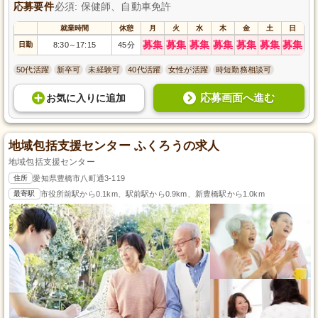
応募要件
必須: 保健師、自動車免許
就業時間
休憩
月
火
水
木
金
土
日
募集
募集
募集
募集
募集
募集
募集
日勤
8:30
17:15
45分
～
50代活躍
新卒可
未経験可
40代活躍
女性が活躍
時短勤務相談可
応募画面へ進む
お気に入り
に
追加
地域包括支援センター ふくろうの求人
地域包括支援センター
住所
愛知県豊橋市八町通3-119
最寄駅
市役所前駅から0.1km、駅前駅から0.9km、新豊橋駅から1.0km