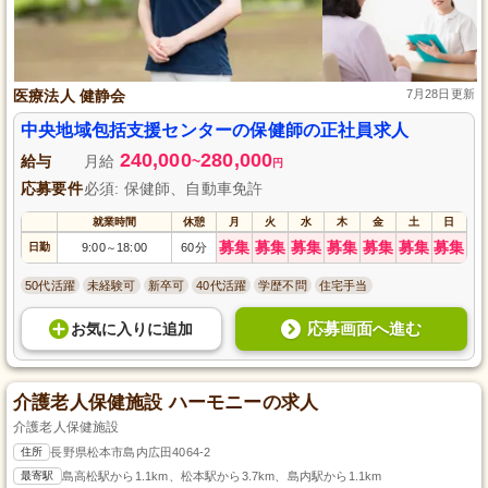
医療法人 健静会
7月28日更新
中央地域包括支援センターの保健師の正社員求人
240,000
280,000
給与
月給
~
円
応募要件
必須: 保健師、自動車免許
就業時間
休憩
月
火
水
木
金
土
日
募集
募集
募集
募集
募集
募集
募集
日勤
9:00
18:00
60分
～
50代活躍
未経験可
新卒可
40代活躍
学歴不問
住宅手当
応募画面へ進む
お気に入り
に
追加
介護老人保健施設 ハーモニーの求人
介護老人保健施設
住所
長野県松本市島内広田4064-2
最寄駅
島高松駅から1.1km、松本駅から3.7km、島内駅から1.1km