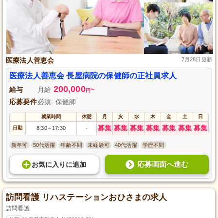
医療法人善恵会
7月28日更新
医療法人善恵会 長屋病院の保健師の正社員求人
200,000
給与
月給
~
円
応募要件
必須: 保健師
就業時間
休憩
月
火
水
木
金
土
日
募集
募集
募集
募集
募集
募集
募集
日勤
8:30
17:30
-
～
新卒可
50代活躍
年齢不問
未経験可
40代活躍
学歴不問
応募画面へ進む
お気に入り
に
追加
訪問看護 リハステーションおひさまの求人
訪問看護