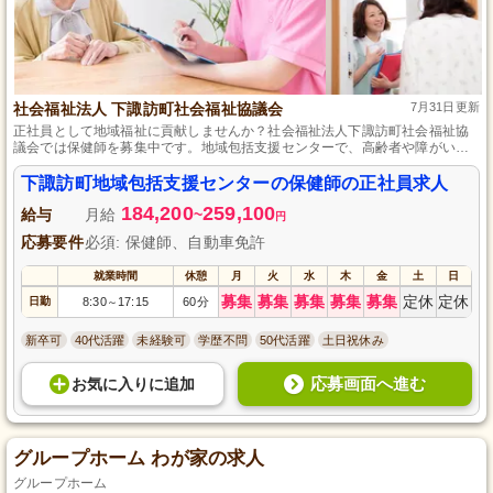
社会福祉法人 下諏訪町社会福祉協議会
7月31日更新
正社員として地域福祉に貢献しませんか？社会福祉法人下諏訪町社会福祉協
議会では保健師を募集中です。地域包括支援センターで、高齢者や障がいを
持つ方々の健康と日常生活をサポートする仕事です。あなたの専門知識を活
かし、地域の方々の健やかな日々を支えるやりがいを感じられる職場環境が
下諏訪町地域包括支援センターの保健師の正社員求人
整っています。自動車免許をお持ちの方は移動も便利です。問題解決のため
184,200
259,100
の研修や資格取得支援が充実しています。長野県で安定した雇用を求める方
給与
月給
~
円
のご応募をお待ちしております。
応募要件
必須: 保健師、自動車免許
就業時間
休憩
月
火
水
木
金
土
日
募集
募集
募集
募集
募集
定休
定休
日勤
8:30
17:15
60分
～
新卒可
40代活躍
未経験可
学歴不問
50代活躍
土日祝休み
応募画面へ進む
お気に入り
に
追加
グループホーム わが家の求人
グループホーム