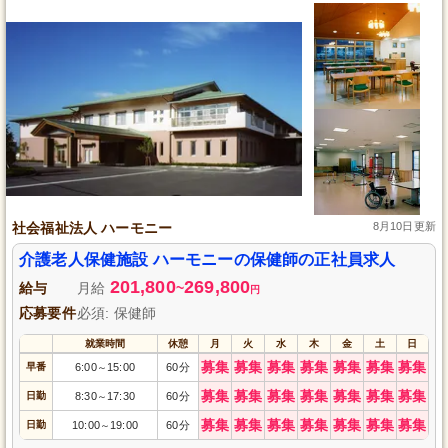
社会福祉法人 ハーモニー
8月10日更新
介護老人保健施設 ハーモニーの保健師の正社員求人
201,800
269,800
給与
月給
~
円
応募要件
必須: 保健師
就業時間
休憩
月
火
水
木
金
土
日
募集
募集
募集
募集
募集
募集
募集
早番
6:00
15:00
60分
～
募集
募集
募集
募集
募集
募集
募集
日勤
8:30
17:30
60分
～
募集
募集
募集
募集
募集
募集
募集
日勤
10:00
19:00
60分
～