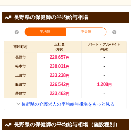
長野県の保健師の平均給与相場
平均値
中央値
正社員
パート・アルバイト
市区町村
(月収)
(時給)
220,657
-
長野市
円
238,031
-
松本市
円
233,238
-
上田市
円
226,542
1,208
飯田市
円
円
233,463
-
茅野市
円
長野県の介護求人の平均給与相場をもっと見る
長野県の保健師の平均給与相場（施設種別）