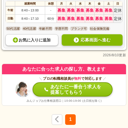
就業時間
休憩
月
火
水
木
金
土
日
募集
募集
募集
募集
募集
募集
定休
午前
8:40
13:00
-
～
募集
募集
募集
募集
募集
募集
定休
日勤
8:40
17:10
60分
～
50代活躍
40代活躍
年齢不問
学歴不問
ブランク可
社会保険完備
応募画面へ進む
お気に入り
に
追加
2026/8/10更新
あなたに合った求人の探し方、教えます
＼
プロの転職相談員が
無料
で対応します
／
あなたに一番合う求人を
提案してもらう
みんジョブお仕事相談窓口｜10:00-19:00 (土日祝を除く)
1