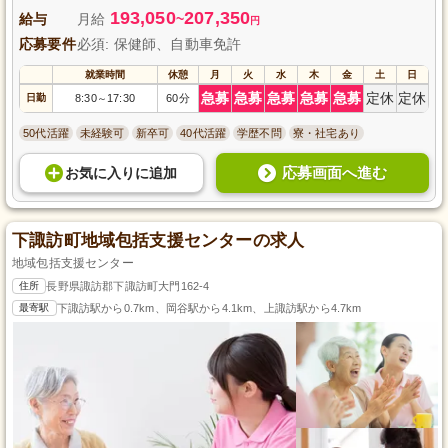
193,050
207,350
給与
月給
~
円
応募要件
必須: 保健師、自動車免許
就業時間
休憩
月
火
水
木
金
土
日
急募
急募
急募
急募
急募
定休
定休
日勤
8:30
17:30
60分
～
50代活躍
未経験可
新卒可
40代活躍
学歴不問
寮・社宅あり
応募画面へ進む
お気に入り
に
追加
下諏訪町地域包括支援センターの求人
地域包括支援センター
住所
長野県諏訪郡下諏訪町大門162-4
最寄駅
下諏訪駅から0.7km、岡谷駅から4.1km、上諏訪駅から4.7km