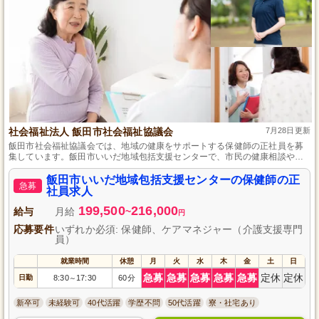
社会福祉法人 飯田市社会福祉協議会
7月28日更新
飯田市社会福祉協議会では、地域の健康をサポートする保健師の正社員を募
集しています。飯田市いいだ地域包括支援センターで、市民の健康相談や疾
病予防プログラムを担当頂きます。保健師資格と自動車免許（AT限定可）を
お持ちの方は、ぜひご応募ください。地域密着のやりがいある職場で、キャ
飯田市いいだ地域包括支援センターの保健師の正
急募
リアアップを目指しませんか？スキルアップの機会も豊富です！
社員求人
199,500
216,000
給与
月給
~
円
応募要件
いずれか必須: 保健師、ケアマネジャー（介護支援専門
員）
就業時間
休憩
月
火
水
木
金
土
日
急募
急募
急募
急募
急募
定休
定休
日勤
8:30
17:30
60分
～
新卒可
未経験可
40代活躍
学歴不問
50代活躍
寮・社宅あり