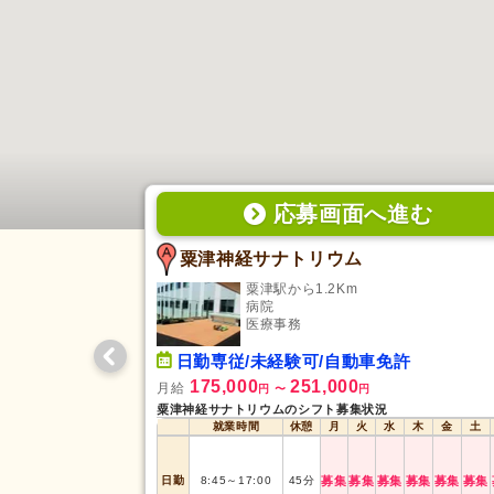
応募画面
へ
進む
粟津神経サナトリウム
粟津駅から1.2Km
病院
医療事務
日勤専従/未経験可/自動車免許
175,000
251,000
月給
円
〜
円
粟津神経サナトリウムのシフト募集状況
就業時間
休憩
月
火
水
木
金
土
日勤
8:45
～
17:00
45
分
募集
募集
募集
募集
募集
募集