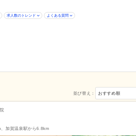
新卒可
(78)
子育てママパパ活躍
(79)
50代活躍
(79)
60代活躍
(5)
求人数のトレンド
よくある質問
Web面接可
(7)
ハローワーク求人を除く
(11)
掲載30日以内
(30)
女性が活躍
(79)
シフト制
(54)
午前のみ可
(7)
週2日から可
(1)
週3日から可
(2)
シフト相談可
(79)
即日勤務可
(3)
並び替え：
おすすめ順
週休2日
(32)
土日休み
(7)
年間休日110日以上
(7)
年間休日120日以上
(14)
院
育休あり
(111)
介護休業
(39)
夏季休暇
(21)
冬季休暇
(3)
m、加賀温泉駅から6.8km