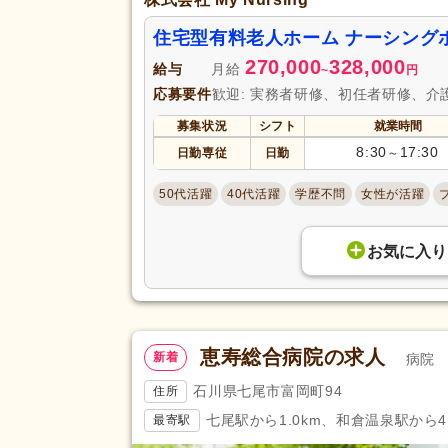
住宅型有料老人ホーム ナーシング
270,000
328,000
給与
月給
~
円
応募要件
歓迎: 実務者研修、初任者研修、介
募集状況
シフト
就業時間
8:30
17:30
日勤専従
日勤
～
50代活躍
40代活躍
学歴不問
女性が活躍
お気に入り
恵寿総合病院の求人
新着
病院
石川県七尾市富岡町94
住所
七尾駅から1.0km、和倉温泉駅から4.
最寄駅