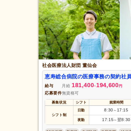
社会医療法人財団 董仙会
恵寿総合病院の医療事務の契約社
181,400
194,600
給与
月給
~
円
応募要件
無資格可
募集状況
シフト
就業時間
8:30
17:15
日勤
～
シフト制
17:15
翌8:30
夜勤
～