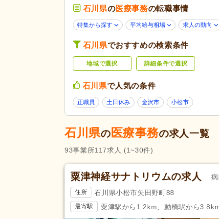
石川県
の
医療事務
の転職事情
学生可
(1)
応募条件・こ
40代活躍
(79)
特集から探す
平均給与相場
求人の動向
だわり
ネイル可
(5)
石川県
でおすすめの検索条件
掲載14日以内
(8)
地域で選択
詳細条件で選択
スピード対応
(2)
残業ほぼなし
(104)
石川県
で人気の条件
勤務形態
午後のみ可
(5)
正職員
土日休み
金沢市
小松市
週4日から可
(3)
石川県
医療事務
の
の求人一覧
応募資格
自動車免許
(15)
93
事業所
117
求人
(1~30件)
完全週休2日
(22)
土日祝休み
(10)
粟津神経サナトリウムの求人
病
休日・休暇
産休あり
(79)
石川県小松市矢田野町88
住所
看護休暇
(39)
粟津駅から1.2km、動橋駅から3.8k
最寄駅
年末年始休暇
(16)