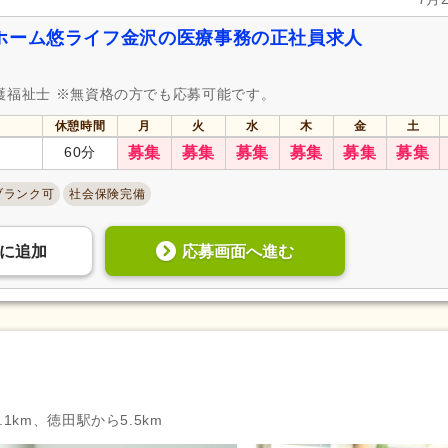
ホーム悠ライフ金沢の医療事務の正社員求人
護福祉士 ※無資格の方でも応募可能です。
休憩時間
月
火
水
木
金
土
60分
募集
募集
募集
募集
募集
募集
ブランク可
社会保険完備
応募画面へ進む
に
追加
1km、徳田駅から5.5km