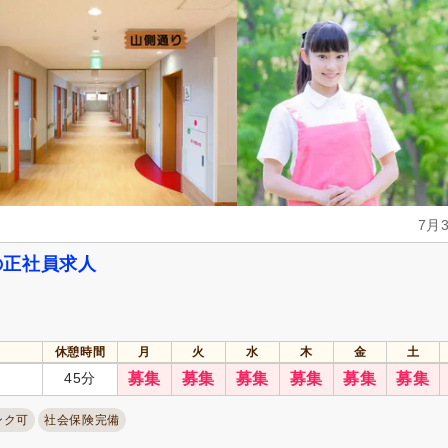
社会保険完備
(111)
研修制度あり
(79)
昇給あり
(110)
復職支援あり
(8)
住宅手当
(2)
資格取得支援あり
(10)
人事評価制度あり
(79)
託児施設あり
(13)
扶養控除内考慮あり
(4)
扶養手当
(2)
正社員登用あり
(7)
副業可
(2)
自動車通勤可
(80)
自転車通勤可
(79)
7月
の正社員求人
休憩時間
月
火
水
木
金
土
45分
募集
募集
募集
募集
募集
募集
ンク可
社会保険完備