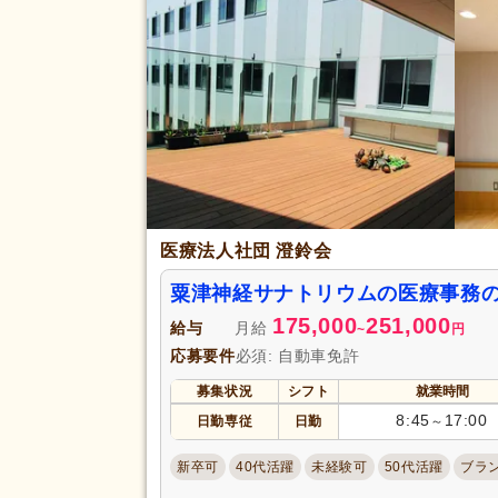
賞与あり
(88)
企業年金
(9)
退職金あり
(47)
給与・手当
福利厚生
通勤手当
(107)
資格手当
(5)
再雇用制度あり
(37)
駅近
(18)
アクセス
医療法人社団 澄鈴会
バイク通勤可
(2)
粟津神経サナトリウムの医療事務
175,000
251,000
給与
月給
~
円
応募要件
必須: 自動車免許
募集状況
シフト
就業時間
8:45
17:00
日勤専従
日勤
～
新卒可
40代活躍
未経験可
50代活躍
ブラ