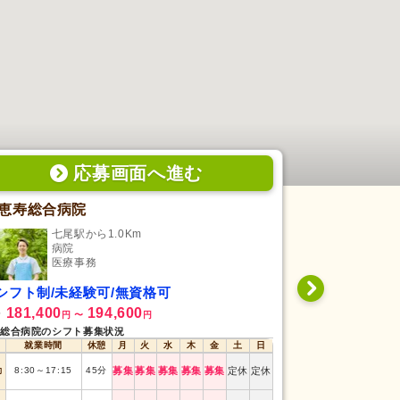
応募画面
へ
進む
恵寿総合病院
さくら病院
七尾駅から1.0Km
清明
病院
病
医療事務
医
シフト制/未経験可/無資格可
日勤専従/未
181,400
194,600
177,000
給
月給
円
〜
円
円
総合病院のシフト募集状況
さくら病院のシフト
就業時間
休憩
月
火
水
木
金
土
日
就業時間
日勤
8:15
～
17:15
勤
8:30
～
17:15
45
分
募集
募集
募集
募集
募集
定休
定休
日勤
8:30
～
17:30