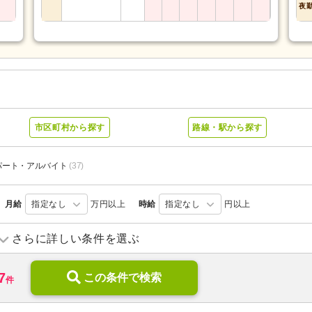
夜
市区町村から探す
路線・駅から探す
パート・アルバイト
(37)
月給
指定なし
万円以上
時給
指定なし
円以上
介護医療院・療養病床
(2)
病院
(24)
さらに詳しい条件を選ぶ
歯科診療所・技工所
(6)
薬局・ドラッグストア
(11)
7
この条件で検索
件
新規オープン
(4)
無資格可
(101)
学歴不問
(101)
年齢不問
(58)