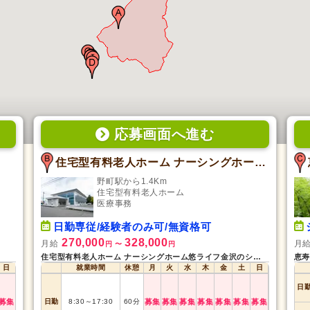
応募画面
へ
進む
住宅型有料老人ホーム ナーシングホーム悠ライフ金沢
野町駅から1.4Km
住宅型有料老人ホーム
医療事務
日勤専従/経験者のみ可/無資格可
270,000
328,000
月給
月
円
〜
円
住宅型有料老人ホーム ナーシングホーム悠ライフ金沢のシフト募集状況
恵寿
日
就業時間
休憩
月
火
水
木
金
土
日
日
募集
日勤
8:30
～
17:30
60
分
募集
募集
募集
募集
募集
募集
募集