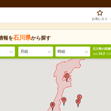
お気に入り
石川県
情報を
から探す
石川県の医療
月給
時給
18.2
月給
万