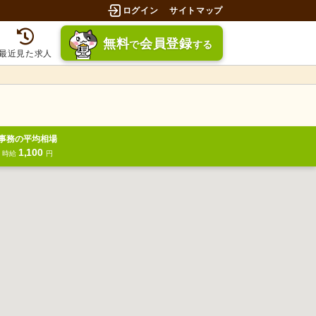
ログイン
サイトマップ
無料
会員登録
で
する
最近見た求人
事務の平均相場
1,100
円
時給
円