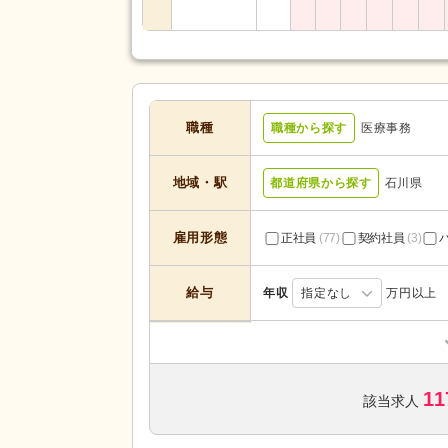
職種
職種から探す
医療事務
地域・駅
都道府県から探す
石川県
雇用形態
正社員
(77)
契約社員
(3)
給与
年収
指定なし
万円以上
訪問看護
(4)
サービスの種
類
診療所・クリニック
(62)
11
該当求人
未経験可
(60)
ブランク可
(79)