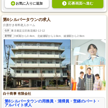
応募画面へ進む
お気に入り
に
追加
第6シルバータウンの求人
介護付き有料老人ホーム
住所
東京都足立区南花畑2-12-12
最寄駅
六町駅から0.4km、北綾瀬駅から1.6km、綾瀬駅から2.9km
白十商事 有限会社
第6シルバータウンの用務員・清掃員・営繕のパート・
アルバイト求人