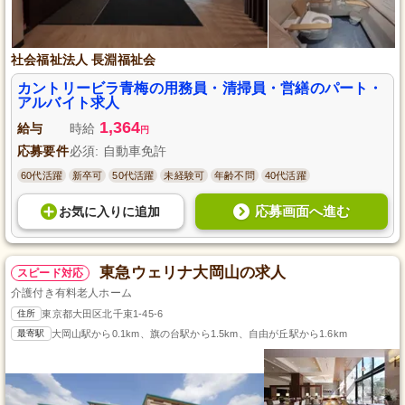
社会福祉法人 長淵福祉会
カントリービラ青梅の用務員・清掃員・営繕のパート・
アルバイト求人
1,364
給与
時給
円
応募要件
必須: 自動車免許
60代活躍
新卒可
50代活躍
未経験可
年齢不問
40代活躍
応募画面へ進む
お気に入り
に
追加
東急ウェリナ大岡山の求人
スピード対応
介護付き有料老人ホーム
住所
東京都大田区北千束1-45-6
最寄駅
大岡山駅から0.1km、旗の台駅から1.5km、自由が丘駅から1.6km