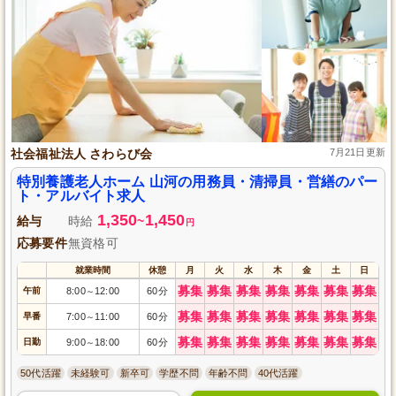
社会福祉法人 さわらび会
7月21日更新
特別養護老人ホーム 山河の用務員・清掃員・営繕のパー
ト・アルバイト求人
1,350
1,450
給与
時給
~
円
応募要件
無資格可
就業時間
休憩
月
火
水
木
金
土
日
募集
募集
募集
募集
募集
募集
募集
午前
8:00
12:00
60分
～
募集
募集
募集
募集
募集
募集
募集
早番
7:00
11:00
60分
～
募集
募集
募集
募集
募集
募集
募集
日勤
9:00
18:00
60分
～
50代活躍
未経験可
新卒可
学歴不問
年齢不問
40代活躍