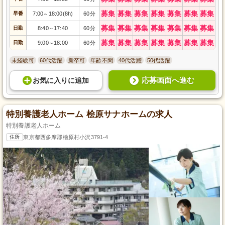
募集
募集
募集
募集
募集
募集
募集
早番
7:00
18:00(8h)
60分
～
募集
募集
募集
募集
募集
募集
募集
日勤
8:40
17:40
60分
～
募集
募集
募集
募集
募集
募集
募集
日勤
9:00
18:00
60分
～
未経験可
60代活躍
新卒可
年齢不問
40代活躍
50代活躍
応募画面へ進む
お気に入り
に
追加
特別養護老人ホーム 桧原サナホームの求人
特別養護老人ホーム
住所
東京都西多摩郡檜原村小沢3791-4