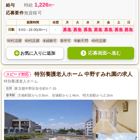
1,226
給与
時給
~
円
応募要件
無資格可
就業時間
休憩
月
火
水
木
金
土
日
募集
募集
募集
募集
募集
募集
募集
日勤
9:00
18:00(4h〜)
-
～
50代活躍
60代活躍
未経験可
新卒可
年齢不問
40代活躍
応募画面へ進む
お気に入り
に
追加
特別養護老人ホーム 中野すみれ園の求人
スピード対応
特別養護老人ホーム
住所
東京都中野区弥生町6-7-16
最寄駅
方南町駅から0.5km、笹塚駅から1.4km、明大前駅から2.1km