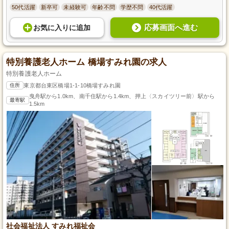
50代活躍
新卒可
未経験可
年齢不問
学歴不問
40代活躍
応募画面へ進む
お気に入り
に
追加
特別養護老人ホーム 橋場すみれ園の求人
特別養護老人ホーム
住所
東京都台東区橋場1-1-10橋場すみれ園
曳舟駅から1.0km、南千住駅から1.4km、押上〈スカイツリー前〉駅から
最寄駅
1.5km
社会福祉法人 すみれ福祉会