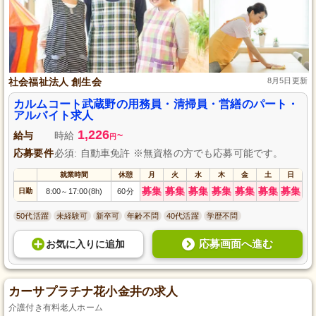
社会福祉法人 創生会
8月5日更新
カルムコート武蔵野の用務員・清掃員・営繕のパート・
アルバイト求人
1,226
給与
時給
~
円
応募要件
必須: 自動車免許 ※無資格の方でも応募可能です。
就業時間
休憩
月
火
水
木
金
土
日
募集
募集
募集
募集
募集
募集
募集
日勤
8:00
17:00(8h)
60分
～
50代活躍
未経験可
新卒可
年齢不問
40代活躍
学歴不問
応募画面へ進む
お気に入り
に
追加
カーサプラチナ花小金井の求人
介護付き有料老人ホーム