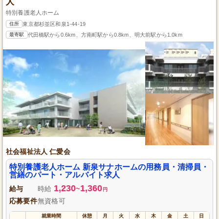
人
特別養護老人ホーム
住所
東京都杉並区和泉1-44-19
最寄駅
代田橋駅から0.6km、方南町駅から0.8km、明大前駅から1.0km
社会福祉法人 仁愛会
特別養護老人ホーム 新泉サナホームの用務員・清掃員・
営繕のパート・アルバイト求人
1,230
1,360
給与
時給
~
円
応募要件
無資格可
就業時間
休憩
月
火
水
木
金
土
日