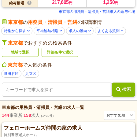
217,605
1,250
円
円
給与相場
東京都の用務員・清掃員・営繕求人の給与相場
東京都
の
用務員・清掃員・営繕
の転職事情
特集から探す
平均給与相場
求人の動向
よくある質問
東京都
でおすすめの検索条件
地域で選択
詳細条件で選択
東京都
で人気の条件
世田谷区
足立区
検索
東京都
の
用務員・清掃員・営繕
の求人一覧
144
事業所
159
求人
おすすめ順
(1~30件)
フェローホームズ仲間の家の求人
特別養護老人ホーム