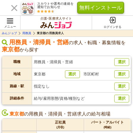
スカウトや選考の連絡を
無料インストール
通知でお知らせ
介護･医療求人サイト
メニュー
ログインする
みんジョブ
用務員
東京都の用務員求人
用務員・清掃員・営繕
の求人・転職・募集情報を
東京都
から探す
職種
用務員・清掃員・営繕
選択
地域
東京都
選択
市区町村
選択
路線・駅
指定なし
選択
詳細条件
給与/雇用形態/資格/種別など
選択
東京都
の用務員・清掃員・営繕求人の給与相場
正社員
パート・アルバイト
(月収)
(時給)