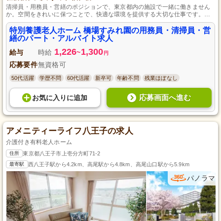
清掃員・用務員・営繕のポジションで、東京都内の施設で一緒に働きません
か。空間をきれいに保つことで、快適な環境を提供する大切な仕事です。ボ
ーナス制度あり、昇給も期待でき、交通費支給で安心して長く働ける体制が
整っています。
特別養護老人ホーム 橋場すみれ園の用務員・清掃員・営
繕のパート・アルバイト求人
1,226
1,300
給与
時給
~
円
応募要件
無資格可
50代活躍
学歴不問
60代活躍
新卒可
年齢不問
残業ほぼなし
応募画面へ進む
お気に入り
に
追加
アメニティーライフ八王子の求人
介護付き有料老人ホーム
住所
東京都八王子市上壱分方町71-2
最寄駅
西八王子駅から4.2km、高尾駅から4.8km、高尾山口駅から5.9km
パノラマ