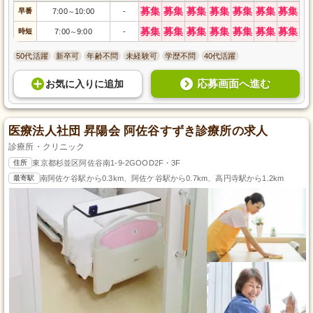
募集
募集
募集
募集
募集
募集
募集
早番
7:00
10:00
-
～
募集
募集
募集
募集
募集
募集
募集
時短
7:00
9:00
-
～
50代活躍
新卒可
年齢不問
未経験可
学歴不問
40代活躍
応募画面へ進む
お気に入り
に
追加
医療法人社団 昇陽会 阿佐谷すずき診療所の求人
診療所・クリニック
住所
東京都杉並区阿佐谷南1-9-2GOOD2F・3F
最寄駅
南阿佐ケ谷駅から0.3km、阿佐ケ谷駅から0.7km、高円寺駅から1.2km