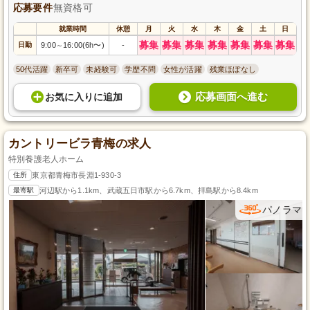
応募要件
無資格可
就業時間
休憩
月
火
水
木
金
土
日
募集
募集
募集
募集
募集
募集
募集
日勤
9:00
16:00(6h〜)
-
～
50代活躍
新卒可
未経験可
学歴不問
女性が活躍
残業ほぼなし
応募画面へ進む
お気に入り
に
追加
カントリービラ青梅の求人
特別養護老人ホーム
住所
東京都青梅市長淵1-930-3
最寄駅
河辺駅から1.1km、武蔵五日市駅から6.7km、拝島駅から8.4km
パノラマ