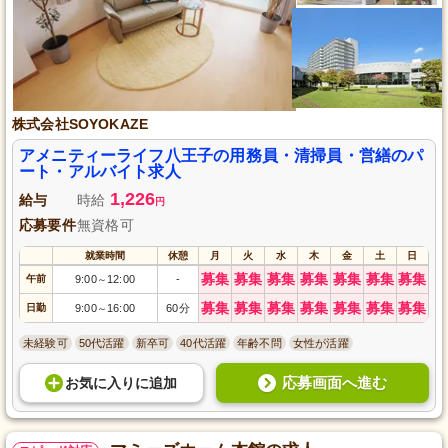
株式会社SOYOKAZE
アメニティーライフ八王子の用務員・清掃員・営繕のパ
ート・アルバイト求人
1,226
給与
時給
円
応募要件
無資格可
就業時間
休憩
月
火
水
木
金
土
日
募集
募集
募集
募集
募集
募集
募集
午前
9:00
12:00
-
～
募集
募集
募集
募集
募集
募集
募集
日勤
9:00
16:00
60分
～
未経験可
50代活躍
新卒可
40代活躍
年齢不問
女性が活躍
応募画面へ進む
お気に入り
に
追加