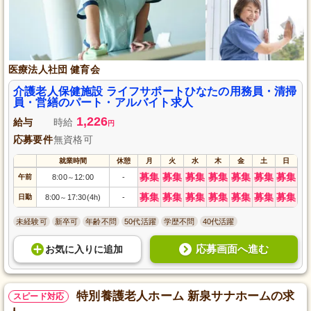
医療法人社団 健育会
介護老人保健施設 ライフサポートひなたの用務員・清掃
員・営繕のパート・アルバイト求人
1,226
給与
時給
円
応募要件
無資格可
就業時間
休憩
月
火
水
木
金
土
日
募集
募集
募集
募集
募集
募集
募集
午前
8:00
12:00
-
～
募集
募集
募集
募集
募集
募集
募集
日勤
8:00
17:30(4h)
-
～
未経験可
新卒可
年齢不問
50代活躍
学歴不問
40代活躍
応募画面へ進む
お気に入り
に
追加
特別養護老人ホーム 新泉サナホームの求
スピード対応