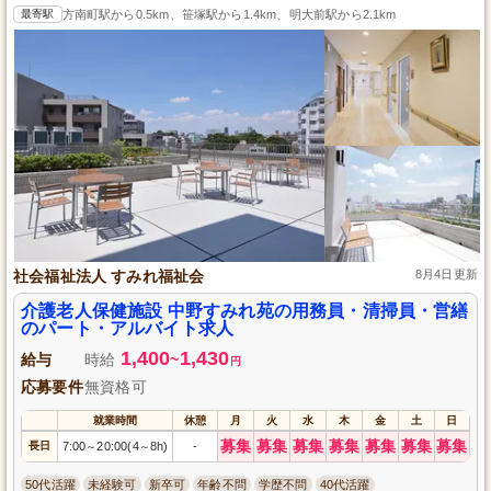
最寄駅
方南町駅から0.5km、笹塚駅から1.4km、明大前駅から2.1km
社会福祉法人 すみれ福祉会
8月4日更新
介護老人保健施設 中野すみれ苑の用務員・清掃員・営繕
のパート・アルバイト求人
1,400
1,430
給与
時給
~
円
応募要件
無資格可
就業時間
休憩
月
火
水
木
金
土
日
募集
募集
募集
募集
募集
募集
募集
長日
7:00
20:00(4
8h)
-
～
～
50代活躍
未経験可
新卒可
年齢不問
学歴不問
40代活躍