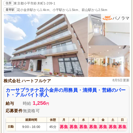
住所
東京都小平市鈴木町1-209-1
最寄駅
花小金井駅から1.4km、小平駅から1.5km、萩山駅から2.5km
パノラマ
株式会社 ハートフルケア
8月5日更新
カーサプラチナ花小金井の用務員・清掃員・営繕のパー
ト・アルバイト求人
1,256
給与
時給
円
応募要件
無資格可
就業時間
休憩
月
火
水
木
金
土
日
募集
募集
募集
募集
募集
募集
募集
日勤
9:00
16:00
45分
～