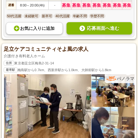
募集
募集
募集
募集
募集
募集
募集
遅番
8:00
20:00(4h)
-
～
50代活躍
未経験可
新卒可
40代活躍
年齢不問
学歴不問
応募画面へ進む
お気に入り
に
追加
足立ケアコミュニティそよ風の求人
介護付き有料老人ホーム
住所
東京都足立区梅島2-31-14
最寄駅
梅島駅から0.7km、西新井駅から1.0km、大師前駅から1.8km
パノラマ