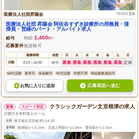
医療法人社団昇陽会
7月30日更新
医療法人社団 昇陽会 阿佐谷すずき診療所の用務員・清
掃員・営繕のパート・アルバイト求人
1,400
給与
時給
~
円
応募要件
無資格可
就業時間
休憩
月
火
水
木
金
土
日
募集
募集
募集
募集
募集
募集
定休
日勤
8:15
16:00
60分
～
50代活躍
新卒可
未経験可
40代活躍
学歴不問
時短勤務相談可
応募画面へ進む
お気に入り
に
追加
クラシックガーデン文京根津の求人
新着
スピード対応
介護付き有料老人ホーム
住所
東京都文京区根津2-14-18
最寄駅
根津駅から0.1km、京成上野駅から1.0km、鶯谷駅から1.1km