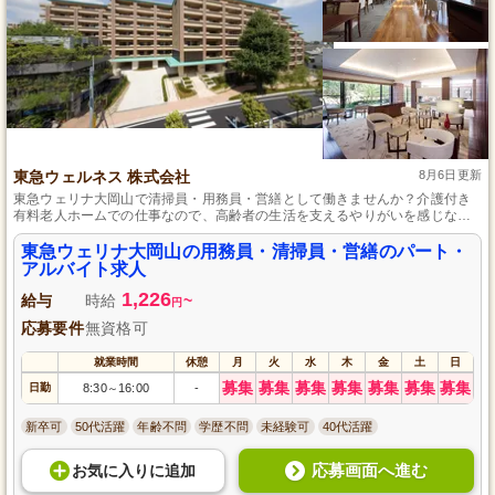
東急ウェルネス 株式会社
8月6日更新
東急ウェリナ大岡山で清掃員・用務員・営繕として働きませんか？介護付き
有料老人ホームでの仕事なので、高齢者の生活を支えるやりがいを感じなが
ら勤務できます。経験や資格は問いません。パート・アルバイトなので、自
分のライフスタイルに合わせた働き方が可能です。興味のある方はぜひご応
東急ウェリナ大岡山の用務員・清掃員・営繕のパート・
募ください。
アルバイト求人
1,226
給与
時給
~
円
応募要件
無資格可
就業時間
休憩
月
火
水
木
金
土
日
募集
募集
募集
募集
募集
募集
募集
日勤
8:30
16:00
-
～
新卒可
50代活躍
年齢不問
学歴不問
未経験可
40代活躍
応募画面へ進む
お気に入り
に
追加