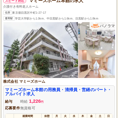
マミーズホーム本館の求人
スピード対応
介護付き有料老人ホーム
住所
東京都目黒区中町1-27-17
最寄駅
学芸大学駅から1.0km、中目黒駅から1.6km、目黒駅から1.8km
パノラマ
株式会社 マミーズホーム
マミーズホーム本館の用務員・清掃員・営繕のパート・
アルバイト求人
1,226
給与
時給
円
応募要件
無資格可
就業時間
休憩
月
火
水
木
金
土
日