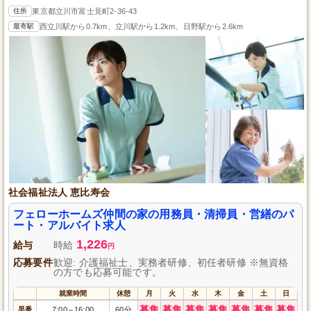
住所
東京都立川市富士見町2-36-43
最寄駅
西立川駅から0.7km、立川駅から1.2km、日野駅から2.6km
社会福祉法人 恵比寿会
フェローホームズ仲間の家の用務員・清掃員・営繕のパ
ート・アルバイト求人
1,226
給与
時給
円
応募要件
歓迎: 介護福祉士、実務者研修、初任者研修 ※無資格
の方でも応募可能です。
就業時間
休憩
月
火
水
木
金
土
日
募集
募集
募集
募集
募集
募集
募集
早番
7:00
16:00
60分
～