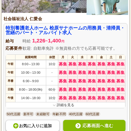
社会福祉法人 仁愛会
特別養護老人ホーム 桧原サナホームの用務員・清掃員・
営繕のパート・アルバイト求人
1,226
1,400
給与
時給
~
円
応募要件
歓迎: 自動車免許 ※無資格の方でも応募可能です。
就業時間
休憩
月
火
水
木
金
土
日
募集
募集
募集
募集
募集
募集
募集
午前
8:00
13:00
10分
～
募集
募集
募集
募集
募集
募集
募集
午前
10:00
13:00
-
～
募集
募集
募集
募集
募集
募集
募集
早番
6:00
9:00
-
～
募集
募集
募集
募集
募集
募集
募集
日勤
8:00
18:00(9h)
60分
～
募集
募集
募集
募集
募集
募集
募集
午後
14:00
18:00
10分
～
詳細を見る
50代活躍
新卒可
未経験可
年齢不問
40代活躍
60代活躍
応募画面へ進む
お気に入り
に
追加