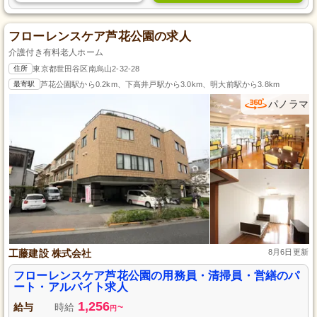
フローレンスケア芦花公園の求人
介護付き有料老人ホーム
住所
東京都世田谷区南烏山2-32-28
最寄駅
芦花公園駅から0.2km、下高井戸駅から3.0km、明大前駅から3.8km
パノラマ
工藤建設 株式会社
8月6日更新
フローレンスケア芦花公園の用務員・清掃員・営繕のパ
ート・アルバイト求人
1,256
給与
時給
~
円