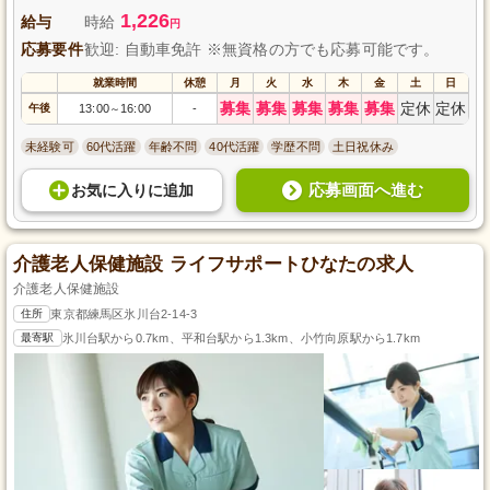
しょう。
1,226
給与
時給
円
応募要件
歓迎: 自動車免許 ※無資格の方でも応募可能です。
就業時間
休憩
月
火
水
木
金
土
日
募集
募集
募集
募集
募集
定休
定休
午後
13:00
16:00
-
～
未経験可
60代活躍
年齢不問
40代活躍
学歴不問
土日祝休み
応募画面へ進む
お気に入り
に
追加
介護老人保健施設 ライフサポートひなたの求人
介護老人保健施設
住所
東京都練馬区氷川台2-14-3
最寄駅
氷川台駅から0.7km、平和台駅から1.3km、小竹向原駅から1.7km