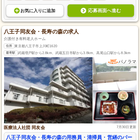
応募画面へ進む
お気に入り
に
追加
八王子同友会・長寿の森の求人
介護付き有料老人ホーム
住所
東京都八王子市上川町1620
最寄駅
武蔵増戸駅から2.8km、武蔵五日市駅から3.8km、高尾山口駅から8.3km
パノラマ
医療法人社団 同友会
7月30日更新
八王子同友会・長寿の森の用務員・清掃員・営繕のパー