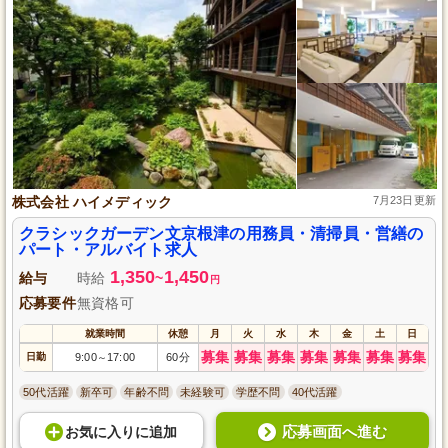
株式会社 ハイメディック
7月23日更新
クラシックガーデン文京根津の用務員・清掃員・営繕の
パート・アルバイト求人
1,350
1,450
給与
時給
~
円
応募要件
無資格可
就業時間
休憩
月
火
水
木
金
土
日
募集
募集
募集
募集
募集
募集
募集
日勤
9:00
17:00
60分
～
50代活躍
新卒可
年齢不問
未経験可
学歴不問
40代活躍
応募画面へ進む
お気に入り
に
追加