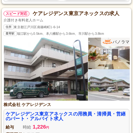
ケアレジデンス東京アネックスの求人
スピード対応
介護付き有料老人ホーム
住所
東京都江戸川区南篠崎町1-6-14
最寄駅
瑞江駅から0.5km、本八幡駅から3.6km、市川駅から3.8km
パノラマ
株式会社 ケアレジデンス
ケアレジデンス東京アネックスの用務員・清掃員・営繕
のパート・アルバイト求人
1,226
給与
時給
円