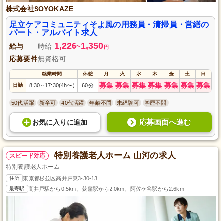
株式会社SOYOKAZE
足立ケアコミュニティそよ風の用務員・清掃員・営繕の
パート・アルバイト求人
1,226
1,350
給与
時給
~
円
応募要件
無資格可
就業時間
休憩
月
火
水
木
金
土
日
募集
募集
募集
募集
募集
募集
募集
日勤
8:30
17:30(4h〜)
60分
～
50代活躍
新卒可
40代活躍
年齢不問
未経験可
学歴不問
応募画面へ進む
お気に入り
に
追加
特別養護老人ホーム 山河の求人
スピード対応
特別養護老人ホーム
住所
東京都杉並区高井戸東3-30-13
最寄駅
高井戸駅から0.5km、荻窪駅から2.0km、阿佐ケ谷駅から2.6km