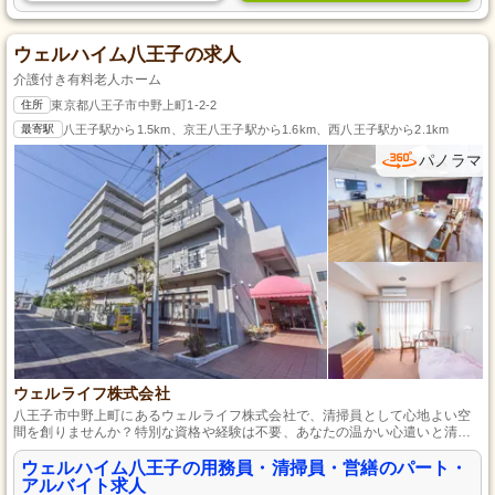
ウェルハイム八王子の求人
介護付き有料老人ホーム
住所
東京都八王子市中野上町1-2-2
最寄駅
八王子駅から1.5km、京王八王子駅から1.6km、西八王子駅から2.1km
パノラマ
ウェルライフ株式会社
八王子市中野上町にあるウェルライフ株式会社で、清掃員として心地よい空
間を創りませんか？特別な資格や経験は不要、あなたの温かい心遣いと清掃
への意欲が求められます。パート・アルバイトとして柔軟に働ける環境で、
入居者様が安心して生活できる清潔な空間を提供するやりがいを感じてくだ
ウェルハイム八王子の用務員・清掃員・営繕のパート・
さい。私たちと一緒に、ウェルハイム八王子を素晴らしい場所にしていきま
アルバイト求人