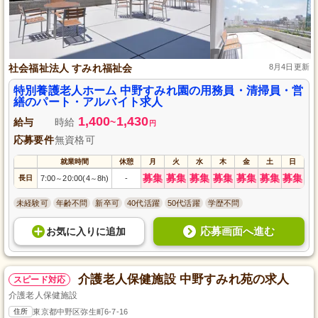
社会福祉法人 すみれ福祉会
8月4日更新
特別養護老人ホーム 中野すみれ園の用務員・清掃員・営
繕のパート・アルバイト求人
1,400
1,430
給与
時給
~
円
応募要件
無資格可
就業時間
休憩
月
火
水
木
金
土
日
募集
募集
募集
募集
募集
募集
募集
長日
7:00
20:00(4
8h)
-
～
～
未経験可
年齢不問
新卒可
40代活躍
50代活躍
学歴不問
応募画面へ進む
お気に入り
に
追加
介護老人保健施設 中野すみれ苑の求人
スピード対応
介護老人保健施設
住所
東京都中野区弥生町6-7-16