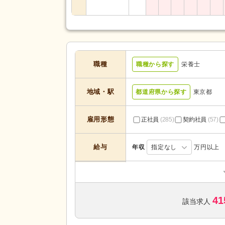
職種
職種から探す
栄養士
地域・駅
都道府県から探す
東京都
雇用形態
正社員
(285)
契約社員
(57)
給与
年収
指定なし
万円以上
デイサービス
(21)
住宅型有料老人ホーム
(2)
41
特別養護老人ホーム
(80)
該当求人
サービスの種
類
グループホーム
(2)