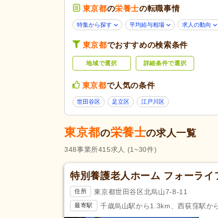
診療所・クリニック
(43)
東京都
の
栄養士
の転職事情
薬局・ドラッグストア
(12)
特集から探す
平均給与相場
求人の動向
未経験可
(219)
東京都
でおすすめの検索条件
学歴不問
(331)
地域で選択
詳細条件で選択
子育てママパパ活躍
(386)
60代活躍
(44)
応募条件・こ
東京都
で人気の条件
だわり
Web面接可
(51)
世田谷区
足立区
江戸川区
掲載3日以内
(7)
掲載30日以内
(39)
東京都
栄養士
の
の求人一覧
急募
(2)
348
事業所
415
求人
(1~30件)
残業ほぼなし
(390)
夜勤のみ可
(1)
特別養護老人ホーム フォーライ
勤務形態
週1日から可
(1)
東京都世田谷区北烏山7-8-11
住所
シフト相談可
(386)
千歳烏山駅から1.3km、西荻窪駅から3
最寄駅
管理栄養士
(160)