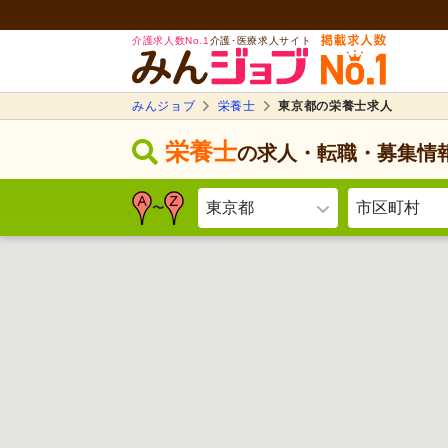
介護求人数No.1
介護･医療求人サイト
みんジョブ
栄養士
東京都の栄養士求人
栄養士
の求人・転職・募集情
東京都
市区町村
〜