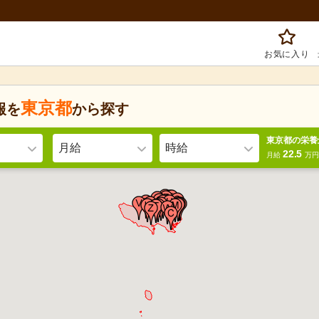
お気に入り
東京都
報を
から探す
東京都の栄養
月給
時給
22.5
月給
万