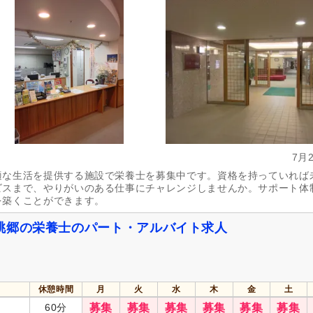
週休2日
(189)
4週8休
(14)
土日祝休み
(13)
土曜休み
(1)
年間休日110日以上
(21)
年間休日120日以上
(27)
育休あり
(410)
介護休業
(154)
夏季休暇
(22)
冬季休暇
(4)
7月
社会保険完備
(408)
研修制度あり
(386)
適な生活を提供する施設で栄養士を募集中です。資格を持っていれば
ビスまで、やりがいのある仕事にチャレンジしませんか。サポート体
昇給あり
(404)
復職支援あり
(44)
を築くことができます。
日・祝給与アップ
(7)
住宅手当
(98)
桃郷の栄養士のパート・アルバイト求人
通勤手当
(265)
人事評価制度あり
(386)
託児施設あり
(24)
資格手当
(146)
扶養手当
(72)
再雇用制度あり
(54)
休憩時間
月
火
水
木
金
土
副業可
(36)
60分
募集
募集
募集
募集
募集
募集