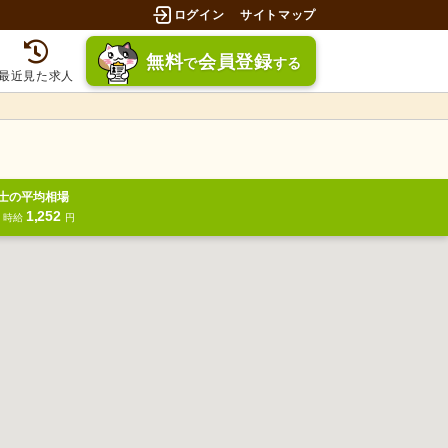
ログイン
サイトマップ
無料
会員登録
で
する
最近見た求人
士の平均相場
1,252
円
時給
円