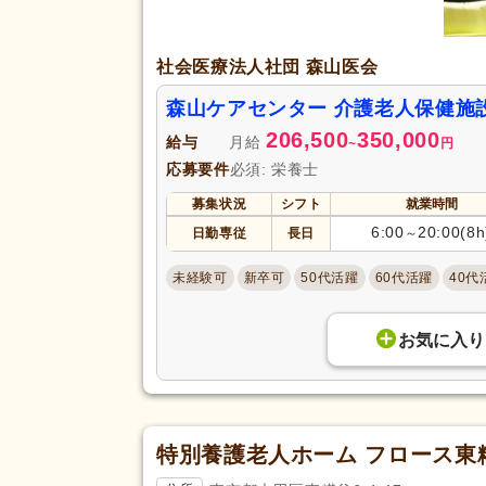
社会医療法人社団 森山医会
森山ケアセンター 介護老人保健施
206,500
350,000
給与
月給
~
円
応募要件
必須: 栄養士
募集状況
シフト
就業時間
6:00
20:00(8h
日勤専従
長日
～
未経験可
新卒可
50代活躍
60代活躍
40代
お気に入り
特別養護老人ホーム フロース東