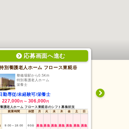
応募画面
へ
進む
特別養護老人ホーム フロース東糀谷
特別養護老
整備場駅から0.5Km
矢川
特別養護老人ホーム
特
栄養士
栄
日勤専従/未経験可/栄養士
日勤専従/経
227,000
306,000
300,000
給
月給
円
〜
円
円
養護老人ホーム フロース東糀谷のシフト募集状況
特別養護老人ホーム
就業時間
休憩
月
火
水
木
金
土
日
就業時間
早番
5:00
～
14:00
勤
9:00
～
18:00
60
分
募集
募集
募集
募集
募集
募集
募集