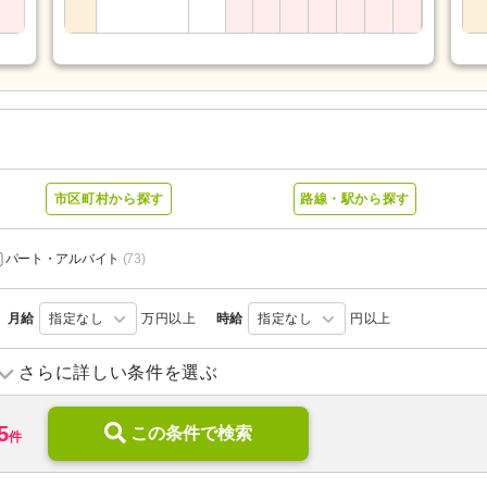
市区町村から探す
路線・駅から探す
パート・アルバイト
(73)
月給
指定なし
万円以上
時給
指定なし
円以上
小規模多機能型居宅介護
(4)
ショートステイ
(11)
さらに詳しい条件を選ぶ
介護付き有料老人ホーム
(39)
ケアハウス
(3)
5
介護老人保健施設
この条件で検索
(31)
介護医療院・療養病床
(1)
件
養護老人ホーム
(6)
病院
(92)