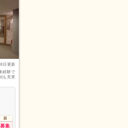
28日更新
未経験で
制も充実
日
募集