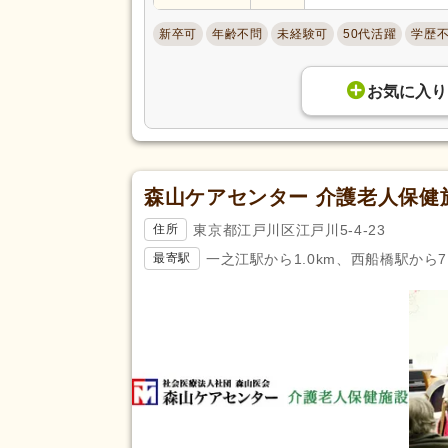
駅近
(144)
アクセス
新卒可
年齢不問
未経験可
50代活躍
学歴
バイク通勤可
(16)
お気に入り
森山ケアセンター 介護老人保健
東京都江戸川区江戸川5-4-23
住所
一之江駅から1.0km、西船橋駅から7.
最寄駅