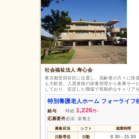
応募資格
自動車免許
(9)
完全週休2日
(38)
土日休み
(2)
日曜休み
(1)
休日・休暇
産休あり
(382)
看護休暇
(62)
年末年始休暇
(22)
社会福祉法人 寿心会
賞与あり
(315)
東京都世田谷区に位置し、高齢者の方々に快
も大歓迎。入居者様の栄養管理から食事サー
企業年金
(9)
しており、安定した職場で長期的なキャリア
退職金あり
(186)
給与・手当
特別養護老人ホーム フォーライフ
資格取得支援あり
(51)
福利厚生
1,226
給与
時給
処遇改善手当
円
~
(58)
応募要件
必須: 栄養士
扶養控除内考慮あり
(28)
募集状況
シフト
就業時間
正社員登用あり
(46)
8:30
15:30
日勤専従
日勤
～