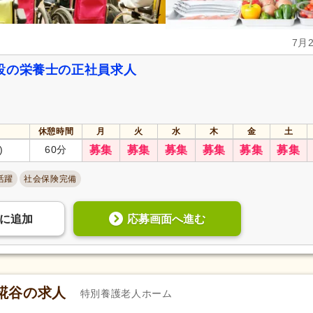
7月
設の栄養士の正社員求人
休憩時間
月
火
水
木
金
土
)
60分
募集
募集
募集
募集
募集
募集
活躍
社会保険完備
応募画面へ進む
に
追加
糀谷の求人
特別養護老人ホーム