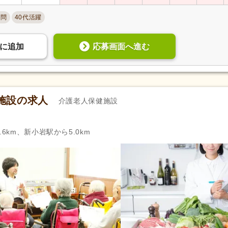
自動車通勤可
(130)
自転車通勤可
(377)
不問
40代活躍
応募画面へ進む
に
追加
施設の求人
介護老人保健施設
6km、新小岩駅から5.0km