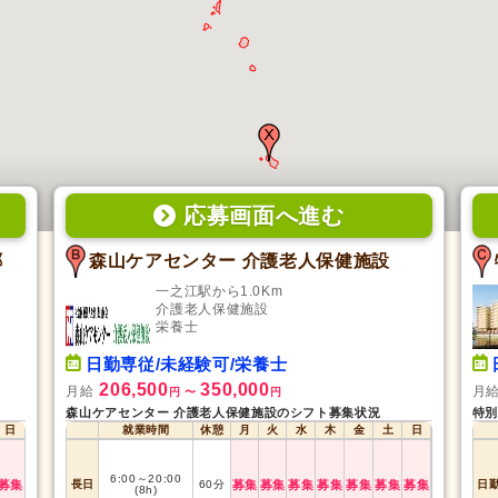
応募画面
へ
進む
郷
森山ケアセンター 介護老人保健施設
一之江駅から1.0Km
介護老人保健施設
栄養士
日勤専従/未経験可/栄養士
206,500
350,000
月給
月
円
〜
円
森山ケアセンター 介護老人保健施設のシフト募集状況
特別
日
就業時間
休憩
月
火
水
木
金
土
日
6:00
～
20:00
募集
長日
60
分
募集
募集
募集
募集
募集
募集
募集
日
(8h)