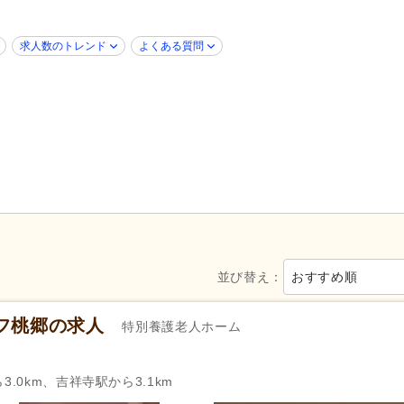
障がい者支援
(4)
歯科診療所・技工所
(34)
求人数のトレンド
よくある質問
新規オープン
(5)
ブランク可
(386)
年齢不問
(325)
新卒可
(377)
40代活躍
(386)
50代活躍
(386)
髪型・髪色自由
(9)
ネイル可
(15)
ハローワーク求人を除く
(37)
掲載24時間以内
(7)
掲載7日以内
(12)
掲載14日以内
(18)
女性が活躍
(384)
スピード対応
(19)
並び替え：
おすすめ順
シフト制
(25)
日勤のみ可
(371)
午前のみ可
(12)
午後のみ可
(9)
フ桃郷の求人
特別養護老人ホーム
週2日から可
(3)
週3日から可
(17)
即日勤務可
(49)
.0km、吉祥寺駅から3.1km
栄養士
(364)
調理師
(22)