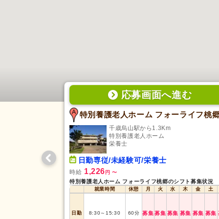
応募画面
へ
進む
特別養護老人ホーム フォーライフ桃
千歳烏山駅から1.3Km
特別養護老人ホーム
栄養士
日勤専従/未経験可/栄養士
1,226
時給
円
〜
特別養護老人ホーム フォーライフ桃郷のシフト募集状況
就業時間
休憩
月
火
水
木
金
土
日勤
8:30
～
15:30
60
分
募集
募集
募集
募集
募集
募集