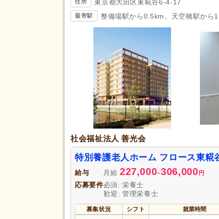
東京都大田区東糀谷6-4-17
住所
整備場駅から0.5km、天空橋駅から1
最寄駅
社会福祉法人 善光会
特別養護老人ホーム フロース東糀
227,000
306,000
給与
月給
~
円
応募要件
必須: 栄養士
歓迎: 管理栄養士
募集状況
シフト
就業時間