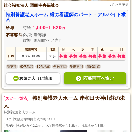
社会福祉法人 関西中央福祉会
7月28日更新
特別養護老人ホーム 縁の看護師のパート・アルバイト求
人
1,600
1,820
給与
時給
~
円
応募要件
必須: 看護師
歓迎: 認知症ケア専門士
就業時間
休憩
月
火
水
木
金
土
日
募集
募集
募集
募集
募集
募集
募集
日勤
9:00
18:00
60分
～
新卒可
60代活躍
50代活躍
年齢不問
学歴不問
40代活躍
応募画面へ進む
お気に入り
に
追加
特別養護老人ホーム 岸和田天神山荘の求
スピード対応
人
特別養護老人ホーム
住所
大阪府岸和田市流木町337-7
最寄駅
名越駅から2.2km、水間観音駅から3.2km、貝塚駅から3.8km