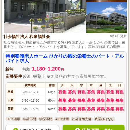
社会福祉法人 和泉福祉会
8月4日更新
社会福祉法人 和泉福祉会が運営する特別養護老人ホーム ひかりの園では、栄
養士としてのパート・アルバイトを募集しています。高齢者施設での勤務経
験や調理業務の経験を活かせる職場です。私たちと一緒に、入居者の健康を
支える栄養管理を行いませんか。温かい雰囲気の中で働ける環境が整ってい
特別養護老人ホーム ひかりの園の栄養士のパート・アル
ます。興味のある方はぜひご応募ください。
バイト求人
1,180
1,200
給与
時給
~
円
応募要件
必須: 栄養士 ※無資格の方でも応募可能です。
就業時間
休憩
月
火
水
木
金
土
日
募集
募集
募集
募集
募集
募集
募集
早番
6:30
15:30
60分
～
募集
募集
募集
募集
募集
募集
募集
日勤
8:30
17:30
60分
～
募集
募集
募集
募集
募集
募集
募集
日勤
9:30
18:30
60分
～
50代活躍
年齢不問
学歴不問
40代活躍
社会保険完備
残業ほぼなし