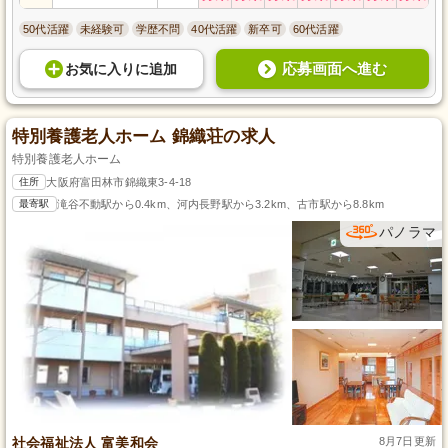
50代活躍
未経験可
学歴不問
40代活躍
新卒可
60代活躍
応募画面へ進む
お気に入り
に
追加
特別養護老人ホーム 錦織荘の求人
特別養護老人ホーム
住所
大阪府富田林市錦織東3-4-18
最寄駅
滝谷不動駅から0.4km、河内長野駅から3.2km、古市駅から8.8km
パノラマ
社会福祉法人 富美和会
8月7日更新