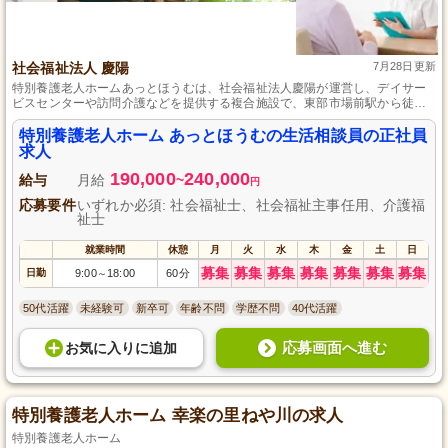
社会福祉法人 慶陽
7月28日更新
特別養護老人ホームあっとほうむは、社会福祉法人慶陽が運営し、デイサー
ビスセンターや訪問介護などを提供する複合施設で、東部市場前駅から徒歩4
分と通勤に便利な位置にあります。
特別養護老人ホーム あっとほうむの生活相談員の正社員
求人
190,000
240,000
給与
月給
~
円
応募要件
いずれか必須: 社会福祉士、社会福祉主事任用、介護福
祉士
就業時間
休憩
月
火
水
木
金
土
日
募集
募集
募集
募集
募集
募集
募集
日勤
9:00
18:00
60分
～
50代活躍
未経験可
新卒可
年齢不問
学歴不問
40代活躍
応募画面へ進む
お気に入り
に
追加
特別養護老人ホーム 幸楽の里ねや川の求人
特別養護老人ホーム