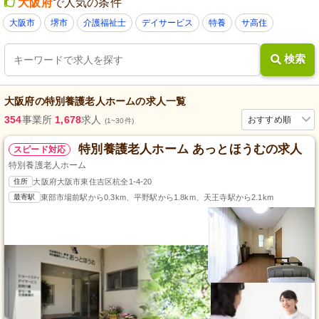
大阪府
で人気の条件
大阪市
堺市
介護福祉士
デイサービス
特養
サ高住
検索
大阪府
の
特別養護老人ホーム
の求人一覧
354
事業所
1,678
求人
おすすめ順
(1~30件)
特別養護老人ホーム あっとほうむの求人
スピード対応
特別養護老人ホーム
住所
大阪府大阪市東住吉区杭全1-4-20
最寄駅
東部市場前駅から0.3km、平野駅から1.8km、天王寺駅から2.1km