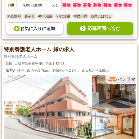
募集
募集
募集
募集
募集
募集
募集
日勤
9:00
18:00
60分
～
未経験可
新卒可
40代活躍
50代活躍
学歴不問
残業ほぼなし
応募画面へ進む
お気に入り
に
追加
特別養護老人ホーム 縁の求人
特別養護老人ホーム
住所
大阪府吹田市千里山竹園1-50-18
最寄駅
千里山駅から0.7km、江坂駅から2.7km、山田駅から2.8km
パノラマ