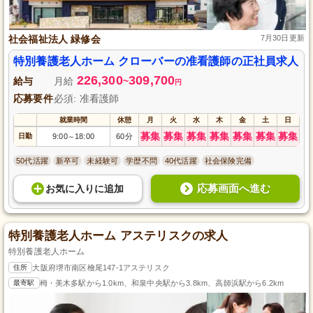
社会福祉法人 緑修会
7月30日更新
特別養護老人ホーム クローバーの准看護師の正社員求人
226,300
309,700
給与
月給
~
円
応募要件
必須: 准看護師
就業時間
休憩
月
火
水
木
金
土
日
募集
募集
募集
募集
募集
募集
募集
日勤
9:00
18:00
60分
～
50代活躍
新卒可
未経験可
学歴不問
40代活躍
社会保険完備
応募画面へ進む
お気に入り
に
追加
特別養護老人ホーム アステリスクの求人
特別養護老人ホーム
住所
大阪府堺市南区檜尾147-1アステリスク
最寄駅
栂・美木多駅から1.0km、和泉中央駅から3.8km、高師浜駅から6.2km