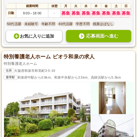
就業時間
休憩
月
火
水
木
金
土
日
募集
募集
募集
募集
募集
募集
募集
日勤
9:00
18:00
-
～
50代活躍
未経験可
年齢不問
40代活躍
学歴不問
残業ほぼなし
応募画面へ進む
お気に入り
に
追加
特別養護老人ホーム ビオラ和泉の求人
特別養護老人ホーム
住所
大阪府和泉市和気町3-5-19
最寄駅
和泉府中駅から0.9km、和泉中央駅から3.5km、高師浜駅から5.3km