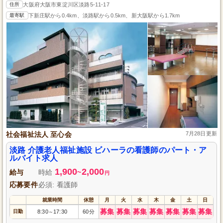
住所
大阪府大阪市東淀川区淡路5-11-17
最寄駅
下新庄駅から0.4km、淡路駅から0.5km、新大阪駅から1.7km
社会福祉法人 至心会
7月28日更新
淡路 介護老人福祉施設 ビハーラの看護師のパート・ア
ルバイト求人
1,900
2,000
給与
時給
~
円
応募要件
必須: 看護師
就業時間
休憩
月
火
水
木
金
土
日
募集
募集
募集
募集
募集
募集
募集
日勤
8:30
17:30
60分
～