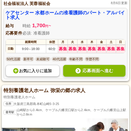
社会福祉法人 芙蓉福祉会
8月6日更新
ケアセンター 水都ホームの准看護師のパート・アルバイ
ト求人
1,700
給与
時給
~
円
応募要件
必須: 准看護師
就業時間
休憩
月
火
水
木
金
土
日
募集
募集
募集
募集
募集
募集
募集
日勤
9:00
18:00
60分
～
50代活躍
新卒可
未経験可
40代活躍
年齢不問
学歴不問
応募画面へ進む
お気に入り
に
追加
特別養護老人ホーム 弥栄の郷の求人
特別養護老人ホーム
住所
大阪府三島郡島本町山崎5-3-25
山崎駅から0.4km、ケーブル八幡宮口駅から2.4km、ケーブル八幡宮山上駅
最寄駅
から2.6km