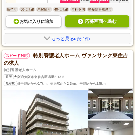
新卒可
50代活躍
未経験可
40代活躍
年齢不問
時短勤務相談可
応募画面へ進む
お気に入り
に
追加
もっと見る
(ほか1件)
特別養護老人ホーム ヴァンサンク東住吉
スピード対応
の求人
特別養護老人ホーム
住所
大阪府大阪市東住吉区湯里5-13-5
最寄駅
針中野駅から0.7km、長居駅から2.2km、平野駅から2.5km