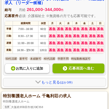
求人 （リーダー候補）
261,000
344,000
給与
月給
~
円
応募要件
必須: 介護福祉士 ※無資格の方でも応募可能です。
就業時間
休憩
月
火
水
木
金
土
日
募集
募集
募集
募集
募集
募集
募集
早番
7:00
16:00
60分
～
募集
募集
募集
募集
募集
募集
募集
日勤
8:30
17:30
60分
～
募集
募集
募集
募集
募集
募集
募集
遅番
11:00
20:00
60分
～
募集
募集
募集
募集
募集
募集
募集
夜勤
16:30
翌9:30
120分
～
50代活躍
新卒可
未経験可
40代活躍
学歴不問
時短勤務相談可
応募画面へ進む
お気に入り
に
追加
もっと見る
(ほか3件)
特別養護老人ホーム 千亀利荘の求人
特別養護老人ホーム
住所
大阪府岸和田市積川町358