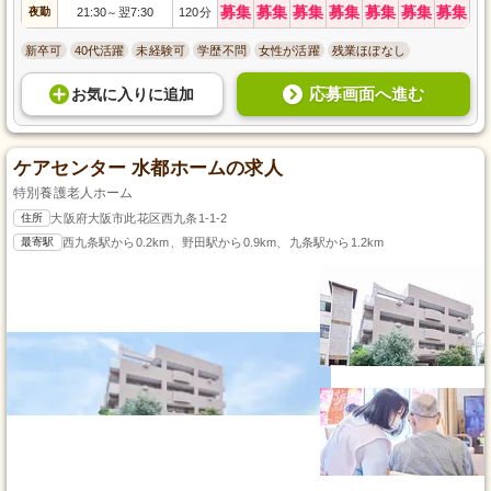
募集
募集
募集
募集
募集
募集
募集
夜勤
21:30
翌7:30
120分
～
新卒可
40代活躍
未経験可
学歴不問
女性が活躍
残業ほぼなし
応募画面へ進む
お気に入り
に
追加
ケアセンター 水都ホームの求人
特別養護老人ホーム
住所
大阪府大阪市此花区西九条1-1-2
最寄駅
西九条駅から0.2km、野田駅から0.9km、九条駅から1.2km