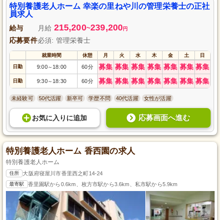
ます。
特別養護老人ホーム 幸楽の里ねや川の管理栄養士の正社
員求人
215,200
239,200
給与
月給
~
円
応募要件
必須: 管理栄養士
就業時間
休憩
月
火
水
木
金
土
日
募集
募集
募集
募集
募集
募集
募集
日勤
9:00
18:00
60分
～
募集
募集
募集
募集
募集
募集
募集
日勤
9:30
18:30
60分
～
未経験可
50代活躍
新卒可
学歴不問
40代活躍
女性が活躍
応募画面へ進む
お気に入り
に
追加
特別養護老人ホーム 香西園の求人
特別養護老人ホーム
住所
大阪府寝屋川市香里西之町14-24
最寄駅
香里園駅から0.6km、枚方市駅から3.6km、私市駅から5.9km