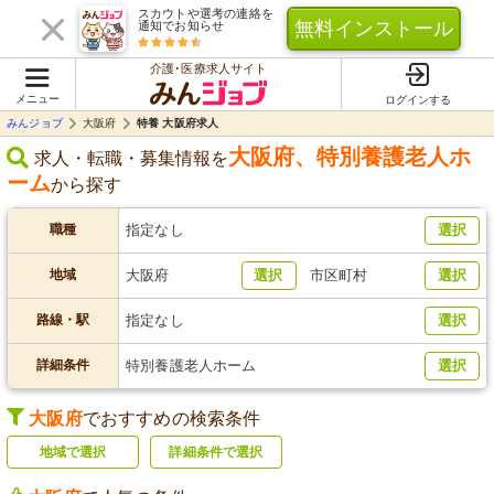
スカウトや選考の連絡を
無料インストール
通知でお知らせ
介護･医療求人サイト
メニュー
ログインする
みんジョブ
大阪府
特養 大阪府求人
大阪府
、
特別養護老人ホ
求人・転職・募集情報を
ーム
から探す
職種
指定なし
選択
地域
大阪府
選択
市区町村
選択
路線・駅
指定なし
選択
詳細条件
特別養護老人ホーム
選択
大阪府
でおすすめの検索条件
地域で選択
詳細条件で選択