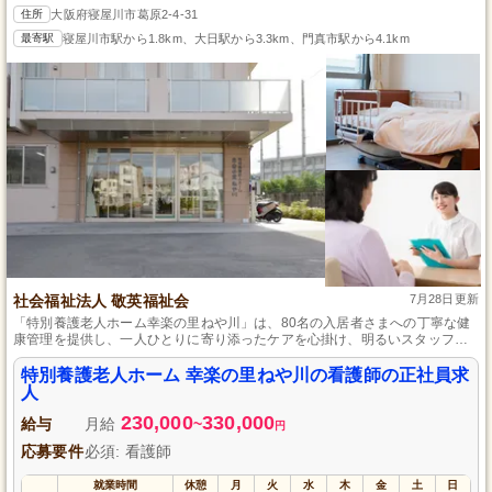
住所
大阪府寝屋川市葛原2-4-31
最寄駅
寝屋川市駅から1.8km、大日駅から3.3km、門真市駅から4.1km
社会福祉法人 敬英福祉会
7月28日更新
「特別養護老人ホーム幸楽の里ねや川」は、80名の入居者さまへの丁寧な健
康管理を提供し、一人ひとりに寄り添ったケアを心掛け、明るいスタッフと
自由な風通しの良い職場環境を誇りにしています。
特別養護老人ホーム 幸楽の里ねや川の看護師の正社員求
人
230,000
330,000
給与
月給
~
円
応募要件
必須: 看護師
就業時間
休憩
月
火
水
木
金
土
日