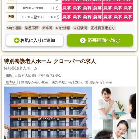
急募
急募
急募
急募
急募
急募
急募
日勤
10:00
19:00
60分
～
急募
急募
急募
急募
急募
急募
急募
夜勤
16:30
翌9:30
180分
～
50代活躍
学歴不問
新卒可
40代活躍
未経験可
正社員登用あり
応募画面へ進む
お気に入り
に
追加
特別養護老人ホーム クローバーの求人
特別養護老人ホーム
住所
大阪府大阪市此花区高見2-8-1
最寄駅
千鳥橋駅から0.4km、西九条駅から1.2km、野田駅から1.7km