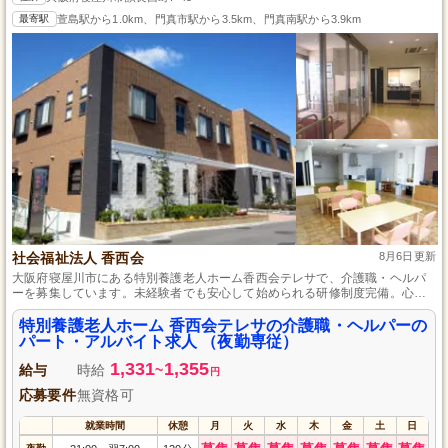
最寄駅
萱島駅から1.0km、門真市駅から3.5km、門真南駅から3.9km
社会福祉法人 香西会
8月6日更新
大阪府寝屋川市にある特別養護老人ホーム香西会テレサで、介護職・ヘルパ
ーを募集しています。未経験者でも安心して始められる研修制度完備。心温
まるケアを提供し、入居者様一人ひとりに寄り添った介護を実践したい方を
お待ちしています。パート・アルバイトとして、仕事とプライベートの両立
特別養護老人ホーム 香西会テレサの介護職・ヘルパーの
をサポート。あなたの優しさと情熱を、地域に根ざした当施設で活かしてみ
パート・アルバイト求人 （夜勤専従）
ませんか？一緒に快適な生活を支えましょう。
1,331
1,355
給与
時給
~
円
応募要件
無資格可
就業時間
休憩
月
火
水
木
金
土
日