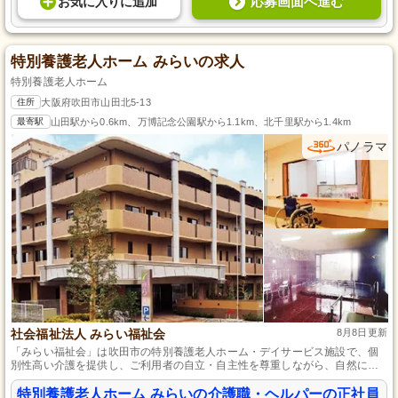
応募画面へ進む
お気に入り
に
追加
特別養護老人ホーム みらいの求人
特別養護老人ホーム
住所
大阪府吹田市山田北5-13
最寄駅
山田駅から0.6km、万博記念公園駅から1.1km、北千里駅から1.4km
パノラマ
社会福祉法人 みらい福祉会
8月8日更新
「みらい福祉会」は吹田市の特別養護老人ホーム・デイサービス施設で、個
別性高い介護を提供し、ご利用者の自立・自主性を尊重しながら、自然に囲
まれた開放的な空間で安心して働ける環境を備えています。
特別養護老人ホーム みらいの介護職・ヘルパーの正社員