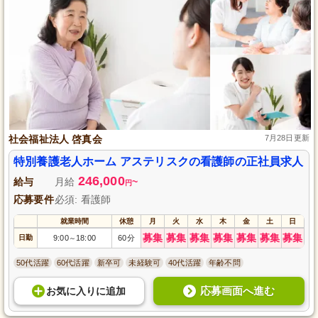
社会福祉法人 啓真会
7月28日更新
特別養護老人ホーム アステリスクの看護師の正社員求人
246,000
給与
月給
~
円
応募要件
必須: 看護師
就業時間
休憩
月
火
水
木
金
土
日
募集
募集
募集
募集
募集
募集
募集
日勤
9:00
18:00
60分
～
50代活躍
60代活躍
新卒可
未経験可
40代活躍
年齢不問
応募画面へ進む
お気に入り
に
追加