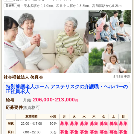
最寄駅
栂・美木多駅から1.0km、和泉中央駅から3.8km、高師浜駅から6.2km
社会福祉法人 啓真会
8月8日更新
特別養護老人ホーム アステリスクの介護職・ヘルパーの
正社員求人
206,000
213,000
給与
月給
~
円
応募要件
無資格可
就業時間
休憩
月
火
水
木
金
土
日
募集
募集
募集
募集
募集
募集
募集
深夜
22:00
翌7:00
60分
～
募集
募集
募集
募集
募集
募集
募集
長日
7:00
22:00
60分
～