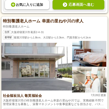
応募画面へ進む
お気に入り
に
追加
特別養護老人ホーム 幸楽の里ねや川の求人
特別養護老人ホーム
住所
大阪府寝屋川市葛原2-4-31
最寄駅
寝屋川市駅から1.8km、大日駅から3.3km、門真市駅から4.1km
社会福祉法人 敬英福祉会
7月28日更新
大阪府寝屋川市の特別養護老人ホーム幸楽の里ねや川では、実務経験不問で
管理栄養士を募集し、栄養マネジメントや食事提案などを担当させ、バス停
から歩いて7分のアクセスしやすい場所で、賞与年2回の給与支援を行ってい