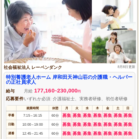
社会福祉法人 レーベンダンク
8月8日更新
特別養護老人ホーム 岸和田天神山荘の介護職・ヘルパー
の正社員求人
177,160
230,000
給与
月給
~
円
応募要件
いずれか必須: 介護福祉士、実務者研修、初任者研修
就業時間
休憩
月
火
水
木
金
土
日
募集
募集
募集
募集
募集
募集
募集
早番
7:15
16:15
60分
～
募集
募集
募集
募集
募集
募集
募集
日勤
10:00
19:00
60分
～
募集
募集
募集
募集
募集
募集
募集
遅番
12:45
21:45
60分
～