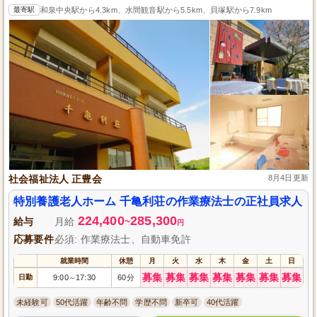
最寄駅
和泉中央駅から4.3km、水間観音駅から5.5km、貝塚駅から7.9km
社会福祉法人 正豊会
8月4日更新
特別養護老人ホーム 千亀利荘の作業療法士の正社員求人
224,400
285,300
給与
月給
~
円
応募要件
必須: 作業療法士、自動車免許
就業時間
休憩
月
火
水
木
金
土
日
募集
募集
募集
募集
募集
募集
募集
日勤
9:00
17:30
60分
～
未経験可
50代活躍
年齢不問
学歴不問
新卒可
40代活躍