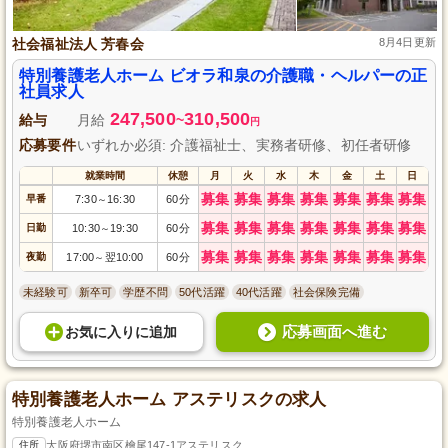
社会福祉法人 芳春会
8月4日更新
特別養護老人ホーム ビオラ和泉の介護職・ヘルパーの正
社員求人
247,500
310,500
給与
月給
~
円
応募要件
いずれか必須: 介護福祉士、実務者研修、初任者研修
就業時間
休憩
月
火
水
木
金
土
日
募集
募集
募集
募集
募集
募集
募集
早番
7:30
16:30
60分
～
募集
募集
募集
募集
募集
募集
募集
日勤
10:30
19:30
60分
～
募集
募集
募集
募集
募集
募集
募集
夜勤
17:00
翌10:00
60分
～
未経験可
新卒可
学歴不問
50代活躍
40代活躍
社会保険完備
応募画面へ進む
お気に入り
に
追加
特別養護老人ホーム アステリスクの求人
特別養護老人ホーム
住所
大阪府堺市南区檜尾147-1アステリスク