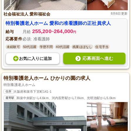
社会福祉法人 愛和福祉会
8月6日更新
特別養護老人ホーム 愛和の准看護師の正社員求人
255,200
264,000
給与
月給
~
円
応募要件
必須: 准看護師
未経験可
50代活躍
学歴不問
40代活躍
残業ほぼなし
住宅手当
応募画面へ進む
お気に入り
に
追加
特別養護老人ホーム ひかりの園の求人
特別養護老人ホーム
住所
大阪府和泉市下宮町141-1
最寄駅
和泉中央駅から4.6km、河内長野駅から7.8km、光明池駅から5.0km