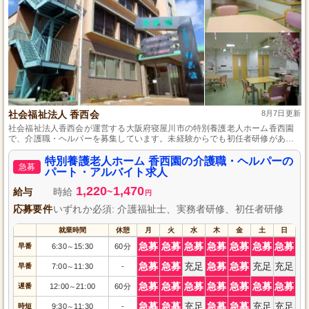
社会福祉法人 香西会
8月7日更新
社会福祉法人香西会が運営する大阪府寝屋川市の特別養護老人ホーム香西園
で、介護職・ヘルパーを募集しています。未経験からでも初任者研修があれ
ばOK、キャリアアップ支援も充実。柔軟なシフトで生活と両立しながら働け
る環境です。安定した運営のもと、新しい仲間と共にやりがいのある介護の
特別養護老人ホーム 香西園の介護職・ヘルパーの
急募
仕事を始めませんか？応募をお待ちしています。
パート・アルバイト求人
1,220
1,470
給与
時給
~
円
応募要件
いずれか必須: 介護福祉士、実務者研修、初任者研修
就業時間
休憩
月
火
水
木
金
土
日
急募
急募
急募
急募
急募
急募
急募
早番
6:30
15:30
60分
～
急募
急募
充足
急募
急募
充足
充足
早番
7:00
11:30
-
～
急募
急募
急募
急募
急募
急募
急募
遅番
12:00
21:00
60分
～
急募
急募
充足
急募
急募
充足
充足
時短
9:30
11:30
-
～