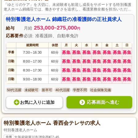
「ゆとりのケア」を大切に、未経験者も歓迎し成長をサポートする特別養護
老人ホーム錦織荘では、働きやすさを追求し、看護業務全般を担当いただく
日勤のみの職場です。
特別養護老人ホーム 錦織荘の准看護師の正社員求人
253,000
275,000
給与
月給
~
円
応募要件
必須: 准看護師、自動車免許
就業時間
休憩
月
火
水
木
金
土
日
募集
募集
募集
募集
募集
募集
募集
早番
7:30
16:30
60分
～
募集
募集
募集
募集
募集
募集
募集
日勤
8:00
17:00
60分
～
募集
募集
募集
募集
募集
募集
募集
日勤
8:30
17:30
60分
～
募集
募集
募集
募集
募集
募集
募集
日勤
9:00
18:00
60分
～
50代活躍
未経験可
新卒可
40代活躍
学歴不問
社会保険完備
応募画面へ進む
お気に入り
に
追加
特別養護老人ホーム 香西会テレサの求人
特別養護老人ホーム
住所
大阪府寝屋川市讃良西町7-45