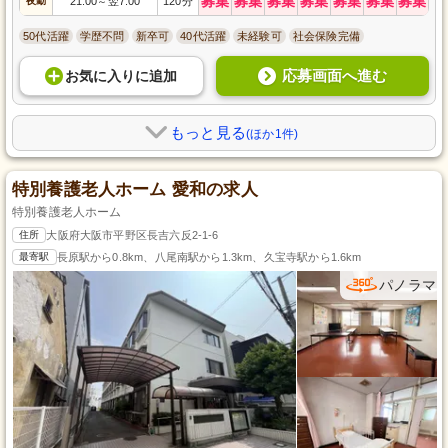
募集
募集
募集
募集
募集
募集
募集
夜勤
21:00
翌7:00
120分
～
50代活躍
学歴不問
新卒可
40代活躍
未経験可
社会保険完備
応募画面へ進む
お気に入り
に
追加
もっと見る
(ほか1件)
特別養護老人ホーム 愛和の求人
特別養護老人ホーム
住所
大阪府大阪市平野区長吉六反2-1-6
最寄駅
長原駅から0.8km、八尾南駅から1.3km、久宝寺駅から1.6km
パノラマ