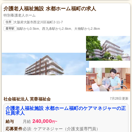
介護老人福祉施設 水都ホーム福町の求人
特別養護老人ホーム
住所
大阪府大阪市西淀川区福町2-11-7
最寄駅
福駅から0.5km、西九条駅から2.6km、大物駅から2.8km
社会福祉法人 芙蓉福祉会
7月28日更新
介護老人福祉施設 水都ホーム福町のケアマネジャーの正
社員求人
240,000
給与
月給
~
円
応募要件
必須: ケアマネジャー（介護支援専門員）