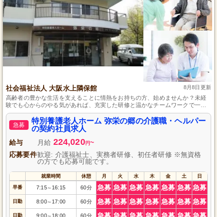
社会福祉法人 大阪水上隣保館
8月8日更新
高齢者の豊かな生活を支えることに情熱をお持ちの方、始めませんか？未経
験でも心からのやる気があれば、充実した研修と温かなチームワークで一緒
に成長していけます。地域社会に貢献し、一人ひとりの利用者様に寄り添っ
た介護を行うことで、仕事を通じての大きなやりがいを感じることができま
特別養護老人ホーム 弥栄の郷の介護職・ヘルパー
急募
す。
の契約社員求人
224,020
給与
月給
~
円
応募要件
歓迎: 介護福祉士、実務者研修、初任者研修 ※無資格
の方でも応募可能です。
就業時間
休憩
月
火
水
木
金
土
日
急募
急募
急募
急募
急募
急募
急募
早番
7:15
16:15
60分
～
急募
急募
急募
急募
急募
急募
急募
日勤
8:00
17:00
60分
～
急募
急募
急募
急募
急募
急募
急募
日勤
9:00
18:00
60分
～