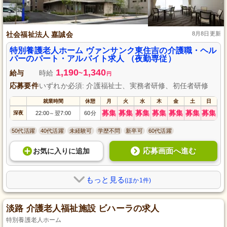
社会福祉法人 嘉誠会
8月8日更新
特別養護老人ホーム ヴァンサンク東住吉の介護職・ヘル
パーのパート・アルバイト求人 （夜勤専従）
1,190
1,340
給与
時給
~
円
応募要件
いずれか必須: 介護福祉士、実務者研修、初任者研修
就業時間
休憩
月
火
水
木
金
土
日
募集
募集
募集
募集
募集
募集
募集
深夜
22:00
翌7:00
60分
～
50代活躍
40代活躍
未経験可
学歴不問
新卒可
60代活躍
応募画面へ進む
お気に入り
に
追加
もっと見る
(ほか1件)
淡路 介護老人福祉施設 ビハーラの求人
特別養護老人ホーム