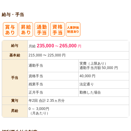
給与・手当
人事評価制度
235,000
265,000
給与
月給
〜
円
あり
基本給
215,000
〜
225,000
円
実費（上限あり）
通勤手当
通勤手当月額 50,000 円
資格手当
40,000 円
手当
残業手当
法定通り
正月手当
勤務した場合
賞与
年2回 合計 2.35ヵ月分
0 ～ 3,000円
昇給
（月あたり）