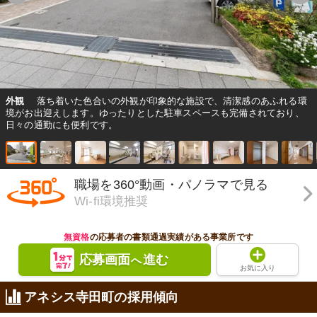
外観
落ち着いた色合いの外観が印象的な施設で、清潔感のあふれる環
境がお出迎えします。ゆったりとした駐車スペースも完備されており、
日々の通勤にも便利です。
職場を360°動画・パノラマで見る
Wi-fi環境推奨
無資格
の応募者の書類通過実績がある事業所です
応募画面
進む
へ
お気に入り
アネシス寺田町の採用傾向