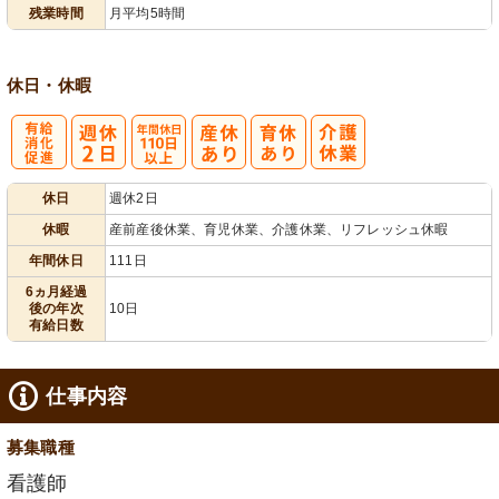
業ほぼなし
フト相談可
残業時間
月平均5時間
休日・休暇
有
年間休日
休日
週休2日
給消化促進
110日以上
休暇
産前産後休業、育児休業、介護休業、リフレッシュ休暇
年間休日
111日
6ヵ月経過
後の年次
10日
有給日数
仕事内容
募集職種
看護師