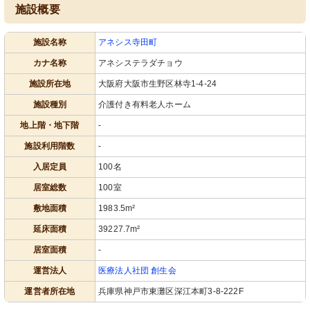
施設概要
施設名称
アネシス寺田町
トレーニング室
玄関
カナ名称
アネシステラダチョウ
明るく清潔な空間で、しっかりとした
暖色系の壁が温かい雰囲気を醸し出し
機能訓練を支援します。
ており、清潔感のあふれるエントラン
施設所在地
大阪府大阪市生野区林寺1-4-24
スです。
施設種別
介護付き有料老人ホーム
地上階・地下階
-
施設利用階数
-
入居定員
100名
居室総数
100室
敷地面積
1983.5m²
玄関
居室
延床面積
39227.7m²
清潔感のあふれる入口は歓迎の気持ち
がこもっています。
居室面積
-
運営法人
医療法人社団 創生会
運営者所在地
兵庫県神戸市東灘区深江本町3-8-222F