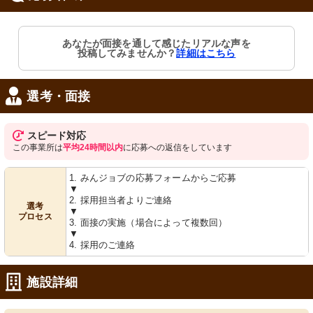
居室
エレベーターホール
あなたが面接を通して感じたリアルな声を
広々とした洋室には安全に配慮したト
ゆったりとした空間の廊下は、ゆとり
投稿してみませんか？
詳細はこちら
イレも完備。明るく開放的な環境で
ある生活の一コマを演出しています。
す。
選考・面接
スピード対応
この事業所は
平均24時間以内
に応募への返信をしています
1. みんジョブの応募フォームからご応募
▼
共有スペース
通路
2. 採用担当者よりご連絡
選考
▼
広々と清潔感のある部屋で、コミュニ
ゆとりのある廊下は、明るく開放的な
プロセス
ケーションの場を提供します。壁には
空間を提供しています。スタッフと入
3. 面接の実施（場合によって複数回）
季節感じる飾りがあり、温かな雰囲気
居者の笑顔が迎えてくれます。
▼
です。
4. 採用のご連絡
施設詳細