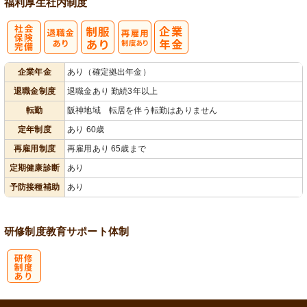
福利厚生
社内制度
社
再雇用制度あ
企業年金
あり（確定拠出年金）
会保険完備
り
退職金制度
退職金あり 勤続3年以上
転勤
阪神地域 転居を伴う転勤はありません
定年制度
あり 60歳
再雇用制度
再雇用あり 65歳まで
定期健康診断
あり
予防接種補助
あり
研修制度
教育
サポート体制
研