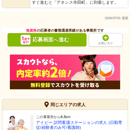
すぐ進むと「アネシス寺田町」に到着します。
2026/07/31 更新
無資格
の応募者の書類通過実績がある事業所です
応募画面
進む
へ
お気に入り
同じエリアの求人
この事業所から
0.5
km
アイビー 訪問看護ステーションの求人 (日勤専
従/経験者のみ可/看護師)