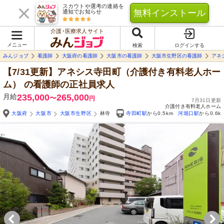
スカウトや選考の連絡を
無料インストール
通知でお知らせ
介護･医療求人サイト
メニュー
検索
ログインする
みんジョブ
看護師
大阪府の看護師
大阪市の看護師
大阪市生野区の看護師
アネ
【7/31更新】アネシス寺田町（介護付き有料老人ホー
ム）
の看護師の正社員求人
月給
235,000
265,000
〜
円
7月31日更新
介護付き有料老人ホーム
大阪府
大阪市
大阪市生野区
林寺
寺田町駅
から0.5km
河堀口駅
から0.6k
Yo
自由