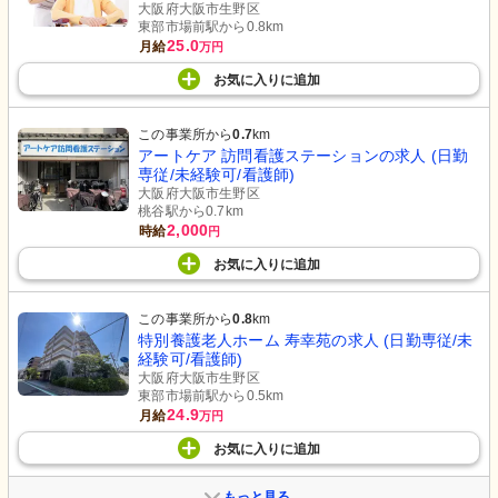
大阪府大阪市生野区
東部市場前駅から0.8km
25.0
月給
万円
お気に入り
に
追加
この事業所から
0.7
km
アートケア 訪問看護ステーションの求人 (日勤
専従/未経験可/看護師)
大阪府大阪市生野区
桃谷駅から0.7km
2,000
時給
円
お気に入り
に
追加
この事業所から
0.8
km
特別養護老人ホーム 寿幸苑の求人 (日勤専従/未
経験可/看護師)
大阪府大阪市生野区
東部市場前駅から0.5km
24.9
月給
万円
お気に入り
に
追加
もっと見る