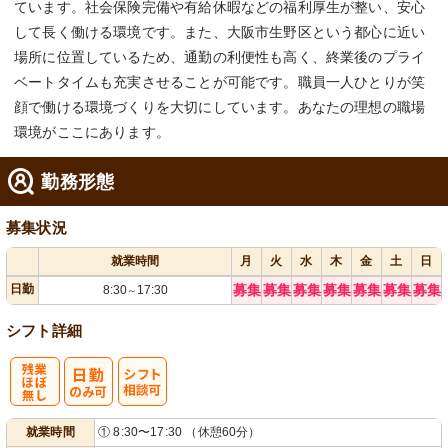
ています。社会保険完備や有給休暇などの福利厚生が整い、安心
して長く働ける環境です。また、大阪市生野区という都心に近い
場所に位置しているため、通勤の利便性も高く、終業後のプライ
ベートタイムも充実させることが可能です。職員一人ひとりが笑
顔で働ける環境づくりを大切にしています。あなたの理想の職場
環境がここにあります。
勤務形態
募集状況
就業時間
月
火
水
木
金
土
日
日勤
募集
募集
募集
募集
募集
募集
募集
8:30
17:30
～
シフト詳細
残
シ
就業時間
① 8:30〜17:30 （休憩60分）