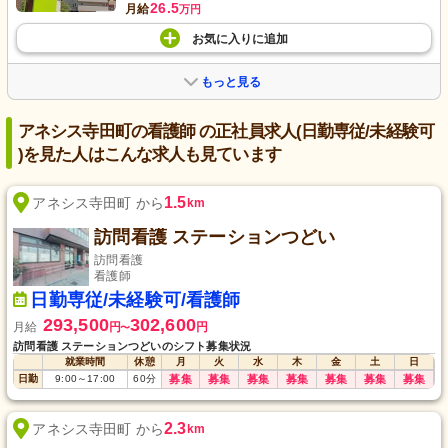
26.5
月給
万円
お気に入り
に
追加
もっと見る
アネシス寺田町の看護師 の正社員求人(日勤専従/未経験可
)を見た人はこんな求人も見ています
1.5
アネシス寺田町 から
km
訪問看護 ステーションつどい
訪問看護
看護師
日勤専従/未経験可/看護師
293,500
302,600
月給
円
円
〜
訪問看護 ステーションつどいのシフト募集状況
就業時間
休憩
月
火
水
木
金
土
日
日勤
9:00
～
17:00
60
分
募集
募集
募集
募集
募集
募集
募集
2.3
アネシス寺田町 から
km