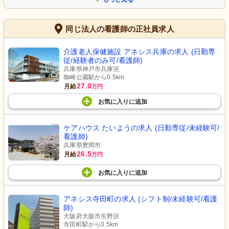
同じ法人の看護師の正社員求人
介護老人保健施設 アネシス兵庫の求人 (日勤専
従/経験者のみ可/看護師)
兵庫県神戸市兵庫区
御崎公園駅から0.5km
27.0
月給
万円
お気に入り
に
追加
ケアハウス たいようの求人 (日勤専従/未経験可/
看護師)
兵庫県豊岡市
26.5
月給
万円
お気に入り
に
追加
アネシス寺田町の求人 (シフト制/未経験可/看護
師)
大阪府大阪市生野区
寺田町駅から0.5km