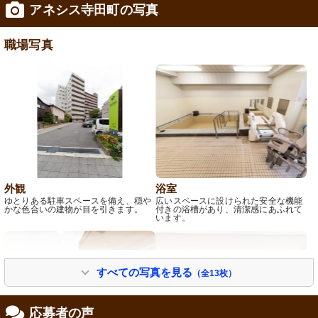
アネシス寺田町の写真
修制度あり
職場写真
外観
浴室
ゆとりある駐車スペースを備え、穏や
広いスペースに設けられた安全な機能
かな色合いの建物が目を引きます。
付きの浴槽があり、清潔感にあふれて
います。
すべての写真を見る
（全13枚）
応募者の声