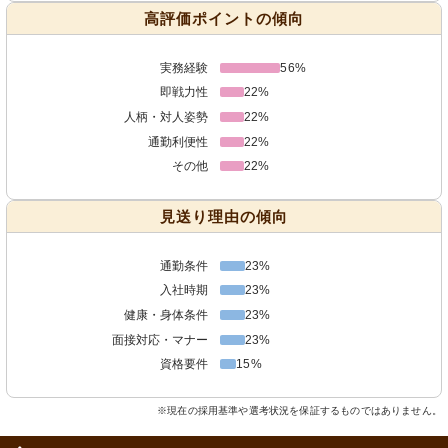
高評価ポイントの傾向
実務経験
56%
即戦力性
22%
人柄・対人姿勢
22%
通勤利便性
22%
その他
22%
見送り理由の傾向
通勤条件
23%
入社時期
23%
健康・身体条件
23%
面接対応・マナー
23%
資格要件
15%
※現在の採用基準や選考状況を保証するものではありません。