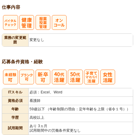
仕事内容
バイタルチェ
服薬・投薬管
業務の変更範
変更なし
囲
ック
理
応募条件
資格・経験
子育てママパ
ITスキル
必須：Excel、Word
パ活躍
資格必須
看護師
年齢
59歳以下 （年齢制限の理由：定年年齢を上限（省令１号））
学歴
高校以上
あり 3ヵ月
試用期間
試用期間中の労働条件変更なし