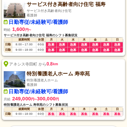
サービス付き高齢者向け住宅 福寿
サービス付き高齢者向け住宅
看護師
日勤専従/未経験可/看護師
1,600
時給
円
〜
サービス付き高齢者向け住宅 福寿のシフト募集状況
就業時間
休憩
月
火
水
木
金
土
日
日勤
8:00
～
17:00
60
分
急募
急募
急募
急募
急募
急募
急募
日勤
9:00
～
18:00
60
分
急募
急募
急募
急募
急募
急募
急募
0.8
アネシス寺田町 から
km
特別養護老人ホーム 寿幸苑
特別養護老人ホーム
看護師
日勤専従/未経験可/看護師
249,000
300,000
月給
円
円
〜
特別養護老人ホーム 寿幸苑のシフト募集状況
就業時間
休憩
月
火
水
木
金
土
日
日勤
9:00
～
18:00
60
分
募集
募集
募集
募集
募集
募集
募集