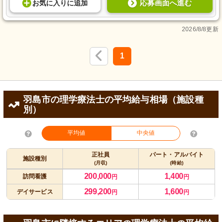
応募画面へ進む
お気に入り
に
追加
2026/8/8更新
1
羽島市の理学療法士の平均給与相場（施設種
別）
平均値
中央値
正社員
パート・アルバイト
施設種別
(月収)
(時給)
200,000
1,400
訪問看護
円
円
299,200
1,600
デイサービス
円
円