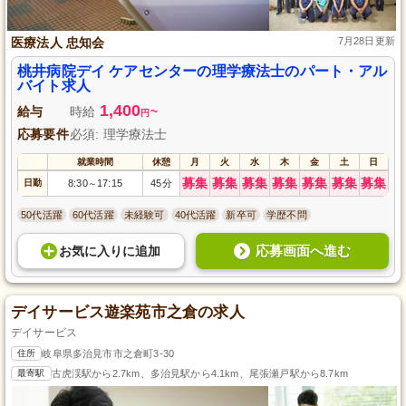
医療法人 忠知会
7月28日更新
桃井病院デイ ケアセンターの理学療法士のパート・アル
バイト求人
1,400
給与
時給
~
円
応募要件
必須: 理学療法士
就業時間
休憩
月
火
水
木
金
土
日
募集
募集
募集
募集
募集
募集
募集
日勤
8:30
17:15
45分
～
50代活躍
60代活躍
未経験可
40代活躍
新卒可
学歴不問
応募画面へ進む
お気に入り
に
追加
デイサービス遊楽苑市之倉の求人
デイサービス
住所
岐阜県多治見市市之倉町3-30
最寄駅
古虎渓駅から2.7km、多治見駅から4.1km、尾張瀬戸駅から8.7km