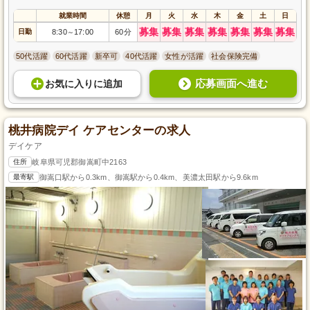
就業時間
休憩
月
火
水
木
金
土
日
募集
募集
募集
募集
募集
募集
募集
日勤
8:30
17:00
60分
～
50代活躍
60代活躍
新卒可
40代活躍
女性が活躍
社会保険完備
応募画面へ進む
お気に入り
に
追加
桃井病院デイ ケアセンターの求人
デイケア
住所
岐阜県可児郡御嵩町中2163
最寄駅
御嵩口駅から0.3km、御嵩駅から0.4km、美濃太田駅から9.6km