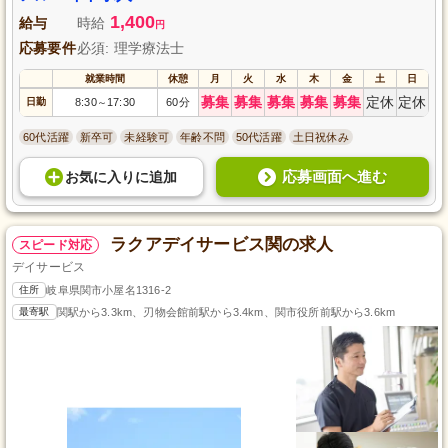
1,400
給与
時給
円
応募要件
必須: 理学療法士
就業時間
休憩
月
火
水
木
金
土
日
募集
募集
募集
募集
募集
定休
定休
日勤
8:30
17:30
60分
～
60代活躍
新卒可
未経験可
年齢不問
50代活躍
土日祝休み
応募画面へ進む
お気に入り
に
追加
ラクアデイサービス関の求人
スピード対応
デイサービス
住所
岐阜県関市小屋名1316-2
最寄駅
関駅から3.3km、刃物会館前駅から3.4km、関市役所前駅から3.6km