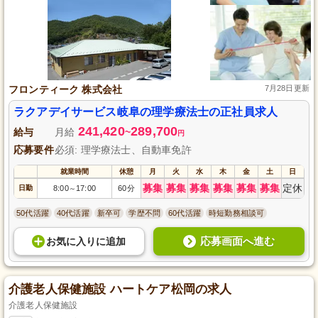
フロンティーク 株式会社
7月28日更新
ラクアデイサービス岐阜の理学療法士の正社員求人
241,420
289,700
給与
月給
~
円
応募要件
必須: 理学療法士、自動車免許
就業時間
休憩
月
火
水
木
金
土
日
募集
募集
募集
募集
募集
募集
定休
日勤
8:00
17:00
60分
～
50代活躍
40代活躍
新卒可
学歴不問
60代活躍
時短勤務相談可
応募画面へ進む
お気に入り
に
追加
介護老人保健施設 ハートケア松岡の求人
介護老人保健施設