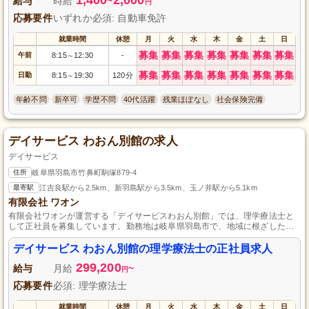
給与
時給
~
円
応募要件
いずれか必須: 自動車免許
就業時間
休憩
月
火
水
木
金
土
日
募集
募集
募集
募集
募集
募集
募集
午前
8:15
12:30
-
～
募集
募集
募集
募集
募集
募集
募集
日勤
8:15
19:30
120分
～
年齢不問
新卒可
学歴不問
40代活躍
残業ほぼなし
社会保険完備
デイサービス わおん別館の求人
デイサービス
住所
岐阜県羽島市竹鼻町駒塚879-4
最寄駅
江吉良駅から2.5km、新羽島駅から3.5km、玉ノ井駅から5.1km
有限会社 ワオン
有限会社ワオンが運営する「デイサービスわおん別館」では、理学療法士と
して正社員を募集しています。勤務地は岐阜県羽島市で、地域に根ざした温
かみのある職場です。資格や経験を活かし、ご利用者様の生活の質を向上さ
せるためのお手伝いを一緒にしませんか？興味のある方はぜひご応募くださ
デイサービス わおん別館の理学療法士の正社員求人
い。
299,200
給与
月給
~
円
応募要件
必須: 理学療法士
就業時間
休憩
月
火
水
木
金
土
日