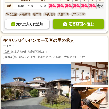
就業時間
休憩
月
火
水
木
金
土
日
募集
募集
募集
募集
募集
募集
定休
日勤
8:30
17:30
60分
～
50代活躍
未経験可
新卒可
40代活躍
学歴不問
ブランク可
応募画面へ進む
お気に入り
に
追加
在宅リハビリセンター天音の里の求人
デイケア
住所
岐阜県養老郡養老町船附1344
最寄駅
烏江駅から2.5km、新羽島駅から8.5km、大垣駅から9.4km