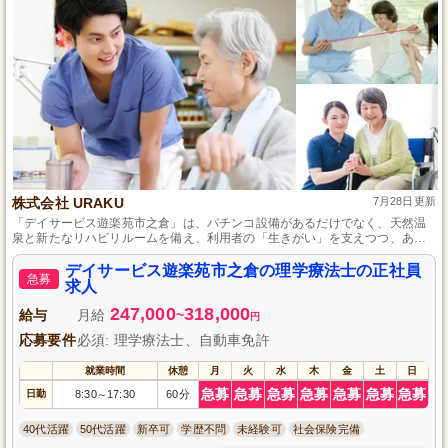
株式会社 URAKU
7月28日更新
「デイサービス遊楽苑市之倉」は、パチンコ設備があるだけでなく、天然温
泉と新たなリハビリルームを備え、利用者の「生きがい」を支えつつ、あた
たかなケアと適切なリハビリケーションを提供する施設です。
デイサービス遊楽苑市之倉の理学療法士の正社員
急募
求人
247,000
318,000
給与
月給
~
円
応募要件
必須: 理学療法士、自動車免許
就業時間
休憩
月
火
水
木
金
土
日
急募
急募
急募
急募
急募
急募
急募
日勤
8:30
17:30
60分
～
40代活躍
50代活躍
新卒可
学歴不問
未経験可
社会保険完備