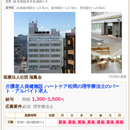
住所
岐阜県岐阜市長旗町1-8
最寄駅
名鉄岐阜駅から0.4km、岐阜駅から0.7km、笠松駅から4.5km
医療法人社団 瑞鳳会
7月28日更新
介護老人保健施設 ハートケア松岡の理学療法士のパー
ト・アルバイト求人
1,300
1,500
給与
時給
~
円
応募要件
必須: 理学療法士
就業時間
休憩
月
火
水
木
金
土
日
募集
募集
募集
募集
募集
募集
募集
日勤
9:00
18:00(3h〜)
-
～