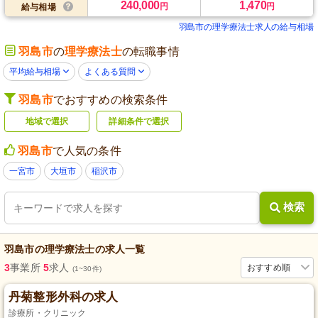
240,000
1,470
円
円
給与相場
羽島市の理学療法士求人の給与相場
羽島市
の
理学療法士
の転職事情
平均給与相場
よくある質問
羽島市
でおすすめの検索条件
地域で選択
詳細条件で選択
羽島市
で人気の条件
一宮市
大垣市
稲沢市
検索
羽島市
の
理学療法士
の求人一覧
3
事業所
5
求人
おすすめ順
(1~30件)
丹菊整形外科の求人
診療所・クリニック