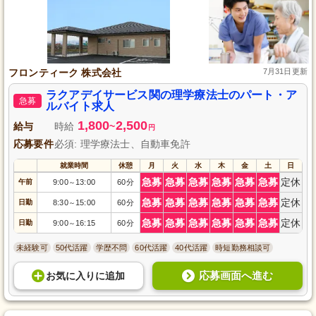
フロンティーク 株式会社
7月31日更新
ラクアデイサービス関の理学療法士のパート・ア
急募
ルバイト求人
1,800
2,500
給与
時給
~
円
応募要件
必須: 理学療法士、自動車免許
就業時間
休憩
月
火
水
木
金
土
日
急募
急募
急募
急募
急募
急募
定休
午前
9:00
13:00
60分
～
急募
急募
急募
急募
急募
急募
定休
日勤
8:30
15:00
60分
～
急募
急募
急募
急募
急募
急募
定休
日勤
9:00
16:15
60分
～
未経験可
50代活躍
学歴不問
60代活躍
40代活躍
時短勤務相談可
応募画面へ進む
お気に入り
に
追加