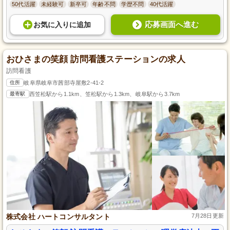
50代活躍
未経験可
新卒可
年齢不問
学歴不問
40代活躍
応募画面へ進む
お気に入り
に
追加
おひさまの笑顔 訪問看護ステーションの求人
訪問看護
住所
岐阜県岐阜市茜部寺屋敷2-41-2
最寄駅
西笠松駅から1.1km、笠松駅から1.3km、岐阜駅から3.7km
株式会社 ハートコンサルタント
7月28日更新