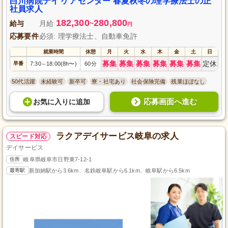
白川病院デイ ケアセンター 春夏秋冬の理学療法士の正
社員求人
182,300
280,800
給与
月給
~
円
応募要件
必須: 理学療法士、自動車免許
就業時間
休憩
月
火
水
木
金
土
日
募集
募集
募集
募集
募集
募集
定休
早番
7:30
18:00(8h〜)
60分
～
50代活躍
未経験可
新卒可
寮・社宅あり
社会保険完備
残業ほぼなし
応募画面へ進む
お気に入り
に
追加
ラクアデイサービス岐阜の求人
スピード対応
デイサービス
住所
岐阜県岐阜市日野東7-12-1
最寄駅
新加納駅から3.6km、名鉄岐阜駅から6.1km、岐阜駅から6.5km