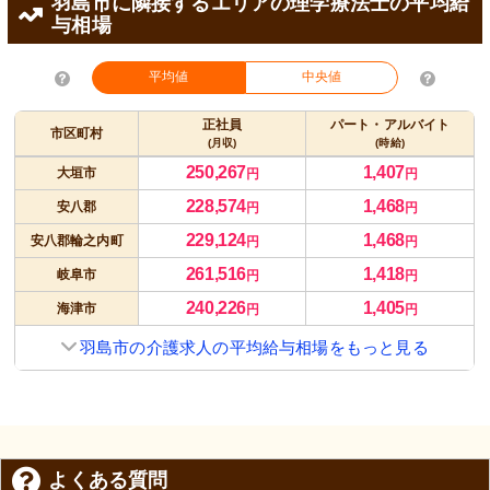
羽島市に隣接するエリアの理学療法士の平均給
与相場
平均値
中央値
正社員
パート・アルバイト
市区町村
(月収)
(時給)
250,267
1,407
大垣市
円
円
228,574
1,468
安八郡
円
円
229,124
1,468
安八郡輪之内町
円
円
261,516
1,418
岐阜市
円
円
240,226
1,405
海津市
円
円
羽島市の介護求人の平均給与相場をもっと見る
よくある質問