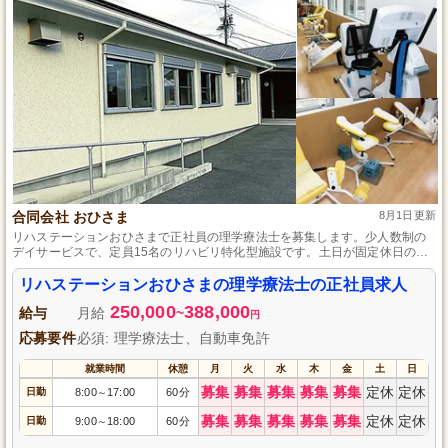
合同会社 おひさま
8月1日更新
リハステーションおひさまで正社員の理学療法士を募集します。少人数制の
デイサービスで、定員15名のリハビリ特化型施設です。土日が固定休日の週
休2日制で、子育て支援制度も充実しています。場所は新岡瀬沢バス停から徒
歩5分、マイカー通勤も可能で無料駐車場も完備。地域の皆さまの機能改善や
リハステーションおひさまの理学療法士の正社員求人
介護予防を目標に、一緒に働きませんか？
250,000
388,000
給与
月給
~
円
応募要件
必須: 理学療法士、自動車免許
就業時間
休憩
月
火
水
木
金
土
日
募集
募集
募集
募集
募集
定休
定休
日勤
8:00
17:00
60分
～
募集
募集
募集
募集
募集
定休
定休
日勤
9:00
18:00
60分
～