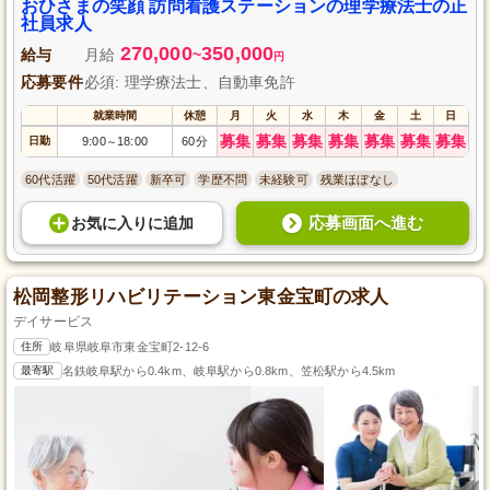
おひさまの笑顔 訪問看護ステーションの理学療法士の正
社員求人
270,000
350,000
給与
月給
~
円
応募要件
必須: 理学療法士、自動車免許
就業時間
休憩
月
火
水
木
金
土
日
募集
募集
募集
募集
募集
募集
募集
日勤
9:00
18:00
60分
～
60代活躍
50代活躍
新卒可
学歴不問
未経験可
残業ほぼなし
応募画面へ進む
お気に入り
に
追加
松岡整形リハビリテーション東金宝町の求人
デイサービス
住所
岐阜県岐阜市東金宝町2-12-6
最寄駅
名鉄岐阜駅から0.4km、岐阜駅から0.8km、笠松駅から4.5km