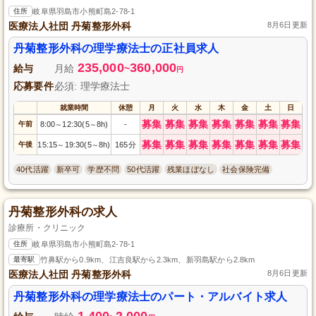
住所
岐阜県羽島市小熊町島2-78-1
医療法人社団 丹菊整形外科
8月6日更新
丹菊整形外科の理学療法士の正社員求人
235,000
360,000
給与
月給
~
円
応募要件
必須: 理学療法士
就業時間
休憩
月
火
水
木
金
土
日
募集
募集
募集
募集
募集
募集
募集
午前
8:00
12:30(5
8h)
-
～
～
募集
募集
募集
募集
募集
募集
募集
午後
15:15
19:30(5
8h)
165分
～
～
40代活躍
新卒可
学歴不問
50代活躍
残業ほぼなし
社会保険完備
丹菊整形外科の求人
診療所・クリニック
住所
岐阜県羽島市小熊町島2-78-1
最寄駅
竹鼻駅から0.9km、江吉良駅から2.3km、新羽島駅から2.8km
医療法人社団 丹菊整形外科
8月6日更新
丹菊整形外科の理学療法士のパート・アルバイト求人
1,400
2,000