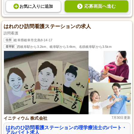
応募画面へ進む
お気に入り
に
追加
はれのひ訪問看護ステーションの求人
訪問看護
住所
岐阜県岐阜市北島8-14-17
最寄駅
西岐阜駅から3.2km、岐阜駅から3.4km、名鉄岐阜駅から3.5km
イニティウム 株式会社
7月30日更新
はれのひ訪問看護ステーションの理学療法士のパート・
アルバイト求人