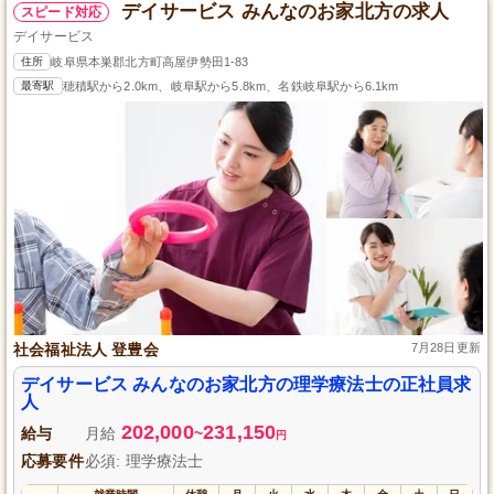
デイサービス みんなのお家北方の求人
スピード対応
デイサービス
住所
岐阜県本巣郡北方町高屋伊勢田1-83
最寄駅
穂積駅から2.0km、岐阜駅から5.8km、名鉄岐阜駅から6.1km
社会福祉法人 登豊会
7月28日更新
デイサービス みんなのお家北方の理学療法士の正社員求
人
202,000
231,150
給与
月給
~
円
応募要件
必須: 理学療法士