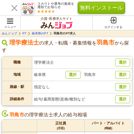
スカウトや選考の連絡を
無料インストール
通知でお知らせ
介護･医療求人サイト
メニュー
ログインする
みんジョブ
PT
岐阜県のPT
羽島市のPT求人
理学療法士
羽島市
の求人・転職・募集情報を
から探
す
職種
理学療法士
選択
地域
岐阜県
選択
羽島市
選択
路線・駅
指定なし
選択
詳細条件
給与/雇用形態/資格/種別など
選択
羽島市
の理学療法士求人の給与相場
正社員
パート・アルバイト
(月収)
(時給)