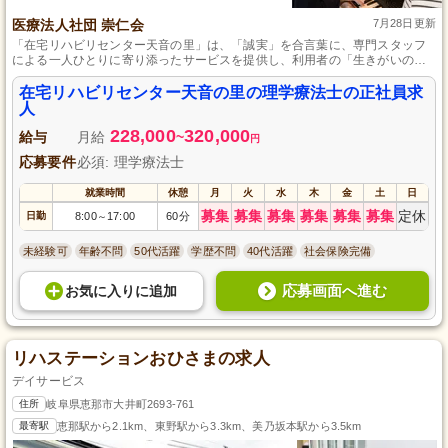
医療法人社団 崇仁会
7月28日更新
「在宅リハビリセンター天音の里」は、「誠実」を合言葉に、専門スタッフ
による一人ひとりに寄り添ったサービスを提供し、利用者の「生きがいのあ
る生活」を全力でサポートしています。
在宅リハビリセンター天音の里の理学療法士の正社員求
人
228,000
320,000
給与
月給
~
円
応募要件
必須: 理学療法士
就業時間
休憩
月
火
水
木
金
土
日
募集
募集
募集
募集
募集
募集
定休
日勤
8:00
17:00
60分
～
未経験可
年齢不問
50代活躍
学歴不問
40代活躍
社会保険完備
応募画面へ進む
お気に入り
に
追加
リハステーションおひさまの求人
デイサービス
住所
岐阜県恵那市大井町2693-761
最寄駅
恵那駅から2.1km、東野駅から3.3km、美乃坂本駅から3.5km