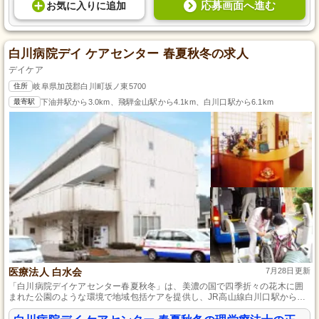
応募画面へ進む
お気に入り
に
追加
白川病院デイ ケアセンター 春夏秋冬の求人
デイケア
住所
岐阜県加茂郡白川町坂ノ東5700
最寄駅
下油井駅から3.0km、飛騨金山駅から4.1km、白川口駅から6.1km
医療法人 白水会
7月28日更新
「白川病院デイケアセンター春夏秋冬」は、美濃の国で四季折々の花木に囲
まれた公園のような環境で地域包括ケアを提供し、JR高山線白川口駅から車
で5分、無料駐車場付きのアクセス良好な施設です。