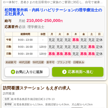
ロー体制で、患者さまの生活環境やご家族のご要望に対応し、自宅で健康的
な生活をサポートする訪問リハビリ事業所です。
松岡整形外科・内科リハビリテーションの理学療法士の
正社員求人
210,000
250,000
給与
月給
~
円
応募要件
必須: 理学療法士
就業時間
休憩
月
火
水
木
金
土
日
充足
充足
充足
募集
充足
充足
定休
午前
9:00
13:00
-
～
充足
充足
充足
充足
充足
募集
定休
日勤
9:00
16:00
120分
～
募集
募集
募集
充足
募集
募集
定休
日勤
9:00
19:00
120分
～
未経験可
40代活躍
50代活躍
新卒可
ブランク可
日曜休み
応募画面へ進む
お気に入り
に
追加
訪問看護ステーション もえぎの求人
訪問看護
住所
岐阜県各務原市鵜沼朝日町2-278-13
最寄駅
名電各務原駅から1.5km、新鵜沼駅から4.0km、犬山駅から4.2km