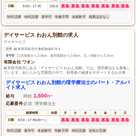
募集
募集
募集
募集
募集
募集
募集
日勤
8:00
17:45
105分
～
50代活躍
40代活躍
新卒可
年齢不問
未経験可
残業ほぼなし
デイサービス わおん別館の求人
デイサービス
住所
岐阜県羽島市竹鼻町駒塚879-4
最寄駅
江吉良駅から2.5km、新羽島駅から3.5km、玉ノ井駅から5.1km
有限会社 ワオン
岐阜県羽島市にある「デイサービス わおん別館」では、理学療法士を募集し
ています。あたたかな雰囲気の中で、利用者の健康をサポートするお仕事に
携わりませんか。パート・アルバイトでの募集で、柔軟な働き方が可能で
す。地域の方々と密接に関わる、やりがいのある環境で一緒に働きましょ
デイサービス わおん別館の理学療法士のパート・アルバ
う。資格を活かして、あなたのスキルをさらに向上させるチャンスです。ぜ
イト求人
ひご応募お待ちしております。
1,600
給与
時給
~
円
応募要件
必須: 理学療法士
就業時間
休憩
月
火
水
木
金
土
日
募集
募集
募集
募集
募集
募集
募集
日勤
8:00
17:45(4h〜)
-
～
50代活躍
新卒可
未経験可
年齢不問
40代活躍
女性が活躍