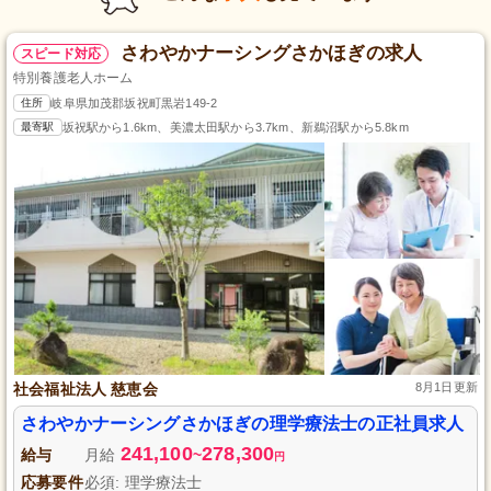
さわやかナーシングさかほぎの求人
スピード対応
特別養護老人ホーム
住所
岐阜県加茂郡坂祝町黒岩149-2
最寄駅
坂祝駅から1.6km、美濃太田駅から3.7km、新鵜沼駅から5.8km
社会福祉法人 慈恵会
8月1日更新
さわやかナーシングさかほぎの理学療法士の正社員求人
241,100
278,300
給与
月給
~
円
応募要件
必須: 理学療法士