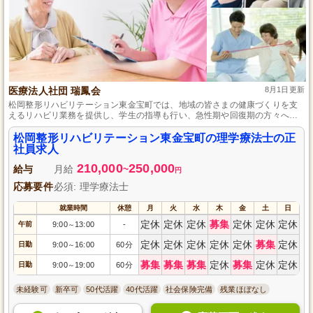
医療法人社団 瑞鳳会
8月1日更新
松岡整形リハビリテーション東金宝町では、地域の皆さまの健康づくりを支
えるリハビリ業務を提供し、学生の指導も行い、急性期や回復期の方々へ広
範な支援を提供しています。
松岡整形リハビリテーション東金宝町の理学療法士の正
社員求人
210,000
250,000
給与
月給
~
円
応募要件
必須: 理学療法士
就業時間
休憩
月
火
水
木
金
土
日
定休
定休
定休
募集
定休
定休
定休
午前
9:00
13:00
-
～
定休
定休
定休
定休
定休
募集
定休
日勤
9:00
16:00
60分
～
募集
募集
募集
定休
募集
定休
定休
日勤
9:00
19:00
60分
～
未経験可
新卒可
50代活躍
40代活躍
社会保険完備
残業ほぼなし