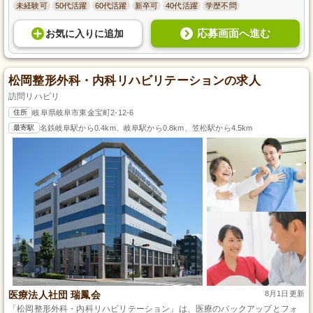
未経験可
50代活躍
60代活躍
新卒可
40代活躍
学歴不問
応募画面へ進む
お気に入り
に
追加
松岡整形外科・内科リハビリテーションの求人
訪問リハビリ
住所
岐阜県岐阜市東金宝町2-12-6
最寄駅
名鉄岐阜駅から0.4km、岐阜駅から0.8km、笠松駅から4.5km
医療法人社団 瑞鳳会
8月1日更新
「松岡整形外科・内科リハビリテーション」は、医療のバックアップとフォ