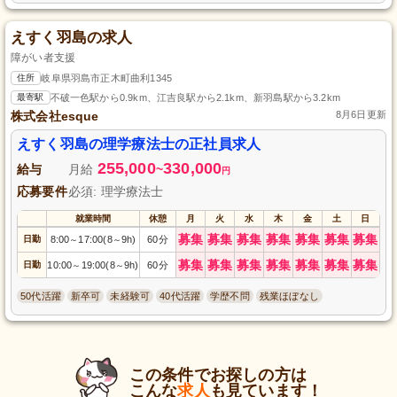
えすく羽島の求人
障がい者支援
住所
岐阜県羽島市正木町曲利1345
最寄駅
不破一色駅から0.9km、江吉良駅から2.1km、新羽島駅から3.2km
株式会社esque
8月6日更新
えすく羽島の理学療法士の正社員求人
255,000
330,000
給与
月給
~
円
応募要件
必須: 理学療法士
就業時間
休憩
月
火
水
木
金
土
日
募集
募集
募集
募集
募集
募集
募集
日勤
8:00
17:00(8
9h)
60分
～
～
募集
募集
募集
募集
募集
募集
募集
日勤
10:00
19:00(8
9h)
60分
～
～
50代活躍
新卒可
未経験可
40代活躍
学歴不問
残業ほぼなし
この条件でお探しの方は
こんな
求人
も見ています！