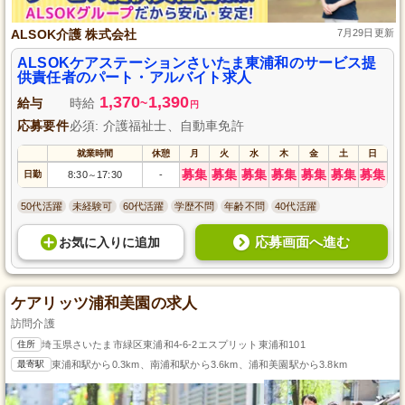
ALSOK介護 株式会社
7月29日更新
ALSOKケアステーションさいたま東浦和のサービス提
供責任者のパート・アルバイト求人
1,370
1,390
給与
時給
~
円
応募要件
必須: 介護福祉士、自動車免許
就業時間
休憩
月
火
水
木
金
土
日
募集
募集
募集
募集
募集
募集
募集
日勤
8:30
17:30
-
～
50代活躍
未経験可
60代活躍
学歴不問
年齢不問
40代活躍
応募画面へ進む
お気に入り
に
追加
ケアリッツ浦和美園の求人
訪問介護
住所
埼玉県さいたま市緑区東浦和4-6-2エスプリット東浦和101
最寄駅
東浦和駅から0.3km、南浦和駅から3.6km、浦和美園駅から3.8km