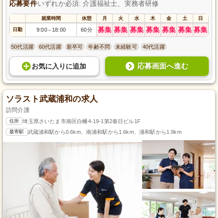
応募要件
いずれか必須: 介護福祉士、実務者研修
就業時間
休憩
月
火
水
木
金
土
日
募集
募集
募集
募集
募集
募集
募集
日勤
9:00
18:00
60分
～
50代活躍
60代活躍
新卒可
年齢不問
未経験可
40代活躍
応募画面へ進む
お気に入り
に
追加
ソラスト武蔵浦和の求人
訪問介護
住所
埼玉県さいたま市南区白幡4-19-1第2春日ビル1F
最寄駅
武蔵浦和駅から0.6km、南浦和駅から1.6km、浦和駅から1.9km