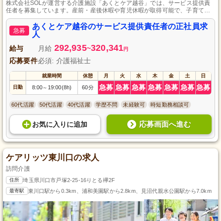
株式会社SOLが運営する介護施設「あくとケア越谷」では、サービス提供責
任者を募集しています。産前・産後休暇や育児休暇が取得可能で、子育て世
代にも優しい職場です。訪問介護計画書の作成や関係各所との連携・スケジ
ュール調整などを担当していただきます。各種研修を実施しており、スキル
あくとケア越谷のサービス提供責任者の正社員求
急募
アップを目指す方に最適な環境です。地域ネットワークを構築し、1対1で向
人
き合った質の高い介護サービスを提供できる当施設で、一緒に働きません
292,935
320,341
か？
給与
月給
~
円
応募要件
必須: 介護福祉士
就業時間
休憩
月
火
水
木
金
土
日
急募
急募
急募
急募
急募
急募
急募
日勤
8:00
19:00(8h)
60分
～
60代活躍
50代活躍
40代活躍
学歴不問
未経験可
時短勤務相談可
応募画面へ進む
お気に入り
に
追加
ケアリッツ東川口の求人
訪問介護
住所
埼玉県川口市戸塚2-25-16りとる欅2F
最寄駅
東川口駅から0.3km、浦和美園駅から2.8km、見沼代親水公園駅から7.0km