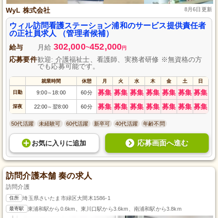
WyL 株式会社
8月6日更新
ウィル訪問看護ステーション浦和のサービス提供責任者
の正社員求人 （管理者候補）
302,000
452,000
給与
月給
~
円
応募要件
歓迎: 介護福祉士、看護師、実務者研修 ※無資格の方
でも応募可能です。
就業時間
休憩
月
火
水
木
金
土
日
募集
募集
募集
募集
募集
募集
募集
日勤
9:00
18:00
60分
～
募集
募集
募集
募集
募集
募集
募集
深夜
22:00
翌8:00
60分
～
50代活躍
未経験可
60代活躍
新卒可
40代活躍
年齢不問
応募画面へ進む
お気に入り
に
追加
訪問介護本舗 奏の求人
訪問介護
住所
埼玉県さいたま市緑区大間木1586-1
最寄駅
東浦和駅から0.6km、東川口駅から3.6km、南浦和駅から3.8km