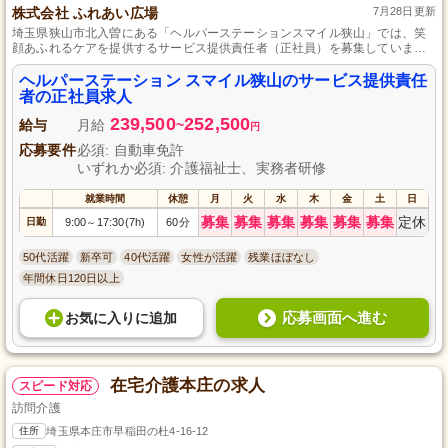
株式会社 ふれあい広場
7月28日更新
埼玉県狭山市北入曽にある「ヘルパーステーションスマイル狭山」では、笑
顔あふれるケアを提供するサービス提供責任者（正社員）を募集していま
す。あなたの介護福祉士、自動車免許、実務者研修などの資格と経験を活か
し、地域の利用者様の日常に笑顔をもたらすやりがいのある仕事です。経験
ヘルパーステーション スマイル狭山のサービス提供責任
豊かな先輩スタッフのサポートもあるので、安心してキャリアアップを目指
者の正社員求人
せる環境です。心温まる職場で、利用者様一人ひとりに寄り添ったケアを提
239,500
252,500
供しませんか？
給与
月給
~
円
応募要件
必須: 自動車免許
いずれか必須: 介護福祉士、実務者研修
就業時間
休憩
月
火
水
木
金
土
日
募集
募集
募集
募集
募集
募集
定休
日勤
9:00
17:30(7h)
60分
～
50代活躍
新卒可
40代活躍
女性が活躍
残業ほぼなし
年間休日120日以上
応募画面へ進む
お気に入り
に
追加
在宅介護本庄の求人
スピード対応
訪問介護
住所
埼玉県本庄市早稲田の杜4-16-12