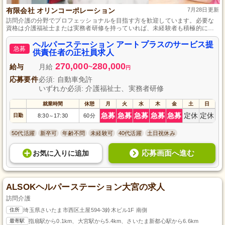
有限会社 オリンコーポレーション
7月28日更新
訪問介護の分野でプロフェッショナルを目指す方を歓迎しています。必要な
資格は介護福祉士または実務者研修を持っていれば、未経験者も積極的に採
用中です。やりがいのあるこの仕事で、あなたもクライアントの笑顔を支え
に生きがいを見つけませんか？
ヘルパーステーション アートプラスのサービス提
急募
供責任者の正社員求人
270,000
280,000
給与
月給
~
円
応募要件
必須: 自動車免許
いずれか必須: 介護福祉士、実務者研修
就業時間
休憩
月
火
水
木
金
土
日
急募
急募
急募
急募
急募
定休
定休
日勤
8:30
17:30
60分
～
50代活躍
新卒可
年齢不問
未経験可
40代活躍
土日祝休み
応募画面へ進む
お気に入り
に
追加
ALSOKヘルパーステーション大宮の求人
訪問介護
住所
埼玉県さいたま市西区土屋594-3鈴木ビル1F 南側
最寄駅
指扇駅から0.1km、大宮駅から5.4km、さいたま新都心駅から6.6km