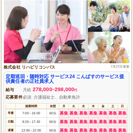
株式会社 リハビリコンパス
7月27日更新
定期巡回・随時対応 サービス24 こんぱすのサービス提
供責任者の正社員求人
278,000
298,000
給与
月給
~
円
応募要件
必須: 介護福祉士、自動車免許
就業時間
休憩
月
火
水
木
金
土
日
募集
募集
募集
募集
募集
募集
募集
早番
7:00
16:00
60分
～
募集
募集
募集
募集
募集
募集
募集
日勤
8:30
17:30
60分
～
募集
募集
募集
募集
募集
募集
募集
遅番
13:00
22:00
60分
～