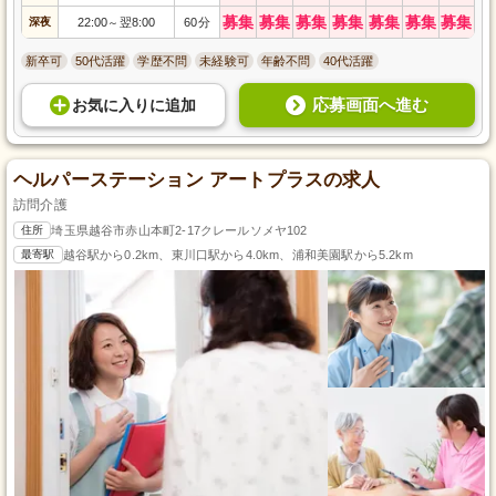
募集
募集
募集
募集
募集
募集
募集
深夜
22:00
翌8:00
60分
～
新卒可
50代活躍
学歴不問
未経験可
年齢不問
40代活躍
応募画面へ進む
お気に入り
に
追加
ヘルパーステーション アートプラスの求人
訪問介護
住所
埼玉県越谷市赤山本町2-17クレールソメヤ102
最寄駅
越谷駅から0.2km、東川口駅から4.0km、浦和美園駅から5.2km