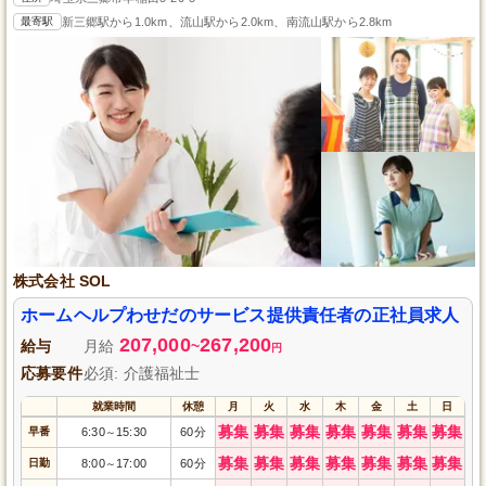
最寄駅
新三郷駅から1.0km、流山駅から2.0km、南流山駅から2.8km
株式会社 SOL
ホームヘルプわせだのサービス提供責任者の正社員求人
207,000
267,200
給与
月給
~
円
応募要件
必須: 介護福祉士
就業時間
休憩
月
火
水
木
金
土
日
募集
募集
募集
募集
募集
募集
募集
早番
6:30
15:30
60分
～
募集
募集
募集
募集
募集
募集
募集
日勤
8:00
17:00
60分
～