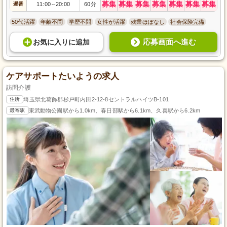
募集
募集
募集
募集
募集
募集
募集
遅番
11:00
20:00
60分
～
50代活躍
年齢不問
学歴不問
女性が活躍
残業ほぼなし
社会保険完備
応募画面へ進む
お気に入り
に
追加
ケアサポートたいようの求人
訪問介護
住所
埼玉県北葛飾郡杉戸町内田2-12-8セントラルハイツB-101
最寄駅
東武動物公園駅から1.0km、春日部駅から6.1km、久喜駅から6.2km