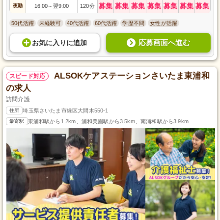
募集
募集
募集
募集
募集
募集
募集
夜勤
16:00
翌9:00
120分
～
50代活躍
未経験可
40代活躍
60代活躍
学歴不問
女性が活躍
応募画面へ進む
お気に入り
に
追加
ALSOKケアステーションさいたま東浦和
スピード対応
の求人
訪問介護
住所
埼玉県さいたま市緑区大間木550-1
最寄駅
東浦和駅から1.2km、浦和美園駅から3.5km、南浦和駅から3.9km