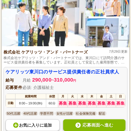
株式会社 ケアリッツ・アンド・パートナーズ
7月29日更新
株式会社ケアリッツ・アンド・パートナーズでは、東川口にて訪問介護のサ
ービス提供責任者を募集しています。正社員として安定した雇用形態で、充
実したサポート体制が整った職場環境の中で、やりがいを持って働けます。
資格や経験は不要、あなたの熱意と意欲を重視します。共に高品質なケアを
ケアリッツ東川口のサービス提供責任者の正社員求人
提供し、地域の皆さんに笑顔を届けましょう。ご応募をお待ちしています。
290,000
310,000
給与
月給
~
円
応募要件
必須: 介護福祉士
就業時間
休憩
月
火
水
木
金
土
日
募集
募集
募集
募集
募集
募集
募集
日勤
8:00
19:00(8h)
60分
～
50代活躍
40代活躍
学歴不問
女性が活躍
社会保険完備
駅近
応募画面へ進む
お気に入り
に
追加