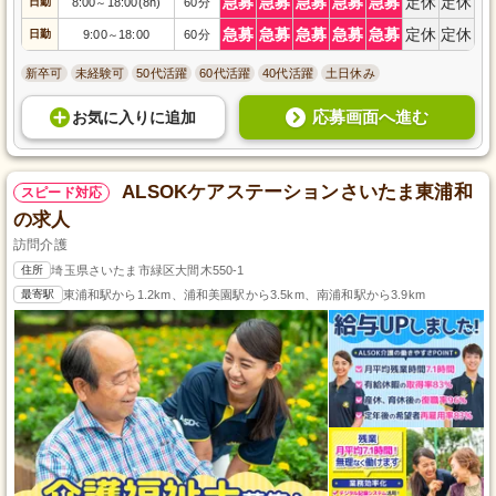
急募
急募
急募
急募
急募
定休
定休
日勤
8:00
18:00(8h)
60分
～
急募
急募
急募
急募
急募
定休
定休
日勤
9:00
18:00
60分
～
新卒可
未経験可
50代活躍
60代活躍
40代活躍
土日休み
応募画面へ進む
お気に入り
に
追加
ALSOKケアステーションさいたま東浦和
スピード対応
の求人
訪問介護
住所
埼玉県さいたま市緑区大間木550-1
最寄駅
東浦和駅から1.2km、浦和美園駅から3.5km、南浦和駅から3.9km