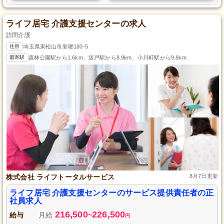
ライフ居宅 介護支援センターの求人
訪問介護
住所
埼玉県東松山市新郷180-5
最寄駅
森林公園駅から1.6km、坂戸駅から8.9km、小川町駅から9.8km
株式会社 ライフトータルサービス
8月7日更新
ライフ居宅 介護支援センターのサービス提供責任者の正
社員求人
216,500
226,500
給与
月給
~
円