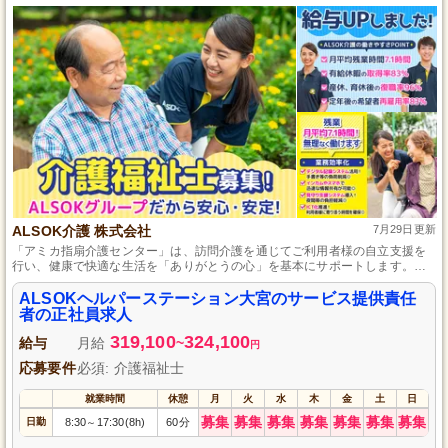
ALSOK介護 株式会社
7月29日更新
「アミカ指扇介護センター」は、訪問介護を通じてご利用者様の自立支援を
行い、健康で快適な生活を「ありがとうの心」を基本にサポートします。組
み合わせたチームワークと独自の研修制度で、多くの手当や研修、表彰制度
にも力を入れています。
ALSOKヘルパーステーション大宮のサービス提供責任
者の正社員求人
319,100
324,100
給与
月給
~
円
応募要件
必須: 介護福祉士
就業時間
休憩
月
火
水
木
金
土
日
募集
募集
募集
募集
募集
募集
募集
日勤
8:30
17:30(8h)
60分
～