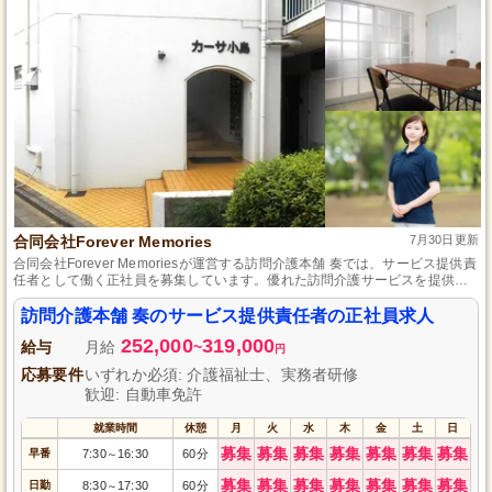
合同会社Forever Memories
7月30日更新
合同会社Forever Memoriesが運営する訪問介護本舗 奏では、サービス提供責
任者として働く正社員を募集しています。優れた訪問介護サービスを提供
し、多くの利用者に寄り添う重要な役割を担います。経験や資格は不問です
が、利用者に温かい心で接する情熱が求められます。私たちと一緒に感動と
訪問介護本舗 奏のサービス提供責任者の正社員求人
喜びの瞬間を分かち合いませんか？あなたの応募をお待ちしております。
252,000
319,000
給与
月給
~
円
応募要件
いずれか必須: 介護福祉士、実務者研修
歓迎: 自動車免許
就業時間
休憩
月
火
水
木
金
土
日
募集
募集
募集
募集
募集
募集
募集
早番
7:30
16:30
60分
～
募集
募集
募集
募集
募集
募集
募集
日勤
8:30
17:30
60分
～