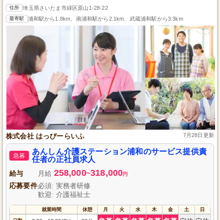
住所
埼玉県さいたま市緑区原山1-28-22
最寄駅
浦和駅から1.8km、南浦和駅から2.1km、武蔵浦和駅から3.3km
株式会社 はっぴーらいふ
7月28日更新
あんしん介護ステーション浦和のサービス提供責
急募
任者の正社員求人
258,000
318,000
給与
月給
~
円
応募要件
必須: 実務者研修
歓迎: 介護福祉士
就業時間
休憩
月
火
水
木
金
土
日