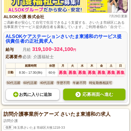
ALSOK介護 株式会社
7月29日更新
ご高齢者が安心して自宅で生活できるよう支援する、さいたま市緑区にある
当事業所でサービス提供責任者を募集しています。ご利用者様の「自分でで
きること」を大切にしたケア計画の作成やスタッフの管理などをお任せしま
す。介護福祉士や実務者研修の資格をお持ちで、人の役に立ちたいと考えて
ALSOKケアステーションさいたま東浦和のサービス提
いる方は、ぜひ私たちと一緒に地域の方々の快適な暮らしを支えましょう。
供責任者の正社員求人
319,100
324,100
給与
月給
~
円
応募要件
必須: 介護福祉士
就業時間
休憩
月
火
水
木
金
土
日
募集
募集
募集
募集
募集
募集
募集
日勤
8:30
17:30(8h)
60分
～
50代活躍
60代活躍
40代活躍
学歴不問
年齢不問
時短勤務相談可
応募画面へ進む
お気に入り
に
追加
訪問介護事業所ケアーズ さいたま東浦和の求人
訪問介護
住所
埼玉県さいたま市緑区大牧1218-33