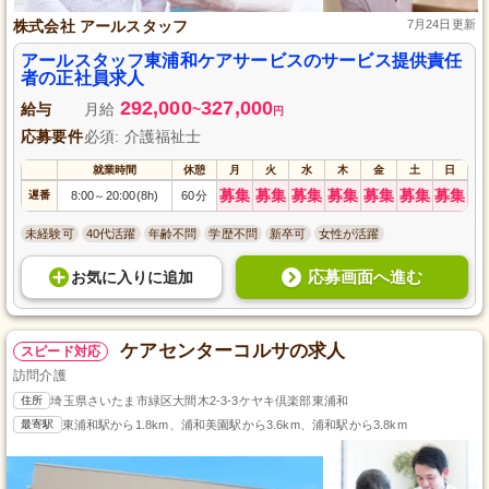
株式会社 アールスタッフ
7月24日更新
アールスタッフ東浦和ケアサービスのサービス提供責任
者の正社員求人
292,000
327,000
給与
月給
~
円
応募要件
必須: 介護福祉士
就業時間
休憩
月
火
水
木
金
土
日
募集
募集
募集
募集
募集
募集
募集
遅番
8:00
20:00(8h)
60分
～
未経験可
40代活躍
年齢不問
学歴不問
新卒可
女性が活躍
応募画面へ進む
お気に入り
に
追加
ケアセンターコルサの求人
スピード対応
訪問介護
住所
埼玉県さいたま市緑区大間木2-3-3ケヤキ倶楽部東浦和
最寄駅
東浦和駅から1.8km、浦和美園駅から3.6km、浦和駅から3.8km