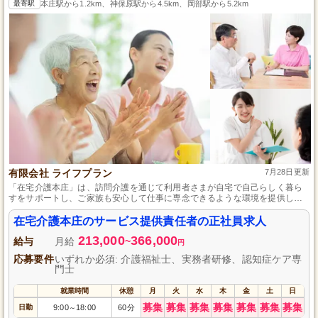
最寄駅
本庄駅から1.2km、神保原駅から4.5km、岡部駅から5.2km
有限会社 ライフプラン
7月28日更新
「在宅介護本庄」は、訪問介護を通じて利用者さまが自宅で自己らしく暮ら
すをサポートし、ご家族も安心して仕事に専念できるような環境を提供して
います。”一対一”のケアで相手の思いを尊重し、利用者さまに寄り添った対応
を心掛けており、実務未経験者や子育て中の方でも働きやすい環境と教育体
在宅介護本庄のサービス提供責任者の正社員求人
制を整え、定休日も土日となっており、立地も通勤しやすい深谷駅近くで
213,000
366,000
す。
給与
月給
~
円
応募要件
いずれか必須: 介護福祉士、実務者研修、認知症ケア専
門士
就業時間
休憩
月
火
水
木
金
土
日
募集
募集
募集
募集
募集
募集
募集
日勤
9:00
18:00
60分
～