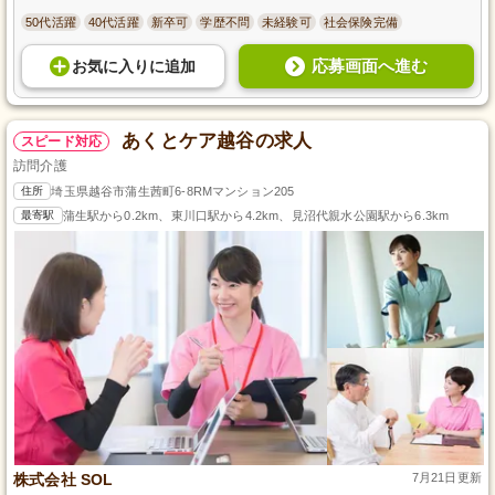
50代活躍
40代活躍
新卒可
学歴不問
未経験可
社会保険完備
応募画面へ進む
お気に入り
に
追加
あくとケア越谷の求人
スピード対応
訪問介護
住所
埼玉県越谷市蒲生茜町6-8RMマンション205
最寄駅
蒲生駅から0.2km、東川口駅から4.2km、見沼代親水公園駅から6.3km
株式会社 SOL
7月21日更新