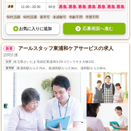
募集
募集
募集
募集
募集
募集
募集
遅番
11:00
20:00
60分
～
50代活躍
60代活躍
新卒可
未経験可
年齢不問
学歴不問
応募画面へ進む
お気に入り
に
追加
アールスタッフ東浦和ケアサービスの求人
新着
訪問介護
住所
埼玉県さいたま市緑区東浦和3-29-1ヴィラサタ大牧102
最寄駅
東浦和駅から0.7km、南浦和駅から3.3km、浦和駅から3.8km