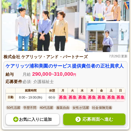
株式会社 ケアリッツ・アンド・パートナーズ
7月29日更新
ケアリッツ浦和美園のサービス提供責任者の正社員求人
290,000
310,000
給与
月給
~
円
応募要件
必須: 介護福祉士
就業時間
休憩
月
火
水
木
金
土
日
募集
募集
募集
募集
募集
募集
募集
日勤
8:00
19:00(8h)
60分
～
50代活躍
学歴不問
40代活躍
服装自由
女性が活躍
社会保険完備
応募画面へ進む
お気に入り
に
追加