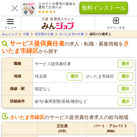
スカウトや選考の連絡を
無料インストール
通知でお知らせ
介護･医療求人サイト
メニュー
ログインする
みんジョブ
サ責
埼玉県のサ責
さいたま市のサ責
緑区のサ責求人
サービス提供責任者
さ
の求人・転職・募集情報を
いたま市緑区
から探す
職種
サービス提供責任者
選択
地域
埼玉県
選択
さいたま市緑区
選択
路線・駅
指定なし
選択
詳細条件
給与/雇用形態/資格/種別など
選択
さいたま市緑区
のサービス提供責任者求人の給与相場
正社員
パート・アルバイト
(月収)
(時給)