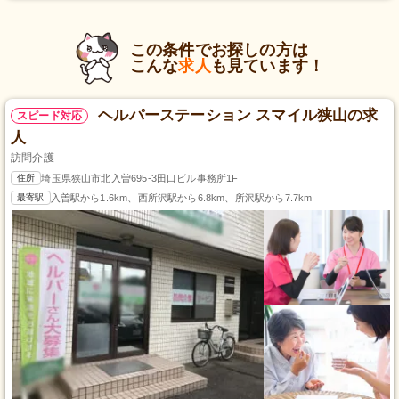
この条件でお探しの方は
こんな
求人
も見ています！
ヘルパーステーション スマイル狭山の求
スピード対応
人
訪問介護
住所
埼玉県狭山市北入曽695‐3田口ビル事務所1F
最寄駅
入曽駅から1.6km、西所沢駅から6.8km、所沢駅から7.7km