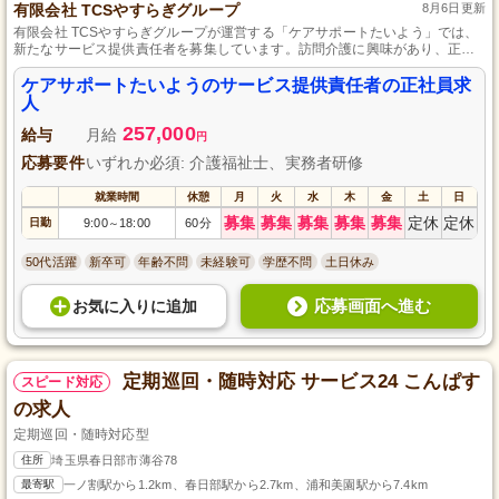
有限会社 TCSやすらぎグループ
8月6日更新
有限会社 TCSやすらぎグループが運営する「ケアサポートたいよう」では、
新たなサービス提供責任者を募集しています。訪問介護に興味があり、正社
員として長く働きたい方に最適な環境です。資格や経験は問いませんので、
未経験でもチャレンジ可能です。チームと共に温かいケアを提供し、一緒に
ケアサポートたいようのサービス提供責任者の正社員求
成長していきましょう。興味のある方はぜひご応募ください。
人
257,000
給与
月給
円
応募要件
いずれか必須: 介護福祉士、実務者研修
就業時間
休憩
月
火
水
木
金
土
日
募集
募集
募集
募集
募集
定休
定休
日勤
9:00
18:00
60分
～
50代活躍
新卒可
年齢不問
未経験可
学歴不問
土日休み
応募画面へ進む
お気に入り
に
追加
定期巡回・随時対応 サービス24 こんぱす
スピード対応
の求人
定期巡回・随時対応型
住所
埼玉県春日部市薄谷78
最寄駅
一ノ割駅から1.2km、春日部駅から2.7km、浦和美園駅から7.4km