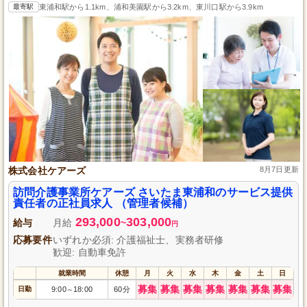
最寄駅
東浦和駅から1.1km、浦和美園駅から3.2km、東川口駅から3.9km
株式会社ケアーズ
8月7日更新
訪問介護事業所ケアーズ さいたま東浦和のサービス提供
責任者の正社員求人 （管理者候補）
293,000
303,000
給与
月給
~
円
応募要件
いずれか必須: 介護福祉士、実務者研修
歓迎: 自動車免許
就業時間
休憩
月
火
水
木
金
土
日
募集
募集
募集
募集
募集
募集
募集
日勤
9:00
18:00
60分
～