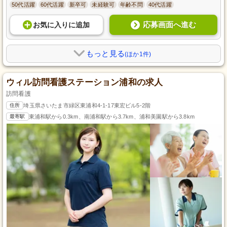
50代活躍
60代活躍
新卒可
未経験可
年齢不問
40代活躍
応募画面へ進む
お気に入り
に
追加
もっと見る
(ほか1件)
ウィル訪問看護ステーション浦和の求人
訪問看護
住所
埼玉県さいたま市緑区東浦和4-1-17東宏ビル5-2階
最寄駅
東浦和駅から0.3km、南浦和駅から3.7km、浦和美園駅から3.8km