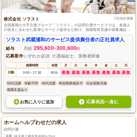
株式会社 ソラスト
7月28日更新
全国展開の大手介護グループ「ソラスト」の訪問介護サービスでは、各個人
の状況に合わせた親身なサービス提供を心掛け、資格取得支援や保養施設利
用など手厚い待遇でスタッフをサポートしています。スキルアップを志す方
や、人のために尽力したい方なら大歓迎です。安心の社会保険完備、団体割
ソラスト武蔵浦和のサービス提供責任者の正社員求人
引の損害保険や傷害保険もあります。ご利用者様に寄り添ったサービスを一
295,600
300,600
緒に提供しませんか。
給与
月給
~
円
応募要件
いずれか必須: 介護福祉士、実務者研修
就業時間
休憩
月
火
水
木
金
土
日
募集
募集
募集
募集
募集
募集
募集
日勤
9:00
17:30
60分
～
50代活躍
年齢不問
40代活躍
時短勤務相談可
社会保険完備
復職支援あり
応募画面へ進む
お気に入り
に
追加
ホームヘルプわせだの求人
訪問介護
住所
埼玉県三郷市早稲田5-20-5