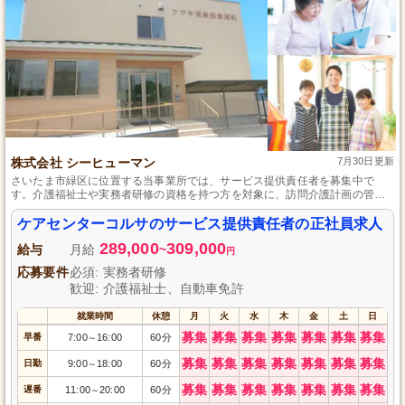
株式会社 シーヒューマン
7月30日更新
さいたま市緑区に位置する当事業所では、サービス提供責任者を募集中で
す。介護福祉士や実務者研修の資格を持つ方を対象に、訪問介護計画の管理
から職員の育成まで幅広い業務をお任せします。未経験から長期的にキャリ
アアップ可能で、充実した福利厚生のもと、頑張りがしっかりと認められる
ケアセンターコルサのサービス提供責任者の正社員求人
職場での勤務は、大きなやりがいにつながります。
289,000
309,000
給与
月給
~
円
応募要件
必須: 実務者研修
歓迎: 介護福祉士、自動車免許
就業時間
休憩
月
火
水
木
金
土
日
募集
募集
募集
募集
募集
募集
募集
早番
7:00
16:00
60分
～
募集
募集
募集
募集
募集
募集
募集
日勤
9:00
18:00
60分
～
募集
募集
募集
募集
募集
募集
募集
遅番
11:00
20:00
60分
～