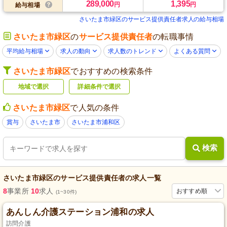
289,000
1,395
円
円
給与相場
さいたま市緑区のサービス提供責任者求人の給与相場
さいたま市緑区
の
サービス提供責任者
の転職事情
平均給与相場
求人の動向
求人数のトレンド
よくある質問
さいたま市緑区
でおすすめの検索条件
地域で選択
詳細条件で選択
さいたま市緑区
で人気の条件
賞与
さいたま市
さいたま市浦和区
検索
さいたま市緑区
の
サービス提供責任者
の求人一覧
8
事業所
10
求人
おすすめ順
(1~30件)
あんしん介護ステーション浦和の求人
訪問介護