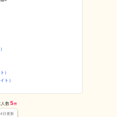
員）
イト）
バイト）
5
求人数
件
月4日更新