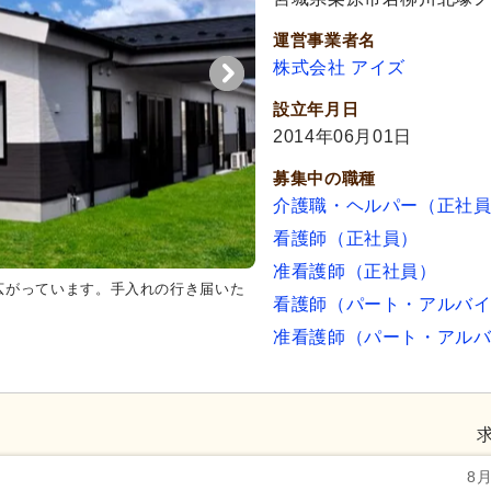
運営事業者名
株式会社 アイズ
設立年月日
2014年06月01日
募集中の職種
介護職・ヘルパー（正社
看護師（正社員）
准看護師（正社員）
広がっています。手入れの行き届いた
看護師（パート・アルバ
准看護師（パート・アル
8