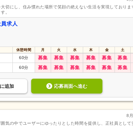
を大切にし、住み慣れた場所で笑顔の絶えない生活を実現しておりま
ます。
社員求人
休憩時間
月
火
水
木
金
土
60分
募集
募集
募集
募集
募集
募集
60分
募集
募集
募集
募集
募集
募集
応募画面へ進む
に
追加
8
雰囲気の中でユーザーにゆったりとした時間を提供し、正社員として