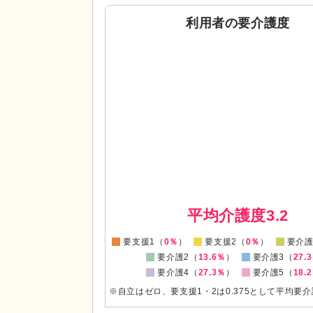
利用者の要介護度
0
0
平均介護度3.2
要支援1（
0％
）
要支援2（
0％
）
要介護
要介護2（
13.6％
）
要介護3（
27.
要介護4（
27.3％
）
要介護5（
18.
※自立はゼロ、要支援1・2は0.375として平均要