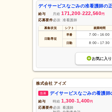
デイサービスなごみの准看護師の
171,200
222,560
給与
月給
~
円
応募要件
必須: 准看護師
募集状況
シフト
就業時間
7:00
16:00
早番
～
日勤専従
8:00
17:30
日勤
～
お気に入り
株式会社 アイズ
デイサービスなごみの看護師
急募
1,300
1,400
給与
時給
~
円
応募要件
必須: 看護師