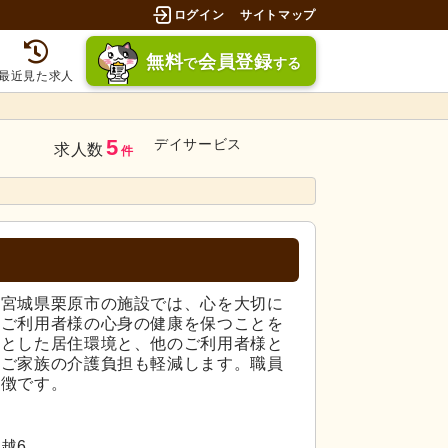
ログイン
サイトマップ
無料
会員登録
で
する
最近見た求人
5
デイサービス
求人数
件
る宮城県栗原市の施設では、心を大切に
、ご利用者様の心身の健康を保つことを
りとした居住環境と、他のご利用者様と
、ご家族の介護負担も軽減します。職員
特徴です。
越6