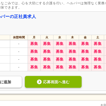
スなごみでは、心を大切にする介護を行い、ヘルパーは無理なく業務
確保できます。
ルパーの正社員求人
休憩時間
月
火
水
木
金
土
-
募集
募集
募集
募集
募集
募集
-
募集
募集
募集
募集
募集
募集
-
募集
募集
募集
募集
募集
募集
-
募集
募集
募集
募集
募集
募集
応募画面へ進む
に
追加
8