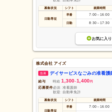
歓迎: 自動車免許
募集状況
シフト
就業時間
7:00
16:00
早番
～
日勤専従
8:30
17:30
日勤
～
お気に入り
株式会社 アイズ
デイサービスなごみの准看護
急募
1,300
1,400
給与
時給
~
円
応募要件
必須: 准看護師
歓迎: 自動車免許
募集状況
シフト
就業時間
7:00
16:00
早番
～
日勤専従