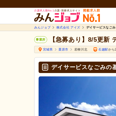
介護求人数No.1
介護･医療求人サイト
みんジョブ
株式会社 アイズ
デイサービスなごみ
【急募あり】8/5更新
事業所
宮城県
栗原市
若柳川北
石越駅
から2
デイサービスなごみの