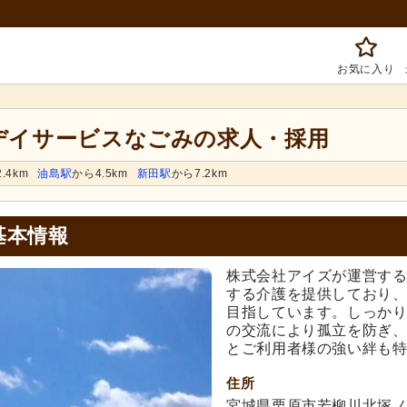
お気に入り
 デイサービスなごみの求人・採用
.4km
油島駅
から4.5km
新田駅
から7.2km
基本情報
株式会社アイズが運営す
する介護を提供しており
目指しています。しっか
の交流により孤立を防ぎ
とご利用者様の強い絆も
住所
宮城県栗原市若柳川北塚ノ