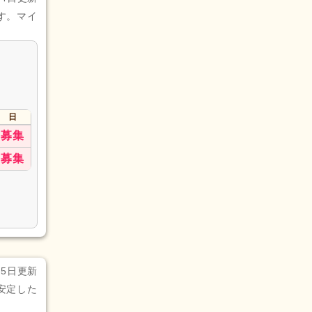
す。マイ
日
募集
募集
月5日更新
安定した