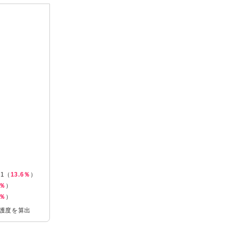
1（
13.6％
）
3％
）
2％
）
介護度を算出