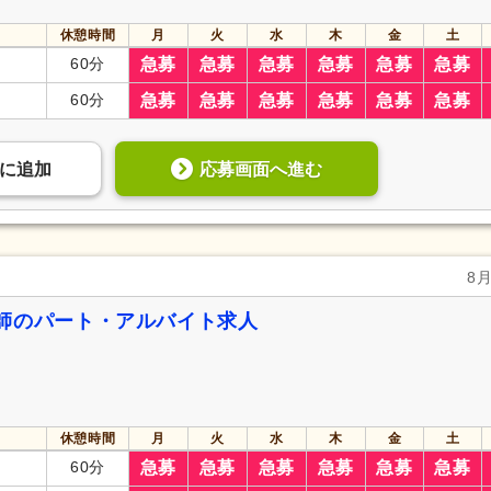
休憩時間
月
火
水
木
金
土
60分
急募
急募
急募
急募
急募
急募
60分
急募
急募
急募
急募
急募
急募
応募画面へ進む
に
追加
8
師のパート・アルバイト求人
休憩時間
月
火
水
木
金
土
60分
急募
急募
急募
急募
急募
急募