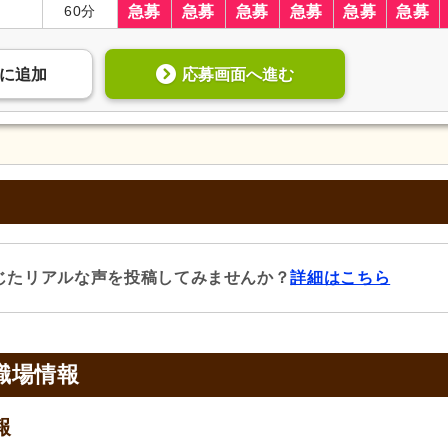
60分
急募
急募
急募
急募
急募
急募
応募画面へ進む
に
追加
じたリアルな声を投稿してみませんか？
詳細はこちら
職場情報
報