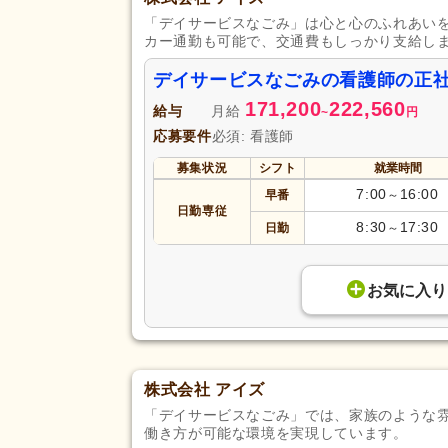
「デイサービスなごみ」は心と心のふれあい
カー通勤も可能で、交通費もしっかり支給し
デイサービスなごみの看護師の正
171,200
222,560
給与
月給
~
円
応募要件
必須: 看護師
募集状況
シフト
就業時間
7:00
16:00
早番
～
日勤専従
8:30
17:30
日勤
～
お気に入り
株式会社 アイズ
「デイサービスなごみ」では、家族のような
働き方が可能な環境を実現しています。