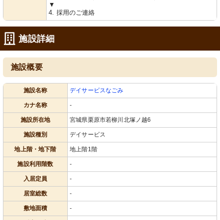
▼
4. 採用のご連絡
施設詳細
施設概要
施設名称
デイサービスなごみ
カナ名称
-
施設所在地
宮城県栗原市若柳川北塚ノ越6
施設種別
デイサービス
地上階・地下階
地上階1階
施設利用階数
-
入居定員
-
居室総数
-
敷地面積
-