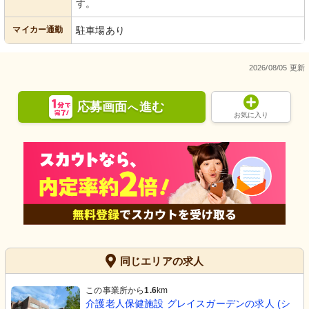
す。
マイカー通勤
駐車場あり
2026/08/05 更新
応募画面
進む
へ
お気に入り
同じエリアの求人
この事業所から
1.6
km
介護老人保健施設 グレイスガーデンの求人 (シ