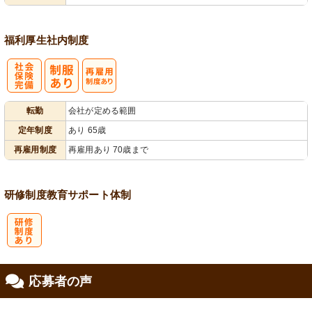
福利厚生
社内制度
社
再雇用制度あ
転勤
会社が定める範囲
会保険完備
り
定年制度
あり 65歳
再雇用制度
再雇用あり 70歳まで
研修制度
教育
サポート体制
研
応募者の声
修制度あり