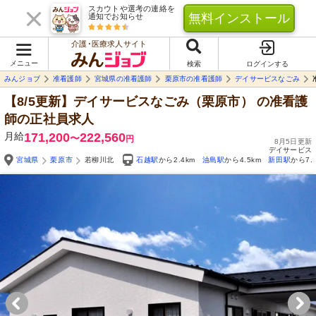
スカウトや選考の連絡を
無料インストール
通知でお知らせ
介護･医療求人サイト
メニュー
検索
ログインする
みんジョブ
准看護師
宮城県の准看護師
栗原市の准看護師
デイサービスなごみ
【8/5更新】デイサービスなごみ（栗原市）
の准看護
師の正社員求人
月給
171,200
222,560
〜
円
8月5日更新
デイサービス
宮城県
栗原市
若柳川北
石越駅
から2.4km
油島駅
から4.5km
新田駅
から7.