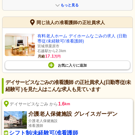
もっと見る
同じ法人の准看護師の正社員求人
有料老人ホーム デイホームなごみの求人 (日勤
専従/未経験可/准看護師)
宮城県栗原市
石越駅から2.3km
17.1
月給
万円
お気に入り
に
追加
デイサービスなごみの准看護師 の正社員求人(日勤専従/未
経験可 )を見た人はこんな求人も見ています
1.6
デイサービスなごみ から
km
介護老人保健施設 グレイスガーデン
介護老人保健施設
准看護師
シフト制/未経験可/准看護師