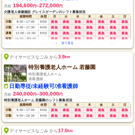
194,600
272,000
月給
円
円
〜
介護老人保健施設 グレイスガーデンのシフト募集状況
就業時間
休憩
月
火
水
木
金
土
日
日勤
8:00
～
17:00
60
分
募集
募集
募集
募集
募集
募集
募集
日勤
8:30
～
17:30
60
分
募集
募集
募集
募集
募集
募集
募集
遅番
12:00
～
21:00
60
分
募集
募集
募集
募集
募集
募集
募集
夜勤
16:00
～
翌9:00
-
募集
募集
募集
募集
募集
募集
募集
夜勤
16:00
～
翌9:30
60
分
募集
募集
募集
募集
募集
募集
募集
3.9
デイサービスなごみ から
km
特別養護老人ホーム 若藤園
特別養護老人ホーム
准看護師
日勤専従/未経験可/准看護師
240,000
300,000
月給
円
円
〜
特別養護老人ホーム 若藤園のシフト募集状況
就業時間
休憩
月
火
水
木
金
土
日
日勤
8:00
～
17:00
60
分
募集
募集
募集
募集
募集
募集
募集
日勤
9:00
～
18:30
90
分
募集
募集
募集
募集
募集
募集
募集
17.0
デイサービスなごみ から
km