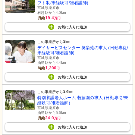
フト制/未経験可/准看護師)
宮城県栗原市
石越駅から4.0km
19.4
月給
万円
お気に入り
に
追加
この事業所から
3
km
デイサービスセンター 笑楽苑の求人 (日勤専従/
未経験可/准看護師)
宮城県栗原市
油島駅から4.4km
1,200
時給
円
お気に入り
に
追加
この事業所から
3.9
km
特別養護老人ホーム 若藤園の求人 (日勤専従/未
経験可/准看護師)
宮城県栗原市
油島駅から5.6km
24.0
月給
万円
お気に入り
に
追加