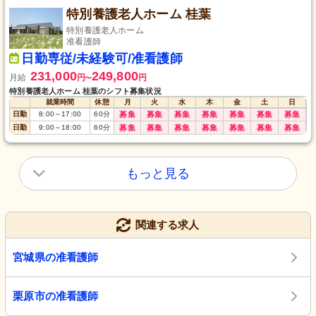
特別養護老人ホーム 桂葉
特別養護老人ホーム
准看護師
日勤専従/未経験可/准看護師
231,000
249,800
月給
円
円
〜
特別養護老人ホーム 桂葉のシフト募集状況
就業時間
休憩
月
火
水
木
金
土
日
日勤
8:00
～
17:00
60
分
募集
募集
募集
募集
募集
募集
募集
日勤
9:00
～
18:00
60
分
募集
募集
募集
募集
募集
募集
募集
もっと見る
関連する求人
宮城県の准看護師
栗原市の准看護師