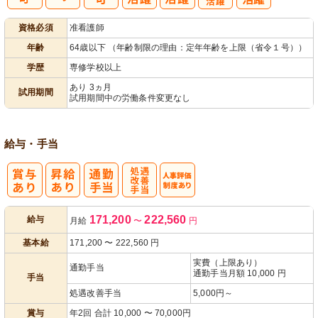
子育てママパ
資格必須
准看護師
パ活躍
年齢
64歳以下 （年齢制限の理由：定年年齢を上限（省令１号））
学歴
専修学校以上
あり 3ヵ月
試用期間
試用期間中の労働条件変更なし
給与・手当
処
人事評価制度
171,200
222,560
給与
月給
〜
円
遇改善手当
あり
基本給
171,200
〜
222,560
円
実費（上限あり）
通勤手当
通勤手当月額 10,000 円
手当
処遇改善手当
5,000円～
賞与
年2回 合計 10,000 〜 70,000円