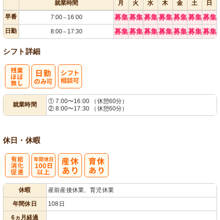
就業時間
月
火
水
木
金
土
日
早番
募集
募集
募集
募集
募集
募集
募集
7:00
16:00
～
日勤
募集
募集
募集
募集
募集
募集
募集
8:00
17:30
～
シフト詳細
残
シ
① 7:00〜16:00 （休憩60分）
就業時間
② 8:00〜17:30 （休憩60分）
業ほぼなし
フト相談可
休日・休暇
有
年間休日
休暇
産前産後休業、育児休業
給消化促進
100日以上
年間休日
108日
6ヵ月経過