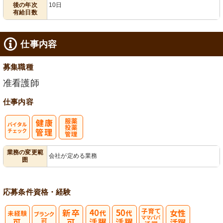
後の年次
10日
有給日数
仕事内容
募集職種
准看護師
仕事内容
バイタルチェ
服薬・投薬管
業務の変更範
会社が定める業務
囲
ック
理
応募条件
資格・経験