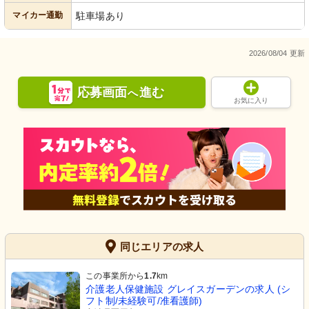
マイカー通勤
駐車場あり
2026/08/04 更新
応募画面
進む
へ
お気に入り
同じエリアの求人
この事業所から
1.7
km
介護老人保健施設 グレイスガーデンの求人 (シ
フト制/未経験可/准看護師)