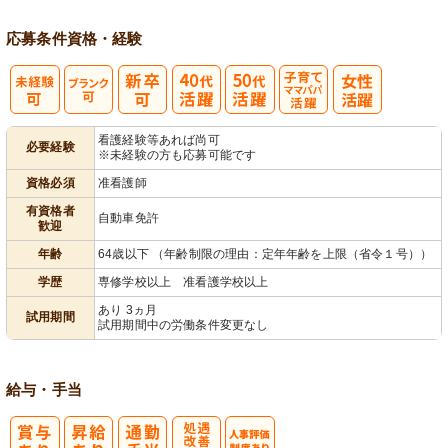
応募条件
資格・経験
子育てママパ
看護経験等あれば尚可
必要経験
※未経験の方も応募可能です
パ活躍
資格必須
准看護師
有資格者
自動車免許
歓迎
年齢
64歳以下 （年齢制限の理由：定年年齢を上限（省令１号））
学歴
専修学校以上 准看護学校以上
あり 3ヵ月
試用期間
試用期間中の労働条件変更なし
給与・手当