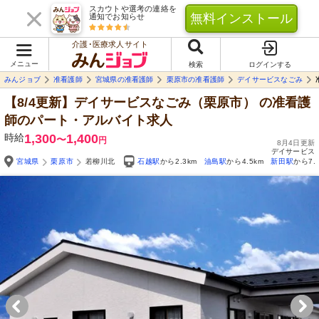
スカウトや選考の連絡を
無料インストール
通知でお知らせ
介護･医療求人サイト
メニュー
検索
ログインする
みんジョブ
准看護師
宮城県の准看護師
栗原市の准看護師
デイサービスなごみ
【8/4更新】デイサービスなごみ（栗原市）
の准看護
師のパート・アルバイト求人
時給
1,300
1,400
〜
円
8月4日更新
デイサービス
宮城県
栗原市
若柳川北
石越駅
から2.3km
油島駅
から4.5km
新田駅
から7.