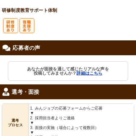
研修制度
教育
サポート体制
研
復
応募者の声
修制度あり
職支援あり
あなたが面接を通して感じたリアルな声を
投稿してみませんか？
詳細はこちら
選考・面接
1. みんジョブの応募フォームからご応募
▼
2. 採用担当者よりご連絡
選考
▼
プロセス
3. 面接の実施（場合によって複数回）
▼