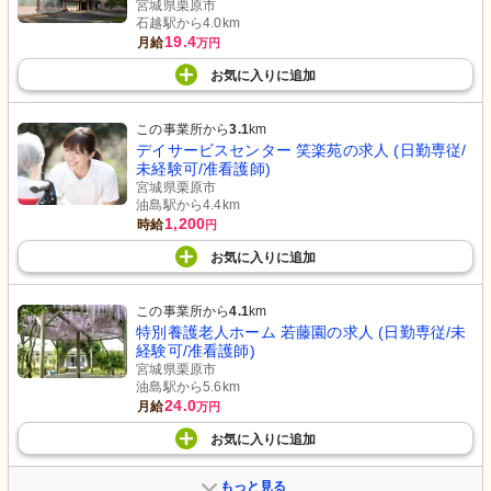
宮城県栗原市
石越駅から4.0km
19.4
月給
万円
お気に入り
に
追加
この事業所から
3.1
km
デイサービスセンター 笑楽苑の求人 (日勤専従/
未経験可/准看護師)
宮城県栗原市
油島駅から4.4km
1,200
時給
円
お気に入り
に
追加
この事業所から
4.1
km
特別養護老人ホーム 若藤園の求人 (日勤専従/未
経験可/准看護師)
宮城県栗原市
油島駅から5.6km
24.0
月給
万円
お気に入り
に
追加
もっと見る