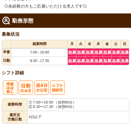
◎未経験の方もご応募いただける求人です◎
勤務形態
募集状況
就業時間
月
火
水
木
金
土
日
早番
急募
急募
急募
急募
急募
急募
急募
7:00
16:00
～
日勤
急募
急募
急募
急募
急募
急募
急募
8:30
17:30
～
シフト詳細
残
週
シ
① 7:00〜16:00 （休憩60分）
就業時間
② 8:30〜17:30 （休憩60分）
業ほぼなし
4日から可
フト相談可
週所定
4日以下
労働日数