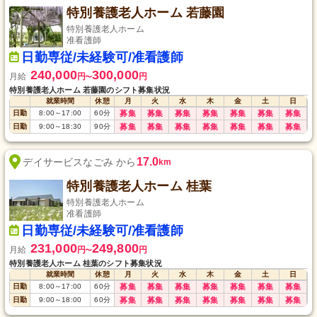
特別養護老人ホーム 若藤園
特別養護老人ホーム
准看護師
日勤専従/未経験可/准看護師
240,000
300,000
月給
円
円
〜
特別養護老人ホーム 若藤園のシフト募集状況
就業時間
休憩
月
火
水
木
金
土
日
日勤
8:00
～
17:00
60
分
募集
募集
募集
募集
募集
募集
募集
日勤
9:00
～
18:30
90
分
募集
募集
募集
募集
募集
募集
募集
17.0
デイサービスなごみ から
km
特別養護老人ホーム 桂葉
特別養護老人ホーム
准看護師
日勤専従/未経験可/准看護師
231,000
249,800
月給
円
円
〜
特別養護老人ホーム 桂葉のシフト募集状況
就業時間
休憩
月
火
水
木
金
土
日
日勤
8:00
～
17:00
60
分
募集
募集
募集
募集
募集
募集
募集
日勤
9:00
～
18:00
60
分
募集
募集
募集
募集
募集
募集
募集