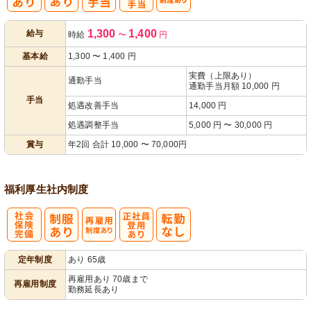
処
人事評価制度
1,300
1,400
給与
時給
〜
円
遇改善手当
あり
基本給
1,300
〜
1,400
円
実費（上限あり）
通勤手当
通勤手当月額 10,000 円
手当
処遇改善手当
14,000 円
処遇調整手当
5,000 円 〜 30,000 円
賞与
年2回 合計 10,000 〜 70,000円
福利厚生
社内制度
社
再雇用制度あ
正社員登用あ
定年制度
あり 65歳
会保険完備
り
り
再雇用あり 70歳まで
再雇用制度
勤務延長あり