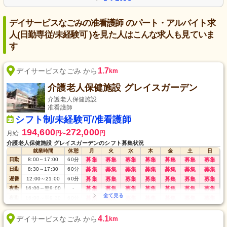
デイサービスなごみの准看護師 のパート・アルバイト求
人(日勤専従/未経験可 )を見た人はこんな求人も見ていま
す
1.7
デイサービスなごみ から
km
介護老人保健施設 グレイスガーデン
介護老人保健施設
准看護師
シフト制/未経験可/准看護師
194,600
272,000
月給
円
円
〜
介護老人保健施設 グレイスガーデンのシフト募集状況
就業時間
休憩
月
火
水
木
金
土
日
日勤
8:00
～
17:00
60
分
募集
募集
募集
募集
募集
募集
募集
日勤
8:30
～
17:30
60
分
募集
募集
募集
募集
募集
募集
募集
遅番
12:00
～
21:00
60
分
募集
募集
募集
募集
募集
募集
募集
夜勤
16:00
～
翌9:00
-
募集
募集
募集
募集
募集
募集
募集
夜勤
16:00
～
翌9:30
60
分
募集
募集
募集
募集
募集
募集
募集
4.1
デイサービスなごみ から
km