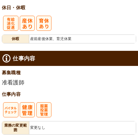
休日・休暇
有
休暇
産前産後休業、育児休業
給消化促進
仕事内容
募集職種
准看護師
仕事内容
バイタルチェ
服薬・投薬管
業務の変更範
変更なし
囲
ック
理