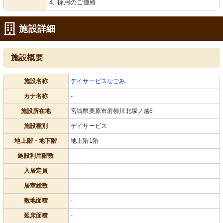
4. 採用のご連絡
施設詳細
施設概要
施設名称
デイサービスなごみ
カナ名称
-
施設所在地
宮城県栗原市若柳川北塚ノ越6
施設種別
デイサービス
地上階・地下階
地上階1階
施設利用階数
-
入居定員
-
居室総数
-
敷地面積
-
延床面積
-