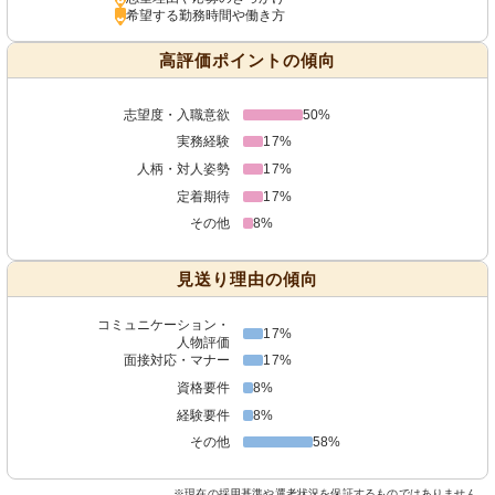
希望する勤務時間や働き方
高評価ポイントの傾向
志望度・入職意欲
50%
実務経験
17%
人柄・対人姿勢
17%
定着期待
17%
その他
8%
見送り理由の傾向
コミュニケーション・
17%
人物評価
面接対応・マナー
17%
資格要件
8%
経験要件
8%
その他
58%
※現在の採用基準や選考状況を保証するものではありません。