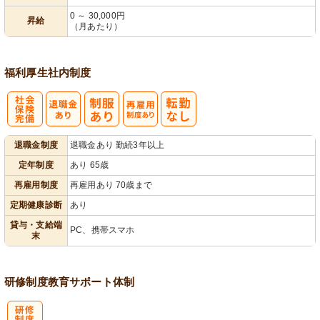
0 ～ 30,000円
昇給
（月あたり）
福利厚生
社内制度
社
再雇用制度あ
退職金制度
退職金あり 勤続3年以上
会保険完備
り
定年制度
あり 65歳
再雇用制度
再雇用あり 70歳まで
定期健康診断
あり
貸与・支給端
PC、携帯スマホ
末
研修制度
教育
サポート体制