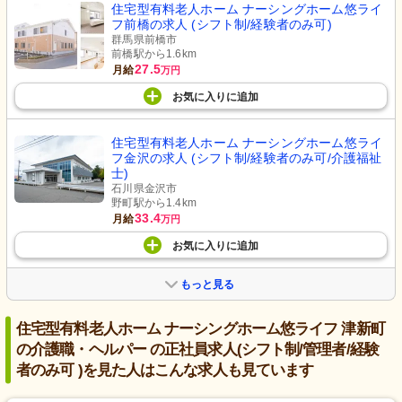
住宅型有料老人ホーム ナーシングホーム悠ライ
フ前橋の求人 (シフト制/経験者のみ可)
群馬県前橋市
前橋駅から1.6km
27.5
月給
万円
お気に入り
に
追加
住宅型有料老人ホーム ナーシングホーム悠ライ
フ金沢の求人 (シフト制/経験者のみ可/介護福祉
士)
石川県金沢市
野町駅から1.4km
33.4
月給
万円
お気に入り
に
追加
もっと見る
住宅型有料老人ホーム ナーシングホーム悠ライフ 津新町
の介護職・ヘルパー の正社員求人(シフト制/管理者/経験
者のみ可 )を見た人はこんな求人も見ています