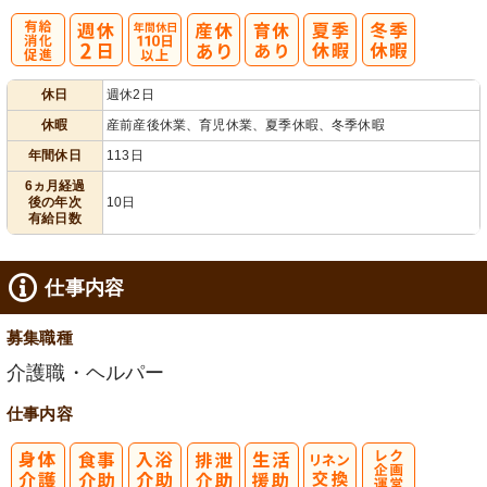
有
年間休日
休日
週休2日
給消化促進
110日以上
休暇
産前産後休業、育児休業、夏季休暇、冬季休暇
年間休日
113日
6ヵ月経過
後の年次
10日
有給日数
仕事内容
募集職種
介護職・ヘルパー
仕事内容