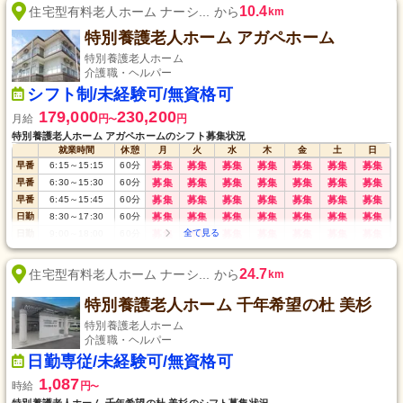
10.4
住宅型有料老人ホーム ナーシ... から
km
特別養護老人ホーム アガペホーム
特別養護老人ホーム
介護職・ヘルパー
シフト制/未経験可/無資格可
179,000
230,200
月給
円
円
〜
特別養護老人ホーム アガペホームのシフト募集状況
就業時間
休憩
月
火
水
木
金
土
日
早番
6:15
～
15:15
60
分
募集
募集
募集
募集
募集
募集
募集
早番
6:30
～
15:30
60
分
募集
募集
募集
募集
募集
募集
募集
早番
6:45
～
15:45
60
分
募集
募集
募集
募集
募集
募集
募集
日勤
8:30
～
17:30
60
分
募集
募集
募集
募集
募集
募集
募集
日勤
9:00
～
18:00
60
分
募集
募集
募集
募集
募集
募集
募集
遅番
13:00
～
22:00
60
分
募集
募集
募集
募集
募集
募集
募集
夜勤
21:45
～
翌6:45
60
分
募集
募集
募集
募集
募集
募集
募集
24.7
住宅型有料老人ホーム ナーシ... から
km
特別養護老人ホーム 千年希望の杜 美杉
特別養護老人ホーム
介護職・ヘルパー
日勤専従/未経験可/無資格可
1,087
時給
円
〜