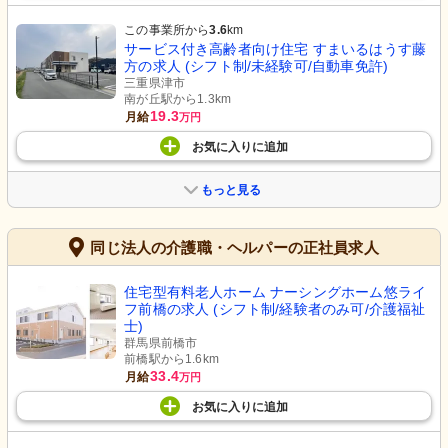
この事業所から
3.6
km
サービス付き高齢者向け住宅 すまいるはうす藤
方の求人 (シフト制/未経験可/自動車免許)
三重県津市
南が丘駅から1.3km
19.3
月給
万円
お気に入り
に
追加
もっと見る
同じ法人の介護職・ヘルパーの正社員求人
住宅型有料老人ホーム ナーシングホーム悠ライ
フ前橋の求人 (シフト制/経験者のみ可/介護福祉
士)
群馬県前橋市
前橋駅から1.6km
33.4
月給
万円
お気に入り
に
追加