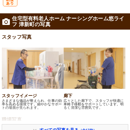
研
住宅型有料老人ホーム ナーシングホーム悠ライ
修制度あり
フ 津新町の写真
スタッフ写真
スタッフイメージ
廊下
さまざまな備品が整えられ、仕事の効
広々とした廊下で、スタッフが快適に
率を高める環境です。細やかなサポー
車椅子移動をサポートしています。明
トの場面が見られます。
るく清潔な雰囲気です。
職場写真
すべての写真を見る