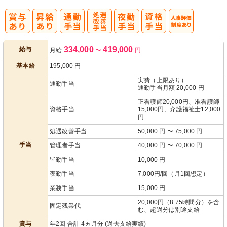
処
人事評価制度
334,000
419,000
給与
月給
〜
円
遇改善手当
あり
基本給
195,000
円
実費（上限あり）
通勤手当
通勤手当月額 20,000 円
正看護師20,000円、准看護師
資格手当
15,000円、介護福祉士12,000
円
処遇改善手当
50,000 円 〜 75,000 円
手当
管理者手当
40,000 円 〜 70,000 円
皆勤手当
10,000 円
夜勤手当
7,000円/回（月1回想定）
業務手当
15,000 円
20,000円（8.75時間分）を含
固定残業代
む、超過分は別途支給
賞与
年2回 合計 4ヵ月分 (過去支給実績)