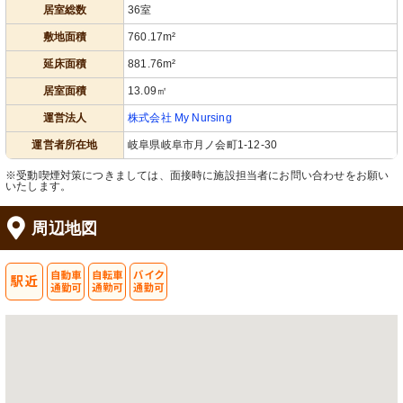
用できる最新の浴槽設備があります。
りできます。建物はモダンなデザイン
居室総数
36室
です。
敷地面積
760.17m²
延床面積
881.76m²
居室面積
13.09㎡
運営法人
株式会社 My Nursing
運営者所在地
岐阜県岐阜市月ノ会町1-12-30
※受動喫煙対策につきましては、面接時に施設担当者にお問い合わせをお願い
いたします。
外観
ラウンジ
モダンなデザインが特徴の建物です。
自然光が差し込む広々とした空間で、
快適な就業環境が整っていますので、
休憩や会話を楽しむのに最適な場所で
周辺地図
働きやすいでしょう。
す。
リビング