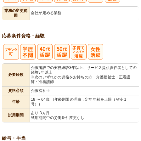
レク企画・運
業務の変更範
会社が定める業務
囲
営
応募条件
資格・経験
子育てママパ
介護施設での実務経験3年以上、サービス提供責任者としての
経験3年以上
必要経験
パ活躍
※次のいずれかの資格をお持ちの方 介護福祉士・正看護
師・准看護師
資格必須
介護福祉士
18 〜 64歳 （年齢制限の理由：定年年齢を上限（省令１
年齢
号））
あり 3ヵ月
試用期間
試用期間中の労働条件変更なし
給与・手当