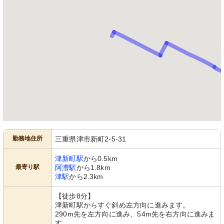
壁に設置された大きなテレビが印象的
で、周りには飾りもあり、居心地の良
い空間になっています。
勤務地住所
三重県津市新町2-5-31
津新町駅
から0.5km
最寄り駅
阿漕駅
から1.8km
津駅
から2.3km
【徒歩8分】
津新町駅からすぐ斜め左方向に進みます。
290m先を左方向に進み、54m先を右方向に進みま
す。