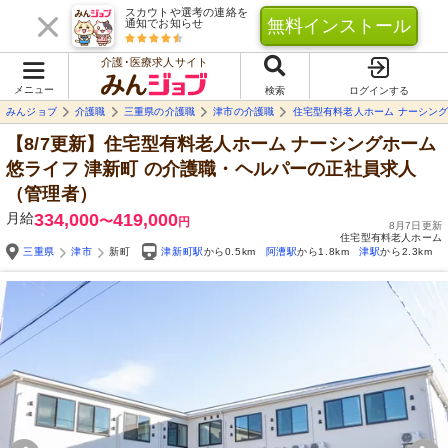
スカウトや選考の連絡を
無料インストール
通知でお知らせ
介護･医療求人サイト
メニュー
検索
ログインする
みんジョブ
介護職
三重県の介護職
津市の介護職
住宅型有料老人ホーム ナーシング
【8/7更新】住宅型有料老人ホーム ナーシングホーム
悠ライフ 津新町
の介護職・ヘルパーの正社員求人
（管理者）
月給
334,000
419,000
〜
円
8月7日更新
住宅型有料老人ホーム
三重県
津市
新町
津新町駅
から0.5km
阿漕駅
から1.8km
津駅
から2.3km