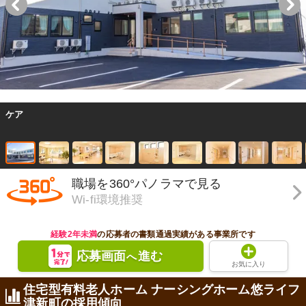
ケア
職場を360°パノラマで見る
Wi-fi環境推奨
経験2年未満
の応募者の書類通過実績がある事業所です
応募画面
進む
へ
お気に入り
住宅型有料老人ホーム ナーシングホーム悠ライフ
津新町の採用傾向