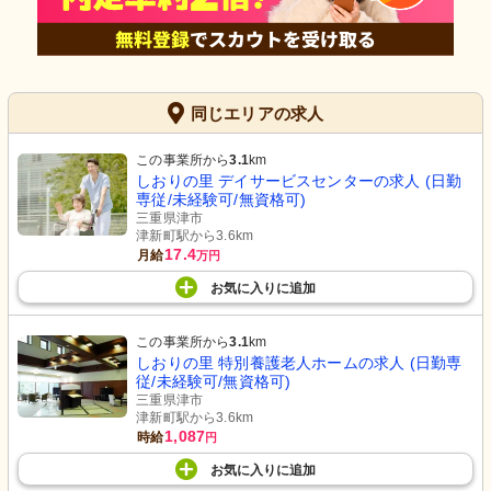
同じエリアの求人
この事業所から
3.1
km
しおりの里 デイサービスセンターの求人 (日勤
専従/未経験可/無資格可)
三重県津市
津新町駅から3.6km
17.4
月給
万円
お気に入り
に
追加
この事業所から
3.1
km
しおりの里 特別養護老人ホームの求人 (日勤専
従/未経験可/無資格可)
三重県津市
津新町駅から3.6km
1,087
時給
円
お気に入り
に
追加