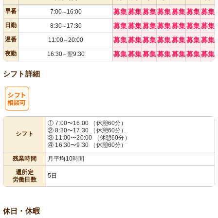
早番
募集
募集
募集
募集
募集
募集
募集
7:00
16:00
～
日勤
募集
募集
募集
募集
募集
募集
募集
8:30
17:30
～
遅番
募集
募集
募集
募集
募集
募集
募集
11:00
20:00
～
夜勤
募集
募集
募集
募集
募集
募集
募集
16:30
翌9:30
～
シフト詳細
シ
① 7:00〜16:00 （休憩60分）
② 8:30〜17:30 （休憩60分）
シフト
フト相談可
③ 11:00〜20:00 （休憩60分）
④ 16:30〜9:30 （休憩60分）
残業時間
月平均10時間
週所定
5日
労働日数
休日・休暇