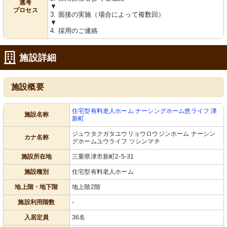
っています。
アが提供できます。
選考
▼
プロセス
3. 面接の実施（場合によって複数回）
▼
4. 採用のご連絡
施設詳細
施設概要
浴室
浴室
自然光が差し込む機能的な空間です。
最新の設備が整った浴室です。利用者
住宅型有料老人ホーム ナーシングホーム悠ライフ 津
利用しやすい設備が整った浴室となっ
の負担を軽減する工夫がなされていま
施設名称
新町
ています。
す。
ジュウタクガタユウリョウロウジンホーム ナーシン
カナ名称
グホームユウライフ ツシンマチ
施設所在地
三重県津市新町2-5-31
施設種別
住宅型有料老人ホーム
地上階・地下階
地上階2階
施設利用階数
-
浴室
エントランス
入居定員
36名
清潔感あふれる広い空間で、快適に使
スロープ付きの入り口で、安全に出入