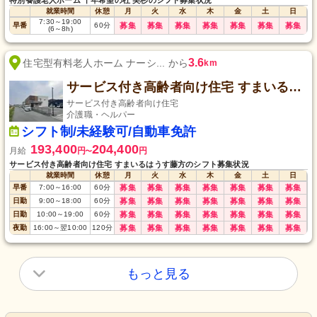
特別養護老人ホーム 千年希望の杜 美杉のシフト募集状況
就業時間
休憩
月
火
水
木
金
土
日
7:30
～
19:00
早番
60
分
募集
募集
募集
募集
募集
募集
募集
(6
～
8h)
3.6
住宅型有料老人ホーム ナーシ... から
km
サービス付き高齢者向け住宅 すまいるはうす藤方
サービス付き高齢者向け住宅
介護職・ヘルパー
シフト制/未経験可/自動車免許
193,400
204,400
月給
円
円
〜
サービス付き高齢者向け住宅 すまいるはうす藤方のシフト募集状況
就業時間
休憩
月
火
水
木
金
土
日
早番
7:00
～
16:00
60
分
募集
募集
募集
募集
募集
募集
募集
日勤
9:00
～
18:00
60
分
募集
募集
募集
募集
募集
募集
募集
日勤
10:00
～
19:00
60
分
募集
募集
募集
募集
募集
募集
募集
夜勤
16:00
～
翌10:00
120
分
募集
募集
募集
募集
募集
募集
募集
もっと見る