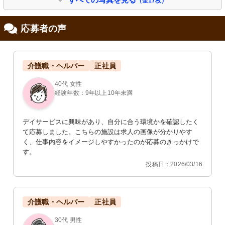
（全17枚）
応募者の声
介護職・ヘルパー
正社員
エントランス
廊下
40代 女性
広々としたエントランスには自然光が
広々とした明るい廊下は、大きな窓か
経験年数：9年以上10年未満
差し込み、落ち着いた雰囲気で来訪者
ら自然光が差し込み、開放感がありま
を迎えています。
す。
デイサービスに興味があり、自分に合う環境かを確認したく
て応募しました。こちらの施設は求人の画像が分かりやす
く、仕事内容をイメージしやすかったのが応募のきっかけで
す。
投稿日：2026/03/16
トイレ
、【body】をそれぞれ考案
介護職・ヘルパー
正社員
清潔で使いやすい設備が整っています
をそれぞれ考案
ので、安心してお仕事ができます。
30代 男性