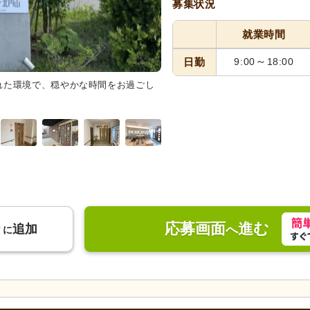
募集状況
就業時間
～
日勤
9:00
18:00
れた環境で、穏やかな時間をお過ごし
食堂
ゆとりのある食堂では、明
事時間を過ごせます。
応募画面
進む
り
追加
へ
に