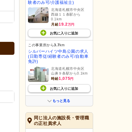
験者のみ可/介護福祉士)
北海道札幌市中央区
西線１１条駅から
0.1km
19.2
月給
万円
お気に入り
に
追加
この事業所から
3.7
km
シルバーハイツ中島公園の求人
(日勤専従/経験者のみ可/自動車
免許)
北海道札幌市中央区
山鼻９条駅から0.1km
1,075
時給
円
お気に入り
に
追加
もっと見る
同じ法人の施設長・管理職
の正社員求人