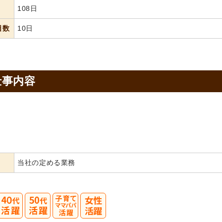
108日
日数
10日
仕事内容
当社の定める業務
40
50