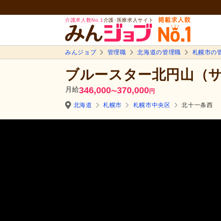
介護求人数No.1
介護･医療求人サイト
みんジョブ
管理職
北海道の管理職
札幌市の
ブルースター北円山（
月給
346,000
370,000
〜
円
北海道
札幌市
札幌市中央区
北十一条西