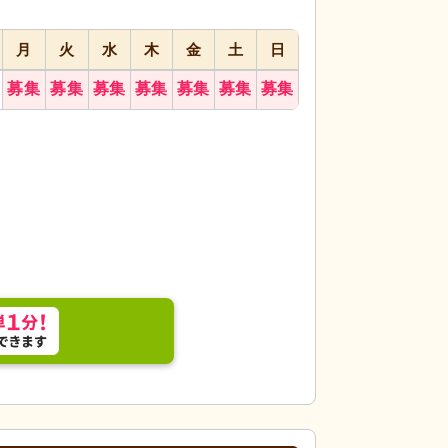
月
火
水
木
金
土
日
募集
募集
募集
募集
募集
募集
募集
るい採光と広々としたテーブル配置で、心地よい食
クローゼット
ゆと
いやすさを考えたシ