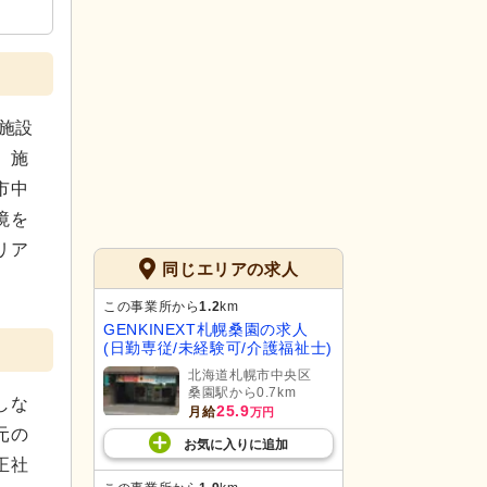
施設
。施
市中
境を
リア
同じエリアの求人
この事業所から
1.2
km
GENKINEXT札幌桑園の求人
(日勤専従/未経験可/介護福祉士)
北海道札幌市中央区
桑園駅から0.7km
しな
25.9
月給
万円
元の
お気に入り
に
追加
正社