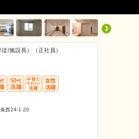
従/施設長）（正社員）
40
50
代活躍
24-1-20