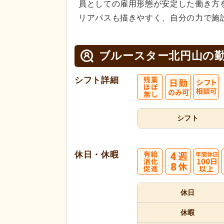
員としての雇用形態が安定した働き方
リアパスも描きやすく、自分の力で施
ブルースター北円山の
シフト詳細
シフト
休日・休暇
4
休日
週8休
休暇