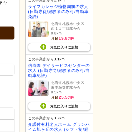
この事業所から
1.9
km
キャ
ライフカレッジ植物園前の求人
(日勤専従/経験者のみ可/自動車
免許)
北海道札幌市中央区
西１１丁目駅から
0.8km
19.8
月給
万円
お気に入り
に
追加
この事業所から
3.1
km
信寿園 デイサービスセンターの
求人 (日勤専従/経験者のみ可/自
動車免許)
北海道札幌市中央区
東本願寺前駅から
0.5km
25.5
月給
万円
お気に入り
に
追加
この事業所から
3.2
km
介護付有料老人ホーム グランハ
イム旭ヶ丘の求人 (シフト制/経