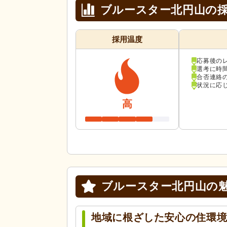
ブルースター北円山の
採用温度
応募後の
選考に時
合否連絡
状況に応
高
ブルースター北円山の
地域に根ざした安心の住環