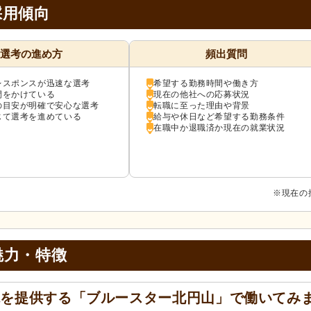
採用傾向
選考の進め方
頻出質問
レスポンスが迅速な選考
希望する勤務時間や働き方
間をかけている
現在の他社への応募状況
の目安が明確で安心な選考
転職に至った理由や背景
じて選考を進めている
給与や休日など希望する勤務条件
在職中か退職済か現在の就業状況
※現在の
魅力・特徴
境を提供する「ブルースター北円山」で働いてみ