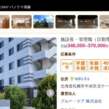
360°パノラマ画像
施設長・管理職（日勤専
346,000
370,000
月給
〜
円
応募条件
住所
地図を見る
代活躍
北海道札幌市中央区北十一条西
運営法人
ブルー・ケア 株式会社