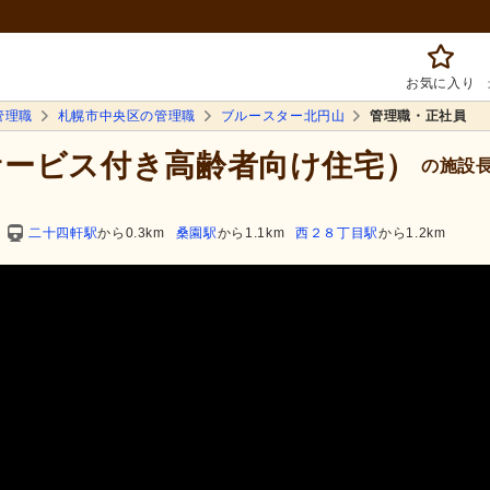
お気に入り
管理職
札幌市中央区の管理職
ブルースター北円山
管理職・正社員
サービス付き高齢者向け住宅）
の施設長
二十四軒駅
から0.3km
桑園駅
から1.1km
西２８丁目駅
から1.2km