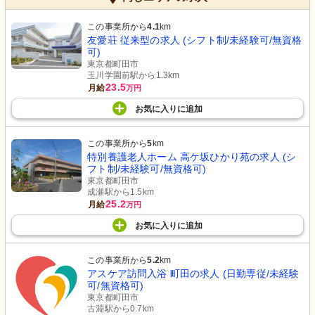
この事業所から
4.1
km
友愛荘 従来型の求人 (シフト制/未経験可/無資格
可)
東京都町田市
玉川学園前駅から1.3km
23.5
月給
万円
お気に入り
に
追加
この事業所から
5
km
特別養護老人ホーム 高ケ坂ひかり苑の求人 (シ
フト制/未経験可/無資格可)
東京都町田市
成瀬駅から1.5km
25.2
月給
万円
お気に入り
に
追加
この事業所から
5.2
km
アスケア訪問入浴 町田の求人 (日勤専従/未経験
可/無資格可)
東京都町田市
古淵駅から0.7km