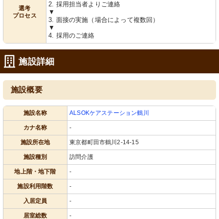
2. 採用担当者よりご連絡
選考
▼
プロセス
3. 面接の実施（場合によって複数回）
▼
4. 採用のご連絡
施設詳細
施設概要
施設名称
ALSOKケアステーション鶴川
カナ名称
-
施設所在地
東京都町田市鶴川2-14-15
施設種別
訪問介護
地上階・地下階
-
施設利用階数
-
入居定員
-
居室総数
-