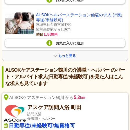
お気に入り
に
追加
ALSOKヘルパーステーション仙塩の求人 (日勤
専従/未経験可)
宮城県仙台市宮城野区
陸前高砂駅から1.0km
1,830
時給
円
お気に入り
に
追加
もっと見る
ALSOKケアステーション鶴川の介護職・ヘルパー のパー
ト・アルバイト求人(日勤専従/未経験可 )を見た人はこん
な求人も見ています
5.2
ALSOKケアステーション鶴川 から
km
アスケア訪問入浴 町田
訪問入浴
介護職・ヘルパー
日勤専従/未経験可/無資格可