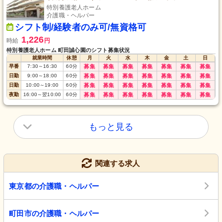
特別養護老人ホーム
介護職・ヘルパー
シフト制/経験者のみ可/無資格可
1,226
時給
円
特別養護老人ホーム 町田誠心園のシフト募集状況
就業時間
休憩
月
火
水
木
金
土
日
早番
7:30
～
16:30
60
分
募集
募集
募集
募集
募集
募集
募集
日勤
9:00
～
18:00
60
分
募集
募集
募集
募集
募集
募集
募集
日勤
10:00
～
19:00
60
分
募集
募集
募集
募集
募集
募集
募集
夜勤
16:00
～
翌10:00
60
分
募集
募集
募集
募集
募集
募集
募集
もっと見る
関連する求人
東京都の介護職・ヘルパー
町田市の介護職・ヘルパー