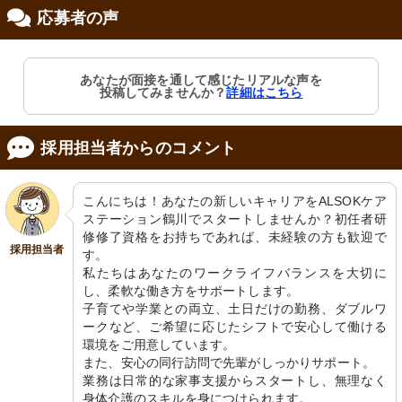
応募者の声
修制度あり
あなたが面接を通して感じたリアルな声を
投稿してみませんか？
詳細はこちら
採用担当者からのコメント
こんにちは！あなたの新しいキャリアをALSOKケア
ステーション鶴川でスタートしませんか？初任者研
修修了資格をお持ちであれば、未経験の方も歓迎で
採用担当者
す。

私たちはあなたのワークライフバランスを大切に
し、柔軟な働き方をサポートします。

子育てや学業との両立、土日だけの勤務、ダブルワ
ークなど、ご希望に応じたシフトで安心して働ける
環境をご用意しています。

また、安心の同行訪問で先輩がしっかりサポート。

業務は日常的な家事支援からスタートし、無理なく
身体介護のスキルを身につけられます。
