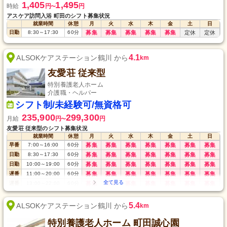
1,405
1,495
時給
円
円
〜
アスケア訪問入浴 町田のシフト募集状況
就業時間
休憩
月
火
水
木
金
土
日
日勤
8:30
～
17:30
60
分
募集
募集
募集
募集
募集
定休
定休
4.1
ALSOKケアステーション鶴川 から
km
友愛荘 従来型
特別養護老人ホーム
介護職・ヘルパー
シフト制/未経験可/無資格可
235,900
299,300
月給
円
円
〜
友愛荘 従来型のシフト募集状況
就業時間
休憩
月
火
水
木
金
土
日
早番
7:00
～
16:00
60
分
募集
募集
募集
募集
募集
募集
募集
日勤
8:30
～
17:30
60
分
募集
募集
募集
募集
募集
募集
募集
日勤
10:00
～
19:00
60
分
募集
募集
募集
募集
募集
募集
募集
遅番
11:00
～
20:00
60
分
募集
募集
募集
募集
募集
募集
募集
遅番
13:00
～
22:00
60
分
募集
募集
募集
募集
募集
募集
募集
夜勤
17:00
～
翌10:00
60
分
募集
募集
募集
募集
募集
募集
募集
深夜
22:00
～
翌7:00
60
分
募集
募集
募集
募集
募集
募集
募集
5.4
ALSOKケアステーション鶴川 から
km
特別養護老人ホーム 町田誠心園