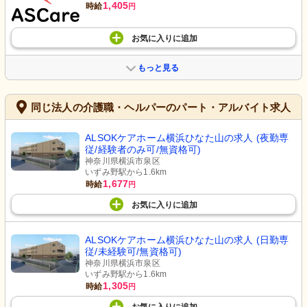
1,405
時給
円
お気に入り
に
追加
もっと見る
同じ法人の介護職・ヘルパーのパート・アルバイト求人
ALSOKケアホーム横浜ひなた山の求人 (夜勤専
従/経験者のみ可/無資格可)
神奈川県横浜市泉区
いずみ野駅から1.6km
1,677
時給
円
お気に入り
に
追加
ALSOKケアホーム横浜ひなた山の求人 (日勤専
従/未経験可/無資格可)
神奈川県横浜市泉区
いずみ野駅から1.6km
1,305
時給
円