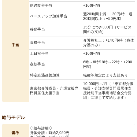
処遇改善手当
+100円/時
週20時間未満：+30円/時 週
ベースアップ加算手当
20時間以上：+50円/時
15分につき300円（サービス
移動手当
間のみ支給）
介護福祉士：+140円/時（身体
資格手当
手当
介護のみ）
土日祝手当
+100円/時
6時～8時/18時～22時：+200
夜朝手当
円/時
特定処遇改善加算
職種等規定により支給あり
10,000円～/月（「東京都介護
東京都介護職員・介護支援専
職員・介護支援専門員居住支
門員居住支援手当
援特別手当事業補助金交付要
綱」に準じて支給します）
給与モデル
◇給与詳細◇
備考
身体介護：時給2,050円