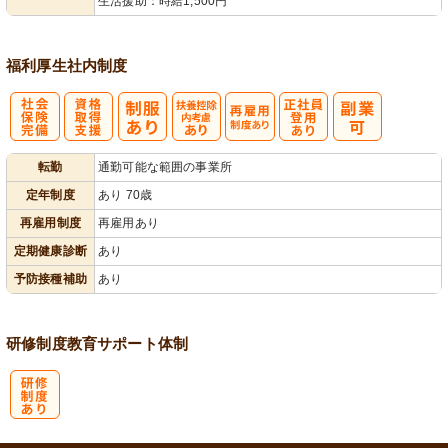
生活援助：時給1,500円
福利厚生
社内制度
社
資格取得支援
扶養控除内考
再雇用制度あ
正社員登用あ
転勤
通勤可能な範囲の事業所
会保険完備
あり
慮あり
り
り
定年制度
あり 70歳
再雇用制度
再雇用あり
定期健康診断
あり
予防接種補助
あり
研修制度
教育
サポート体制
研