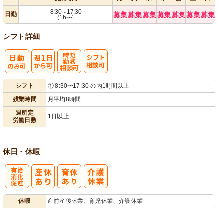
8:30
17:30
～
日勤
募集
募集
募集
募集
募集
募集
募集
(1h〜)
シフト詳細
週
時短勤務相談
シ
シフト
① 8:30〜17:30 の内1時間以上
1日から可
可
フト相談可
残業時間
月平均8時間
週所定
1日以上
労働日数
休日・休暇
有
休暇
産前産後休業、育児休業、介護休業
給消化促進