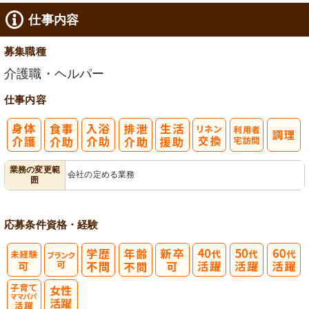
仕事内容
募集職種
介護職・ヘルパー
仕事内容
利
業務の変更範
会社の定める業務
囲
用者宅訪問
応募条件
資格・経験