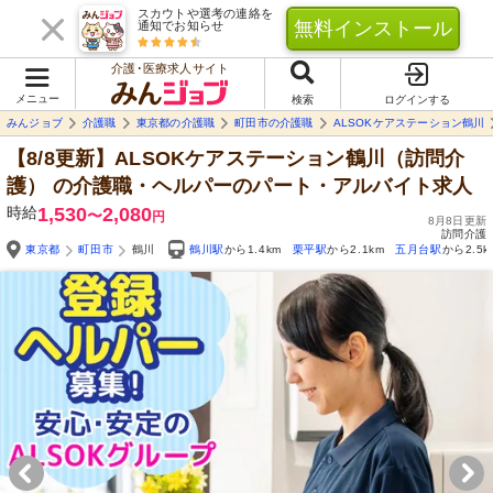
スカウトや選考の連絡を
無料インストール
通知でお知らせ
介護･医療求人サイト
メニュー
検索
ログインする
みんジョブ
介護職
東京都の介護職
町田市の介護職
ALSOKケアステーション鶴川
【8/8更新】ALSOKケアステーション鶴川（訪問介
護）
の介護職・ヘルパーのパート・アルバイト求人
時給
1,530
2,080
〜
円
8月8日更新
訪問介護
東京都
町田市
鶴川
鶴川駅
から1.4km
栗平駅
から2.1km
五月台駅
から2.5k