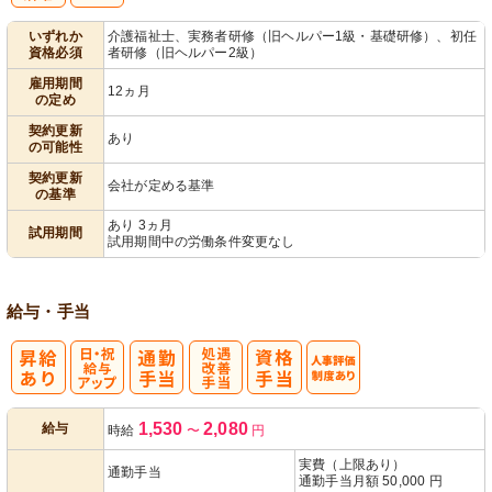
子育てママパ
いずれか
介護福祉士、実務者研修（旧ヘルパー1級・基礎研修）、初任
資格必須
者研修（旧ヘルパー2級）
パ活躍
雇用期間
12ヵ月
の定め
契約更新
あり
の可能性
契約更新
会社が定める基準
の基準
あり 3ヵ月
試用期間
試用期間中の労働条件変更なし
給与・手当
日・祝給与ア
処
人事評価制度
1,530
2,080
給与
時給
〜
円
ップ
遇改善手当
あり
実費（上限あり）
通勤手当
通勤手当月額 50,000 円