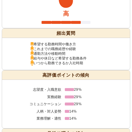
高
頻出質問
希望する勤務時間や働き方
これまでの職務経歴や経験
通勤方法や移動時間
給与や休日など希望する勤務条件
いつから勤務できるか入社時期
高評価ポイントの傾向
志望度・入職意欲
29%
実務経験
29%
コミュニケーション
29%
人柄・対人姿勢
14%
業務理解・適性
14%