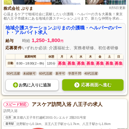
株式会社 ぷりま
8月5日更新
心温まるケアで地域社会に貢献したい介護職・ヘルパーの方を大募集！東京
都八王子市鑓水にある地域介護ステーションぷりまで、新たな仲間を求めて
います。利用者様に寄り添ったきめ細やかな訪問介護サービスを提供し、自
立をサポート。初任者研修修了者から介護福祉士まで、あなたの資格と経験
地域介護ステーションぷりまの介護職・ヘルパーのパー
を活かせる絶好の環境です。やりがいのある職場で、利用者様の毎日を支
ト・アルバイト求人
え、笑顔を生み出すケアを一緒に提供しましょう。
1,250
1,800
給与
時給
~
円
応募要件
いずれか必須: 介護福祉士、実務者研修、初任者研修
就業時間
休憩
月
火
水
木
金
土
日
募集
募集
募集
募集
募集
募集
募集
日勤
8:00
18:00(2
8h)
120分
～
～
50代活躍
未経験可
60代活躍
新卒可
学歴不問
40代活躍
応募画面へ進む
お気に入り
に
追加
アスケア訪問入浴 八王子の求人
スピード対応
訪問入浴
住所
東京都八王子市打越町2001-3シエルド 2階201号室
最寄駅
北野駅から0.1km、京王八王子駅から1.7km、八王子駅から1.8km