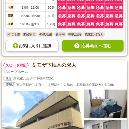
急募
急募
急募
急募
急募
急募
急募
日勤
9:00
18:00
60分
～
急募
急募
急募
急募
急募
急募
急募
日勤
10:30
19:30
60分
～
急募
急募
急募
急募
急募
急募
急募
夜勤
16:30
翌9:30
150分
～
50代活躍
未経験可
40代活躍
新卒可
60代活躍
残業ほぼなし
応募画面へ進む
お気に入り
に
追加
ミモザ下柚木の求人
スピード対応
グループホーム
住所
東京都八王子市下柚木422-1
最寄駅
南大沢駅から1.7km、北野駅から2.8km、多摩動物公園駅から3.2km