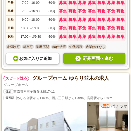
募集
募集
募集
募集
募集
募集
募集
早番
7:00
16:00
60分
～
募集
募集
募集
募集
募集
募集
募集
早番
7:30
16:30
60分
～
募集
募集
募集
募集
募集
募集
募集
日勤
9:00
18:00
60分
～
募集
募集
募集
募集
募集
募集
募集
日勤
10:00
19:00
60分
～
募集
募集
募集
募集
募集
募集
募集
夜勤
17:00
翌9:30
60分
～
未経験可
新卒可
学歴不問
50代活躍
40代活躍
残業ほぼなし
応募画面へ進む
お気に入り
に
追加
グループホーム ゆらり並木の求人
スピード対応
グループホーム
住所
東京都八王子市並木町17-11
最寄駅
めじろ台駅から1.0km、西八王子駅から1.3km、高尾駅から1.9km
パノラマ