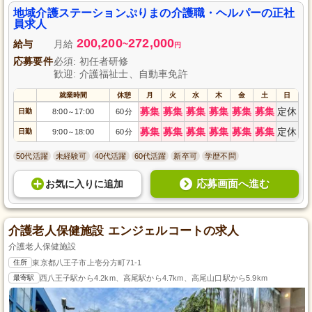
京都八王子市での安定した正社員として働ける環境を提供しています。介護
のプロフェッショナルとして、利用者様の生活を支えるために一緒に働きま
地域介護ステーションぷりまの介護職・ヘルパーの正社
せんか？福利厚生も充実しており、長期にわたりキャリアアップを目指す方
員求人
に最適です。地域社会に貢献したいという情熱を持つ方、ぜひご応募くださ
200,200
272,000
い。
給与
月給
~
円
応募要件
必須: 初任者研修
歓迎: 介護福祉士、自動車免許
就業時間
休憩
月
火
水
木
金
土
日
募集
募集
募集
募集
募集
募集
定休
日勤
8:00
17:00
60分
～
募集
募集
募集
募集
募集
募集
定休
日勤
9:00
18:00
60分
～
50代活躍
未経験可
40代活躍
60代活躍
新卒可
学歴不問
応募画面へ進む
お気に入り
に
追加
介護老人保健施設 エンジェルコートの求人
介護老人保健施設
住所
東京都八王子市上壱分方町71-1
最寄駅
西八王子駅から4.2km、高尾駅から4.7km、高尾山口駅から5.9km