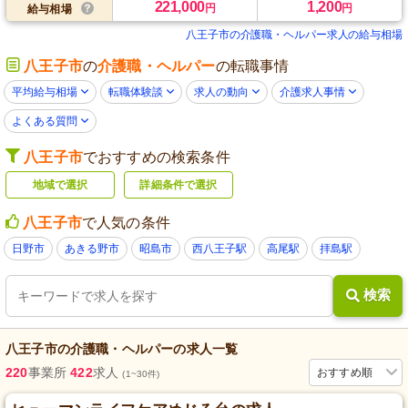
221,000
1,200
円
円
給与相場
八王子市の介護職・ヘルパー求人の給与相場
八王子市
の
介護職・ヘルパー
の転職事情
平均給与相場
転職体験談
求人の動向
介護求人事情
よくある質問
八王子市
でおすすめの検索条件
地域で選択
詳細条件で選択
八王子市
で人気の条件
日野市
あきる野市
昭島市
西八王子駅
高尾駅
拝島駅
検索
八王子市
の
介護職・ヘルパー
の求人一覧
220
事業所
422
求人
おすすめ順
(1~30件)