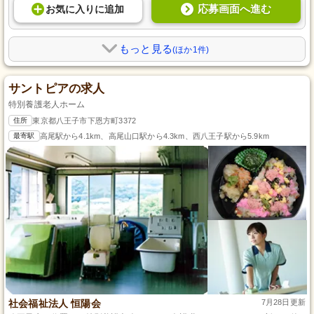
応募画面へ進む
お気に入り
に
追加
もっと見る
(ほか1件)
サントピアの求人
特別養護老人ホーム
住所
東京都八王子市下恩方町3372
最寄駅
高尾駅から4.1km、高尾山口駅から4.3km、西八王子駅から5.9km
社会福祉法人 恒陽会
7月28日更新