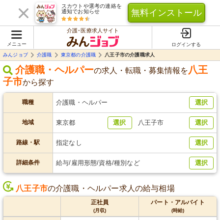
スカウトや選考の連絡を
無料インストール
通知でお知らせ
介護･医療求人サイト
メニュー
ログインする
みんジョブ
介護職
東京都の介護職
八王子市の介護職求人
介護職・ヘルパー
八王
の求人・転職・募集情報を
子市
から探す
職種
介護職・ヘルパー
選択
地域
東京都
選択
八王子市
選択
路線・駅
指定なし
選択
詳細条件
給与/雇用形態/資格/種別など
選択
八王子市
の介護職・ヘルパー求人の給与相場
正社員
パート・アルバイト
(月収)
(時給)