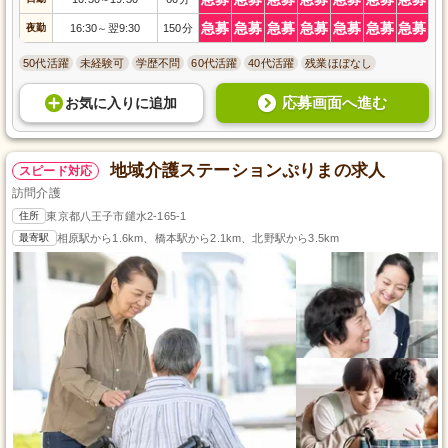
急募
急募
急募
急募
急募
急募
急募
夜勤
16:30
翌9:30
150分
～
50代活躍
未経験可
学歴不問
60代活躍
40代活躍
残業ほぼなし
応募画面へ進む
お気に入り
に
追加
地域介護ステーションぷりまの求人
スピード対応
訪問介護
住所
東京都八王子市鑓水2-165-1
最寄駅
相原駅から1.6km、橋本駅から2.1km、北野駅から3.5km