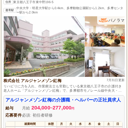
住所
東京都八王子市東中野196-5
中央大学・明星大学駅から0.4km、多摩動物公園駅から1.2km、多摩センタ
最寄駅
ー駅から2.0km
パノラマ
株式会社 アルジャンメゾン紅梅
7月31日更新
リハビリに力を入れ、作業療法士も常勤している東京都八王子市の介護付き
老人ホーム「アルジャンメゾン紅梅」で、多摩都市モノレール線中央大・明
星大学駅より徒歩5分、年間休日113日と、働きやすさを実現。天然温泉入浴
と檜風呂、そしてスタッフ1人に対してご利用者2人という万全の体制で、心
アルジャンメゾン紅梅の介護職・ヘルパーの正社員求人
のこもったケアを提供。
204,000
277,000
給与
月給
~
円
応募要件
必須: 初任者研修
就業時間
休憩
月
火
水
木
金
土
日