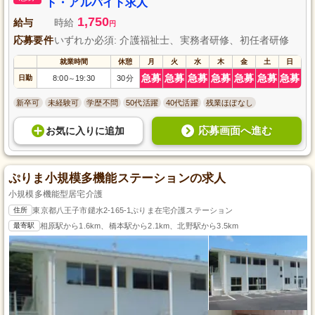
ト・アルバイト求人
1,750
給与
時給
円
応募要件
いずれか必須: 介護福祉士、実務者研修、初任者研修
就業時間
休憩
月
火
水
木
金
土
日
急募
急募
急募
急募
急募
急募
急募
日勤
8:00
19:30
30分
～
新卒可
未経験可
学歴不問
50代活躍
40代活躍
残業ほぼなし
応募画面へ進む
お気に入り
に
追加
ぷりま小規模多機能ステーションの求人
小規模多機能型居宅介護
住所
東京都八王子市鑓水2-165-1ぷりま在宅介護ステーション
最寄駅
相原駅から1.6km、橋本駅から2.1km、北野駅から3.5km