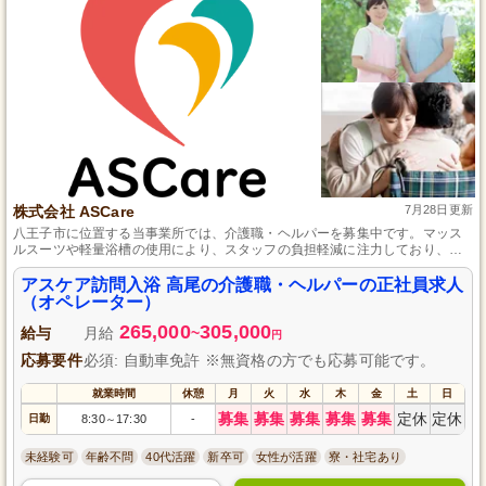
株式会社 ASCare
7月28日更新
八王子市に位置する当事業所では、介護職・ヘルパーを募集中です。マッス
ルスーツや軽量浴槽の使用により、スタッフの負担軽減に注力しており、無
理なく働ける環境を提供しています。実務未経験者でも安心の研修制度があ
り、資格取得支援も充実しているのでスキルアップが目指せます。
アスケア訪問入浴 高尾の介護職・ヘルパーの正社員求人
（オペレーター）
265,000
305,000
給与
月給
~
円
応募要件
必須: 自動車免許 ※無資格の方でも応募可能です。
就業時間
休憩
月
火
水
木
金
土
日
募集
募集
募集
募集
募集
定休
定休
日勤
8:30
17:30
-
～
未経験可
年齢不問
40代活躍
新卒可
女性が活躍
寮・社宅あり