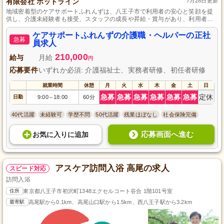
有限会社 ホットライン
7月28日更新
地域密着型のケアサポートふれんずは、八王子市で利用者の安心と笑顔を提
供し、介護未経験者も接受、スタッフの成長や昇給・賞与があり、利用者の
思いを尊重したサービスです。
ケアサポートふれんずの介護職・ヘルパーの正社
急募
員求人
210,000
給与
月給
円
応募要件
いずれか必須: 介護福祉士、実務者研修、初任者研修
就業時間
休憩
月
火
水
木
金
土
日
急募
急募
急募
急募
急募
急募
定休
日勤
9:00
18:00
60分
～
40代活躍
未経験可
学歴不問
50代活躍
残業ほぼなし
社会保険完備
応募画面へ進む
お気に入り
に
追加
アスケア訪問入浴 高尾の求人
スピード対応
訪問入浴
住所
東京都八王子市初沢町1348エクセルコート谷合 1階101号室
最寄駅
高尾駅から0.1km、高尾山口駅から1.5km、西八王子駅から3.2km