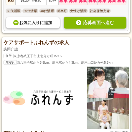
募集
募集
募集
募集
募集
募集
募集
夜勤
16:30
翌9:30
60分
～
60代活躍
50代活躍
40代活躍
新卒可
女性が活躍
社会保険完備
応募画面へ進む
お気に入り
に
追加
ケアサポートふれんずの求人
訪問介護
住所
東京都八王子市上壱分方町159-5
最寄駅
西八王子駅から3.9km、高尾駅から4.3km、高尾山口駅から5.5km