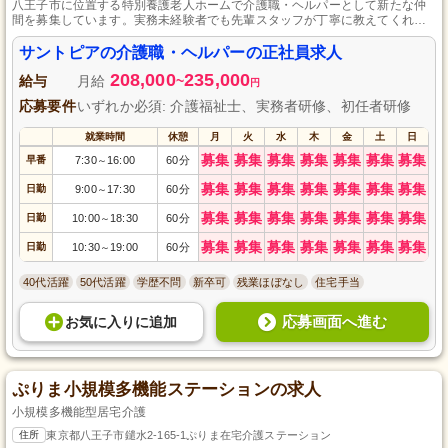
八王子市に位置する特別養護老人ホームで介護職・ヘルパーとして新たな仲
間を募集しています。実務未経験者でも先輩スタッフが丁寧に教えてくれる
環境で、利用者さまに寄り添いながら快適な生活支援を行います。４週８休
のシフト制で、有給休暇の取得も柔軟に対応しており、働きやすい職場で
サントピアの介護職・ヘルパーの正社員求人
す。八王子市で介護の仕事をしながら成長したい方に適した場所です。
208,000
235,000
給与
月給
~
円
応募要件
いずれか必須: 介護福祉士、実務者研修、初任者研修
就業時間
休憩
月
火
水
木
金
土
日
募集
募集
募集
募集
募集
募集
募集
早番
7:30
16:00
60分
～
募集
募集
募集
募集
募集
募集
募集
日勤
9:00
17:30
60分
～
募集
募集
募集
募集
募集
募集
募集
日勤
10:00
18:30
60分
～
募集
募集
募集
募集
募集
募集
募集
日勤
10:30
19:00
60分
～
40代活躍
50代活躍
学歴不問
新卒可
残業ほぼなし
住宅手当
応募画面へ進む
お気に入り
に
追加
ぷりま小規模多機能ステーションの求人
小規模多機能型居宅介護
住所
東京都八王子市鑓水2-165-1ぷりま在宅介護ステーション