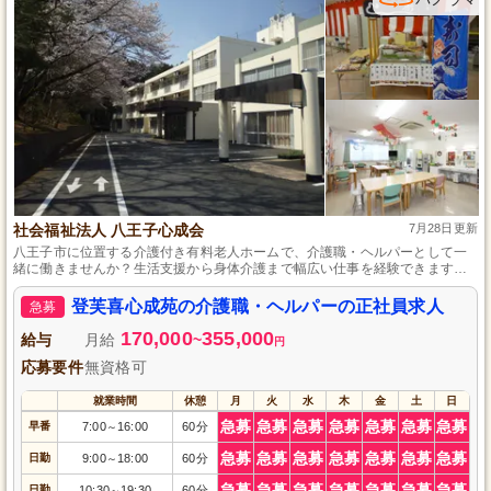
社会福祉法人 八王子心成会
7月28日更新
八王子市に位置する介護付き有料老人ホームで、介護職・ヘルパーとして一
緒に働きませんか？生活支援から身体介護まで幅広い仕事を経験できます。
アットホームな雰囲気のもと、利用者さまとの家族のような信頼関係を築き
ながら働けるのが魅力です。車通勤も可能で、食事補助など福利厚生も充実
登芙喜心成苑の介護職・ヘルパーの正社員求人
急募
しています。楽しくやりがいのある仕事を希望する方には最適な環境がここ
にあります。
170,000
355,000
給与
月給
~
円
応募要件
無資格可
就業時間
休憩
月
火
水
木
金
土
日
急募
急募
急募
急募
急募
急募
急募
早番
7:00
16:00
60分
～
急募
急募
急募
急募
急募
急募
急募
日勤
9:00
18:00
60分
～
急募
急募
急募
急募
急募
急募
急募
日勤
10:30
19:30
60分
～