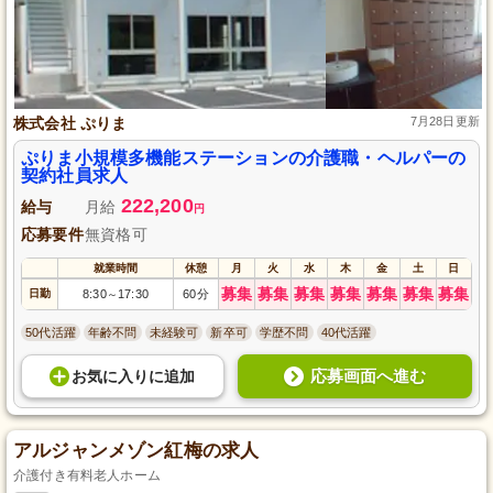
株式会社 ぷりま
7月28日更新
ぷりま小規模多機能ステーションの介護職・ヘルパーの
契約社員求人
222,200
給与
月給
円
応募要件
無資格可
就業時間
休憩
月
火
水
木
金
土
日
募集
募集
募集
募集
募集
募集
募集
日勤
8:30
17:30
60分
～
50代活躍
年齢不問
未経験可
新卒可
学歴不問
40代活躍
応募画面へ進む
お気に入り
に
追加
アルジャンメゾン紅梅の求人
介護付き有料老人ホーム