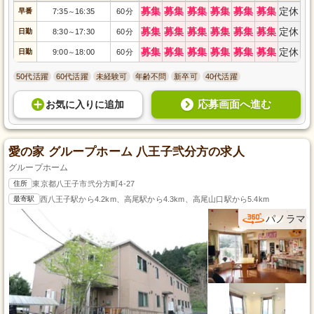
募集
募集
募集
募集
募集
募集
定休
早番
7:35
16:35
60分
～
募集
募集
募集
募集
募集
募集
定休
日勤
8:30
17:30
60分
～
募集
募集
募集
募集
募集
募集
定休
日勤
9:00
18:00
60分
～
50代活躍
60代活躍
未経験可
年齢不問
新卒可
40代活躍
応募画面へ進む
お気に入り
に
追加
愛の家 グループホーム 八王子弐分方の求人
グループホーム
住所
東京都八王子市弐分方町4-27
最寄駅
西八王子駅から4.2km、高尾駅から4.3km、高尾山口駅から5.4km
パノラマ