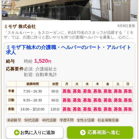
ミモザ 株式会社
8月8日更新
「スキル＆ハート」をスローガンに、約1870名のスタッフが活躍する「ミモ
ザ」では、介護に誇りと思いやりを持つ介護職/ヘルパーを募集し、心のこも
った介護で笑顔あふれる暮らしを支えます。充実した研修制度で幅広く学
べ、ダブルワークや扶養控除内で働きたい方も歓迎。訪問介護・デイサービ
ミモザ下柚木の介護職・ヘルパーのパート・アルバイト
ス・小規模多機能型居宅介護など、深く多様な事業内容と職種を揃えていま
求人
す。
1,520
給与
時給
円
応募要件
必須: 介護福祉士
歓迎: 自動車免許
就業時間
休憩
月
火
水
木
金
土
日
募集
募集
募集
募集
募集
募集
募集
早番
7:30
16:30
60分
～
募集
募集
募集
募集
募集
募集
募集
日勤
9:30
18:30
60分
～
募集
募集
募集
募集
募集
募集
募集
夜勤
16:00
翌10:00
120分
～
未経験可
50代活躍
40代活躍
学歴不問
女性が活躍
社会保険完備
応募画面へ進む
お気に入り
に
追加