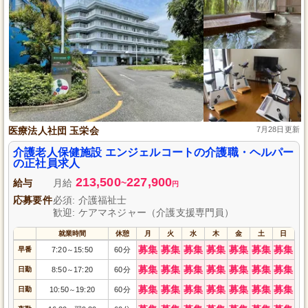
医療法人社団 玉栄会
7月28日更新
介護老人保健施設 エンジェルコートの介護職・ヘルパー
の正社員求人
213,500
227,900
給与
月給
~
円
応募要件
必須: 介護福祉士
歓迎: ケアマネジャー（介護支援専門員）
就業時間
休憩
月
火
水
木
金
土
日
募集
募集
募集
募集
募集
募集
募集
早番
7:20
15:50
60分
～
募集
募集
募集
募集
募集
募集
募集
日勤
8:50
17:20
60分
～
募集
募集
募集
募集
募集
募集
募集
日勤
10:50
19:20
60分
～