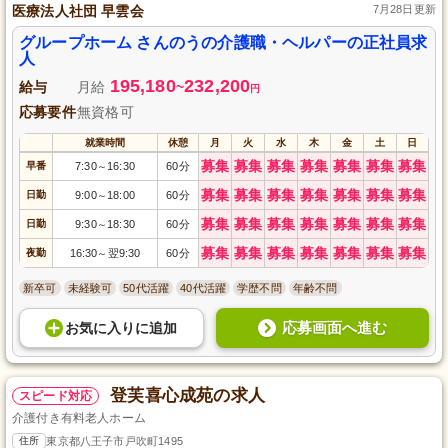
医療法人社団 早雲会
7月28日更新
グループホーム さんのうの介護職・ヘルパーの正社員求
人
195,180
232,200
給与
月給
~
円
応募要件
無資格可
就業時間
休憩
月
火
水
木
金
土
日
募集
募集
募集
募集
募集
募集
募集
早番
7:30
16:30
60分
～
募集
募集
募集
募集
募集
募集
募集
日勤
9:00
18:00
60分
～
募集
募集
募集
募集
募集
募集
募集
日勤
9:30
18:30
60分
～
募集
募集
募集
募集
募集
募集
募集
夜勤
16:30
翌9:30
60分
～
新卒可
未経験可
50代活躍
40代活躍
学歴不問
年齢不問
応募画面へ進む
お気に入り
に
追加
登芙喜心成苑の求人
スピード対応
介護付き有料老人ホーム
住所
東京都八王子市戸吹町1495