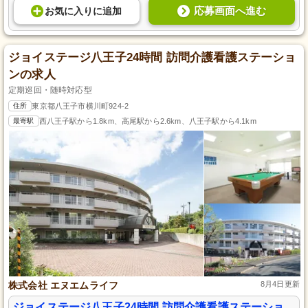
応募画面へ進む
お気に入り
に
追加
ジョイステージ八王子24時間 訪問介護看護ステーショ
ンの求人
定期巡回・随時対応型
住所
東京都八王子市横川町924-2
最寄駅
西八王子駅から1.8km、高尾駅から2.6km、八王子駅から4.1km
株式会社 エヌエムライフ
8月4日更新
ジョイステージ八王子24時間 訪問介護看護ステーショ