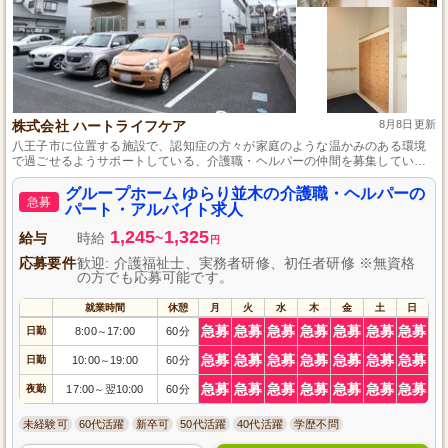
株式会社 ハートライフケア
8月8日更新
八王子市に位置する施設で、認知症の方々が家庭のような温かみのある環境
で過ごせるようサポートしている、介護職・ヘルパーの仲間を募集していま
す。経験の浅い方でも、先輩スタッフがしっかりとサポートするので、安心
してスキルアップできます。資格取得支援制度も完備しており、キャリアア
グループホーム ゆらり並木の介護職・ヘルパーの
急募
ップを目指す方には最適な職場です。
パート・アルバイト求人
1,245
1,325
給与
時給
~
円
応募要件
歓迎: 介護福祉士、実務者研修、初任者研修 ※無資格
の方でも応募可能です。
就業時間
休憩
月
火
水
木
金
土
日
急募
急募
急募
急募
急募
急募
急募
日勤
8:00
17:00
60分
～
急募
急募
急募
急募
急募
急募
急募
日勤
10:00
19:00
60分
～
急募
急募
急募
急募
急募
急募
急募
夜勤
17:00
翌10:00
60分
～
未経験可
60代活躍
新卒可
50代活躍
40代活躍
学歴不問