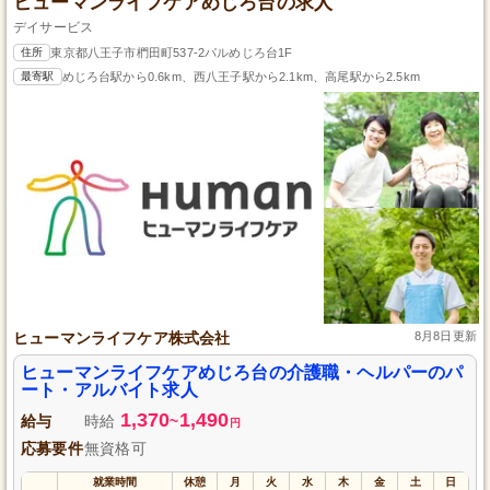
ヒューマンライフケアめじろ台の求人
デイサービス
住所
東京都八王子市椚田町537-2パルめじろ台1F
最寄駅
めじろ台駅から0.6km、西八王子駅から2.1km、高尾駅から2.5km
ヒューマンライフケア株式会社
8月8日更新
ヒューマンライフケアめじろ台の介護職・ヘルパーのパ
ート・アルバイト求人
1,370
1,490
給与
時給
~
円
応募要件
無資格可
就業時間
休憩
月
火
水
木
金
土
日