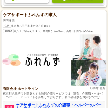
ケアサポートふれんずの求人
訪問介護
住所
東京都八王子市上壱分方町159-5
最寄駅
西八王子駅から3.9km、高尾駅から4.3km、高尾山口駅から5.5km
有限会社 ホットライン
7月28日更新
東京都八王子市を基盤とする訪問介護サービスでは、現在、介護職・ヘルパ
ーのパート・アルバイトを募集しております。初任者研修をお持ちの方は、
未経験からでも活躍でき、地元で愛されるサービスに貢献するチャンスで
す。身体介護や生活援助といった仕事を通し、自分の時間を活かしながら、
ケアサポートふれんずの介護職・ヘルパーのパー
急募
人とのふれあいを大切にしたお仕事をしませんか。