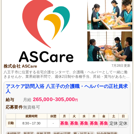
株式会社 ASCare
7月28日更新
八王子市に位置する在宅介護センターで、介護職・ヘルパーとして一緒に働
きませんか。業界経験不問で、週休2日制や各種手当、昇給・賞与があるた
め、長く安心して働くことができます。お客様のご自宅での入浴支援を通じ
て、笑顔と生きがいを提供するやりがいのある仕事です。
アスケア訪問入浴 八王子の介護職・ヘルパーの正社員求
人
265,000
305,000
給与
月給
~
円
応募要件
無資格可
就業時間
休憩
月
火
水
木
金
土
日
募集
募集
募集
募集
募集
定休
定休
日勤
8:30
17:30
-
～
未経験可
新卒可
年齢不問
女性が活躍
寮・社宅あり
社会保険完備