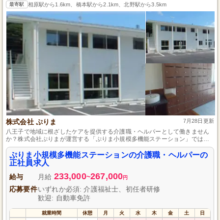
最寄駅
相原駅から1.6km、橋本駅から2.1km、北野駅から3.5km
株式会社 ぷりま
7月28日更新
八王子で地域に根ざしたケアを提供する介護職・ヘルパーとして働きません
か？株式会社ぷりまが運営する「ぷりま小規模多機能ステーション」では、
心温まる日常を支える仲間を募集しています。初任者研修があれば経験不問
で、利用者様の生活の質を向上させるやりがいのある仕事です。地域密着型
ぷりま小規模多機能ステーションの介護職・ヘルパーの
の職場で、安定した正社員としてキャリアを築きながらスキルを磨き、私た
正社員求人
ちと一緒に多くの笑顔を創り出しましょう。
233,000
267,000
給与
月給
~
円
応募要件
いずれか必須: 介護福祉士、初任者研修
歓迎: 自動車免許
就業時間
休憩
月
火
水
木
金
土
日