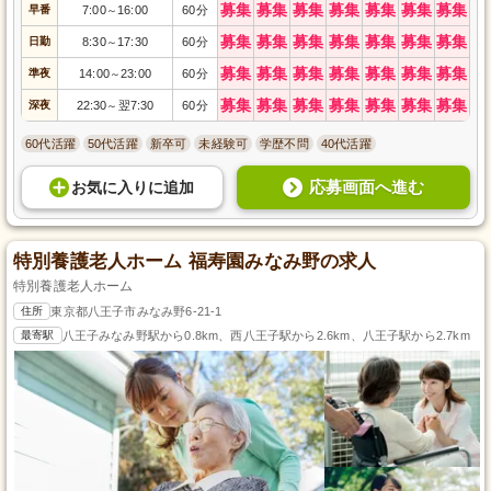
募集
募集
募集
募集
募集
募集
募集
早番
7:00
16:00
60分
～
募集
募集
募集
募集
募集
募集
募集
日勤
8:30
17:30
60分
～
募集
募集
募集
募集
募集
募集
募集
準夜
14:00
23:00
60分
～
募集
募集
募集
募集
募集
募集
募集
深夜
22:30
翌7:30
60分
～
60代活躍
50代活躍
新卒可
未経験可
学歴不問
40代活躍
応募画面へ進む
お気に入り
に
追加
特別養護老人ホーム 福寿園みなみ野の求人
特別養護老人ホーム
住所
東京都八王子市みなみ野6-21-1
最寄駅
八王子みなみ野駅から0.8km、西八王子駅から2.6km、八王子駅から2.7km