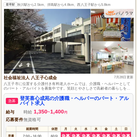
最寄駅
秋川駅から2.5km、拝島駅から4.8km、西八王子駅から5.8km
パノラマ
社会福祉法人 八王子心成会
7月28日更新
八王子市に位置する介護付き有料老人ホームでは、介護職・ヘルパーとして
のパート・アルバイトを募集中です。笑顔とやさしさで高齢者の暮らしを支
える仕事に、ライフスタイルに合わせた勤務時間で挑戦できます。通勤の利
便性も高く、仕事後の時間も有効に使えます。この機会に、ご家庭と両立し
登芙喜心成苑の介護職・ヘルパーのパート・アル
急募
ながらやりがいのある業務に取り組んでみませんか。
バイト求人
1,350
1,400
給与
時給
~
円
応募要件
無資格可
就業時間
休憩
月
火
水
木
金
土
日
急募
急募
急募
急募
急募
急募
急募
早番
7:00
16:00
60分
～