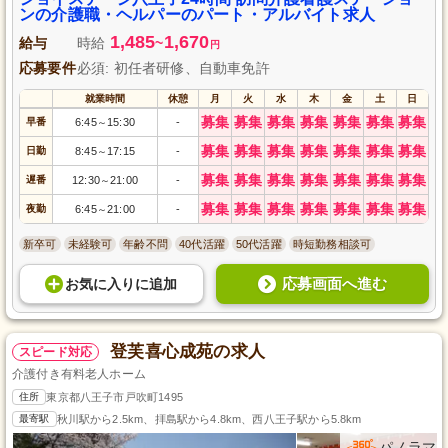
ンの介護職・ヘルパーのパート・アルバイト求人
1,485
1,670
給与
時給
~
円
応募要件
必須: 初任者研修、自動車免許
就業時間
休憩
月
火
水
木
金
土
日
募集
募集
募集
募集
募集
募集
募集
早番
6:45
15:30
-
～
募集
募集
募集
募集
募集
募集
募集
日勤
8:45
17:15
-
～
募集
募集
募集
募集
募集
募集
募集
遅番
12:30
21:00
-
～
募集
募集
募集
募集
募集
募集
募集
夜勤
6:45
21:00
-
～
新卒可
未経験可
年齢不問
40代活躍
50代活躍
時短勤務相談可
応募画面へ進む
お気に入り
に
追加
登芙喜心成苑の求人
スピード対応
介護付き有料老人ホーム
住所
東京都八王子市戸吹町1495
最寄駅
秋川駅から2.5km、拝島駅から4.8km、西八王子駅から5.8km
パノラマ