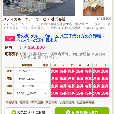
メディカル・ケア・サービス 株式会社
8月8日更新
メディカル・ケア・サービス 株式会社が運営する「愛の家 グループホーム 八
王子弐分方」では、正社員として活躍いただける介護職・ヘルパーを募集し
ています。勤務地は東京都八王子市で、地域に根ざした介護サービスを提供
しています。経験や資格は問いませんので、初めての方も安心してご応募く
愛の家 グループホーム 八王子弐分方の介護職・
急募
ださい。共に温かな介護を実践し、利用者様の生活を支えていきませんか？
ヘルパーの正社員求人
256,000
給与
月給
円
応募要件
歓迎: 介護福祉士、実務者研修、初任者研修 ※無資格
の方でも応募可能です。
就業時間
休憩
月
火
水
木
金
土
日
急募
急募
急募
急募
急募
急募
急募
早番
7:15
16:15
-
～
急募
急募
急募
急募
急募
急募
急募
日勤
9:00
18:00
-
～
急募
急募
急募
急募
急募
急募
急募
日勤
10:00
19:00
-
～
急募
急募
急募
急募
急募
急募
急募
夜勤
16:00
翌10:00
-
～
未経験可
新卒可
50代活躍
学歴不問
女性が活躍
社会保険完備
応募画面へ進む
お気に入り
に
追加