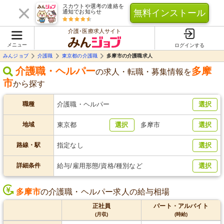
スカウトや選考の連絡を
無料インストール
通知でお知らせ
介護･医療求人サイト
メニュー
ログインする
みんジョブ
介護職
東京都の介護職
多摩市の介護職求人
介護職・ヘルパー
多摩
の求人・転職・募集情報を
市
から探す
職種
介護職・ヘルパー
選択
地域
東京都
選択
多摩市
選択
路線・駅
指定なし
選択
詳細条件
給与/雇用形態/資格/種別など
選択
多摩市
の介護職・ヘルパー求人の給与相場
正社員
パート・アルバイト
(月収)
(時給)