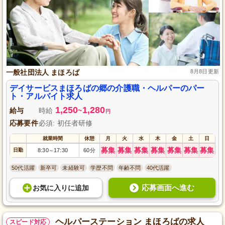
一般社団法人 まほろば
8月8日更新
デイサービスまほろばの郷の介護職・ヘルパーのパー
ト・アルバイト求人
1,250
1,280
給与
時給
~
円
応募要件
必須: 初任者研修
就業時間
休憩
月
火
水
木
金
土
日
募集
募集
募集
募集
募集
募集
募集
日勤
8:30
17:30
60分
～
50代活躍
新卒可
未経験可
学歴不問
年齢不問
40代活躍
応募画面へ進む
お気に入り
に
追加
ヘルパーステーション まほろばの求人
スピード対応