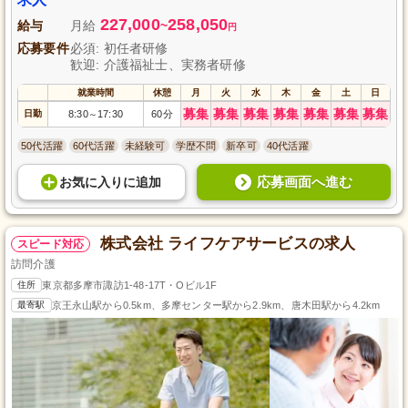
227,000
258,050
給与
月給
~
円
応募要件
必須: 初任者研修
歓迎: 介護福祉士、実務者研修
就業時間
休憩
月
火
水
木
金
土
日
募集
募集
募集
募集
募集
募集
募集
日勤
8:30
17:30
60分
～
50代活躍
60代活躍
未経験可
学歴不問
新卒可
40代活躍
応募画面へ進む
お気に入り
に
追加
株式会社 ライフケアサービスの求人
スピード対応
訪問介護
住所
東京都多摩市諏訪1-48-17T・Oビル1F
最寄駅
京王永山駅から0.5km、多摩センター駅から2.9km、唐木田駅から4.2km