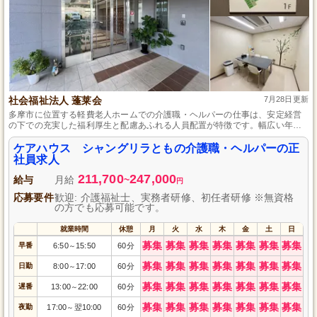
社会福祉法人 蓬莱会
7月28日更新
多摩市に位置する軽費老人ホームでの介護職・ヘルパーの仕事は、安定経営
の下での充実した福利厚生と配慮あふれる人員配置が特徴です。幅広い年齢
層のスタッフが活躍しており、風通しの良い職場で育児休暇取得実績も多
く、働きやすい環境が整っています。
ケアハウス シャングリラともの介護職・ヘルパーの正
社員求人
211,700
247,000
給与
月給
~
円
応募要件
歓迎: 介護福祉士、実務者研修、初任者研修 ※無資格
の方でも応募可能です。
就業時間
休憩
月
火
水
木
金
土
日
募集
募集
募集
募集
募集
募集
募集
早番
6:50
15:50
60分
～
募集
募集
募集
募集
募集
募集
募集
日勤
8:00
17:00
60分
～
募集
募集
募集
募集
募集
募集
募集
遅番
13:00
22:00
60分
～
募集
募集
募集
募集
募集
募集
募集
夜勤
17:00
翌10:00
60分
～