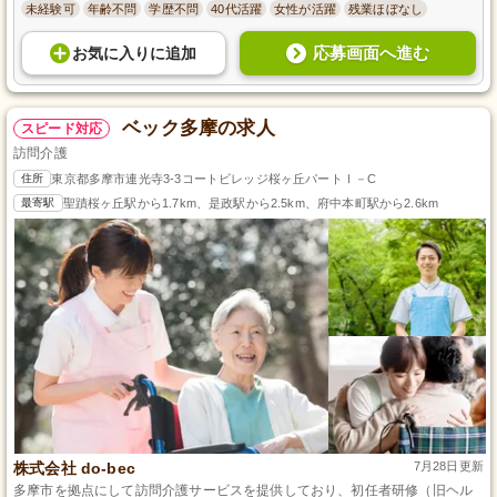
未経験可
年齢不問
学歴不問
40代活躍
女性が活躍
残業ほぼなし
応募画面へ進む
お気に入り
に
追加
ベック多摩の求人
スピード対応
訪問介護
住所
東京都多摩市連光寺3-3コートビレッジ桜ヶ丘パートⅠ－C
最寄駅
聖蹟桜ヶ丘駅から1.7km、是政駅から2.5km、府中本町駅から2.6km
株式会社 do-bec
7月28日更新
多摩市を拠点にして訪問介護サービスを提供しており、初任者研修（旧ヘル