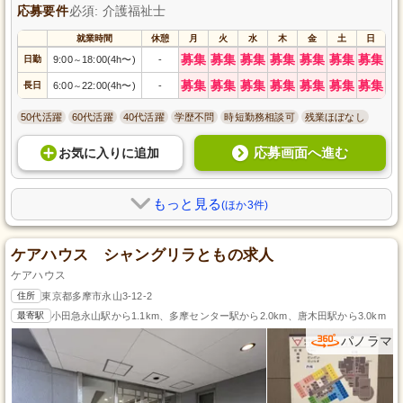
応募要件
必須: 介護福祉士
就業時間
休憩
月
火
水
木
金
土
日
募集
募集
募集
募集
募集
募集
募集
日勤
9:00
18:00(4h〜)
-
～
募集
募集
募集
募集
募集
募集
募集
長日
6:00
22:00(4h〜)
-
～
50代活躍
60代活躍
40代活躍
学歴不問
時短勤務相談可
残業ほぼなし
応募画面へ進む
お気に入り
に
追加
もっと見る
(ほか3件)
ケアハウス シャングリラともの求人
ケアハウス
住所
東京都多摩市永山3-12-2
最寄駅
小田急永山駅から1.1km、多摩センター駅から2.0km、唐木田駅から3.0km
パノラマ