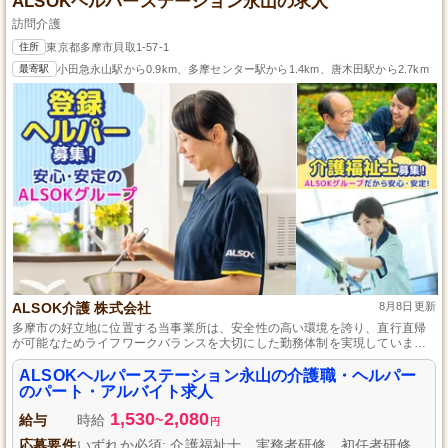
ALSOKヘルパーステーション永山の求人
訪問介護
住所
東京都多摩市貝取1-57-1
最寄駅
小田急永山駅から0.9km、多摩センター駅から1.4km、唐木田駅から2.7km
ALSOK介護 株式会社
8月8日更新
多摩市の好立地に位置する当事業所は、安全性の高い環境を誇り、直行直帰
が可能なためライフワークバランスを大切にした勤務体制を実現していま
す。介護職・ヘルパーの皆さんが利用者さまの暮らしを支える重要な役割を
担い、快適な毎日を提供することができます。初任者研修を有する方であれ
ALSOKヘルパーステーション永山の介護職・ヘルパー
ば、経験が浅い方やこの仕事が初めての方も歓迎し、先輩スタッフがしっか
のパート・アルバイト求人
りとサポートしますので、安心してスタートできます。
1,530
2,080
給与
時給
~
円
応募要件
いずれか必須: 介護福祉士、実務者研修、初任者研修