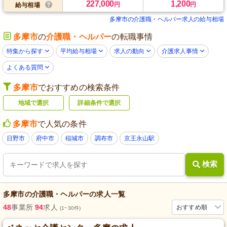
227,000
1,200
円
円
給与相場
多摩市の介護職・ヘルパー求人の給与相場
多摩市
の
介護職・ヘルパー
の転職事情
特集から探す
平均給与相場
求人の動向
介護求人事情
よくある質問
多摩市
でおすすめの検索条件
地域で選択
詳細条件で選択
多摩市
で人気の条件
日野市
府中市
稲城市
調布市
京王永山駅
検索
多摩市
の
介護職・ヘルパー
の求人一覧
48
事業所
94
求人
おすすめ順
(1~30件)