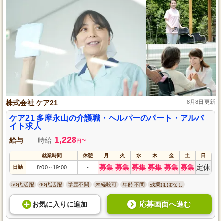
株式会社 ケア21
8月8日更新
ケア21 多摩永山の介護職・ヘルパーのパート・アルバ
イト求人
1,228
給与
時給
~
円
就業時間
休憩
月
火
水
木
金
土
日
募集
募集
募集
募集
募集
募集
定休
日勤
8:00
19:00
-
～
50代活躍
40代活躍
学歴不問
未経験可
年齢不問
残業ほぼなし
応募画面へ進む
お気に入り
に
追加