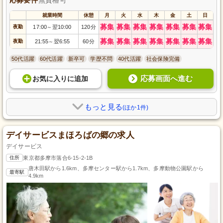
就業時間
休憩
月
火
水
木
金
土
日
募集
募集
募集
募集
募集
募集
募集
夜勤
17:00
翌10:00
120分
～
募集
募集
募集
募集
募集
募集
募集
夜勤
21:55
翌6:55
60分
～
50代活躍
60代活躍
新卒可
学歴不問
40代活躍
社会保険完備
応募画面へ進む
お気に入り
に
追加
もっと見る
(ほか1件)
デイサービスまほろばの郷の求人
デイサービス
住所
東京都多摩市落合6-15-2-1B
唐木田駅から1.6km、多摩センター駅から1.7km、多摩動物公園駅から
最寄駅
4.9km