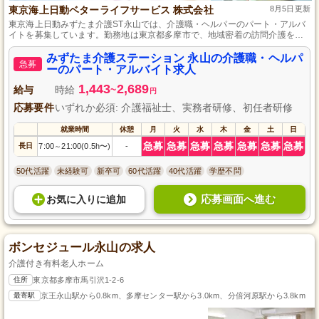
東京海上日動ベターライフサービス 株式会社
8月5日更新
東京海上日動みずたま介護ST永山では、介護職・ヘルパーのパート・アルバ
イトを募集しています。勤務地は東京都多摩市で、地域密着の訪問介護を提
供。資格や経験は不問で、未経験者も大歓迎です。丁寧な研修制度が整って
おり、安心して働けます。働きやすい環境で、一緒に温かな介護を届けませ
みずたま介護ステーション 永山の介護職・ヘルパ
急募
んか？ご応募お待ちしています！
ーのパート・アルバイト求人
1,443
2,689
給与
時給
~
円
応募要件
いずれか必須: 介護福祉士、実務者研修、初任者研修
就業時間
休憩
月
火
水
木
金
土
日
急募
急募
急募
急募
急募
急募
急募
長日
7:00
21:00(0.5h〜)
-
～
50代活躍
未経験可
新卒可
60代活躍
40代活躍
学歴不問
応募画面へ進む
お気に入り
に
追加
ボンセジュール永山の求人
介護付き有料老人ホーム
住所
東京都多摩市馬引沢1-2-6
最寄駅
京王永山駅から0.8km、多摩センター駅から3.0km、分倍河原駅から3.8km