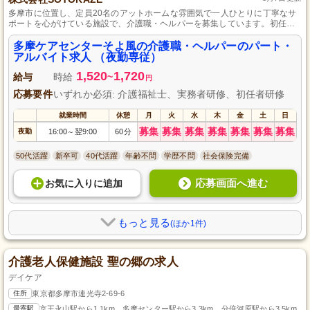
多摩市に位置し、定員20名のアットホームな雰囲気で一人ひとりに丁寧なサ
ポートを心がけている施設で、介護職・ヘルパーを募集しています。初任者
研修（旧ヘルパー2級）をお持ちであれば、介護業務未経験の方でも研修制度
を通じて安心してスタートでき、勤務日数と就業時間は相談可能ですので、
多摩ケアセンターそよ風の介護職・ヘルパーのパート・
プライベートを大切にしながら働ける環境です。
アルバイト求人 （夜勤専従）
1,520
1,720
給与
時給
~
円
応募要件
いずれか必須: 介護福祉士、実務者研修、初任者研修
就業時間
休憩
月
火
水
木
金
土
日
募集
募集
募集
募集
募集
募集
募集
夜勤
16:00
翌9:00
60分
～
50代活躍
新卒可
40代活躍
年齢不問
学歴不問
社会保険完備
応募画面へ進む
お気に入り
に
追加
もっと見る
(ほか1件)
介護老人保健施設 聖の郷の求人
デイケア
住所
東京都多摩市連光寺2-69-6
最寄駅
京王永山駅から1.1km、多摩センター駅から3.3km、分倍河原駅から3.5km