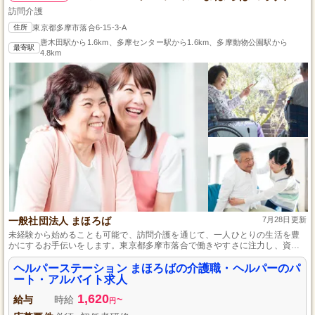
訪問介護
住所
東京都多摩市落合6-15-3-A
唐木田駅から1.6km、多摩センター駅から1.6km、多摩動物公園駅から
最寄駅
4.8km
一般社団法人 まほろば
7月28日更新
未経験から始めることも可能で、訪問介護を通じて、一人ひとりの生活を豊
かにするお手伝いをします。東京都多摩市落合で働きやすさに注力し、資格
を活かしながら地域社会への貢献も目指せる環境です。
ヘルパーステーション まほろばの介護職・ヘルパーのパ
ート・アルバイト求人
1,620
給与
時給
~
円