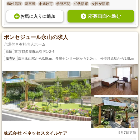
50代活躍
新卒可
未経験可
学歴不問
40代活躍
女性が活躍
応募画面へ進む
お気に入り
に
追加
ボンセジュール永山の求人
介護付き有料老人ホーム
住所
東京都多摩市馬引沢1-2-6
最寄駅
京王永山駅から0.8km、多摩センター駅から3.0km、分倍河原駅から3.8km
株式会社 ベネッセスタイルケア
8月7日更新