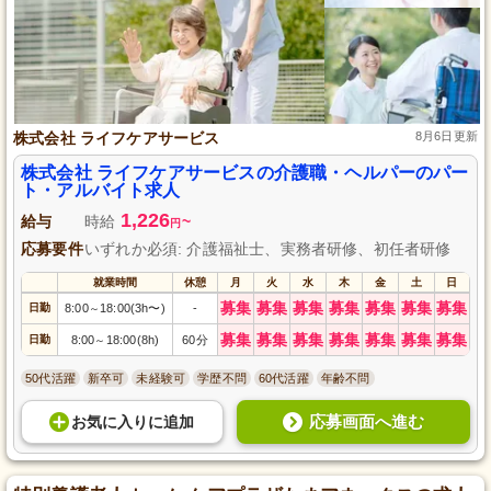
株式会社 ライフケアサービス
8月6日更新
株式会社 ライフケアサービスの介護職・ヘルパーのパー
ト・アルバイト求人
1,226
給与
時給
~
円
応募要件
いずれか必須: 介護福祉士、実務者研修、初任者研修
就業時間
休憩
月
火
水
木
金
土
日
募集
募集
募集
募集
募集
募集
募集
日勤
8:00
18:00(3h〜)
-
～
募集
募集
募集
募集
募集
募集
募集
日勤
8:00
18:00(8h)
60分
～
50代活躍
新卒可
未経験可
学歴不問
60代活躍
年齢不問
応募画面へ進む
お気に入り
に
追加