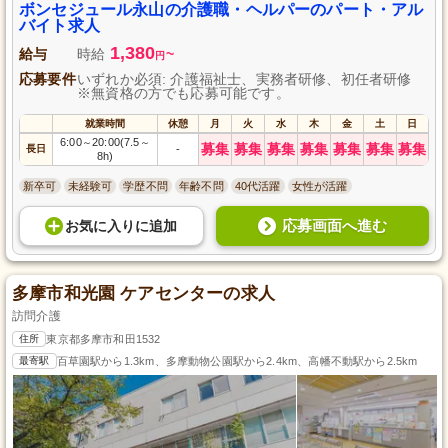
ボンセジュール永山の介護職・ヘルパーのパート・アル
バイト求人
1,380
給与
時給
~
円
応募要件
いずれか必須: 介護福祉士、実務者研修、初任者研修
※無資格の方でも応募可能です。
就業時間
休憩
月
火
水
木
金
土
日
6:00
20:00(7.5
～
～
募集
募集
募集
募集
募集
募集
募集
長日
-
8h)
新卒可
未経験可
学歴不問
年齢不問
40代活躍
女性が活躍
応募画面へ進む
お気に入り
に
追加
多摩市和光園 ケアセンターの求人
訪問介護
住所
東京都多摩市和田1532
最寄駅
百草園駅から1.3km、多摩動物公園駅から2.4km、高幡不動駅から2.5km