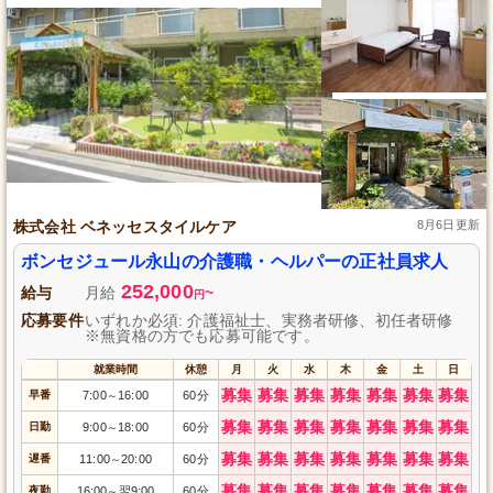
株式会社 ベネッセスタイルケア
8月6日更新
ボンセジュール永山の介護職・ヘルパーの正社員求人
252,000
給与
月給
~
円
応募要件
いずれか必須: 介護福祉士、実務者研修、初任者研修
※無資格の方でも応募可能です。
就業時間
休憩
月
火
水
木
金
土
日
募集
募集
募集
募集
募集
募集
募集
早番
7:00
16:00
60分
～
募集
募集
募集
募集
募集
募集
募集
日勤
9:00
18:00
60分
～
募集
募集
募集
募集
募集
募集
募集
遅番
11:00
20:00
60分
～
募集
募集
募集
募集
募集
募集
募集
夜勤
16:00
翌9:00
60分
～