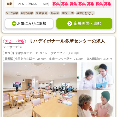
募集
募集
募集
募集
募集
募集
募集
夜勤
21:55
翌6:55
60分
～
50代活躍
40代活躍
未経験可
新卒可
学歴不問
残業ほぼなし
応募画面へ進む
お気に入り
に
追加
リハデイボナール多摩センターの求人
スピード対応
デイサービス
住所
東京都多摩市乞田1159-1レーヴマニフィック永山1F
最寄駅
小田急永山駅から0.7km、多摩センター駅から1.9km、唐木田駅から3.2km