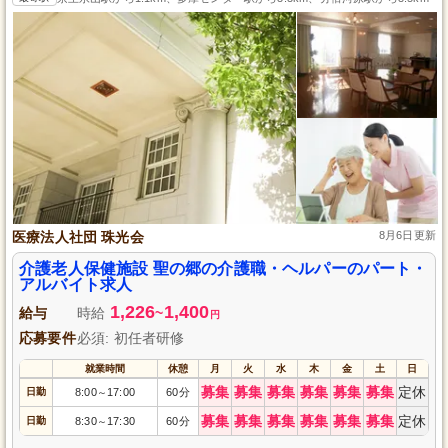
医療法人社団 珠光会
8月6日更新
介護老人保健施設 聖の郷の介護職・ヘルパーのパート・
アルバイト求人
1,226
1,400
給与
時給
~
円
応募要件
必須: 初任者研修
就業時間
休憩
月
火
水
木
金
土
日
募集
募集
募集
募集
募集
募集
定休
日勤
8:00
17:00
60分
～
募集
募集
募集
募集
募集
募集
定休
日勤
8:30
17:30
60分
～