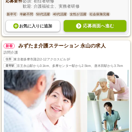
応募要件
必須: 初任者研修
歓迎: 介護福祉士、実務者研修
新卒可
年齢不問
50代活躍
40代活躍
女性が活躍
社会保険完備
応募画面へ進む
お気に入り
に
追加
みずたま介護ステーション 永山の求人
新着
訪問介護
住所
東京都多摩市諏訪2-12アクロスビル1F
最寄駅
京王永山駅から0.1km、多摩センター駅から2.5km、唐木田駅から3.7km