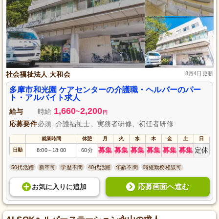
社会福祉法人 大和会
8月4日更新
多摩市和光園 ケアセンターの介護職・ヘルパーのパー
ト・アルバイト求人
1,660
2,200
給与
時給
~
円
応募要件
必須: 介護福祉士、実務者研修、初任者研修
就業時間
休憩
月
火
水
木
金
土
日
募集
募集
募集
募集
募集
募集
定休
日勤
8:00
18:00
60分
～
50代活躍
新卒可
学歴不問
40代活躍
年齢不問
時短勤務相談可
応募画面へ進む
お気に入り
に
追加