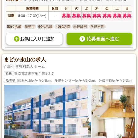
就業時間
休憩
月
火
水
木
金
土
日
募集
募集
募集
募集
募集
募集
募集
日勤
8:30
17:30(1h〜)
-
～
50代活躍
新卒可
60代活躍
40代活躍
未経験可
学歴不問
応募画面へ進む
お気に入り
に
追加
まどか永山の求人
介護付き有料老人ホーム
住所
東京都多摩市馬引沢1-2-7
最寄駅
京王永山駅から0.9km、多摩センター駅から3.0km、分倍河原駅から3.8km