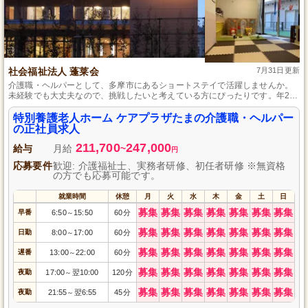
社会福祉法人 蓬莱会
7月31日更新
介護職・ヘルパーとして、多摩市にあるショートステイで活躍しませんか。
未経験でも大丈夫なので、挑戦したいと考えている方にぴったりです。年2回
の賞与支給や昇給制度があり、社会保険完備で安心して長くお仕事を続けら
れます。マイカー通勤もでき、駐車場をご用意していますので、通勤も快適
特別養護老人ホーム ケアプラザたまの介護職・ヘルパー
です。
の正社員求人
211,700
247,000
給与
月給
~
円
応募要件
歓迎: 介護福祉士、実務者研修、初任者研修 ※無資格
の方でも応募可能です。
就業時間
休憩
月
火
水
木
金
土
日
募集
募集
募集
募集
募集
募集
募集
早番
6:50
15:50
60分
～
募集
募集
募集
募集
募集
募集
募集
日勤
8:00
17:00
60分
～
募集
募集
募集
募集
募集
募集
募集
遅番
13:00
22:00
60分
～
募集
募集
募集
募集
募集
募集
募集
夜勤
17:00
翌10:00
120分
～
募集
募集
募集
募集
募集
募集
募集
夜勤
21:55
翌6:55
45分
～