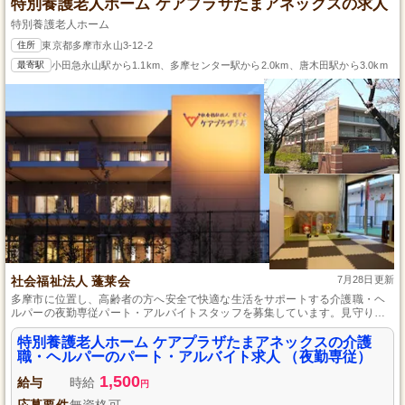
特別養護老人ホーム ケアプラザたまアネックスの求人
特別養護老人ホーム
住所
東京都多摩市永山3-12-2
最寄駅
小田急永山駅から1.1km、多摩センター駅から2.0km、唐木田駅から3.0km
社会福祉法人 蓬莱会
7月28日更新
多摩市に位置し、高齢者の方へ安全で快適な生活をサポートする介護職・ヘ
ルパーの夜勤専従パート・アルバイトスタッフを募集しています。見守りシ
ステム「眠りスキャン」の導入で、体調の変化に迅速に対応が可能です。未
経験者も指導体制が整っており、パソコン操作が得意な方は優遇。勤務日数
特別養護老人ホーム ケアプラザたまアネックスの介護
の相談可で、自分のライフスタイルに合わせて働けます。
職・ヘルパーのパート・アルバイト求人 （夜勤専従）
1,500
給与
時給
円
応募要件
無資格可