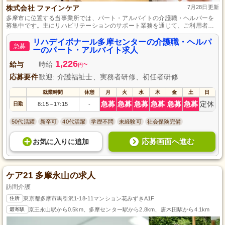
株式会社 ファインケア
7月28日更新
多摩市に位置する当事業所では、パート・アルバイトの介護職・ヘルパーを
募集中です。主にリハビリテーションのサポート業務を通じて、ご利用者様
の自立支援に貢献していただきます。3時間の短い時間での勤務でありなが
ら、移動介助や機能訓練サポート、送迎業務等を経験でき、食事や入浴の介
リハデイボナール多摩センターの介護職・ヘルパ
急募
助はありません。自動車免許があれば未経験から始められ、昇給制度もあり
ーのパート・アルバイト求人
ますので、キャリアアップを目指せます。
1,226
給与
時給
~
円
応募要件
歓迎: 介護福祉士、実務者研修、初任者研修
就業時間
休憩
月
火
水
木
金
土
日
急募
急募
急募
急募
急募
急募
定休
日勤
8:15
17:15
-
～
50代活躍
新卒可
40代活躍
学歴不問
未経験可
社会保険完備
応募画面へ進む
お気に入り
に
追加
ケア21 多摩永山の求人
訪問介護
住所
東京都多摩市馬引沢1-18-11マンション花みずきA1F
最寄駅
京王永山駅から0.5km、多摩センター駅から2.8km、唐木田駅から4.1km