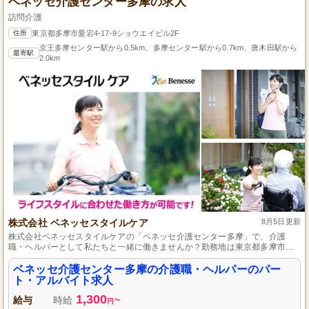
ベネッセ介護センター多摩の求人
訪問介護
住所
東京都多摩市愛宕4-17-9ショウエイビル2F
京王多摩センター駅から0.5km、多摩センター駅から0.7km、唐木田駅から
最寄駅
2.0km
株式会社 ベネッセスタイルケア
8月5日更新
株式会社ベネッセスタイルケアの「ベネッセ介護センター多摩」で、介護
職・ヘルパーとして私たちと一緒に働きませんか？勤務地は東京都多摩市、
あなたの経験を活かせる働きやすい環境が整っています。パート・アルバイ
トとして、柔軟な勤務形態でライフスタイルに合わせた働き方が可能です。
ベネッセ介護センター多摩の介護職・ヘルパーのパー
あなたのご応募をお待ちしております！
ト・アルバイト求人
1,300
給与
時給
~
円