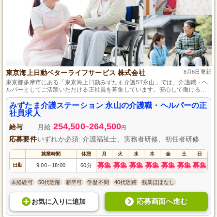
東京海上日動ベターライフサービス 株式会社
8月6日更新
東京都多摩市にある「東京海上日動みずたま介護ST永山」では、介護職・ヘ
ルパーとしてご活躍いただける正社員を募集しています。安心して働ける環
境で、あなたの経験やスキルを存分に発揮してください。未経験から始めら
れるので、これから介護の現場で頑張りたい方も大歓迎です。あなたのご応
みずたま介護ステーション 永山の介護職・ヘルパーの正
募、お待ちしております。
社員求人
254,500
264,500
給与
月給
~
円
応募要件
いずれか必須: 介護福祉士、実務者研修、初任者研修
就業時間
休憩
月
火
水
木
金
土
日
募集
募集
募集
募集
募集
募集
募集
日勤
9:00
18:00
60分
～
未経験可
50代活躍
新卒可
学歴不問
40代活躍
残業ほぼなし
応募画面へ進む
お気に入り
に
追加