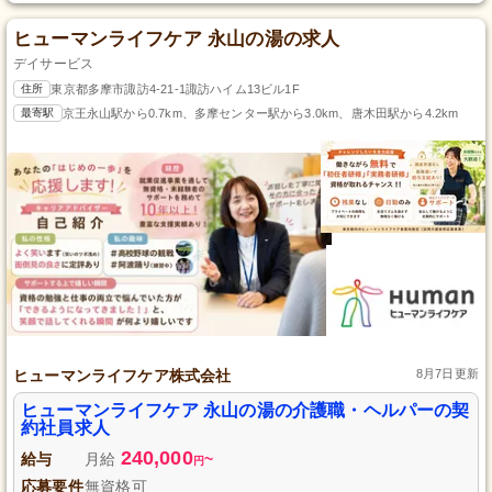
ヒューマンライフケア 永山の湯の求人
デイサービス
住所
東京都多摩市諏訪4-21-1諏訪ハイム13ビル1F
最寄駅
京王永山駅から0.7km、多摩センター駅から3.0km、唐木田駅から4.2km
ヒューマンライフケア株式会社
8月7日更新
ヒューマンライフケア 永山の湯の介護職・ヘルパーの契
約社員求人
240,000
給与
月給
~
円
応募要件
無資格可