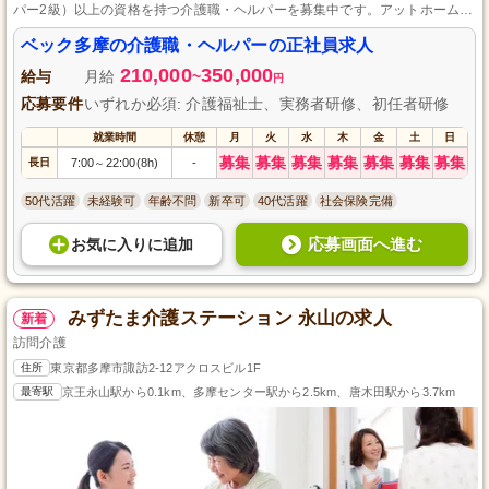
パー2級）以上の資格を持つ介護職・ヘルパーを募集中です。アットホームな
職場で、未経験でも人の役に立ちたい思いを持つ方に最適です。直行直帰OK
で、柔軟な働き方も魅力的。一緒に働きやすい職場をつくりましょう。
ベック多摩の介護職・ヘルパーの正社員求人
210,000
350,000
給与
月給
~
円
応募要件
いずれか必須: 介護福祉士、実務者研修、初任者研修
就業時間
休憩
月
火
水
木
金
土
日
募集
募集
募集
募集
募集
募集
募集
長日
7:00
22:00(8h)
-
～
50代活躍
未経験可
年齢不問
新卒可
40代活躍
社会保険完備
応募画面へ進む
お気に入り
に
追加
みずたま介護ステーション 永山の求人
新着
訪問介護
住所
東京都多摩市諏訪2-12アクロスビル1F
最寄駅
京王永山駅から0.1km、多摩センター駅から2.5km、唐木田駅から3.7km