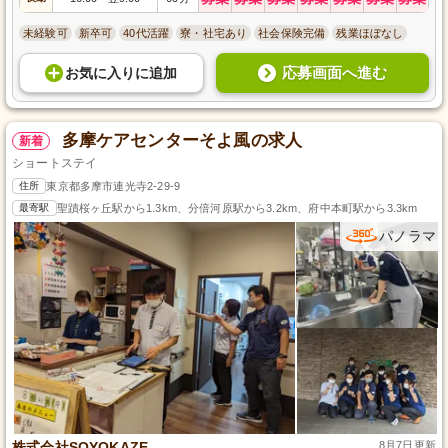
未経験可
新卒可
40代活躍
寮・社宅あり
社会保険完備
残業ほぼなし
応募画面へ進む
お気に入り
に
追加
多摩ケアセンターそよ風の求人
新着
ショートステイ
住所
東京都多摩市連光寺2-29-9
最寄駅
聖蹟桜ヶ丘駅から1.3km、分倍河原駅から3.2km、府中本町駅から3.3km
パノラマ
株式会社SOYOKAZE
8月7日更新