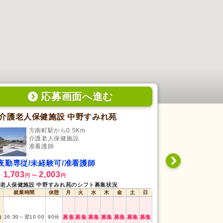
応募画面
へ
進む
介護老人保健施設 中野すみれ苑
グランフォ
方南町駅から0.5Km
鷺ノ
介護老人保健施設
介
准看護師
准
夜勤専従/未経験可/准看護師
日勤専従/未
1,703
2,003
1,900
給
時給
円
〜
円
円
〜
老人保健施設 中野すみれ苑のシフト募集状況
グランフォレスト鷺
就業時間
休憩
月
火
水
木
金
土
日
就業時間
勤
16:30
～
翌10:00
90
分
募集
募集
募集
募集
募集
募集
募集
日勤
9:00
～
18:00