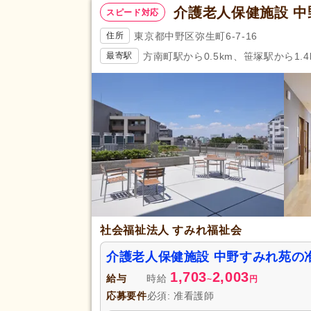
介護老人保健施設 
スピード対応
東京都中野区弥生町6-7-16
住所
方南町駅から0.5km、笹塚駅から1.4
最寄駅
社会福祉法人 すみれ福祉会
介護老人保健施設 中野すみれ苑の
1,703
2,003
給与
時給
~
円
応募要件
必須: 准看護師