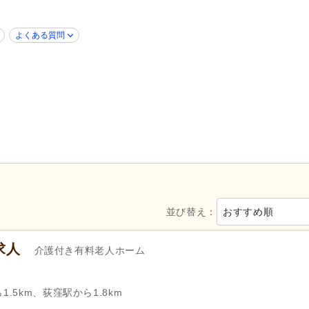
新規オープン
(1)
ブランク可
(110)
よくある質問
年齢不問
(88)
新卒可
(106)
40代活躍
(110)
50代活躍
(109)
髪型・髪色自由
(1)
ネイル可
(8)
ハローワーク求人を除く
(17)
掲載3日以内
(2)
掲載14日以内
(4)
掲載30日以内
(35)
スピード対応
(10)
急募
(1)
シフト制
(33)
日勤のみ可
(96)
午前のみ可
(16)
午後のみ可
(16)
並び替え：
おすすめ順
週1日から可
(6)
週2日から可
(1)
シフト相談可
(110)
即日勤務可
(17)
求人
介護付き有料老人ホーム
自動車免許
(3)
.5km、荻窪駅から1.8km
週休2日
(11)
4週8休
(6)