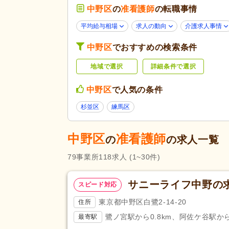
障がい者支援
(3)
中野区
の
准看護師
の転職事情
未経験可
(57)
平均給与相場
求人の動向
介護求人事情
学歴不問
(106)
中野区
でおすすめの検索条件
子育てママパパ活躍
(110)
応募条件・こ
地域で選択
詳細条件で選択
60代活躍
(17)
だわり
Web面接可
(14)
中野区
で人気の条件
掲載7日以内
(2)
杉並区
練馬区
女性が活躍
(109)
残業ほぼなし
(114)
中野区
准看護師
の
の求人一覧
夜勤のみ可
(3)
勤務形態
79
事業所
118
求人
(1~30件)
時短勤務相談可
(13)
週3日から可
(8)
サニーライフ中野の
スピード対応
応募資格
准看護師
(118)
東京都中野区白鷺2-14-20
住所
鷺ノ宮駅から0.8km、阿佐ケ谷駅から1
最寄駅
完全週休2日
(17)