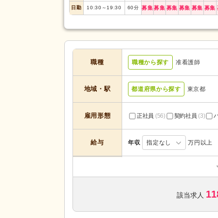
日勤
10:30
～
19:30
60
分
募集
募集
募集
募集
募集
募集
職種
職種から探す
准看護師
地域・駅
都道府県から探す
東京都
雇用形態
正社員
(56)
契約社員
(3)
給与
年収
指定なし
万円以上
訪問介護
(1)
デイサービス
(7)
サービスの種
11
介護付き有料老人ホーム
(13)
該当求人
類
介護老人保健施設
(5)