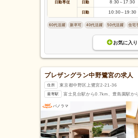
8:30
17:30
日勤専従
日勤
～
10:30
19:30
日勤
～
60代活躍
新卒可
40代活躍
50代活躍
住宅
お気に入り
プレザングラン中野鷺宮の求人
東京都中野区上鷺宮2-21-36
住所
富士見台駅から0.7km、豊島園駅から1
最寄駅
パノラマ