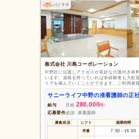
土日休み
(2)
パノラマ
休日・休暇
年間休日110日以上
(8)
育休あり
(117)
夏季休暇
(8)
賞与あり
(68)
企業年金
(1)
退職金あり
(33)
株式会社 川島コーポレーション
資格取得支援あり
(13)
中野区に位置しアクセスが良好な介護付き有
給与・手当
います。資格を持っていれば未経験者も大歓
福利厚生
処遇改善手当
(21)
リアを積んでいくことができます。ご利用者
託児施設あり
(6)
サニーライフ中野の准看護師の正
扶養手当
(19)
280,000
給与
月給
円
~
副業可
(24)
応募要件
必須: 准看護師
駅近
(66)
アクセス
募集状況
シフト
就業時間
バイク通勤可
(3)
7:30
16:30
早番
～