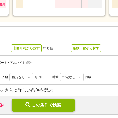
募集
市区町村から探す
中野区
路線・駅から探す
パート・アルバイト
(59)
月給
指定なし
万円以上
時給
指定なし
円以上
訪問入浴
(2)
訪問看護
(23)
さらに詳しい条件を選ぶ
デイケア
(3)
ショートステイ
(4)
8
ケアハウス
この条件で検索
(1)
特別養護老人ホーム
(9)
件
病院
(2)
診療所・クリニック
(41)