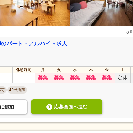
8
師のパート・アルバイト求人
休憩時間
月
火
水
木
金
土
-
募集
募集
募集
募集
募集
定休
卒可
40代活躍
応募画面へ進む
に
追加