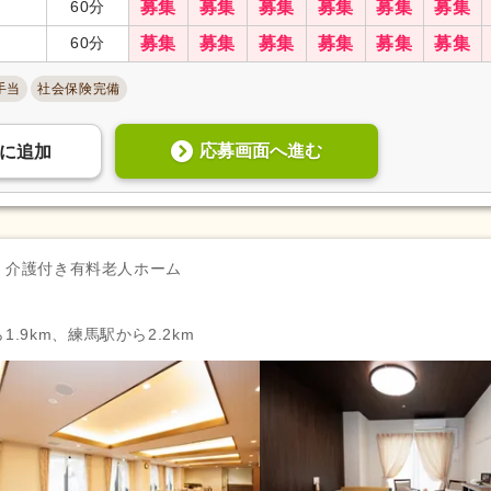
60分
募集
募集
募集
募集
募集
募集
60分
募集
募集
募集
募集
募集
募集
手当
社会保険完備
応募画面へ進む
に
追加
介護付き有料老人ホーム
.9km、練馬駅から2.2km