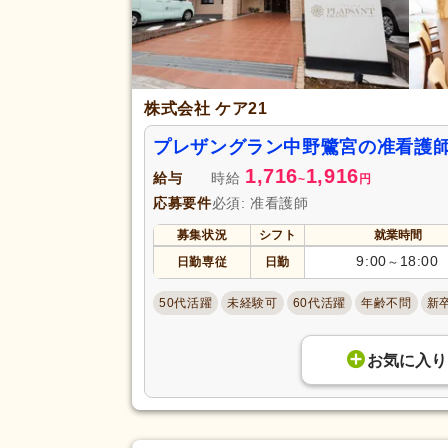
株式会社 ケア21
プレザングラン中野鷺宮の准看護
1,716
1,916
給与
時給
~
円
応募要件
必須: 准看護師
募集状況
シフト
就業時間
9:00
18:00
日勤専従
日勤
～
50代活躍
未経験可
60代活躍
年齢不問
新
お気に入り