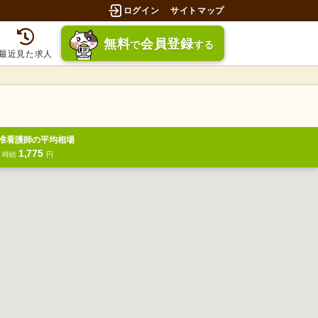
ログイン
サイトマップ
無料
会員登録
で
する
最近見た求人
准看護師の平均相場
1,775
円
時給
円