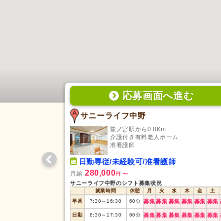
応募画面
へ
進む
サニーライフ中野
鷺ノ宮駅から0.8Km
介護付き有料老人ホーム
准看護師
日勤専従/未経験可/准看護師
280,000
月給
円
〜
サニーライフ中野のシフト募集状況
就業時間
休憩
月
火
水
木
金
土
早番
7:30
～
16:30
60
分
募集
募集
募集
募集
募集
募集
日勤
8:30
～
17:30
60
分
募集
募集
募集
募集
募集
募集