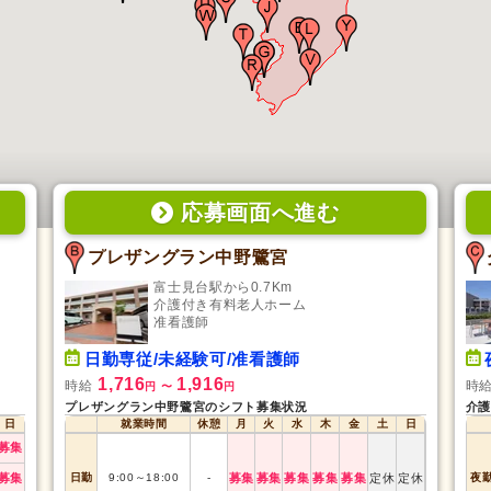
応募画面
へ
進む
プレザングラン中野鷺宮
富士見台駅から0.7Km
介護付き有料老人ホーム
准看護師
日勤専従/未経験可/准看護師
1,716
1,916
時給
時
円
〜
円
プレザングラン中野鷺宮のシフト募集状況
介護
日
就業時間
休憩
月
火
水
木
金
土
日
募集
募集
日勤
9:00
～
18:00
-
募集
募集
募集
募集
募集
定休
定休
夜