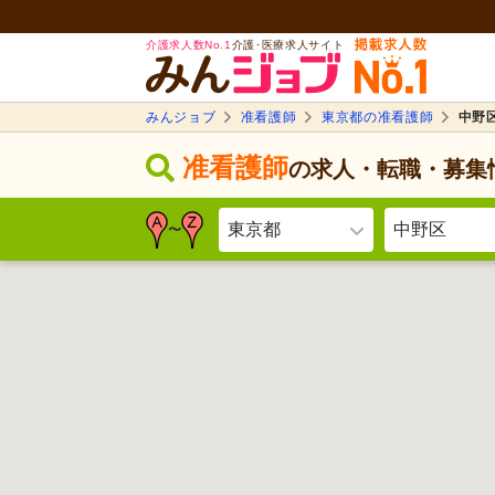
介護求人数No.1
介護･医療求人サイト
みんジョブ
准看護師
東京都の准看護師
中野
准看護師
の求人・転職・募集
東京都
中野区
〜