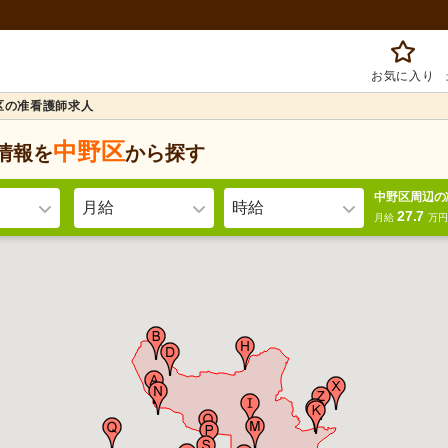
お気に入り
区の准看護師求人
中野区
情報を
から探す
中野区周辺の
月給
時給
27.7
月給
万