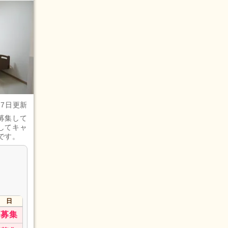
月7日更新
募集して
してキャ
です。
日
募集