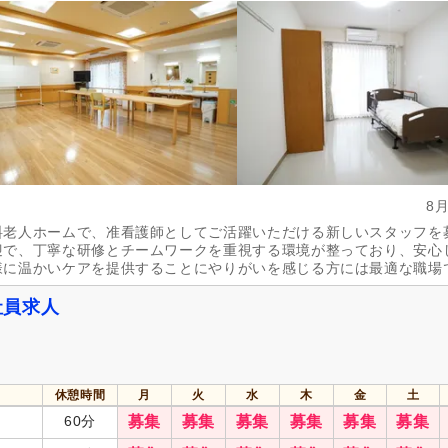
土日祝休み
(8)
日曜休み
(2)
年間休日120日以上
(3)
産休あり
(110)
介護休業
(30)
看護休暇
(19)
冬季休暇
(4)
年末年始休暇
(7)
社会保険完備
(116)
研修制度あり
(109)
昇給あり
(113)
復職支援あり
(8)
日・祝給与アップ
(4)
住宅手当
(23)
8
通勤手当
(72)
人事評価制度あり
(110)
料老人ホームで、准看護師としてご活躍いただける新しいスタッフを
迎で、丁寧な研修とチームワークを重視する環境が整っており、安心
夜勤手当
(7)
寮・社宅あり
(9)
様に温かいケアを提供することにやりがいを感じる方には最適な職場
資格手当
(26)
扶養控除内考慮あり
(22)
社員求人
再雇用制度あり
(8)
正社員登用あり
(25)
自動車通勤可
(9)
自転車通勤可
(110)
休憩時間
月
火
水
木
金
土
60分
募集
募集
募集
募集
募集
募集