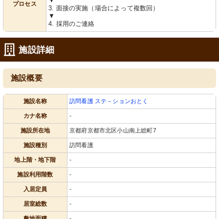
▼
プロセス
3. 面接の実施（場合によって複数回）
▼
4. 採用のご連絡
施設詳細
施設概要
施設名称
訪問看護 ステ－ションおとく
カナ名称
-
施設所在地
京都府京都市北区小山南上総町7
施設種別
訪問看護
地上階・地下階
-
施設利用階数
-
入居定員
-
居室総数
-
敷地面積
-