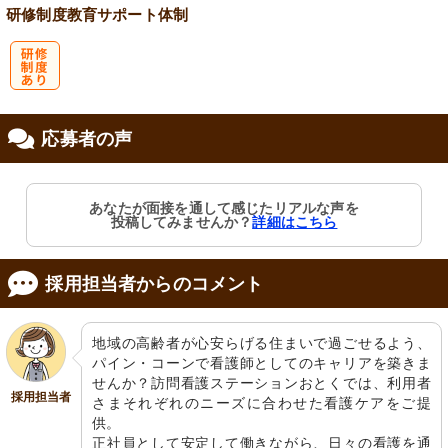
研修制度
教育
サポート体制
研
応募者の声
修制度あり
あなたが面接を通して感じたリアルな声を
投稿してみませんか？
詳細はこちら
採用担当者からのコメント
地域の高齢者が心安らげる住まいで過ごせるよう、
パイン・コーンで看護師としてのキャリアを築きま
せんか？訪問看護ステーションおとくでは、利用者
採用担当者
さまそれぞれのニーズに合わせた看護ケアをご提
供。

正社員として安定して働きながら、日々の看護を通