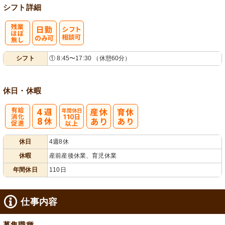
シフト詳細
残
シ
シフト
① 8:45〜17:30 （休憩60分）
業ほぼなし
フト相談可
休日・休暇
有
年間休日
休日
4週8休
給消化促進
110日以上
休暇
産前産後休業、育児休業
年間休日
110日
仕事内容
募集職種