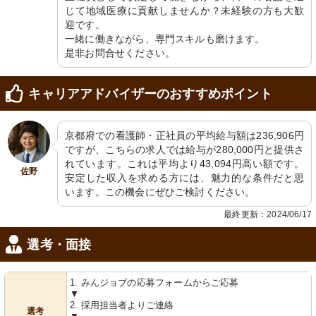
じて地域医療に貢献しませんか？未経験の方も大歓
迎です。

一緒に働きながら、専門スキルも磨けます。

是非お問合せください。
キャリアアドバイザーのおすすめポイント
京都府での看護師・正社員の平均給与額は236,906円
ですが、こちらの求人では給与が280,000円と提供さ
れています。これは平均より43,094円高い額です。
佐野
安定した収入を求める方には、魅力的な条件だと思
います。この機会にぜひご検討ください。
最終更新：2024/06/17
選考・面接
1. みんジョブの応募フォームからご応募
▼
2. 採用担当者よりご連絡
選考