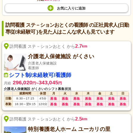
お気に入り
に
追加
訪問看護 ステ－ションおとくの看護師 の正社員求人(日勤
専従/未経験可 )を見た人はこんな求人も見ています
2.7
訪問看護 ステ－ションおとく から
km
介護老人保健施設 がくさい
介護老人保健施設
看護師
シフト制/未経験可/看護師
296,020
343,045
月給
円
円
〜
介護老人保健施設 がくさいのシフト募集状況
就業時間
休憩
月
火
水
木
金
土
日
日勤
8:30
～
17:15
45
分
募集
募集
募集
募集
募集
募集
募集
夜勤
16:30
～
翌9:15
120
分
募集
募集
募集
募集
募集
募集
募集
2.5
訪問看護 ステ－ションおとく から
km
特別養護老人ホーム ユーカリの里