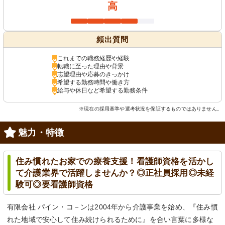
高
頻出質問
これまでの職務経歴や経験
転職に至った理由や背景
志望理由や応募のきっかけ
希望する勤務時間や働き方
給与や休日など希望する勤務条件
※現在の採用基準や選考状況を保証するものではありません。
魅力・特徴
住み慣れたお家での療養支援！看護師資格を活かし
て介護業界で活躍しませんか？◎正社員採用◎未経
験可◎要看護師資格
有限会社 パイン・コ－ンは2004年から介護事業を始め、『住み慣
れた地域で安心して住み続けられるために』を合い言葉に多様な