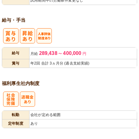
試用期間中の労働条件変更なし
給与・手当
人事評価制度
289,438
400,000
給与
月給
〜
円
あり
賞与
年2回 合計 3ヵ月分 (過去支給実績)
福利厚生
社内制度
社
転勤
会社が定める範囲
会保険完備
定年制度
あり