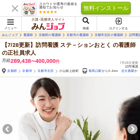
スカウトや選考の連絡を
無料インストール
通知でお知らせ
介護･医療求人サイト
メニュー
検索
ログインする
みんジョブ
看護師
京都府の看護師
京都市の看護師
京都市北区の看護師
訪問看
【7/28更新】訪問看護 ステ－ションおとく
の看護師
の正社員求人
月給
289,438
400,000
〜
円
7月28日更新
訪問看護
京都府
京都市
京都市北区
小山南上総町
鞍馬口駅
から0.4km
北大路駅
から