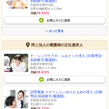
未経験可/看護師)
京都府京都市北区
北野白梅町駅から1.0km
24.5
月給
万円
お気に入り
に
追加
もっと見る
同じ法人の看護師の正社員求人
ナ－シングケアホ－ムおとくの求人 (日勤専従/
未経験可/看護師)
京都府京都市北区
鞍馬口駅から0.4km
28.0
月給
万円
お気に入り
に
追加
訪問看護 ステーションゆりかもめの求人 (日勤
専従/未経験可/看護師)
京都府京都市左京区
北山駅から0.3km
29.7
月給
万円