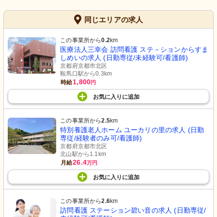
同じエリアの求人
この事業所から
0.2
km
医療法人三幸会 訪問看護 ステ－ションからすま
しめいの求人 (日勤専従/未経験可/看護師)
京都府京都市北区
鞍馬口駅から0.3km
1,800
時給
円
お気に入り
に
追加
この事業所から
2.5
km
特別養護老人ホーム ユーカリの里の求人 (日勤
専従/経験者のみ可/看護師)
京都府京都市北区
北山駅から1.1km
26.4
月給
万円
お気に入り
に
追加
この事業所から
2.6
km
訪問看護 ステーション碧い音の求人 (日勤専従/