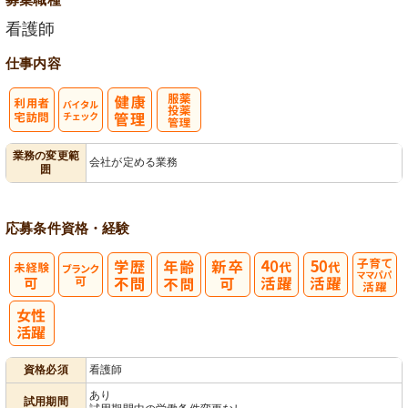
看護師
仕事内容
利
バイタルチェ
服薬・投薬管
業務の変更範
会社が定める業務
囲
用者宅訪問
ック
理
応募条件
資格・経験
子育てママパ
パ活躍
資格必須
看護師
あり
試用期間