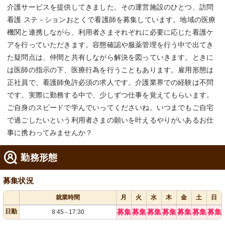
介護サービスを提供してきました。その運営施設のひとつ、訪問
看護 ステ－ションおとくで看護師を募集しています。地域の医療
機関と連携しながら、利用者さまそれぞれに必要に応じた看護ケ
アを行っていただきます。容態確認や服薬管理を行う中で出てき
た疑問点は、仲間と共有しながら解決を図っていきます。ときに
は医師の指示の下、医療行為を行うこともあります。雇用形態は
正社員で、看護師免許必須の求人です。介護業界での経験は不問
です。実際に勤務する中で、少しずつ仕事を覚えてもらいます。
ご自身のスピードで学んでいってくださいね。いつまでもご自宅
で過ごしたいという利用者さまの願いを叶えるやりがいあるお仕
事に携わってみませんか？
勤務形態
募集状況
就業時間
月
火
水
木
金
土
日
日勤
募集
募集
募集
募集
募集
募集
募集
8:45
17:30
～