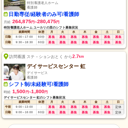
特別養護老人ホーム
看護師
日勤専従/経験者のみ可/看護師
264,875
280,475
月給
円
円
〜
特別養護老人ホーム ユーカリの里のシフト募集状況
就業時間
休憩
月
火
水
木
金
土
日
日勤
8:00
～
17:00
60
分
募集
募集
募集
募集
募集
募集
募集
日勤
9:30
～
18:30
60
分
募集
募集
募集
募集
募集
募集
募集
2.7
訪問看護 ステ－ションおとく から
km
デイサービスセンター 虹
デイサービス
看護師
シフト制/未経験可/看護師
1,500
1,800
時給
円
円
〜
デイサービスセンター 虹のシフト募集状況
就業時間
休憩
月
火
水
木
金
土
日
午前
9:00
～
13:00
-
募集
募集
募集
募集
募集
募集
定休
日勤
9:00
～
16:00
60
分
募集
募集
募集
募集
募集
募集
定休