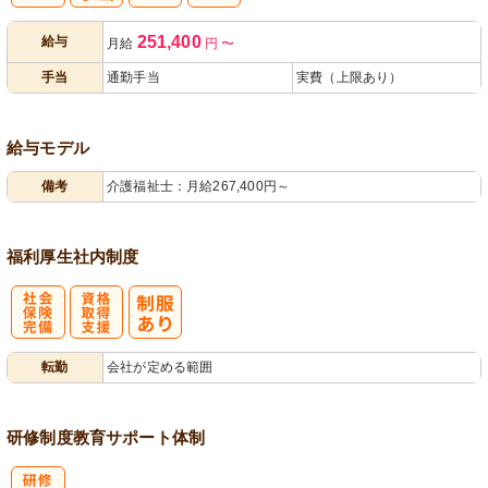
日払い・週払
人事評価制度
251,400
給与
月給
円
〜
い可
あり
手当
通勤手当
実費（上限あり）
給与モデル
備考
介護福祉士：月給267,400円～
福利厚生
社内制度
社
資格取得支援
転勤
会社が定める範囲
会保険完備
あり
研修制度
教育
サポート体制