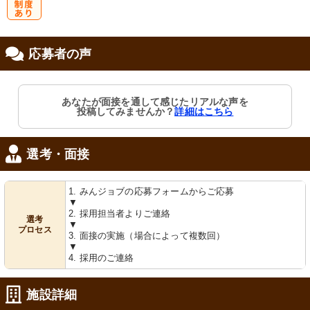
研
応募者の声
修制度あり
あなたが面接を通して感じたリアルな声を
投稿してみませんか？
詳細はこちら
選考・面接
1. みんジョブの応募フォームからご応募
▼
2. 採用担当者よりご連絡
選考
▼
プロセス
3. 面接の実施（場合によって複数回）
▼
4. 採用のご連絡
施設詳細