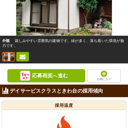
外観
親しみやすい雰囲気の建物です。緑が多く、落ち着いた環境が魅
力です。
応募画面
進む
へ
お気に入り
デイサービスクラスときわ台の採用傾向
採用温度