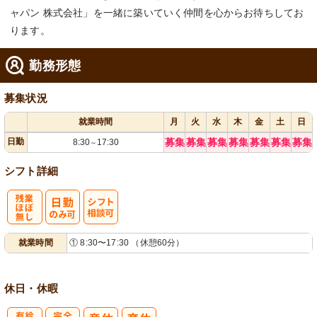
ャパン 株式会社」を一緒に築いていく仲間を心からお待ちしてお
ります。
勤務形態
募集状況
就業時間
月
火
水
木
金
土
日
日勤
募集
募集
募集
募集
募集
募集
募集
8:30
17:30
～
シフト詳細
残
シ
就業時間
① 8:30〜17:30 （休憩60分）
業ほぼなし
フト相談可
休日・休暇