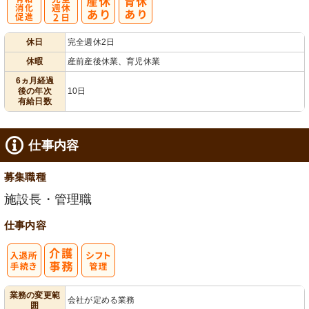
有
完
休日
完全週休2日
給消化促進
全週休2日
休暇
産前産後休業、育児休業
6ヵ月経過
後の年次
10日
有給日数
仕事内容
募集職種
施設長・管理職
仕事内容
入
業務の変更範
会社が定める業務
囲
退所手続き