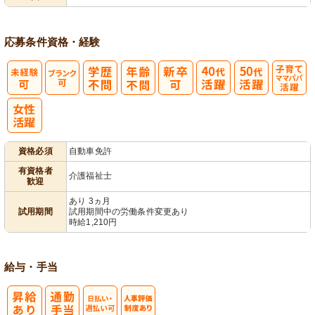
応募条件
資格・経験
子育てママパ
パ活躍
資格必須
自動車免許
有資格者
介護福祉士
歓迎
あり 3ヵ月
試用期間
試用期間中の労働条件変更あり
時給1,210円
給与・手当