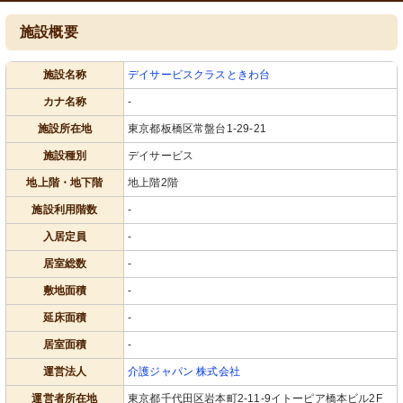
施設概要
施設名称
デイサービスクラスときわ台
カナ名称
-
施設所在地
東京都板橋区常盤台1-29-21
施設種別
デイサービス
地上階・地下階
地上階2階
施設利用階数
-
入居定員
-
居室総数
-
敷地面積
-
延床面積
-
居室面積
-
運営法人
介護ジャパン 株式会社
運営者所在地
東京都千代田区岩本町2-11-9イトーピア橋本ビル2F