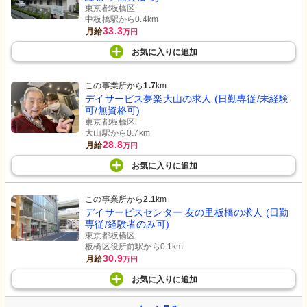
東京都板橋区
中板橋駅から0.4km
33.3
月給
万円
お気に入り
に
追加
この事業所から
1.7
km
デイサービス夢楽大山の求人 (日勤専従/未経験
可/無資格可)
東京都板橋区
大山駅から0.7km
28.8
月給
万円
お気に入り
に
追加
この事業所から
2.1
km
デイサービスセンター 友の里板橋の求人 (日勤
専従/経験者のみ可)
東京都板橋区
板橋区役所前駅から0.1km
30.9
月給
万円
お気に入り
に
追加