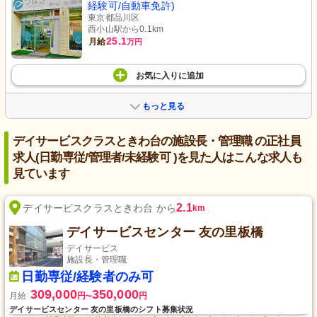
経験可/自動車免許)
東京都品川区
西小山駅から0.1km
25.1
月給
万円
お気に入り
に
追加
もっと見る
デイサービスクラスときわ台の施設長・管理職 の正社員
求人(日勤専従/管理者/未経験可 )を見た人はこんな求人も
見ています
2.1
デイサービスクラスときわ台 から
km
デイサービスセンター 友の里板橋
デイサービス
施設長・管理職
日勤専従/経験者のみ可
309,000
350,000
月給
円
円
〜
デイサービスセンター 友の里板橋のシフト募集状況