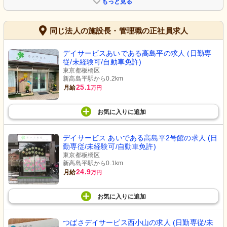
もっと見る
同じ法人の施設長・管理職の正社員求人
デイサービスあいである高島平の求人 (日勤専
従/未経験可/自動車免許)
東京都板橋区
新高島平駅から0.2km
25.1
月給
万円
お気に入り
に
追加
デイサービス あいである高島平2号館の求人 (日
勤専従/未経験可/自動車免許)
東京都板橋区
新高島平駅から0.1km
24.9
月給
万円
お気に入り
に
追加
つばさデイサービス西小山の求人 (日勤専従/未