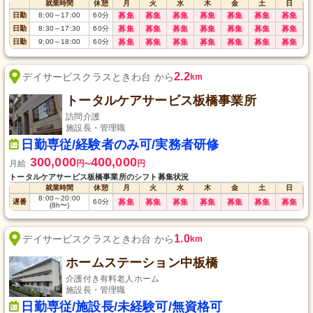
就業時間
休憩
月
火
水
木
金
土
日
日勤
8:00
～
17:00
60
分
募集
募集
募集
募集
募集
募集
募集
日勤
8:30
～
17:30
60
分
募集
募集
募集
募集
募集
募集
募集
日勤
9:00
～
18:00
60
分
募集
募集
募集
募集
募集
募集
募集
2.2
デイサービスクラスときわ台 から
km
トータルケアサービス板橋事業所
訪問介護
施設長・管理職
日勤専従/経験者のみ可/実務者研修
300,000
400,000
月給
円
円
〜
トータルケアサービス板橋事業所のシフト募集状況
就業時間
休憩
月
火
水
木
金
土
日
8:00
～
20:00
遅番
60
分
募集
募集
募集
募集
募集
募集
募集
(8h〜)
1.0
デイサービスクラスときわ台 から
km
ホームステーション中板橋
介護付き有料老人ホーム
施設長・管理職
日勤専従/施設長/未経験可/無資格可