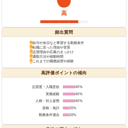
高
頻出質問
給与や休日など希望する勤務条件
転職に至った理由や背景
志望理由や応募のきっかけ
通勤方法や移動時間
これまでの職務経歴や経験
高評価ポイントの傾向
志望度・入職意欲
40%
実務経験
40%
人柄・対人姿勢
40%
資格・免許
20%
勤務条件適合
20%