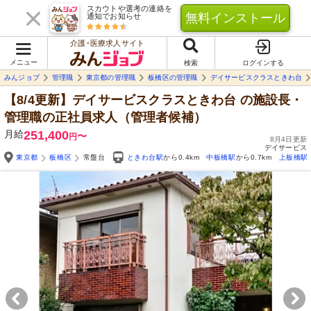
スカウトや選考の連絡を
無料インストール
通知でお知らせ
介護･医療求人サイト
メニュー
検索
ログインする
みんジョブ
管理職
東京都の管理職
板橋区の管理職
デイサービスクラスときわ台
【8/4更新】デイサービスクラスときわ台
の施設長・
管理職の正社員求人（管理者候補）
月給
251,400
〜
円
8月4日更新
デイサービス
東京都
板橋区
常盤台
ときわ台駅
から0.4km
中板橋駅
から0.7km
上板橋駅