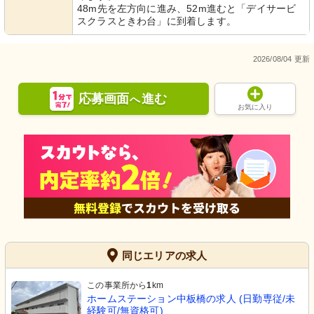
48m先を左方向に進み、52m進むと「デイサービ
スクラスときわ台」に到着します。
2026/08/04 更新
応募画面
進む
へ
お気に入り
同じエリアの求人
この事業所から
1
km
ホームステーション中板橋の求人 (日勤専従/未
経験可/無資格可)