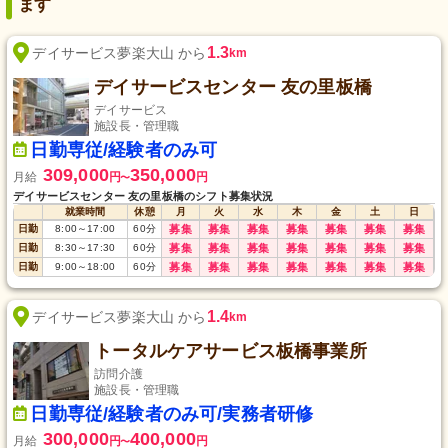
ます
1.3
デイサービス夢楽大山 から
km
デイサービスセンター 友の里板橋
デイサービス
施設長・管理職
日勤専従/経験者のみ可
309,000
350,000
月給
円
円
〜
デイサービスセンター 友の里板橋のシフト募集状況
就業時間
休憩
月
火
水
木
金
土
日
日勤
8:00
～
17:00
60
分
募集
募集
募集
募集
募集
募集
募集
日勤
8:30
～
17:30
60
分
募集
募集
募集
募集
募集
募集
募集
日勤
9:00
～
18:00
60
分
募集
募集
募集
募集
募集
募集
募集
1.4
デイサービス夢楽大山 から
km
トータルケアサービス板橋事業所
訪問介護
施設長・管理職
日勤専従/経験者のみ可/実務者研修
300,000
400,000
月給
円
円
〜