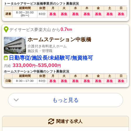
トータルケアサービス板橋事業所のシフト募集状況
就業時間
休憩
月
火
水
木
金
土
日
8:00
～
20:00
遅番
60
分
募集
募集
募集
募集
募集
募集
募集
(8h〜)
0.7
デイサービス夢楽大山 から
km
ホームステーション中板橋
介護付き有料老人ホーム
施設長・管理職
日勤専従/施設長/未経験可/無資格可
333,000
535,000
月給
円
円
〜
ホームステーション中板橋のシフト募集状況
就業時間
休憩
月
火
水
木
金
土
日
日勤
8:30
～
17:30
60
分
募集
募集
募集
募集
募集
募集
募集
もっと見る
関連する求人