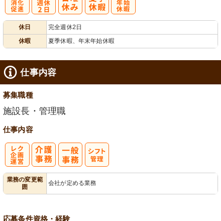
有
完
年
休日
完全週休2日
給消化促進
全週休2日
末年始休暇
休暇
夏季休暇、年末年始休暇
仕事内容
募集職種
施設長・管理職
仕事内容
レク企画・運
業務の変更範
会社が定める業務
囲
営
応募条件
資格・経験