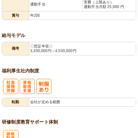
実費（上限あり）
通勤手当
通勤手当月額 25,000 円
賞与
年2回
給与モデル
◇想定年収◇
備考
3,300,000円～4,500,000円
福利厚生
社内制度
社
資格取得支援
転勤
会社が定める範囲
会保険完備
あり
研修制度
教育
サポート体制