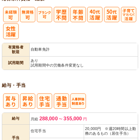
子育てママパ
パ活躍
有資格者
自動車免許
歓迎
あり
試用期間
試用期間中の労働条件変更なし
給与・手当
人事評価制度
288,000
355,000
給与
月給
〜
円
あり
20,000円 ※週20時間以上勤
住宅手当
務のあるもの（居住手当）
手当