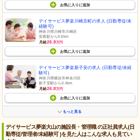
お気に入り
に
追加
デイサービス夢楽川崎京町の求人 (日勤専従/未
経験可)
神奈川県川崎市川崎区
安善駅から0.8km
26.8
月給
万円
お気に入り
に
追加
デイサービス夢楽新子安の求人 (日勤専従/未経
験可)
神奈川県横浜市神奈川区
新子安駅から0.4km
26.8
月給
万円
お気に入り
に
追加
もっと見る
デイサービス夢楽大山の施設長・管理職 の正社員求人(日
勤専従/管理者/未経験可 )を見た人はこんな求人も見てい