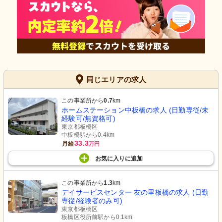
同じエリアの求人
この事業所から
0.7
km
ホームステーション中板橋の求人 (日勤専従/未
経験可/無資格可)
東京都板橋区
中板橋駅から0.4km
33.3
月給
万円
お気に入り
に
追加
この事業所から
1.3
km
デイサービスセンター 友の里板橋の求人 (日勤
専従/経験者のみ可)
東京都板橋区
板橋区役所前駅から0.1km