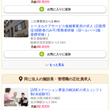
30.9
月給
万円
お気に入り
に
追加
この事業所から
1.4
km
トータルケアサービス板橋事業所の求人 (日勤専
従/経験者のみ可/実務者研修（旧ヘルパー1級・
基礎研修）)
東京都板橋区
板橋区役所前駅から0.1km
30.0
月給
万円
お気に入り
に
追加
もっと見る
同じ法人の施設長・管理職の正社員求人
訪問ステーション夢楽川崎浜町の求人 (シフト
制/未経験可)
神奈川県川崎市川崎区
浜川崎駅から1.0km
32.5
月給
万円