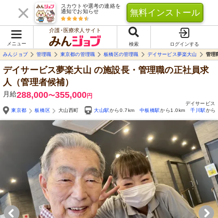
スカウトや選考の連絡を
無料インストール
通知でお知らせ
介護･医療求人サイト
メニュー
検索
ログインする
みんジョブ
管理職
東京都の管理職
板橋区の管理職
デイサービス夢楽大山
管理
デイサービス夢楽大山
の施設長・管理職の正社員求
人（管理者候補）
月給
288,000
355,000
〜
円
デイサービス
東京都
板橋区
大山西町
大山駅
から0.7km
中板橋駅
から1.0km
千川駅
から1