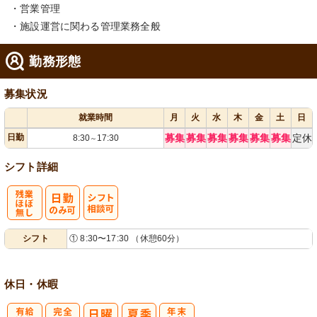
・営業管理
・施設運営に関わる管理業務全般
勤務形態
募集状況
就業時間
月
火
水
木
金
土
日
日勤
募集
募集
募集
募集
募集
募集
定休
8:30
17:30
～
シフト詳細
残
シ
シフト
① 8:30〜17:30 （休憩60分）
業ほぼなし
フト相談可
休日・休暇