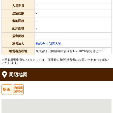
入居定員
-
居室総数
-
敷地面積
-
延床面積
-
居室面積
-
運営法人
株式会社 我喜大笑
運営者所在地
東京都千代田区神田駿河台1-7-10YK駿河台ビル5F
※受動喫煙対策につきましては、面接時に施設担当者にお問い合わせをお願い
いたします。
周辺地図