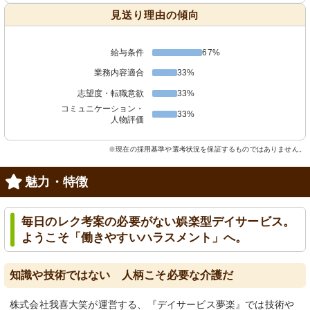
見送り理由の傾向
給与条件
67%
業務内容適合
33%
志望度・転職意欲
33%
コミュニケーション・
33%
人物評価
※現在の採用基準や選考状況を保証するものではありません。
魅力・特徴
毎日のレク考案の必要がない娯楽型デイサービス。
ようこそ「働きやすいハラスメント」へ。
知識や技術ではない 人柄こそ必要な介護だ
株式会社我喜大笑が運営する、『デイサービス夢楽』では技術や