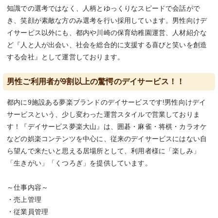
知識での選考ではなく、人柄とゆっくりなスピードで会話がで
き、笑顔が素敵な方のみ選考を行い採用しています。男性向けデ
イサービス以外にも、都内や川崎の保育幼稚園運営、人材紹介な
ど『人と人が出会い、社会を総合的に支援する喜びと笑いを創造
する会社』として運営しております。
男性ご利用者が9割以上の驚愕のデイサービス！！
都内に9施設ある夢楽ブランドのデイサービスです!男性向けデイ
サービスという、少し変わった運営スタイルで営業しておりま
す！『デイサービス夢楽大山』は、囲碁・麻雀・将棋・カラオケ
などの娯楽コンテンツを中心に、従来のデイサービスにはない自
ら望んで来たいと思える居場所として、利用者様に「楽しみ」
「生きがい」「くつろぎ」を提供しています。
～仕事内容～
・売上管理
・従業員管理