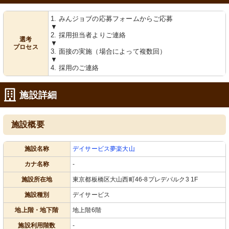
1. みんジョブの応募フォームからご応募
▼
2. 採用担当者よりご連絡
選考
▼
プロセス
3. 面接の実施（場合によって複数回）
▼
4. 採用のご連絡
施設詳細
施設概要
施設名称
デイサービス夢楽大山
カナ名称
-
施設所在地
東京都板橋区大山西町46-8プレデパルク3 1F
施設種別
デイサービス
地上階・地下階
地上階6階
施設利用階数
-