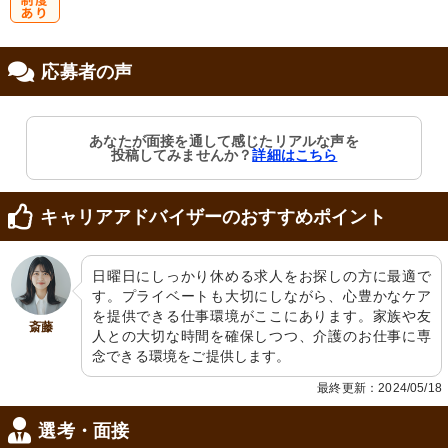
研
応募者の声
修制度あり
あなたが面接を通して感じたリアルな声を
投稿してみませんか？
詳細はこちら
キャリアアドバイザーのおすすめポイント
日曜日にしっかり休める求人をお探しの方に最適で
す。プライベートも大切にしながら、心豊かなケア
を提供できる仕事環境がここにあります。家族や友
斎藤
人との大切な時間を確保しつつ、介護のお仕事に専
念できる環境をご提供します。
最終更新：2024/05/18
選考・面接