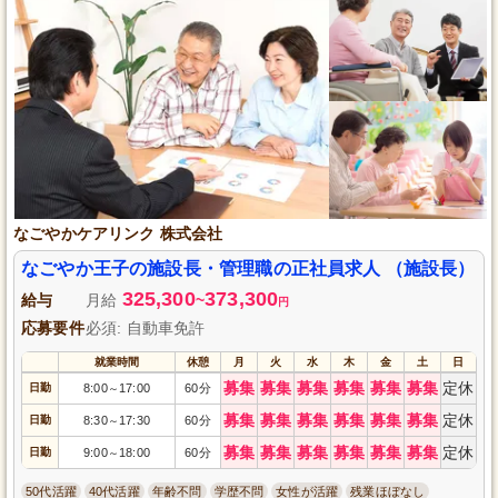
なごやかケアリンク 株式会社
なごやか王子の施設長・管理職の正社員求人 （施設長）
325,300
373,300
給与
月給
~
円
応募要件
必須: 自動車免許
就業時間
休憩
月
火
水
木
金
土
日
募集
募集
募集
募集
募集
募集
定休
日勤
8:00
17:00
60分
～
募集
募集
募集
募集
募集
募集
定休
日勤
8:30
17:30
60分
～
募集
募集
募集
募集
募集
募集
定休
日勤
9:00
18:00
60分
～
50代活躍
40代活躍
年齢不問
学歴不問
女性が活躍
残業ほぼなし