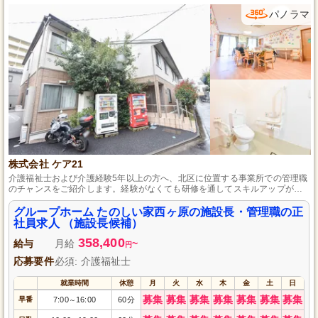
パノラマ
株式会社 ケア21
介護福祉士および介護経験5年以上の方へ、北区に位置する事業所での管理職
のチャンスをご紹介します。経験がなくても研修を通してスキルアップが可
能で、やりがいを感じながら働けます。協力し合うチームワークの良さとア
ットホームな雰囲気の中、利用者様の笑顔を増やしていくやりがいを実感し
グループホーム たのしい家西ヶ原の施設長・管理職の正
ませんか。
社員求人 （施設長候補）
358,400
給与
月給
~
円
応募要件
必須: 介護福祉士
就業時間
休憩
月
火
水
木
金
土
日
募集
募集
募集
募集
募集
募集
募集
早番
7:00
16:00
60分
～