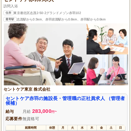
訪問入浴
住所
東京都北区志茂2-50-2グランドメゾン赤羽102
最寄駅
志茂駅から0.5km、赤羽岩淵駅から0.6km、赤羽駅から0.6km
セントケア東京 株式会社
セントケア赤羽の施設長・管理職の正社員求人 （管理者
候補）
283,000
給与
月給
~
円
応募要件
無資格可
就業時間
休憩
月
火
水
木
金
土
日