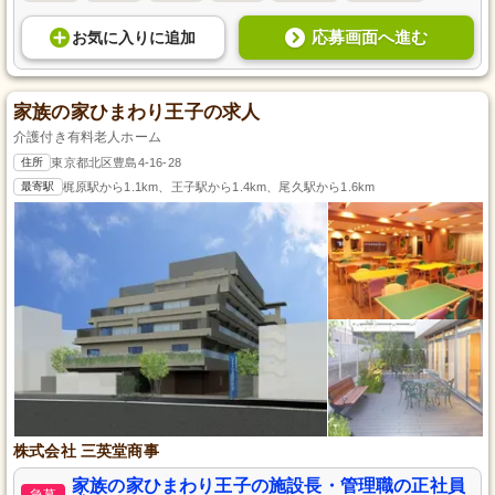
応募画面へ進む
お気に入り
に
追加
家族の家ひまわり王子の求人
介護付き有料老人ホーム
住所
東京都北区豊島4-16-28
最寄駅
梶原駅から1.1km、王子駅から1.4km、尾久駅から1.6km
株式会社 三英堂商事
家族の家ひまわり王子の施設長・管理職の正社員
急募