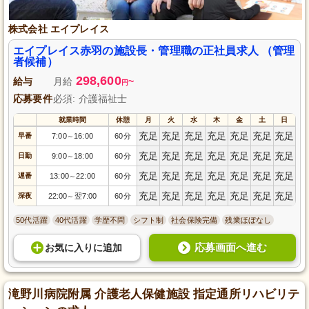
株式会社 エイプレイス
エイプレイス赤羽の施設長・管理職の正社員求人 （管理
者候補）
298,600
給与
月給
~
円
応募要件
必須: 介護福祉士
就業時間
休憩
月
火
水
木
金
土
日
充足
充足
充足
充足
充足
充足
充足
早番
7:00
16:00
60分
～
充足
充足
充足
充足
充足
充足
充足
日勤
9:00
18:00
60分
～
充足
充足
充足
充足
充足
充足
充足
遅番
13:00
22:00
60分
～
充足
充足
充足
充足
充足
充足
充足
深夜
22:00
翌7:00
60分
～
50代活躍
40代活躍
学歴不問
シフト制
社会保険完備
残業ほぼなし
応募画面へ進む
お気に入り
に
追加
滝野川病院附属 介護老人保健施設 指定通所リハビリテ