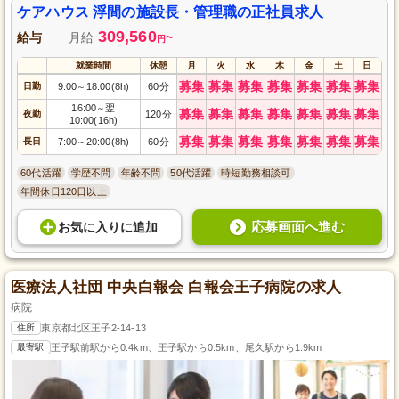
ケアハウス 浮間の施設長・管理職の正社員求人
309,560
給与
月給
~
円
就業時間
休憩
月
火
水
木
金
土
日
募集
募集
募集
募集
募集
募集
募集
日勤
9:00
18:00(8h)
60分
～
16:00
翌
～
募集
募集
募集
募集
募集
募集
募集
夜勤
120分
10:00(16h)
募集
募集
募集
募集
募集
募集
募集
長日
7:00
20:00(8h)
60分
～
60代活躍
学歴不問
年齢不問
50代活躍
時短勤務相談可
年間休日120日以上
応募画面へ進む
お気に入り
に
追加
医療法人社団 中央白報会 白報会王子病院の求人
病院
住所
東京都北区王子2-14-13
最寄駅
王子駅前駅から0.4km、王子駅から0.5km、尾久駅から1.9km