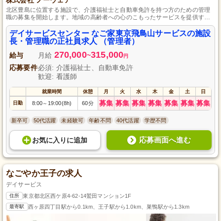
北区豊島に位置する施設で、介護福祉士と自動車免許を持つ方のための管理
職の募集を開始します。地域の高齢者への心のこもったサービスを提供する
と共に、スタッフのマネジメントや施設運営全般の経験を積む大きなチャン
スです。キャリアアップを目指し、チームと共に成長を実感できる環境で、
デイサービスセンター なご家東京飛鳥山サービスの施設
あなたも新たな一歩を踏み出しませんか？
長・管理職の正社員求人 （管理者）
270,000
315,000
給与
月給
~
円
応募要件
必須: 介護福祉士、自動車免許
歓迎: 看護師
就業時間
休憩
月
火
水
木
金
土
日
募集
募集
募集
募集
募集
募集
募集
日勤
8:00
19:00(8h)
60分
～
新卒可
50代活躍
未経験可
年齢不問
40代活躍
学歴不問
応募画面へ進む
お気に入り
に
追加
なごやか王子の求人
デイサービス
住所
東京都北区西ケ原4-62-14鷲田マンション1F
最寄駅
西ヶ原四丁目駅から0.1km、王子駅から1.0km、巣鴨駅から1.3km