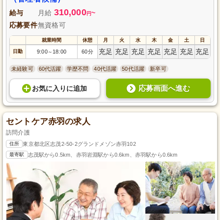
310,000
給与
月給
~
円
応募要件
無資格可
就業時間
休憩
月
火
水
木
金
土
日
充足
充足
充足
充足
充足
充足
充足
日勤
9:00
18:00
60分
～
未経験可
60代活躍
学歴不問
40代活躍
50代活躍
新卒可
応募画面へ進む
お気に入り
に
追加
セントケア赤羽の求人
訪問介護
住所
東京都北区志茂2-50-2グランドメゾン赤羽102
最寄駅
志茂駅から0.5km、赤羽岩淵駅から0.6km、赤羽駅から0.6km