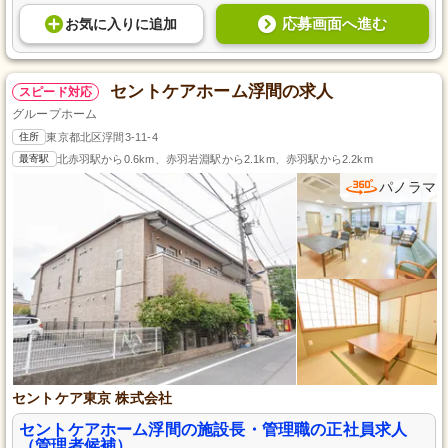
応募画面へ進む
お気に入り
に
追加
セントケアホーム浮間の求人
スピード対応
グループホーム
住所
東京都北区浮間3-11-4
最寄駅
北赤羽駅から0.6km、赤羽岩淵駅から2.1km、赤羽駅から2.2km
パノラマ
セントケア東京 株式会社
セントケアホーム浮間の施設長・管理職の正社員求人
（管理者候補）