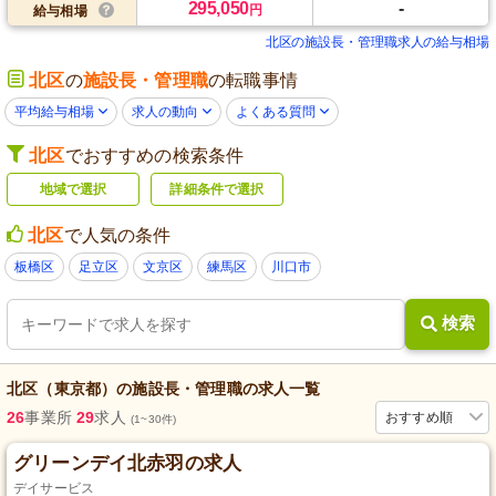
295,050
-
円
給与相場
北区の施設長・管理職求人の給与相場
北区
の
施設長・管理職
の転職事情
平均給与相場
求人の動向
よくある質問
北区
でおすすめの検索条件
地域で選択
詳細条件で選択
北区
で人気の条件
板橋区
足立区
文京区
練馬区
川口市
検索
北区（東京都）
の
施設長・管理職
の求人一覧
26
事業所
29
求人
おすすめ順
(1~30件)
グリーンデイ北赤羽の求人
デイサービス