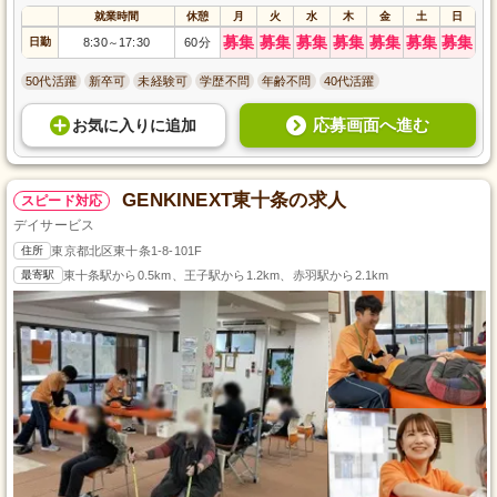
就業時間
休憩
月
火
水
木
金
土
日
募集
募集
募集
募集
募集
募集
募集
日勤
8:30
17:30
60分
～
50代活躍
新卒可
未経験可
学歴不問
年齢不問
40代活躍
応募画面へ進む
お気に入り
に
追加
GENKINEXT東十条の求人
スピード対応
デイサービス
住所
東京都北区東十条1-8-101F
最寄駅
東十条駅から0.5km、王子駅から1.2km、赤羽駅から2.1km