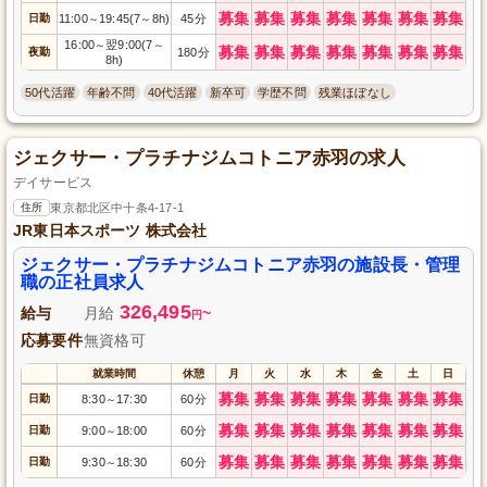
募集
募集
募集
募集
募集
募集
募集
日勤
11:00
19:45(7
8h)
45分
～
～
16:00
翌9:00(7
～
～
募集
募集
募集
募集
募集
募集
募集
夜勤
180分
8h)
50代活躍
年齢不問
40代活躍
新卒可
学歴不問
残業ほぼなし
ジェクサー・プラチナジムコトニア赤羽の求人
デイサービス
住所
東京都北区中十条4-17-1
JR東日本スポーツ 株式会社
ジェクサー・プラチナジムコトニア赤羽の施設長・管理
職の正社員求人
326,495
給与
月給
~
円
応募要件
無資格可
就業時間
休憩
月
火
水
木
金
土
日
募集
募集
募集
募集
募集
募集
募集
日勤
8:30
17:30
60分
～
募集
募集
募集
募集
募集
募集
募集
日勤
9:00
18:00
60分
～
募集
募集
募集
募集
募集
募集
募集
日勤
9:30
18:30
60分
～