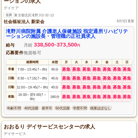
ーションの求人
デイケア
住所
東京都北区滝野川2-32-12
社会福祉法人 新栄会
8月3日更新
滝野川病院附属 介護老人保健施設 指定通所リハビリテ
ーションの施設長・管理職の正社員求人
338,500
373,500
給与
月給
~
円
応募要件
無資格可
就業時間
休憩
月
火
水
木
金
土
日
募集
募集
募集
募集
募集
募集
募集
早番
7:00
15:45(7
8h)
45分
～
～
募集
募集
募集
募集
募集
募集
募集
日勤
8:30
17:15(7
8h)
45分
～
～
募集
募集
募集
募集
募集
募集
募集
日勤
11:00
19:45(7
8h)
45分
～
～
16:00
翌9:00(7
～
～
募集
募集
募集
募集
募集
募集
募集
夜勤
180分
8h)
年齢不問
40代活躍
新卒可
50代活躍
学歴不問
残業ほぼなし
おおるり デイサービスセンターの求人
デイサービス