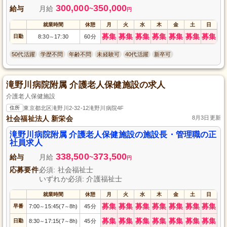
300,000
350,000
給与
月給
~
円
就業時間
休憩
月
火
水
木
金
土
日
募集
募集
募集
募集
募集
募集
募集
日勤
8:30
17:30
60分
～
50代活躍
学歴不問
年齢不問
未経験可
40代活躍
新卒可
滝野川病院附属 介護老人保健施設の求人
介護老人保健施設
住所
東京都北区滝野川2-32-12滝野川病院4F
社会福祉法人 新栄会
8月3日更新
滝野川病院附属 介護老人保健施設の施設長・管理職の正
社員求人
338,500
373,500
給与
月給
~
円
応募要件
必須: 社会福祉士
いずれか必須: 介護福祉士
就業時間
休憩
月
火
水
木
金
土
日
募集
募集
募集
募集
募集
募集
募集
早番
7:00
15:45(7
8h)
45分
～
～
募集
募集
募集
募集
募集
募集
募集
日勤
8:30
17:15(7
8h)
45分
～
～