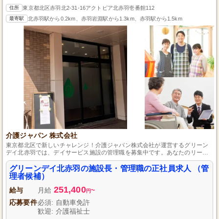
住所
東京都北区赤羽北2-31-16アクトピア北赤羽壱番館112
最寄駅
北赤羽駅から0.2km、赤羽岩淵駅から1.3km、赤羽駅から1.5km
介護ジャパン 株式会社
東京都北区で新しいチャレンジ！介護ジャパン株式会社が運営するグリーン
デイ北赤羽では、デイサービス施設の管理職を募集中です。あなたのリーダ
ーシップを発揮し、利用者様の笑顔をサポートしてください。経験を問わ
ず、介護業界で成長したい方を歓迎します。自動車免許や介護福祉士などの
グリーンデイ北赤羽の施設長・管理職の正社員求人 （管
資格を活かして、力を合わせて利用者様の生活を豊かにするやりがいのある
理者候補）
職場です。あなたの応募をお待ちしています。
251,400
給与
月給
~
円
応募要件
必須: 自動車免許
歓迎: 介護福祉士