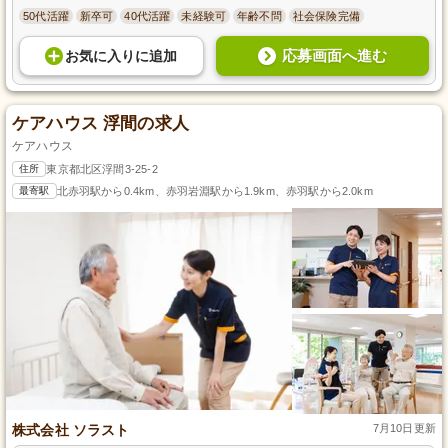
50代活躍
新卒可
40代活躍
未経験可
年齢不問
社会保険完備
応募画面へ進む
お気に入り
に
追加
ケアハウス 浮間の求人
ケアハウス
住所
東京都北区浮間3-25-2
最寄駅
北赤羽駅から0.4km、赤羽岩淵駅から1.9km、赤羽駅から2.0km
株式会社 ソラスト
7月10日更新