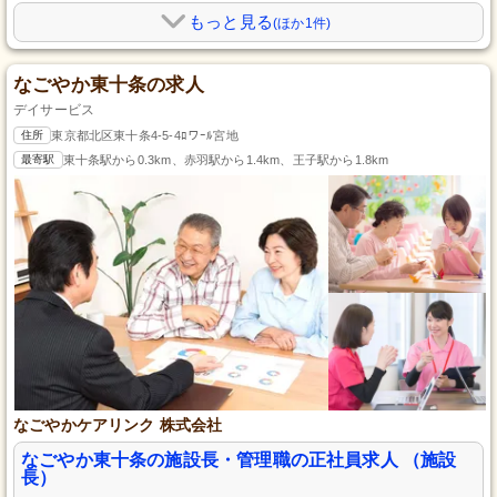
もっと見る
(ほか1件)
なごやか東十条の求人
デイサービス
住所
東京都北区東十条4-5-4ﾛワｰﾙ宮地
最寄駅
東十条駅から0.3km、赤羽駅から1.4km、王子駅から1.8km
なごやかケアリンク 株式会社
なごやか東十条の施設長・管理職の正社員求人 （施設
長）