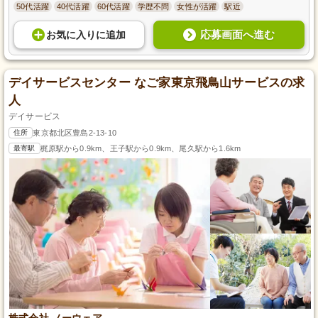
50代活躍
40代活躍
60代活躍
学歴不問
女性が活躍
駅近
応募画面へ進む
お気に入り
に
追加
デイサービスセンター なご家東京飛鳥山サービスの求
人
デイサービス
住所
東京都北区豊島2-13-10
最寄駅
梶原駅から0.9km、王子駅から0.9km、尾久駅から1.6km
株式会社 ノーウェア