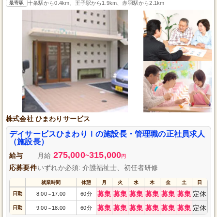
最寄駅
十条駅から0.4km、王子駅から1.9km、赤羽駅から2.1km
株式会社 ひまわりサービス
デイサービスひまわりⅠの施設長・管理職の正社員求人
（施設長）
275,000
315,000
給与
月給
~
円
応募要件
いずれか必須: 介護福祉士、初任者研修
就業時間
休憩
月
火
水
木
金
土
日
募集
募集
募集
募集
募集
募集
定休
日勤
8:00
17:00
60分
～
募集
募集
募集
募集
募集
募集
定休
日勤
9:00
18:00
60分
～