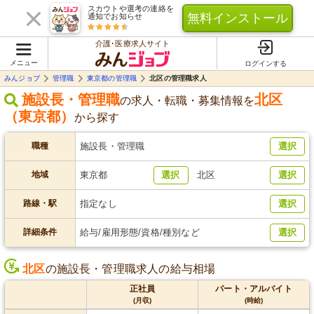
スカウトや選考の連絡を
無料インストール
通知でお知らせ
介護･医療求人サイト
メニュー
ログインする
みんジョブ
管理職
東京都の管理職
北区の管理職求人
施設長・管理職
北区
の求人・転職・募集情報を
（東京都）
から探す
職種
施設長・管理職
選択
地域
東京都
選択
北区
選択
路線・駅
指定なし
選択
詳細条件
給与/雇用形態/資格/種別など
選択
北区
の施設長・管理職求人の給与相場
正社員
パート・アルバイト
(月収)
(時給)