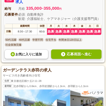
求人
335,000
355,000
給与
月給
~
円
応募要件
必須: 自動車免許
歓迎: 介護福祉士、ケアマネジャー（介護支援専門員）
就業時間
休憩
月
火
水
木
金
土
日
急募
急募
急募
急募
急募
急募
急募
日勤
8:30
17:30
60分
～
50代活躍
40代活躍
学歴不問
住宅手当
年間休日120日以上
社会保険完備
応募画面へ進む
お気に入り
に
追加
ガーデンテラス赤羽の求人
サービス付き高齢者向け住宅
住所
東京都北区桐ケ丘2-11-28
最寄駅
北赤羽駅から0.6km、赤羽岩淵駅から1.1km、赤羽駅から1.1km
パノラマ