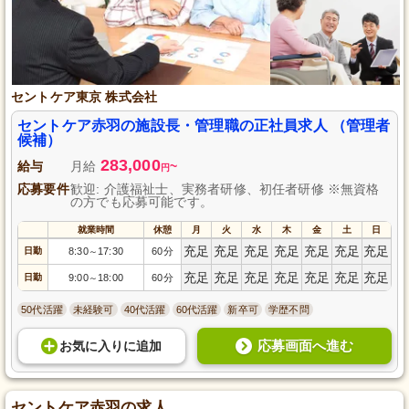
セントケア東京 株式会社
セントケア赤羽の施設長・管理職の正社員求人 （管理者
候補）
283,000
給与
月給
~
円
応募要件
歓迎: 介護福祉士、実務者研修、初任者研修 ※無資格
の方でも応募可能です。
就業時間
休憩
月
火
水
木
金
土
日
充足
充足
充足
充足
充足
充足
充足
日勤
8:30
17:30
60分
～
充足
充足
充足
充足
充足
充足
充足
日勤
9:00
18:00
60分
～
50代活躍
未経験可
40代活躍
60代活躍
新卒可
学歴不問
応募画面へ進む
お気に入り
に
追加
セントケア赤羽の求人