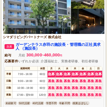
シマダリビングパートナーズ 株式会社
ガーデンテラス赤羽の施設長・管理職の正社員求
急募
人 （施設長）
300,000
460,000
給与
月給
~
円
応募要件
いずれか必須: 介護福祉士、実務者研修、初任者研修
就業時間
休憩
月
火
水
木
金
土
日
急募
急募
急募
急募
急募
急募
急募
早番
7:00
16:00
60分
～
募集
募集
募集
募集
募集
募集
募集
日勤
9:00
18:00
60分
～
募集
募集
募集
募集
募集
募集
募集
日勤
10:00
19:00
60分
～
募集
募集
募集
募集
募集
募集
募集
夜勤
17:00
翌9:00
120分
～
未経験可
50代活躍
40代活躍
学歴不問
年齢不問
残業ほぼなし