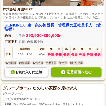
株式会社 介護NEXT
東京都北区に位置するGENKINEXT東十条では、管理職としてのキャリアアッ
プを目指す方を正社員として募集しています。あなたの経験とスキルを活か
し、デイサービス運営をサポートする場です。介護福祉士や社会福祉士の資
格をお持ちの方、自動車免許がある方は特に歓迎します。明るく活気ある施
GENKINEXT東十条の施設長・管理職の正社員求人 （管
設を一緒に作り上げていきましょう！安定した雇用環境で利用者様に寄り添
理者）
いながら、自身の成長も実現できる絶好の機会です。
293,900
390,600
給与
月給
~
円
応募要件
必須: 自動車免許
就業時間
休憩
月
火
水
木
金
土
日
募集
募集
募集
募集
募集
募集
募集
日勤
8:30
17:30
60分
～
60代活躍
50代活躍
40代活躍
学歴不問
新卒可
女性が活躍
応募画面へ進む
お気に入り
に
追加
グループホーム たのしい家西ヶ原の求人
グループホーム
住所
東京都北区西ケ原1-41-5
最寄駅
西ケ原駅から0.5km、駒込駅から0.6km、尾久駅から1.0km