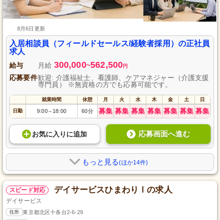
8月6日更新
入居相談員（フィールドセールス/経験者採用）の正社員
求人
300,000
562,500
給与
月給
~
円
応募要件
歓迎: 介護福祉士、看護師、ケアマネジャー（介護支援
専門員） ※無資格の方でも応募可能です。
就業時間
休憩
月
火
水
木
金
土
日
募集
募集
募集
募集
募集
募集
募集
日勤
9:00
18:00
60分
～
応募画面へ進む
お気に入り
に
追加
もっと見る
(ほか14件)
デイサービスひまわりⅠの求人
スピード対応
デイサービス
住所
東京都北区十条台2-6-29