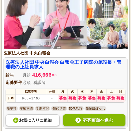
医療法人社団 中央白報会
医療法人社団 中央白報会 白報会王子病院の施設長・管
理職の正社員求人
416,666
給与
月給
~
円
応募要件
必須: 看護師
就業時間
休憩
月
火
水
木
金
土
日
募集
募集
募集
募集
募集
募集
募集
日勤
9:00
17:00
-
～
新卒可
年齢不問
学歴不問
40代活躍
50代活躍
残業ほぼなし
応募画面へ進む
お気に入り
に
追加