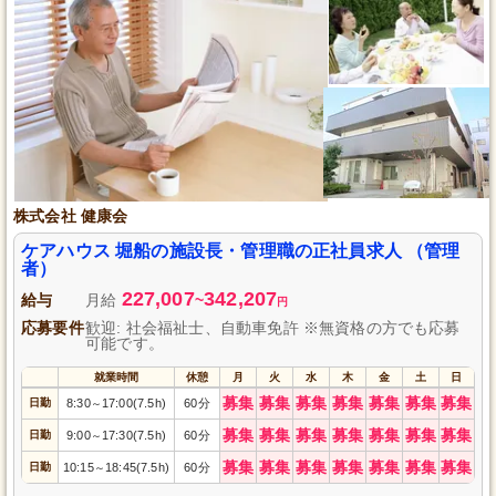
株式会社 健康会
ケアハウス 堀船の施設長・管理職の正社員求人 （管理
者）
227,007
342,207
給与
月給
~
円
応募要件
歓迎: 社会福祉士、自動車免許 ※無資格の方でも応募
可能です。
就業時間
休憩
月
火
水
木
金
土
日
募集
募集
募集
募集
募集
募集
募集
日勤
8:30
17:00(7.5h)
60分
～
募集
募集
募集
募集
募集
募集
募集
日勤
9:00
17:30(7.5h)
60分
～
募集
募集
募集
募集
募集
募集
募集
日勤
10:15
18:45(7.5h)
60分
～