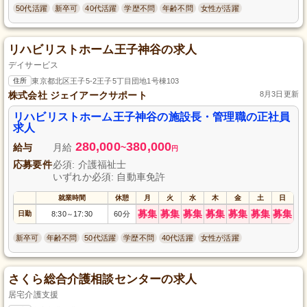
50代活躍
新卒可
40代活躍
学歴不問
年齢不問
女性が活躍
リハビリストホーム王子神谷の求人
デイサービス
住所
東京都北区王子5-2王子5丁目団地1号棟103
株式会社 ジェイアークサポート
8月3日更新
リハビリストホーム王子神谷の施設長・管理職の正社員
求人
280,000
380,000
給与
月給
~
円
応募要件
必須: 介護福祉士
いずれか必須: 自動車免許
就業時間
休憩
月
火
水
木
金
土
日
募集
募集
募集
募集
募集
募集
募集
日勤
8:30
17:30
60分
～
新卒可
年齢不問
50代活躍
学歴不問
40代活躍
女性が活躍
さくら総合介護相談センターの求人
居宅介護支援