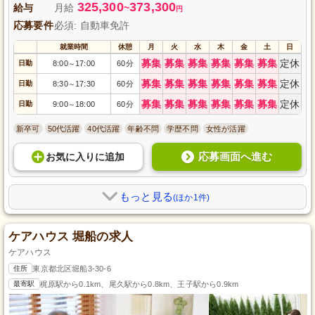
325,300
373,300
給与
月給
~
円
応募要件
必須: 自動車免許
就業時間
休憩
月
火
水
木
金
土
日
募集
募集
募集
募集
募集
募集
定休
日勤
8:00
17:00
60分
～
募集
募集
募集
募集
募集
募集
定休
日勤
8:30
17:30
60分
～
募集
募集
募集
募集
募集
募集
定休
日勤
9:00
18:00
60分
～
新卒可
50代活躍
40代活躍
年齢不問
学歴不問
女性が活躍
応募画面へ進む
お気に入り
に
追加
もっと見る
(ほか1件)
ケアハウス 堀船の求人
ケアハウス
住所
東京都北区堀船3-30-6
最寄駅
梶原駅から0.1km、尾久駅から0.8km、王子駅から0.9km