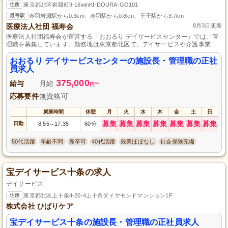
住所
東京都北区岩淵町9-16winKI-DOURA-GO101
最寄駅
赤羽岩淵駅から0.3km、赤羽駅から0.8km、王子駅から3.7km
医療法人社団 福寿会
8月3日更新
医療法人社団福寿会が運営する「おおるり デイサービスセンター」では、管
理職を募集しています。勤務地は東京都北区で、デイサービスや介護事業所
での管理職経験がある方を歓迎します。安定した環境で、ご自身の経験を活
かしながら地域医療に貢献できる絶好のチャンスです。正社員としてしっか
おおるり デイサービスセンターの施設長・管理職の正社
りと働きたい方、ぜひご応募ください。
員求人
375,000
給与
月給
~
円
応募要件
無資格可
就業時間
休憩
月
火
水
木
金
土
日
募集
募集
募集
募集
募集
募集
募集
日勤
8:55
17:35
60分
～
50代活躍
年齢不問
新卒可
40代活躍
残業ほぼなし
社会保険完備
宝デイサービス十条の求人
デイサービス
住所
東京都北区上十条4-20-4上十条ダイヤモンドマンション1F
株式会社 ひばりケア
宝デイサービス十条の施設長・管理職の正社員求人