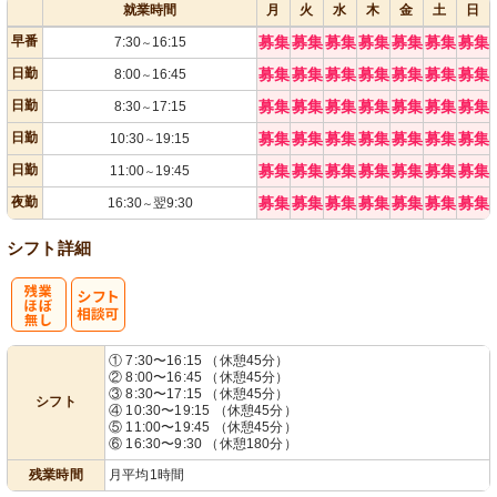
就業時間
月
火
水
木
金
土
日
早番
募集
募集
募集
募集
募集
募集
募集
7:30
16:15
～
日勤
募集
募集
募集
募集
募集
募集
募集
8:00
16:45
～
日勤
募集
募集
募集
募集
募集
募集
募集
8:30
17:15
～
日勤
募集
募集
募集
募集
募集
募集
募集
10:30
19:15
～
日勤
募集
募集
募集
募集
募集
募集
募集
11:00
19:45
～
夜勤
募集
募集
募集
募集
募集
募集
募集
16:30
翌9:30
～
シフト詳細
残
シ
① 7:30〜16:15 （休憩45分）
② 8:00〜16:45 （休憩45分）
業ほぼなし
フト相談可
③ 8:30〜17:15 （休憩45分）
シフト
④ 10:30〜19:15 （休憩45分）
⑤ 11:00〜19:45 （休憩45分）
⑥ 16:30〜9:30 （休憩180分）
残業時間
月平均1時間