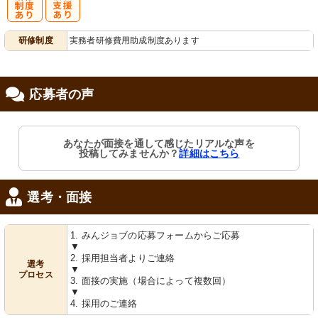
研
復
研修制度
実務者研修費用助成制度あります
修制度あり
職支援あり
応募者の声
あなたが面接を通して感じたリアルな声を
投稿してみませんか？
詳細はこちら
選考・面接
1. みんジョブの応募フォームからご応募
▼
2. 採用担当者よりご連絡
選考
▼
プロセス
3. 面接の実施（場合によって複数回）
▼
4. 採用のご連絡