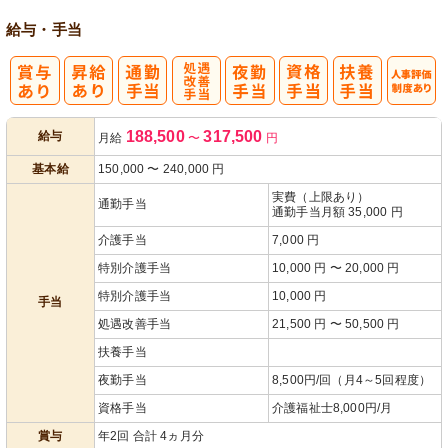
給与・手当
処
人事評価制度
188,500
317,500
給与
月給
〜
円
遇改善手当
あり
基本給
150,000
〜
240,000
円
実費（上限あり）
通勤手当
通勤手当月額 35,000 円
介護手当
7,000 円
特別介護手当
10,000 円 〜 20,000 円
特別介護手当
10,000 円
手当
処遇改善手当
21,500 円 〜 50,500 円
扶養手当
夜勤手当
8,500円/回（月4～5回程度）
資格手当
介護福祉士8,000円/月
賞与
年2回 合計 4ヵ月分