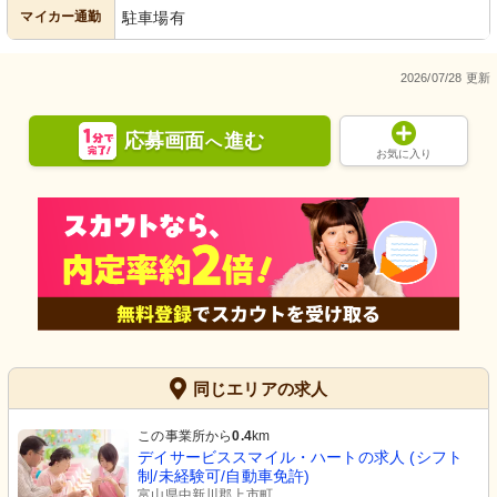
マイカー通勤
駐車場有
2026/07/28 更新
応募画面
進む
へ
お気に入り
同じエリアの求人
この事業所から
0.4
km
デイサービススマイル・ハートの求人 (シフト
制/未経験可/自動車免許)
富山県中新川郡上市町