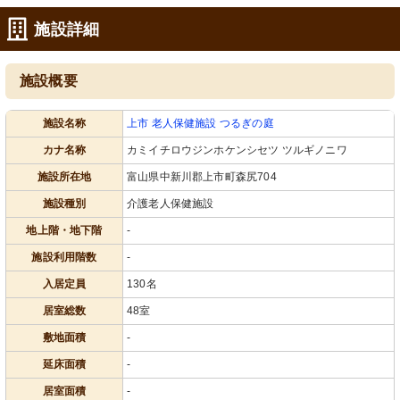
施設詳細
施設概要
施設名称
上市 老人保健施設 つるぎの庭
カナ名称
カミイチロウジンホケンシセツ ツルギノニワ
施設所在地
富山県中新川郡上市町森尻704
施設種別
介護老人保健施設
地上階・地下階
-
施設利用階数
-
入居定員
130名
居室総数
48室
敷地面積
-
延床面積
-
居室面積
-