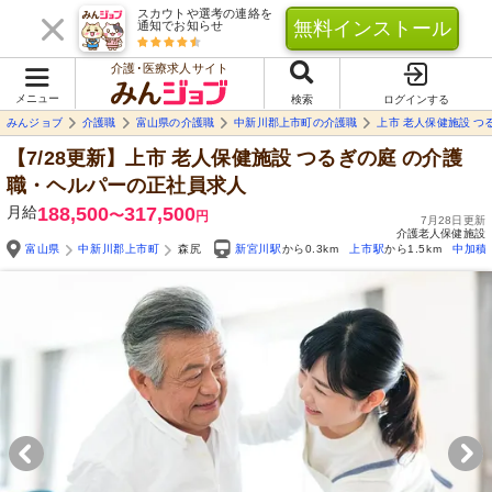
スカウトや選考の連絡を
無料インストール
通知でお知らせ
介護･医療求人サイト
メニュー
検索
ログインする
みんジョブ
介護職
富山県の介護職
中新川郡上市町の介護職
上市 老人保健施設 つ
【7/28更新】上市 老人保健施設 つるぎの庭
の介護
職・ヘルパーの正社員求人
月給
188,500
317,500
〜
円
7月28日更新
介護老人保健施設
富山県
中新川郡上市町
森尻
新宮川駅
から0.3km
上市駅
から1.5km
中加積