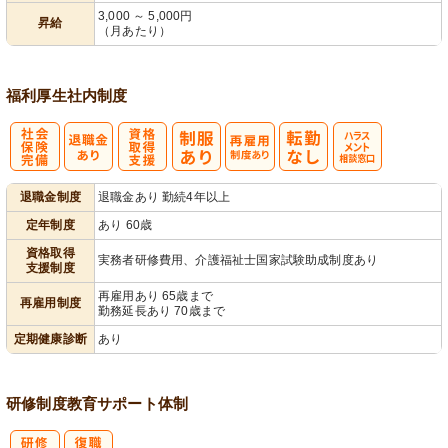
3,000 ～ 5,000円
昇給
（月あたり）
福利厚生
社内制度
社
資格取得支援
再雇用制度あ
ハラスメント
退職金制度
退職金あり 勤続4年以上
会保険完備
あり
り
相談窓口
定年制度
あり 60歳
資格取得
実務者研修費用、介護福祉士国家試験助成制度あり
支援制度
再雇用あり 65歳まで
再雇用制度
勤務延長あり 70歳まで
定期健康診断
あり
研修制度
教育
サポート体制