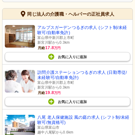
同じ法人の介護職・ヘルパーの正社員求人
アルプスガーデンつるぎの求人 (シフト制/未経
験可/自動車免許)
富山県中新川郡上市町
新宮川駅から0.3km
17.8
月給
万円
お気に入り
に
追加
訪問介護ステーションつるぎの求人 (日勤専従/
未経験可/自動車免許)
富山県中新川郡上市町
新宮川駅から0.3km
19.8
月給
万円
お気に入り
に
追加
八尾 老人保健施設 風の庭の求人 (シフト制/未経
験可/無資格可)
富山県富山市
越中八尾駅から0.6km