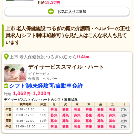
18.3
月給
万円
お気に入り
に
追加
上市 老人保健施設 つるぎの庭の介護職・ヘルパー の正社
員求人(シフト制/未経験可 )を見た人はこんな求人も見て
います
0.4
上市 老人保健施設 つるぎの庭 から
km
デイサービススマイル・ハート
デイサービス
介護職・ヘルパー
シフト制/未経験可/自動車免許
1,062
1,200
時給
円
円
〜
デイサービススマイル・ハートのシフト募集状況
就業時間
休憩
月
火
水
木
金
土
日
午前
8:30
～
12:30
-
募集
募集
募集
募集
募集
募集
定休
日勤
8:00
～
17:00
60
分
募集
募集
募集
募集
募集
募集
定休
日勤
8:30
～
17:00
60
分
募集
募集
募集
募集
募集
募集
定休
午後
13:00
～
17:00
-
募集
募集
募集
募集
募集
募集
定休