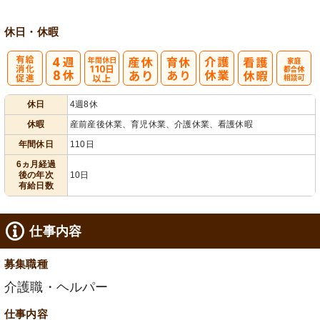
休日・休暇
有
年間休日
家庭都合休相
休日
4週8休
給消化促進
110日以上
談可
休暇
産前産後休業、育児休業、介護休業、看護休暇
年間休日
110日
6ヵ月経過
後の年次
10日
有給日数
仕事内容
募集職種
介護職・ヘルパー
仕事内容