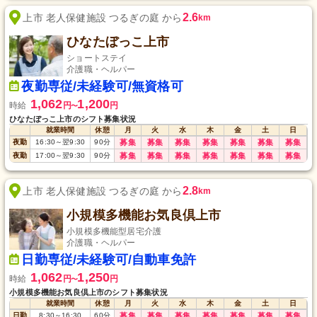
2.6
上市 老人保健施設 つるぎの庭 から
km
ひなたぼっこ上市
ショートステイ
介護職・ヘルパー
夜勤専従/未経験可/無資格可
1,062
1,200
時給
円
円
〜
ひなたぼっこ上市のシフト募集状況
就業時間
休憩
月
火
水
木
金
土
日
夜勤
16:30
～
翌9:30
90
分
募集
募集
募集
募集
募集
募集
募集
夜勤
17:00
～
翌9:30
90
分
募集
募集
募集
募集
募集
募集
募集
2.8
上市 老人保健施設 つるぎの庭 から
km
小規模多機能お気良倶上市
小規模多機能型居宅介護
介護職・ヘルパー
日勤専従/未経験可/自動車免許
1,062
1,250
時給
円
円
〜
小規模多機能お気良倶上市のシフト募集状況
就業時間
休憩
月
火
水
木
金
土
日
日勤
8:30
～
16:30
60
分
募集
募集
募集
募集
募集
募集
募集