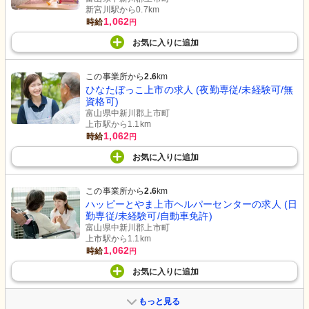
新宮川駅から0.7km
1,062
時給
円
お気に入り
に
追加
この事業所から
2.6
km
ひなたぼっこ上市の求人 (夜勤専従/未経験可/無
資格可)
富山県中新川郡上市町
上市駅から1.1km
1,062
時給
円
お気に入り
に
追加
この事業所から
2.6
km
ハッピーとやま上市ヘルパーセンターの求人 (日
勤専従/未経験可/自動車免許)
富山県中新川郡上市町
上市駅から1.1km
1,062
時給
円
お気に入り
に
追加
もっと見る