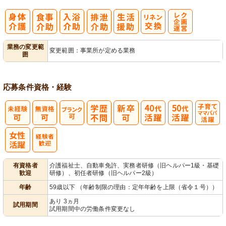
レク企画・運
業務の変更範
変更範囲：事業所が定める業務
囲
営
応募条件
資格・経験
子育てママパ
パ活躍
有資格者
介護福祉士、自動車免許、実務者研修（旧ヘルパー1級・基礎
歓迎
研修）、初任者研修（旧ヘルパー2級）
年齢
59歳以下 （年齢制限の理由：定年年齢を上限（省令１号））
あり 3ヵ月
試用期間
試用期間中の労働条件変更なし