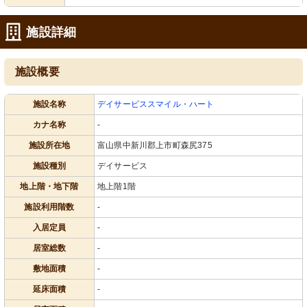
施設詳細
施設概要
施設名称
デイサービススマイル・ハート
カナ名称
-
施設所在地
富山県中新川郡上市町森尻375
施設種別
デイサービス
地上階・地下階
地上階1階
施設利用階数
-
入居定員
-
居室総数
-
敷地面積
-
延床面積
-