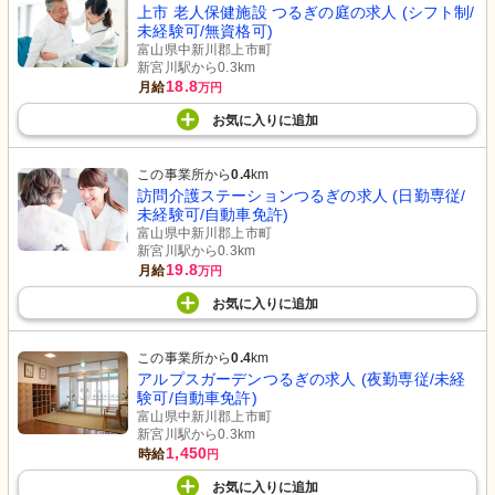
上市 老人保健施設 つるぎの庭の求人 (シフト制/
未経験可/無資格可)
富山県中新川郡上市町
新宮川駅から0.3km
18.8
月給
万円
お気に入り
に
追加
この事業所から
0.4
km
訪問介護ステーションつるぎの求人 (日勤専従/
未経験可/自動車免許)
富山県中新川郡上市町
新宮川駅から0.3km
19.8
月給
万円
お気に入り
に
追加
この事業所から
0.4
km
アルプスガーデンつるぎの求人 (夜勤専従/未経
験可/自動車免許)
富山県中新川郡上市町
新宮川駅から0.3km
1,450
時給
円
お気に入り
に
追加