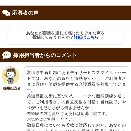
応募者の声
修制度あり
職支援あり
あなたが面接を通して感じたリアルな声を
投稿してみませんか？
詳細はこちら
採用担当者からのコメント
富山県中新川郡にあるデイサービススマイル・ハー
トでは、あなたの資格と情熱を活かし、ご利用者さ
まに喜びと笑顔を提供する介護職員を募集していま
採用担当者
す。

柔道整復技術に基づいたユニークな機能訓練を通じ
て、ご利用者さまの自立支援を目指す当施設で、や
りがいを感じながら働きませんか。

未経験の方も資格さえあれば応募可能です。

お気軽にご相談ください。

勤務日数についても柔軟に対応しており、あなたの