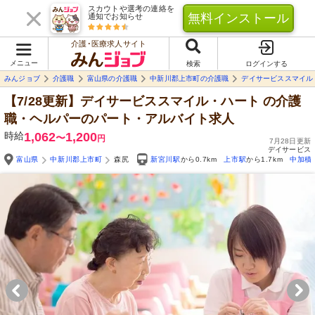
スカウトや選考の連絡を
無料インストール
通知でお知らせ
介護･医療求人サイト
メニュー
検索
ログインする
みんジョブ
介護職
富山県の介護職
中新川郡上市町の介護職
デイサービススマイル
【7/28更新】デイサービススマイル・ハート
の介護
職・ヘルパーのパート・アルバイト求人
時給
1,062
1,200
〜
円
7月28日更新
デイサービス
富山県
中新川郡上市町
森尻
新宮川駅
から0.7km
上市駅
から1.7km
中加積