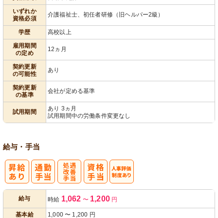
いずれか
介護福祉士、初任者研修（旧ヘルパー2級）
資格必須
学歴
高校以上
雇用期間
12ヵ月
の定め
契約更新
あり
の可能性
契約更新
会社が定める基準
の基準
あり 3ヵ月
試用期間
試用期間中の労働条件変更なし
給与・手当
処
人事評価制度
1,062
1,200
給与
時給
〜
円
遇改善手当
あり
基本給
1,000
〜
1,200
円