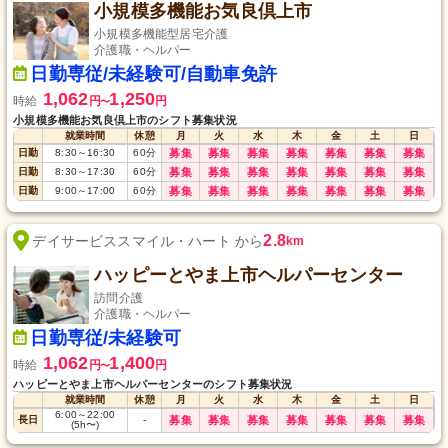
小規模多機能お気良倶上市
小規模多機能型居宅介護
介護職・ヘルパー
日勤専従/未経験可/自動車免許
1,062
1,250
時給
円
円
〜
小規模多機能お気良倶上市のシフト募集状況
就業時間
休憩
月
火
水
木
金
土
日
日勤
8:30
～
16:30
60
分
募集
募集
募集
募集
募集
募集
募集
日勤
8:30
～
17:30
60
分
募集
募集
募集
募集
募集
募集
募集
日勤
9:00
～
17:00
60
分
募集
募集
募集
募集
募集
募集
募集
2.8
デイサービススマイル・ハート から
km
ハッピーとやま上市ヘルパーセンター
訪問介護
介護職・ヘルパー
日勤専従/未経験可
1,062
1,400
時給
円
円
〜
ハッピーとやま上市ヘルパーセンターのシフト募集状況
就業時間
休憩
月
火
水
木
金
土
日
6:00
～
22:00
長日
-
募集
募集
募集
募集
募集
募集
募集
(5h〜)