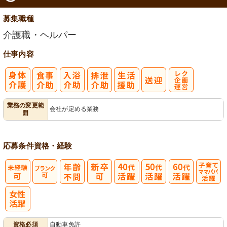
募集職種
介護職・ヘルパー
仕事内容
レク企画・運
業務の変更範
会社が定める業務
囲
営
応募条件
資格・経験
子育てママパ
パ活躍
資格必須
自動車免許