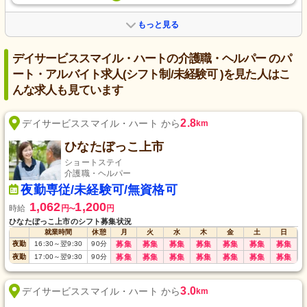
もっと見る
デイサービススマイル・ハートの介護職・ヘルパー のパ
ート・アルバイト求人(シフト制/未経験可 )を見た人はこ
んな求人も見ています
2.8
デイサービススマイル・ハート から
km
ひなたぼっこ上市
ショートステイ
介護職・ヘルパー
夜勤専従/未経験可/無資格可
1,062
1,200
時給
円
円
〜
ひなたぼっこ上市のシフト募集状況
就業時間
休憩
月
火
水
木
金
土
日
夜勤
16:30
～
翌9:30
90
分
募集
募集
募集
募集
募集
募集
募集
夜勤
17:00
～
翌9:30
90
分
募集
募集
募集
募集
募集
募集
募集
3.0
デイサービススマイル・ハート から
km