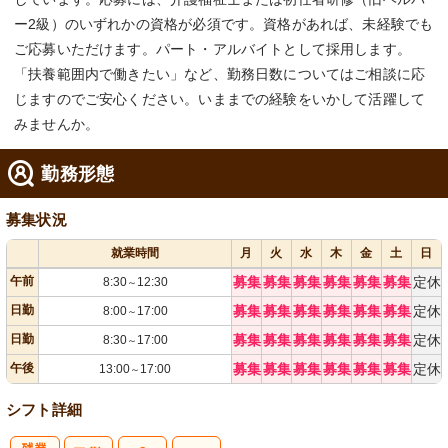
ー2級）のいずれかの資格が必須です。資格があれば、未経験でも
ご応募いただけます。パート・アルバイトとして採用します。
「扶養範囲内で働きたい」など、勤務日数についてはご相談に応
じますのでご安心ください。いままでの経験をいかして活躍して
みませんか。
勤務形態
募集状況
就業時間
月
火
水
木
金
土
日
午前
募集
募集
募集
募集
募集
募集
定休
8:30
12:30
～
日勤
募集
募集
募集
募集
募集
募集
定休
8:00
17:00
～
日勤
募集
募集
募集
募集
募集
募集
定休
8:30
17:00
～
午後
募集
募集
募集
募集
募集
募集
定休
13:00
17:00
～
シフト詳細