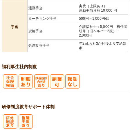
実費（上限あり）
通勤手当
通勤手当月額 10,000 円
ミーティング手当
500円～1,000円/回
介護福祉士：5,000円 初任者
手当
資格手当
研修（旧ヘルパー2級）：
2,000円
年2回,入社3か月後より支給対
処遇改善手当
象
福利厚生
社内制度
社
扶養控除内考
会保険完備
慮あり
研修制度
教育
サポート体制
研
復