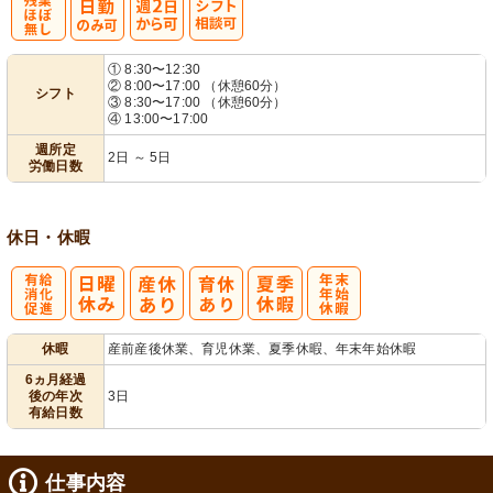
残
週
シ
① 8:30〜12:30
② 8:00〜17:00 （休憩60分）
シフト
業ほぼなし
2日から可
フト相談可
③ 8:30〜17:00 （休憩60分）
④ 13:00〜17:00
週所定
2日 ～ 5日
労働日数
休日・休暇
有
年
休暇
産前産後休業、育児休業、夏季休暇、年末年始休暇
給消化促進
末年始休暇
6ヵ月経過
後の年次
3日
有給日数
仕事内容