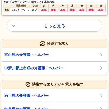
アルプスガーデンつるぎのシフト募集状況
就業時間
休憩
月
火
水
木
金
土
日
夜勤
16:30
～
翌9:30
180
分
募集
募集
募集
募集
募集
募集
募集
もっと見る
関連する求人
富山県の介護職・ヘルパー
中新川郡上市町の介護職・ヘルパー
隣接するエリアから求人を探す
石川県の介護職・ヘルパー
岐阜県の介護職・ヘルパー