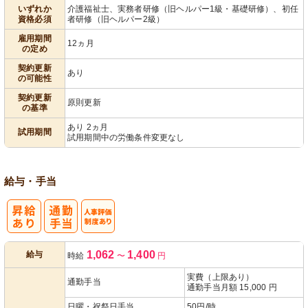
いずれか
介護福祉士、実務者研修（旧ヘルパー1級・基礎研修）、初任
資格必須
者研修（旧ヘルパー2級）
雇用期間
12ヵ月
の定め
契約更新
あり
の可能性
契約更新
原則更新
の基準
あり 2ヵ月
試用期間
試用期間中の労働条件変更なし
給与・手当
人事評価制度
1,062
1,400
給与
時給
〜
円
あり
実費（上限あり）
通勤手当
通勤手当月額 15,000 円
日曜・祝祭日手当
50円/時