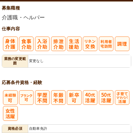
募集職種
介護職・ヘルパー
仕事内容
利
業務の変更範
変更なし
囲
用者宅訪問
応募条件
資格・経験
子育てママパ
パ活躍
資格必須
自動車免許