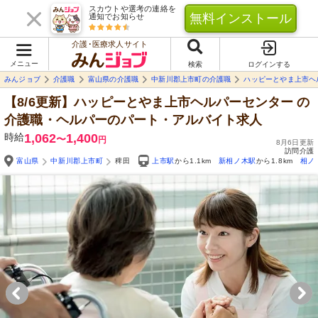
スカウトや選考の連絡を
無料インストール
通知でお知らせ
介護･医療求人サイト
メニュー
検索
ログインする
みんジョブ
介護職
富山県の介護職
中新川郡上市町の介護職
ハッピーとやま上市ヘ
【8/6更新】ハッピーとやま上市ヘルパーセンター
の
介護職・ヘルパーのパート・アルバイト求人
時給
1,062
1,400
〜
円
8月6日更新
訪問介護
富山県
中新川郡上市町
稗田
上市駅
から1.1km
新相ノ木駅
から1.8km
相ノ