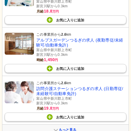
富山県中新川郡上市町
新宮川駅から0.3km
18.8
月給
万円
お気に入り
に
追加
この事業所から
2.6
km
アルプスガーデンつるぎの求人 (夜勤専従/未経
験可/自動車免許)
富山県中新川郡上市町
新宮川駅から0.3km
1,450
時給
円
お気に入り
に
追加
この事業所から
2.6
km
訪問介護ステーションつるぎの求人 (日勤専従/
未経験可/自動車免許)
富山県中新川郡上市町
新宮川駅から0.3km
19.8
月給
万円
お気に入り
に
追加
もっと見る