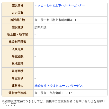
施設名称
ハッピーとやま上市ヘルパーセンター
カナ名称
-
施設所在地
富山県中新川郡上市町稗田33-1
施設種別
訪問介護
地上階・地下階
-
施設利用階数
-
入居定員
-
居室総数
-
敷地面積
-
延床面積
-
居室面積
-
運営法人
株式会社 とやまヒューマンサービス
運営者所在地
富山県富山市高畠町1-10-17
※受動喫煙対策につきましては、面接時に施設担当者にお問い合わせをお願い
いたします。