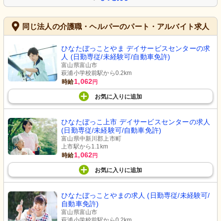
同じ法人の介護職・ヘルパーのパート・アルバイト求人
ひなたぼっことやま デイサービスセンターの求
人 (日勤専従/未経験可/自動車免許)
富山県富山市
萩浦小学校前駅から0.2km
1,062
時給
円
お気に入り
に
追加
ひなたぼっこ上市 デイサービスセンターの求人
(日勤専従/未経験可/自動車免許)
富山県中新川郡上市町
上市駅から1.1km
1,062
時給
円
お気に入り
に
追加
ひなたぼっことやまの求人 (日勤専従/未経験可/
自動車免許)
富山県富山市
萩浦小学校前駅から0.2km