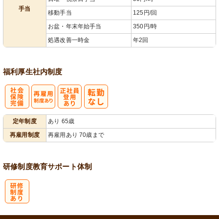
手当
移動手当
125円/回
お盆・年末年始手当
350円/時
処遇改善一時金
年2回
福利厚生
社内制度
社
再雇用制度あ
正社員登用あ
定年制度
あり 65歳
会保険完備
り
り
再雇用制度
再雇用あり 70歳まで
研修制度
教育
サポート体制
研