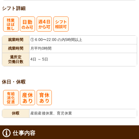
シフト詳細
残
週
シ
就業時間
① 6:00〜22:00 の内5時間以上
業ほぼなし
4日から可
フト相談可
残業時間
月平均0時間
週所定
4日 ～ 5日
労働日数
休日・休暇
有
休暇
産前産後休業、育児休業
給消化促進
仕事内容