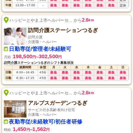
午後
13:00
～
17:00
-
募集
募集
募集
募集
募集
募集
定休
2.6
ハッピーとやま上市ヘルパーセ... から
km
訪問介護ステーションつるぎ
訪問介護
介護職・ヘルパー
日勤専従/管理者/未経験可
198,500
302,500
月給
円
円
〜
訪問介護ステーションつるぎのシフト募集状況
就業時間
休憩
月
火
水
木
金
土
日
日勤
8:00
～
16:45
45
分
募集
募集
募集
募集
募集
募集
募集
日勤
8:30
～
17:15
45
分
募集
募集
募集
募集
募集
募集
募集
2.6
ハッピーとやま上市ヘルパーセ... から
km
アルプスガーデンつるぎ
サービス付き高齢者向け住宅
介護職・ヘルパー
夜勤専従/未経験可/初任者研修
1,450
1,562
時給
円
円
〜