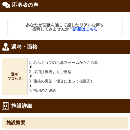
応募者の声
修制度あり
あなたが面接を通して感じたリアルな声を
投稿してみませんか？
詳細はこちら
選考・面接
1. みんジョブの応募フォームからご応募
▼
2. 採用担当者よりご連絡
選考
▼
プロセス
3. 面接の実施（場合によって複数回）
▼
4. 採用のご連絡
施設詳細
施設概要