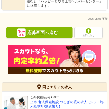
進むと「ハッピーとやま上市ヘルパーセンター」
に到着します。
2026/08/06 更新
応募画面
進む
へ
お気に入り
同じエリアの求人
この事業所から
2.6
km
上市 老人保健施設 つるぎの庭の求人 (シフト制/
未経験可/無資格可)