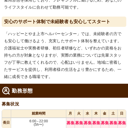
雇用形態を採用しており、フレキシブルに働けるため、あなたの
ライフスタイルに合わせて勤務可能です。
安心のサポート体制で未経験者も安心してスタート
「ハッピーとやま上市ヘルパーセンター」では、未経験者の方で
も安心して働けるよう、充実したサポート体制を整えています。
介護福祉士や実務者研修、初任者研修など、いずれかの資格をお
持ちの方が対象となりますが、実際の業務については先輩スタッ
フが丁寧に教えてくれるので、心配はいりません。地域に密着し
たサービスを提供し、利用者様の生活をより豊かにするため、一
緒に成長できる職場です。
勤務形態
募集状況
就業時間
月
火
水
木
金
土
日
6:00
22:00
～
長日
募集
募集
募集
募集
募集
募集
募集
(5h〜)