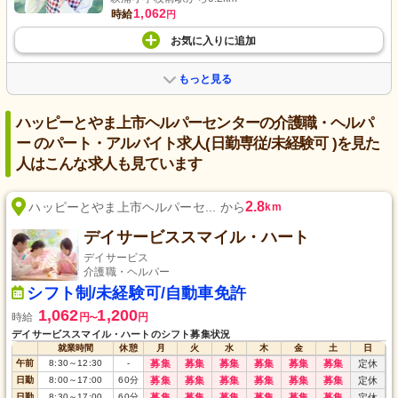
1,062
時給
円
お気に入り
に
追加
もっと見る
ハッピーとやま上市ヘルパーセンターの介護職・ヘルパ
ー のパート・アルバイト求人(日勤専従/未経験可 )を見た
人はこんな求人も見ています
2.8
ハッピーとやま上市ヘルパーセ... から
km
デイサービススマイル・ハート
デイサービス
介護職・ヘルパー
シフト制/未経験可/自動車免許
1,062
1,200
時給
円
円
〜
デイサービススマイル・ハートのシフト募集状況
就業時間
休憩
月
火
水
木
金
土
日
午前
8:30
～
12:30
-
募集
募集
募集
募集
募集
募集
定休
日勤
8:00
～
17:00
60
分
募集
募集
募集
募集
募集
募集
定休
日勤
8:30
～
17:00
60
分
募集
募集
募集
募集
募集
募集
定休