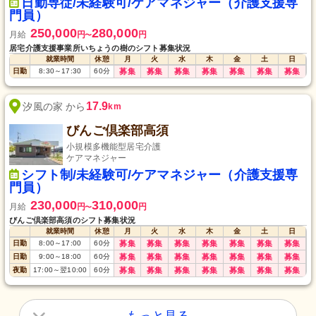
日勤専従/未経験可/ケアマネジャー（介護支援専
門員）
250,000
280,000
月給
円
円
〜
居宅介護支援事業所いちょうの樹のシフト募集状況
就業時間
休憩
月
火
水
木
金
土
日
日勤
8:30
～
17:30
60
分
募集
募集
募集
募集
募集
募集
募集
17.9
汐風の家 から
km
びんご倶楽部高須
小規模多機能型居宅介護
ケアマネジャー
シフト制/未経験可/ケアマネジャー（介護支援専
門員）
230,000
310,000
月給
円
円
〜
びんご倶楽部高須のシフト募集状況
就業時間
休憩
月
火
水
木
金
土
日
日勤
8:00
～
17:00
60
分
募集
募集
募集
募集
募集
募集
募集
日勤
9:00
～
18:00
60
分
募集
募集
募集
募集
募集
募集
募集
夜勤
17:00
～
翌10:00
60
分
募集
募集
募集
募集
募集
募集
募集
もっと見る