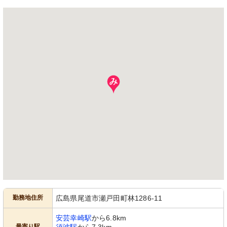
トイレ
手すり付きで安全に配慮されたトイレ
です。転倒防止のための設備が整って
います。
勤務地住所
広島県尾道市瀬戸田町林1286-11
安芸幸崎駅
から6.8km
最寄り駅