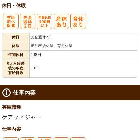
休日・休暇
有
完
年間休日
休日
完全週休2日
給消化促進
全週休2日
100日以上
休暇
産前産後休業、育児休業
年間休日
108日
6ヵ月経過
後の年次
10日
有給日数
仕事内容
募集職種
ケアマネジャー
仕事内容