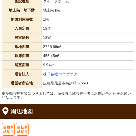
施設種別
グループホーム
居室
エアコン
地上階・地下階
地上階1階
窓から自然光が差し込む明るい個室で
このエアコンは、室内の温度を快適に
す。清潔感のあるフローリングが心地
保ち、利用者の皆様が過ごしやすい環
良さを演出しています。
境を提供します。
施設利用階数
1階
入居定員
18名
居室総数
18室
敷地面積
2725.66m²
延床面積
455.45m²
居室面積
9.94㎡
運営法人
株式会社 コラボケア
内観
浴室
色とりどりの飾りが魅力の壁面です。
福祉用の浴槽が備わったスペースで
運営者所在地
広島県尾道市高須町5755-1
季節感を感じさせる装飾が施され、施
す。快適に使えるよう安全設計がされ
設内の雰囲気を豊かにしています。
ています。
※受動喫煙対策につきましては、面接時に施設担当者にお問い合わせをお願い
いたします。
周辺地図