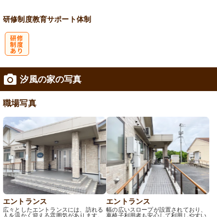
研修制度
教育
サポート体制
研
汐風の家の写真
修制度あり
職場写真
エントランス
エントランス
広々としたエントランスには、訪れる
幅の広いスロープが設置されており、
人を温かく迎える雰囲気があります。
車椅子利用者も安心して利用しやすい