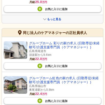
25.0
月給
万円
お気に入り
に
追加
もっと見る
同じ法人のケアマネジャーの正社員求人
グループホーム 彩りの家の求人 (日勤専従/未経
験可/介護支援専門員（ケアマネジャー）)
広島県尾道市
須波駅から9.4km
22.0
月給
万円
お気に入り
に
追加
グループホーム虹色の家の求人 (日勤専従/未経
験可/介護支援専門員（ケアマネジャー）)
広島県福山市
東尾道駅から0.8km
22.4
月給
万円
お気に入り
に
追加