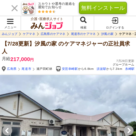
スカウトや選考の連絡を
無料インストール
通知でお知らせ
介護･医療求人サイト
メニュー
検索
ログインする
みんジョブ
ケアマネ
広島県のケアマネ
尾道市のケアマネ
汐風の家
ケアマネ・
【7/28更新】汐風の家
のケアマネジャーの正社員求
人
月給
217,000
円
7月28日更新
グループホーム
広島県
尾道市
瀬戸田町林
安芸幸崎駅
から6.8km
須波駅
から7.3km
糸崎駅
Yo
自由