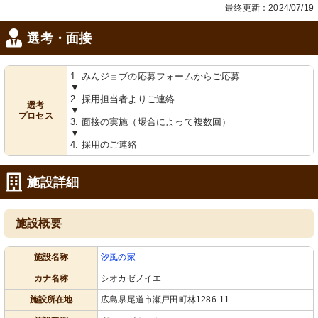
最終更新：2024/07/19
温かみのある空間で、お客様を迎える
温かい色合いと自然光が差し込む明る
快適なフロントです。インフォメーシ
い空間で、心地よく働ける環境です。
ョンも完備しています。
選考・面接
1. みんジョブの応募フォームからご応募
▼
2. 採用担当者よりご連絡
選考
▼
プロセス
3. 面接の実施（場合によって複数回）
▼
4. 採用のご連絡
看板
ラウンジ
温かみのある木製の看板が、施設のエ
自然光が差し込み、開放的な雰囲気の
施設詳細
ントランスで訪問者を迎えます。スタ
ある広々とした空間です。快適な滞在
ッフも親しみやすい雰囲気です。
ができます。
施設概要
施設名称
汐風の家
カナ名称
シオカゼノイエ
施設所在地
広島県尾道市瀬戸田町林1286-11