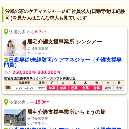
汐風の家のケアマネジャー の正社員求人(日勤専従/未経験
可 )を見た人はこんな求人も見ています
6.7
汐風の家 から
km
居宅介護支援事業所 シンシアー
居宅介護支援
ケアマネジャー
日勤専従/未経験可/ケアマネジャー（介護支援専
門員）
250,000
300,000
月給
円
円
〜
居宅介護支援事業所 シンシアーのシフト募集状況
就業時間
休憩
月
火
水
木
金
土
日
日勤
9:00
～
18:00
60
分
急募
急募
急募
急募
急募
定休
定休
15.3
汐風の家 から
km
居宅介護支援事業所いちょうの樹
居宅介護支援
ケアマネジャー