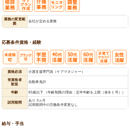
ケアプラン作
モ
業務の変更範
会社が定める業務
囲
成
ニタリング
応募条件
資格・経験
子育てママパ
資格必須
介護支援専門員（ケアマネジャー）
パ活躍
有資格者
自動車免許
歓迎
年齢
65歳以下 （年齢制限の理由：定年年齢を上限（省令１号））
あり 3ヵ月
試用期間
試用期間中の労働条件変更なし
給与・手当