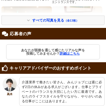
エントランスです。
すべての写真を見る
（全13枚）
応募者の声
エントランス
リビング
あなたが面接を通して感じたリアルな声を
広々としたエントランスには、自然光
趣のある装飾品が棚に飾られたくつろ
投稿してみませんか？
詳細はこちら
が差し込む明るい雰囲気が感じられま
ぎのスペースです。細部にこだわった
す。靴を揃えるスペースが整っていま
インテリアが印象的です。
す。
キャリアアドバイザーのおすすめポイント
介護業界で働きたい皆さん、みんジョブには週に必
ず2日の休みがある求人がございます。仕事とプライ
ベートのバランスを大切にしたい方に最適です。あ
高木
なたのライフスタイルを守りながら、やりがいのあ
る仕事がここにはありますよ。
フロント
廊下