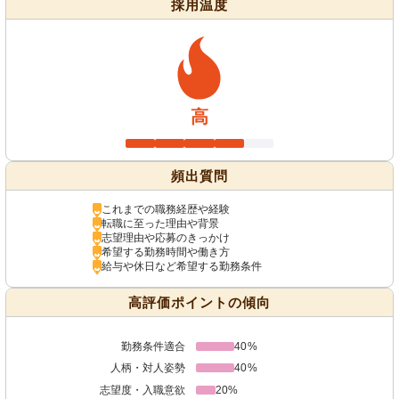
採用温度
高
頻出質問
これまでの職務経歴や経験
転職に至った理由や背景
志望理由や応募のきっかけ
希望する勤務時間や働き方
給与や休日など希望する勤務条件
高評価ポイントの傾向
勤務条件適合
40%
人柄・対人姿勢
40%
志望度・入職意欲
20%