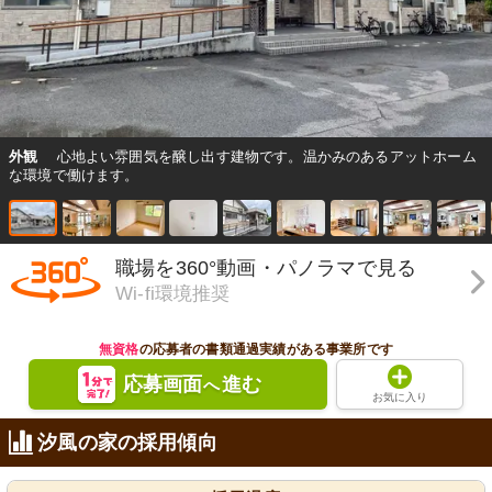
外観
心地よい雰囲気を醸し出す建物です。温かみのあるアットホーム
な環境で働けます。
職場を360°動画・パノラマで見る
Wi-fi環境推奨
無資格
の応募者の書類通過実績がある事業所です
応募画面
進む
へ
お気に入り
汐風の家の採用傾向