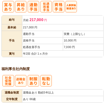
処
人事評価制度
217,000
給与
月給
円
遇改善手当
あり
基本給
217,000
円
通勤手当
実費（上限なし）
手当
資格手当
10,000 円
処遇改善手当
7,000 円
賞与
年2回 合計 1ヵ月分
福利厚生
社内制度
社
退職金制度
退職金あり 勤続5年以上
会保険完備
定年制度
あり 66歳