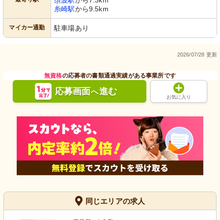
須波駅
から7.3km
糸崎駅
から9.5km
マイカー通勤
駐車場あり
2026/07/28 更新
無資格
の応募者の書類通過実績がある事業所です
応募画面
進む
へ
お気に入り
同じエリアの求人