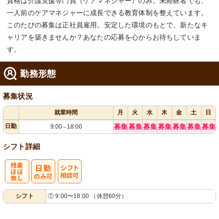
資格は介護支援専門員（ケアマネジャー）のみ。未経験者でも、
一人前のケアマネジャーに成長できる教育体制を整えています。
このたびの募集は正社員雇用。安定した環境のもとで、新たなキ
ャリアを築きませんか？あなたの応募を心からお待ちしていま
す。
勤務形態
募集状況
就業時間
月
火
水
木
金
土
日
日勤
募集
募集
募集
募集
募集
募集
募集
9:00
18:00
～
シフト詳細
残
シ
シフト
① 9:00〜18:00 （休憩60分）
業ほぼなし
フト相談可