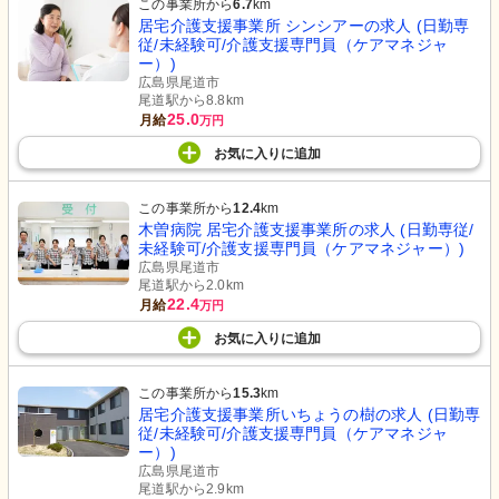
この事業所から
6.7
km
居宅介護支援事業所 シンシアーの求人 (日勤専
従/未経験可/介護支援専門員（ケアマネジャ
ー）)
広島県尾道市
尾道駅から8.8km
25.0
月給
万円
お気に入り
に
追加
この事業所から
12.4
km
木曽病院 居宅介護支援事業所の求人 (日勤専従/
未経験可/介護支援専門員（ケアマネジャー）)
広島県尾道市
尾道駅から2.0km
22.4
月給
万円
お気に入り
に
追加
この事業所から
15.3
km
居宅介護支援事業所いちょうの樹の求人 (日勤専
従/未経験可/介護支援専門員（ケアマネジャ
ー）)
広島県尾道市
尾道駅から2.9km