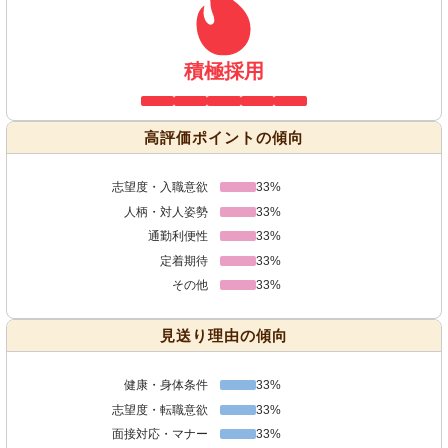
積極採用
高評価ポイントの傾向
志望度・入職意欲
33%
人柄・対人姿勢
33%
通勤利便性
33%
定着期待
33%
その他
33%
見送り理由の傾向
健康・身体条件
33%
志望度・転職意欲
33%
面接対応・マナー
33%