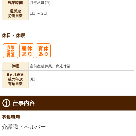
残業時間
月平均0時間
週所定
1日 ～ 2日
労働日数
休日・休暇
有
休暇
産前産後休業、育児休業
給消化促進
6ヵ月経過
後の年次
3日
有給日数
仕事内容
募集職種
介護職・ヘルパー