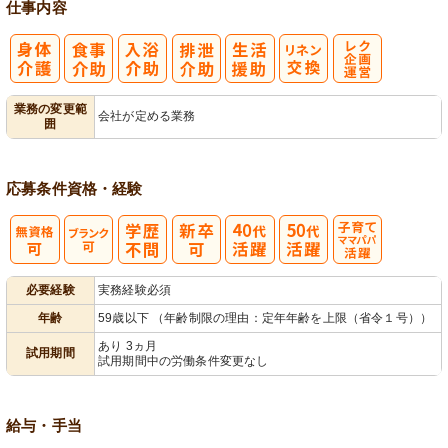
仕事内容
レク企画・運
業務の変更範
会社が定める業務
囲
営
応募条件
資格・経験
子育てママパ
必要経験
実務経験必須
パ活躍
年齢
59歳以下 （年齢制限の理由：定年年齢を上限（省令１号））
あり 3ヵ月
試用期間
試用期間中の労働条件変更なし
給与・手当