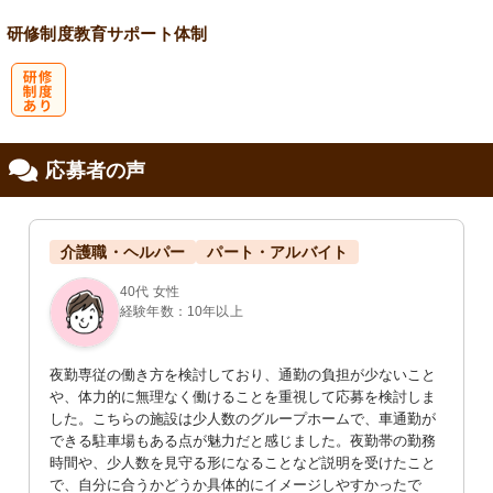
研修制度
教育
サポート体制
研
応募者の声
修制度あり
介護職・ヘルパー
パート・アルバイト
40代 女性
経験年数：10年以上
夜勤専従の働き方を検討しており、通勤の負担が少ないこと
や、体力的に無理なく働けることを重視して応募を検討しま
した。こちらの施設は少人数のグループホームで、車通勤が
できる駐車場もある点が魅力だと感じました。夜勤帯の勤務
時間や、少人数を見守る形になることなど説明を受けたこと
で、自分に合うかどうか具体的にイメージしやすかったで