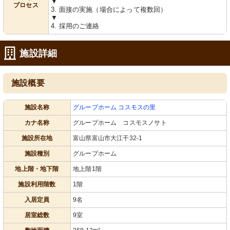
▼
プロセス
3. 面接の実施（場合によって複数回）
▼
4. 採用のご連絡
施設詳細
施設概要
施設名称
グループホーム コスモスの里
カナ名称
グループホーム コスモスノサト
施設所在地
富山県富山市大江干32-1
施設種別
グループホーム
地上階・地下階
地上階1階
施設利用階数
1階
入居定員
9名
居室総数
9室