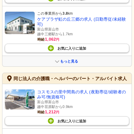
この事業所から
3.8
km
ケアプラザ虹の丘三郷の求人 (日勤専従/未経験
可)
富山県富山市
越中三郷駅から1.7km
1,062
時給
円
お気に入り
に
追加
もっと見る
同じ法人の介護職・ヘルパーのパート・アルバイト求人
コスモスの里中間島の求人 (夜勤専従/経験者の
み可/無資格可)
富山県富山市
越中荏原駅から0.9km
1,212
時給
円
お気に入り
に
追加