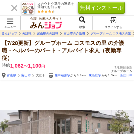
スカウトや選考の連絡を
無料インストール
通知でお知らせ
介護･医療求人サイト
メニュー
検索
ログインする
みんジョブ
介護職
富山県の介護職
富山市の介護職
グループホーム コスモスの里
【7/28更新】グループホーム コスモスの里
の介護
職・ヘルパーのパート・アルバイト求人（夜勤専
従）
時給
1,062
1,100
〜
円
7月28日更新
グループホーム
富山県
富山市
大江干
越中荏原駅
から0.8km
東新庄駅
から1.3km
新庄田中