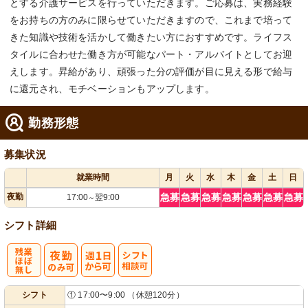
とする介護サービスを行っていただきます。ご応募は、実務経験
をお持ちの方のみに限らせていただきますので、これまで培って
きた知識や技術を活かして働きたい方におすすめです。ライフス
タイルに合わせた働き方が可能なパート・アルバイトとしてお迎
えします。昇給があり、頑張った分の評価が目に見える形で給与
に還元され、モチベーションもアップします。
勤務形態
募集状況
就業時間
月
火
水
木
金
土
日
夜勤
急募
急募
急募
急募
急募
急募
急募
17:00
翌9:00
～
シフト詳細
残
週
シ
シフト
① 17:00〜9:00 （休憩120分）
業ほぼなし
1日から可
フト相談可