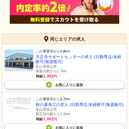
同じエリアの求人
この事業所から
1.6
km
天正寺サポートセンターの求人 (日勤専従/未経
験可/無資格可)
富山県富山市
東新庄駅から1.7km
1,062
時給
円
お気に入り
に
追加
この事業所から
1.7
km
桜の森長江の求人 (日勤専従/未経験可/無資格可)
富山県富山市
新庄田中駅から1.0km
1,062
時給
円
お気に入り
に
追加