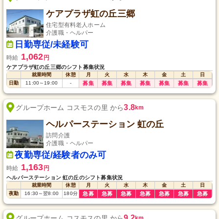
ケアプラザ虹の丘三郷
住宅型有料老人ホーム
介護職・ヘルパー
日勤専従/未経験可
1,062
時給
円
ケアプラザ虹の丘三郷のシフト募集状況
就業時間
休憩
月
火
水
木
金
土
日
日勤
11:00
～
19:00
-
募集
募集
募集
募集
募集
募集
募集
3.8
グループホーム コスモスの里 から
km
ヘルパーステーション 虹の丘
訪問介護
介護職・ヘルパー
夜勤専従/経験者のみ可
1,163
時給
円
ヘルパーステーション 虹の丘のシフト募集状況
就業時間
休憩
月
火
水
木
金
土
日
夜勤
16:30
～
翌8:00
180
分
急募
急募
急募
急募
急募
急募
急募
9.2
グループホーム コスモスの里 から
km