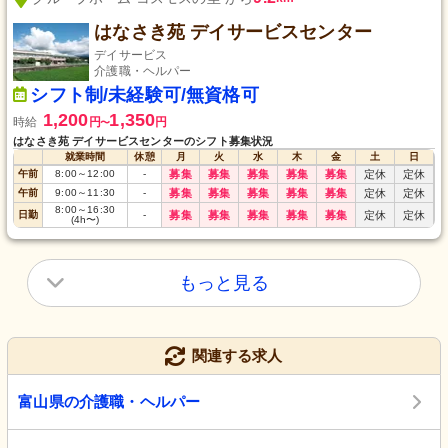
はなさき苑 デイサービスセンター
デイサービス
介護職・ヘルパー
シフト制/未経験可/無資格可
1,200
1,350
時給
円
円
〜
はなさき苑 デイサービスセンターのシフト募集状況
就業時間
休憩
月
火
水
木
金
土
日
午前
8:00
～
12:00
-
募集
募集
募集
募集
募集
定休
定休
午前
9:00
～
11:30
-
募集
募集
募集
募集
募集
定休
定休
8:00
～
16:30
日勤
-
募集
募集
募集
募集
募集
定休
定休
(4h〜)
もっと見る
関連する求人
富山県の介護職・ヘルパー