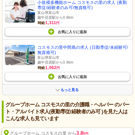
小規模多機能ホーム コスモスの里の求人 (夜勤
専従/経験者のみ可/無資格可)
富山県富山市
越中荏原駅から0.8km
1,311
時給
円
お気に入り
に
追加
コスモスの里中間島の求人 (日勤専従/未経験可/
無資格可)
富山県富山市
越中荏原駅から0.9km
1,062
時給
円
お気に入り
に
追加
もっと見る
グループホーム コスモスの里の介護職・ヘルパー のパー
ト・アルバイト求人(夜勤専従/経験者のみ可 )を見た人は
こんな求人も見ています
3.8
グループホーム コスモスの里 から
km