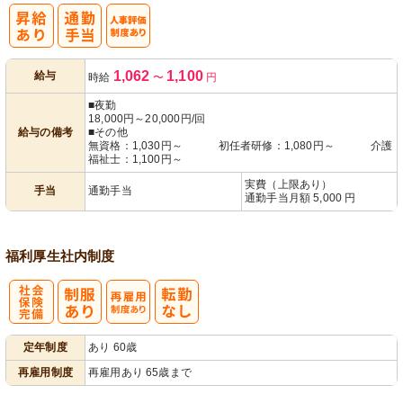
人事評価制度
1,062
1,100
給与
時給
〜
円
あり
■夜勤
18,000円～20,000円/回
給与の備考
■その他
無資格：1,030円～ 初任者研修：1,080円～ 介護
福祉士：1,100円～
実費（上限あり）
手当
通勤手当
通勤手当月額 5,000 円
福利厚生
社内制度
社
再雇用制度あ
定年制度
あり 60歳
会保険完備
り
再雇用制度
再雇用あり 65歳まで