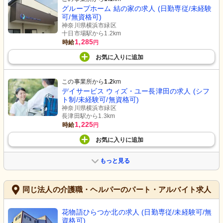
グループホーム 結の家の求人 (日勤専従/未経験
可/無資格可)
神奈川県横浜市緑区
十日市場駅から1.2km
1,285
時給
円
お気に入り
に
追加
この事業所から
1.2
km
デイサービス ウィズ・ユー長津田の求人 (シフ
ト制/未経験可/無資格可)
神奈川県横浜市緑区
長津田駅から1.3km
1,225
時給
円
お気に入り
に
追加
もっと見る
同じ法人の介護職・ヘルパーのパート・アルバイト求人
花物語ひらつか北の求人 (日勤専従/未経験可/無
資格可)