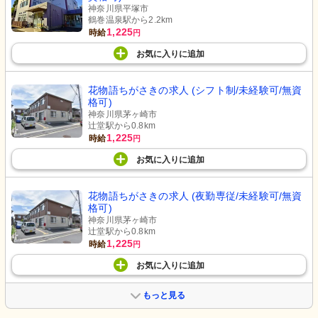
神奈川県平塚市
鶴巻温泉駅から2.2km
1,225
時給
円
お気に入り
に
追加
花物語ちがさきの求人 (シフト制/未経験可/無資
格可)
神奈川県茅ヶ崎市
辻堂駅から0.8km
1,225
時給
円
お気に入り
に
追加
花物語ちがさきの求人 (夜勤専従/未経験可/無資
格可)
神奈川県茅ヶ崎市
辻堂駅から0.8km
1,225
時給
円
お気に入り
に
追加
もっと見る