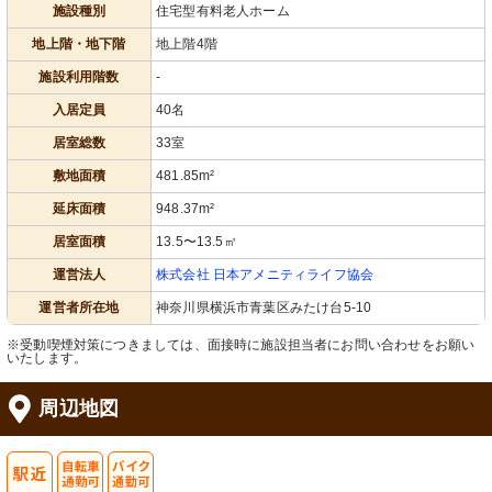
施設種別
住宅型有料老人ホーム
地上階・地下階
地上階4階
施設利用階数
-
入居定員
40名
居室総数
33室
敷地面積
481.85m²
延床面積
948.37m²
居室面積
13.5〜13.5㎡
運営法人
株式会社 日本アメニティライフ協会
運営者所在地
神奈川県横浜市青葉区みたけ台5-10
※受動喫煙対策につきましては、面接時に施設担当者にお問い合わせをお願い
いたします。
周辺地図