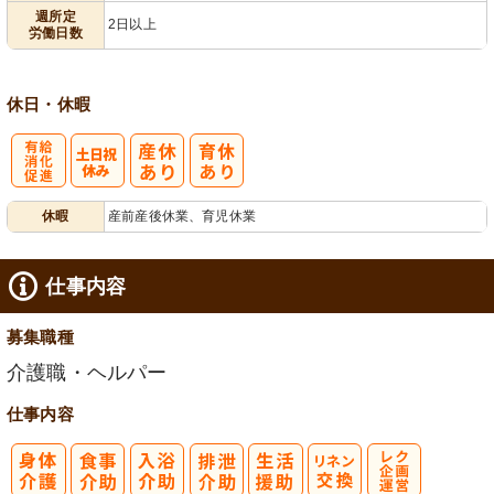
業ほぼなし
2日から可
フト相談可
週所定
2日以上
労働日数
休日・休暇
有
休暇
産前産後休業、育児休業
給消化促進
仕事内容
募集職種
介護職・ヘルパー
仕事内容
レク企画・運