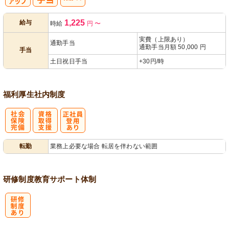
日・祝給与ア
人事評価制度
1,225
給与
時給
円
〜
ップ
あり
実費（上限あり）
通勤手当
通勤手当月額 50,000 円
手当
土日祝日手当
+30円/時
福利厚生
社内制度
社
資格取得支援
正社員登用あ
転勤
業務上必要な場合 転居を伴わない範囲
会保険完備
あり
り
研修制度
教育
サポート体制
研