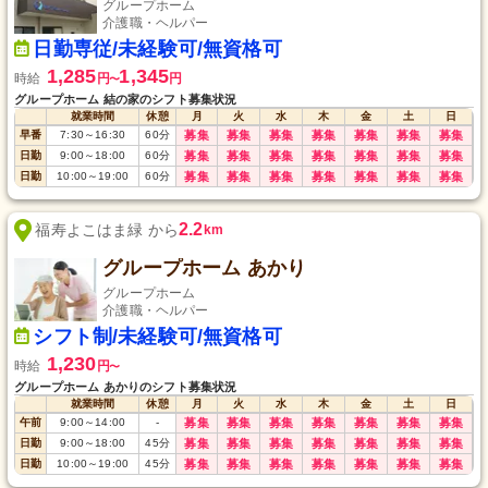
グループホーム
介護職・ヘルパー
日勤専従/未経験可/無資格可
1,285
1,345
時給
円
円
〜
グループホーム 結の家のシフト募集状況
就業時間
休憩
月
火
水
木
金
土
日
早番
7:30
～
16:30
60
分
募集
募集
募集
募集
募集
募集
募集
日勤
9:00
～
18:00
60
分
募集
募集
募集
募集
募集
募集
募集
日勤
10:00
～
19:00
60
分
募集
募集
募集
募集
募集
募集
募集
2.2
福寿よこはま緑 から
km
グループホーム あかり
グループホーム
介護職・ヘルパー
シフト制/未経験可/無資格可
1,230
時給
円
〜
グループホーム あかりのシフト募集状況
就業時間
休憩
月
火
水
木
金
土
日
午前
9:00
～
14:00
-
募集
募集
募集
募集
募集
募集
募集
日勤
9:00
～
18:00
45
分
募集
募集
募集
募集
募集
募集
募集
日勤
10:00
～
19:00
45
分
募集
募集
募集
募集
募集
募集
募集