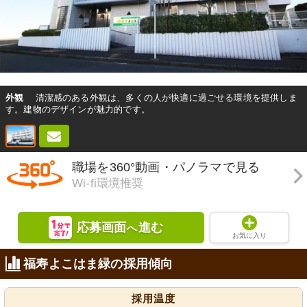
外観
清潔感のある外観は、多くの人が快適に過ごせる環境を提供しま
す。建物のデザインが魅力的です。
職場を360°動画・パノラマで見る
Wi-fi環境推奨
応募画面
進む
へ
お気に入り
福寿よこはま緑の採用傾向
採用温度