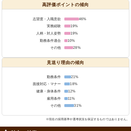
高評価ポイントの傾向
志望度・入職意欲
46%
実務経験
19%
人柄・対人姿勢
19%
勤務条件適合
10%
その他
28%
見送り理由の傾向
勤務条件
21%
面接対応・マナー
18%
健康・身体条件
12%
雇用条件
11%
その他
31%
※現在の採用基準や選考状況を保証するものではありません。