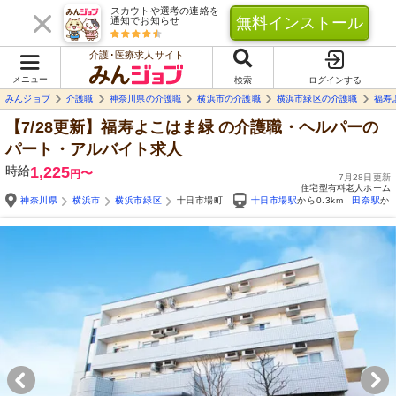
スカウトや選考の連絡を
無料インストール
通知でお知らせ
介護･医療求人サイト
メニュー
検索
ログインする
みんジョブ
介護職
神奈川県の介護職
横浜市の介護職
横浜市緑区の介護職
福寿
【7/28更新】福寿よこはま緑
の介護職・ヘルパーの
パート・アルバイト求人
時給
1,225
〜
円
7月28日更新
住宅型有料老人ホーム
神奈川県
横浜市
横浜市緑区
十日市場町
十日市場駅
から0.3km
田奈駅
から
Yo
自由