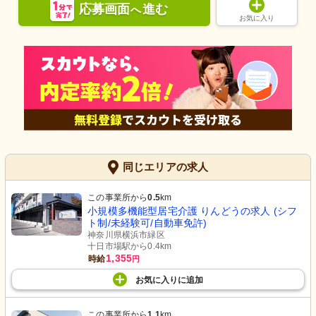
応募画面
進む
へ
お気に入り
同じエリアの求人
この事業所から
0.5
km
小規模多機能型居宅介護 りんどうの求人 (シフ
ト制/未経験可/自動車免許)
神奈川県横浜市緑区
十日市場駅から0.4km
1,355
時給
円
お気に入り
に
追加
この事業所から
1.1
km