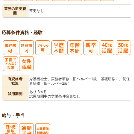
業務の変更範
変更なし
囲
営
応募条件
資格・経験
子育てママパ
有資格者
介護福祉士、実務者研修（旧ヘルパー1級・基礎研修）、初任
歓迎
者研修（旧ヘルパー2級）
パ活躍
あり 3ヵ月
試用期間
試用期間中の労働条件変更なし
給与・手当