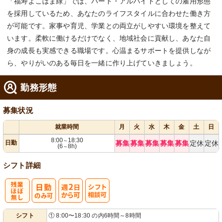
「福寿よこはま緑」では、パート・アルバイトとしての雇用形態
を採用しているため、あなたのライフスタイルに合わせた働き方
が可能です。家事や育児、学業との両立がしやすい環境を整えて
います。柔軟に働けるだけでなく、地域社会に貢献し、あなた自
身の成長も実感できる職場です。心温まるサポートを提供しなが
ら、やりがいのある毎日を一緒に作り上げていきましょう。
勤務形態
募集状況
就業時間
月
火
水
木
金
土
日
8:00
18:30
～
日勤
募集
募集
募集
募集
募集
定休
定休
(6
8h)
～
シフト詳細
残
週
シ
シフト
① 8:00〜18:30 の内6時間～8時間