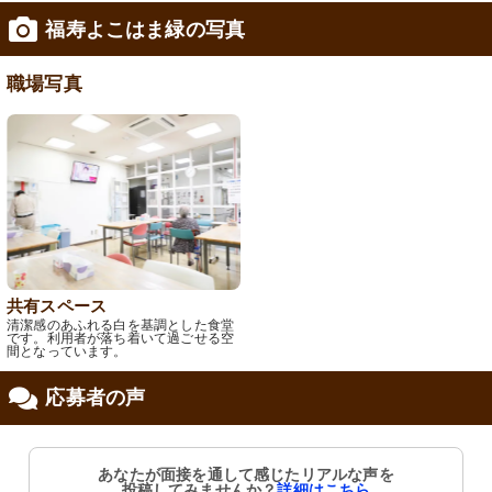
福寿よこはま緑の写真
修制度あり
職場写真
共有スペース
清潔感のあふれる白を基調とした食堂
です。利用者が落ち着いて過ごせる空
間となっています。
応募者の声
あなたが面接を通して感じたリアルな声を
投稿してみませんか？
詳細はこちら