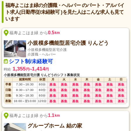
福寿よこはま緑の介護職・ヘルパー のパート・アルバイ
ト求人(日勤専従/未経験可 )を見た人はこんな求人も見て
います
0.5
福寿よこはま緑 から
km
小規模多機能型居宅介護 りんどう
小規模多機能型居宅介護
介護職・ヘルパー
シフト制/未経験可
1,355
1,414
時給
円
円
〜
小規模多機能型居宅介護 りんどうのシフト募集状況
就業時間
休憩
月
火
水
木
金
土
日
早番
7:30
～
16:30
60
分
募集
募集
募集
募集
募集
募集
募集
日勤
8:30
～
17:30
60
分
募集
募集
募集
募集
募集
募集
募集
日勤
9:30
～
18:30
60
分
募集
募集
募集
募集
募集
募集
募集
夜勤
16:00
～
翌10:00
120
分
募集
募集
募集
募集
募集
募集
募集
1.1
福寿よこはま緑 から
km
グループホーム 結の家