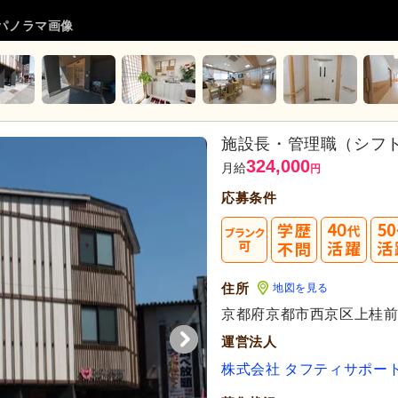
°パノラマ画像
施設長・管理職（シフト
324,000
月給
円
応募条件
40
住所
地図を見る
代活躍
代活躍
京都府京都市西京区上桂前田
運営法人
株式会社 タフティサポー