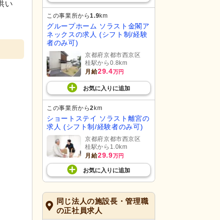
供い
この事業所から
1.9
km
グループホーム ソラスト金閣ア
ネックスの求人 (シフト制/経験
者のみ可)
京都府京都市西京区
桂駅から0.8km
29.4
月給
万円
お気に入り
に
追加
この事業所から
2
km
ショートステイ ソラスト離宮の
求人 (シフト制/経験者のみ可)
京都府京都市西京区
桂駅から1.0km
29.9
月給
万円
お気に入り
に
追加
同じ法人の施設長・管理職
の正社員求人