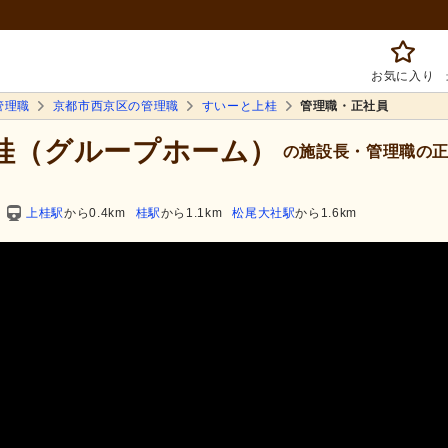
お気に入り
管理職
京都市西京区の管理職
すいーと上桂
管理職・正社員
上桂（グループホーム）
の施設長・管理職の正
上桂駅
から0.4km
桂駅
から1.1km
松尾大社駅
から1.6km