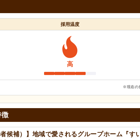
向
採用温度
高
※現在の
特徴
理者候補）】地域で愛されるグループホーム『す