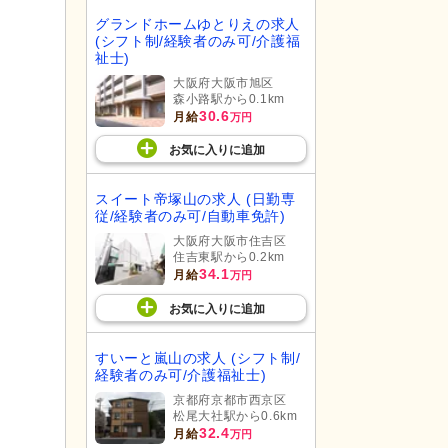
グランドホームゆとりえの求人
(シフト制/経験者のみ可/介護福
祉士)
大阪府大阪市旭区
森小路駅から0.1km
30.6
月給
万円
お気に入り
に
追加
スイート帝塚山の求人 (日勤専
従/経験者のみ可/自動車免許)
大阪府大阪市住吉区
住吉東駅から0.2km
34.1
月給
万円
お気に入り
に
追加
すいーと嵐山の求人 (シフト制/
経験者のみ可/介護福祉士)
京都府京都市西京区
松尾大社駅から0.6km
32.4
月給
万円