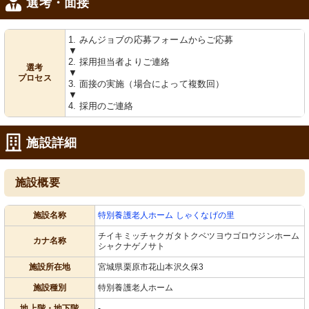
選考・面接
1. みんジョブの応募フォームからご応募
▼
2. 採用担当者よりご連絡
選考
▼
プロセス
3. 面接の実施（場合によって複数回）
▼
4. 採用のご連絡
施設詳細
施設概要
施設名称
特別養護老人ホーム しゃくなげの里
チイキミッチャクガタトクベツヨウゴロウジンホーム
カナ名称
シャクナゲノサト
施設所在地
宮城県栗原市花山本沢久保3
施設種別
特別養護老人ホーム
地上階・地下階
-