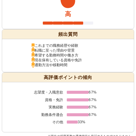
高
頻出質問
これまでの職務経歴や経験
転職に至った理由や背景
希望する勤務時間や働き方
現在保有している資格や免許
通勤方法や移動時間
高評価ポイントの傾向
志望度・入職意欲
67%
資格・免許
67%
実務経験
67%
勤務条件適合
67%
その他
33%