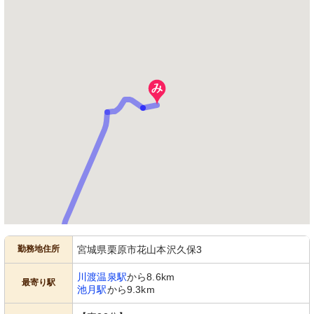
勤務地住所
宮城県栗原市花山本沢久保3
川渡温泉駅
から8.6km
最寄り駅
池月駅
から9.3km