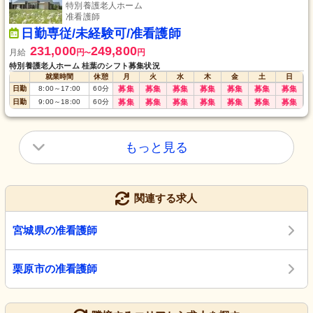
特別養護老人ホーム
准看護師
日勤専従/未経験可/准看護師
231,000
249,800
月給
円
円
〜
特別養護老人ホーム 桂葉のシフト募集状況
就業時間
休憩
月
火
水
木
金
土
日
日勤
8:00
～
17:00
60
分
募集
募集
募集
募集
募集
募集
募集
日勤
9:00
～
18:00
60
分
募集
募集
募集
募集
募集
募集
募集
もっと見る
関連する求人
宮城県の准看護師
栗原市の准看護師