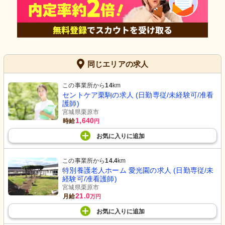
同じエリアの求人
この事業所から
14
km
セントケア栗駒の求人 (日勤専従/未経験可/准看
護師)
宮城県栗原市
1,640
時給
円
お気に入り
に
追加
この事業所から
14.4
km
特別養護老人ホーム 愛光園の求人 (日勤専従/未
経験可/准看護師)
宮城県栗原市
21.0
月給
万円
お気に入り
に
追加