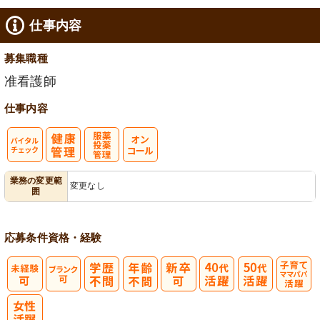
仕事内容
募集職種
准看護師
仕事内容
バイタルチェ
服薬・投薬管
業務の変更範
変更なし
囲
ック
理
応募条件
資格・経験
子育てママパ