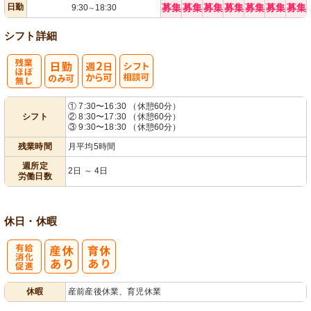
日勤
募集
募集
募集
募集
募集
募集
募集
9:30
18:30
～
シフト詳細
残
週
シ
① 7:30〜16:30 （休憩60分）
シフト
② 8:30〜17:30 （休憩60分）
業ほぼなし
2日から可
フト相談可
③ 9:30〜18:30 （休憩60分）
残業時間
月平均5時間
週所定
2日 ～ 4日
労働日数
休日・休暇
有
休暇
産前産後休業、育児休業
給消化促進