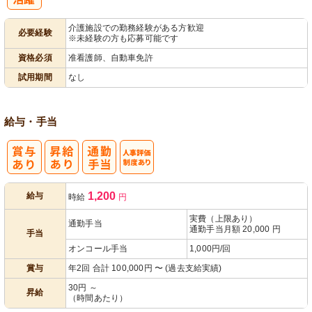
パ活躍
介護施設での勤務経験がある方歓迎
必要経験
※未経験の方も応募可能です
資格必須
准看護師、自動車免許
試用期間
なし
給与・手当
人事評価制度
1,200
給与
時給
円
あり
実費（上限あり）
通勤手当
通勤手当月額 20,000 円
手当
オンコール手当
1,000円/回
賞与
年2回 合計 100,000円 〜 (過去支給実績)
30円 ～
昇給
（時間あたり）