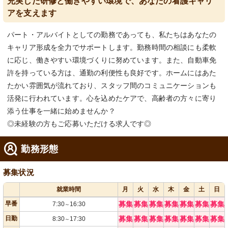
充実した研修と働きやすい環境で、あなたの看護キャリ
アを支えます
パート・アルバイトとしての勤務であっても、私たちはあなたの
キャリア形成を全力でサポートします。勤務時間の相談にも柔軟
に応じ、働きやすい環境づくりに努めています。また、自動車免
許を持っている方は、通勤の利便性も良好です。ホームにはあた
たかい雰囲気が流れており、スタッフ間のコミュニケーションも
活発に行われています。心を込めたケアで、高齢者の方々に寄り
添う仕事を一緒に始めませんか？
◎未経験の方もご応募いただける求人です◎
勤務形態
募集状況
就業時間
月
火
水
木
金
土
日
早番
募集
募集
募集
募集
募集
募集
募集
7:30
16:30
～
日勤
募集
募集
募集
募集
募集
募集
募集
8:30
17:30
～