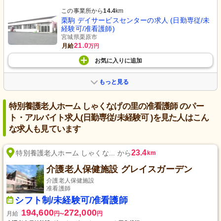
この事業所から
14.4
km
栗駒 デイサービスセンターの求人 (日勤専従/未
経験可/准看護師)
宮城県栗原市
21.0
月給
万円
お気に入り
に
追加
もっと見る
特別養護老人ホーム しゃくなげの里の准看護師 のパー
ト・アルバイト求人(日勤専従/未経験可 )を見た人はこん
な求人も見ています
23.4
特別養護老人ホーム しゃくな... から
km
介護老人保健施設 グレイスガーデン
介護老人保健施設
准看護師
シフト制/未経験可/准看護師
194,600
272,000
月給
円
円
〜