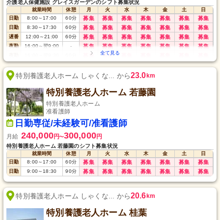
介護老人保健施設 グレイスガーデンのシフト募集状況
就業時間
休憩
月
火
水
木
金
土
日
日勤
8:00
～
17:00
60
分
募集
募集
募集
募集
募集
募集
募集
日勤
8:30
～
17:30
60
分
募集
募集
募集
募集
募集
募集
募集
遅番
12:00
～
21:00
60
分
募集
募集
募集
募集
募集
募集
募集
夜勤
16:00
～
翌9:00
-
募集
募集
募集
募集
募集
募集
募集
夜勤
16:00
～
翌9:30
60
分
募集
募集
募集
募集
募集
募集
募集
23.0
特別養護老人ホーム しゃくな... から
km
特別養護老人ホーム 若藤園
特別養護老人ホーム
准看護師
日勤専従/未経験可/准看護師
240,000
300,000
月給
円
円
〜
特別養護老人ホーム 若藤園のシフト募集状況
就業時間
休憩
月
火
水
木
金
土
日
日勤
8:00
～
17:00
60
分
募集
募集
募集
募集
募集
募集
募集
日勤
9:00
～
18:30
90
分
募集
募集
募集
募集
募集
募集
募集
20.6
特別養護老人ホーム しゃくな... から
km
特別養護老人ホーム 桂葉