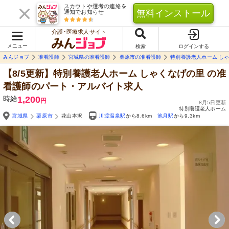
スカウトや選考の連絡を
無料インストール
通知でお知らせ
介護･医療求人サイト
メニュー
検索
ログインする
みんジョブ
准看護師
宮城県の准看護師
栗原市の准看護師
特別養護老人ホーム し
【8/5更新】特別養護老人ホーム しゃくなげの里
の准
看護師のパート・アルバイト求人
時給
1,200
円
8月5日更新
特別養護老人ホーム
宮城県
栗原市
花山本沢
川渡温泉駅
から8.6km
池月駅
から9.3km