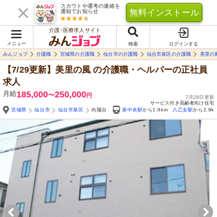
スカウトや選考の連絡を
無料インストール
通知でお知らせ
介護･医療求人サイト
メニュー
検索
ログインする
みんジョブ
介護職
宮城県の介護職
仙台市の介護職
仙台市泉区の介護職
美里の
【7/29更新】美里の風
の介護職・ヘルパーの正社員
求人
月給
185,000
250,000
〜
円
7月29日更新
サービス付き高齢者向け住宅
宮城県
仙台市
仙台市泉区
向陽台
泉中央駅
から1.9km
八乙女駅
から2.9k