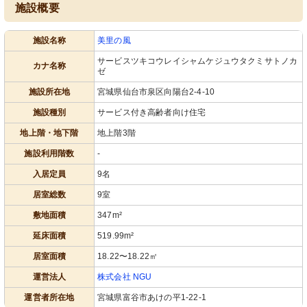
施設概要
施設名称
美里の風
サービスツキコウレイシャムケジュウタクミサトノカ
カナ名称
ゼ
施設所在地
宮城県仙台市泉区向陽台2-4-10
施設種別
サービス付き高齢者向け住宅
地上階・地下階
地上階3階
施設利用階数
-
入居定員
9名
居室総数
9室
敷地面積
347m²
延床面積
519.99m²
居室面積
18.22〜18.22㎡
運営法人
株式会社 NGU
運営者所在地
宮城県富谷市あけの平1-22-1