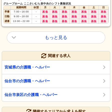
グループホーム ここさいむら泉中央のシフト募集状況
就業時間
休憩
月
火
水
木
金
土
日
早番
7:00
～
16:00
-
募集
募集
募集
募集
募集
募集
募集
日勤
9:00
～
18:00
-
募集
募集
募集
募集
募集
募集
募集
遅番
13:00
～
22:00
-
募集
募集
募集
募集
募集
募集
募集
もっと見る
関連する求人
宮城県の介護職・ヘルパー
仙台市の介護職・ヘルパー
仙台市泉区の介護職・ヘルパー
隣接するエリアから求人を探す