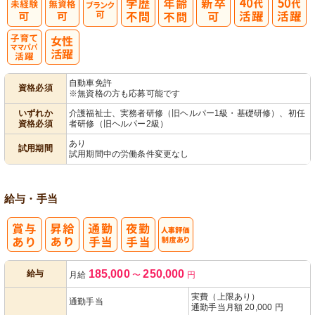
子育てママパ
自動車免許
資格必須
※無資格の方も応募可能です
パ活躍
いずれか
介護福祉士、実務者研修（旧ヘルパー1級・基礎研修）、初任
資格必須
者研修（旧ヘルパー2級）
あり
試用期間
試用期間中の労働条件変更なし
給与・手当
人事評価制度
185,000
250,000
給与
月給
〜
円
あり
実費（上限あり）
通勤手当
通勤手当月額 20,000 円