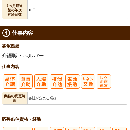
給消化促進
100日以上
6ヵ月経過
後の年次
10日
有給日数
仕事内容
募集職種
介護職・ヘルパー
仕事内容
レク企画・運
業務の変更範
会社が定める業務
囲
営
応募条件
資格・経験