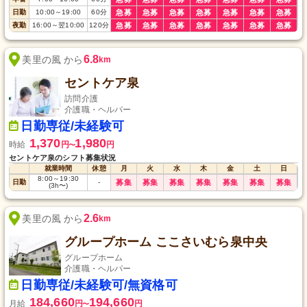
日勤
10:00
～
19:00
60
分
急募
急募
急募
急募
急募
急募
急募
夜勤
16:00
～
翌10:00
120
分
急募
急募
急募
急募
急募
急募
急募
6.8
美里の風 から
km
セントケア泉
訪問介護
介護職・ヘルパー
日勤専従/未経験可
1,370
1,980
時給
円
円
〜
セントケア泉のシフト募集状況
就業時間
休憩
月
火
水
木
金
土
日
8:00
～
19:30
日勤
-
募集
募集
募集
募集
募集
募集
募集
(3h〜)
2.6
美里の風 から
km
グループホーム ここさいむら泉中央
グループホーム
介護職・ヘルパー
日勤専従/未経験可/無資格可
184,660
194,660
月給
円
円
〜