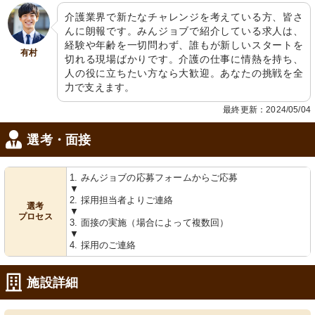
穏やかな光が差し込む空間に、佇む低
安全な手すり付きで、入浴時のアシス
介護業界で新たなチャレンジを考えている方、皆さ
いテーブルが和やかな雰囲気を醸し出
トに配慮された清潔な浴室です。
しています。
んに朗報です。みんジョブで紹介している求人は、
経験や年齢を一切問わず、誰もが新しいスタートを
有村
切れる現場ばかりです。介護の仕事に情熱を持ち、
人の役に立ちたい方なら大歓迎。あなたの挑戦を全
力で支えます。
最終更新：2024/05/04
選考・面接
1. みんジョブの応募フォームからご応募
▼
2. 採用担当者よりご連絡
選考
▼
プロセス
3. 面接の実施（場合によって複数回）
▼
4. 採用のご連絡
施設詳細