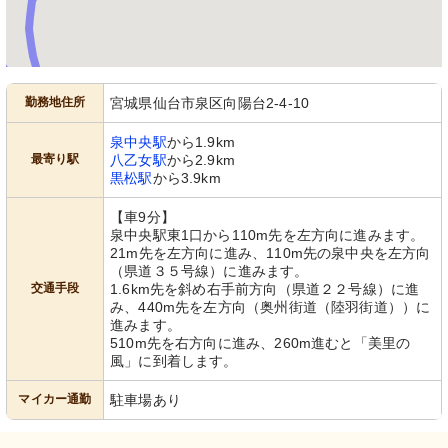
勤務地住所
宮城県仙台市泉区向陽台2-4-10
泉中央駅
から1.9km
最寄り駅
八乙女駅
から2.9km
黒松駅
から3.9km
【車9分】
泉中央駅東1口から110m先を左方向に進みます。
21m先を左方向に進み、110m先の泉中央を左方向
（県道３５号線）に進みます。
交通手段
1.6km先を斜め右手前方向（県道２２号線）に進
み、440m先を左方向（奥州街道（陸羽街道））に
進みます。
510m先を右方向に進み、260m進むと「美里の
風」に到着します。
マイカー通勤
駐車場あり