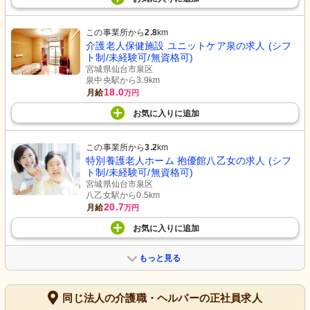
この事業所から
2.8
km
介護老人保健施設 ユニットケア泉の求人 (シフ
ト制/未経験可/無資格可)
宮城県仙台市泉区
泉中央駅から3.9km
18.0
月給
万円
お気に入り
に
追加
この事業所から
3.2
km
特別養護老人ホーム 抱優館八乙女の求人 (シフ
ト制/未経験可/無資格可)
宮城県仙台市泉区
八乙女駅から0.5km
20.7
月給
万円
お気に入り
に
追加
もっと見る
同じ法人の介護職・ヘルパーの正社員求人