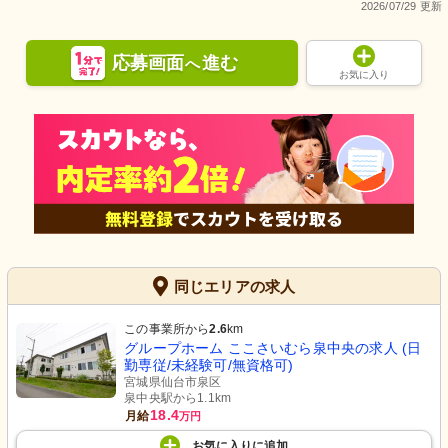
2026/07/29 更新
応募画面
進む
へ
お気に入り
同じエリアの求人
この事業所から
2.6
km
グループホーム ここさいむら泉中央の求人 (日
勤専従/未経験可/無資格可)
宮城県仙台市泉区
泉中央駅から1.1km
18.4
月給
万円
お気に入り
に
追加