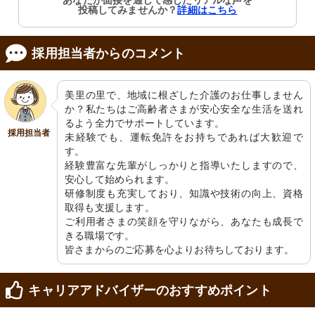
あなたが面接を通して感じたリアルな声を
安全を考えた手すり付きトイレが整え
広々とした使いやすい洗面台で日々の
投稿してみませんか？
詳細はこちら
られ、快適な使い心地です。
清潔を保ちましょう。
採用担当者からのコメント
美里の里で、地域に根ざした介護のお仕事しません
か？私たちはご高齢者さまが安心安全な生活を送れ
るよう全力でサポートしています。

採用担当者
未経験でも、運転免許をお持ちであれば大歓迎で
洗面台・洗濯室
個別浴室
す。

整理された清潔な空間には最新の洗濯
手すり付きのバスタブで安全に配慮さ
経験豊富な先輩がしっかりと指導いたしますので、
機があり、快適にご利用いただけま
れ、清潔な空間が保たれています。
す。
安心して始められます。

研修制度も充実しており、知識や技術の向上、資格
取得も支援します。

ご利用者さまの笑顔を守りながら、あなたも成長で
きる職場です。

皆さまからのご応募を心よりお待ちしております。
キャリアアドバイザーのおすすめポイント
和室
介護浴室