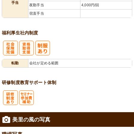
手当
夜勤手当
4,000円/回
宿直手当
福利厚生
社内制度
社
資格取得支援
転勤
会社が定める範囲
会保険完備
あり
研修制度
教育
サポート体制
研
セミナー参加
美里の風の写真
修制度あり
費補助