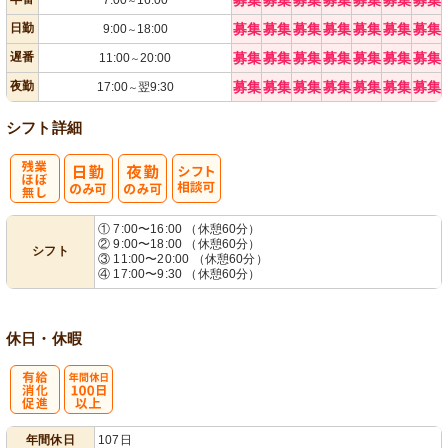
募集
募集
募集
募集
募集
募集
募集
7:00
16:00
～
日勤
募集
募集
募集
募集
募集
募集
募集
9:00
18:00
～
遅番
募集
募集
募集
募集
募集
募集
募集
11:00
20:00
～
夜勤
募集
募集
募集
募集
募集
募集
募集
17:00
翌9:30
～
シフト詳細
残
シ
① 7:00〜16:00 （休憩60分）
② 9:00〜18:00 （休憩60分）
シフト
業ほぼなし
フト相談可
③ 11:00〜20:00 （休憩60分）
④ 17:00〜9:30 （休憩60分）
休日・休暇
有
年間休日
年間休日
107日