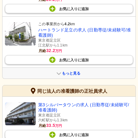
お気に入り
に
追加
この事業所から
4.2
km
ハートランド足立の求人 (日勤専従/未経験可/准
看護師)
東京都足立区
江北駅から1.1km
32.2
月給
万円
お気に入り
に
追加
もっと見る
同じ法人の准看護師の正社員求人
第3シルバータウンの求人 (日勤専従/未経験可/
准看護師)
東京都足立区
六町駅から1.3km
33.5
月給
万円
お気に入り
に
追加