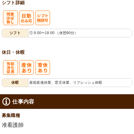
シフト詳細
残
シ
シフト
① 9:00〜18:00 （休憩90分）
業ほぼなし
フト相談可
休日・休暇
有
休暇
産前産後休業、育児休業、リフレッシュ休暇
給消化促進
仕事内容
募集職種
准看護師