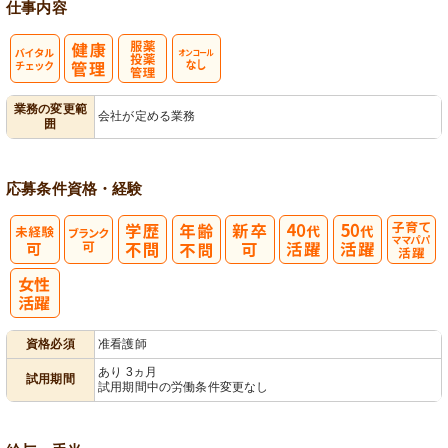
仕事内容
バイタルチェ
服薬・投薬管
オンコールな
業務の変更範
会社が定める業務
囲
ック
理
し
応募条件
資格・経験
子育てママパ
パ活躍
資格必須
准看護師
あり 3ヵ月
試用期間
試用期間中の労働条件変更なし