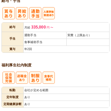
給与・手当
人事評価制度
335,000
給与
月給
円
〜
あり
通勤手当
実費（上限あり）
手当
食事補助手当
賞与
年2回
福利厚生
社内制度
社
転勤
会社が定める範囲
会保険完備
定年制度
あり
定期健康診断
あり