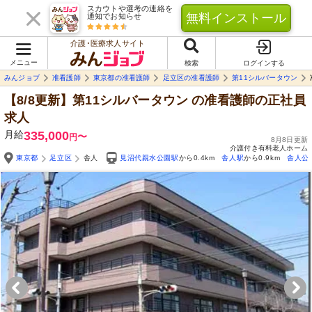
スカウトや選考の連絡を
無料インストール
通知でお知らせ
介護･医療求人サイト
メニュー
検索
ログインする
みんジョブ
准看護師
東京都の准看護師
足立区の准看護師
第11シルバータウン
【8/8更新】第11シルバータウン
の准看護師の正社員
求人
月給
335,000
〜
円
8月8日更新
介護付き有料老人ホーム
東京都
足立区
舎人
見沼代親水公園駅
から0.4km
舎人駅
から0.9km
舎人公