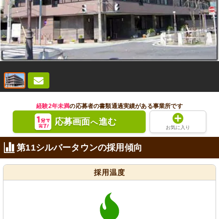
経験2年未満
の応募者の書類通過実績がある事業所です
応募画面
進む
へ
お気に入り
第11シルバータウンの採用傾向
採用温度