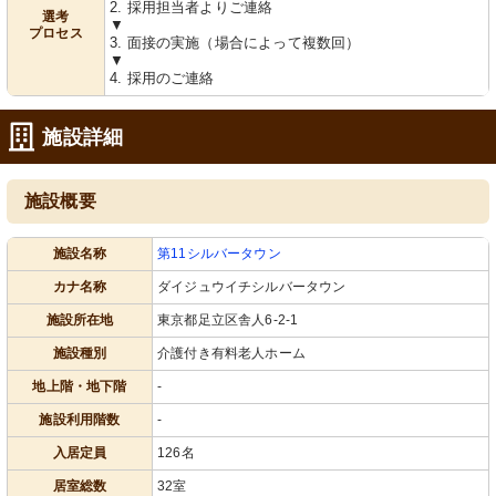
2. 採用担当者よりご連絡
選考
▼
プロセス
3. 面接の実施（場合によって複数回）
▼
4. 採用のご連絡
施設詳細
施設概要
施設名称
第11シルバータウン
カナ名称
ダイジュウイチシルバータウン
施設所在地
東京都足立区舎人6-2-1
施設種別
介護付き有料老人ホーム
地上階・地下階
-
施設利用階数
-
入居定員
126名
居室総数
32室