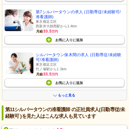
第7シルバータウンの求人 (日勤専従/未経験可/
准看護師)
東京都足立区
西新井大師西駅から1.4km
33.5
月給
万円
お気に入り
に
追加
シルバータウン保木間の求人 (日勤専従/未経験
可/准看護師)
東京都足立区
竹ノ塚駅から1.3km
33.5
月給
万円
お気に入り
に
追加
もっと見る
第11シルバータウンの准看護師 の正社員求人(日勤専従/未
経験可 )を見た人はこんな求人も見ています