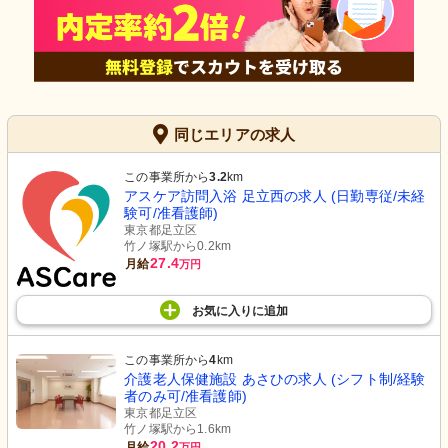
同じエリアの求人
この事業所から
3.2
km
アスケア訪問入浴 足立西の求人 (日勤専従/未経
験可/准看護師)
東京都足立区
竹ノ塚駅から0.2km
27.4
月給
万円
お気に入り
に
追加
この事業所から
4
km
介護老人保健施設 あさひの求人 (シフト制/経験
者のみ可/准看護師)
東京都足立区
竹ノ塚駅から1.6km
20.2
月給
万円