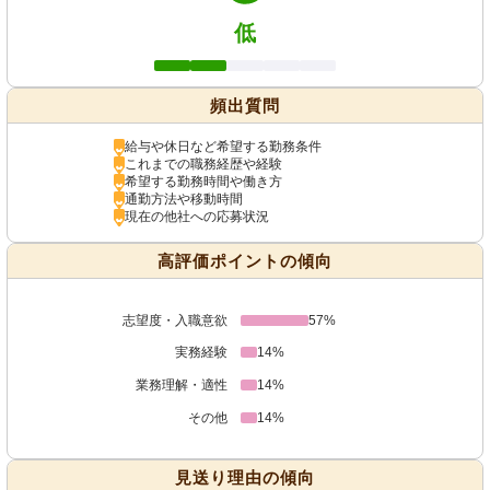
低
頻出質問
給与や休日など希望する勤務条件
これまでの職務経歴や経験
希望する勤務時間や働き方
通勤方法や移動時間
現在の他社への応募状況
高評価ポイントの傾向
志望度・入職意欲
57%
実務経験
14%
業務理解・適性
14%
その他
14%
見送り理由の傾向