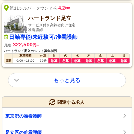
4.2
第11シルバータウン から
km
ハートランド足立
サービス付き高齢者向け住宅
准看護師
日勤専従/未経験可/准看護師
322,500
月給
円
〜
ハートランド足立のシフト募集状況
就業時間
休憩
月
火
水
木
金
土
日
日勤
9:00
～
18:00
60
分
急募
急募
急募
急募
急募
急募
急募
もっと見る
関連する求人
東京都の准看護師
足立区の准看護師