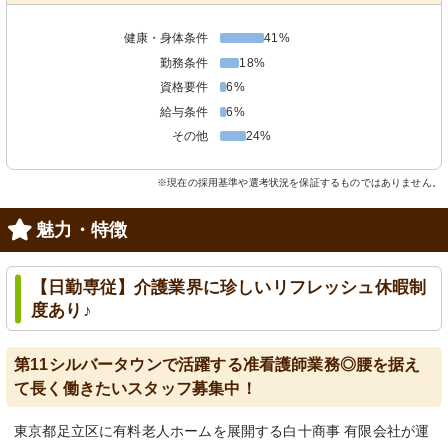
健康・身体条件
41%
勤務条件
18%
資格要件
6%
給与条件
6%
その他
24%
※現在の採用基準や選考状況を保証するものではありません。
魅力・特徴
【日勤専従】介護業界に珍しいリフレッシュ休暇制
度あり♪
第11シルバータウンで活躍する准看護師業務◎腰を据え
て長く働きたいスタッフ募集中！
東京都足立区に有料老人ホームを展開する白十商事 有限会社が運