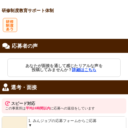
研修制度
教育
サポート体制
研
応募者の声
修制度あり
あなたが面接を通して感じたリアルな声を
投稿してみませんか？
詳細はこちら
選考・面接
スピード対応
この事業所は
平均24時間以内
に応募への返信をしています
1. みんジョブの応募フォームからご応募
▼