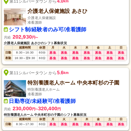
4.0
第11シルバータウン から
km
介護老人保健施設 あさひ
介護老人保健施設
准看護師
シフト制/経験者のみ可/准看護師
202,930
月給
円
〜
介護老人保健施設 あさひのシフト募集状況
就業時間
休憩
月
火
水
木
金
土
日
日勤
8:30
～
16:30
60
分
募集
募集
募集
募集
募集
募集
募集
夜勤
16:30
～
翌8:30
60
分
募集
募集
募集
募集
募集
募集
募集
5.6
第11シルバータウン から
km
特別養護老人ホーム 中央本町杉の子園
特別養護老人ホーム
准看護師
日勤専従/未経験可/准看護師
230,000
320,400
月給
円
円
〜
特別養護老人ホーム 中央本町杉の子園のシフト募集状況
就業時間
休憩
月
火
水
木
金
土
日
日勤
8:30
～
17:30
60
分
募集
募集
募集
募集
募集
募集
募集