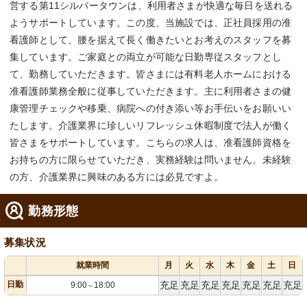
営する第11シルバータウンは、利用者さまが快適な毎日を送れる
ようサポートしています。この度、当施設では、正社員採用の准
看護師として、腰を据えて長く働きたいとお考えのスタッフを募
集しています。ご家庭との両立が可能な日勤専従スタッフとし
て、勤務していただきます。皆さまには有料老人ホームにおける
准看護師業務全般に従事していただきます。主に利用者さまの健
康管理チェックや移乗、病院への付き添い等お手伝いをお願いい
たします。介護業界に珍しいリフレッシュ休暇制度で法人が働く
皆さまをサポートしています。こちらの求人は、准看護師資格を
お持ちの方に限らせていただき、実務経験は問いません。未経験
の方、介護業界に興味のある方には必見ですよ。
勤務形態
募集状況
就業時間
月
火
水
木
金
土
日
日勤
充足
充足
充足
充足
充足
充足
充足
9:00
18:00
～