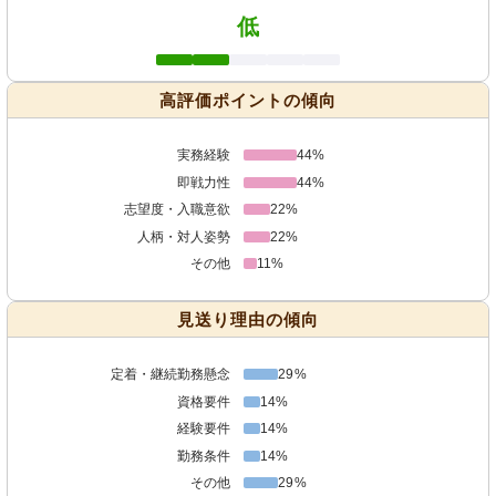
低
高評価ポイントの傾向
実務経験
44%
即戦力性
44%
志望度・入職意欲
22%
人柄・対人姿勢
22%
その他
11%
見送り理由の傾向
定着・継続勤務懸念
29%
資格要件
14%
経験要件
14%
勤務条件
14%
その他
29%