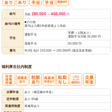
人事評価制度
280,000
468,000
給与
月給
〜
円
あり
■その他
給与の備考
賞与は入職1年経過後より支給
実費（上限あり）
通勤手当
通勤手当月額 30,000 円
手当
資格手当
50,000 円
賞与
年2回 合計 150,000 〜 150,000円 (過去支給実績)
福利厚生
社内制度
社
再雇用制度あ
ハラスメント
企業年金
あり（確定拠出年金）
会保険完備
り
相談窓口
定年制度
あり 65歳
再雇用制度
再雇用あり