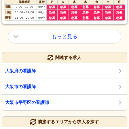
就業時間
休憩
月
火
水
木
金
土
日
日勤
9:00
～
18:00
60
分
急募
急募
急募
急募
急募
急募
急募
日勤
10:00
～
19:00
60
分
急募
急募
急募
急募
急募
急募
急募
遅番
11:00
～
20:00
60
分
急募
急募
急募
急募
急募
急募
急募
もっと見る
関連する求人
大阪府の看護師
大阪市の看護師
大阪市平野区の看護師
隣接するエリアから求人を探す