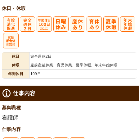
休日・休暇
有
完
年間休日
年
給消化促進
全週休2日
100日以上
末年始休暇
家庭都合休相
休日
完全週休2日
談可
休暇
産前産後休業、育児休業、夏季休暇、年末年始休暇
年間休日
109日
仕事内容
募集職種
看護師
仕事内容