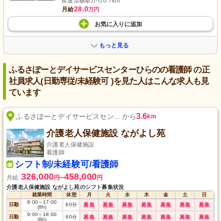
喜連瓜破駅から0.7km
28.0
月給
万円
お気に入り
に
追加
もっと見る
ふるさぽーとデイサービスセンターひらのの看護師 の正
社員求人(日勤専従/未経験可 )を見た人はこんな求人も見
ています
3.6
ふるさぽーとデイサービスセン... から
km
介護老人保健施設 ながよし苑
介護老人保健施設
看護師
シフト制/未経験可/看護師
326,000
458,000
月給
円
円
〜
介護老人保健施設 ながよし苑のシフト募集状況
就業時間
休憩
月
火
水
木
金
土
日
8:00
～
17:00
日勤
60
分
募集
募集
募集
募集
募集
募集
募集
(8h)
9:00
～
18:00
日勤
60
分
募集
募集
募集
募集
募集
募集
募集
(8h)