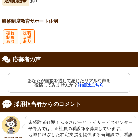
定期健康診断
あり
研修制度
教育
サポート体制
研
復
応募者の声
修制度あり
職支援あり
あなたが面接を通して感じたリアルな声を
投稿してみませんか？
詳細はこちら
採用担当者からのコメント
未経験者歓迎！ふるさぽーと デイサービスセンター 
平野店では、正社員の看護師を募集しています。

地域に根ざした在宅支援を提供する当施設で、看護