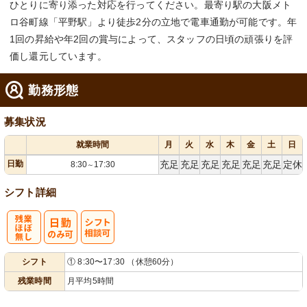
ひとりに寄り添った対応を行ってください。最寄り駅の大阪メト
ロ谷町線「平野駅」より徒歩2分の立地で電車通勤が可能です。年
1回の昇給や年2回の賞与によって、スタッフの日頃の頑張りを評
価し還元しています。
勤務形態
募集状況
就業時間
月
火
水
木
金
土
日
日勤
充足
充足
充足
充足
充足
充足
定休
8:30
17:30
～
シフト詳細
残
シ
シフト
① 8:30〜17:30 （休憩60分）
業ほぼなし
フト相談可
残業時間
月平均5時間