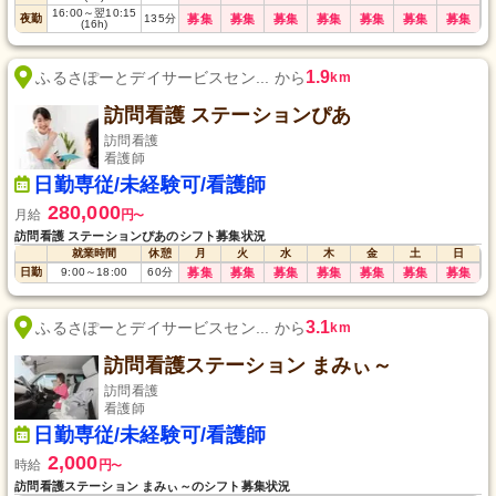
16:00
～
翌10:15
夜勤
135
分
募集
募集
募集
募集
募集
募集
募集
(16h)
1.9
ふるさぽーとデイサービスセン... から
km
訪問看護 ステーションぴあ
訪問看護
看護師
日勤専従/未経験可/看護師
280,000
月給
円
〜
訪問看護 ステーションぴあのシフト募集状況
就業時間
休憩
月
火
水
木
金
土
日
日勤
9:00
～
18:00
60
分
募集
募集
募集
募集
募集
募集
募集
3.1
ふるさぽーとデイサービスセン... から
km
訪問看護ステーション まみぃ～
訪問看護
看護師
日勤専従/未経験可/看護師
2,000
時給
円
〜
訪問看護ステーション まみぃ～のシフト募集状況