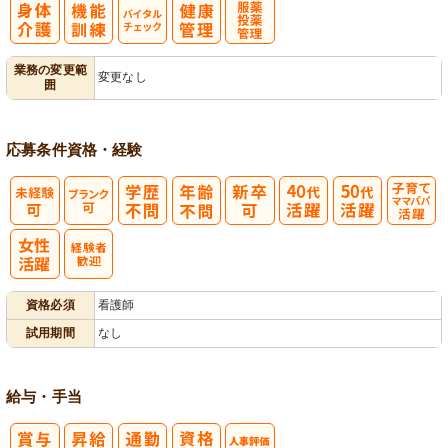
バイタルチェ
服薬・投薬管
業務の変更範
変更なし
囲
ック
理
応募条件
資格・経験
子育てママパ
パ活躍
資格必須
看護師
試用期間
なし
給与・手当