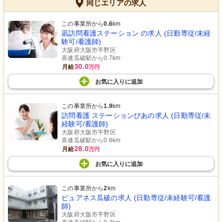
同じエリアの求人
この事業所から
0.6
km
凪訪問看護ステーション の求人 (日勤専従/未経
験可/看護師)
大阪府大阪市平野区
喜連瓜破駅から0.7km
30.0
月給
万円
お気に入り
に
追加
この事業所から
1.9
km
訪問看護 ステーションぴあの求人 (日勤専従/未
経験可/看護師)
大阪府大阪市平野区
喜連瓜破駅から0.6km
28.0
月給
万円
お気に入り
に
追加
この事業所から
2
km
ピュアネス瓜破の求人 (日勤専従/未経験可/看護
師)
大阪府大阪市平野区