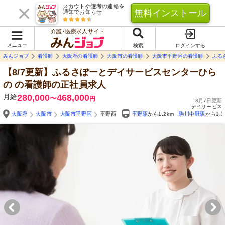
スカウトや選考の連絡を
無料インストール
通知でお知らせ
介護･医療求人サイト
メニュー
検索
ログインする
みんジョブ
看護師
大阪府の看護師
大阪市の看護師
大阪市平野区の看護師
ふる
【8/7更新】ふるさぽーとデイサービスセンターひら
の
の看護師の正社員求人
月給
280,000
468,000
〜
円
8月7日更新
デイサービス
大阪府
大阪市
大阪市平野区
平野西
平野駅
から1.2km
駒川中野駅
から1.3