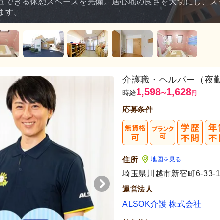
ュできる休憩スペースを完備。居心地の良さを大切にし、ス
ます。
介護職・ヘルパー（夜
1,598
1,628
時給
〜
円
応募条件
まずは応
転職成功者は
「平均
住所
地図を見る
埼玉県川越市新宿町6-33-
運営法人
ALSOK介護 株式会社