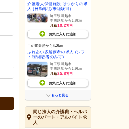
介護老人保健施設 はつかりの求
人 (日勤専従/未経験可)
埼玉県川越市
本川越駅から1.8km
19.2
月給
万円
お気に入り
に
追加
この事業所から
4.2
km
ふれあい多居夢希の求人 (シフ
ト制/経験者のみ可)
埼玉県川越市
本川越駅から1.9km
25.8
月給
万円
お気に入り
に
追加
もっと見る
同じ法人の介護職・ヘルパ
ーのパート・アルバイト求
人