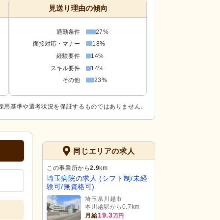
見送り理由の傾向
通勤条件
27%
面接対応・マナー
18%
経験要件
14%
スキル要件
14%
その他
23%
採用基準や選考状況を保証するものではありません。
同じエリアの求人
この事業所から
2.9
km
埼玉病院の求人 (シフト制/未経
験可/無資格可)
埼玉県川越市
本川越駅から0.7km
19.3
月給
万円