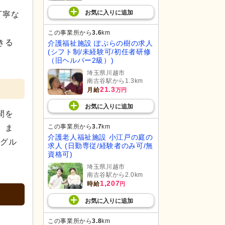
お気に入り
に
追加
丁寧な
、
この事業所から
3.6
km
きる
介護福祉施設 ぽぷらの樹の求人
(シフト制/未経験可/初任者研修
（旧ヘルパー2級）)
埼玉県川越市
南古谷駅から1.3km
21.3
月給
万円
お気に入り
に
追加
間を
この事業所から
3.7
km
。ま
介護老人福祉施設 小江戸の庭の
Kグル
求人 (日勤専従/経験者のみ可/無
資格可)
埼玉県川越市
南古谷駅から2.0km
1,207
時給
円
お気に入り
に
追加
この事業所から
3.8
km