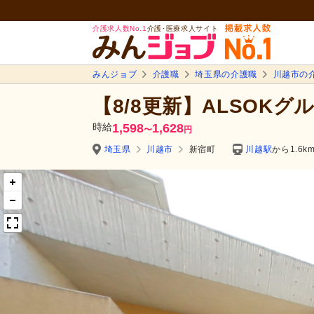
介護求人数No.1
介護･医療求人サイト
みんジョブ
介護職
埼玉県の介護職
川越市の
【8/8更新】ALSOK
時給
1,598
1,628
〜
円
埼玉県
川越市
新宿町
川越駅
から1.6k