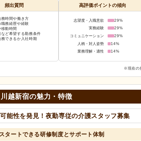
頻出質問
高評価ポイントの傾向
勤務時間や働き方
志望度・入職意欲
29%
の職務経歴や経験
実務経験
29%
や移動時間
日など希望する勤務条件
コミュニケーション
29%
勤務できるか入社時期
人柄・対人姿勢
14%
業務理解・適性
14%
※現在の
 川越新宿の
魅力・特徴
な可能性を発見！夜勤専従の介護スタッフ募集
スタートできる研修制度とサポート体制