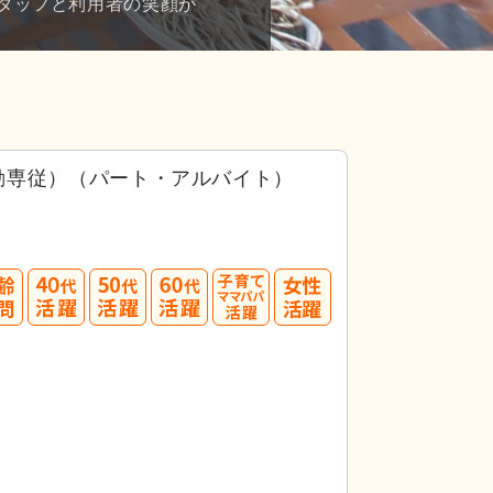
タッフと利用者の笑顔が
勤専従）（パート・アルバイト）
募してみましょう！
40
50
60
3.5件」
の
求人に応募しています！
代活躍
代活躍
代活躍
1
応募画面
進む
へ
お気に入り
に
追加