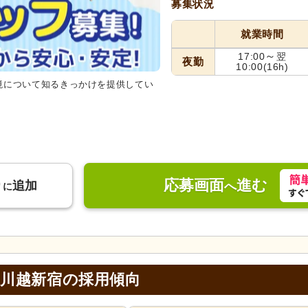
募集状況
就業時間
～
17:00
翌
夜勤
10:00
(16h)
境について知るきっかけを提供してい
応募画面
進む
り
追加
へ
に
 川越新宿の採用傾向