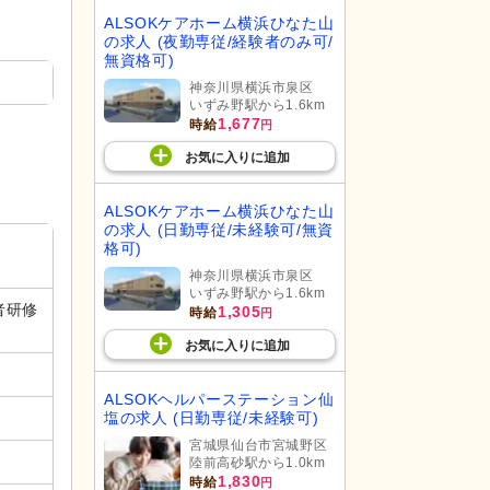
ALSOKケアホーム横浜ひなた山
の求人 (夜勤専従/経験者のみ可/
無資格可)
神奈川県横浜市泉区
いずみ野駅から1.6km
1,677
時給
円
お気に入り
に
追加
ALSOKケアホーム横浜ひなた山
の求人 (日勤専従/未経験可/無資
格可)
神奈川県横浜市泉区
いずみ野駅から1.6km
者研修
1,305
時給
円
お気に入り
に
追加
ALSOKヘルパーステーション仙
塩の求人 (日勤専従/未経験可)
宮城県仙台市宮城野区
陸前高砂駅から1.0km
1,830
時給
円