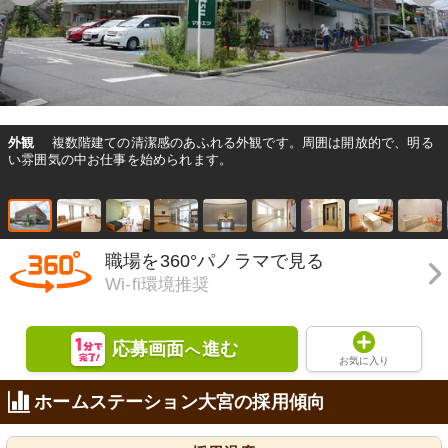
外観
複数階建ての清潔感のあふれる外観です。周囲は開放的で、明る
い雰囲気の中お仕事を始められます。
職場を360°パノラマで見る
Wi-fi環境推奨
応募画面
進む
へ
お気に入り
ホームステーション大宮の採用傾向