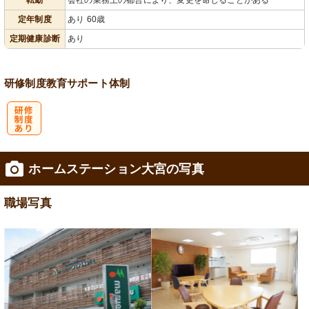
定年制度
あり 60歳
定期健康診断
あり
研修制度
教育
サポート体制
研
ホームステーション大宮の写真
修制度あり
職場写真