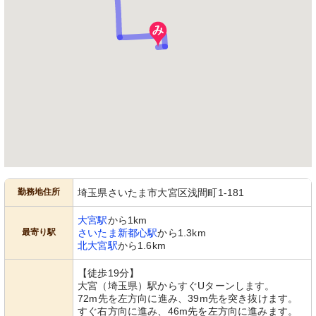
受付
ロゴ
清潔感のあふれる廊下が目を引き、心
明るく清潔感のある壁に、カラフルな
地よい環境で業務にあたれます。
ロゴが目を引きます。
勤務地住所
埼玉県さいたま市大宮区浅間町1-181
外観
大宮駅
から1km
モダンなデザインの建物が、快適な職
最寄り駅
さいたま新都心駅
から1.3km
場環境を約束します。明るい日差しの
北大宮駅
から1.6km
下、来訪者を出迎えています。
【徒歩19分】
大宮（埼玉県）駅からすぐUターンします。
72m先を左方向に進み、39m先を突き抜けます。
すぐ右方向に進み、46m先を左方向に進みます。