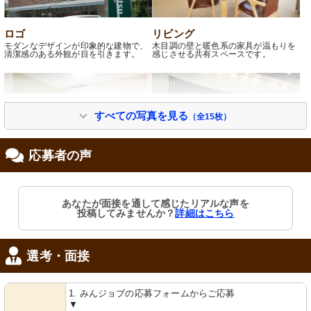
ロゴ
リビング
モダンなデザインが印象的な建物で、
木目調の壁と暖色系の家具が温もりを
清潔感のある外観が目を引きます。
感じさせる共有スペースです。
すべての写真を見る
（全15枚）
応募者の声
居室
展示物
落ち着いた色合いの居室です。快適に
色とりどりの花が飾られ、温もりあふ
あなたが面接を通して感じたリアルな声を
過ごせるよう配慮された家具が配置さ
れる空間が広がっています。
投稿してみませんか？
詳細はこちら
れています。
選考・面接
1. みんジョブの応募フォームからご応募
▼