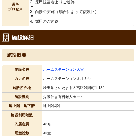
2. 採用担当者よりご連絡
選考
▼
プロセス
3. 面接の実施（場合によって複数回）
▼
休憩スペース
廊下
4. 採用のご連絡
明るく落ち着いた空間で、くつろげる
手すりがしっかり設置され、安全に配
椅子が配されています。木目調の床が
慮した設計です。
温かみを感じさせます。
施設詳細
施設概要
施設名称
ホームステーション大宮
カナ名称
ホームステーションオオミヤ
リビング
キッチン
施設所在地
埼玉県さいたま市大宮区浅間町1-181
リラックスできるリビングには、植物
清潔感のあふれる調理スペースで、自
施設種別
介護付き有料老人ホーム
と大画面テレビが配置されています。
炊も快適に行えます。
地上階・地下階
地上階4階
施設利用階数
-
入居定員
48名
居室総数
48室