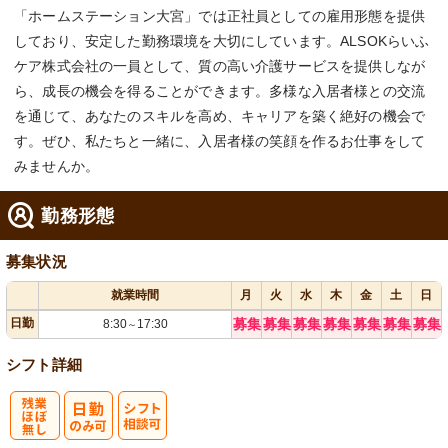
「ホームステーション大宮」では正社員としての雇用形態を提供
しており、安定した勤務環境を大切にしています。ALSOKらいふ
ケア株式会社の一員として、質の高い介護サービスを提供しなが
ら、成長の機会を得ることができます。多様な入居者様との交流
を通じて、あなたのスキルを高め、キャリアを築く絶好の機会で
す。ぜひ、私たちと一緒に、入居者様の笑顔を作るお仕事をして
みませんか。
勤務形態
募集状況
就業時間
月
火
水
木
金
土
日
日勤
募集
募集
募集
募集
募集
募集
募集
8:30
17:30
～
シフト詳細
残
シ