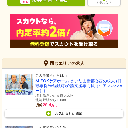
お気に入り
同じエリアの求人
この事業所から
2
km
ALSOKケアホーム さいたま新都心西の求人 (日
勤専従/未経験可/介護支援専門員（ケアマネジャ
ー）)
埼玉県さいたま市大宮区
北与野駅から1.1km
28.4
月給
万円
お気に入り
に
追加
この事業所から
2.2
km