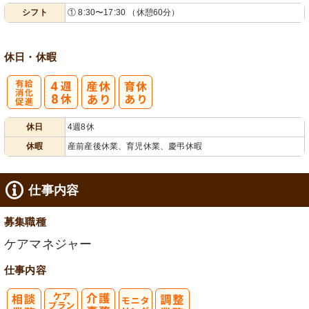
シフト
① 8:30〜17:30 （休憩60分）
業ほぼなし
フト相談可
休日・休暇
有
休日
4週8休
給消化促進
休暇
産前産後休業、育児休業、慶弔休暇
仕事内容
募集職種
ケアマネジャー
仕事内容