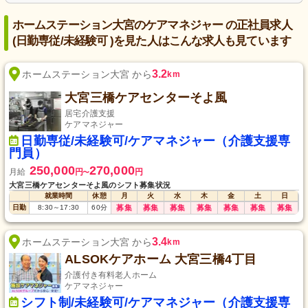
ホームステーション大宮のケアマネジャー の正社員求人
(日勤専従/未経験可 )を見た人はこんな求人も見ています
3.2
ホームステーション大宮 から
km
大宮三橋ケアセンターそよ風
居宅介護支援
ケアマネジャー
日勤専従/未経験可/ケアマネジャー（介護支援専
門員）
250,000
270,000
月給
円
円
〜
大宮三橋ケアセンターそよ風のシフト募集状況
就業時間
休憩
月
火
水
木
金
土
日
日勤
8:30
～
17:30
60
分
募集
募集
募集
募集
募集
募集
募集
3.4
ホームステーション大宮 から
km
ALSOKケアホーム 大宮三橋4丁目
介護付き有料老人ホーム
ケアマネジャー
シフト制/未経験可/ケアマネジャー（介護支援専