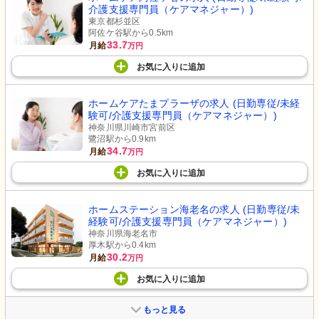
介護支援専門員（ケアマネジャー）)
東京都杉並区
阿佐ケ谷駅から0.5km
33.7
月給
万円
お気に入り
に
追加
ホームケアたまプラーザの求人 (日勤専従/未経
験可/介護支援専門員（ケアマネジャー）)
神奈川県川崎市宮前区
鷺沼駅から0.9km
34.7
月給
万円
お気に入り
に
追加
ホームステーション海老名の求人 (日勤専従/未
経験可/介護支援専門員（ケアマネジャー）)
神奈川県海老名市
厚木駅から0.4km
30.2
月給
万円
お気に入り
に
追加
もっと見る