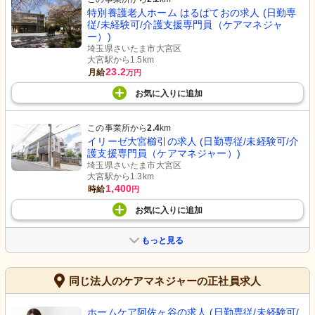
特別養護老人ホーム はるぱておの求人 (日勤専
従/未経験可/介護支援専門員（ケアマネジャ
ー）)
埼玉県さいたま市大宮区
大宮駅から1.5km
23.2
月給
万円
お気に入り
に
追加
この事業所から
2.4
km
イリーゼ大宮櫛引の求人 (日勤専従/未経験可/介
護支援専門員（ケアマネジャー）)
埼玉県さいたま市大宮区
大宮駅から1.3km
1,400
時給
円
お気に入り
に
追加
もっと見る
同じ法人のケアマネジャーの正社員求人
ホームケア阿佐ヶ谷の求人 (日勤専従/未経験可/