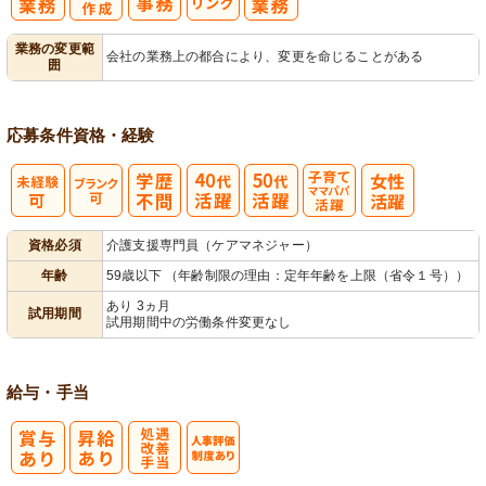
ケアプラン作
モ
業務の変更範
会社の業務上の都合により、変更を命じることがある
囲
成
ニタリング
応募条件
資格・経験
子育てママパ
資格必須
介護支援専門員（ケアマネジャー）
パ活躍
年齢
59歳以下 （年齢制限の理由：定年年齢を上限（省令１号））
あり 3ヵ月
試用期間
試用期間中の労働条件変更なし
給与・手当
処
人事評価制度