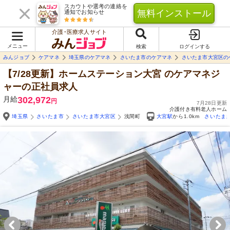
スカウトや選考の連絡を
無料インストール
通知でお知らせ
介護･医療求人サイト
メニュー
検索
ログインする
みんジョブ
ケアマネ
埼玉県のケアマネ
さいたま市のケアマネ
さいたま市大宮区の
【7/28更新】ホームステーション大宮
のケアマネジ
ャーの正社員求人
月給
302,972
円
7月28日更新
介護付き有料老人ホーム
埼玉県
さいたま市
さいたま市大宮区
浅間町
大宮駅
から1.0km
さいたま