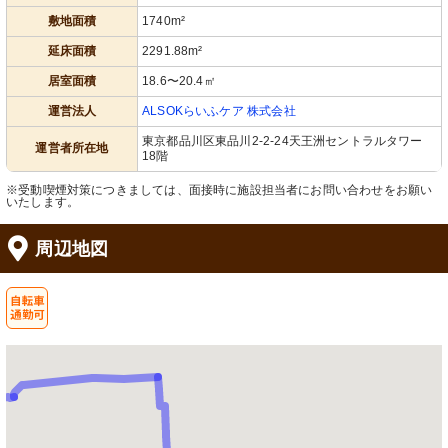
敷地面積
1740m²
延床面積
2291.88m²
浴室
居室
居室面積
18.6〜20.4㎡
手すり付きの清潔な浴室が心地よい入
快適な環境づくりに寄与する最新の空
浴をサポートします。安全に配慮した
調設備が整っています。
設計です。
運営法人
ALSOKらいふケア 株式会社
東京都品川区東品川2-2-24天王洲セントラルタワー
運営者所在地
18階
※受動喫煙対策につきましては、面接時に施設担当者にお問い合わせをお願い
いたします。
周辺地図
洗面台
居室
整えられた洗面スペースは、毎日の清
明るい光が入る、清潔かつシンプルな
潔を支えます。明るく清潔感がありま
廊下が確認できます。
す。