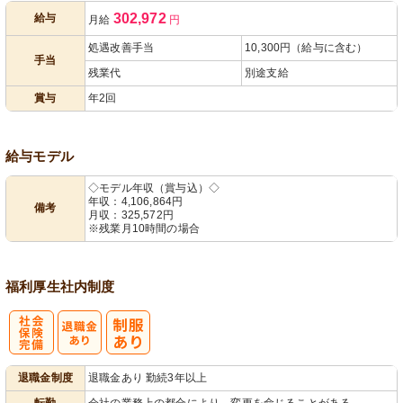
302,972
給与
月給
円
遇改善手当
あり
処遇改善手当
10,300円（給与に含む）
手当
残業代
別途支給
賞与
年2回
給与モデル
◇モデル年収（賞与込）◇
年収：4,106,864円
備考
月収：325,572円
※残業月10時間の場合
福利厚生
社内制度
社
退職金制度
退職金あり 勤続3年以上
会保険完備
転勤
会社の業務上の都合により、変更を命じることがある