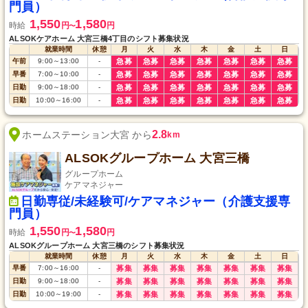
門員）
1,550
1,580
時給
円
円
〜
ALSOKケアホーム 大宮三橋4丁目のシフト募集状況
就業時間
休憩
月
火
水
木
金
土
日
午前
9:00
～
13:00
-
急募
急募
急募
急募
急募
急募
急募
早番
7:00
～
10:00
-
急募
急募
急募
急募
急募
急募
急募
日勤
9:00
～
18:00
-
急募
急募
急募
急募
急募
急募
急募
日勤
10:00
～
16:00
-
急募
急募
急募
急募
急募
急募
急募
2.8
ホームステーション大宮 から
km
ALSOKグループホーム 大宮三橋
グループホーム
ケアマネジャー
日勤専従/未経験可/ケアマネジャー（介護支援専
門員）
1,550
1,580
時給
円
円
〜
ALSOKグループホーム 大宮三橋のシフト募集状況
就業時間
休憩
月
火
水
木
金
土
日
早番
7:00
～
16:00
-
募集
募集
募集
募集
募集
募集
募集
日勤
9:00
～
18:00
-
募集
募集
募集
募集
募集
募集
募集
日勤
10:00
～
19:00
-
募集
募集
募集
募集
募集
募集
募集